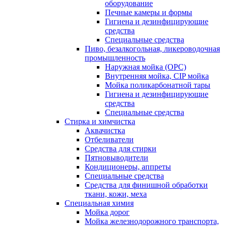
оборудование
Печные камеры и формы
Гигиена и дезинфицирующие
средства
Специальные средства
Пиво, безалкогольная, ликероводочная
промышленность
Наружная мойка (ОРС)
Внутренняя мойка, CIP мойка
Мойка поликарбонатной тары
Гигиена и дезинфицирующие
средства
Специальные средства
Стирка и химчистка
Аквачистка
Отбеливатели
Средства для стирки
Пятновыводители
Кондиционеры, аппреты
Специальные средства
Средства для финишной обработки
ткани, кожи, меха
Специальная химия
Мойка дорог
Мойка железнодорожного транспорта,