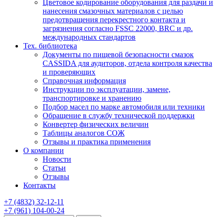
Цветовое кодирование оборудования для раздачи и
нанесения смазочных материалов с целью
предотвращения перекрестного контакта и
загрязнения согласно FSSC 22000, BRC и др.
международных стандартов
Тех. библиотека
Документы по пищевой безопасности смазок
CASSIDA для аудиторов, отдела контроля качества
и проверяющих
Справочная информация
Инструкции по эксплуатации, замене,
транспортировке и хранению
Подбор масел по марке автомобиля или техники
Обращение в службу технической поддержки
Конвертер физических величин
Таблицы аналогов СОЖ
Отзывы и практика применения
О компании
Новости
Статьи
Отзывы
Контакты
+7
(4832)
32-12-11
+7
(961)
104-00-24