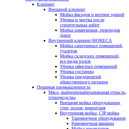
Клининг
Внешний клининг
Мойка фасадов и витрин зданий
Уборка и чистка после
строительных работ
Мойка памятников, переходов
дорог
Внутренний клининг/HORECA
Мойка санитарных помещений,
туалетов
Мойка складских помещений,
все виды полов
Уборка офисных помещений
Уборка гостиниц
Уборка предприятий
общественного питания
Пищевая промышленность
Мясо, рыбоперерабатывающая отрасль,
птицеводство
Внешняя мойка оборудования,
стен, полов, инвентаря
Внутренняя мойка, CIP мойка
Таромоечное оборудование
Рамомоечная машина
Мойка инъекторов