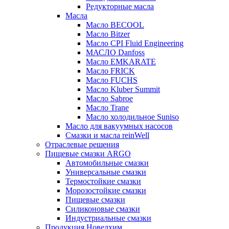
Редукторные масла
Масла
Масло BECOOL
Масло Bitzer
Масло CPI Fluid Engineering
МАСЛО Danfoss
Масло EMKARATE
Масло FRICK
Масло FUCHS
Масло Kluber Summit
Масло Sabroe
Масло Trane
Масло холодильное Suniso
Масло для вакуумных насосов
Смазки и масла reinWell
Отраслевые решения
Пищевые смазки ARGO
Автомобильные смазки
Универсальные смазки
Термостойкие смазки
Морозостойкие смазки
Пищевые смазки
Силиконовые смазки
Индустриальные смазки
Продукция Новелхим