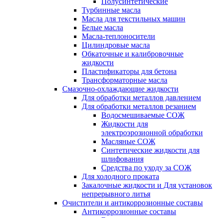
Полусинтетические
Турбинные масла
Масла для текстильных машин
Белые масла
Масла-теплоносители
Цилиндровые масла
Обкаточные и калибровочные
жидкости
Пластификаторы для бетона
Трансформаторные масла
Смазочно-охлаждающие жидкости
Для обработки металлов давлением
Для обработки металлов резанием
Водосмешиваемые СОЖ
Жидкости для
электроэрозионной обработки
Масляные СОЖ
Синтетические жидкости для
шлифования
Средства по уходу за СОЖ
Для холодного проката
Закалочные жидкости и Для установок
непрерывного литья
Очистители и антикоррозионные составы
Антикоррозионные составы