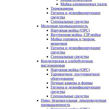
Мойка алюминиевых палок
Термокамеры
Гигиена и дезинфицирующие
средства
Специальные средства
Молочная промышленность
Наружная мойка (ОРС)
Внутренняя мойка, CIP мойка
Мойка серпянок и творож.
мешочков
Гигиена и дезинфицирующие
средства
Специальные средства
Кондитерская и хлебобулочная,
масложировая
Наружная мойка (ОРС)
Таромоечное, посудомоечное
оборудование
Печные камеры и формы
Гигиена и дезинфицирующие
средства
Специальные средства
Пиво, безалкогольная, ликероводочная
промышленность