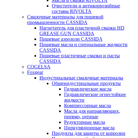
Масла и смазки RIVOLTA
Очистители и антикоррозийные
составы RIVOLTA
Смазочные материалы для пищевой
промышленности CASSIDA
Нагнетатель для пластичной смазки HD
GREASE GUN CASSIDA
Пищевые аэрозоли CASSIDA
Пищевые масла и специальные жидкости
CASSIDA
Пищевые пластичные смазки и пасты
CASSIDA
COGELSA
Foxgear
Индустриальные смазочные материалы
Общеиндустриальные продукты
Гидравлические масла
Гидравлические огнестойкие
жидкости
Компрессорные масла
Масла для направляющих,
пневмо, цепные
Редукторные масла
Циркуляционные масла
Продукты для защиты от коррозии