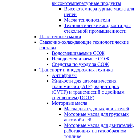
высокотемпературные продукты
Высокотемпературные масла для
цепей
Масла теплоносители
Технологические жидкости для
стекольной промышленности
Пластичные смазки
Смазочно-охлаждающие технологические
составы
Водосмешиваемые СОЖ
Неводосмешиваемые СОЖ
Средства по уходу за СОЖ
Транспорт и внедорожная техника
Антифризы
Жидкости для автоматических
трансмиссий (ATF), вариаторов
(CVTF) и трансмиссий с двойным
сцеплением (DCTF)
Моторные масла
Масла для судовых двигателей
Моторные масла для грузовых
автомобилей
Моторные масла для двигателей,
работающих на газообразном
топливе