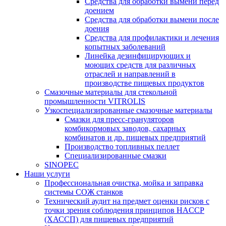
Средства для обработки вымени перед
доением
Средства для обработки вымени после
доения
Средства для профилактики и лечения
копытных заболеваний
Линейка дезинфицирующих и
моющих средств для различных
отраслей и направлений в
производстве пищевых продуктов
Смазочные материалы для стекольной
промышленности VITROLIS
Узкоспециализированные смазочные материалы
Смазки для пресс-грануляторов
комбикормовых заводов, сахарных
комбинатов и др. пищевых предприятий
Производство топливных пеллет
Специализированные смазки
SINOPEC
Наши услуги
Профессиональная очистка, мойка и заправка
системы СОЖ станков
Технический аудит на предмет оценки рисков с
точки зрения соблюдения принципов HACCP
(ХАССП) для пищевых предприятий