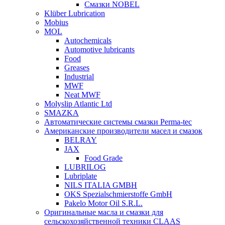
Смазки NOBEL
Klüber Lubrication
Mobius
MOL
Autochemicals
Automotive lubricants
Food
Greases
Industrial
MWF
Neat MWF
Molyslip Atlantic Ltd
SMAZKA
Автоматические системы смазки Perma-tec
Американские производители масел и смазок
BELRAY
JAX
Food Grade
LUBRILOG
Lubriplate
NILS ITALIA GMBH
OKS Spezialschmierstoffe GmbH
Pakelo Motor Oil S.R.L.
Оригинальные масла и смазки для
сельскохозяйственной техники CLAAS