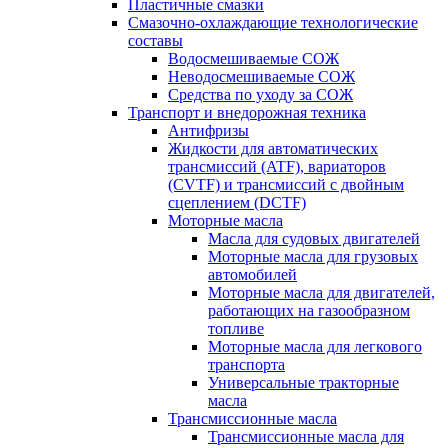
Пластичные смазки
Смазочно-охлаждающие технологические
составы
Водосмешиваемые СОЖ
Неводосмешиваемые СОЖ
Средства по уходу за СОЖ
Транспорт и внедорожная техника
Антифризы
Жидкости для автоматических
трансмиссий (ATF), вариаторов
(CVTF) и трансмиссий с двойным
сцеплением (DCTF)
Моторные масла
Масла для судовых двигателей
Моторные масла для грузовых
автомобилей
Моторные масла для двигателей,
работающих на газообразном
топливе
Моторные масла для легкового
транспорта
Универсальные тракторные
масла
Трансмиссионные масла
Трансмиссионные масла для