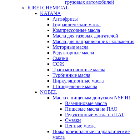
грузовых автомобилей
KIREI CHEMICAL
KATANA
Антифризы
Гидравлические масла
Компрессорные масла
Масла для газовых двигателей
Масла для направляющих скольжения
Моторные масла
Редукторные масла
Смазки
СОЖ
Трансмиссионные масла
Турбинные масла
Циркуляционные масла
Шпиндельные масла
NOBEL
Масла с пищевым допуском NSF H1
Вазелиновые масла
Пищевые масла на ПАО
Редукторные масла на ПАГ
Смазки
Цепные масла
Пожаробезопасные гидравлические
масла