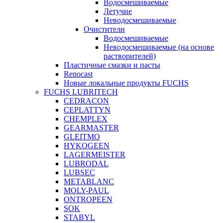
Водосмешиваемые
Летучие
Неводосмешиваемые
Очистители
Водосмешиваемые
Неводосмешиваемые (на основе
растворителей)
Пластичные смазки и пасты
Renocast
Новые локальные продукты FUCHS
FUCHS LUBRITECH
CEDRACON
CEPLATTYN
CHEMPLEX
GEARMASTER
GLEITMO
HYKOGEEN
LAGERMEISTER
LUBRODAL
LUBSEC
METABLANC
MOLY-PAUL
ONTROPEEN
SOK
STABYL