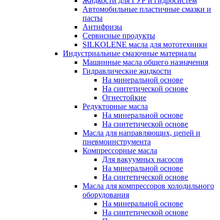
Жидкости для ГУР и гидросистем
Автомобильные пластичные смазки и
пасты
Антифризы
Сервисные продукты
SILKOLENE масла для мототехники
Индустриальные смазочные материалы
Машинные масла общего назначения
Гидравлические жидкости
На минеральной основе
На синтетической основе
Огнестойкие
Редукторные масла
На минеральной основе
На синтетической основе
Масла для направляющих, цепей и
пневмоинструмента
Компрессорные масла
Для вакуумных насосов
На минеральной основе
На синтетической основе
Масла для компрессоров холодильного
оборудования
На минеральной основе
На синтетической основе