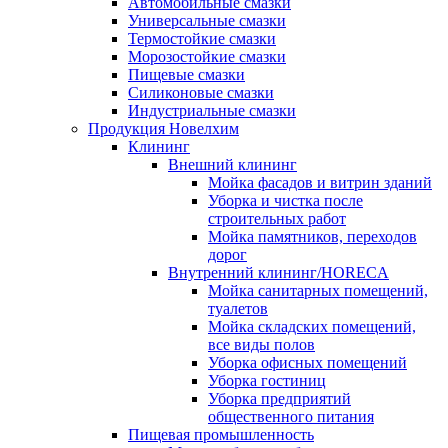
Автомобильные смазки
Универсальные смазки
Термостойкие смазки
Морозостойкие смазки
Пищевые смазки
Силиконовые смазки
Индустриальные смазки
Продукция Новелхим
Клининг
Внешний клининг
Мойка фасадов и витрин зданий
Уборка и чистка после
строительных работ
Мойка памятников, переходов
дорог
Внутренний клининг/HORECA
Мойка санитарных помещений,
туалетов
Мойка складских помещений,
все виды полов
Уборка офисных помещений
Уборка гостиниц
Уборка предприятий
общественного питания
Пищевая промышленность