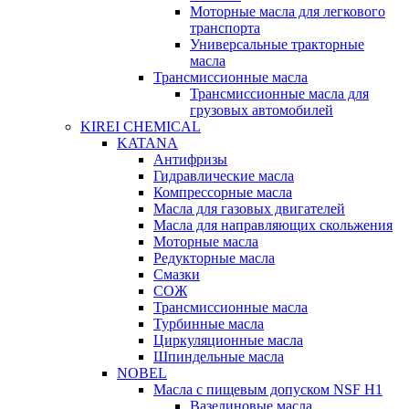
Моторные масла для легкового
транспорта
Универсальные тракторные
масла
Трансмиссионные масла
Трансмиссионные масла для
грузовых автомобилей
KIREI CHEMICAL
KATANA
Антифризы
Гидравлические масла
Компрессорные масла
Масла для газовых двигателей
Масла для направляющих скольжения
Моторные масла
Редукторные масла
Смазки
СОЖ
Трансмиссионные масла
Турбинные масла
Циркуляционные масла
Шпиндельные масла
NOBEL
Масла с пищевым допуском NSF H1
Вазелиновые масла