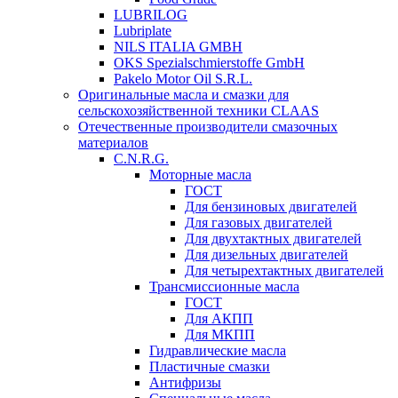
LUBRILOG
Lubriplate
NILS ITALIA GMBH
OKS Spezialschmierstoffe GmbH
Pakelo Motor Oil S.R.L.
Оригинальные масла и смазки для
сельскохозяйственной техники CLAAS
Отечественные производители смазочных
материалов
C.N.R.G.
Моторные масла
ГОСТ
Для бензиновых двигателей
Для газовых двигателей
Для двухтактных двигателей
Для дизельных двигателей
Для четырехтактных двигателей
Трансмиссионные масла
ГОСТ
Для АКПП
Для МКПП
Гидравлические масла
Пластичные смазки
Антифризы