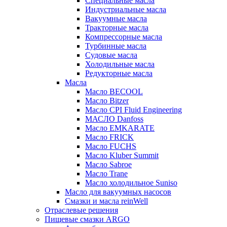
Специальные масла
Индустриальные масла
Вакуумные масла
Тракторные масла
Компрессорные масла
Турбинные масла
Судовые масла
Холодильные масла
Редукторные масла
Масла
Масло BECOOL
Масло Bitzer
Масло CPI Fluid Engineering
МАСЛО Danfoss
Масло EMKARATE
Масло FRICK
Масло FUCHS
Масло Kluber Summit
Масло Sabroe
Масло Trane
Масло холодильное Suniso
Масло для вакуумных насосов
Смазки и масла reinWell
Отраслевые решения
Пищевые смазки ARGO