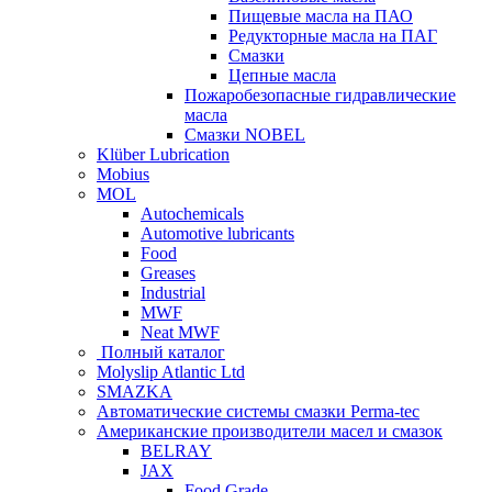
Пищевые масла на ПАО
Редукторные масла на ПАГ
Смазки
Цепные масла
Пожаробезопасные гидравлические
масла
Смазки NOBEL
Klüber Lubrication
Mobius
MOL
Autochemicals
Automotive lubricants
Food
Greases
Industrial
MWF
Neat MWF
Полный каталог
Molyslip Atlantic Ltd
SMAZKA
Автоматические системы смазки Perma-tec
Американские производители масел и смазок
BELRAY
JAX
Food Grade