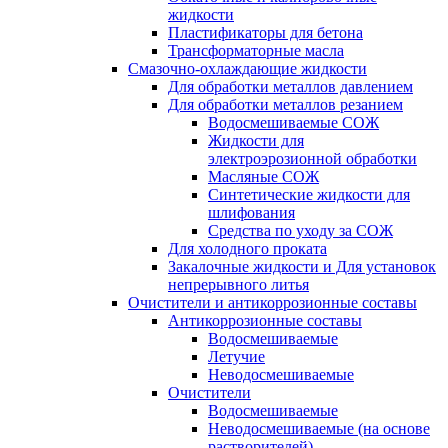
жидкости
Пластификаторы для бетона
Трансформаторные масла
Смазочно-охлаждающие жидкости
Для обработки металлов давлением
Для обработки металлов резанием
Водосмешиваемые СОЖ
Жидкости для
электроэрозионной обработки
Масляные СОЖ
Синтетические жидкости для
шлифования
Средства по уходу за СОЖ
Для холодного проката
Закалочные жидкости и Для установок
непрерывного литья
Очистители и антикоррозионные составы
Антикоррозионные составы
Водосмешиваемые
Летучие
Неводосмешиваемые
Очистители
Водосмешиваемые
Неводосмешиваемые (на основе
растворителей)