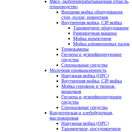
Мясо, рыбоперерабатывающая отрасль,
птицеводство
Внешняя мойка оборудования,
стен, полов, инвентаря
Внутренняя мойка, CIP мойка
Таромоечное оборудование
Рамомоечная машина
Мойка инъекторов
Мойка алюминиевых палок
Термокамеры
Гигиена и дезинфицирующие
средства
Специальные средства
Молочная промышленность
Наружная мойка (ОРС)
Внутренняя мойка, CIP мойка
Мойка серпянок и творож.
мешочков
Гигиена и дезинфицирующие
средства
Специальные средства
Кондитерская и хлебобулочная,
масложировая
Наружная мойка (ОРС)
Таромоечное, посудомоечное