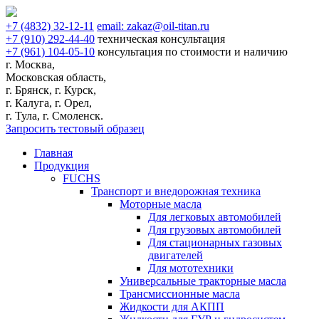
+7
(4832)
32-12-11
email:
zakaz@oil-titan.ru
+7
(910)
292-44-40
техническая консультация
+7
(961)
104-05-10
консультация по стоимости и наличию
г. Москва,
Московская область,
г. Брянск, г. Курск,
г. Калуга, г. Орел,
г. Тула, г. Смоленск.
Запросить тестовый образец
Главная
Продукция
FUCHS
Транспорт и внедорожная техника
Моторные масла
Для легковых автомобилей
Для грузовых автомобилей
Для стационарных газовых
двигателей
Для мототехники
Универсальные тракторные масла
Трансмиссионные масла
Жидкости для АКПП