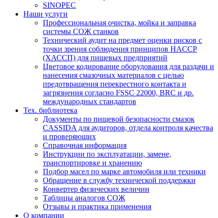
SINOPEC
Наши услуги
Профессиональная очистка, мойка и заправка
системы СОЖ станков
Технический аудит на предмет оценки рисков с
точки зрения соблюдения принципов HACCP
(ХАССП) для пищевых предприятий
Цветовое кодирование оборудования для раздачи и
нанесения смазочных материалов с целью
предотвращения перекрестного контакта и
загрязнения согласно FSSC 22000, BRC и др.
международных стандартов
Тех. библиотека
Документы по пищевой безопасности смазок
CASSIDA для аудиторов, отдела контроля качества
и проверяющих
Справочная информация
Инструкции по эксплуатации, замене,
транспортировке и хранению
Подбор масел по марке автомобиля или техники
Обращение в службу технической поддержки
Конвертер физических величин
Таблицы аналогов СОЖ
Отзывы и практика применения
О компании