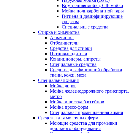
Наружная мойка (ОРС)
Внутренняя мойка, CIP мойка
Мойка поликарбонатной тары
Гигиена и дезинфицирующие
средства
Специальные средства
Стирка и химчистка
Аквачистка
Отбеливатели
Средства для стирки
Пятновыводители
Кондиционеры, аппреты
Специальные средства
Средства для финишной обработки
ткани, кожи, меха
Специальная химия
Мойка дорог
Мойка железнодорожного транспорта,
метро
Мойка и чистка бассейнов
Мойка пресс-форм
Специальная промышленная химия
Средства для молочных ферм
Моющие средства для промывки
доильного оборудования