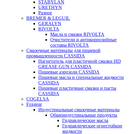
STABYLAN
URETHYN
Разное
BREMER & LEGUIL
GERALYN
RIVOLTA
Масла и смазки RIVOLTA
Очистители и антикоррозийные
составы RIVOLTA
Смазочные материалы для пищевой
промышленности CASSIDA
Нагнетатель для пластичной смазки HD
GREASE GUN CASSIDA
Пищевые аэрозоли CASSIDA
Пищевые масла и специальные жидкости
CASSIDA
Пищевые пластичные смазки и пасты
CASSIDA
COGELSA
Foxgear
Индустриальные смазочные материалы
Общеиндустриальные продукты
Гидравлические масла
Гидравлические огнестойкие
жидкости