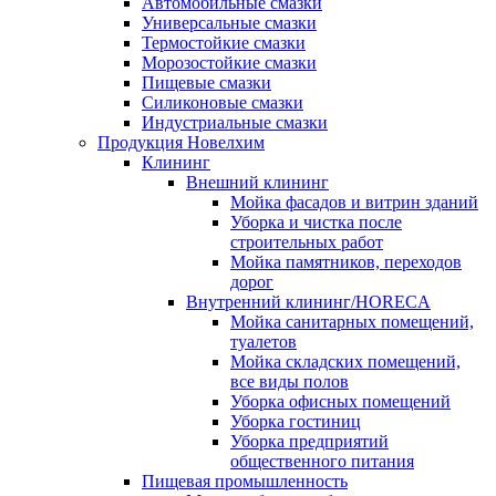
Автомобильные смазки
Универсальные смазки
Термостойкие смазки
Морозостойкие смазки
Пищевые смазки
Силиконовые смазки
Индустриальные смазки
Продукция Новелхим
Клининг
Внешний клининг
Мойка фасадов и витрин зданий
Уборка и чистка после
строительных работ
Мойка памятников, переходов
дорог
Внутренний клининг/HORECA
Мойка санитарных помещений,
туалетов
Мойка складских помещений,
все виды полов
Уборка офисных помещений
Уборка гостиниц
Уборка предприятий
общественного питания
Пищевая промышленность