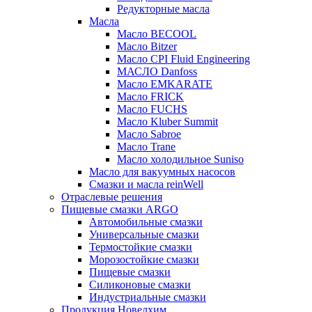
Редукторные масла
Масла
Масло BECOOL
Масло Bitzer
Масло CPI Fluid Engineering
МАСЛО Danfoss
Масло EMKARATE
Масло FRICK
Масло FUCHS
Масло Kluber Summit
Масло Sabroe
Масло Trane
Масло холодильное Suniso
Масло для вакуумных насосов
Смазки и масла reinWell
Отраслевые решения
Пищевые смазки ARGO
Автомобильные смазки
Универсальные смазки
Термостойкие смазки
Морозостойкие смазки
Пищевые смазки
Силиконовые смазки
Индустриальные смазки
Продукция Новелхим