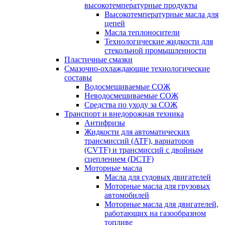
высокотемпературные продукты
Высокотемпературные масла для
цепей
Масла теплоносители
Технологические жидкости для
стекольной промышленности
Пластичные смазки
Смазочно-охлаждающие технологические
составы
Водосмешиваемые СОЖ
Неводосмешиваемые СОЖ
Средства по уходу за СОЖ
Транспорт и внедорожная техника
Антифризы
Жидкости для автоматических
трансмиссий (ATF), вариаторов
(CVTF) и трансмиссий с двойным
сцеплением (DCTF)
Моторные масла
Масла для судовых двигателей
Моторные масла для грузовых
автомобилей
Моторные масла для двигателей,
работающих на газообразном
топливе