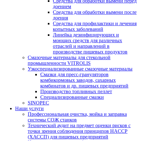
Средства для обработки вымени перед
доением
Средства для обработки вымени после
доения
Средства для профилактики и лечения
копытных заболеваний
Линейка дезинфицирующих и
моющих средств для различных
отраслей и направлений в
производстве пищевых продуктов
Смазочные материалы для стекольной
промышленности VITROLIS
Узкоспециализированные смазочные материалы
Смазки для пресс-грануляторов
комбикормовых заводов, сахарных
комбинатов и др. пищевых предприятий
Производство топливных пеллет
Специализированные смазки
SINOPEC
Наши услуги
Профессиональная очистка, мойка и заправка
системы СОЖ станков
Технический аудит на предмет оценки рисков с
точки зрения соблюдения принципов HACCP
(ХАССП) для пищевых предприятий