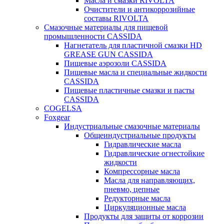
Масла и смазки RIVOLTA
Очистители и антикоррозийные
составы RIVOLTA
Смазочные материалы для пищевой
промышленности CASSIDA
Нагнетатель для пластичной смазки HD
GREASE GUN CASSIDA
Пищевые аэрозоли CASSIDA
Пищевые масла и специальные жидкости
CASSIDA
Пищевые пластичные смазки и пасты
CASSIDA
COGELSA
Foxgear
Индустриальные смазочные материалы
Общеиндустриальные продукты
Гидравлические масла
Гидравлические огнестойкие
жидкости
Компрессорные масла
Масла для направляющих,
пневмо, цепные
Редукторные масла
Циркуляционные масла
Продукты для защиты от коррозии