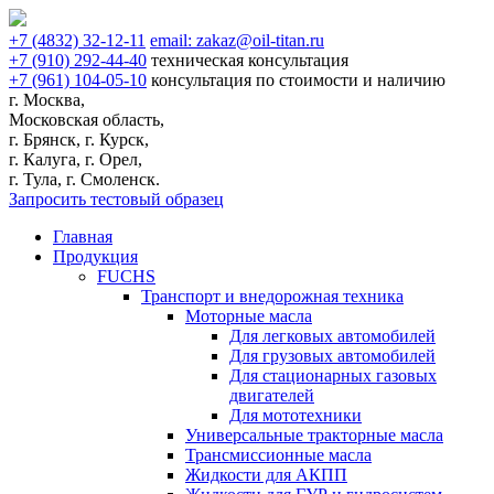
+7
(4832)
32-12-11
email:
zakaz@oil-titan.ru
+7
(910)
292-44-40
техническая консультация
+7
(961)
104-05-10
консультация по стоимости и наличию
г. Москва,
Московская область,
г. Брянск, г. Курск,
г. Калуга, г. Орел,
г. Тула, г. Смоленск.
Запросить тестовый образец
Главная
Продукция
FUCHS
Транспорт и внедорожная техника
Моторные масла
Для легковых автомобилей
Для грузовых автомобилей
Для стационарных газовых
двигателей
Для мототехники
Универсальные тракторные масла
Трансмиссионные масла
Жидкости для АКПП