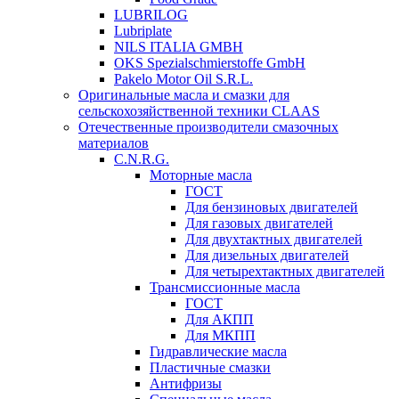
LUBRILOG
Lubriplate
NILS ITALIA GMBH
OKS Spezialschmierstoffe GmbH
Pakelo Motor Oil S.R.L.
Оригинальные масла и смазки для
сельскохозяйственной техники CLAAS
Отечественные производители смазочных
материалов
C.N.R.G.
Моторные масла
ГОСТ
Для бензиновых двигателей
Для газовых двигателей
Для двухтактных двигателей
Для дизельных двигателей
Для четырехтактных двигателей
Трансмиссионные масла
ГОСТ
Для АКПП
Для МКПП
Гидравлические масла
Пластичные смазки
Антифризы