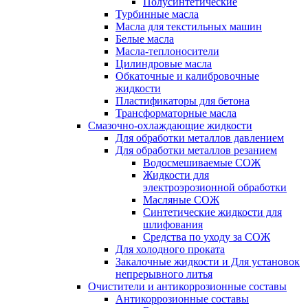
Полусинтетические
Турбинные масла
Масла для текстильных машин
Белые масла
Масла-теплоносители
Цилиндровые масла
Обкаточные и калибровочные
жидкости
Пластификаторы для бетона
Трансформаторные масла
Смазочно-охлаждающие жидкости
Для обработки металлов давлением
Для обработки металлов резанием
Водосмешиваемые СОЖ
Жидкости для
электроэрозионной обработки
Масляные СОЖ
Синтетические жидкости для
шлифования
Средства по уходу за СОЖ
Для холодного проката
Закалочные жидкости и Для установок
непрерывного литья
Очистители и антикоррозионные составы
Антикоррозионные составы