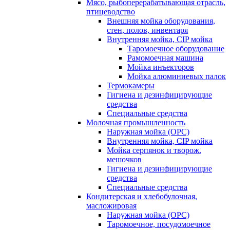
Мясо, рыбоперерабатывающая отрасль,
птицеводство
Внешняя мойка оборудования,
стен, полов, инвентаря
Внутренняя мойка, CIP мойка
Таромоечное оборудование
Рамомоечная машина
Мойка инъекторов
Мойка алюминиевых палок
Термокамеры
Гигиена и дезинфицирующие
средства
Специальные средства
Молочная промышленность
Наружная мойка (ОРС)
Внутренняя мойка, CIP мойка
Мойка серпянок и творож.
мешочков
Гигиена и дезинфицирующие
средства
Специальные средства
Кондитерская и хлебобулочная,
масложировая
Наружная мойка (ОРС)
Таромоечное, посудомоечное