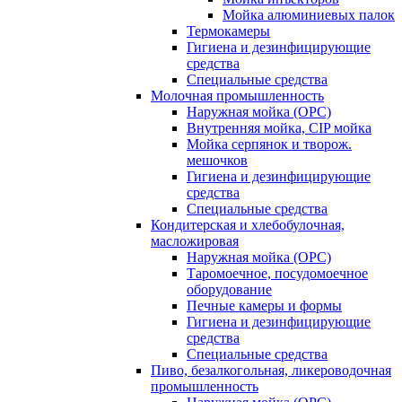
Мойка алюминиевых палок
Термокамеры
Гигиена и дезинфицирующие
средства
Специальные средства
Молочная промышленность
Наружная мойка (ОРС)
Внутренняя мойка, CIP мойка
Мойка серпянок и творож.
мешочков
Гигиена и дезинфицирующие
средства
Специальные средства
Кондитерская и хлебобулочная,
масложировая
Наружная мойка (ОРС)
Таромоечное, посудомоечное
оборудование
Печные камеры и формы
Гигиена и дезинфицирующие
средства
Специальные средства
Пиво, безалкогольная, ликероводочная
промышленность