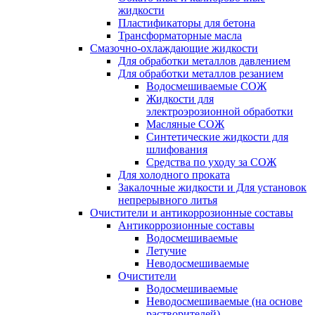
жидкости
Пластификаторы для бетона
Трансформаторные масла
Смазочно-охлаждающие жидкости
Для обработки металлов давлением
Для обработки металлов резанием
Водосмешиваемые СОЖ
Жидкости для
электроэрозионной обработки
Масляные СОЖ
Синтетические жидкости для
шлифования
Средства по уходу за СОЖ
Для холодного проката
Закалочные жидкости и Для установок
непрерывного литья
Очистители и антикоррозионные составы
Антикоррозионные составы
Водосмешиваемые
Летучие
Неводосмешиваемые
Очистители
Водосмешиваемые
Неводосмешиваемые (на основе
растворителей)