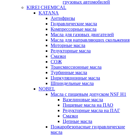
грузовых автомобилей
KIREI CHEMICAL
KATANA
Антифризы
Гидравлические масла
Компрессорные масла
Масла для газовых двигателей
Масла для направляющих скольжения
Моторные масла
Редукторные масла
Смазки
СОЖ
Трансмиссионные масла
Турбинные масла
Циркуляционные масла
Шпиндельные масла
NOBEL
Масла с пищевым допуском NSF H1
Вазелиновые масла
Пищевые масла на ПАО
Редукторные масла на ПАГ
Смазки
Цепные масла
Пожаробезопасные гидравлические
масла