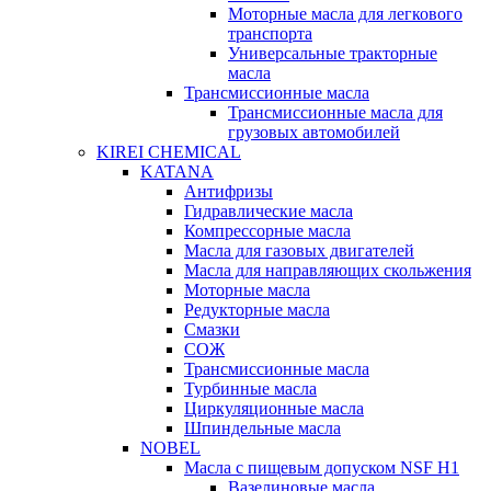
Моторные масла для легкового
транспорта
Универсальные тракторные
масла
Трансмиссионные масла
Трансмиссионные масла для
грузовых автомобилей
KIREI CHEMICAL
KATANA
Антифризы
Гидравлические масла
Компрессорные масла
Масла для газовых двигателей
Масла для направляющих скольжения
Моторные масла
Редукторные масла
Смазки
СОЖ
Трансмиссионные масла
Турбинные масла
Циркуляционные масла
Шпиндельные масла
NOBEL
Масла с пищевым допуском NSF H1
Вазелиновые масла