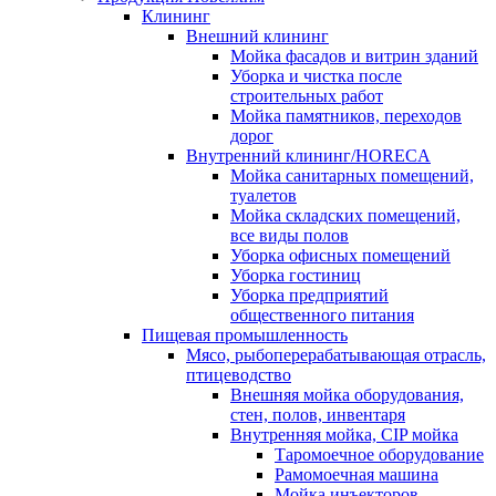
Клининг
Внешний клининг
Мойка фасадов и витрин зданий
Уборка и чистка после
строительных работ
Мойка памятников, переходов
дорог
Внутренний клининг/HORECA
Мойка санитарных помещений,
туалетов
Мойка складских помещений,
все виды полов
Уборка офисных помещений
Уборка гостиниц
Уборка предприятий
общественного питания
Пищевая промышленность
Мясо, рыбоперерабатывающая отрасль,
птицеводство
Внешняя мойка оборудования,
стен, полов, инвентаря
Внутренняя мойка, CIP мойка
Таромоечное оборудование
Рамомоечная машина
Мойка инъекторов