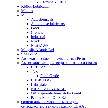
Смазки NOBEL
Klüber Lubrication
Mobius
MOL
Autochemicals
Automotive lubricants
Food
Greases
Industrial
MWF
Neat MWF
Molyslip Atlantic Ltd
SMAZKA
Автоматические системы смазки Perma-tec
Американские производители масел и смазок
BELRAY
JAX
Food Grade
LUBRILOG
Lubriplate
NILS ITALIA GMBH
OKS Spezialschmierstoffe GmbH
Pakelo Motor Oil S.R.L.
Оригинальные масла и смазки для
сельскохозяйственной техники CLAAS