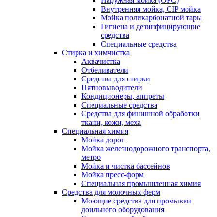
Наружная мойка (ОРС)
Внутренняя мойка, CIP мойка
Мойка поликарбонатной тары
Гигиена и дезинфицирующие
средства
Специальные средства
Стирка и химчистка
Аквачистка
Отбеливатели
Средства для стирки
Пятновыводители
Кондиционеры, аппреты
Специальные средства
Средства для финишной обработки
ткани, кожи, меха
Специальная химия
Мойка дорог
Мойка железнодорожного транспорта,
метро
Мойка и чистка бассейнов
Мойка пресс-форм
Специальная промышленная химия
Средства для молочных ферм
Моющие средства для промывки
доильного оборудования