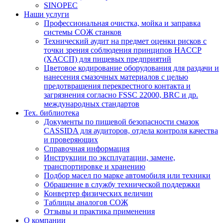
SINOPEC
Наши услуги
Профессиональная очистка, мойка и заправка
системы СОЖ станков
Технический аудит на предмет оценки рисков с
точки зрения соблюдения принципов HACCP
(ХАССП) для пищевых предприятий
Цветовое кодирование оборудования для раздачи и
нанесения смазочных материалов с целью
предотвращения перекрестного контакта и
загрязнения согласно FSSC 22000, BRC и др.
международных стандартов
Тех. библиотека
Документы по пищевой безопасности смазок
CASSIDA для аудиторов, отдела контроля качества
и проверяющих
Справочная информация
Инструкции по эксплуатации, замене,
транспортировке и хранению
Подбор масел по марке автомобиля или техники
Обращение в службу технической поддержки
Конвертер физических величин
Таблицы аналогов СОЖ
Отзывы и практика применения
О компании