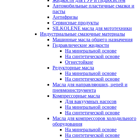
Жидкости для ГУР и гидросистем
Автомобильные пластичные смазки и
пасты
Антифризы
Сервисные продукты
SILKOLENE масла для мототехники
Индустриальные смазочные материалы
Машинные масла общего назначения
Гидравлические жидкости
На минеральной основе
На синтетической основе
Огнестойкие
Редукторные масла
На минеральной основе
На синтетической основе
Масла для направляющих, цепей и
пневмоинструмента
Компрессорные масла
Для вакуумных насосов
На минеральной основе
На синтетической основе
Масла для компрессоров холодильного
оборудования
На минеральной основе
На синтетической основе