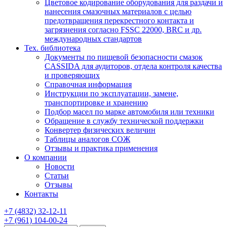
Цветовое кодирование оборудования для раздачи и
нанесения смазочных материалов с целью
предотвращения перекрестного контакта и
загрязнения согласно FSSC 22000, BRC и др.
международных стандартов
Тех. библиотека
Документы по пищевой безопасности смазок
CASSIDA для аудиторов, отдела контроля качества
и проверяющих
Справочная информация
Инструкции по эксплуатации, замене,
транспортировке и хранению
Подбор масел по марке автомобиля или техники
Обращение в службу технической поддержки
Конвертер физических величин
Таблицы аналогов СОЖ
Отзывы и практика применения
О компании
Новости
Статьи
Отзывы
Контакты
+7
(4832)
32-12-11
+7
(961)
104-00-24