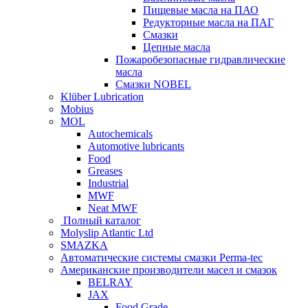
Пищевые масла на ПАО
Редукторные масла на ПАГ
Смазки
Цепные масла
Пожаробезопасные гидравлические
масла
Смазки NOBEL
Klüber Lubrication
Mobius
MOL
Autochemicals
Automotive lubricants
Food
Greases
Industrial
MWF
Neat MWF
Полный каталог
Molyslip Atlantic Ltd
SMAZKA
Автоматические системы смазки Perma-tec
Американские производители масел и смазок
BELRAY
JAX
Food Grade