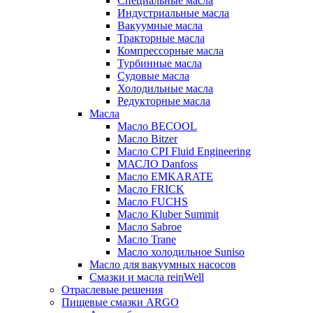
Специальные масла
Индустриальные масла
Вакуумные масла
Тракторные масла
Компрессорные масла
Турбинные масла
Судовые масла
Холодильные масла
Редукторные масла
Масла
Масло BECOOL
Масло Bitzer
Масло CPI Fluid Engineering
МАСЛО Danfoss
Масло EMKARATE
Масло FRICK
Масло FUCHS
Масло Kluber Summit
Масло Sabroe
Масло Trane
Масло холодильное Suniso
Масло для вакуумных насосов
Смазки и масла reinWell
Отраслевые решения
Пищевые смазки ARGO