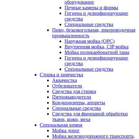
оборудование
Печные камеры и формы
Гигиена и дезинфицирующие
средства
Специальные средства
Пиво, безалкогольная, ликероводочная
промышленность
Наружная мойка (ОРС)
Внутренняя мойка, CIP мойка
Мойка поликарбонатной тары
Гигиена и дезинфицирующие
средства
Специальные средства
Стирка и химчистка
Аквачистка
Отбеливатели
Средства для стирки
Пятновыводители
Кондиционеры, аппреты
Специальные средства
Средства для финишной обработки
ткани, кожи, меха
Специальная химия
Мойка дорог
Мойка железнодорожного транспорта,