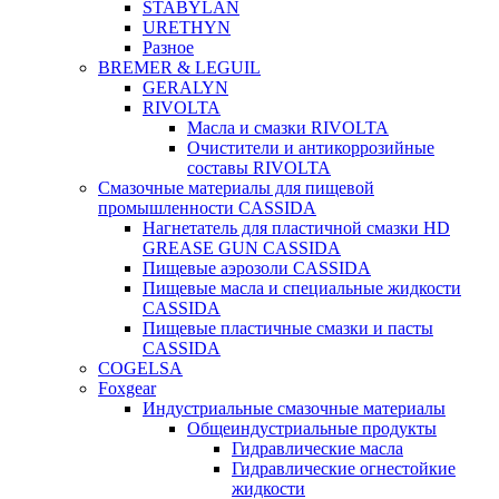
STABYLAN
URETHYN
Разное
BREMER & LEGUIL
GERALYN
RIVOLTA
Масла и смазки RIVOLTA
Очистители и антикоррозийные
составы RIVOLTA
Смазочные материалы для пищевой
промышленности CASSIDA
Нагнетатель для пластичной смазки HD
GREASE GUN CASSIDA
Пищевые аэрозоли CASSIDA
Пищевые масла и специальные жидкости
CASSIDA
Пищевые пластичные смазки и пасты
CASSIDA
COGELSA
Foxgear
Индустриальные смазочные материалы
Общеиндустриальные продукты
Гидравлические масла
Гидравлические огнестойкие
жидкости