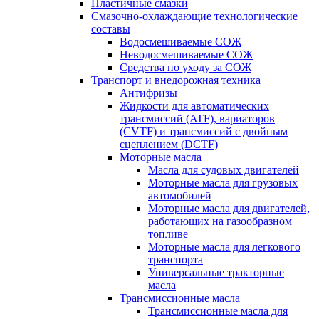
Пластичные смазки
Смазочно-охлаждающие технологические
составы
Водосмешиваемые СОЖ
Неводосмешиваемые СОЖ
Средства по уходу за СОЖ
Транспорт и внедорожная техника
Антифризы
Жидкости для автоматических
трансмиссий (ATF), вариаторов
(CVTF) и трансмиссий с двойным
сцеплением (DCTF)
Моторные масла
Масла для судовых двигателей
Моторные масла для грузовых
автомобилей
Моторные масла для двигателей,
работающих на газообразном
топливе
Моторные масла для легкового
транспорта
Универсальные тракторные
масла
Трансмиссионные масла
Трансмиссионные масла для