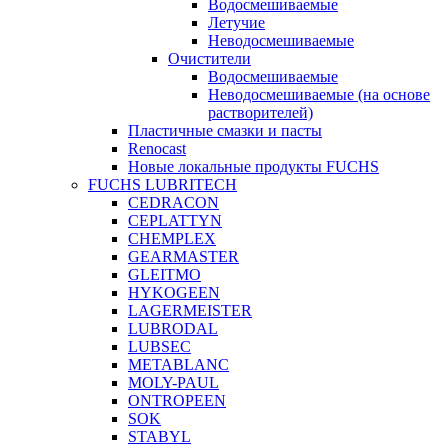
Водосмешиваемые
Летучие
Неводосмешиваемые
Очистители
Водосмешиваемые
Неводосмешиваемые (на основе
растворителей)
Пластичные смазки и пасты
Renocast
Новые локальные продукты FUCHS
FUCHS LUBRITECH
CEDRACON
CEPLATTYN
CHEMPLEX
GEARMASTER
GLEITMO
HYKOGEEN
LAGERMEISTER
LUBRODAL
LUBSEC
METABLANC
MOLY-PAUL
ONTROPEEN
SOK
STABYL