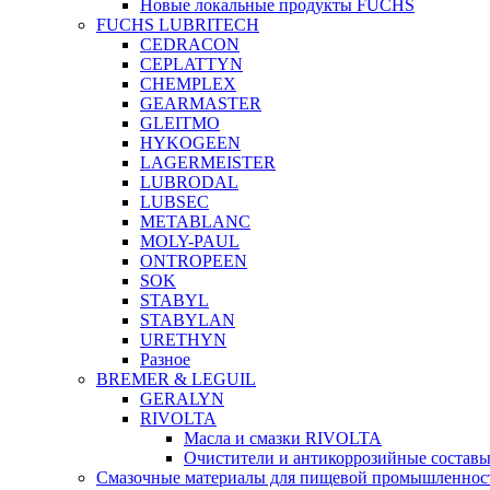
Новые локальные продукты FUCHS
FUCHS LUBRITECH
CEDRACON
CEPLATTYN
CHEMPLEX
GEARMASTER
GLEITMO
HYKOGEEN
LAGERMEISTER
LUBRODAL
LUBSEC
METABLANC
MOLY-PAUL
ONTROPEEN
SOK
STABYL
STABYLAN
URETHYN
Разное
BREMER & LEGUIL
GERALYN
RIVOLTA
Масла и смазки RIVOLTA
Очистители и антикоррозийные соста
Смазочные материалы для пищевой промышленно