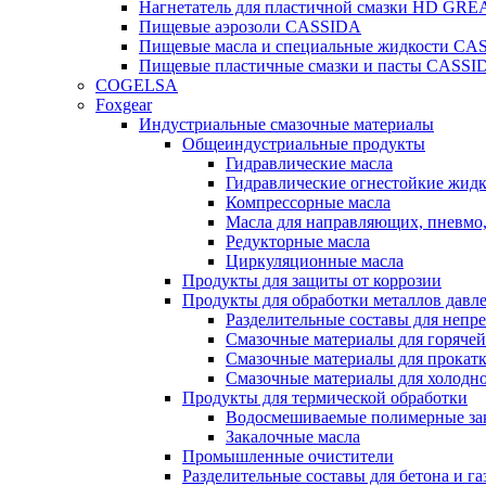
Нагнетатель для пластичной смазки HD G
Пищевые аэрозоли CASSIDA
Пищевые масла и специальные жидкости CA
Пищевые пластичные смазки и пасты CASSI
COGELSA
Foxgear
Индустриальные смазочные материалы
Общеиндустриальные продукты
Гидравлические масла
Гидравлические огнестойкие жид
Компрессорные масла
Масла для направляющих, пневмо
Редукторные масла
Циркуляционные масла
Продукты для защиты от коррозии
Продукты для обработки металлов давл
Разделительные составы для непр
Смазочные материалы для горячей
Смазочные материалы для прокат
Смазочные материалы для холодн
Продукты для термической обработки
Водосмешиваемые полимерные за
Закалочные масла
Промышленные очистители
Разделительные составы для бетона и га