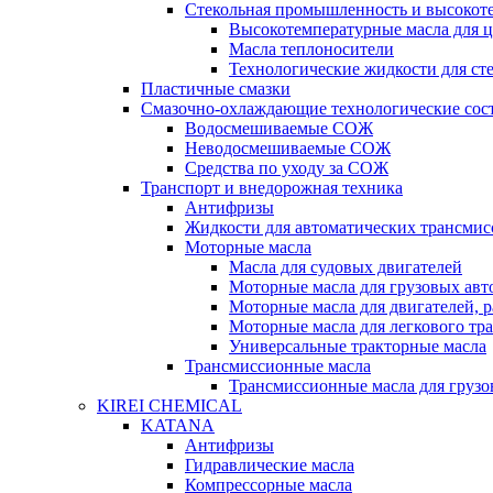
Стекольная промышленность и высокот
Высокотемпературные масла для 
Масла теплоносители
Технологические жидкости для с
Пластичные смазки
Смазочно-охлаждающие технологические сос
Водосмешиваемые СОЖ
Неводосмешиваемые СОЖ
Средства по уходу за СОЖ
Транспорт и внедорожная техника
Антифризы
Жидкости для автоматических трансмис
Моторные масла
Масла для судовых двигателей
Моторные масла для грузовых ав
Моторные масла для двигателей, 
Моторные масла для легкового тр
Универсальные тракторные масла
Трансмиссионные масла
Трансмиссионные масла для груз
KIREI CHEMICAL
KATANA
Антифризы
Гидравлические масла
Компрессорные масла