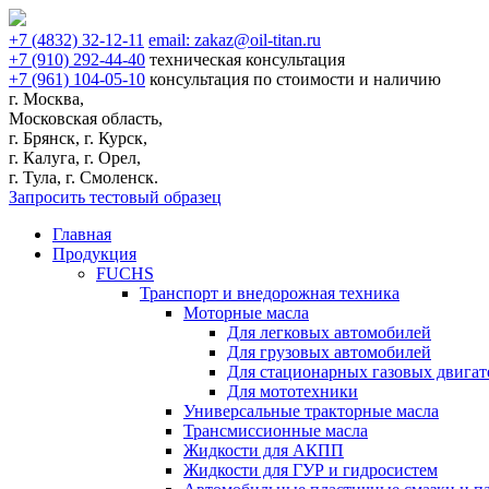
+7
(4832)
32-12-11
email:
zakaz@oil-titan.ru
+7
(910)
292-44-40
техническая консультация
+7
(961)
104-05-10
консультация по стоимости и наличию
г. Москва,
Московская область,
г. Брянск, г. Курск,
г. Калуга, г. Орел,
г. Тула, г. Смоленск.
Запросить тестовый образец
Главная
Продукция
FUCHS
Транспорт и внедорожная техника
Моторные масла
Для легковых автомобилей
Для грузовых автомобилей
Для стационарных газовых двигат
Для мототехники
Универсальные тракторные масла
Трансмиссионные масла
Жидкости для АКПП
Жидкости для ГУР и гидросистем