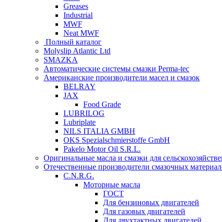
Greases
Industrial
MWF
Neat MWF
Полный каталог
Molyslip Atlantic Ltd
SMAZKA
Автоматические системы смазки Perma-tec
Американские производители масел и смазок
BELRAY
JAX
Food Grade
LUBRILOG
Lubriplate
NILS ITALIA GMBH
OKS Spezialschmierstoffe GmbH
Pakelo Motor Oil S.R.L.
Оригинальные масла и смазки для сельскохозяйст
Отечественные производители смазочных материал
C.N.R.G.
Моторные масла
ГОСТ
Для бензиновых двигателей
Для газовых двигателей
Для двухтактных двигателей