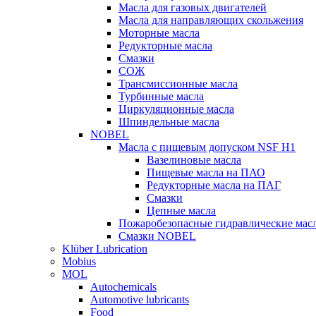
Масла для газовых двигателей
Масла для направляющих скольжения
Моторные масла
Редукторные масла
Смазки
СОЖ
Трансмиссионные масла
Турбинные масла
Циркуляционные масла
Шпиндельные масла
NOBEL
Масла с пищевым допуском NSF H1
Вазелиновые масла
Пищевые масла на ПАО
Редукторные масла на ПАГ
Смазки
Цепные масла
Пожаробезопасные гидравлические мас
Смазки NOBEL
Klüber Lubrication
Mobius
MOL
Autochemicals
Automotive lubricants
Food