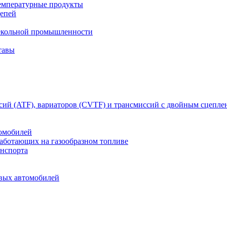
емпературные продукты
цепей
текольной промышленности
тавы
сий (ATF), вариаторов (CVTF) и трансмиссий с двойным сцепл
томобилей
работающих на газообразном топливе
анспорта
овых автомобилей