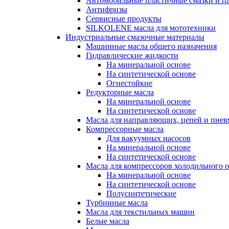
Автомобильные пластичные смазки и п
Антифризы
Сервисные продукты
SILKOLENE масла для мототехники
Индустриальные смазочные материалы
Машинные масла общего назначения
Гидравлические жидкости
На минеральной основе
На синтетической основе
Огнестойкие
Редукторные масла
На минеральной основе
На синтетической основе
Масла для направляющих, цепей и пне
Компрессорные масла
Для вакуумных насосов
На минеральной основе
На синтетической основе
Масла для компрессоров холодильного 
На минеральной основе
На синтетической основе
Полусинтетические
Турбинные масла
Масла для текстильных машин
Белые масла