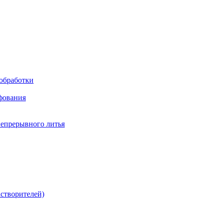
обработки
фования
непрерывного литья
створителей)