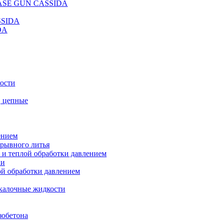
REASE GUN CASSIDA
SSIDA
DA
кости
, цепные
ением
ерывного литья
 и теплой обработки давлением
ки
ой обработки давлением
калочные жидкости
зобетона