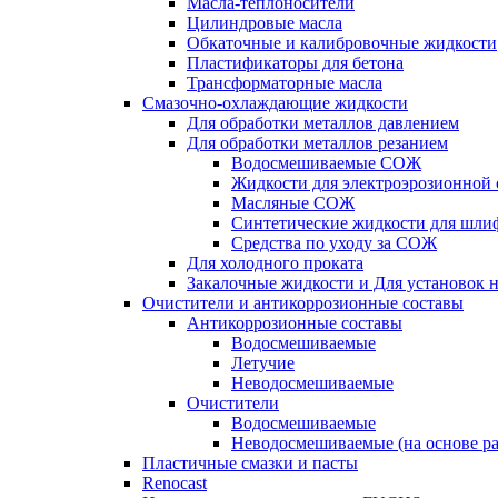
Масла-теплоносители
Цилиндровые масла
Обкаточные и калибровочные жидкости
Пластификаторы для бетона
Трансформаторные масла
Смазочно-охлаждающие жидкости
Для обработки металлов давлением
Для обработки металлов резанием
Водосмешиваемые СОЖ
Жидкости для электроэрозионной 
Масляные СОЖ
Синтетические жидкости для шли
Средства по уходу за СОЖ
Для холодного проката
Закалочные жидкости и Для установок 
Очистители и антикоррозионные составы
Антикоррозионные составы
Водосмешиваемые
Летучие
Неводосмешиваемые
Очистители
Водосмешиваемые
Неводосмешиваемые (на основе ра
Пластичные смазки и пасты
Renocast