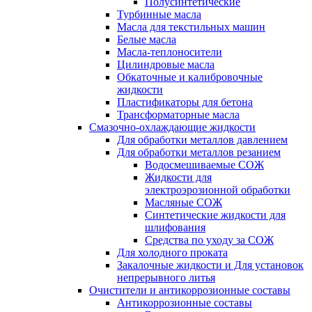
Полусинтетические
Турбинные масла
Масла для текстильных машин
Белые масла
Масла-теплоносители
Цилиндровые масла
Обкаточные и калибровочные
жидкости
Пластификаторы для бетона
Трансформаторные масла
Смазочно-охлаждающие жидкости
Для обработки металлов давлением
Для обработки металлов резанием
Водосмешиваемые СОЖ
Жидкости для
электроэрозионной обработки
Масляные СОЖ
Синтетические жидкости для
шлифования
Средства по уходу за СОЖ
Для холодного проката
Закалочные жидкости и Для установок
непрерывного литья
Очистители и антикоррозионные составы
Антикоррозионные составы