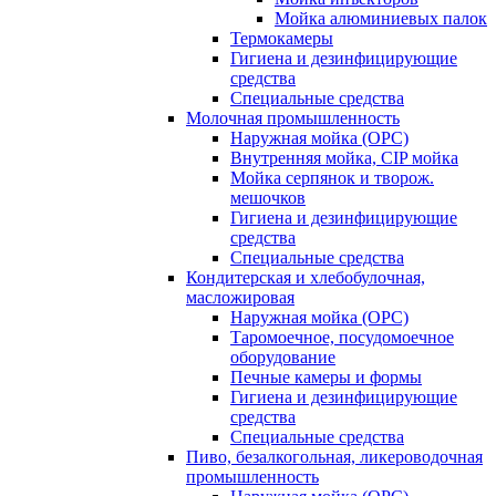
Мойка алюминиевых палок
Термокамеры
Гигиена и дезинфицирующие
средства
Специальные средства
Молочная промышленность
Наружная мойка (ОРС)
Внутренняя мойка, CIP мойка
Мойка серпянок и творож.
мешочков
Гигиена и дезинфицирующие
средства
Специальные средства
Кондитерская и хлебобулочная,
масложировая
Наружная мойка (ОРС)
Таромоечное, посудомоечное
оборудование
Печные камеры и формы
Гигиена и дезинфицирующие
средства
Специальные средства
Пиво, безалкогольная, ликероводочная
промышленность