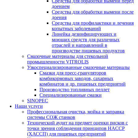
Средства для обработки вымени перед
доением
Средства для обработки вымени после
доения
Средства для профилактики и лечения
копытных заболеваний
Линейка дезинфицирующих и
моющих средств для различных
отраслей и направлений в
производстве пищевых продуктов
Смазочные материалы для стекольной
промышленности VITROLIS
Узкоспециализированные смазочные материалы
Смазки для пресс-грануляторов
комбикормовых заводов, сахарных
комбинатов и др. пищевых предприятий
Производство топливных пеллет
Специализированные смазки
SINOPEC
Наши услуги
Профессиональная очистка, мойка и заправка
системы СОЖ станков
Технический аудит на предмет оценки рисков с
точки зрения соблюдения принципов HACCP
(ХАССП) для пищевых предприятий