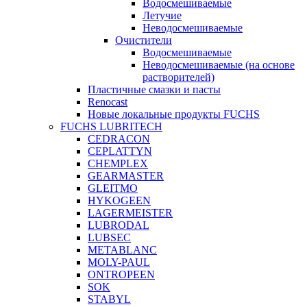
Водосмешиваемые
Летучие
Неводосмешиваемые
Очистители
Водосмешиваемые
Неводосмешиваемые (на основе
растворителей)
Пластичные смазки и пасты
Renocast
Новые локальные продукты FUCHS
FUCHS LUBRITECH
CEDRACON
CEPLATTYN
CHEMPLEX
GEARMASTER
GLEITMO
HYKOGEEN
LAGERMEISTER
LUBRODAL
LUBSEC
METABLANC
MOLY-PAUL
ONTROPEEN
SOK
STABYL