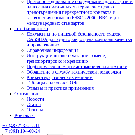
Цветовое кодирование оборудования для раздачи и
нанесения смазочных материалов с целью
предотвращения перекрестного контакта и
загрязнения согласно FSSC 22000, BRC и др.
международных стандартов
Тех. библиотека
Документы по пищевой безопасности смазок
CASSIDA для аудиторов, отдела контроля качества
и проверяющих
Справочная информация
Инструкции по эксплуатации, замене,
транспортировке и хранению
Подбор масел по марке автомобиля или техники
Обращение в службу технической поддержки
Конвертер физических величин
Таблицы аналогов СОЖ
Отзывы и практика применения
О компании
Новости
Статьи
Отзывы
Контакты
+7
(4832)
32-12-11
+7
(961)
104-00-24