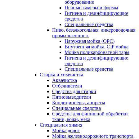
оборудование
Печные камеры и формы
Гигиена и дезинфицирующие
средства
Специальные средства
Пиво, безалкогольная, ликероводочная
промышленность
Наружная мойка (ОРС)
Внутренняя мойка, CIP мойка
Мойка поликарбонатной тары
Гигиена и дезинфицирующие
средства
Специальные средства
Стирка и химчистка
Аквачистка
Отбеливатели
Средства для стирки
Пятновыводители
Кондиционеры, аппреты
Специальные средства
Средства для финишной обработки
ткани, кожи, меха
Специальная химия
Мойка дорог
Мойка железнодорожного транспорта,