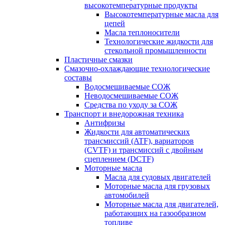
высокотемпературные продукты
Высокотемпературные масла для
цепей
Масла теплоносители
Технологические жидкости для
стекольной промышленности
Пластичные смазки
Смазочно-охлаждающие технологические
составы
Водосмешиваемые СОЖ
Неводосмешиваемые СОЖ
Средства по уходу за СОЖ
Транспорт и внедорожная техника
Антифризы
Жидкости для автоматических
трансмиссий (ATF), вариаторов
(CVTF) и трансмиссий с двойным
сцеплением (DCTF)
Моторные масла
Масла для судовых двигателей
Моторные масла для грузовых
автомобилей
Моторные масла для двигателей,
работающих на газообразном
топливе