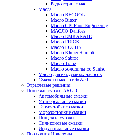
Редукторные масла
Масла
Масло BECOOL
Масло Bitzer
Масло CPI Fluid Engineering
МАСЛО Danfoss
Масло EMKARATE
Масло FRICK
Масло FUCHS
Масло Kluber Summit
Масло Sabroe
Масло Trane
Масло холодильное Suniso
Масло для вакуумных насосов
Смазки и масла reinWell
Отраслевые решения
Пищевые смазки ARGO
Автомобильные смазки
Универсальные смазки
Термостойкие смазки
Морозостойкие смазки
Пищевые смазки
Силиконовые смазки
Индустриальные смазки
Продукция Новелхим