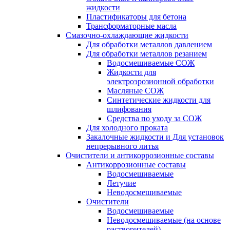
жидкости
Пластификаторы для бетона
Трансформаторные масла
Смазочно-охлаждающие жидкости
Для обработки металлов давлением
Для обработки металлов резанием
Водосмешиваемые СОЖ
Жидкости для
электроэрозионной обработки
Масляные СОЖ
Синтетические жидкости для
шлифования
Средства по уходу за СОЖ
Для холодного проката
Закалочные жидкости и Для установок
непрерывного литья
Очистители и антикоррозионные составы
Антикоррозионные составы
Водосмешиваемые
Летучие
Неводосмешиваемые
Очистители
Водосмешиваемые
Неводосмешиваемые (на основе
растворителей)