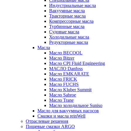
Специальные масла
Индустриальные масла
Вакуумные масла
Тракторные масла
Компрессорные масла
Турбинные масла
Судовые масла
Холодильные масла
Редукторные масла
Масла
Масло BECOOL
Масло Bitzer
Масло CPI Fluid Engineering
МАСЛО Danfoss
Масло EMKARATE
Масло FRICK
Масло FUCHS
Масло Kluber Summit
Масло Sabroe
Масло Trane
Масло холодильное Suniso
Масло для вакуумных насосов
Смазки и масла reinWell
Отраслевые решения
Пищевые смазки ARGO