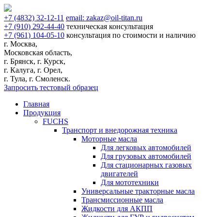
+7
(4832)
32-12-11
email:
zakaz@oil-titan.ru
+7
(910)
292-44-40
техническая консультация
+7
(961)
104-05-10
консультация по стоимости и наличию
г. Москва,
Московская область,
г. Брянск, г. Курск,
г. Калуга, г. Орел,
г. Тула, г. Смоленск.
Запросить тестовый образец
Главная
Продукция
FUCHS
Транспорт и внедорожная техника
Моторные масла
Для легковых автомобилей
Для грузовых автомобилей
Для стационарных газовых
двигателей
Для мототехники
Универсальные тракторные масла
Трансмиссионные масла
Жидкости для АКПП