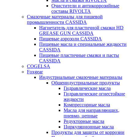
Масла и смазки RIVOLTA
Очистители и антикоррозийные
составы RIVOLTA
Смазочные материалы для пищевой
промышленности CASSIDA
Нагнетатель для пластичной смазки HD
GREASE GUN CASSIDA
Пищевые аэрозоли CASSIDA
Пищевые масла и специальные жидкости
CASSIDA
Пищевые пластичные смазки и пасты
CASSIDA
COGELSA
Foxgear
Индустриальные смазочные материалы
Общеиндустриальные продукты
Гидравлические масла
Гидравлические огнестойкие
жидкости
Компрессорные масла
Масла для направляющих,
пневмо, цепные
Редукторные масла
Циркуляционные масла
Продукты для защиты от коррозии