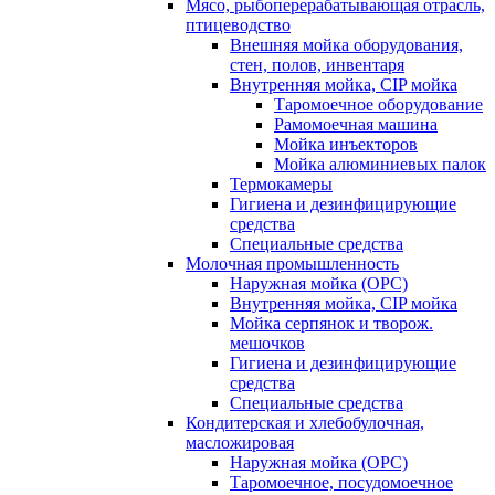
Мясо, рыбоперерабатывающая отрасль,
птицеводство
Внешняя мойка оборудования,
стен, полов, инвентаря
Внутренняя мойка, CIP мойка
Таромоечное оборудование
Рамомоечная машина
Мойка инъекторов
Мойка алюминиевых палок
Термокамеры
Гигиена и дезинфицирующие
средства
Специальные средства
Молочная промышленность
Наружная мойка (ОРС)
Внутренняя мойка, CIP мойка
Мойка серпянок и творож.
мешочков
Гигиена и дезинфицирующие
средства
Специальные средства
Кондитерская и хлебобулочная,
масложировая
Наружная мойка (ОРС)
Таромоечное, посудомоечное