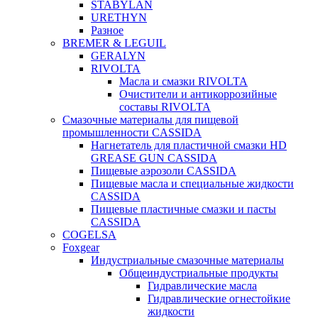
STABYLAN
URETHYN
Разное
BREMER & LEGUIL
GERALYN
RIVOLTA
Масла и смазки RIVOLTA
Очистители и антикоррозийные
составы RIVOLTA
Смазочные материалы для пищевой
промышленности CASSIDA
Нагнетатель для пластичной смазки HD
GREASE GUN CASSIDA
Пищевые аэрозоли CASSIDA
Пищевые масла и специальные жидкости
CASSIDA
Пищевые пластичные смазки и пасты
CASSIDA
COGELSA
Foxgear
Индустриальные смазочные материалы
Общеиндустриальные продукты
Гидравлические масла
Гидравлические огнестойкие
жидкости