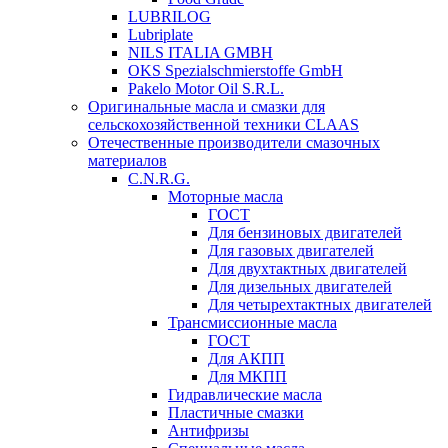
LUBRILOG
Lubriplate
NILS ITALIA GMBH
OKS Spezialschmierstoffe GmbH
Pakelo Motor Oil S.R.L.
Оригинальные масла и смазки для
сельскохозяйственной техники CLAAS
Отечественные производители смазочных
материалов
C.N.R.G.
Моторные масла
ГОСТ
Для бензиновых двигателей
Для газовых двигателей
Для двухтактных двигателей
Для дизельных двигателей
Для четырехтактных двигателей
Трансмиссионные масла
ГОСТ
Для АКПП
Для МКПП
Гидравлические масла
Пластичные смазки
Антифризы