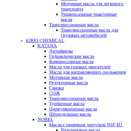
Моторные масла для легкового
транспорта
Универсальные тракторные
масла
Трансмиссионные масла
Трансмиссионные масла для
грузовых автомобилей
KIREI CHEMICAL
KATANA
Антифризы
Гидравлические масла
Компрессорные масла
Масла для газовых двигателей
Масла для направляющих скольжения
Моторные масла
Редукторные масла
Смазки
СОЖ
Трансмиссионные масла
Турбинные масла
Циркуляционные масла
Шпиндельные масла
NOBEL
Масла с пищевым допуском NSF H1
Вазелиновые масла