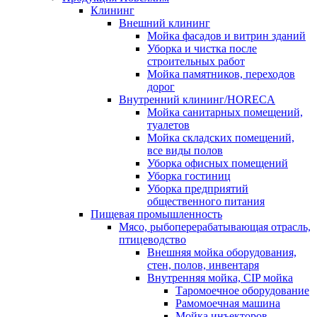
Клининг
Внешний клининг
Мойка фасадов и витрин зданий
Уборка и чистка после
строительных работ
Мойка памятников, переходов
дорог
Внутренний клининг/HORECA
Мойка санитарных помещений,
туалетов
Мойка складских помещений,
все виды полов
Уборка офисных помещений
Уборка гостиниц
Уборка предприятий
общественного питания
Пищевая промышленность
Мясо, рыбоперерабатывающая отрасль,
птицеводство
Внешняя мойка оборудования,
стен, полов, инвентаря
Внутренняя мойка, CIP мойка
Таромоечное оборудование
Рамомоечная машина
Мойка инъекторов