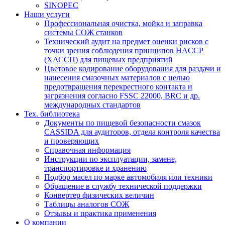
SINOPEC
Наши услуги
Профессиональная очистка, мойка и заправка
системы СОЖ станков
Технический аудит на предмет оценки рисков с
точки зрения соблюдения принципов HACCP
(ХАССП) для пищевых предприятий
Цветовое кодирование оборудования для раздачи и
нанесения смазочных материалов с целью
предотвращения перекрестного контакта и
загрязнения согласно FSSC 22000, BRC и др.
международных стандартов
Тех. библиотека
Документы по пищевой безопасности смазок
CASSIDA для аудиторов, отдела контроля качества
и проверяющих
Справочная информация
Инструкции по эксплуатации, замене,
транспортировке и хранению
Подбор масел по марке автомобиля или техники
Обращение в службу технической поддержки
Конвертер физических величин
Таблицы аналогов СОЖ
Отзывы и практика применения
О компании