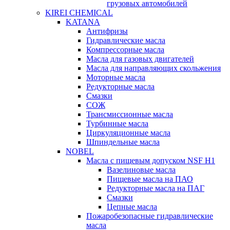
грузовых автомобилей
KIREI CHEMICAL
KATANA
Антифризы
Гидравлические масла
Компрессорные масла
Масла для газовых двигателей
Масла для направляющих скольжения
Моторные масла
Редукторные масла
Смазки
СОЖ
Трансмиссионные масла
Турбинные масла
Циркуляционные масла
Шпиндельные масла
NOBEL
Масла с пищевым допуском NSF H1
Вазелиновые масла
Пищевые масла на ПАО
Редукторные масла на ПАГ
Смазки
Цепные масла
Пожаробезопасные гидравлические
масла