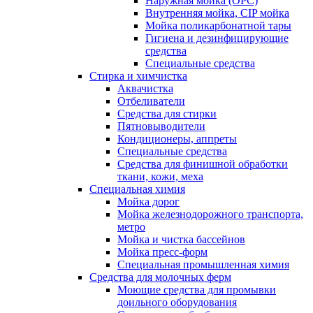
Наружная мойка (ОРС)
Внутренняя мойка, CIP мойка
Мойка поликарбонатной тары
Гигиена и дезинфицирующие
средства
Специальные средства
Стирка и химчистка
Аквачистка
Отбеливатели
Средства для стирки
Пятновыводители
Кондиционеры, аппреты
Специальные средства
Средства для финишной обработки
ткани, кожи, меха
Специальная химия
Мойка дорог
Мойка железнодорожного транспорта,
метро
Мойка и чистка бассейнов
Мойка пресс-форм
Специальная промышленная химия
Средства для молочных ферм
Моющие средства для промывки
доильного оборудования