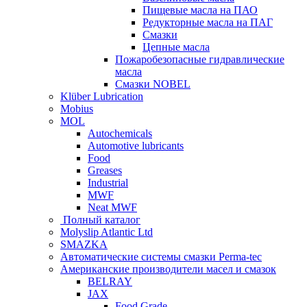
Пищевые масла на ПАО
Редукторные масла на ПАГ
Смазки
Цепные масла
Пожаробезопасные гидравлические
масла
Смазки NOBEL
Klüber Lubrication
Mobius
MOL
Autochemicals
Automotive lubricants
Food
Greases
Industrial
MWF
Neat MWF
Полный каталог
Molyslip Atlantic Ltd
SMAZKA
Автоматические системы смазки Perma-tec
Американские производители масел и смазок
BELRAY
JAX
Food Grade