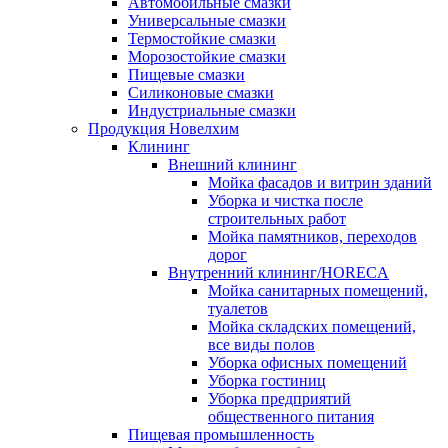
Автомобильные смазки
Универсальные смазки
Термостойкие смазки
Морозостойкие смазки
Пищевые смазки
Силиконовые смазки
Индустриальные смазки
Продукция Новелхим
Клининг
Внешний клининг
Мойка фасадов и витрин зданий
Уборка и чистка после
строительных работ
Мойка памятников, переходов
дорог
Внутренний клининг/HORECA
Мойка санитарных помещений,
туалетов
Мойка складских помещений,
все виды полов
Уборка офисных помещений
Уборка гостиниц
Уборка предприятий
общественного питания
Пищевая промышленность