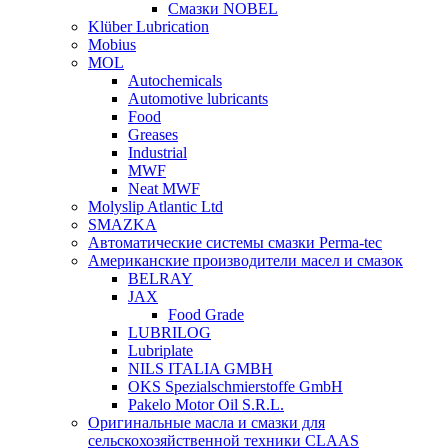
Смазки NOBEL
Klüber Lubrication
Mobius
MOL
Autochemicals
Automotive lubricants
Food
Greases
Industrial
MWF
Neat MWF
Molyslip Atlantic Ltd
SMAZKA
Автоматические системы смазки Perma-tec
Американские производители масел и смазок
BELRAY
JAX
Food Grade
LUBRILOG
Lubriplate
NILS ITALIA GMBH
OKS Spezialschmierstoffe GmbH
Pakelo Motor Oil S.R.L.
Оригинальные масла и смазки для
сельскохозяйственной техники CLAAS