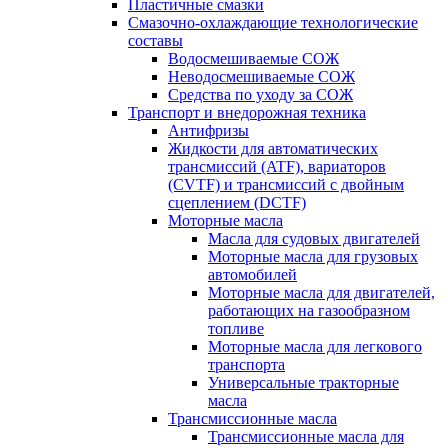
Пластичные смазки
Смазочно-охлаждающие технологические
составы
Водосмешиваемые СОЖ
Неводосмешиваемые СОЖ
Средства по уходу за СОЖ
Транспорт и внедорожная техника
Антифризы
Жидкости для автоматических
трансмиссий (ATF), вариаторов
(CVTF) и трансмиссий с двойным
сцеплением (DCTF)
Моторные масла
Масла для судовых двигателей
Моторные масла для грузовых
автомобилей
Моторные масла для двигателей,
работающих на газообразном
топливе
Моторные масла для легкового
транспорта
Универсальные тракторные
масла
Трансмиссионные масла
Трансмиссионные масла для