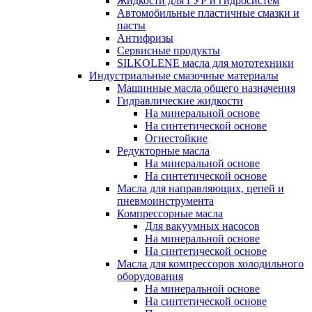
Жидкости для ГУР и гидросистем
Автомобильные пластичные смазки и
пасты
Антифризы
Сервисные продукты
SILKOLENE масла для мототехники
Индустриальные смазочные материалы
Машинные масла общего назначения
Гидравлические жидкости
На минеральной основе
На синтетической основе
Огнестойкие
Редукторные масла
На минеральной основе
На синтетической основе
Масла для направляющих, цепей и
пневмоинструмента
Компрессорные масла
Для вакуумных насосов
На минеральной основе
На синтетической основе
Масла для компрессоров холодильного
оборудования
На минеральной основе
На синтетической основе