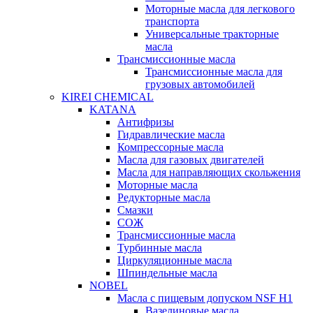
Моторные масла для легкового
транспорта
Универсальные тракторные
масла
Трансмиссионные масла
Трансмиссионные масла для
грузовых автомобилей
KIREI CHEMICAL
KATANA
Антифризы
Гидравлические масла
Компрессорные масла
Масла для газовых двигателей
Масла для направляющих скольжения
Моторные масла
Редукторные масла
Смазки
СОЖ
Трансмиссионные масла
Турбинные масла
Циркуляционные масла
Шпиндельные масла
NOBEL
Масла с пищевым допуском NSF H1
Вазелиновые масла