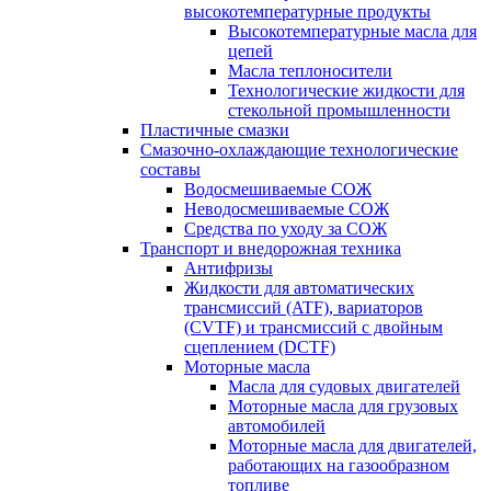
высокотемпературные продукты
Высокотемпературные масла для
цепей
Масла теплоносители
Технологические жидкости для
стекольной промышленности
Пластичные смазки
Смазочно-охлаждающие технологические
составы
Водосмешиваемые СОЖ
Неводосмешиваемые СОЖ
Средства по уходу за СОЖ
Транспорт и внедорожная техника
Антифризы
Жидкости для автоматических
трансмиссий (ATF), вариаторов
(CVTF) и трансмиссий с двойным
сцеплением (DCTF)
Моторные масла
Масла для судовых двигателей
Моторные масла для грузовых
автомобилей
Моторные масла для двигателей,
работающих на газообразном
топливе