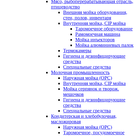
Мясо, рыбоперерабатывающая отрасль,
птицеводство
Внешняя мойка оборудования,
стен, полов, инвентаря
Внутренняя мойка, CIP мойка
Таромоечное оборудование
Рамомоечная машина
Мойка инъекторов
Мойка алюминиевых палок
Термокамеры
Гигиена и дезинфицирующие
средства
Специальные средства
Молочная промышленность
Наружная мойка (ОРС)
Внутренняя мойка, CIP мойка
Мойка серпянок и творож.
мешочков
Гигиена и дезинфицирующие
средства
Специальные средства
Кондитерская и хлебобулочная,
масложировая
Наружная мойка (ОРС)
Таромоечное, посудомоечное