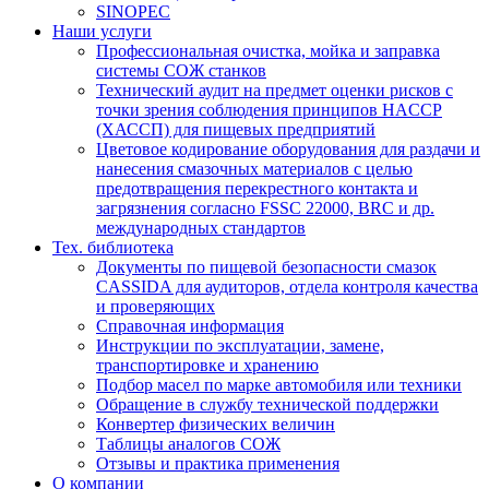
SINOPEC
Наши услуги
Профессиональная очистка, мойка и заправка
системы СОЖ станков
Технический аудит на предмет оценки рисков с
точки зрения соблюдения принципов HACCP
(ХАССП) для пищевых предприятий
Цветовое кодирование оборудования для раздачи и
нанесения смазочных материалов с целью
предотвращения перекрестного контакта и
загрязнения согласно FSSC 22000, BRC и др.
международных стандартов
Тех. библиотека
Документы по пищевой безопасности смазок
CASSIDA для аудиторов, отдела контроля качества
и проверяющих
Справочная информация
Инструкции по эксплуатации, замене,
транспортировке и хранению
Подбор масел по марке автомобиля или техники
Обращение в службу технической поддержки
Конвертер физических величин
Таблицы аналогов СОЖ
Отзывы и практика применения
О компании