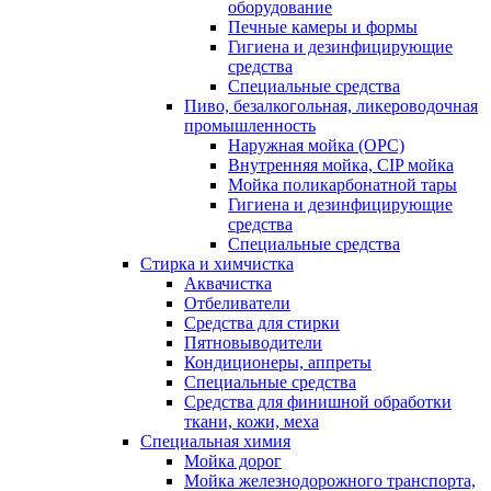
оборудование
Печные камеры и формы
Гигиена и дезинфицирующие
средства
Специальные средства
Пиво, безалкогольная, ликероводочная
промышленность
Наружная мойка (ОРС)
Внутренняя мойка, CIP мойка
Мойка поликарбонатной тары
Гигиена и дезинфицирующие
средства
Специальные средства
Стирка и химчистка
Аквачистка
Отбеливатели
Средства для стирки
Пятновыводители
Кондиционеры, аппреты
Специальные средства
Средства для финишной обработки
ткани, кожи, меха
Специальная химия
Мойка дорог
Мойка железнодорожного транспорта,