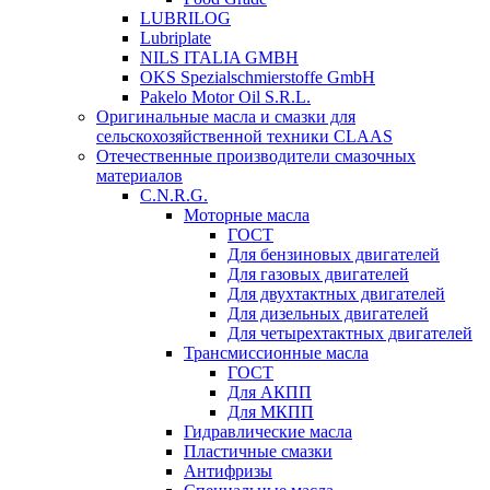
LUBRILOG
Lubriplate
NILS ITALIA GMBH
OKS Spezialschmierstoffe GmbH
Pakelo Motor Oil S.R.L.
Оригинальные масла и смазки для
сельскохозяйственной техники CLAAS
Отечественные производители смазочных
материалов
C.N.R.G.
Моторные масла
ГОСТ
Для бензиновых двигателей
Для газовых двигателей
Для двухтактных двигателей
Для дизельных двигателей
Для четырехтактных двигателей
Трансмиссионные масла
ГОСТ
Для АКПП
Для МКПП
Гидравлические масла
Пластичные смазки
Антифризы