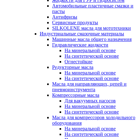
Жидкости для ГУР и гидросистем
Автомобильные пластичные смазки и
пасты
Антифризы
Сервисные продукты
SILKOLENE масла для мототехники
Индустриальные смазочные материалы
Машинные масла общего назначения
Гидравлические жидкости
На минеральной основе
На синтетической основе
Огнестойкие
Редукторные масла
На минеральной основе
На синтетической основе
Масла для направляющих, цепей и
пневмоинструмента
Компрессорные масла
Для вакуумных насосов
На минеральной основе
На синтетической основе
Масла для компрессоров холодильного
оборудования
На минеральной основе
На синтетической основе