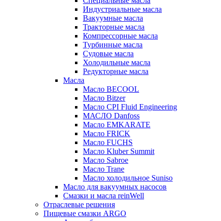
Специальные масла
Индустриальные масла
Вакуумные масла
Тракторные масла
Компрессорные масла
Турбинные масла
Судовые масла
Холодильные масла
Редукторные масла
Масла
Масло BECOOL
Масло Bitzer
Масло CPI Fluid Engineering
МАСЛО Danfoss
Масло EMKARATE
Масло FRICK
Масло FUCHS
Масло Kluber Summit
Масло Sabroe
Масло Trane
Масло холодильное Suniso
Масло для вакуумных насосов
Смазки и масла reinWell
Отраслевые решения
Пищевые смазки ARGO