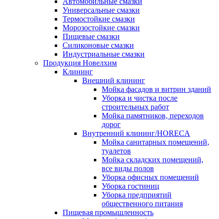
Автомобильные смазки
Универсальные смазки
Термостойкие смазки
Морозостойкие смазки
Пищевые смазки
Силиконовые смазки
Индустриальные смазки
Продукция Новелхим
Клининг
Внешний клининг
Мойка фасадов и витрин зданий
Уборка и чистка после
строительных работ
Мойка памятников, переходов
дорог
Внутренний клининг/HORECA
Мойка санитарных помещений,
туалетов
Мойка складских помещений,
все виды полов
Уборка офисных помещений
Уборка гостиниц
Уборка предприятий
общественного питания
Пищевая промышленность