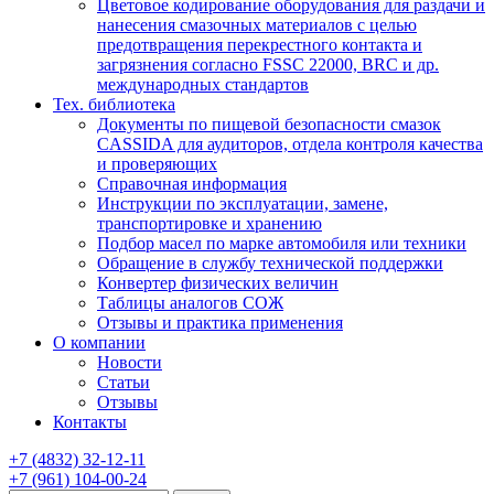
Цветовое кодирование оборудования для раздачи и
нанесения смазочных материалов с целью
предотвращения перекрестного контакта и
загрязнения согласно FSSC 22000, BRC и др.
международных стандартов
Тех. библиотека
Документы по пищевой безопасности смазок
CASSIDA для аудиторов, отдела контроля качества
и проверяющих
Справочная информация
Инструкции по эксплуатации, замене,
транспортировке и хранению
Подбор масел по марке автомобиля или техники
Обращение в службу технической поддержки
Конвертер физических величин
Таблицы аналогов СОЖ
Отзывы и практика применения
О компании
Новости
Статьи
Отзывы
Контакты
+7
(4832)
32-12-11
+7
(961)
104-00-24