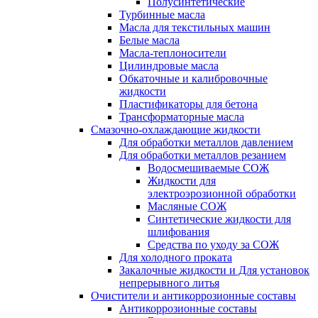
Полусинтетические
Турбинные масла
Масла для текстильных машин
Белые масла
Масла-теплоносители
Цилиндровые масла
Обкаточные и калибровочные
жидкости
Пластификаторы для бетона
Трансформаторные масла
Смазочно-охлаждающие жидкости
Для обработки металлов давлением
Для обработки металлов резанием
Водосмешиваемые СОЖ
Жидкости для
электроэрозионной обработки
Масляные СОЖ
Синтетические жидкости для
шлифования
Средства по уходу за СОЖ
Для холодного проката
Закалочные жидкости и Для установок
непрерывного литья
Очистители и антикоррозионные составы
Антикоррозионные составы