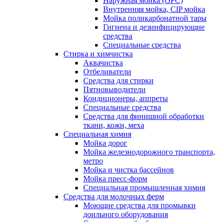
Наружная мойка (ОРС)
Внутренняя мойка, CIP мойка
Мойка поликарбонатной тары
Гигиена и дезинфицирующие
средства
Специальные средства
Стирка и химчистка
Аквачистка
Отбеливатели
Средства для стирки
Пятновыводители
Кондиционеры, аппреты
Специальные средства
Средства для финишной обработки
ткани, кожи, меха
Специальная химия
Мойка дорог
Мойка железнодорожного транспорта,
метро
Мойка и чистка бассейнов
Мойка пресс-форм
Специальная промышленная химия
Средства для молочных ферм
Моющие средства для промывки
доильного оборудования