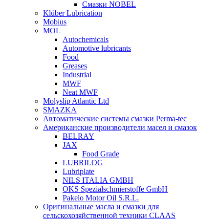
Смазки NOBEL
Klüber Lubrication
Mobius
MOL
Autochemicals
Automotive lubricants
Food
Greases
Industrial
MWF
Neat MWF
Molyslip Atlantic Ltd
SMAZKA
Автоматические системы смазки Perma-tec
Американские производители масел и смазок
BELRAY
JAX
Food Grade
LUBRILOG
Lubriplate
NILS ITALIA GMBH
OKS Spezialschmierstoffe GmbH
Pakelo Motor Oil S.R.L.
Оригинальные масла и смазки для
сельскохозяйственной техники CLAAS