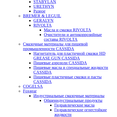
STABYLAN
URETHYN
Разное
BREMER & LEGUIL
GERALYN
RIVOLTA
Масла и смазки RIVOLTA
Очистители и антикоррозийные
составы RIVOLTA
Смазочные материалы для пищевой
промышленности CASSIDA
Нагнетатель для пластичной смазки HD
GREASE GUN CASSIDA
Пищевые аэрозоли CASSIDA
Пищевые масла и специальные жидкости
CASSIDA
Пищевые пластичные смазки и пасты
CASSIDA
COGELSA
Foxgear
Индустриальные смазочные материалы
Общеиндустриальные продукты
Гидравлические масла
Гидравлические огнестойкие
жидкости