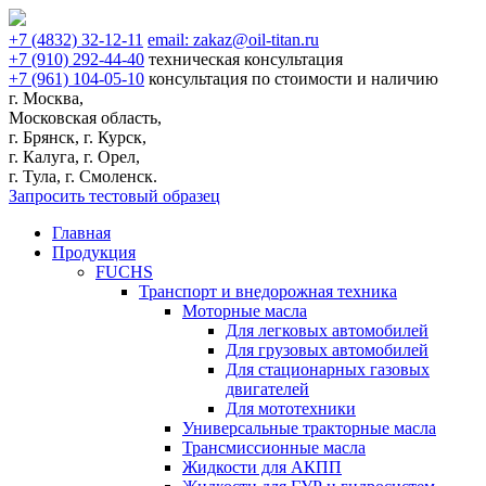
+7
(4832)
32-12-11
email:
zakaz@oil-titan.ru
+7
(910)
292-44-40
техническая консультация
+7
(961)
104-05-10
консультация по стоимости и наличию
г. Москва,
Московская область,
г. Брянск, г. Курск,
г. Калуга, г. Орел,
г. Тула, г. Смоленск.
Запросить тестовый образец
Главная
Продукция
FUCHS
Транспорт и внедорожная техника
Моторные масла
Для легковых автомобилей
Для грузовых автомобилей
Для стационарных газовых
двигателей
Для мототехники
Универсальные тракторные масла
Трансмиссионные масла
Жидкости для АКПП