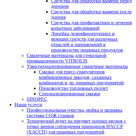
Средства для обработки вымени перед
доением
Средства для обработки вымени после
доения
Средства для профилактики и лечения
копытных заболеваний
Линейка дезинфицирующих и
моющих средств для различных
отраслей и направлений в
производстве пищевых продуктов
Смазочные материалы для стекольной
промышленности VITROLIS
Узкоспециализированные смазочные материалы
Смазки для пресс-грануляторов
комбикормовых заводов, сахарных
комбинатов и др. пищевых предприятий
Производство топливных пеллет
Специализированные смазки
SINOPEC
Наши услуги
Профессиональная очистка, мойка и заправка
системы СОЖ станков
Технический аудит на предмет оценки рисков с
точки зрения соблюдения принципов HACCP
(ХАССП) для пищевых предприятий