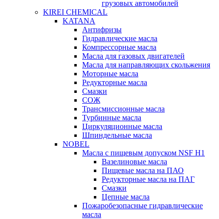
грузовых автомобилей
KIREI CHEMICAL
KATANA
Антифризы
Гидравлические масла
Компрессорные масла
Масла для газовых двигателей
Масла для направляющих скольжения
Моторные масла
Редукторные масла
Смазки
СОЖ
Трансмиссионные масла
Турбинные масла
Циркуляционные масла
Шпиндельные масла
NOBEL
Масла с пищевым допуском NSF H1
Вазелиновые масла
Пищевые масла на ПАО
Редукторные масла на ПАГ
Смазки
Цепные масла
Пожаробезопасные гидравлические
масла