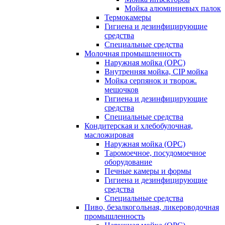
Мойка алюминиевых палок
Термокамеры
Гигиена и дезинфицирующие
средства
Специальные средства
Молочная промышленность
Наружная мойка (ОРС)
Внутренняя мойка, CIP мойка
Мойка серпянок и творож.
мешочков
Гигиена и дезинфицирующие
средства
Специальные средства
Кондитерская и хлебобулочная,
масложировая
Наружная мойка (ОРС)
Таромоечное, посудомоечное
оборудование
Печные камеры и формы
Гигиена и дезинфицирующие
средства
Специальные средства
Пиво, безалкогольная, ликероводочная
промышленность