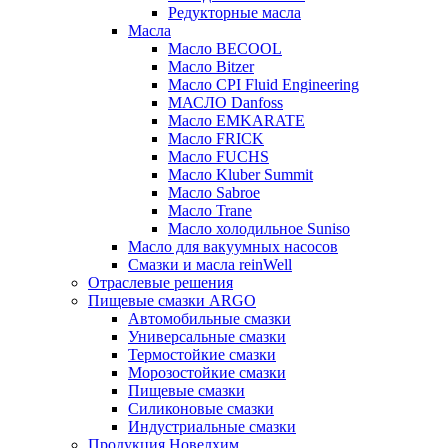
Редукторные масла
Масла
Масло BECOOL
Масло Bitzer
Масло CPI Fluid Engineering
МАСЛО Danfoss
Масло EMKARATE
Масло FRICK
Масло FUCHS
Масло Kluber Summit
Масло Sabroe
Масло Trane
Масло холодильное Suniso
Масло для вакуумных насосов
Смазки и масла reinWell
Отраслевые решения
Пищевые смазки ARGO
Автомобильные смазки
Универсальные смазки
Термостойкие смазки
Морозостойкие смазки
Пищевые смазки
Силиконовые смазки
Индустриальные смазки
Продукция Новелхим