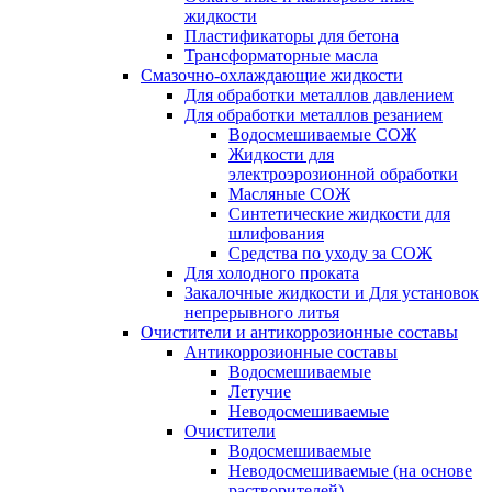
жидкости
Пластификаторы для бетона
Трансформаторные масла
Смазочно-охлаждающие жидкости
Для обработки металлов давлением
Для обработки металлов резанием
Водосмешиваемые СОЖ
Жидкости для
электроэрозионной обработки
Масляные СОЖ
Синтетические жидкости для
шлифования
Средства по уходу за СОЖ
Для холодного проката
Закалочные жидкости и Для установок
непрерывного литья
Очистители и антикоррозионные составы
Антикоррозионные составы
Водосмешиваемые
Летучие
Неводосмешиваемые
Очистители
Водосмешиваемые
Неводосмешиваемые (на основе
растворителей)