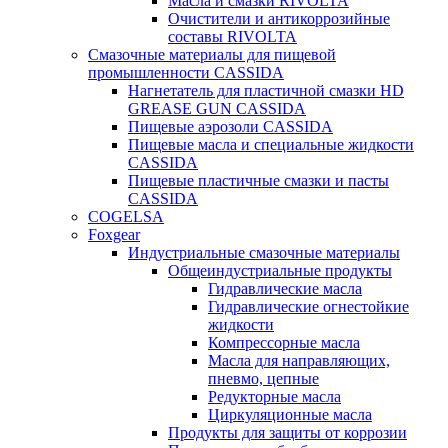
Масла и смазки RIVOLTA
Очистители и антикоррозийные
составы RIVOLTA
Смазочные материалы для пищевой
промышленности CASSIDA
Нагнетатель для пластичной смазки HD
GREASE GUN CASSIDA
Пищевые аэрозоли CASSIDA
Пищевые масла и специальные жидкости
CASSIDA
Пищевые пластичные смазки и пасты
CASSIDA
COGELSA
Foxgear
Индустриальные смазочные материалы
Общеиндустриальные продукты
Гидравлические масла
Гидравлические огнестойкие
жидкости
Компрессорные масла
Масла для направляющих,
пневмо, цепные
Редукторные масла
Циркуляционные масла
Продукты для защиты от коррозии