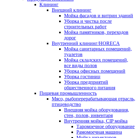
Клининг
Внешний клининг
Мойка фасадов и витрин зданий
Уборка и чистка после
строительных работ
Мойка памятников, переходов
дорог
Внутренний клининг/HORECA
Мойка санитарных помещений,
туалетов
Мойка складских помещений,
все виды полов
Уборка офисных помещений
Уборка гостиниц
Уборка предприятий
общественного питания
Пищевая промышленность
Мясо, рыбоперерабатывающая отрасль,
птицеводство
Внешняя мойка оборудования,
стен, полов, инвентаря
Внутренняя мойка, CIP мойка
Таромоечное оборудование
Рамомоечная машина
Мойка инъекторов