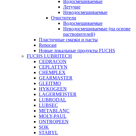
Водосмешиваемые
Летучие
Неводосмешиваемые
Очистители
Водосмешиваемые
Неводосмешиваемые (на основе
растворителей)
Пластичные смазки и пасты
Renocast
Новые локальные продукты FUCHS
FUCHS LUBRITECH
CEDRACON
CEPLATTYN
CHEMPLEX
GEARMASTER
GLEITMO
HYKOGEEN
LAGERMEISTER
LUBRODAL
LUBSEC
METABLANC
MOLY-PAUL
ONTROPEEN
SOK
STABYL