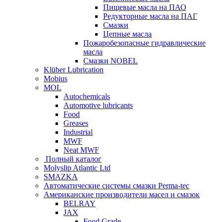
Пищевые масла на ПАО
Редукторные масла на ПАГ
Смазки
Цепные масла
Пожаробезопасные гидравлические
масла
Смазки NOBEL
Klüber Lubrication
Mobius
MOL
Autochemicals
Automotive lubricants
Food
Greases
Industrial
MWF
Neat MWF
Полный каталог
Molyslip Atlantic Ltd
SMAZKA
Автоматические системы смазки Perma-tec
Американские производители масел и смазок
BELRAY
JAX
Food Grade