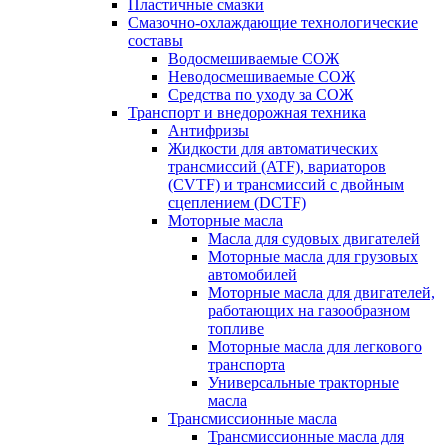
Пластичные смазки
Смазочно-охлаждающие технологические
составы
Водосмешиваемые СОЖ
Неводосмешиваемые СОЖ
Средства по уходу за СОЖ
Транспорт и внедорожная техника
Антифризы
Жидкости для автоматических
трансмиссий (ATF), вариаторов
(CVTF) и трансмиссий с двойным
сцеплением (DCTF)
Моторные масла
Масла для судовых двигателей
Моторные масла для грузовых
автомобилей
Моторные масла для двигателей,
работающих на газообразном
топливе
Моторные масла для легкового
транспорта
Универсальные тракторные
масла
Трансмиссионные масла
Трансмиссионные масла для