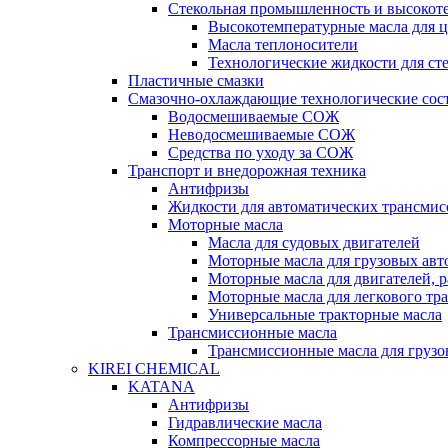
Стекольная промышленность и высокот
Высокотемпературные масла для 
Масла теплоносители
Технологические жидкости для с
Пластичные смазки
Смазочно-охлаждающие технологические сос
Водосмешиваемые СОЖ
Неводосмешиваемые СОЖ
Средства по уходу за СОЖ
Транспорт и внедорожная техника
Антифризы
Жидкости для автоматических трансмис
Моторные масла
Масла для судовых двигателей
Моторные масла для грузовых ав
Моторные масла для двигателей, 
Моторные масла для легкового тр
Универсальные тракторные масла
Трансмиссионные масла
Трансмиссионные масла для груз
KIREI CHEMICAL
KATANA
Антифризы
Гидравлические масла
Компрессорные масла