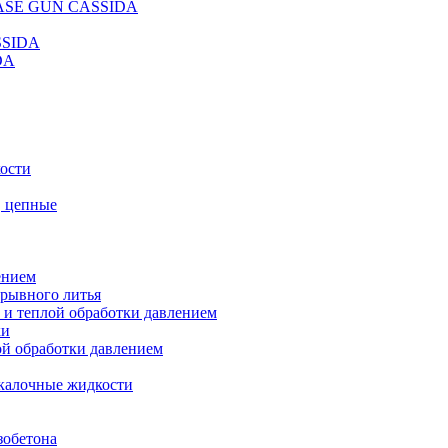
REASE GUN CASSIDA
SSIDA
DA
кости
, цепные
ением
ерывного литья
 и теплой обработки давлением
ки
ой обработки давлением
калочные жидкости
зобетона