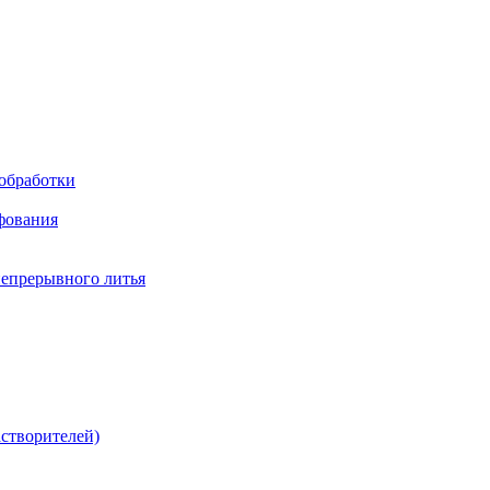
обработки
фования
непрерывного литья
створителей)