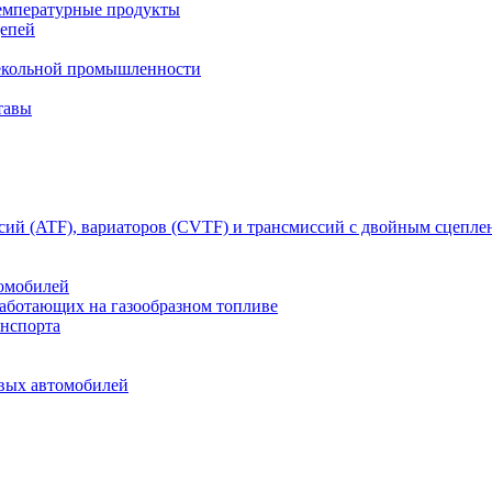
емпературные продукты
цепей
текольной промышленности
тавы
сий (ATF), вариаторов (CVTF) и трансмиссий с двойным сцепл
томобилей
работающих на газообразном топливе
анспорта
овых автомобилей