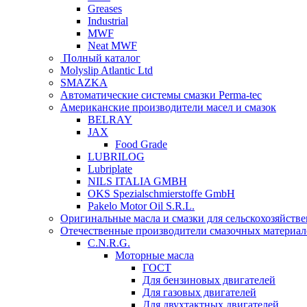
Greases
Industrial
MWF
Neat MWF
Полный каталог
Molyslip Atlantic Ltd
SMAZKA
Автоматические системы смазки Perma-tec
Американские производители масел и смазок
BELRAY
JAX
Food Grade
LUBRILOG
Lubriplate
NILS ITALIA GMBH
OKS Spezialschmierstoffe GmbH
Pakelo Motor Oil S.R.L.
Оригинальные масла и смазки для сельскохозяйст
Отечественные производители смазочных материал
C.N.R.G.
Моторные масла
ГОСТ
Для бензиновых двигателей
Для газовых двигателей
Для двухтактных двигателей