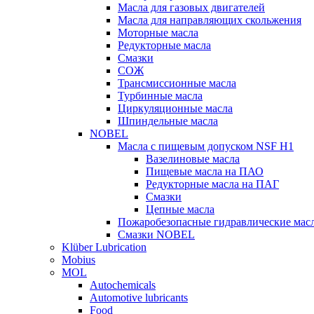
Масла для газовых двигателей
Масла для направляющих скольжения
Моторные масла
Редукторные масла
Смазки
СОЖ
Трансмиссионные масла
Турбинные масла
Циркуляционные масла
Шпиндельные масла
NOBEL
Масла с пищевым допуском NSF H1
Вазелиновые масла
Пищевые масла на ПАО
Редукторные масла на ПАГ
Смазки
Цепные масла
Пожаробезопасные гидравлические мас
Смазки NOBEL
Klüber Lubrication
Mobius
MOL
Autochemicals
Automotive lubricants
Food