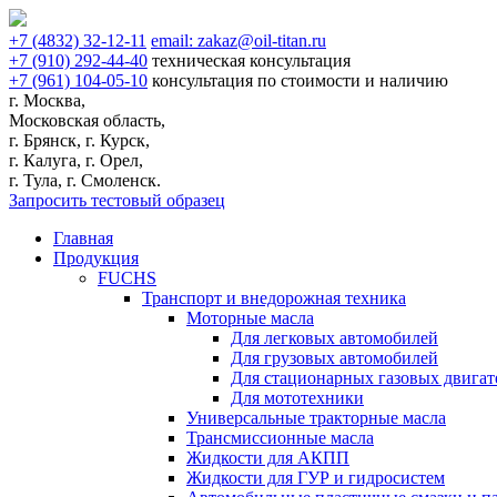
+7
(4832)
32-12-11
email:
zakaz@oil-titan.ru
+7
(910)
292-44-40
техническая консультация
+7
(961)
104-05-10
консультация по стоимости и наличию
г. Москва,
Московская область,
г. Брянск, г. Курск,
г. Калуга, г. Орел,
г. Тула, г. Смоленск.
Запросить тестовый образец
Главная
Продукция
FUCHS
Транспорт и внедорожная техника
Моторные масла
Для легковых автомобилей
Для грузовых автомобилей
Для стационарных газовых двигат
Для мототехники
Универсальные тракторные масла
Трансмиссионные масла
Жидкости для АКПП
Жидкости для ГУР и гидросистем