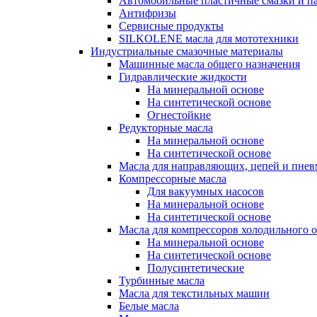
Автомобильные пластичные смазки и п
Антифризы
Сервисные продукты
SILKOLENE масла для мототехники
Индустриальные смазочные материалы
Машинные масла общего назначения
Гидравлические жидкости
На минеральной основе
На синтетической основе
Огнестойкие
Редукторные масла
На минеральной основе
На синтетической основе
Масла для направляющих, цепей и пне
Компрессорные масла
Для вакуумных насосов
На минеральной основе
На синтетической основе
Масла для компрессоров холодильного 
На минеральной основе
На синтетической основе
Полусинтетические
Турбинные масла
Масла для текстильных машин
Белые масла