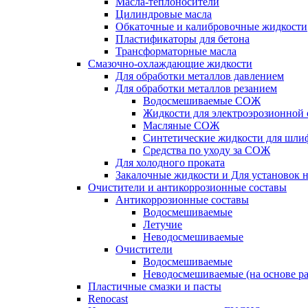
Масла-теплоносители
Цилиндровые масла
Обкаточные и калибровочные жидкости
Пластификаторы для бетона
Трансформаторные масла
Смазочно-охлаждающие жидкости
Для обработки металлов давлением
Для обработки металлов резанием
Водосмешиваемые СОЖ
Жидкости для электроэрозионной 
Масляные СОЖ
Синтетические жидкости для шли
Средства по уходу за СОЖ
Для холодного проката
Закалочные жидкости и Для установок 
Очистители и антикоррозионные составы
Антикоррозионные составы
Водосмешиваемые
Летучие
Неводосмешиваемые
Очистители
Водосмешиваемые
Неводосмешиваемые (на основе ра
Пластичные смазки и пасты
Renocast