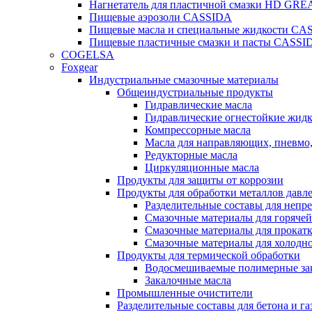
Нагнетатель для пластичной смазки HD G
Пищевые аэрозоли CASSIDA
Пищевые масла и специальные жидкости CA
Пищевые пластичные смазки и пасты CASSI
COGELSA
Foxgear
Индустриальные смазочные материалы
Общеиндустриальные продукты
Гидравлические масла
Гидравлические огнестойкие жид
Компрессорные масла
Масла для направляющих, пневмо
Редукторные масла
Циркуляционные масла
Продукты для защиты от коррозии
Продукты для обработки металлов давл
Разделительные составы для непр
Смазочные материалы для горячей
Смазочные материалы для прокат
Смазочные материалы для холодн
Продукты для термической обработки
Водосмешиваемые полимерные за
Закалочные масла
Промышленные очистители
Разделительные составы для бетона и га