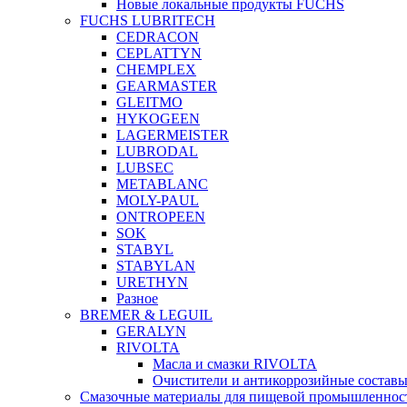
Новые локальные продукты FUCHS
FUCHS LUBRITECH
CEDRACON
CEPLATTYN
CHEMPLEX
GEARMASTER
GLEITMO
HYKOGEEN
LAGERMEISTER
LUBRODAL
LUBSEC
METABLANC
MOLY-PAUL
ONTROPEEN
SOK
STABYL
STABYLAN
URETHYN
Разное
BREMER & LEGUIL
GERALYN
RIVOLTA
Масла и смазки RIVOLTA
Очистители и антикоррозийные соста
Смазочные материалы для пищевой промышленно