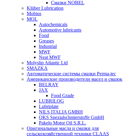
Смазки NOBEL
Klüber Lubrication
Mobius
MOL
Autochemicals
Automotive lubricants
Food
Greases
Industrial
MWF
Neat MWF
Molyslip Atlantic Ltd
SMAZKA
Автоматические системы смазки Perma-tec
Американские производители масел и смазок
BELRAY
JAX
Food Grade
LUBRILOG
Lubriplate
NILS ITALIA GMBH
OKS Spezialschmierstoffe GmbH
Pakelo Motor Oil S.R.L.
Оригинальные масла и смазки для
сельскохозяйственной техники CLAAS