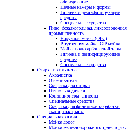
оборудование
Печные камеры и формы
Гигиена и дезинфицирующие
средства
Специальные средства
Пиво, безалкогольная, ликероводочная
промышленность
Наружная мойка (ОРС)
Внутренняя мойка, CIP мойка
Мойка поликарбонатной тары
Гигиена и дезинфицирующие
средства
Специальные средства
Стирка и химчистка
Аквачистка
Отбеливатели
Средства для стирки
Пятновыводители
Кондиционеры, аппреты
Специальные средства
Средства для финишной обработки
ткани, кожи, меха
Специальная химия
Мойка дорог
Мойка железнодорожного транспорта,