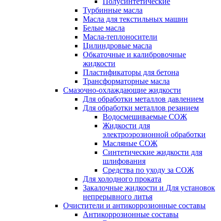
Полусинтетические
Турбинные масла
Масла для текстильных машин
Белые масла
Масла-теплоносители
Цилиндровые масла
Обкаточные и калибровочные
жидкости
Пластификаторы для бетона
Трансформаторные масла
Смазочно-охлаждающие жидкости
Для обработки металлов давлением
Для обработки металлов резанием
Водосмешиваемые СОЖ
Жидкости для
электроэрозионной обработки
Масляные СОЖ
Синтетические жидкости для
шлифования
Средства по уходу за СОЖ
Для холодного проката
Закалочные жидкости и Для установок
непрерывного литья
Очистители и антикоррозионные составы
Антикоррозионные составы