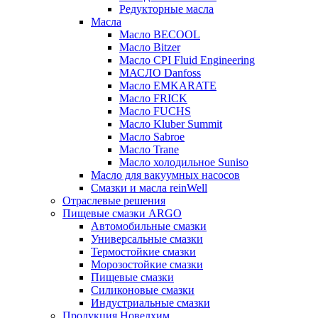
Редукторные масла
Масла
Масло BECOOL
Масло Bitzer
Масло CPI Fluid Engineering
МАСЛО Danfoss
Масло EMKARATE
Масло FRICK
Масло FUCHS
Масло Kluber Summit
Масло Sabroe
Масло Trane
Масло холодильное Suniso
Масло для вакуумных насосов
Смазки и масла reinWell
Отраслевые решения
Пищевые смазки ARGO
Автомобильные смазки
Универсальные смазки
Термостойкие смазки
Морозостойкие смазки
Пищевые смазки
Силиконовые смазки
Индустриальные смазки
Продукция Новелхим