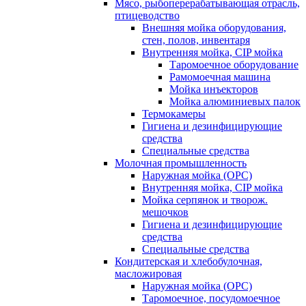
Мясо, рыбоперерабатывающая отрасль,
птицеводство
Внешняя мойка оборудования,
стен, полов, инвентаря
Внутренняя мойка, CIP мойка
Таромоечное оборудование
Рамомоечная машина
Мойка инъекторов
Мойка алюминиевых палок
Термокамеры
Гигиена и дезинфицирующие
средства
Специальные средства
Молочная промышленность
Наружная мойка (ОРС)
Внутренняя мойка, CIP мойка
Мойка серпянок и творож.
мешочков
Гигиена и дезинфицирующие
средства
Специальные средства
Кондитерская и хлебобулочная,
масложировая
Наружная мойка (ОРС)
Таромоечное, посудомоечное