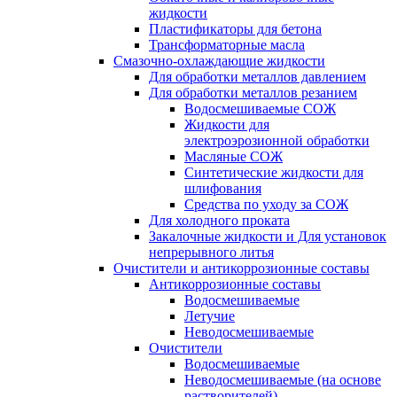
жидкости
Пластификаторы для бетона
Трансформаторные масла
Смазочно-охлаждающие жидкости
Для обработки металлов давлением
Для обработки металлов резанием
Водосмешиваемые СОЖ
Жидкости для
электроэрозионной обработки
Масляные СОЖ
Синтетические жидкости для
шлифования
Средства по уходу за СОЖ
Для холодного проката
Закалочные жидкости и Для установок
непрерывного литья
Очистители и антикоррозионные составы
Антикоррозионные составы
Водосмешиваемые
Летучие
Неводосмешиваемые
Очистители
Водосмешиваемые
Неводосмешиваемые (на основе
растворителей)