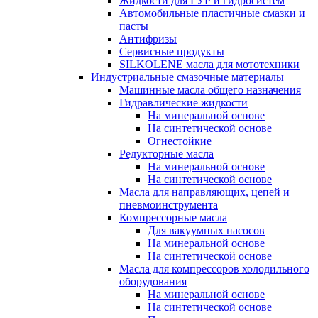
Жидкости для ГУР и гидросистем
Автомобильные пластичные смазки и
пасты
Антифризы
Сервисные продукты
SILKOLENE масла для мототехники
Индустриальные смазочные материалы
Машинные масла общего назначения
Гидравлические жидкости
На минеральной основе
На синтетической основе
Огнестойкие
Редукторные масла
На минеральной основе
На синтетической основе
Масла для направляющих, цепей и
пневмоинструмента
Компрессорные масла
Для вакуумных насосов
На минеральной основе
На синтетической основе
Масла для компрессоров холодильного
оборудования
На минеральной основе
На синтетической основе