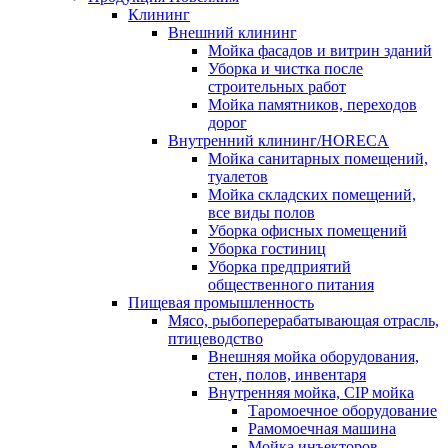
Клининг
Внешний клининг
Мойка фасадов и витрин зданий
Уборка и чистка после
строительных работ
Мойка памятников, переходов
дорог
Внутренний клининг/HORECA
Мойка санитарных помещений,
туалетов
Мойка складских помещений,
все виды полов
Уборка офисных помещений
Уборка гостиниц
Уборка предприятий
общественного питания
Пищевая промышленность
Мясо, рыбоперерабатывающая отрасль,
птицеводство
Внешняя мойка оборудования,
стен, полов, инвентаря
Внутренняя мойка, CIP мойка
Таромоечное оборудование
Рамомоечная машина
Мойка инъекторов