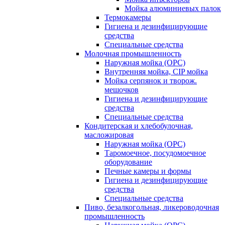
Мойка алюминиевых палок
Термокамеры
Гигиена и дезинфицирующие
средства
Специальные средства
Молочная промышленность
Наружная мойка (ОРС)
Внутренняя мойка, CIP мойка
Мойка серпянок и творож.
мешочков
Гигиена и дезинфицирующие
средства
Специальные средства
Кондитерская и хлебобулочная,
масложировая
Наружная мойка (ОРС)
Таромоечное, посудомоечное
оборудование
Печные камеры и формы
Гигиена и дезинфицирующие
средства
Специальные средства
Пиво, безалкогольная, ликероводочная
промышленность