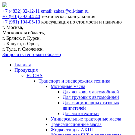
+7
(4832)
32-12-11
email:
zakaz@oil-titan.ru
+7
(910)
292-44-40
техническая консультация
+7
(961)
104-05-10
консультация по стоимости и наличию
г. Москва,
Московская область,
г. Брянск, г. Курск,
г. Калуга, г. Орел,
г. Тула, г. Смоленск.
Запросить тестовый образец
Главная
Продукция
FUCHS
Транспорт и внедорожная техника
Моторные масла
Для легковых автомобилей
Для грузовых автомобилей
Для стационарных газовых
двигателей
Для мототехники
Универсальные тракторные масла
Трансмиссионные масла
Жидкости для АКПП