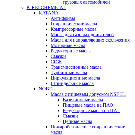
грузовых автомобилей
KIREI CHEMICAL
KATANA
Антифризы
Гидравлические масла
Компрессорные масла
Масла для газовых двигателей
Масла для направляющих скольжения
Моторные масла
Редукторные масла
Смазки
СОЖ
Трансмиссионные масла
Турбинные масла
Циркуляционные масла
Шпиндельные масла
NOBEL
Масла с пищевым допуском NSF H1
Вазелиновые масла
Пищевые масла на ПАО
Редукторные масла на ПАГ
Смазки
Цепные масла
Пожаробезопасные гидравлические
масла