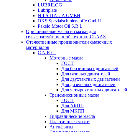
LUBRILOG
Lubriplate
NILS ITALIA GMBH
OKS Spezialschmierstoffe GmbH
Pakelo Motor Oil S.R.L.
Оригинальные масла и смазки для
сельскохозяйственной техники CLAAS
Отечественные производители смазочных
материалов
C.N.R.G.
Моторные масла
ГОСТ
Для бензиновых двигателей
Для газовых двигателей
Для двухтактных двигателей
Для дизельных двигателей
Для четырехтактных двигателей
Трансмиссионные масла
ГОСТ
Для АКПП
Для МКПП
Гидравлические масла
Пластичные смазки
Антифризы