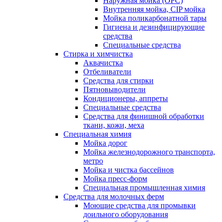
Наружная мойка (ОРС)
Внутренняя мойка, CIP мойка
Мойка поликарбонатной тары
Гигиена и дезинфицирующие
средства
Специальные средства
Стирка и химчистка
Аквачистка
Отбеливатели
Средства для стирки
Пятновыводители
Кондиционеры, аппреты
Специальные средства
Средства для финишной обработки
ткани, кожи, меха
Специальная химия
Мойка дорог
Мойка железнодорожного транспорта,
метро
Мойка и чистка бассейнов
Мойка пресс-форм
Специальная промышленная химия
Средства для молочных ферм
Моющие средства для промывки
доильного оборудования