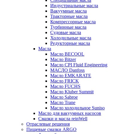
Специальные масла
Индустриальные масла
Вакуумные масла
Тракторные масла
Компрессорные масла
Турбинные масла
Судовые масла
Холодильные масла
Редукторные масла
Масла
Масло BECOOL
Масло Bitzer
Масло CPI Fluid Engineering
МАСЛО Danfoss
Масло EMKARATE
Масло FRICK
Масло FUCHS
Масло Kluber Summit
Масло Sabroe
Масло Trane
Масло холодильное Suniso
Масло для вакуумных насосов
Смазки и масла reinWell
Отраслевые решения
Пищевые смазки ARGO