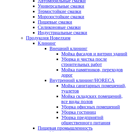
Автомобильные смазки
Универсальные смазки
Термостойкие смазки
Морозостойкие смазки
Пищевые смазки
Силиконовые смазки
Индустриальные смазки
Продукция Новелхим
Клининг
Внешний клининг
Мойка фасадов и витрин зданий
Уборка и чистка после
строительных работ
Мойка памятников, переходов
дорог
Внутренний клининг/HORECA
Мойка санитарных помещений,
туалетов
Мойка складских помещений,
все виды полов
Уборка офисных помещений
Уборка гостиниц
Уборка предприятий
общественного питания
Пищевая промышленность