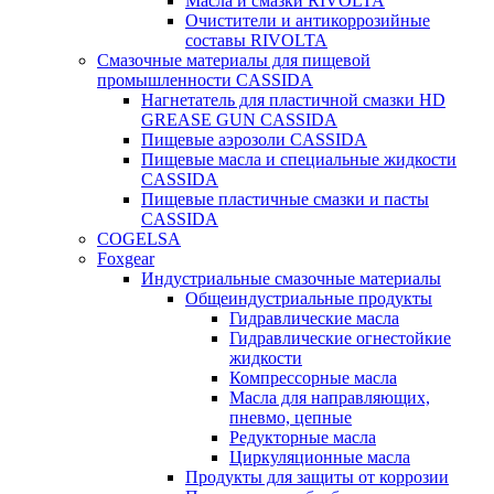
Масла и смазки RIVOLTA
Очистители и антикоррозийные
составы RIVOLTA
Смазочные материалы для пищевой
промышленности CASSIDA
Нагнетатель для пластичной смазки HD
GREASE GUN CASSIDA
Пищевые аэрозоли CASSIDA
Пищевые масла и специальные жидкости
CASSIDA
Пищевые пластичные смазки и пасты
CASSIDA
COGELSA
Foxgear
Индустриальные смазочные материалы
Общеиндустриальные продукты
Гидравлические масла
Гидравлические огнестойкие
жидкости
Компрессорные масла
Масла для направляющих,
пневмо, цепные
Редукторные масла
Циркуляционные масла
Продукты для защиты от коррозии