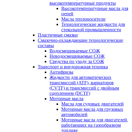
высокотемпературные продукты
Высокотемпературные масла для
цепей
Масла теплоносители
Технологические жидкости для
стекольной промышленности
Пластичные смазки
Смазочно-охлаждающие технологические
составы
Водосмешиваемые СОЖ
Неводосмешиваемые СОЖ
Средства по уходу за СОЖ
Транспорт и внедорожная техника
Антифризы
Жидкости для автоматических
трансмиссий (ATF), вариаторов
(CVTF) и трансмиссий с двойным
сцеплением (DCTF)
Моторные масла
Масла для судовых двигателей
Моторные масла для грузовых
автомобилей
Моторные масла для двигателей,
работающих на газообразном
топливе