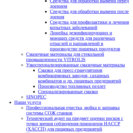
Средства для обработки вымени перед
доением
Средства для обработки вымени после
доения
Средства для профилактики и лечения
копытных заболеваний
Линейка дезинфицирующих и
моющих средств для различных
отраслей и направлений в
производстве пищевых продуктов
Смазочные материалы для стекольной
промышленности VITROLIS
Узкоспециализированные смазочные материалы
Смазки для пресс-грануляторов
комбикормовых заводов, сахарных
комбинатов и др. пищевых предприятий
Производство топливных пеллет
Специализированные смазки
SINOPEC
Наши услуги
Профессиональная очистка, мойка и заправка
системы СОЖ станков
Технический аудит на предмет оценки рисков с
точки зрения соблюдения принципов HACCP
(ХАССП) для пищевых предприятий