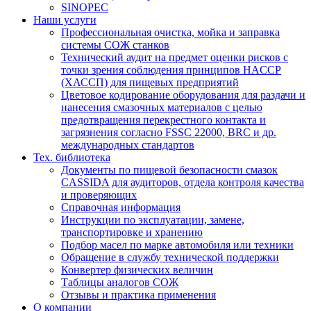
SINOPEC
Наши услуги
Профессиональная очистка, мойка и заправка
системы СОЖ станков
Технический аудит на предмет оценки рисков с
точки зрения соблюдения принципов HACCP
(ХАССП) для пищевых предприятий
Цветовое кодирование оборудования для раздачи и
нанесения смазочных материалов с целью
предотвращения перекрестного контакта и
загрязнения согласно FSSC 22000, BRC и др.
международных стандартов
Тех. библиотека
Документы по пищевой безопасности смазок
CASSIDA для аудиторов, отдела контроля качества
и проверяющих
Справочная информация
Инструкции по эксплуатации, замене,
транспортировке и хранению
Подбор масел по марке автомобиля или техники
Обращение в службу технической поддержки
Конвертер физических величин
Таблицы аналогов СОЖ
Отзывы и практика применения
О компании