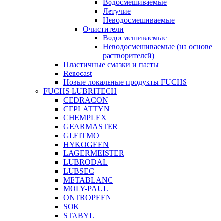
Водосмешиваемые
Летучие
Неводосмешиваемые
Очистители
Водосмешиваемые
Неводосмешиваемые (на основе
растворителей)
Пластичные смазки и пасты
Renocast
Новые локальные продукты FUCHS
FUCHS LUBRITECH
CEDRACON
CEPLATTYN
CHEMPLEX
GEARMASTER
GLEITMO
HYKOGEEN
LAGERMEISTER
LUBRODAL
LUBSEC
METABLANC
MOLY-PAUL
ONTROPEEN
SOK
STABYL