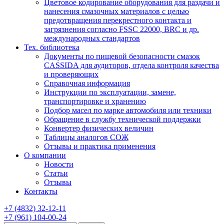
Цветовое кодирование оборудования для раздачи и
нанесения смазочных материалов с целью
предотвращения перекрестного контакта и
загрязнения согласно FSSC 22000, BRC и др.
международных стандартов
Тех. библиотека
Документы по пищевой безопасности смазок
CASSIDA для аудиторов, отдела контроля качества
и проверяющих
Справочная информация
Инструкции по эксплуатации, замене,
транспортировке и хранению
Подбор масел по марке автомобиля или техники
Обращение в службу технической поддержки
Конвертер физических величин
Таблицы аналогов СОЖ
Отзывы и практика применения
О компании
Новости
Статьи
Отзывы
Контакты
+7
(4832)
32-12-11
+7
(961)
104-00-24