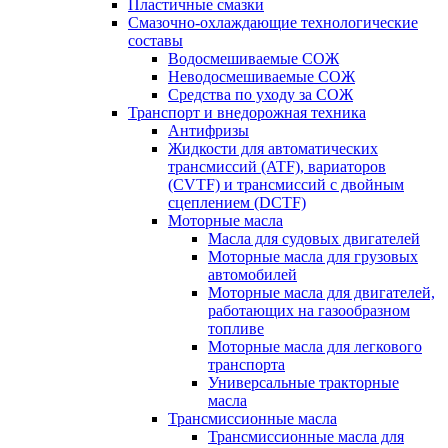
Пластичные смазки
Смазочно-охлаждающие технологические
составы
Водосмешиваемые СОЖ
Неводосмешиваемые СОЖ
Средства по уходу за СОЖ
Транспорт и внедорожная техника
Антифризы
Жидкости для автоматических
трансмиссий (ATF), вариаторов
(CVTF) и трансмиссий с двойным
сцеплением (DCTF)
Моторные масла
Масла для судовых двигателей
Моторные масла для грузовых
автомобилей
Моторные масла для двигателей,
работающих на газообразном
топливе
Моторные масла для легкового
транспорта
Универсальные тракторные
масла
Трансмиссионные масла
Трансмиссионные масла для