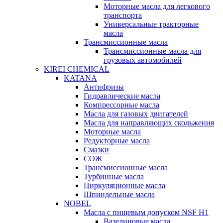
Моторные масла для легкового
транспорта
Универсальные тракторные
масла
Трансмиссионные масла
Трансмиссионные масла для
грузовых автомобилей
KIREI CHEMICAL
KATANA
Антифризы
Гидравлические масла
Компрессорные масла
Масла для газовых двигателей
Масла для направляющих скольжения
Моторные масла
Редукторные масла
Смазки
СОЖ
Трансмиссионные масла
Турбинные масла
Циркуляционные масла
Шпиндельные масла
NOBEL
Масла с пищевым допуском NSF H1
Вазелиновые масла