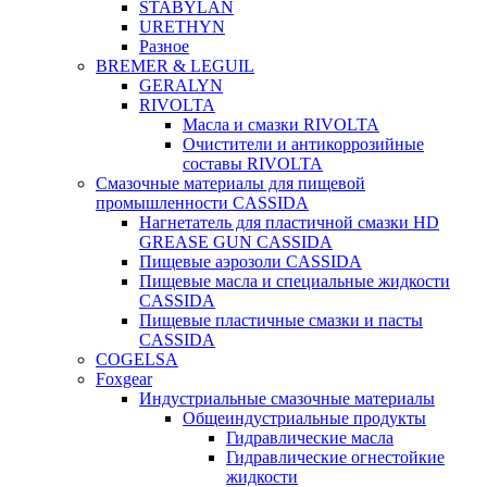
STABYLAN
URETHYN
Разное
BREMER & LEGUIL
GERALYN
RIVOLTA
Масла и смазки RIVOLTA
Очистители и антикоррозийные
составы RIVOLTA
Смазочные материалы для пищевой
промышленности CASSIDA
Нагнетатель для пластичной смазки HD
GREASE GUN CASSIDA
Пищевые аэрозоли CASSIDA
Пищевые масла и специальные жидкости
CASSIDA
Пищевые пластичные смазки и пасты
CASSIDA
COGELSA
Foxgear
Индустриальные смазочные материалы
Общеиндустриальные продукты
Гидравлические масла
Гидравлические огнестойкие
жидкости