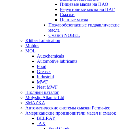
Пищевые масла на ПАО
Редукторные масла на ПАГ
Смазки
Цепные масла
Пожаробезопасные гидравлические
масла
Смазки NOBEL
Klüber Lubrication
Mobius
MOL
Autochemicals
Automotive lubricants
Food
Greases
Industrial
MWF
Neat MWF
Полный каталог
Molyslip Atlantic Ltd
SMAZKA
Автоматические системы смазки Perma-tec
Американские производители масел и смазок
BELRAY
JAX
Food Grade