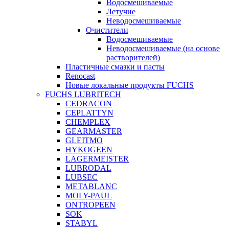
Водосмешиваемые
Летучие
Неводосмешиваемые
Очистители
Водосмешиваемые
Неводосмешиваемые (на основе
растворителей)
Пластичные смазки и пасты
Renocast
Новые локальные продукты FUCHS
FUCHS LUBRITECH
CEDRACON
CEPLATTYN
CHEMPLEX
GEARMASTER
GLEITMO
HYKOGEEN
LAGERMEISTER
LUBRODAL
LUBSEC
METABLANC
MOLY-PAUL
ONTROPEEN
SOK
STABYL