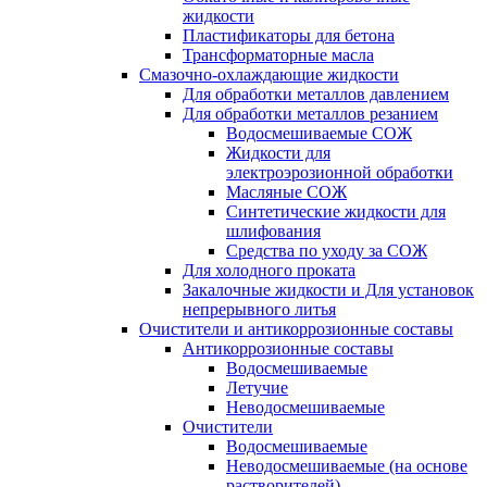
жидкости
Пластификаторы для бетона
Трансформаторные масла
Смазочно-охлаждающие жидкости
Для обработки металлов давлением
Для обработки металлов резанием
Водосмешиваемые СОЖ
Жидкости для
электроэрозионной обработки
Масляные СОЖ
Синтетические жидкости для
шлифования
Средства по уходу за СОЖ
Для холодного проката
Закалочные жидкости и Для установок
непрерывного литья
Очистители и антикоррозионные составы
Антикоррозионные составы
Водосмешиваемые
Летучие
Неводосмешиваемые
Очистители
Водосмешиваемые
Неводосмешиваемые (на основе
растворителей)