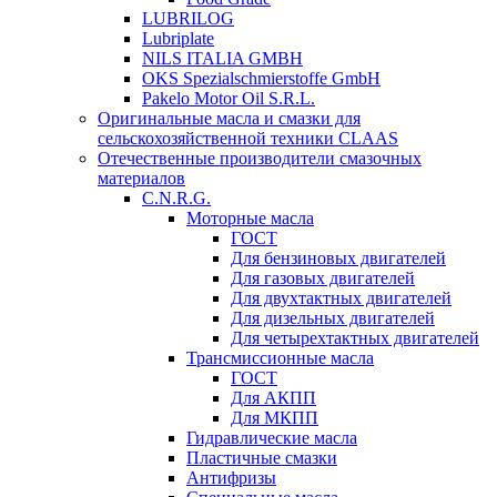
LUBRILOG
Lubriplate
NILS ITALIA GMBH
OKS Spezialschmierstoffe GmbH
Pakelo Motor Oil S.R.L.
Оригинальные масла и смазки для
сельскохозяйственной техники CLAAS
Отечественные производители смазочных
материалов
C.N.R.G.
Моторные масла
ГОСТ
Для бензиновых двигателей
Для газовых двигателей
Для двухтактных двигателей
Для дизельных двигателей
Для четырехтактных двигателей
Трансмиссионные масла
ГОСТ
Для АКПП
Для МКПП
Гидравлические масла
Пластичные смазки
Антифризы