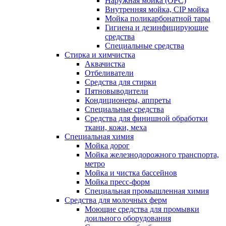
Наружная мойка (ОРС)
Внутренняя мойка, CIP мойка
Мойка поликарбонатной тары
Гигиена и дезинфицирующие
средства
Специальные средства
Стирка и химчистка
Аквачистка
Отбеливатели
Средства для стирки
Пятновыводители
Кондиционеры, аппреты
Специальные средства
Средства для финишной обработки
ткани, кожи, меха
Специальная химия
Мойка дорог
Мойка железнодорожного транспорта,
метро
Мойка и чистка бассейнов
Мойка пресс-форм
Специальная промышленная химия
Средства для молочных ферм
Моющие средства для промывки
доильного оборудования