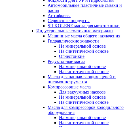
Жидкости для ГУР и гидросистем
Автомобильные пластичные смазки и
пасты
Антифризы
Сервисные продукты
SILKOLENE масла для мототехники
Индустриальные смазочные материалы
Машинные масла общего назначения
Гидравлические жидкости
На минеральной основе
На синтетической основе
Огнестойкие
Редукторные масла
На минеральной основе
На синтетической основе
Масла для направляющих, цепей и
пневмоинструмента
Компрессорные масла
Для вакуумных насосов
На минеральной основе
На синтетической основе
Масла для компрессоров холодильного
оборудования
На минеральной основе
На синтетической основе