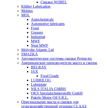
Смазки NOBEL
Klüber Lubrication
Mobius
MOL
Autochemicals
Automotive lubricants
Food
Greases
Industrial
MWF
Neat MWF
Molyslip Atlantic Ltd
SMAZKA
Автоматические системы смазки Perma-tec
Американские производители масел и смазок
BELRAY
JAX
Food Grade
LUBRILOG
Lubriplate
NILS ITALIA GMBH
OKS Spezialschmierstoffe GmbH
Pakelo Motor Oil S.R.L.
Оригинальные масла и смазки для
сельскохозяйственной техники CLAAS