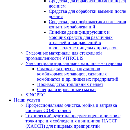
Средства для обработки вымени перед
доением
Средства для обработки вымени после
доения
Средства для профилактики и лечения
копытных заболеваний
Линейка дезинфицирующих и
моющих средств для различных
отраслей и направлений в
производстве пищевых продуктов
Смазочные материалы для стекольной
промышленности VITROLIS
Узкоспециализированные смазочные материалы
Смазки для пресс-грануляторов
комбикормовых заводов, сахарных
комбинатов и др. пищевых предприятий
Производство топливных пеллет
Специализированные смазки
SINOPEC
Наши услуги
Профессиональная очистка, мойка и заправка
системы СОЖ станков
Технический аудит на предмет оценки рисков с
точки зрения соблюдения принципов HACCP
(ХАССП) для пищевых предприятий