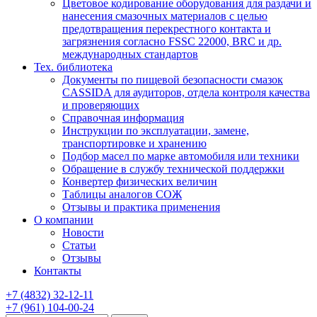
Цветовое кодирование оборудования для раздачи и
нанесения смазочных материалов с целью
предотвращения перекрестного контакта и
загрязнения согласно FSSC 22000, BRC и др.
международных стандартов
Тех. библиотека
Документы по пищевой безопасности смазок
CASSIDA для аудиторов, отдела контроля качества
и проверяющих
Справочная информация
Инструкции по эксплуатации, замене,
транспортировке и хранению
Подбор масел по марке автомобиля или техники
Обращение в службу технической поддержки
Конвертер физических величин
Таблицы аналогов СОЖ
Отзывы и практика применения
О компании
Новости
Статьи
Отзывы
Контакты
+7
(4832)
32-12-11
+7
(961)
104-00-24