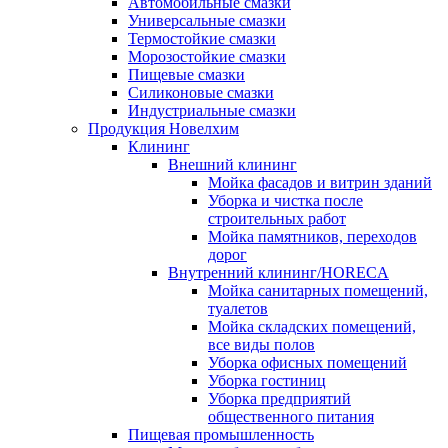
Автомобильные смазки
Универсальные смазки
Термостойкие смазки
Морозостойкие смазки
Пищевые смазки
Силиконовые смазки
Индустриальные смазки
Продукция Новелхим
Клининг
Внешний клининг
Мойка фасадов и витрин зданий
Уборка и чистка после
строительных работ
Мойка памятников, переходов
дорог
Внутренний клининг/HORECA
Мойка санитарных помещений,
туалетов
Мойка складских помещений,
все виды полов
Уборка офисных помещений
Уборка гостиниц
Уборка предприятий
общественного питания
Пищевая промышленность