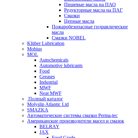
Пищевые масла на ПАО
Редукторные масла на ПАГ
Смазки
Цепные масла
Пожаробезопасные гидравлические
масла
Смазки NOBEL
Klüber Lubrication
Mobius
MOL
Autochemicals
Automotive lubricants
Food
Greases
Industrial
MWF
Neat MWF
Полный каталог
Molyslip Atlantic Ltd
SMAZKA
Автоматические системы смазки Perma-tec
Американские производители масел и смазок
BELRAY
JAX
Food Grade