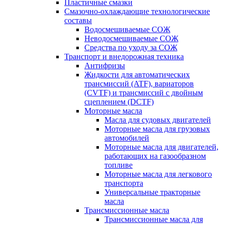
Пластичные смазки
Смазочно-охлаждающие технологические
составы
Водосмешиваемые СОЖ
Неводосмешиваемые СОЖ
Средства по уходу за СОЖ
Транспорт и внедорожная техника
Антифризы
Жидкости для автоматических
трансмиссий (ATF), вариаторов
(CVTF) и трансмиссий с двойным
сцеплением (DCTF)
Моторные масла
Масла для судовых двигателей
Моторные масла для грузовых
автомобилей
Моторные масла для двигателей,
работающих на газообразном
топливе
Моторные масла для легкового
транспорта
Универсальные тракторные
масла
Трансмиссионные масла
Трансмиссионные масла для