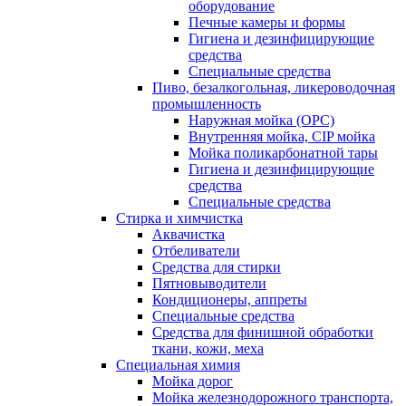
оборудование
Печные камеры и формы
Гигиена и дезинфицирующие
средства
Специальные средства
Пиво, безалкогольная, ликероводочная
промышленность
Наружная мойка (ОРС)
Внутренняя мойка, CIP мойка
Мойка поликарбонатной тары
Гигиена и дезинфицирующие
средства
Специальные средства
Стирка и химчистка
Аквачистка
Отбеливатели
Средства для стирки
Пятновыводители
Кондиционеры, аппреты
Специальные средства
Средства для финишной обработки
ткани, кожи, меха
Специальная химия
Мойка дорог
Мойка железнодорожного транспорта,