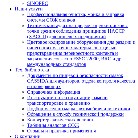
SINOPEC
Наши услуги
Профессиональная очистка, мойка и заправка
системы СОЖ станков
Технический аудит на предмет оценки рисков с
точки зрения соблюдения принципов HACCP
(ХАССП) для пищевых предприятий
Цветовое кодирование оборудования для раздачи и
нанесения смазочных материалов с целью
предотвращения перекрестного контакта и
загрязнения согласно FSSC 22000, BRC и др.
международных стандартов
Тех. библиотека
Документы по пищевой безопасности смазок
CASSIDA для аудиторов, отдела контроля качества
и проверяющих
Справочная информация
Инструкции по эксплуатации, замене,
транспортировке и хранению
Подбор масел по марке автомобиля или техники
Обращение в службу технической поддержки
Конвертер физических величин
Таблицы аналогов СОЖ
Отзывы и практика применения
О компании