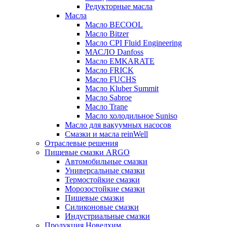
Редукторные масла
Масла
Масло BECOOL
Масло Bitzer
Масло CPI Fluid Engineering
МАСЛО Danfoss
Масло EMKARATE
Масло FRICK
Масло FUCHS
Масло Kluber Summit
Масло Sabroe
Масло Trane
Масло холодильное Suniso
Масло для вакуумных насосов
Смазки и масла reinWell
Отраслевые решения
Пищевые смазки ARGO
Автомобильные смазки
Универсальные смазки
Термостойкие смазки
Морозостойкие смазки
Пищевые смазки
Силиконовые смазки
Индустриальные смазки
Продукция Новелхим