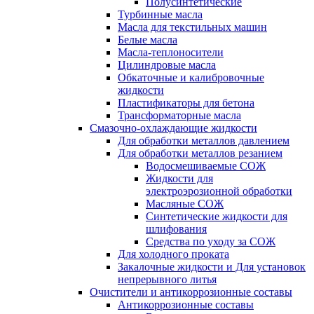
Полусинтетические
Турбинные масла
Масла для текстильных машин
Белые масла
Масла-теплоносители
Цилиндровые масла
Обкаточные и калибровочные
жидкости
Пластификаторы для бетона
Трансформаторные масла
Смазочно-охлаждающие жидкости
Для обработки металлов давлением
Для обработки металлов резанием
Водосмешиваемые СОЖ
Жидкости для
электроэрозионной обработки
Масляные СОЖ
Синтетические жидкости для
шлифования
Средства по уходу за СОЖ
Для холодного проката
Закалочные жидкости и Для установок
непрерывного литья
Очистители и антикоррозионные составы
Антикоррозионные составы