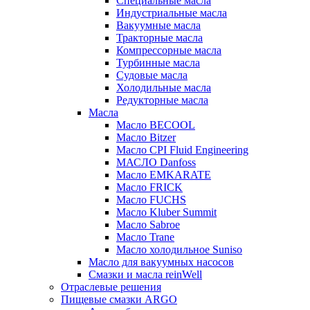
Специальные масла
Индустриальные масла
Вакуумные масла
Тракторные масла
Компрессорные масла
Турбинные масла
Судовые масла
Холодильные масла
Редукторные масла
Масла
Масло BECOOL
Масло Bitzer
Масло CPI Fluid Engineering
МАСЛО Danfoss
Масло EMKARATE
Масло FRICK
Масло FUCHS
Масло Kluber Summit
Масло Sabroe
Масло Trane
Масло холодильное Suniso
Масло для вакуумных насосов
Смазки и масла reinWell
Отраслевые решения
Пищевые смазки ARGO