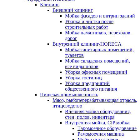
Клининг
Внешний клининг
Мойка фасадов и витрин зданий
Уборка и чистка после
строительных работ
Мойка памятников, переходов
дорог
Внутренний клининг/HORECA
Мойка санитарных помещений,
туалетов
Мойка складских помещений,
все виды полов
Уборка офисных помещений
Уборка гостиниц
Уборка предприятий
общественного питания
Пищевая промышленность
Мясо, рыбоперерабатывающая отрасль,
птицеводство
Внешняя мойка оборудования,
стен, полов, инвентаря
Внутренняя мойка, CIP мойка
Таромоечное оборудование
Рамомоечная машина
Мойка инъекторов