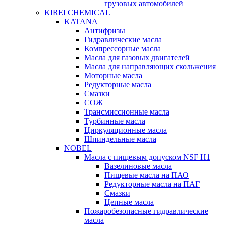
грузовых автомобилей
KIREI CHEMICAL
KATANA
Антифризы
Гидравлические масла
Компрессорные масла
Масла для газовых двигателей
Масла для направляющих скольжения
Моторные масла
Редукторные масла
Смазки
СОЖ
Трансмиссионные масла
Турбинные масла
Циркуляционные масла
Шпиндельные масла
NOBEL
Масла с пищевым допуском NSF H1
Вазелиновые масла
Пищевые масла на ПАО
Редукторные масла на ПАГ
Смазки
Цепные масла
Пожаробезопасные гидравлические
масла