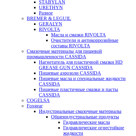
STABYLAN
URETHYN
Разное
BREMER & LEGUIL
GERALYN
RIVOLTA
Масла и смазки RIVOLTA
Очистители и антикоррозийные
составы RIVOLTA
Смазочные материалы для пищевой
промышленности CASSIDA
Нагнетатель для пластичной смазки HD
GREASE GUN CASSIDA
Пищевые аэрозоли CASSIDA
Пищевые масла и специальные жидкости
CASSIDA
Пищевые пластичные смазки и пасты
CASSIDA
COGELSA
Foxgear
Индустриальные смазочные материалы
Общеиндустриальные продукты
Гидравлические масла
Гидравлические огнестойкие
жидкости