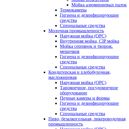
Мойка алюминиевых палок
Термокамеры
Гигиена и дезинфицирующие
средства
Специальные средства
Молочная промышленность
Наружная мойка (ОРС)
Внутренняя мойка, CIP мойка
Мойка серпянок и творож.
мешочков
Гигиена и дезинфицирующие
средства
Специальные средства
Кондитерская и хлебобулочная,
масложировая
Наружная мойка (ОРС)
Таромоечное, посудомоечное
оборудование
Печные камеры и формы
Гигиена и дезинфицирующие
средства
Специальные средства
Пиво, безалкогольная, ликероводочная
промышленность