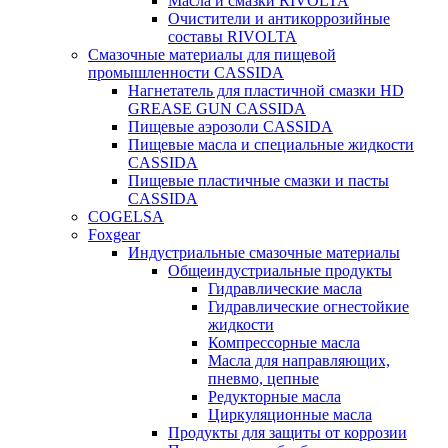
Масла и смазки RIVOLTA
Очистители и антикоррозийные
составы RIVOLTA
Смазочные материалы для пищевой
промышленности CASSIDA
Нагнетатель для пластичной смазки HD
GREASE GUN CASSIDA
Пищевые аэрозоли CASSIDA
Пищевые масла и специальные жидкости
CASSIDA
Пищевые пластичные смазки и пасты
CASSIDA
COGELSA
Foxgear
Индустриальные смазочные материалы
Общеиндустриальные продукты
Гидравлические масла
Гидравлические огнестойкие
жидкости
Компрессорные масла
Масла для направляющих,
пневмо, цепные
Редукторные масла
Циркуляционные масла
Продукты для защиты от коррозии