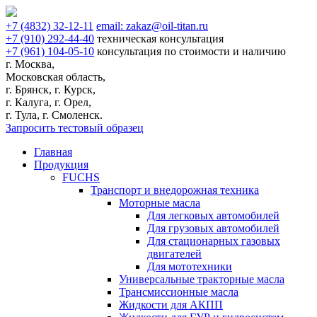
+7
(4832)
32-12-11
email:
zakaz@oil-titan.ru
+7
(910)
292-44-40
техническая консультация
+7
(961)
104-05-10
консультация по стоимости и наличию
г. Москва,
Московская область,
г. Брянск, г. Курск,
г. Калуга, г. Орел,
г. Тула, г. Смоленск.
Запросить тестовый образец
Главная
Продукция
FUCHS
Транспорт и внедорожная техника
Моторные масла
Для легковых автомобилей
Для грузовых автомобилей
Для стационарных газовых
двигателей
Для мототехники
Универсальные тракторные масла
Трансмиссионные масла
Жидкости для АКПП