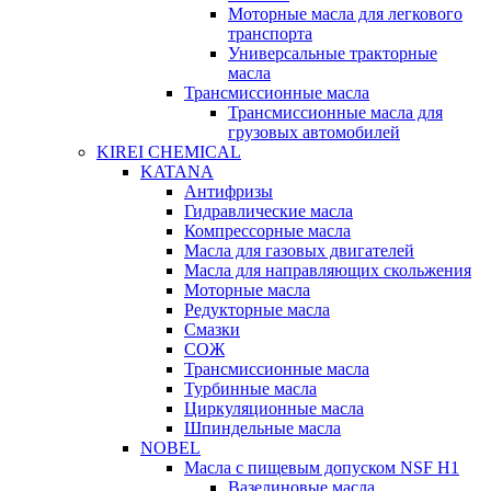
Моторные масла для легкового
транспорта
Универсальные тракторные
масла
Трансмиссионные масла
Трансмиссионные масла для
грузовых автомобилей
KIREI CHEMICAL
KATANA
Антифризы
Гидравлические масла
Компрессорные масла
Масла для газовых двигателей
Масла для направляющих скольжения
Моторные масла
Редукторные масла
Смазки
СОЖ
Трансмиссионные масла
Турбинные масла
Циркуляционные масла
Шпиндельные масла
NOBEL
Масла с пищевым допуском NSF H1
Вазелиновые масла