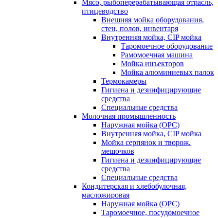
Мясо, рыбоперерабатывающая отрасль,
птицеводство
Внешняя мойка оборудования,
стен, полов, инвентаря
Внутренняя мойка, CIP мойка
Таромоечное оборудование
Рамомоечная машина
Мойка инъекторов
Мойка алюминиевых палок
Термокамеры
Гигиена и дезинфицирующие
средства
Специальные средства
Молочная промышленность
Наружная мойка (ОРС)
Внутренняя мойка, CIP мойка
Мойка серпянок и творож.
мешочков
Гигиена и дезинфицирующие
средства
Специальные средства
Кондитерская и хлебобулочная,
масложировая
Наружная мойка (ОРС)
Таромоечное, посудомоечное