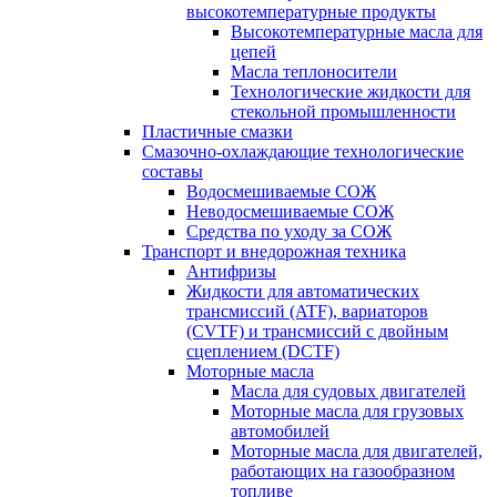
высокотемпературные продукты
Высокотемпературные масла для
цепей
Масла теплоносители
Технологические жидкости для
стекольной промышленности
Пластичные смазки
Смазочно-охлаждающие технологические
составы
Водосмешиваемые СОЖ
Неводосмешиваемые СОЖ
Средства по уходу за СОЖ
Транспорт и внедорожная техника
Антифризы
Жидкости для автоматических
трансмиссий (ATF), вариаторов
(CVTF) и трансмиссий с двойным
сцеплением (DCTF)
Моторные масла
Масла для судовых двигателей
Моторные масла для грузовых
автомобилей
Моторные масла для двигателей,
работающих на газообразном
топливе