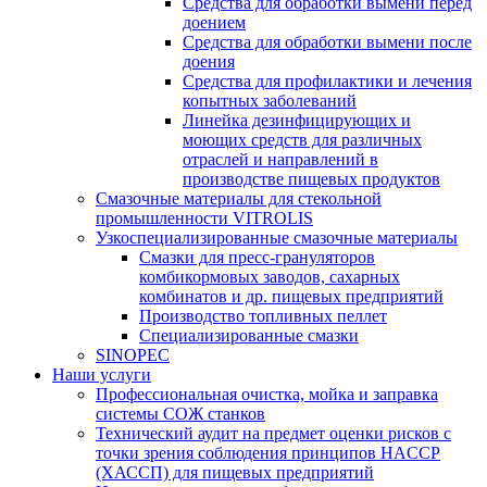
Средства для обработки вымени перед
доением
Средства для обработки вымени после
доения
Средства для профилактики и лечения
копытных заболеваний
Линейка дезинфицирующих и
моющих средств для различных
отраслей и направлений в
производстве пищевых продуктов
Смазочные материалы для стекольной
промышленности VITROLIS
Узкоспециализированные смазочные материалы
Смазки для пресс-грануляторов
комбикормовых заводов, сахарных
комбинатов и др. пищевых предприятий
Производство топливных пеллет
Специализированные смазки
SINOPEC
Наши услуги
Профессиональная очистка, мойка и заправка
системы СОЖ станков
Технический аудит на предмет оценки рисков с
точки зрения соблюдения принципов HACCP
(ХАССП) для пищевых предприятий