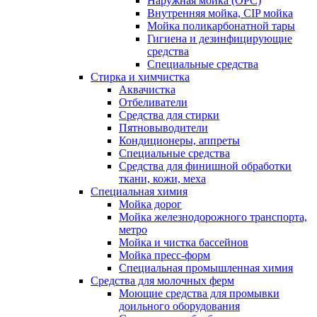
Наружная мойка (ОРС)
Внутренняя мойка, CIP мойка
Мойка поликарбонатной тары
Гигиена и дезинфицирующие
средства
Специальные средства
Стирка и химчистка
Аквачистка
Отбеливатели
Средства для стирки
Пятновыводители
Кондиционеры, аппреты
Специальные средства
Средства для финишной обработки
ткани, кожи, меха
Специальная химия
Мойка дорог
Мойка железнодорожного транспорта,
метро
Мойка и чистка бассейнов
Мойка пресс-форм
Специальная промышленная химия
Средства для молочных ферм
Моющие средства для промывки
доильного оборудования