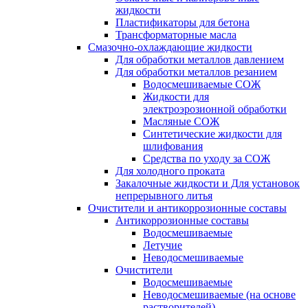
жидкости
Пластификаторы для бетона
Трансформаторные масла
Смазочно-охлаждающие жидкости
Для обработки металлов давлением
Для обработки металлов резанием
Водосмешиваемые СОЖ
Жидкости для
электроэрозионной обработки
Масляные СОЖ
Синтетические жидкости для
шлифования
Средства по уходу за СОЖ
Для холодного проката
Закалочные жидкости и Для установок
непрерывного литья
Очистители и антикоррозионные составы
Антикоррозионные составы
Водосмешиваемые
Летучие
Неводосмешиваемые
Очистители
Водосмешиваемые
Неводосмешиваемые (на основе
растворителей)