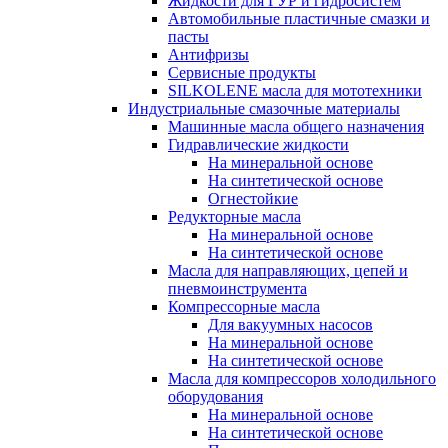
Жидкости для ГУР и гидросистем
Автомобильные пластичные смазки и
пасты
Антифризы
Сервисные продукты
SILKOLENE масла для мототехники
Индустриальные смазочные материалы
Машинные масла общего назначения
Гидравлические жидкости
На минеральной основе
На синтетической основе
Огнестойкие
Редукторные масла
На минеральной основе
На синтетической основе
Масла для направляющих, цепей и
пневмоинструмента
Компрессорные масла
Для вакуумных насосов
На минеральной основе
На синтетической основе
Масла для компрессоров холодильного
оборудования
На минеральной основе
На синтетической основе