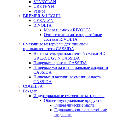
STABYLAN
URETHYN
Разное
BREMER & LEGUIL
GERALYN
RIVOLTA
Масла и смазки RIVOLTA
Очистители и антикоррозийные
составы RIVOLTA
Смазочные материалы для пищевой
промышленности CASSIDA
Нагнетатель для пластичной смазки HD
GREASE GUN CASSIDA
Пищевые аэрозоли CASSIDA
Пищевые масла и специальные жидкости
CASSIDA
Пищевые пластичные смазки и пасты
CASSIDA
COGELSA
Foxgear
Индустриальные смазочные материалы
Общеиндустриальные продукты
Гидравлические масла
Гидравлические огнестойкие
жидкости