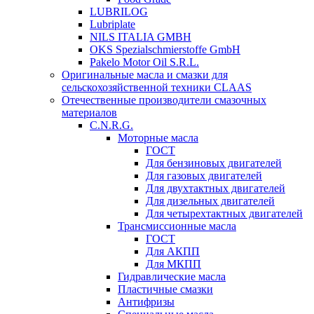
LUBRILOG
Lubriplate
NILS ITALIA GMBH
OKS Spezialschmierstoffe GmbH
Pakelo Motor Oil S.R.L.
Оригинальные масла и смазки для
сельскохозяйственной техники CLAAS
Отечественные производители смазочных
материалов
C.N.R.G.
Моторные масла
ГОСТ
Для бензиновых двигателей
Для газовых двигателей
Для двухтактных двигателей
Для дизельных двигателей
Для четырехтактных двигателей
Трансмиссионные масла
ГОСТ
Для АКПП
Для МКПП
Гидравлические масла
Пластичные смазки
Антифризы