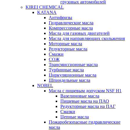
грузовых автомобилей
KIREI CHEMICAL
KATANA
Антифризы
Гидравлические масла
Компрессорные масла
Масла для газовых двигателей
Масла для направляющих скольжения
Моторные масла
Редукторные масла
Смазки
СОЖ
Трансмиссионные масла
Турбинные масла
Циркуляционные масла
Шпиндельные масла
NOBEL
Масла с пищевым допуском NSF H1
Вазелиновые масла
Пищевые масла на ПАО
Редукторные масла на ПАГ
Смазки
Цепные масла
Пожаробезопасные гидравлические
масла