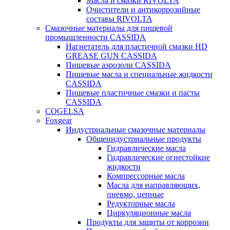
Масла и смазки RIVOLTA
Очистители и антикоррозийные
составы RIVOLTA
Смазочные материалы для пищевой
промышленности CASSIDA
Нагнетатель для пластичной смазки HD
GREASE GUN CASSIDA
Пищевые аэрозоли CASSIDA
Пищевые масла и специальные жидкости
CASSIDA
Пищевые пластичные смазки и пасты
CASSIDA
COGELSA
Foxgear
Индустриальные смазочные материалы
Общеиндустриальные продукты
Гидравлические масла
Гидравлические огнестойкие
жидкости
Компрессорные масла
Масла для направляющих,
пневмо, цепные
Редукторные масла
Циркуляционные масла
Продукты для защиты от коррозии