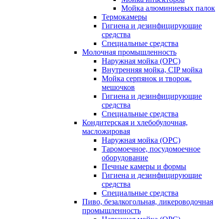
Мойка алюминиевых палок
Термокамеры
Гигиена и дезинфицирующие
средства
Специальные средства
Молочная промышленность
Наружная мойка (ОРС)
Внутренняя мойка, CIP мойка
Мойка серпянок и творож.
мешочков
Гигиена и дезинфицирующие
средства
Специальные средства
Кондитерская и хлебобулочная,
масложировая
Наружная мойка (ОРС)
Таромоечное, посудомоечное
оборудование
Печные камеры и формы
Гигиена и дезинфицирующие
средства
Специальные средства
Пиво, безалкогольная, ликероводочная
промышленность