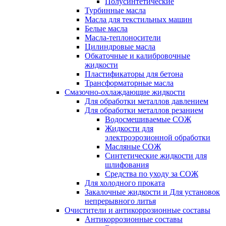
Полусинтетические
Турбинные масла
Масла для текстильных машин
Белые масла
Масла-теплоносители
Цилиндровые масла
Обкаточные и калибровочные
жидкости
Пластификаторы для бетона
Трансформаторные масла
Смазочно-охлаждающие жидкости
Для обработки металлов давлением
Для обработки металлов резанием
Водосмешиваемые СОЖ
Жидкости для
электроэрозионной обработки
Масляные СОЖ
Синтетические жидкости для
шлифования
Средства по уходу за СОЖ
Для холодного проката
Закалочные жидкости и Для установок
непрерывного литья
Очистители и антикоррозионные составы
Антикоррозионные составы