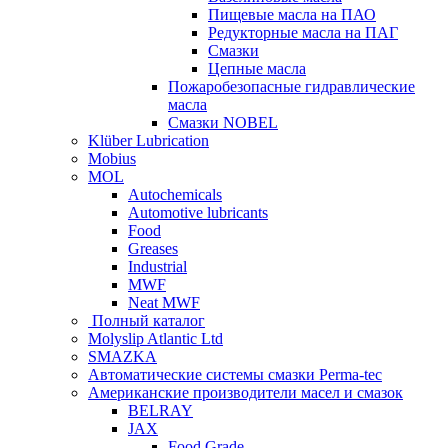
Пищевые масла на ПАО
Редукторные масла на ПАГ
Смазки
Цепные масла
Пожаробезопасные гидравлические
масла
Смазки NOBEL
Klüber Lubrication
Mobius
MOL
Autochemicals
Automotive lubricants
Food
Greases
Industrial
MWF
Neat MWF
Полный каталог
Molyslip Atlantic Ltd
SMAZKA
Автоматические системы смазки Perma-tec
Американские производители масел и смазок
BELRAY
JAX
Food Grade