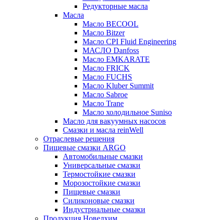
Редукторные масла
Масла
Масло BECOOL
Масло Bitzer
Масло CPI Fluid Engineering
МАСЛО Danfoss
Масло EMKARATE
Масло FRICK
Масло FUCHS
Масло Kluber Summit
Масло Sabroe
Масло Trane
Масло холодильное Suniso
Масло для вакуумных насосов
Смазки и масла reinWell
Отраслевые решения
Пищевые смазки ARGO
Автомобильные смазки
Универсальные смазки
Термостойкие смазки
Морозостойкие смазки
Пищевые смазки
Силиконовые смазки
Индустриальные смазки
Продукция Новелхим