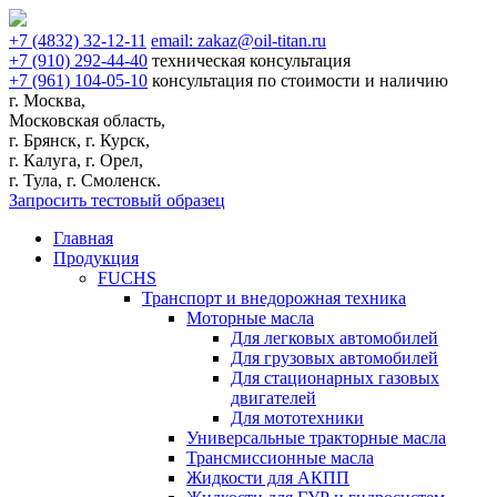
+7
(4832)
32-12-11
email:
zakaz@oil-titan.ru
+7
(910)
292-44-40
техническая консультация
+7
(961)
104-05-10
консультация по стоимости и наличию
г. Москва,
Московская область,
г. Брянск, г. Курск,
г. Калуга, г. Орел,
г. Тула, г. Смоленск.
Запросить тестовый образец
Главная
Продукция
FUCHS
Транспорт и внедорожная техника
Моторные масла
Для легковых автомобилей
Для грузовых автомобилей
Для стационарных газовых
двигателей
Для мототехники
Универсальные тракторные масла
Трансмиссионные масла
Жидкости для АКПП