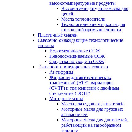
высокотемпературные продукты
Высокотемпературные масла для
цепей
Масла теплоносители
Технологические жидкости для
стекольной промышленности
Пластичные смазки
Смазочно-охлаждающие технологические
составы
Водосмешиваемые СОЖ
Неводосмешиваемые СОЖ
Средства по уходу за СОЖ
Транспорт и внедорожная техника
Антифризы
Жидкости для автоматических
трансмиссий (ATF), вариаторов
(CVTF) и трансмиссий с двойным
сцеплением (DCTF)
Моторные масла
Масла для судовых двигателей
Моторные масла для грузовых
автомобилей
Моторные масла для двигателей,
работающих на газообразном
топливе