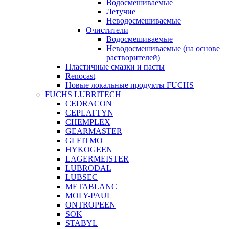
Водосмешиваемые
Летучие
Неводосмешиваемые
Очистители
Водосмешиваемые
Неводосмешиваемые (на основе
растворителей)
Пластичные смазки и пасты
Renocast
Новые локальные продукты FUCHS
FUCHS LUBRITECH
CEDRACON
CEPLATTYN
CHEMPLEX
GEARMASTER
GLEITMO
HYKOGEEN
LAGERMEISTER
LUBRODAL
LUBSEC
METABLANC
MOLY-PAUL
ONTROPEEN
SOK
STABYL