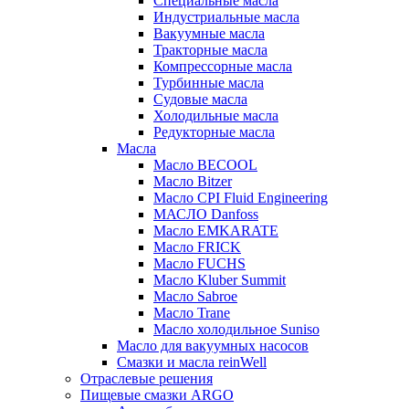
Специальные масла
Индустриальные масла
Вакуумные масла
Тракторные масла
Компрессорные масла
Турбинные масла
Судовые масла
Холодильные масла
Редукторные масла
Масла
Масло BECOOL
Масло Bitzer
Масло CPI Fluid Engineering
МАСЛО Danfoss
Масло EMKARATE
Масло FRICK
Масло FUCHS
Масло Kluber Summit
Масло Sabroe
Масло Trane
Масло холодильное Suniso
Масло для вакуумных насосов
Смазки и масла reinWell
Отраслевые решения
Пищевые смазки ARGO