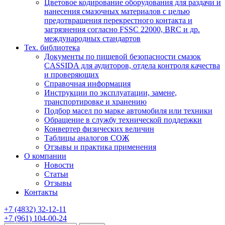
Цветовое кодирование оборудования для раздачи и
нанесения смазочных материалов с целью
предотвращения перекрестного контакта и
загрязнения согласно FSSC 22000, BRC и др.
международных стандартов
Тех. библиотека
Документы по пищевой безопасности смазок
CASSIDA для аудиторов, отдела контроля качества
и проверяющих
Справочная информация
Инструкции по эксплуатации, замене,
транспортировке и хранению
Подбор масел по марке автомобиля или техники
Обращение в службу технической поддержки
Конвертер физических величин
Таблицы аналогов СОЖ
Отзывы и практика применения
О компании
Новости
Статьи
Отзывы
Контакты
+7
(4832)
32-12-11
+7
(961)
104-00-24