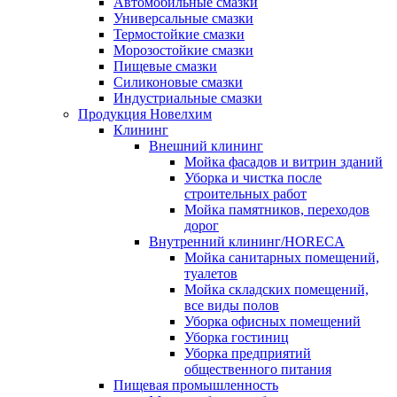
Автомобильные смазки
Универсальные смазки
Термостойкие смазки
Морозостойкие смазки
Пищевые смазки
Силиконовые смазки
Индустриальные смазки
Продукция Новелхим
Клининг
Внешний клининг
Мойка фасадов и витрин зданий
Уборка и чистка после
строительных работ
Мойка памятников, переходов
дорог
Внутренний клининг/HORECA
Мойка санитарных помещений,
туалетов
Мойка складских помещений,
все виды полов
Уборка офисных помещений
Уборка гостиниц
Уборка предприятий
общественного питания
Пищевая промышленность