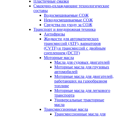
Пластичные смазки
Смазочно-охлаждающие технологические
составы
Водосмешиваемые СОЖ
Неводосмешиваемые СОЖ
Средства по уходу за СОЖ
Транспорт и внедорожная техника
Антифризы
Жидкости для автоматических
трансмиссий (ATF), вариаторов
(CVTF) и трансмиссий с двойным
сцеплением (DCTF)
Моторные масла
Масла для судовых двигателей
Моторные масла для грузовых
автомобилей
Моторные масла для двигателей,
работающих на газообразном
топливе
Моторные масла для легкового
транспорта
Универсальные тракторные
масла
Трансмиссионные масла
Трансмиссионные масла для