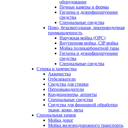
оборудование
Печные камеры и формы
Гигиена и дезинфицирующие
средства
Специальные средства
Пиво, безалкогольная, ликероводочная
промышленность
Наружная мойка (ОРС)
Внутренняя мойка, CIP мойка
Мойка поликарбонатной тары
Гигиена и дезинфицирующие
средства
Специальные средства
Стирка и химчистка
Аквачистка
Отбеливатели
Средства для стирки
Пятновыводители
Кондиционеры, аппреты
Специальные средства
Средства для финишной обработки
ткани, кожи, меха
Специальная химия
Мойка дорог
Мойка железнодорожного транспорта,