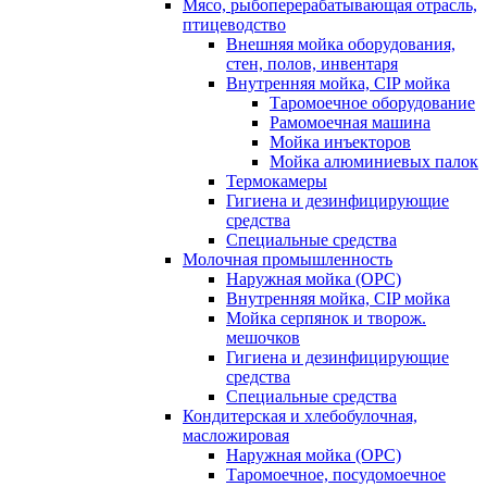
Мясо, рыбоперерабатывающая отрасль,
птицеводство
Внешняя мойка оборудования,
стен, полов, инвентаря
Внутренняя мойка, CIP мойка
Таромоечное оборудование
Рамомоечная машина
Мойка инъекторов
Мойка алюминиевых палок
Термокамеры
Гигиена и дезинфицирующие
средства
Специальные средства
Молочная промышленность
Наружная мойка (ОРС)
Внутренняя мойка, CIP мойка
Мойка серпянок и творож.
мешочков
Гигиена и дезинфицирующие
средства
Специальные средства
Кондитерская и хлебобулочная,
масложировая
Наружная мойка (ОРС)
Таромоечное, посудомоечное