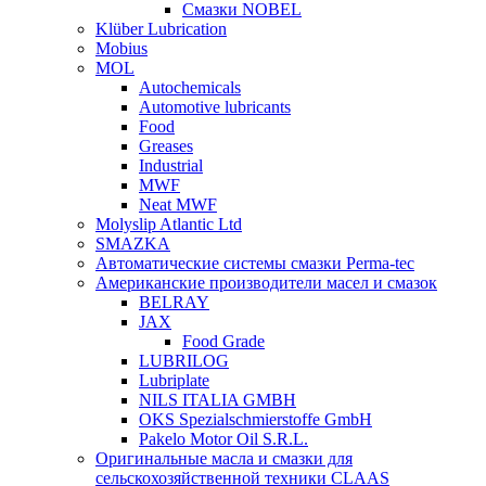
Смазки NOBEL
Klüber Lubrication
Mobius
MOL
Autochemicals
Automotive lubricants
Food
Greases
Industrial
MWF
Neat MWF
Molyslip Atlantic Ltd
SMAZKA
Автоматические системы смазки Perma-tec
Американские производители масел и смазок
BELRAY
JAX
Food Grade
LUBRILOG
Lubriplate
NILS ITALIA GMBH
OKS Spezialschmierstoffe GmbH
Pakelo Motor Oil S.R.L.
Оригинальные масла и смазки для
сельскохозяйственной техники CLAAS