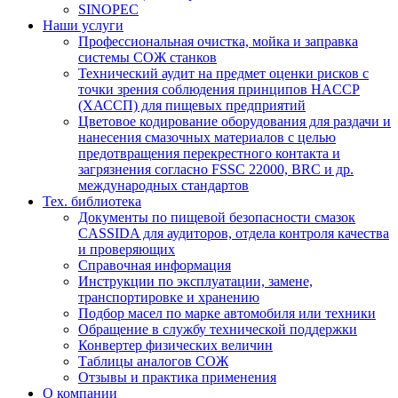
SINOPEC
Наши услуги
Профессиональная очистка, мойка и заправка
системы СОЖ станков
Технический аудит на предмет оценки рисков с
точки зрения соблюдения принципов HACCP
(ХАССП) для пищевых предприятий
Цветовое кодирование оборудования для раздачи и
нанесения смазочных материалов с целью
предотвращения перекрестного контакта и
загрязнения согласно FSSC 22000, BRC и др.
международных стандартов
Тех. библиотека
Документы по пищевой безопасности смазок
CASSIDA для аудиторов, отдела контроля качества
и проверяющих
Справочная информация
Инструкции по эксплуатации, замене,
транспортировке и хранению
Подбор масел по марке автомобиля или техники
Обращение в службу технической поддержки
Конвертер физических величин
Таблицы аналогов СОЖ
Отзывы и практика применения
О компании