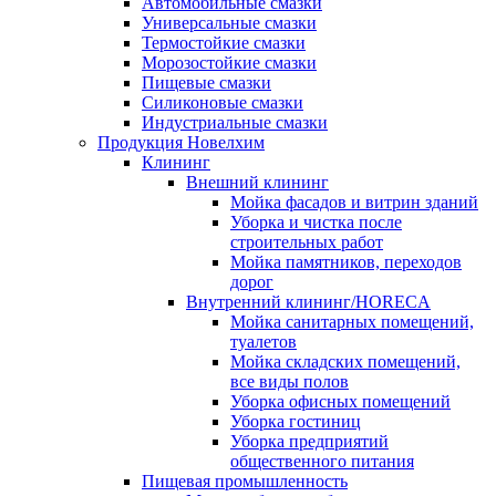
Автомобильные смазки
Универсальные смазки
Термостойкие смазки
Морозостойкие смазки
Пищевые смазки
Силиконовые смазки
Индустриальные смазки
Продукция Новелхим
Клининг
Внешний клининг
Мойка фасадов и витрин зданий
Уборка и чистка после
строительных работ
Мойка памятников, переходов
дорог
Внутренний клининг/HORECA
Мойка санитарных помещений,
туалетов
Мойка складских помещений,
все виды полов
Уборка офисных помещений
Уборка гостиниц
Уборка предприятий
общественного питания
Пищевая промышленность