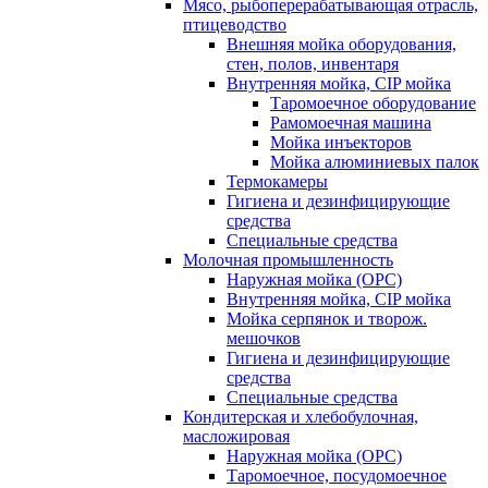
Мясо, рыбоперерабатывающая отрасль,
птицеводство
Внешняя мойка оборудования,
стен, полов, инвентаря
Внутренняя мойка, CIP мойка
Таромоечное оборудование
Рамомоечная машина
Мойка инъекторов
Мойка алюминиевых палок
Термокамеры
Гигиена и дезинфицирующие
средства
Специальные средства
Молочная промышленность
Наружная мойка (ОРС)
Внутренняя мойка, CIP мойка
Мойка серпянок и творож.
мешочков
Гигиена и дезинфицирующие
средства
Специальные средства
Кондитерская и хлебобулочная,
масложировая
Наружная мойка (ОРС)
Таромоечное, посудомоечное