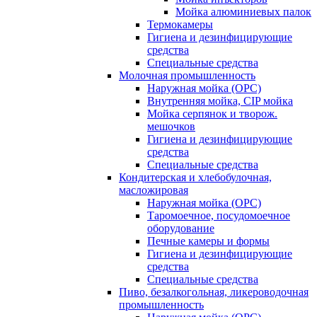
Мойка алюминиевых палок
Термокамеры
Гигиена и дезинфицирующие
средства
Специальные средства
Молочная промышленность
Наружная мойка (ОРС)
Внутренняя мойка, CIP мойка
Мойка серпянок и творож.
мешочков
Гигиена и дезинфицирующие
средства
Специальные средства
Кондитерская и хлебобулочная,
масложировая
Наружная мойка (ОРС)
Таромоечное, посудомоечное
оборудование
Печные камеры и формы
Гигиена и дезинфицирующие
средства
Специальные средства
Пиво, безалкогольная, ликероводочная
промышленность