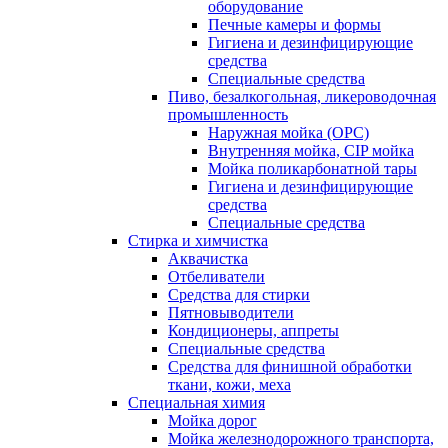
оборудование
Печные камеры и формы
Гигиена и дезинфицирующие
средства
Специальные средства
Пиво, безалкогольная, ликероводочная
промышленность
Наружная мойка (ОРС)
Внутренняя мойка, CIP мойка
Мойка поликарбонатной тары
Гигиена и дезинфицирующие
средства
Специальные средства
Стирка и химчистка
Аквачистка
Отбеливатели
Средства для стирки
Пятновыводители
Кондиционеры, аппреты
Специальные средства
Средства для финишной обработки
ткани, кожи, меха
Специальная химия
Мойка дорог
Мойка железнодорожного транспорта,