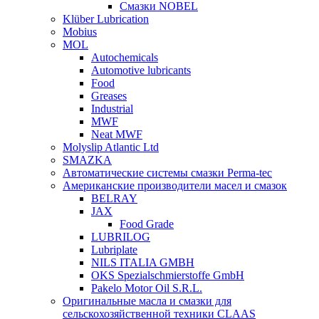
Смазки NOBEL
Klüber Lubrication
Mobius
MOL
Autochemicals
Automotive lubricants
Food
Greases
Industrial
MWF
Neat MWF
Molyslip Atlantic Ltd
SMAZKA
Автоматические системы смазки Perma-tec
Американские производители масел и смазок
BELRAY
JAX
Food Grade
LUBRILOG
Lubriplate
NILS ITALIA GMBH
OKS Spezialschmierstoffe GmbH
Pakelo Motor Oil S.R.L.
Оригинальные масла и смазки для
сельскохозяйственной техники CLAAS