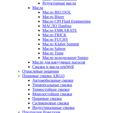
Редукторные масла
Масла
Масло BECOOL
Масло Bitzer
Масло CPI Fluid Engineering
МАСЛО Danfoss
Масло EMKARATE
Масло FRICK
Масло FUCHS
Масло Kluber Summit
Масло Sabroe
Масло Trane
Масло холодильное Suniso
Масло для вакуумных насосов
Смазки и масла reinWell
Отраслевые решения
Пищевые смазки ARGO
Автомобильные смазки
Универсальные смазки
Термостойкие смазки
Морозостойкие смазки
Пищевые смазки
Силиконовые смазки
Индустриальные смазки
Продукция Новелхим