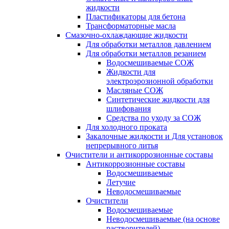
жидкости
Пластификаторы для бетона
Трансформаторные масла
Смазочно-охлаждающие жидкости
Для обработки металлов давлением
Для обработки металлов резанием
Водосмешиваемые СОЖ
Жидкости для
электроэрозионной обработки
Масляные СОЖ
Синтетические жидкости для
шлифования
Средства по уходу за СОЖ
Для холодного проката
Закалочные жидкости и Для установок
непрерывного литья
Очистители и антикоррозионные составы
Антикоррозионные составы
Водосмешиваемые
Летучие
Неводосмешиваемые
Очистители
Водосмешиваемые
Неводосмешиваемые (на основе
растворителей)