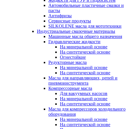
Жидкости для ГУР и гидросистем
Автомобильные пластичные смазки и
пасты
Антифризы
Сервисные продукты
SILKOLENE масла для мототехники
Индустриальные смазочные материалы
Машинные масла общего назначения
Гидравлические жидкости
На минеральной основе
На синтетической основе
Огнестойкие
Редукторные масла
На минеральной основе
На синтетической основе
Масла для направляющих, цепей и
пневмоинструмента
Компрессорные масла
Для вакуумных насосов
На минеральной основе
На синтетической основе
Масла для компрессоров холодильного
оборудования
На минеральной основе
На синтетической основе