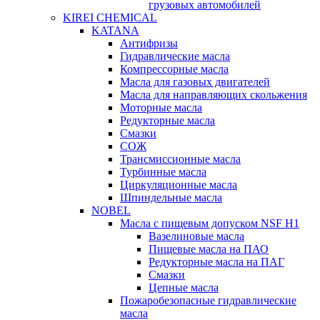
грузовых автомобилей
KIREI CHEMICAL
KATANA
Антифризы
Гидравлические масла
Компрессорные масла
Масла для газовых двигателей
Масла для направляющих скольжения
Моторные масла
Редукторные масла
Смазки
СОЖ
Трансмиссионные масла
Турбинные масла
Циркуляционные масла
Шпиндельные масла
NOBEL
Масла с пищевым допуском NSF H1
Вазелиновые масла
Пищевые масла на ПАО
Редукторные масла на ПАГ
Смазки
Цепные масла
Пожаробезопасные гидравлические
масла