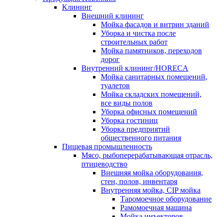
Клининг
Внешний клининг
Мойка фасадов и витрин зданий
Уборка и чистка после
строительных работ
Мойка памятников, переходов
дорог
Внутренний клининг/HORECA
Мойка санитарных помещений,
туалетов
Мойка складских помещений,
все виды полов
Уборка офисных помещений
Уборка гостиниц
Уборка предприятий
общественного питания
Пищевая промышленность
Мясо, рыбоперерабатывающая отрасль,
птицеводство
Внешняя мойка оборудования,
стен, полов, инвентаря
Внутренняя мойка, CIP мойка
Таромоечное оборудование
Рамомоечная машина
Мойка инъекторов