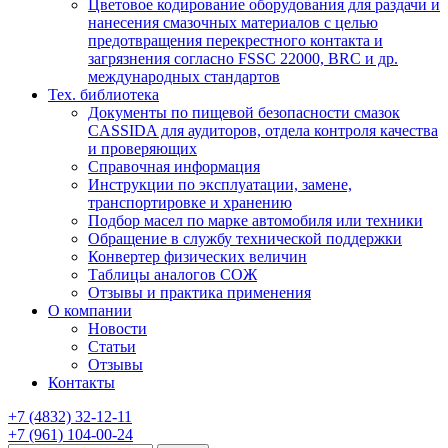
Цветовое кодирование оборудования для раздачи и
нанесения смазочных материалов с целью
предотвращения перекрестного контакта и
загрязнения согласно FSSC 22000, BRC и др.
международных стандартов
Тех. библиотека
Документы по пищевой безопасности смазок
CASSIDA для аудиторов, отдела контроля качества
и проверяющих
Справочная информация
Инструкции по эксплуатации, замене,
транспортировке и хранению
Подбор масел по марке автомобиля или техники
Обращение в службу технической поддержки
Конвертер физических величин
Таблицы аналогов СОЖ
Отзывы и практика применения
О компании
Новости
Статьи
Отзывы
Контакты
+7
(4832)
32-12-11
+7
(961)
104-00-24