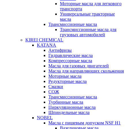
Моторные масла для легкового
транспорта
Универсальные тракторные
масла
Трансмиссионные масла
Трансмиссионные масла для
грузовых автомобилей
KIREI CHEMICAL
KATANA
Антифризы
Гидравлические масла
Компрессорные масла
Масла для газовых двигателей
Масла для направляющих скольжения
Моторные масла
Редукторные масла
Смазки
СОЖ
Трансмиссионные масла
Турбинные масла
Циркуляционные масла
Шпиндельные масла
NOBEL
Масла с пищевым допуском NSF H1
Вазелиновые масла