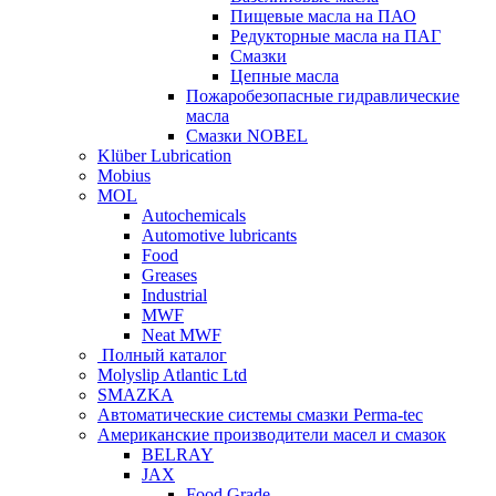
Пищевые масла на ПАО
Редукторные масла на ПАГ
Смазки
Цепные масла
Пожаробезопасные гидравлические
масла
Смазки NOBEL
Klüber Lubrication
Mobius
MOL
Autochemicals
Automotive lubricants
Food
Greases
Industrial
MWF
Neat MWF
Полный каталог
Molyslip Atlantic Ltd
SMAZKA
Автоматические системы смазки Perma-tec
Американские производители масел и смазок
BELRAY
JAX
Food Grade