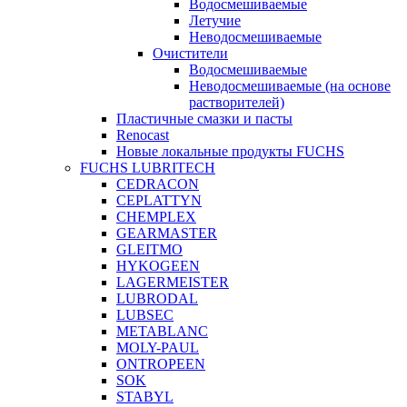
Водосмешиваемые
Летучие
Неводосмешиваемые
Очистители
Водосмешиваемые
Неводосмешиваемые (на основе
растворителей)
Пластичные смазки и пасты
Renocast
Новые локальные продукты FUCHS
FUCHS LUBRITECH
CEDRACON
CEPLATTYN
CHEMPLEX
GEARMASTER
GLEITMO
HYKOGEEN
LAGERMEISTER
LUBRODAL
LUBSEC
METABLANC
MOLY-PAUL
ONTROPEEN
SOK
STABYL