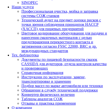
SINOPEC
Наши услуги
Профессиональная очистка, мойка и заправка
системы СОЖ станков
Технический аудит на предмет оценки рисков с
точки зрения соблюдения принципов HACCP
(ХАССП) для пищевых предприятий
Цветовое кодирование оборудования для раздачи и
нанесения смазочных материалов с целью
предотвращения перекрестного контакта и
загрязнения согласно FSSC 22000, BRC и др.
международных стандартов
Тех. библиотека
Документы по пищевой безопасности смазок
CASSIDA для аудиторов, отдела контроля качества
и проверяющих
Справочная информация
Инструкции по эксплуатации, замене,
транспортировке и хранению
Подбор масел по марке автомобиля или техники
Обращение в службу технической поддержки
Конвертер физических величин
Таблицы аналогов СОЖ
Отзывы и практика применения
О компании