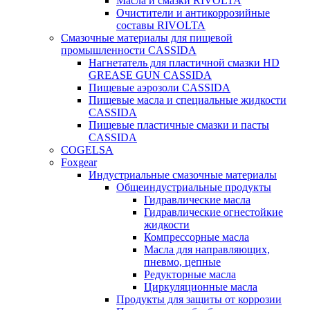
Масла и смазки RIVOLTA
Очистители и антикоррозийные
составы RIVOLTA
Смазочные материалы для пищевой
промышленности CASSIDA
Нагнетатель для пластичной смазки HD
GREASE GUN CASSIDA
Пищевые аэрозоли CASSIDA
Пищевые масла и специальные жидкости
CASSIDA
Пищевые пластичные смазки и пасты
CASSIDA
COGELSA
Foxgear
Индустриальные смазочные материалы
Общеиндустриальные продукты
Гидравлические масла
Гидравлические огнестойкие
жидкости
Компрессорные масла
Масла для направляющих,
пневмо, цепные
Редукторные масла
Циркуляционные масла
Продукты для защиты от коррозии