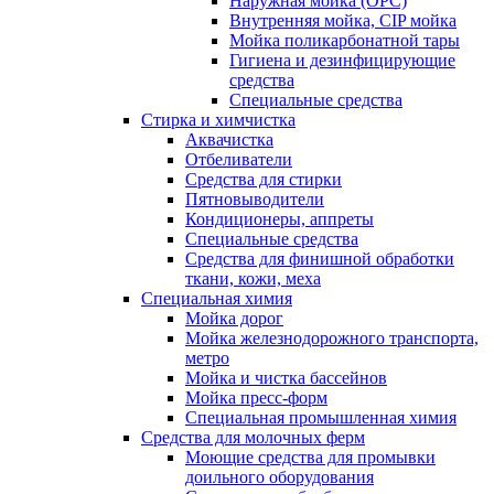
Наружная мойка (ОРС)
Внутренняя мойка, CIP мойка
Мойка поликарбонатной тары
Гигиена и дезинфицирующие
средства
Специальные средства
Стирка и химчистка
Аквачистка
Отбеливатели
Средства для стирки
Пятновыводители
Кондиционеры, аппреты
Специальные средства
Средства для финишной обработки
ткани, кожи, меха
Специальная химия
Мойка дорог
Мойка железнодорожного транспорта,
метро
Мойка и чистка бассейнов
Мойка пресс-форм
Специальная промышленная химия
Средства для молочных ферм
Моющие средства для промывки
доильного оборудования