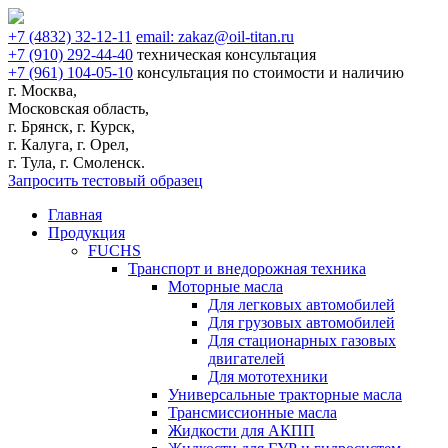
+7
(4832)
32-12-11
email:
zakaz@oil-titan.ru
+7
(910)
292-44-40
техническая консультация
+7
(961)
104-05-10
консультация по стоимости и наличию
г. Москва,
Московская область,
г. Брянск, г. Курск,
г. Калуга, г. Орел,
г. Тула, г. Смоленск.
Запросить тестовый образец
Главная
Продукция
FUCHS
Транспорт и внедорожная техника
Моторные масла
Для легковых автомобилей
Для грузовых автомобилей
Для стационарных газовых
двигателей
Для мототехники
Универсальные тракторные масла
Трансмиссионные масла
Жидкости для АКПП