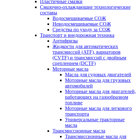
Пластичные смазки
Смазочно-охлаждающие технологические
составы
Водосмешиваемые СОЖ
Неводосмешиваемые СОЖ
Средства по уходу за СОЖ
Транспорт и внедорожная техника
Антифризы
Жидкости для автоматических
трансмиссий (ATF), вариаторов
(CVTF) и трансмиссий с двойным
сцеплением (DCTF)
Моторные масла
Масла для судовых двигателей
Моторные масла для грузовых
автомобилей
Моторные масла для двигателей,
работающих на газообразном
топливе
Моторные масла для легкового
транспорта
Универсальные тракторные
масла
Трансмиссионные масла
Трансмиссионные масла для