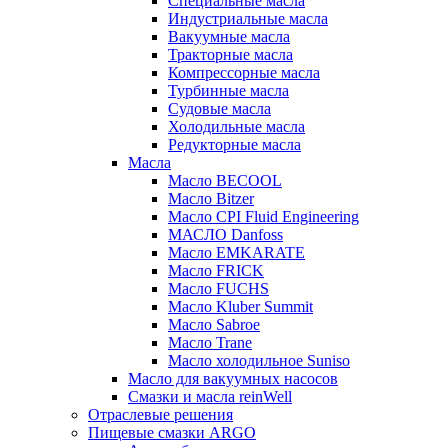
Специальные масла
Индустриальные масла
Вакуумные масла
Тракторные масла
Компрессорные масла
Турбинные масла
Судовые масла
Холодильные масла
Редукторные масла
Масла
Масло BECOOL
Масло Bitzer
Масло CPI Fluid Engineering
МАСЛО Danfoss
Масло EMKARATE
Масло FRICK
Масло FUCHS
Масло Kluber Summit
Масло Sabroe
Масло Trane
Масло холодильное Suniso
Масло для вакуумных насосов
Смазки и масла reinWell
Отраслевые решения
Пищевые смазки ARGO