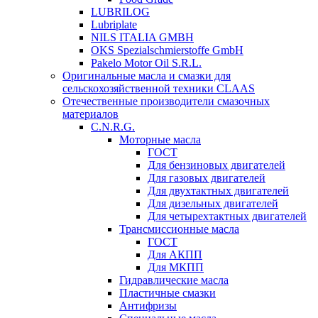
LUBRILOG
Lubriplate
NILS ITALIA GMBH
OKS Spezialschmierstoffe GmbH
Pakelo Motor Oil S.R.L.
Оригинальные масла и смазки для
сельскохозяйственной техники CLAAS
Отечественные производители смазочных
материалов
C.N.R.G.
Моторные масла
ГОСТ
Для бензиновых двигателей
Для газовых двигателей
Для двухтактных двигателей
Для дизельных двигателей
Для четырехтактных двигателей
Трансмиссионные масла
ГОСТ
Для АКПП
Для МКПП
Гидравлические масла
Пластичные смазки
Антифризы