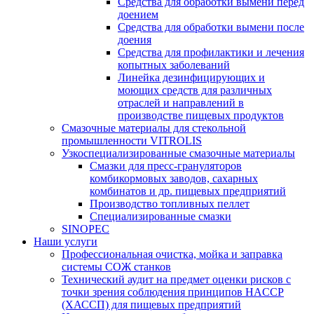
Средства для обработки вымени перед
доением
Средства для обработки вымени после
доения
Средства для профилактики и лечения
копытных заболеваний
Линейка дезинфицирующих и
моющих средств для различных
отраслей и направлений в
производстве пищевых продуктов
Смазочные материалы для стекольной
промышленности VITROLIS
Узкоспециализированные смазочные материалы
Смазки для пресс-грануляторов
комбикормовых заводов, сахарных
комбинатов и др. пищевых предприятий
Производство топливных пеллет
Специализированные смазки
SINOPEC
Наши услуги
Профессиональная очистка, мойка и заправка
системы СОЖ станков
Технический аудит на предмет оценки рисков с
точки зрения соблюдения принципов HACCP
(ХАССП) для пищевых предприятий