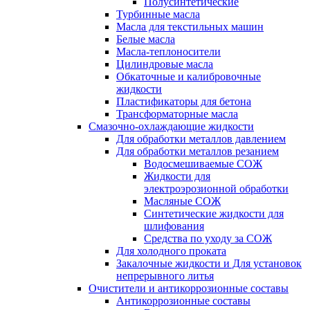
Полусинтетические
Турбинные масла
Масла для текстильных машин
Белые масла
Масла-теплоносители
Цилиндровые масла
Обкаточные и калибровочные
жидкости
Пластификаторы для бетона
Трансформаторные масла
Смазочно-охлаждающие жидкости
Для обработки металлов давлением
Для обработки металлов резанием
Водосмешиваемые СОЖ
Жидкости для
электроэрозионной обработки
Масляные СОЖ
Синтетические жидкости для
шлифования
Средства по уходу за СОЖ
Для холодного проката
Закалочные жидкости и Для установок
непрерывного литья
Очистители и антикоррозионные составы
Антикоррозионные составы