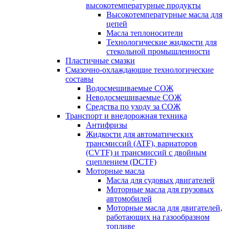
высокотемпературные продукты
Высокотемпературные масла для
цепей
Масла теплоносители
Технологические жидкости для
стекольной промышленности
Пластичные смазки
Смазочно-охлаждающие технологические
составы
Водосмешиваемые СОЖ
Неводосмешиваемые СОЖ
Средства по уходу за СОЖ
Транспорт и внедорожная техника
Антифризы
Жидкости для автоматических
трансмиссий (ATF), вариаторов
(CVTF) и трансмиссий с двойным
сцеплением (DCTF)
Моторные масла
Масла для судовых двигателей
Моторные масла для грузовых
автомобилей
Моторные масла для двигателей,
работающих на газообразном
топливе