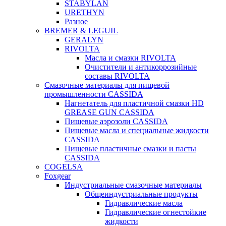
STABYLAN
URETHYN
Разное
BREMER & LEGUIL
GERALYN
RIVOLTA
Масла и смазки RIVOLTA
Очистители и антикоррозийные
составы RIVOLTA
Смазочные материалы для пищевой
промышленности CASSIDA
Нагнетатель для пластичной смазки HD
GREASE GUN CASSIDA
Пищевые аэрозоли CASSIDA
Пищевые масла и специальные жидкости
CASSIDA
Пищевые пластичные смазки и пасты
CASSIDA
COGELSA
Foxgear
Индустриальные смазочные материалы
Общеиндустриальные продукты
Гидравлические масла
Гидравлические огнестойкие
жидкости