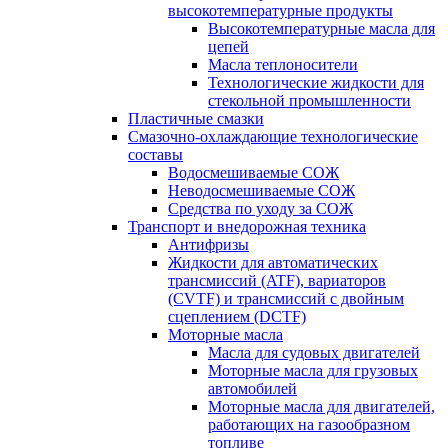
высокотемпературные продукты
Высокотемпературные масла для
цепей
Масла теплоносители
Технологические жидкости для
стекольной промышленности
Пластичные смазки
Смазочно-охлаждающие технологические
составы
Водосмешиваемые СОЖ
Неводосмешиваемые СОЖ
Средства по уходу за СОЖ
Транспорт и внедорожная техника
Антифризы
Жидкости для автоматических
трансмиссий (ATF), вариаторов
(CVTF) и трансмиссий с двойным
сцеплением (DCTF)
Моторные масла
Масла для судовых двигателей
Моторные масла для грузовых
автомобилей
Моторные масла для двигателей,
работающих на газообразном
топливе