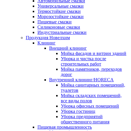
Автомобильные смазки
Универсальные смазки
Термостойкие смазки
Морозостойкие смазки
Пищевые смазки
Силиконовые смазки
Индустриальные смазки
Продукция Новелхим
Клининг
Внешний клининг
Мойка фасадов и витрин зданий
Уборка и чистка после
строительных работ
Мойка памятников, переходов
дорог
Внутренний клининг/HORECA
Мойка санитарных помещений,
туалетов
Мойка складских помещений,
все виды полов
Уборка офисных помещений
Уборка гостиниц
Уборка предприятий
общественного питания
Пищевая промышленность