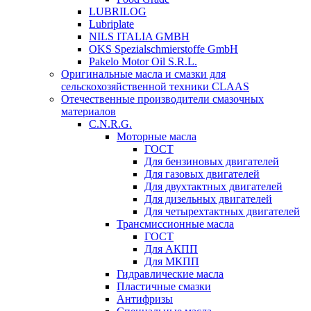
LUBRILOG
Lubriplate
NILS ITALIA GMBH
OKS Spezialschmierstoffe GmbH
Pakelo Motor Oil S.R.L.
Оригинальные масла и смазки для
сельскохозяйственной техники CLAAS
Отечественные производители смазочных
материалов
C.N.R.G.
Моторные масла
ГОСТ
Для бензиновых двигателей
Для газовых двигателей
Для двухтактных двигателей
Для дизельных двигателей
Для четырехтактных двигателей
Трансмиссионные масла
ГОСТ
Для АКПП
Для МКПП
Гидравлические масла
Пластичные смазки
Антифризы