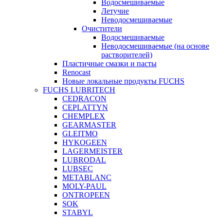
Водосмешиваемые
Летучие
Неводосмешиваемые
Очистители
Водосмешиваемые
Неводосмешиваемые (на основе
растворителей)
Пластичные смазки и пасты
Renocast
Новые локальные продукты FUCHS
FUCHS LUBRITECH
CEDRACON
CEPLATTYN
CHEMPLEX
GEARMASTER
GLEITMO
HYKOGEEN
LAGERMEISTER
LUBRODAL
LUBSEC
METABLANC
MOLY-PAUL
ONTROPEEN
SOK
STABYL