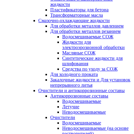
жидкости
Пластификаторы для бетона
Трансформаторные масла
Смазочно-охлаждающие жидкости
Для обработки металлов давлением
Для обработки металлов резанием
Водосмешиваемые СОЖ
Жидкости для
электроэрозионной обработки
Масляные СОЖ
Синтетические жидкости для
шлифования
Средства по уходу за СОЖ
Для холодного проката
Закалочные жидкости и Для установок
непрерывного литья
Очистители и антикоррозионные составы
Антикоррозионные составы
Водосмешиваемые
Летучие
Неводосмешиваемые
Очистители
Водосмешиваемые
Неводосмешиваемые (на основе
растворителей)