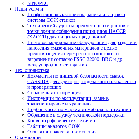
SINOPEC
Наши услуги
Профессиональная очистка, мойка и заправка
системы СОЖ станков
Технический аудит на предмет оценки рисков с
точки зрения соблюдения принципов HACCP
(ХАССП) для пищевых предприятий
Цветовое кодирование оборудования для раздачи и
нанесения смазочных материалов с целью
предотвращения перекрестного контакта и
загрязнения согласно FSSC 22000, BRC и др.
международных стандартов
Тех. библиотека
Документы по пищевой безопасности смазок
CASSIDA для аудиторов, отдела контроля качества
и проверяющих
Справочная информация
Инструкции по эксплуатации, замене,
транспортировке и хранению
Подбор масел по марке автомобиля или техники
Обращение в службу технической поддержки
Конвертер физических величин
Таблицы аналогов СОЖ
Отзывы и практика применения
О компании