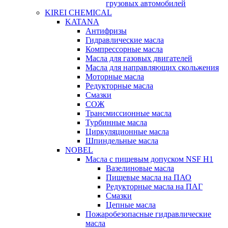
грузовых автомобилей
KIREI CHEMICAL
KATANA
Антифризы
Гидравлические масла
Компрессорные масла
Масла для газовых двигателей
Масла для направляющих скольжения
Моторные масла
Редукторные масла
Смазки
СОЖ
Трансмиссионные масла
Турбинные масла
Циркуляционные масла
Шпиндельные масла
NOBEL
Масла с пищевым допуском NSF H1
Вазелиновые масла
Пищевые масла на ПАО
Редукторные масла на ПАГ
Смазки
Цепные масла
Пожаробезопасные гидравлические
масла