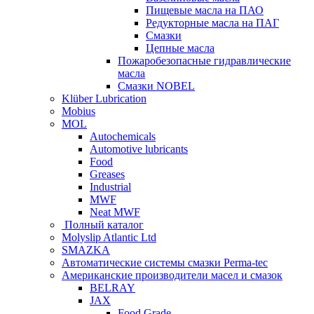
Пищевые масла на ПАО
Редукторные масла на ПАГ
Смазки
Цепные масла
Пожаробезопасные гидравлические
масла
Смазки NOBEL
Klüber Lubrication
Mobius
MOL
Autochemicals
Automotive lubricants
Food
Greases
Industrial
MWF
Neat MWF
Полный каталог
Molyslip Atlantic Ltd
SMAZKA
Автоматические системы смазки Perma-tec
Американские производители масел и смазок
BELRAY
JAX
Food Grade