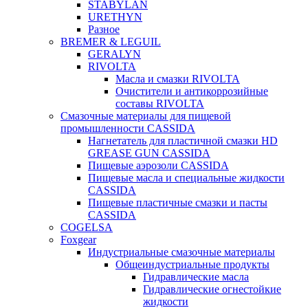
STABYLAN
URETHYN
Разное
BREMER & LEGUIL
GERALYN
RIVOLTA
Масла и смазки RIVOLTA
Очистители и антикоррозийные
составы RIVOLTA
Смазочные материалы для пищевой
промышленности CASSIDA
Нагнетатель для пластичной смазки HD
GREASE GUN CASSIDA
Пищевые аэрозоли CASSIDA
Пищевые масла и специальные жидкости
CASSIDA
Пищевые пластичные смазки и пасты
CASSIDA
COGELSA
Foxgear
Индустриальные смазочные материалы
Общеиндустриальные продукты
Гидравлические масла
Гидравлические огнестойкие
жидкости