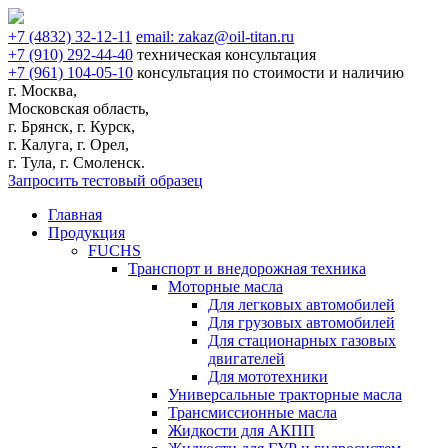
+7
(4832)
32-12-11
email:
zakaz@oil-titan.ru
+7
(910)
292-44-40
техническая консультация
+7
(961)
104-05-10
консультация по стоимости и наличию
г. Москва,
Московская область,
г. Брянск, г. Курск,
г. Калуга, г. Орел,
г. Тула, г. Смоленск.
Запросить тестовый образец
Главная
Продукция
FUCHS
Транспорт и внедорожная техника
Моторные масла
Для легковых автомобилей
Для грузовых автомобилей
Для стационарных газовых
двигателей
Для мототехники
Универсальные тракторные масла
Трансмиссионные масла
Жидкости для АКПП