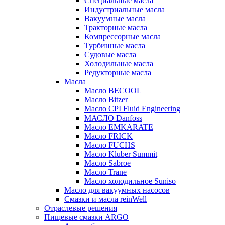
Специальные масла
Индустриальные масла
Вакуумные масла
Тракторные масла
Компрессорные масла
Турбинные масла
Судовые масла
Холодильные масла
Редукторные масла
Масла
Масло BECOOL
Масло Bitzer
Масло CPI Fluid Engineering
МАСЛО Danfoss
Масло EMKARATE
Масло FRICK
Масло FUCHS
Масло Kluber Summit
Масло Sabroe
Масло Trane
Масло холодильное Suniso
Масло для вакуумных насосов
Смазки и масла reinWell
Отраслевые решения
Пищевые смазки ARGO