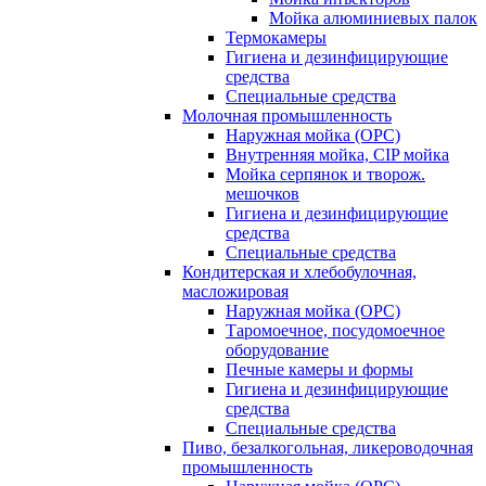
Мойка алюминиевых палок
Термокамеры
Гигиена и дезинфицирующие
средства
Специальные средства
Молочная промышленность
Наружная мойка (ОРС)
Внутренняя мойка, CIP мойка
Мойка серпянок и творож.
мешочков
Гигиена и дезинфицирующие
средства
Специальные средства
Кондитерская и хлебобулочная,
масложировая
Наружная мойка (ОРС)
Таромоечное, посудомоечное
оборудование
Печные камеры и формы
Гигиена и дезинфицирующие
средства
Специальные средства
Пиво, безалкогольная, ликероводочная
промышленность