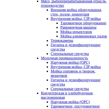
Мясо, рыбоперерабатывающая отрасль,
птицеводство
Внешняя мойка оборудования,
стен, полов, инвентаря
Внутренняя мойка, CIP мойка
Таромоечное оборудование
Рамомоечная машина
Мойка инъекторов
Мойка алюминиевых палок
Термокамеры
Гигиена и дезинфицирующие
средства
Специальные средства
Молочная промышленность
Наружная мойка (ОРС)
Внутренняя мойка, CIP мойка
Мойка серпянок и творож.
мешочков
Гигиена и дезинфицирующие
средства
Специальные средства
Кондитерская и хлебобулочная,
масложировая
Наружная мойка (ОРС)
Таромоечное, посудомоечное