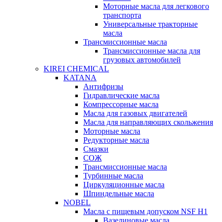
Моторные масла для легкового
транспорта
Универсальные тракторные
масла
Трансмиссионные масла
Трансмиссионные масла для
грузовых автомобилей
KIREI CHEMICAL
KATANA
Антифризы
Гидравлические масла
Компрессорные масла
Масла для газовых двигателей
Масла для направляющих скольжения
Моторные масла
Редукторные масла
Смазки
СОЖ
Трансмиссионные масла
Турбинные масла
Циркуляционные масла
Шпиндельные масла
NOBEL
Масла с пищевым допуском NSF H1
Вазелиновые масла