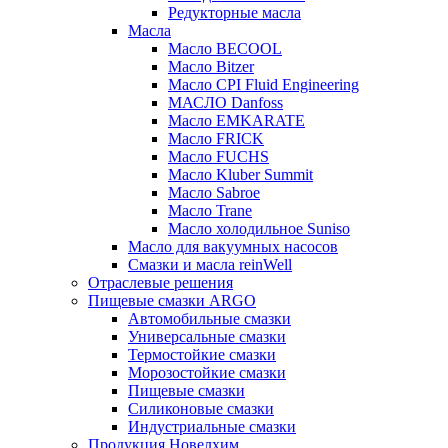
Редукторные масла
Масла
Масло BECOOL
Масло Bitzer
Масло CPI Fluid Engineering
МАСЛО Danfoss
Масло EMKARATE
Масло FRICK
Масло FUCHS
Масло Kluber Summit
Масло Sabroe
Масло Trane
Масло холодильное Suniso
Масло для вакуумных насосов
Смазки и масла reinWell
Отраслевые решения
Пищевые смазки ARGO
Автомобильные смазки
Универсальные смазки
Термостойкие смазки
Морозостойкие смазки
Пищевые смазки
Силиконовые смазки
Индустриальные смазки
Продукция Новелхим