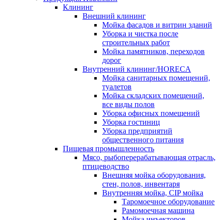
Клининг
Внешний клининг
Мойка фасадов и витрин зданий
Уборка и чистка после
строительных работ
Мойка памятников, переходов
дорог
Внутренний клининг/HORECA
Мойка санитарных помещений,
туалетов
Мойка складских помещений,
все виды полов
Уборка офисных помещений
Уборка гостиниц
Уборка предприятий
общественного питания
Пищевая промышленность
Мясо, рыбоперерабатывающая отрасль,
птицеводство
Внешняя мойка оборудования,
стен, полов, инвентаря
Внутренняя мойка, CIP мойка
Таромоечное оборудование
Рамомоечная машина
Мойка инъекторов