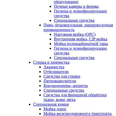
оборудование
Печные камеры и формы
Гигиена и дезинфицирующие
средства
Специальные средства
Пиво, безалкогольная, ликероводочная
промышленность
Наружная мойка (ОРС)
Внутренняя мойка, CIP мойка
Мойка поликарбонатной тары
Гигиена и дезинфицирующие
средства
Специальные средства
Стирка и химчистка
Аквачистка
Отбеливатели
Средства для стирки
Пятновыводители
Кондиционеры, аппреты
Специальные средства
Средства для финишной обработки
ткани, кожи, меха
Специальная химия
Мойка дорог
Мойка железнодорожного транспорта,