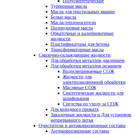
Полусинтетические
Турбинные масла
Масла для текстильных машин
Белые масла
Масла-теплоносители
Цилиндровые масла
Обкаточные и калибровочные
жидкости
Пластификаторы для бетона
Трансформаторные масла
Смазочно-охлаждающие жидкости
Для обработки металлов давлением
Для обработки металлов резанием
Водосмешиваемые СОЖ
Жидкости для
электроэрозионной обработки
Масляные СОЖ
Синтетические жидкости для
шлифования
Средства по уходу за СОЖ
Для холодного проката
Закалочные жидкости и Для установок
непрерывного литья
Очистители и антикоррозионные составы
Антикоррозионные составы