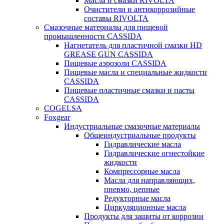
Масла и смазки RIVOLTA
Очистители и антикоррозийные
составы RIVOLTA
Смазочные материалы для пищевой
промышленности CASSIDA
Нагнетатель для пластичной смазки HD
GREASE GUN CASSIDA
Пищевые аэрозоли CASSIDA
Пищевые масла и специальные жидкости
CASSIDA
Пищевые пластичные смазки и пасты
CASSIDA
COGELSA
Foxgear
Индустриальные смазочные материалы
Общеиндустриальные продукты
Гидравлические масла
Гидравлические огнестойкие
жидкости
Компрессорные масла
Масла для направляющих,
пневмо, цепные
Редукторные масла
Циркуляционные масла
Продукты для защиты от коррозии