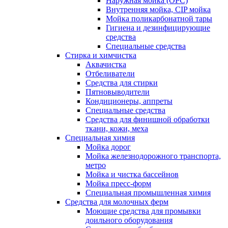
Наружная мойка (ОРС)
Внутренняя мойка, CIP мойка
Мойка поликарбонатной тары
Гигиена и дезинфицирующие
средства
Специальные средства
Стирка и химчистка
Аквачистка
Отбеливатели
Средства для стирки
Пятновыводители
Кондиционеры, аппреты
Специальные средства
Средства для финишной обработки
ткани, кожи, меха
Специальная химия
Мойка дорог
Мойка железнодорожного транспорта,
метро
Мойка и чистка бассейнов
Мойка пресс-форм
Специальная промышленная химия
Средства для молочных ферм
Моющие средства для промывки
доильного оборудования