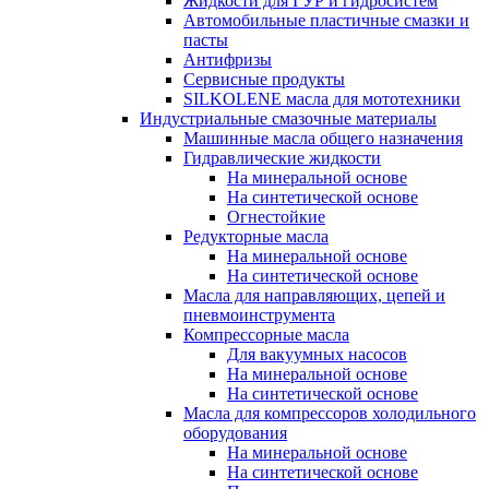
Жидкости для ГУР и гидросистем
Автомобильные пластичные смазки и
пасты
Антифризы
Сервисные продукты
SILKOLENE масла для мототехники
Индустриальные смазочные материалы
Машинные масла общего назначения
Гидравлические жидкости
На минеральной основе
На синтетической основе
Огнестойкие
Редукторные масла
На минеральной основе
На синтетической основе
Масла для направляющих, цепей и
пневмоинструмента
Компрессорные масла
Для вакуумных насосов
На минеральной основе
На синтетической основе
Масла для компрессоров холодильного
оборудования
На минеральной основе
На синтетической основе