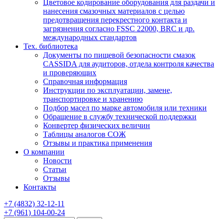
Цветовое кодирование оборудования для раздачи и
нанесения смазочных материалов с целью
предотвращения перекрестного контакта и
загрязнения согласно FSSC 22000, BRC и др.
международных стандартов
Тех. библиотека
Документы по пищевой безопасности смазок
CASSIDA для аудиторов, отдела контроля качества
и проверяющих
Справочная информация
Инструкции по эксплуатации, замене,
транспортировке и хранению
Подбор масел по марке автомобиля или техники
Обращение в службу технической поддержки
Конвертер физических величин
Таблицы аналогов СОЖ
Отзывы и практика применения
О компании
Новости
Статьи
Отзывы
Контакты
+7
(4832)
32-12-11
+7
(961)
104-00-24