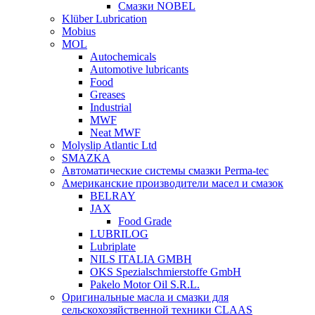
Смазки NOBEL
Klüber Lubrication
Mobius
MOL
Autochemicals
Automotive lubricants
Food
Greases
Industrial
MWF
Neat MWF
Molyslip Atlantic Ltd
SMAZKA
Автоматические системы смазки Perma-tec
Американские производители масел и смазок
BELRAY
JAX
Food Grade
LUBRILOG
Lubriplate
NILS ITALIA GMBH
OKS Spezialschmierstoffe GmbH
Pakelo Motor Oil S.R.L.
Оригинальные масла и смазки для
сельскохозяйственной техники CLAAS