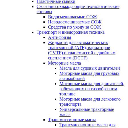
Пластичные смазки
Смазочно-охлаждающие технологические
составы
Водосмешиваемые СОЖ
Неводосмешиваемые СОЖ
Средства по уходу за СОЖ
Транспорт и внедорожная техника
Антифризы
Жидкости для автоматических
трансмиссий (ATF), вариаторов
(CVTF) и трансмиссий с двойным
сцеплением (DCTF)
Моторные масла
Масла для судовых двигателей
Моторные масла для грузовых
автомобилей
Моторные масла для двигателей,
работающих на газообразном
топливе
Моторные масла для легкового
транспорта
Универсальные тракторные
масла
Трансмиссионные масла
Трансмиссионные масла для