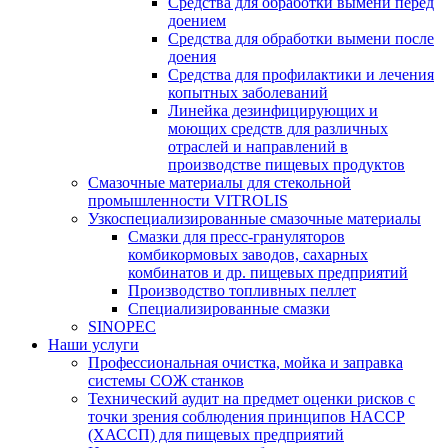
Средства для обработки вымени перед
доением
Средства для обработки вымени после
доения
Средства для профилактики и лечения
копытных заболеваний
Линейка дезинфицирующих и
моющих средств для различных
отраслей и направлений в
производстве пищевых продуктов
Смазочные материалы для стекольной
промышленности VITROLIS
Узкоспециализированные смазочные материалы
Смазки для пресс-грануляторов
комбикормовых заводов, сахарных
комбинатов и др. пищевых предприятий
Производство топливных пеллет
Специализированные смазки
SINOPEC
Наши услуги
Профессиональная очистка, мойка и заправка
системы СОЖ станков
Технический аудит на предмет оценки рисков с
точки зрения соблюдения принципов HACCP
(ХАССП) для пищевых предприятий