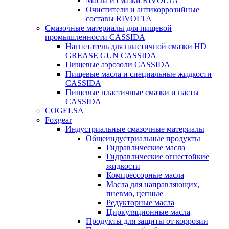
Масла и смазки RIVOLTA
Очистители и антикоррозийные
составы RIVOLTA
Смазочные материалы для пищевой
промышленности CASSIDA
Нагнетатель для пластичной смазки HD
GREASE GUN CASSIDA
Пищевые аэрозоли CASSIDA
Пищевые масла и специальные жидкости
CASSIDA
Пищевые пластичные смазки и пасты
CASSIDA
COGELSA
Foxgear
Индустриальные смазочные материалы
Общеиндустриальные продукты
Гидравлические масла
Гидравлические огнестойкие
жидкости
Компрессорные масла
Масла для направляющих,
пневмо, цепные
Редукторные масла
Циркуляционные масла
Продукты для защиты от коррозии