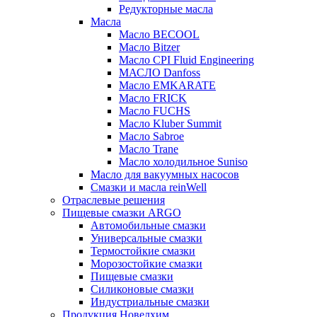
Редукторные масла
Масла
Масло BECOOL
Масло Bitzer
Масло CPI Fluid Engineering
МАСЛО Danfoss
Масло EMKARATE
Масло FRICK
Масло FUCHS
Масло Kluber Summit
Масло Sabroe
Масло Trane
Масло холодильное Suniso
Масло для вакуумных насосов
Смазки и масла reinWell
Отраслевые решения
Пищевые смазки ARGO
Автомобильные смазки
Универсальные смазки
Термостойкие смазки
Морозостойкие смазки
Пищевые смазки
Силиконовые смазки
Индустриальные смазки
Продукция Новелхим