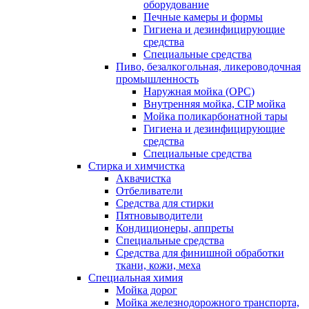
оборудование
Печные камеры и формы
Гигиена и дезинфицирующие
средства
Специальные средства
Пиво, безалкогольная, ликероводочная
промышленность
Наружная мойка (ОРС)
Внутренняя мойка, CIP мойка
Мойка поликарбонатной тары
Гигиена и дезинфицирующие
средства
Специальные средства
Стирка и химчистка
Аквачистка
Отбеливатели
Средства для стирки
Пятновыводители
Кондиционеры, аппреты
Специальные средства
Средства для финишной обработки
ткани, кожи, меха
Специальная химия
Мойка дорог
Мойка железнодорожного транспорта,