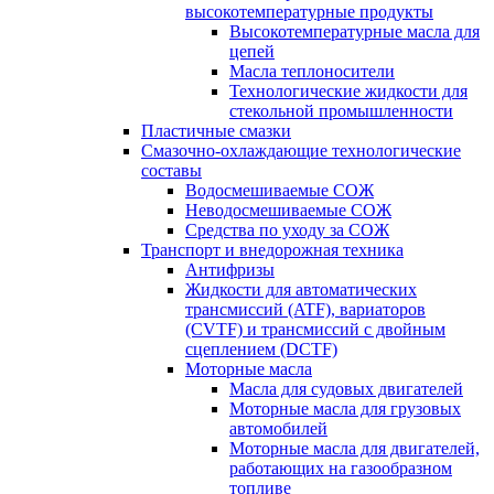
высокотемпературные продукты
Высокотемпературные масла для
цепей
Масла теплоносители
Технологические жидкости для
стекольной промышленности
Пластичные смазки
Смазочно-охлаждающие технологические
составы
Водосмешиваемые СОЖ
Неводосмешиваемые СОЖ
Средства по уходу за СОЖ
Транспорт и внедорожная техника
Антифризы
Жидкости для автоматических
трансмиссий (ATF), вариаторов
(CVTF) и трансмиссий с двойным
сцеплением (DCTF)
Моторные масла
Масла для судовых двигателей
Моторные масла для грузовых
автомобилей
Моторные масла для двигателей,
работающих на газообразном
топливе