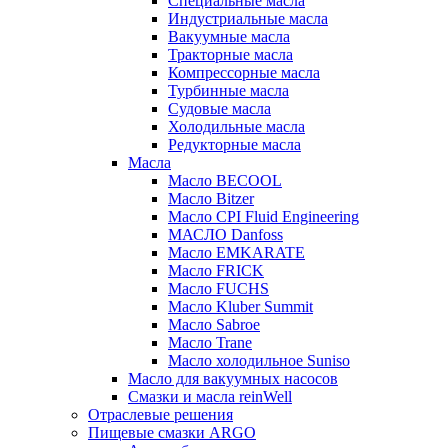
Специальные масла
Индустриальные масла
Вакуумные масла
Тракторные масла
Компрессорные масла
Турбинные масла
Судовые масла
Холодильные масла
Редукторные масла
Масла
Масло BECOOL
Масло Bitzer
Масло CPI Fluid Engineering
МАСЛО Danfoss
Масло EMKARATE
Масло FRICK
Масло FUCHS
Масло Kluber Summit
Масло Sabroe
Масло Trane
Масло холодильное Suniso
Масло для вакуумных насосов
Смазки и масла reinWell
Отраслевые решения
Пищевые смазки ARGO