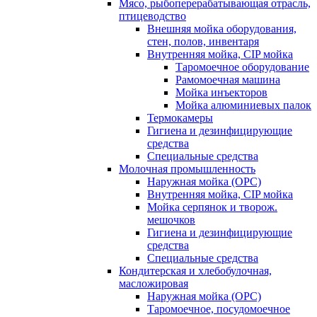
Мясо, рыбоперерабатывающая отрасль,
птицеводство
Внешняя мойка оборудования,
стен, полов, инвентаря
Внутренняя мойка, CIP мойка
Таромоечное оборудование
Рамомоечная машина
Мойка инъекторов
Мойка алюминиевых палок
Термокамеры
Гигиена и дезинфицирующие
средства
Специальные средства
Молочная промышленность
Наружная мойка (ОРС)
Внутренняя мойка, CIP мойка
Мойка серпянок и творож.
мешочков
Гигиена и дезинфицирующие
средства
Специальные средства
Кондитерская и хлебобулочная,
масложировая
Наружная мойка (ОРС)
Таромоечное, посудомоечное