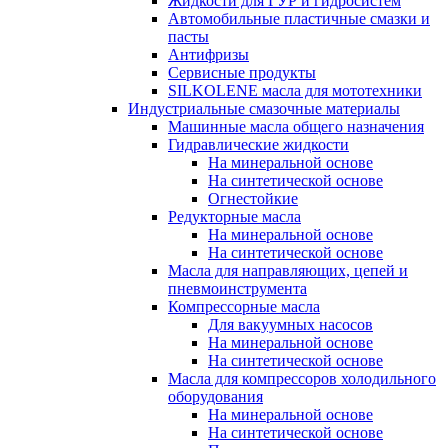
Жидкости для ГУР и гидросистем
Автомобильные пластичные смазки и
пасты
Антифризы
Сервисные продукты
SILKOLENE масла для мототехники
Индустриальные смазочные материалы
Машинные масла общего назначения
Гидравлические жидкости
На минеральной основе
На синтетической основе
Огнестойкие
Редукторные масла
На минеральной основе
На синтетической основе
Масла для направляющих, цепей и
пневмоинструмента
Компрессорные масла
Для вакуумных насосов
На минеральной основе
На синтетической основе
Масла для компрессоров холодильного
оборудования
На минеральной основе
На синтетической основе