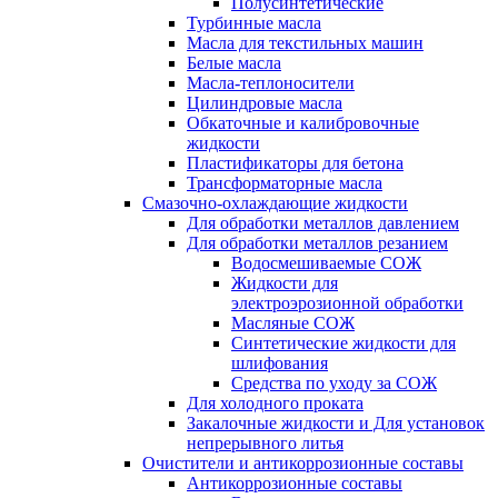
Полусинтетические
Турбинные масла
Масла для текстильных машин
Белые масла
Масла-теплоносители
Цилиндровые масла
Обкаточные и калибровочные
жидкости
Пластификаторы для бетона
Трансформаторные масла
Смазочно-охлаждающие жидкости
Для обработки металлов давлением
Для обработки металлов резанием
Водосмешиваемые СОЖ
Жидкости для
электроэрозионной обработки
Масляные СОЖ
Синтетические жидкости для
шлифования
Средства по уходу за СОЖ
Для холодного проката
Закалочные жидкости и Для установок
непрерывного литья
Очистители и антикоррозионные составы
Антикоррозионные составы