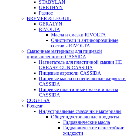
STABYLAN
URETHYN
Разное
BREMER & LEGUIL
GERALYN
RIVOLTA
Масла и смазки RIVOLTA
Очистители и антикоррозийные
составы RIVOLTA
Смазочные материалы для пищевой
промышленности CASSIDA
Нагнетатель для пластичной смазки HD
GREASE GUN CASSIDA
Пищевые аэрозоли CASSIDA
Пищевые масла и специальные жидкости
CASSIDA
Пищевые пластичные смазки и пасты
CASSIDA
COGELSA
Foxgear
Индустриальные смазочные материалы
Общеиндустриальные продукты
Гидравлические масла
Гидравлические огнестойкие
жидкости