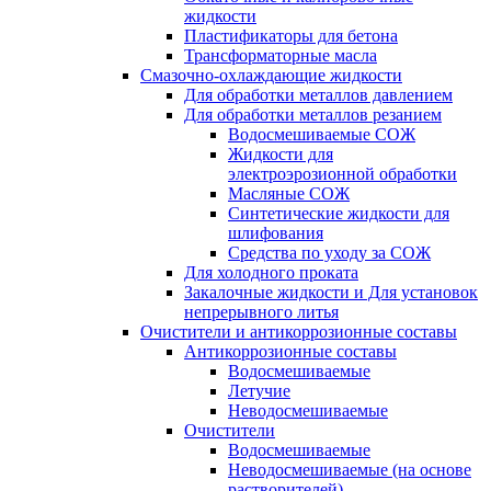
жидкости
Пластификаторы для бетона
Трансформаторные масла
Смазочно-охлаждающие жидкости
Для обработки металлов давлением
Для обработки металлов резанием
Водосмешиваемые СОЖ
Жидкости для
электроэрозионной обработки
Масляные СОЖ
Синтетические жидкости для
шлифования
Средства по уходу за СОЖ
Для холодного проката
Закалочные жидкости и Для установок
непрерывного литья
Очистители и антикоррозионные составы
Антикоррозионные составы
Водосмешиваемые
Летучие
Неводосмешиваемые
Очистители
Водосмешиваемые
Неводосмешиваемые (на основе
растворителей)