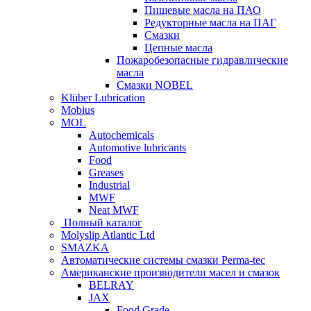
Пищевые масла на ПАО
Редукторные масла на ПАГ
Смазки
Цепные масла
Пожаробезопасные гидравлические
масла
Смазки NOBEL
Klüber Lubrication
Mobius
MOL
Autochemicals
Automotive lubricants
Food
Greases
Industrial
MWF
Neat MWF
Полный каталог
Molyslip Atlantic Ltd
SMAZKA
Автоматические системы смазки Perma-tec
Американские производители масел и смазок
BELRAY
JAX
Food Grade