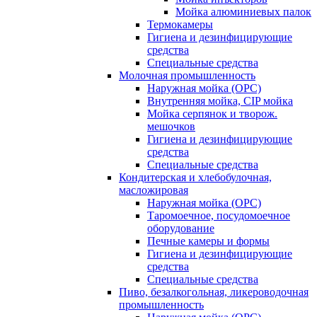
Мойка алюминиевых палок
Термокамеры
Гигиена и дезинфицирующие
средства
Специальные средства
Молочная промышленность
Наружная мойка (ОРС)
Внутренняя мойка, CIP мойка
Мойка серпянок и творож.
мешочков
Гигиена и дезинфицирующие
средства
Специальные средства
Кондитерская и хлебобулочная,
масложировая
Наружная мойка (ОРС)
Таромоечное, посудомоечное
оборудование
Печные камеры и формы
Гигиена и дезинфицирующие
средства
Специальные средства
Пиво, безалкогольная, ликероводочная
промышленность