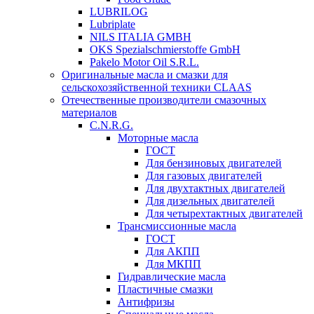
LUBRILOG
Lubriplate
NILS ITALIA GMBH
OKS Spezialschmierstoffe GmbH
Pakelo Motor Oil S.R.L.
Оригинальные масла и смазки для
сельскохозяйственной техники CLAAS
Отечественные производители смазочных
материалов
C.N.R.G.
Моторные масла
ГОСТ
Для бензиновых двигателей
Для газовых двигателей
Для двухтактных двигателей
Для дизельных двигателей
Для четырехтактных двигателей
Трансмиссионные масла
ГОСТ
Для АКПП
Для МКПП
Гидравлические масла
Пластичные смазки
Антифризы