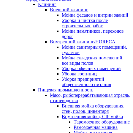
Клининг
Внешний клининг
Мойка фасадов и витрин зданий
Уборка и чистка после
строительных работ
Мойка памятников, переходов
дорог
Внутренний клининг/HORECA
Мойка санитарных помещений,
туалетов
Мойка складских помещений,
все виды полов
Уборка офисных помещений
Уборка гостиниц
Уборка предприятий
общественного питания
Пищевая промышленность
Мясо, рыбоперерабатывающая отрасль,
птицеводство
Внешняя мойка оборудования,
стен, полов, инвентаря
Внутренняя мойка, CIP мойка
Таромоечное оборудование
Рамомоечная машина
Мойка инъекторов