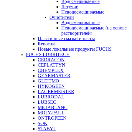
Водосмешиваемые
Летучие
Неводосмешиваемые
Очистители
Водосмешиваемые
Неводосмешиваемые (на основе
растворителей)
Пластичные смазки и пасты
Renocast
Новые локальные продукты FUCHS
FUCHS LUBRITECH
CEDRACON
CEPLATTYN
CHEMPLEX
GEARMASTER
GLEITMO
HYKOGEEN
LAGERMEISTER
LUBRODAL
LUBSEC
METABLANC
MOLY-PAUL
ONTROPEEN
SOK
STABYL