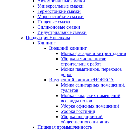
Автомобильные смазки
Универсальные смазки
Термостойкие смазки
Морозостойкие смазки
Пищевые смазки
Силиконовые смазки
Индустриальные смазки
Продукция Новелхим
Клининг
Внешний клининг
Мойка фасадов и витрин зданий
Уборка и чистка после
строительных работ
Мойка памятников, переходов
дорог
Внутренний клининг/HORECA
Мойка санитарных помещений,
туалетов
Мойка складских помещений,
все виды полов
Уборка офисных помещений
Уборка гостиниц
Уборка предприятий
общественного питания
Пищевая промышленность