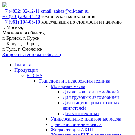
+7
(4832)
32-12-11
email:
zakaz@oil-titan.ru
+7
(910)
292-44-40
техническая консультация
+7
(961)
104-05-10
консультация по стоимости и наличию
г. Москва,
Московская область,
г. Брянск, г. Курск,
г. Калуга, г. Орел,
г. Тула, г. Смоленск.
Запросить тестовый образец
Главная
Продукция
FUCHS
Транспорт и внедорожная техника
Моторные масла
Для легковых автомобилей
Для грузовых автомобилей
Для стационарных газовых
двигателей
Для мототехники
Универсальные тракторные масла
Трансмиссионные масла
Жидкости для АКПП