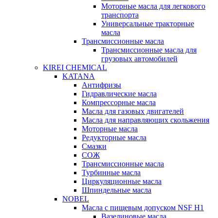
Моторные масла для легкового
транспорта
Универсальные тракторные
масла
Трансмиссионные масла
Трансмиссионные масла для
грузовых автомобилей
KIREI CHEMICAL
KATANA
Антифризы
Гидравлические масла
Компрессорные масла
Масла для газовых двигателей
Масла для направляющих скольжения
Моторные масла
Редукторные масла
Смазки
СОЖ
Трансмиссионные масла
Турбинные масла
Циркуляционные масла
Шпиндельные масла
NOBEL
Масла с пищевым допуском NSF H1
Вазелиновые масла