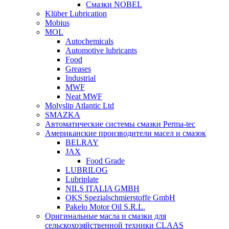
Смазки NOBEL
Klüber Lubrication
Mobius
MOL
Autochemicals
Automotive lubricants
Food
Greases
Industrial
MWF
Neat MWF
Molyslip Atlantic Ltd
SMAZKA
Автоматические системы смазки Perma-tec
Американские производители масел и смазок
BELRAY
JAX
Food Grade
LUBRILOG
Lubriplate
NILS ITALIA GMBH
OKS Spezialschmierstoffe GmbH
Pakelo Motor Oil S.R.L.
Оригинальные масла и смазки для
сельскохозяйственной техники CLAAS