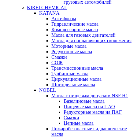
грузовых автомобилей
KIREI CHEMICAL
KATANA
Антифризы
Гидравлические масла
Компрессорные масла
Масла для газовых двигателей
Масла для направляющих скольжения
Моторные масла
Редукторные масла
Смазки
СОЖ
Трансмиссионные масла
Турбинные масла
Циркуляционные масла
Шпиндельные масла
NOBEL
Масла с пищевым допуском NSF H1
Вазелиновые масла
Пищевые масла на ПАО
Редукторные масла на ПАГ
Смазки
Цепные масла
Пожаробезопасные гидравлические
масла