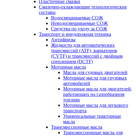
Пластичные смазки
Смазочно-охлаждающие технологические
составы
Водосмешиваемые СОЖ
Неводосмешиваемые СОЖ
Средства по уходу за СОЖ
Транспорт и внедорожная техника
Антифризы
Жидкости для автоматических
трансмиссий (ATF), вариаторов
(CVTF) и трансмиссий с двойным
сцеплением (DCTF)
Моторные масла
Масла для судовых двигателей
Моторные масла для грузовых
автомобилей
Моторные масла для двигателей,
работающих на газообразном
топливе
Моторные масла для легкового
транспорта
Универсальные тракторные
масла
Трансмиссионные масла
Трансмиссионные масла для