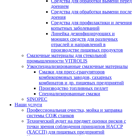
Средства для обработки вымени перед
доением
Средства для обработки вымени после
доения
Средства для профилактики и лечения
копытных заболеваний
Линейка дезинфицирующих и
моющих средств для различных
отраслей и направлений в
производстве пищевых продуктов
Смазочные материалы для стекольной
промышленности VITROLIS
Узкоспециализированные смазочные материалы
Смазки для пресс-грануляторов
комбикормовых заводов, сахарных
комбинатов и др. пищевых предприятий
Производство топливных пеллет
Специализированные смазки
SINOPEC
Наши услуги
Профессиональная очистка, мойка и заправка
системы СОЖ станков
Технический аудит на предмет оценки рисков с
точки зрения соблюдения принципов HACCP
(ХАССП) для пищевых предприятий