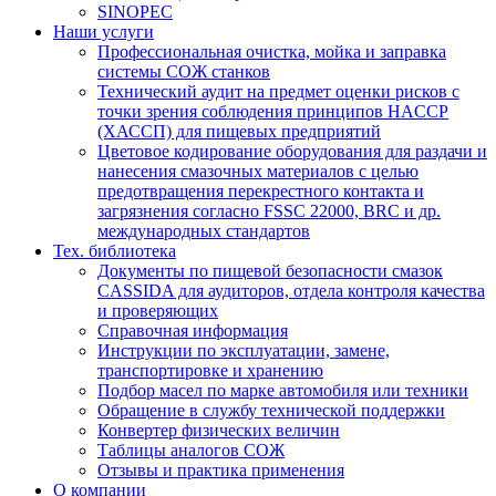
SINOPEC
Наши услуги
Профессиональная очистка, мойка и заправка
системы СОЖ станков
Технический аудит на предмет оценки рисков с
точки зрения соблюдения принципов HACCP
(ХАССП) для пищевых предприятий
Цветовое кодирование оборудования для раздачи и
нанесения смазочных материалов с целью
предотвращения перекрестного контакта и
загрязнения согласно FSSC 22000, BRC и др.
международных стандартов
Тех. библиотека
Документы по пищевой безопасности смазок
CASSIDA для аудиторов, отдела контроля качества
и проверяющих
Справочная информация
Инструкции по эксплуатации, замене,
транспортировке и хранению
Подбор масел по марке автомобиля или техники
Обращение в службу технической поддержки
Конвертер физических величин
Таблицы аналогов СОЖ
Отзывы и практика применения
О компании