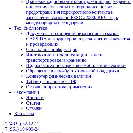
Цветовое кодирование оборудования для раздачи и
нанесения смазочных материалов с целью
предотвращения перекрестного контакта и
загрязнения согласно FSSC 22000, BRC и др.
международных стандартов
Тех. библиотека
Документы по пищевой безопасности смазок
CASSIDA для аудиторов, отдела контроля качества
и проверяющих
Справочная информация
Инструкции по эксплуатации, замене,
транспортировке и хранению
Подбор масел по марке автомобиля или техники
Обращение в службу технической поддержки
Конвертер физических величин
Таблицы аналогов СОЖ
Отзывы и практика применения
О компании
Новости
Статьи
Отзывы
Контакты
+7
(4832)
32-12-11
+7
(961)
104-00-24