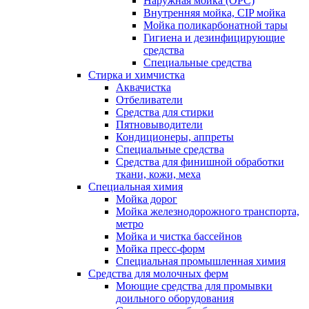
Наружная мойка (ОРС)
Внутренняя мойка, CIP мойка
Мойка поликарбонатной тары
Гигиена и дезинфицирующие
средства
Специальные средства
Стирка и химчистка
Аквачистка
Отбеливатели
Средства для стирки
Пятновыводители
Кондиционеры, аппреты
Специальные средства
Средства для финишной обработки
ткани, кожи, меха
Специальная химия
Мойка дорог
Мойка железнодорожного транспорта,
метро
Мойка и чистка бассейнов
Мойка пресс-форм
Специальная промышленная химия
Средства для молочных ферм
Моющие средства для промывки
доильного оборудования