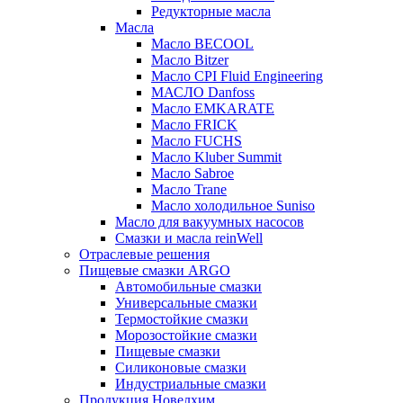
Редукторные масла
Масла
Масло BECOOL
Масло Bitzer
Масло CPI Fluid Engineering
МАСЛО Danfoss
Масло EMKARATE
Масло FRICK
Масло FUCHS
Масло Kluber Summit
Масло Sabroe
Масло Trane
Масло холодильное Suniso
Масло для вакуумных насосов
Смазки и масла reinWell
Отраслевые решения
Пищевые смазки ARGO
Автомобильные смазки
Универсальные смазки
Термостойкие смазки
Морозостойкие смазки
Пищевые смазки
Силиконовые смазки
Индустриальные смазки
Продукция Новелхим