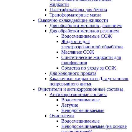
жидкости
Пластификаторы для бетона
Трансформаторные масла
Смазочно-охлаждающие жидкости
Для обработки металлов давлением
Для обработки металлов резанием
Водосмешиваемые СОЖ
Жидкости для
электроэрозионной обработки
Масляные СОЖ
Синтетические жидкости для
шлифования
Средства по уходу за СОЖ
Для холодного проката
Закалочные жидкости и Для установок
непрерывного литья
Очистители и антикоррозионные составы
Антикоррозионные составы
Водосмешиваемые
Летучие
Неводосмешиваемые
Очистители
Водосмешиваемые
Неводосмешиваемые (на основе
растворителей)