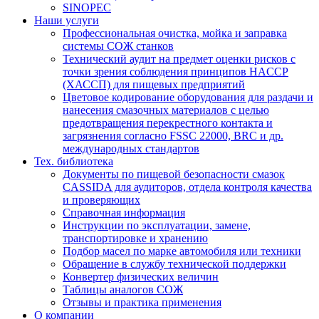
SINOPEC
Наши услуги
Профессиональная очистка, мойка и заправка
системы СОЖ станков
Технический аудит на предмет оценки рисков с
точки зрения соблюдения принципов HACCP
(ХАССП) для пищевых предприятий
Цветовое кодирование оборудования для раздачи и
нанесения смазочных материалов с целью
предотвращения перекрестного контакта и
загрязнения согласно FSSC 22000, BRC и др.
международных стандартов
Тех. библиотека
Документы по пищевой безопасности смазок
CASSIDA для аудиторов, отдела контроля качества
и проверяющих
Справочная информация
Инструкции по эксплуатации, замене,
транспортировке и хранению
Подбор масел по марке автомобиля или техники
Обращение в службу технической поддержки
Конвертер физических величин
Таблицы аналогов СОЖ
Отзывы и практика применения
О компании