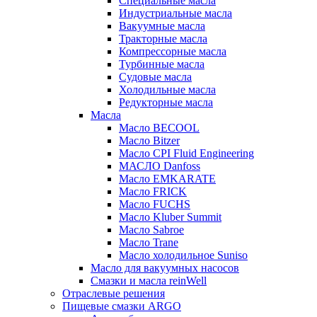
Специальные масла
Индустриальные масла
Вакуумные масла
Тракторные масла
Компрессорные масла
Турбинные масла
Судовые масла
Холодильные масла
Редукторные масла
Масла
Масло BECOOL
Масло Bitzer
Масло CPI Fluid Engineering
МАСЛО Danfoss
Масло EMKARATE
Масло FRICK
Масло FUCHS
Масло Kluber Summit
Масло Sabroe
Масло Trane
Масло холодильное Suniso
Масло для вакуумных насосов
Смазки и масла reinWell
Отраслевые решения
Пищевые смазки ARGO