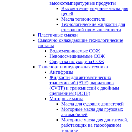
высокотемпературные продукты
Высокотемпературные масла для
цепей
Масла теплоносители
Технологические жидкости для
стекольной промышленности
Пластичные смазки
Смазочно-охлаждающие технологические
составы
Водосмешиваемые СОЖ
Неводосмешиваемые СОЖ
Средства по уходу за СОЖ
Транспорт и внедорожная техника
Антифризы
Жидкости для автоматических
трансмиссий (ATF), вариаторов
(CVTF) и трансмиссий с двойным
сцеплением (DCTF)
Моторные масла
Масла для судовых двигателей
Моторные масла для грузовых
автомобилей
Моторные масла для двигателей,
работающих на газообразном
топливе