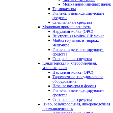
Мойка алюминиевых палок
Термокамеры
Гигиена и дезинфицирующие
средства
Специальные средства
Молочная промышленность
Наружная мойка (ОРС)
Внутренняя мойка, CIP мойка
Мойка серпянок и творож.
мешочков
Гигиена и дезинфицирующие
средства
Специальные средства
Кондитерская и хлебобулочная,
масложировая
Наружная мойка (ОРС)
Таромоечное, посудомоечное
оборудование
Печные камеры и формы
Гигиена и дезинфицирующие
средства
Специальные средства
Пиво, безалкогольная, ликероводочная
промышленность