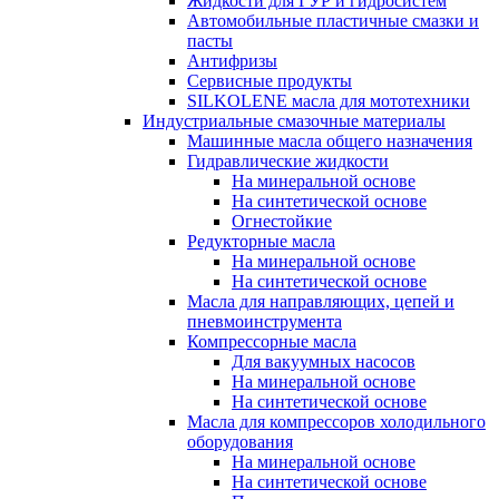
Жидкости для ГУР и гидросистем
Автомобильные пластичные смазки и
пасты
Антифризы
Сервисные продукты
SILKOLENE масла для мототехники
Индустриальные смазочные материалы
Машинные масла общего назначения
Гидравлические жидкости
На минеральной основе
На синтетической основе
Огнестойкие
Редукторные масла
На минеральной основе
На синтетической основе
Масла для направляющих, цепей и
пневмоинструмента
Компрессорные масла
Для вакуумных насосов
На минеральной основе
На синтетической основе
Масла для компрессоров холодильного
оборудования
На минеральной основе
На синтетической основе