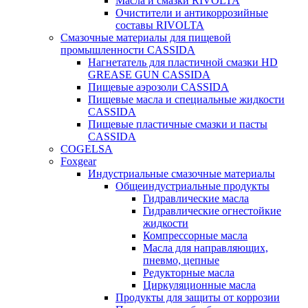
Масла и смазки RIVOLTA
Очистители и антикоррозийные
составы RIVOLTA
Смазочные материалы для пищевой
промышленности CASSIDA
Нагнетатель для пластичной смазки HD
GREASE GUN CASSIDA
Пищевые аэрозоли CASSIDA
Пищевые масла и специальные жидкости
CASSIDA
Пищевые пластичные смазки и пасты
CASSIDA
COGELSA
Foxgear
Индустриальные смазочные материалы
Общеиндустриальные продукты
Гидравлические масла
Гидравлические огнестойкие
жидкости
Компрессорные масла
Масла для направляющих,
пневмо, цепные
Редукторные масла
Циркуляционные масла
Продукты для защиты от коррозии