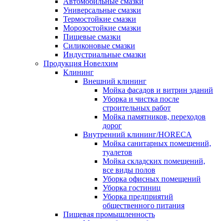
Автомобильные смазки
Универсальные смазки
Термостойкие смазки
Морозостойкие смазки
Пищевые смазки
Силиконовые смазки
Индустриальные смазки
Продукция Новелхим
Клининг
Внешний клининг
Мойка фасадов и витрин зданий
Уборка и чистка после
строительных работ
Мойка памятников, переходов
дорог
Внутренний клининг/HORECA
Мойка санитарных помещений,
туалетов
Мойка складских помещений,
все виды полов
Уборка офисных помещений
Уборка гостиниц
Уборка предприятий
общественного питания
Пищевая промышленность