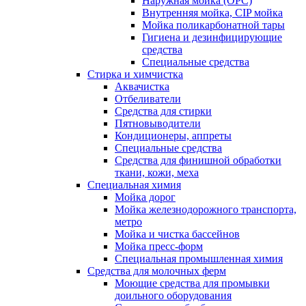
Наружная мойка (ОРС)
Внутренняя мойка, CIP мойка
Мойка поликарбонатной тары
Гигиена и дезинфицирующие
средства
Специальные средства
Стирка и химчистка
Аквачистка
Отбеливатели
Средства для стирки
Пятновыводители
Кондиционеры, аппреты
Специальные средства
Средства для финишной обработки
ткани, кожи, меха
Специальная химия
Мойка дорог
Мойка железнодорожного транспорта,
метро
Мойка и чистка бассейнов
Мойка пресс-форм
Специальная промышленная химия
Средства для молочных ферм
Моющие средства для промывки
доильного оборудования