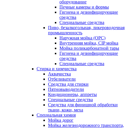
оборудование
Печные камеры и формы
Гигиена и дезинфицирующие
средства
Специальные средства
Пиво, безалкогольная, ликероводочная
промышленность
Наружная мойка (ОРС)
Внутренняя мойка, CIP мойка
Мойка поликарбонатной тары
Гигиена и дезинфицирующие
средства
Специальные средства
Стирка и химчистка
Аквачистка
Отбеливатели
Средства для стирки
Пятновыводители
Кондиционеры, аппреты
Специальные средства
Средства для финишной обработки
ткани, кожи, меха
Специальная химия
Мойка дорог
Мойка железнодорожного транспорта,