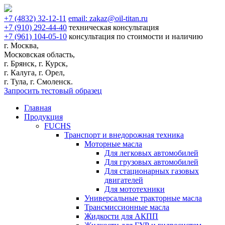
+7
(4832)
32-12-11
email:
zakaz@oil-titan.ru
+7
(910)
292-44-40
техническая консультация
+7
(961)
104-05-10
консультация по стоимости и наличию
г. Москва,
Московская область,
г. Брянск, г. Курск,
г. Калуга, г. Орел,
г. Тула, г. Смоленск.
Запросить тестовый образец
Главная
Продукция
FUCHS
Транспорт и внедорожная техника
Моторные масла
Для легковых автомобилей
Для грузовых автомобилей
Для стационарных газовых
двигателей
Для мототехники
Универсальные тракторные масла
Трансмиссионные масла
Жидкости для АКПП