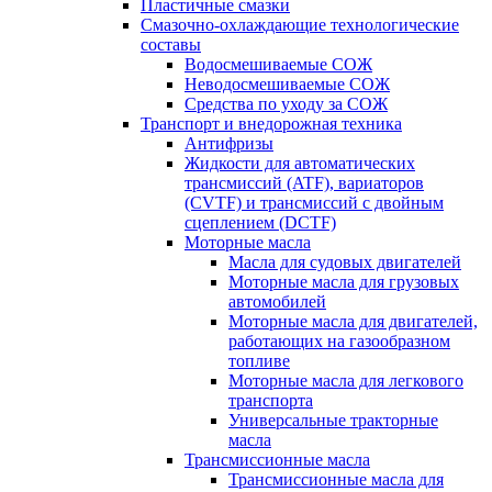
Пластичные смазки
Смазочно-охлаждающие технологические
составы
Водосмешиваемые СОЖ
Неводосмешиваемые СОЖ
Средства по уходу за СОЖ
Транспорт и внедорожная техника
Антифризы
Жидкости для автоматических
трансмиссий (ATF), вариаторов
(CVTF) и трансмиссий с двойным
сцеплением (DCTF)
Моторные масла
Масла для судовых двигателей
Моторные масла для грузовых
автомобилей
Моторные масла для двигателей,
работающих на газообразном
топливе
Моторные масла для легкового
транспорта
Универсальные тракторные
масла
Трансмиссионные масла
Трансмиссионные масла для