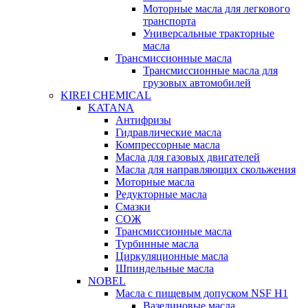
Моторные масла для легкового
транспорта
Универсальные тракторные
масла
Трансмиссионные масла
Трансмиссионные масла для
грузовых автомобилей
KIREI CHEMICAL
KATANA
Антифризы
Гидравлические масла
Компрессорные масла
Масла для газовых двигателей
Масла для направляющих скольжения
Моторные масла
Редукторные масла
Смазки
СОЖ
Трансмиссионные масла
Турбинные масла
Циркуляционные масла
Шпиндельные масла
NOBEL
Масла с пищевым допуском NSF H1
Вазелиновые масла