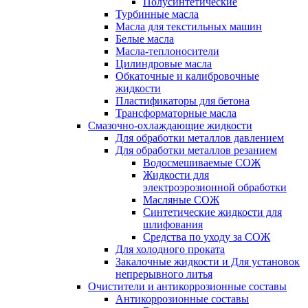
Полусинтетические
Турбинные масла
Масла для текстильных машин
Белые масла
Масла-теплоносители
Цилиндровые масла
Обкаточные и калибровочные
жидкости
Пластификаторы для бетона
Трансформаторные масла
Смазочно-охлаждающие жидкости
Для обработки металлов давлением
Для обработки металлов резанием
Водосмешиваемые СОЖ
Жидкости для
электроэрозионной обработки
Масляные СОЖ
Синтетические жидкости для
шлифования
Средства по уходу за СОЖ
Для холодного проката
Закалочные жидкости и Для установок
непрерывного литья
Очистители и антикоррозионные составы
Антикоррозионные составы