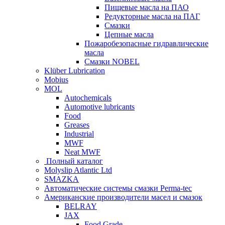
Пищевые масла на ПАО
Редукторные масла на ПАГ
Смазки
Цепные масла
Пожаробезопасные гидравлические
масла
Смазки NOBEL
Klüber Lubrication
Mobius
MOL
Autochemicals
Automotive lubricants
Food
Greases
Industrial
MWF
Neat MWF
Полный каталог
Molyslip Atlantic Ltd
SMAZKA
Автоматические системы смазки Perma-tec
Американские производители масел и смазок
BELRAY
JAX
Food Grade