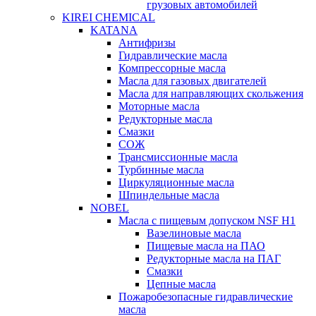
грузовых автомобилей
KIREI CHEMICAL
KATANA
Антифризы
Гидравлические масла
Компрессорные масла
Масла для газовых двигателей
Масла для направляющих скольжения
Моторные масла
Редукторные масла
Смазки
СОЖ
Трансмиссионные масла
Турбинные масла
Циркуляционные масла
Шпиндельные масла
NOBEL
Масла с пищевым допуском NSF H1
Вазелиновые масла
Пищевые масла на ПАО
Редукторные масла на ПАГ
Смазки
Цепные масла
Пожаробезопасные гидравлические
масла