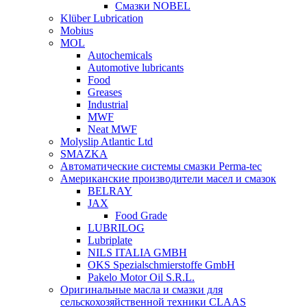
Смазки NOBEL
Klüber Lubrication
Mobius
MOL
Autochemicals
Automotive lubricants
Food
Greases
Industrial
MWF
Neat MWF
Molyslip Atlantic Ltd
SMAZKA
Автоматические системы смазки Perma-tec
Американские производители масел и смазок
BELRAY
JAX
Food Grade
LUBRILOG
Lubriplate
NILS ITALIA GMBH
OKS Spezialschmierstoffe GmbH
Pakelo Motor Oil S.R.L.
Оригинальные масла и смазки для
сельскохозяйственной техники CLAAS