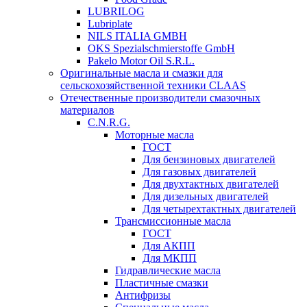
LUBRILOG
Lubriplate
NILS ITALIA GMBH
OKS Spezialschmierstoffe GmbH
Pakelo Motor Oil S.R.L.
Оригинальные масла и смазки для
сельскохозяйственной техники CLAAS
Отечественные производители смазочных
материалов
C.N.R.G.
Моторные масла
ГОСТ
Для бензиновых двигателей
Для газовых двигателей
Для двухтактных двигателей
Для дизельных двигателей
Для четырехтактных двигателей
Трансмиссионные масла
ГОСТ
Для АКПП
Для МКПП
Гидравлические масла
Пластичные смазки
Антифризы