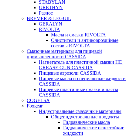
STABYLAN
URETHYN
Разное
BREMER & LEGUIL
GERALYN
RIVOLTA
Масла и смазки RIVOLTA
Очистители и антикоррозийные
составы RIVOLTA
Смазочные материалы для пищевой
промышленности CASSIDA
Нагнетатель для пластичной смазки HD
GREASE GUN CASSIDA
Пищевые аэрозоли CASSIDA
Пищевые масла и специальные жидкости
CASSIDA
Пищевые пластичные смазки и пасты
CASSIDA
COGELSA
Foxgear
Индустриальные смазочные материалы
Общеиндустриальные продукты
Гидравлические масла
Гидравлические огнестойкие
жидкости