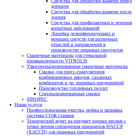
Средства для обработки вымени перед
доением
Средства для обработки вымени после
доения
Средства для профилактики и лечения
копытных заболеваний
Линейка дезинфицирующих и
моющих средств для различных
отраслей и направлений в
производстве пищевых продуктов
Смазочные материалы для стекольной
промышленности VITROLIS
Узкоспециализированные смазочные материалы
Смазки для пресс-грануляторов
комбикормовых заводов, сахарных
комбинатов и др. пищевых предприятий
Производство топливных пеллет
Специализированные смазки
SINOPEC
Наши услуги
Профессиональная очистка, мойка и заправка
системы СОЖ станков
Технический аудит на предмет оценки рисков с
точки зрения соблюдения принципов HACCP
(ХАССП) для пищевых предприятий