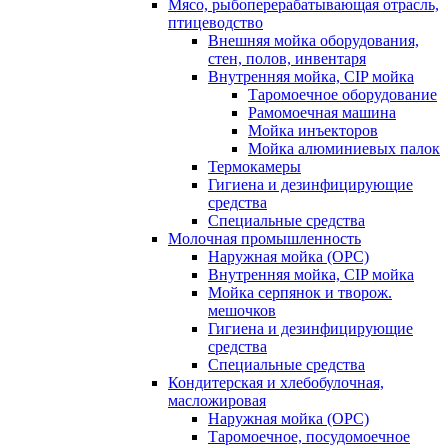
Мясо, рыбоперерабатывающая отрасль,
птицеводство
Внешняя мойка оборудования,
стен, полов, инвентаря
Внутренняя мойка, CIP мойка
Таромоечное оборудование
Рамомоечная машина
Мойка инъекторов
Мойка алюминиевых палок
Термокамеры
Гигиена и дезинфицирующие
средства
Специальные средства
Молочная промышленность
Наружная мойка (ОРС)
Внутренняя мойка, CIP мойка
Мойка серпянок и творож.
мешочков
Гигиена и дезинфицирующие
средства
Специальные средства
Кондитерская и хлебобулочная,
масложировая
Наружная мойка (ОРС)
Таромоечное, посудомоечное