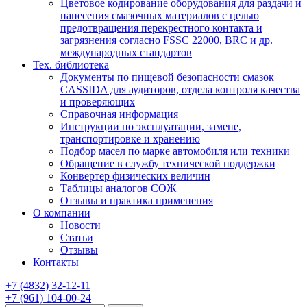
Цветовое кодирование оборудования для раздачи и
нанесения смазочных материалов с целью
предотвращения перекрестного контакта и
загрязнения согласно FSSC 22000, BRC и др.
международных стандартов
Тех. библиотека
Документы по пищевой безопасности смазок
CASSIDA для аудиторов, отдела контроля качества
и проверяющих
Справочная информация
Инструкции по эксплуатации, замене,
транспортировке и хранению
Подбор масел по марке автомобиля или техники
Обращение в службу технической поддержки
Конвертер физических величин
Таблицы аналогов СОЖ
Отзывы и практика применения
О компании
Новости
Статьи
Отзывы
Контакты
+7
(4832)
32-12-11
+7
(961)
104-00-24