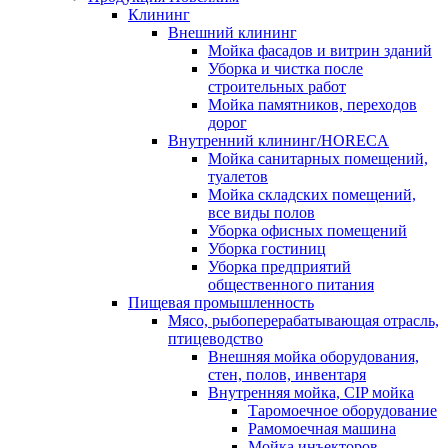
Клининг
Внешний клининг
Мойка фасадов и витрин зданий
Уборка и чистка после
строительных работ
Мойка памятников, переходов
дорог
Внутренний клининг/HORECA
Мойка санитарных помещений,
туалетов
Мойка складских помещений,
все виды полов
Уборка офисных помещений
Уборка гостиниц
Уборка предприятий
общественного питания
Пищевая промышленность
Мясо, рыбоперерабатывающая отрасль,
птицеводство
Внешняя мойка оборудования,
стен, полов, инвентаря
Внутренняя мойка, CIP мойка
Таромоечное оборудование
Рамомоечная машина
Мойка инъекторов