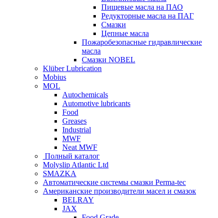
Пищевые масла на ПАО
Редукторные масла на ПАГ
Смазки
Цепные масла
Пожаробезопасные гидравлические
масла
Смазки NOBEL
Klüber Lubrication
Mobius
MOL
Autochemicals
Automotive lubricants
Food
Greases
Industrial
MWF
Neat MWF
Полный каталог
Molyslip Atlantic Ltd
SMAZKA
Автоматические системы смазки Perma-tec
Американские производители масел и смазок
BELRAY
JAX
Food Grade