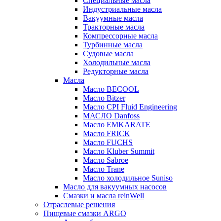
Специальные масла
Индустриальные масла
Вакуумные масла
Тракторные масла
Компрессорные масла
Турбинные масла
Судовые масла
Холодильные масла
Редукторные масла
Масла
Масло BECOOL
Масло Bitzer
Масло CPI Fluid Engineering
МАСЛО Danfoss
Масло EMKARATE
Масло FRICK
Масло FUCHS
Масло Kluber Summit
Масло Sabroe
Масло Trane
Масло холодильное Suniso
Масло для вакуумных насосов
Смазки и масла reinWell
Отраслевые решения
Пищевые смазки ARGO