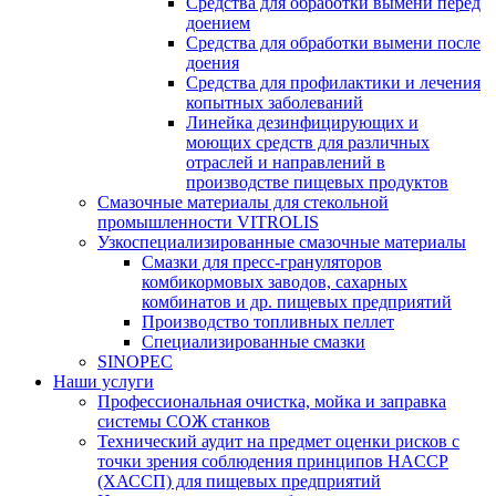
Средства для обработки вымени перед
доением
Средства для обработки вымени после
доения
Средства для профилактики и лечения
копытных заболеваний
Линейка дезинфицирующих и
моющих средств для различных
отраслей и направлений в
производстве пищевых продуктов
Смазочные материалы для стекольной
промышленности VITROLIS
Узкоспециализированные смазочные материалы
Смазки для пресс-грануляторов
комбикормовых заводов, сахарных
комбинатов и др. пищевых предприятий
Производство топливных пеллет
Специализированные смазки
SINOPEC
Наши услуги
Профессиональная очистка, мойка и заправка
системы СОЖ станков
Технический аудит на предмет оценки рисков с
точки зрения соблюдения принципов HACCP
(ХАССП) для пищевых предприятий