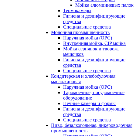
Мойка алюминиевых палок
Термокамеры
Гигиена и дезинфицирующие
средства
Специальные средства
Молочная промышленность
Наружная мойка (ОРС)
Внутренняя мойка, CIP мойка
Мойка серпянок и творож.
мешочков
Гигиена и дезинфицирующие
средства
Специальные средства
Кондитерская и хлебобулочная,
масложировая
Наружная мойка (ОРС)
Таромоечное, посудомоечное
оборудование
Печные камеры и формы
Гигиена и дезинфицирующие
средства
Специальные средства
Пиво, безалкогольная, ликероводочная
промышленность