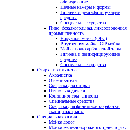
оборудование
Печные камеры и формы
Гигиена и дезинфицирующие
средства
Специальные средства
Пиво, безалкогольная, ликероводочная
промышленность
Наружная мойка (ОРС)
Внутренняя мойка, CIP мойка
Мойка поликарбонатной тары
Гигиена и дезинфицирующие
средства
Специальные средства
Стирка и химчистка
Аквачистка
Отбеливатели
Средства для стирки
Пятновыводители
Кондиционеры, аппреты
Специальные средства
Средства для финишной обработки
ткани, кожи, меха
Специальная химия
Мойка дорог
Мойка железнодорожного транспорта,