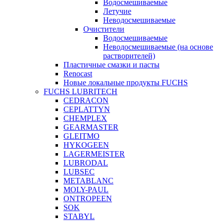
Водосмешиваемые
Летучие
Неводосмешиваемые
Очистители
Водосмешиваемые
Неводосмешиваемые (на основе
растворителей)
Пластичные смазки и пасты
Renocast
Новые локальные продукты FUCHS
FUCHS LUBRITECH
CEDRACON
CEPLATTYN
CHEMPLEX
GEARMASTER
GLEITMO
HYKOGEEN
LAGERMEISTER
LUBRODAL
LUBSEC
METABLANC
MOLY-PAUL
ONTROPEEN
SOK
STABYL