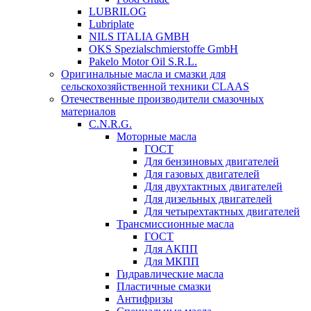
LUBRILOG
Lubriplate
NILS ITALIA GMBH
OKS Spezialschmierstoffe GmbH
Pakelo Motor Oil S.R.L.
Оригинальные масла и смазки для
сельскохозяйственной техники CLAAS
Отечественные производители смазочных
материалов
C.N.R.G.
Моторные масла
ГОСТ
Для бензиновых двигателей
Для газовых двигателей
Для двухтактных двигателей
Для дизельных двигателей
Для четырехтактных двигателей
Трансмиссионные масла
ГОСТ
Для АКПП
Для МКПП
Гидравлические масла
Пластичные смазки
Антифризы