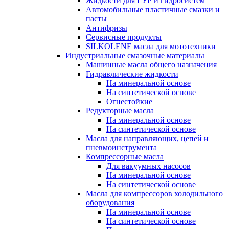
Жидкости для ГУР и гидросистем
Автомобильные пластичные смазки и
пасты
Антифризы
Сервисные продукты
SILKOLENE масла для мототехники
Индустриальные смазочные материалы
Машинные масла общего назначения
Гидравлические жидкости
На минеральной основе
На синтетической основе
Огнестойкие
Редукторные масла
На минеральной основе
На синтетической основе
Масла для направляющих, цепей и
пневмоинструмента
Компрессорные масла
Для вакуумных насосов
На минеральной основе
На синтетической основе
Масла для компрессоров холодильного
оборудования
На минеральной основе
На синтетической основе