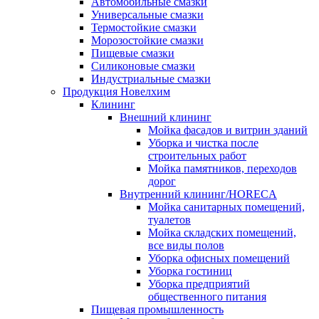
Автомобильные смазки
Универсальные смазки
Термостойкие смазки
Морозостойкие смазки
Пищевые смазки
Силиконовые смазки
Индустриальные смазки
Продукция Новелхим
Клининг
Внешний клининг
Мойка фасадов и витрин зданий
Уборка и чистка после
строительных работ
Мойка памятников, переходов
дорог
Внутренний клининг/HORECA
Мойка санитарных помещений,
туалетов
Мойка складских помещений,
все виды полов
Уборка офисных помещений
Уборка гостиниц
Уборка предприятий
общественного питания
Пищевая промышленность