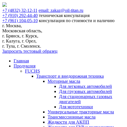
+7
(4832)
32-12-11
email:
zakaz@oil-titan.ru
+7
(910)
292-44-40
техническая консультация
+7
(961)
104-05-10
консультация по стоимости и наличию
г. Москва,
Московская область,
г. Брянск, г. Курск,
г. Калуга, г. Орел,
г. Тула, г. Смоленск.
Запросить тестовый образец
Главная
Продукция
FUCHS
Транспорт и внедорожная техника
Моторные масла
Для легковых автомобилей
Для грузовых автомобилей
Для стационарных газовых
двигателей
Для мототехники
Универсальные тракторные масла
Трансмиссионные масла
Жидкости для АКПП