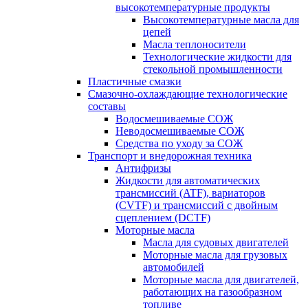
высокотемпературные продукты
Высокотемпературные масла для
цепей
Масла теплоносители
Технологические жидкости для
стекольной промышленности
Пластичные смазки
Смазочно-охлаждающие технологические
составы
Водосмешиваемые СОЖ
Неводосмешиваемые СОЖ
Средства по уходу за СОЖ
Транспорт и внедорожная техника
Антифризы
Жидкости для автоматических
трансмиссий (ATF), вариаторов
(CVTF) и трансмиссий с двойным
сцеплением (DCTF)
Моторные масла
Масла для судовых двигателей
Моторные масла для грузовых
автомобилей
Моторные масла для двигателей,
работающих на газообразном
топливе