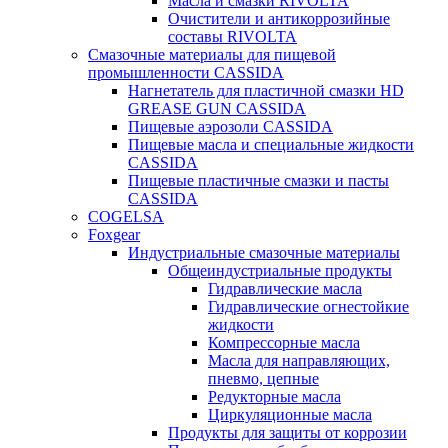
Масла и смазки RIVOLTA
Очистители и антикоррозийные
составы RIVOLTA
Смазочные материалы для пищевой
промышленности CASSIDA
Нагнетатель для пластичной смазки HD
GREASE GUN CASSIDA
Пищевые аэрозоли CASSIDA
Пищевые масла и специальные жидкости
CASSIDA
Пищевые пластичные смазки и пасты
CASSIDA
COGELSA
Foxgear
Индустриальные смазочные материалы
Общеиндустриальные продукты
Гидравлические масла
Гидравлические огнестойкие
жидкости
Компрессорные масла
Масла для направляющих,
пневмо, цепные
Редукторные масла
Циркуляционные масла
Продукты для защиты от коррозии