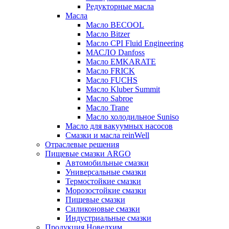
Редукторные масла
Масла
Масло BECOOL
Масло Bitzer
Масло CPI Fluid Engineering
МАСЛО Danfoss
Масло EMKARATE
Масло FRICK
Масло FUCHS
Масло Kluber Summit
Масло Sabroe
Масло Trane
Масло холодильное Suniso
Масло для вакуумных насосов
Смазки и масла reinWell
Отраслевые решения
Пищевые смазки ARGO
Автомобильные смазки
Универсальные смазки
Термостойкие смазки
Морозостойкие смазки
Пищевые смазки
Силиконовые смазки
Индустриальные смазки
Продукция Новелхим