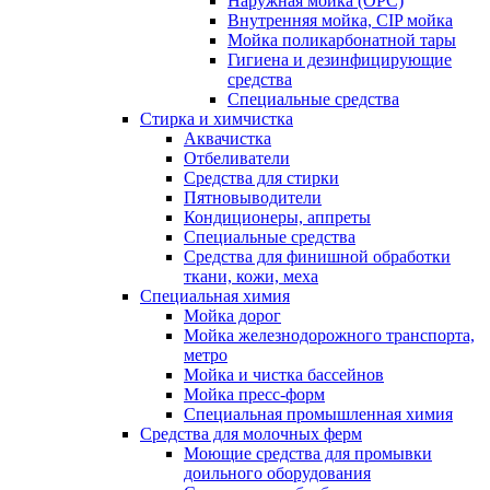
Наружная мойка (ОРС)
Внутренняя мойка, CIP мойка
Мойка поликарбонатной тары
Гигиена и дезинфицирующие
средства
Специальные средства
Стирка и химчистка
Аквачистка
Отбеливатели
Средства для стирки
Пятновыводители
Кондиционеры, аппреты
Специальные средства
Средства для финишной обработки
ткани, кожи, меха
Специальная химия
Мойка дорог
Мойка железнодорожного транспорта,
метро
Мойка и чистка бассейнов
Мойка пресс-форм
Специальная промышленная химия
Средства для молочных ферм
Моющие средства для промывки
доильного оборудования