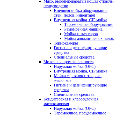
Мясо, рыбоперерабатывающая отрасль,
птицеводство
Внешняя мойка оборудования,
стен, полов, инвентаря
Внутренняя мойка, CIP мойка
Таромоечное оборудование
Рамомоечная машина
Мойка инъекторов
Мойка алюминиевых палок
Термокамеры
Гигиена и дезинфицирующие
средства
Специальные средства
Молочная промышленность
Наружная мойка (ОРС)
Внутренняя мойка, CIP мойка
Мойка серпянок и творож.
мешочков
Гигиена и дезинфицирующие
средства
Специальные средства
Кондитерская и хлебобулочная,
масложировая
Наружная мойка (ОРС)
Таромоечное, посудомоечное