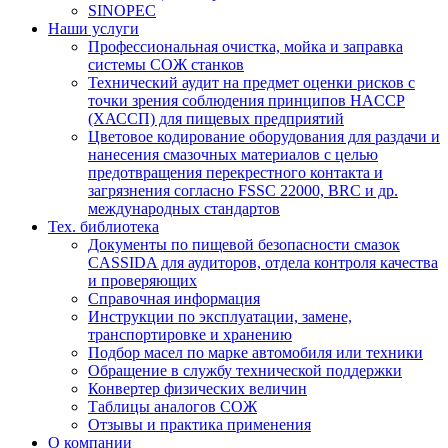
SINOPEC
Наши услуги
Профессиональная очистка, мойка и заправка
системы СОЖ станков
Технический аудит на предмет оценки рисков с
точки зрения соблюдения принципов HACCP
(ХАССП) для пищевых предприятий
Цветовое кодирование оборудования для раздачи и
нанесения смазочных материалов с целью
предотвращения перекрестного контакта и
загрязнения согласно FSSC 22000, BRC и др.
международных стандартов
Тех. библиотека
Документы по пищевой безопасности смазок
CASSIDA для аудиторов, отдела контроля качества
и проверяющих
Справочная информация
Инструкции по эксплуатации, замене,
транспортировке и хранению
Подбор масел по марке автомобиля или техники
Обращение в службу технической поддержки
Конвертер физических величин
Таблицы аналогов СОЖ
Отзывы и практика применения
О компании