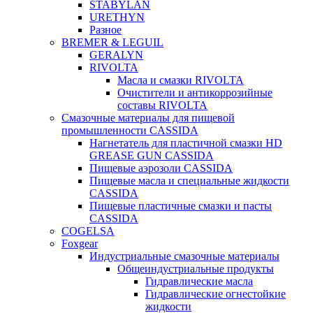
STABYLAN
URETHYN
Разное
BREMER & LEGUIL
GERALYN
RIVOLTA
Масла и смазки RIVOLTA
Очистители и антикоррозийные
составы RIVOLTA
Смазочные материалы для пищевой
промышленности CASSIDA
Нагнетатель для пластичной смазки HD
GREASE GUN CASSIDA
Пищевые аэрозоли CASSIDA
Пищевые масла и специальные жидкости
CASSIDA
Пищевые пластичные смазки и пасты
CASSIDA
COGELSA
Foxgear
Индустриальные смазочные материалы
Общеиндустриальные продукты
Гидравлические масла
Гидравлические огнестойкие
жидкости