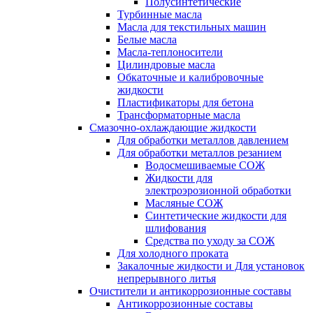
Полусинтетические
Турбинные масла
Масла для текстильных машин
Белые масла
Масла-теплоносители
Цилиндровые масла
Обкаточные и калибровочные
жидкости
Пластификаторы для бетона
Трансформаторные масла
Смазочно-охлаждающие жидкости
Для обработки металлов давлением
Для обработки металлов резанием
Водосмешиваемые СОЖ
Жидкости для
электроэрозионной обработки
Масляные СОЖ
Синтетические жидкости для
шлифования
Средства по уходу за СОЖ
Для холодного проката
Закалочные жидкости и Для установок
непрерывного литья
Очистители и антикоррозионные составы
Антикоррозионные составы