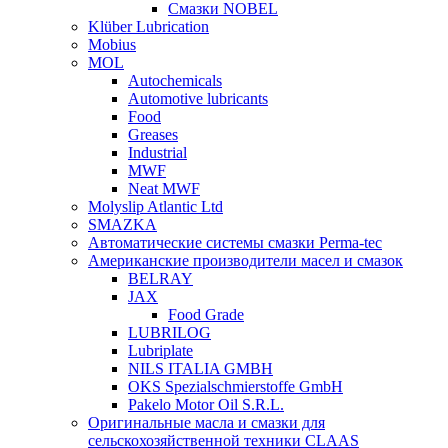
Смазки NOBEL
Klüber Lubrication
Mobius
MOL
Autochemicals
Automotive lubricants
Food
Greases
Industrial
MWF
Neat MWF
Molyslip Atlantic Ltd
SMAZKA
Автоматические системы смазки Perma-tec
Американские производители масел и смазок
BELRAY
JAX
Food Grade
LUBRILOG
Lubriplate
NILS ITALIA GMBH
OKS Spezialschmierstoffe GmbH
Pakelo Motor Oil S.R.L.
Оригинальные масла и смазки для
сельскохозяйственной техники CLAAS