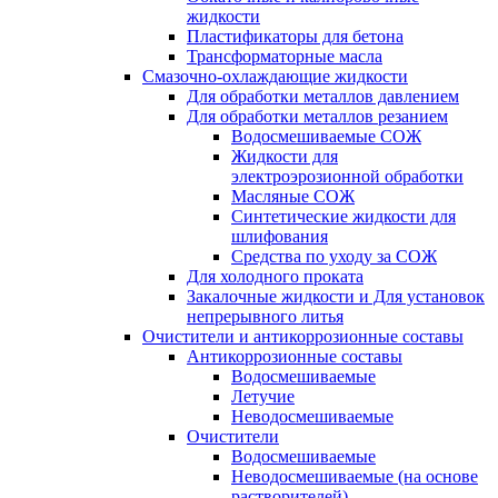
жидкости
Пластификаторы для бетона
Трансформаторные масла
Смазочно-охлаждающие жидкости
Для обработки металлов давлением
Для обработки металлов резанием
Водосмешиваемые СОЖ
Жидкости для
электроэрозионной обработки
Масляные СОЖ
Синтетические жидкости для
шлифования
Средства по уходу за СОЖ
Для холодного проката
Закалочные жидкости и Для установок
непрерывного литья
Очистители и антикоррозионные составы
Антикоррозионные составы
Водосмешиваемые
Летучие
Неводосмешиваемые
Очистители
Водосмешиваемые
Неводосмешиваемые (на основе
растворителей)