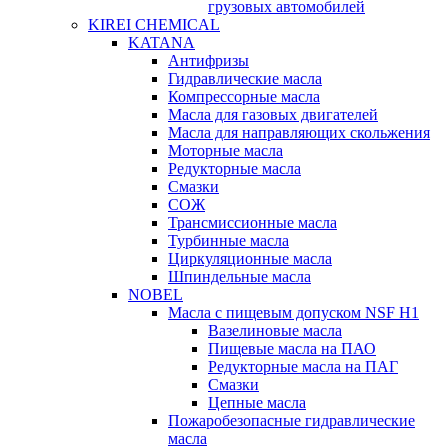
грузовых автомобилей
KIREI CHEMICAL
KATANA
Антифризы
Гидравлические масла
Компрессорные масла
Масла для газовых двигателей
Масла для направляющих скольжения
Моторные масла
Редукторные масла
Смазки
СОЖ
Трансмиссионные масла
Турбинные масла
Циркуляционные масла
Шпиндельные масла
NOBEL
Масла с пищевым допуском NSF H1
Вазелиновые масла
Пищевые масла на ПАО
Редукторные масла на ПАГ
Смазки
Цепные масла
Пожаробезопасные гидравлические
масла