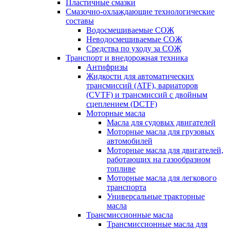
Пластичные смазки
Смазочно-охлаждающие технологические
составы
Водосмешиваемые СОЖ
Неводосмешиваемые СОЖ
Средства по уходу за СОЖ
Транспорт и внедорожная техника
Антифризы
Жидкости для автоматических
трансмиссий (ATF), вариаторов
(CVTF) и трансмиссий с двойным
сцеплением (DCTF)
Моторные масла
Масла для судовых двигателей
Моторные масла для грузовых
автомобилей
Моторные масла для двигателей,
работающих на газообразном
топливе
Моторные масла для легкового
транспорта
Универсальные тракторные
масла
Трансмиссионные масла
Трансмиссионные масла для