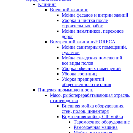
Клининг
Внешний клининг
Мойка фасадов и витрин зданий
Уборка и чистка после
строительных работ
Мойка памятников, переходов
дорог
Внутренний клининг/HORECA
Мойка санитарных помещений,
туалетов
Мойка складских помещений,
все виды полов
Уборка офисных помещений
Уборка гостиниц
Уборка предприятий
общественного питания
Пищевая промышленность
Мясо, рыбоперерабатывающая отрасль,
птицеводство
Внешняя мойка оборудования,
стен, полов, инвентаря
Внутренняя мойка, CIP мойка
Таромоечное оборудование
Рамомоечная машина
Мойка инъекторов