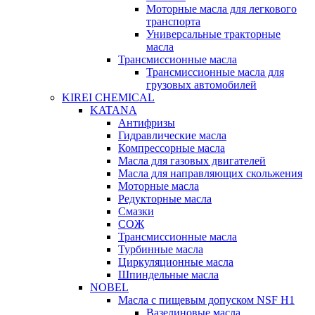
Моторные масла для легкового
транспорта
Универсальные тракторные
масла
Трансмиссионные масла
Трансмиссионные масла для
грузовых автомобилей
KIREI CHEMICAL
KATANA
Антифризы
Гидравлические масла
Компрессорные масла
Масла для газовых двигателей
Масла для направляющих скольжения
Моторные масла
Редукторные масла
Смазки
СОЖ
Трансмиссионные масла
Турбинные масла
Циркуляционные масла
Шпиндельные масла
NOBEL
Масла с пищевым допуском NSF H1
Вазелиновые масла