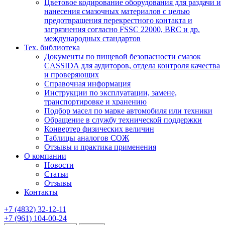
Цветовое кодирование оборудования для раздачи и
нанесения смазочных материалов с целью
предотвращения перекрестного контакта и
загрязнения согласно FSSC 22000, BRC и др.
международных стандартов
Тех. библиотека
Документы по пищевой безопасности смазок
CASSIDA для аудиторов, отдела контроля качества
и проверяющих
Справочная информация
Инструкции по эксплуатации, замене,
транспортировке и хранению
Подбор масел по марке автомобиля или техники
Обращение в службу технической поддержки
Конвертер физических величин
Таблицы аналогов СОЖ
Отзывы и практика применения
О компании
Новости
Статьи
Отзывы
Контакты
+7
(4832)
32-12-11
+7
(961)
104-00-24