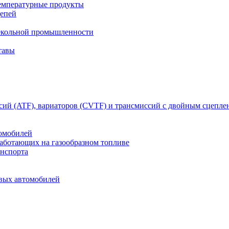
емпературные продукты
цепей
текольной промышленности
тавы
сий (ATF), вариаторов (CVTF) и трансмиссий с двойным сцепл
томобилей
работающих на газообразном топливе
анспорта
овых автомобилей