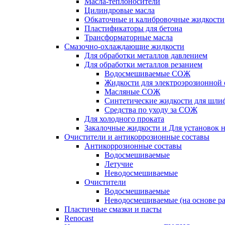
Масла-теплоносители
Цилиндровые масла
Обкаточные и калибровочные жидкости
Пластификаторы для бетона
Трансформаторные масла
Смазочно-охлаждающие жидкости
Для обработки металлов давлением
Для обработки металлов резанием
Водосмешиваемые СОЖ
Жидкости для электроэрозионной 
Масляные СОЖ
Синтетические жидкости для шли
Средства по уходу за СОЖ
Для холодного проката
Закалочные жидкости и Для установок 
Очистители и антикоррозионные составы
Антикоррозионные составы
Водосмешиваемые
Летучие
Неводосмешиваемые
Очистители
Водосмешиваемые
Неводосмешиваемые (на основе ра
Пластичные смазки и пасты
Renocast