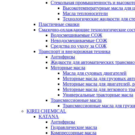
Стекольная промышленность и высокот
Высокотемпературные масла для 
Масла теплоносители
Технологические жидкости для с
Пластичные смазки
Смазочно-охлаждающие технологические сос
Водосмешиваемые СОЖ
Неводосмешиваемые СОЖ
Средства по уходу за СОЖ
Транспорт и внедорожная техника
Антифризы
Жидкости для автоматических трансмис
Моторные масла
Масла для судовых двигателей
Моторные масла для грузовых ав
Моторные масла для двигателей, 
Моторные масла для легкового тр
Универсальные тракторные масла
Трансмиссионные масла
Трансмиссионные масла для груз
KIREI CHEMICAL
KATANA
Антифризы
Гидравлические масла
Компрессорные масла