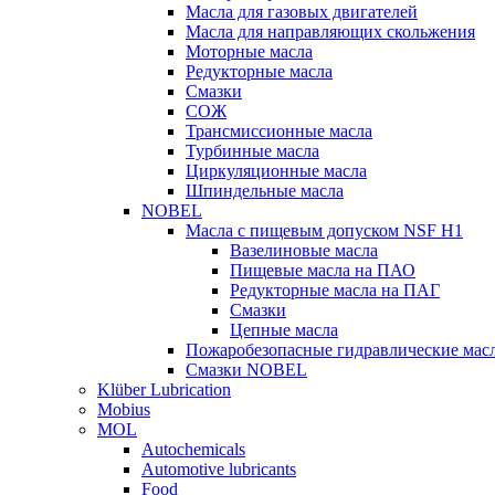
Масла для газовых двигателей
Масла для направляющих скольжения
Моторные масла
Редукторные масла
Смазки
СОЖ
Трансмиссионные масла
Турбинные масла
Циркуляционные масла
Шпиндельные масла
NOBEL
Масла с пищевым допуском NSF H1
Вазелиновые масла
Пищевые масла на ПАО
Редукторные масла на ПАГ
Смазки
Цепные масла
Пожаробезопасные гидравлические мас
Смазки NOBEL
Klüber Lubrication
Mobius
MOL
Autochemicals
Automotive lubricants
Food