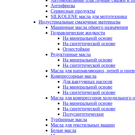
Автомобильные пластичные смазки и п
Антифризы
Сервисные продукты
SILKOLENE масла для мототехники
Индустриальные смазочные материалы
Машинные масла общего назначения
Гидравлические жидкости
На минеральной основе
На синтетической основе
Огнестойкие
Редукторные масла
На минеральной основе
На синтетической основе
Масла для направляющих, цепей и пне
Компрессорные масла
Для вакуумных насосов
На минеральной основе
На синтетической основе
Масла для компрессоров холодильного 
На минеральной основе
На синтетической основе
Полусинтетические
Турбинные масла
Масла для текстильных машин
Белые масла