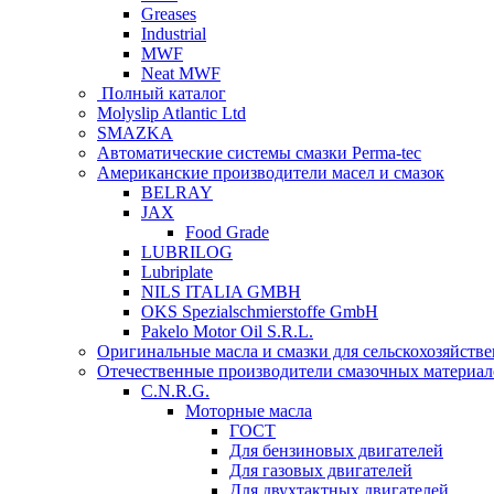
Greases
Industrial
MWF
Neat MWF
Полный каталог
Molyslip Atlantic Ltd
SMAZKA
Автоматические системы смазки Perma-tec
Американские производители масел и смазок
BELRAY
JAX
Food Grade
LUBRILOG
Lubriplate
NILS ITALIA GMBH
OKS Spezialschmierstoffe GmbH
Pakelo Motor Oil S.R.L.
Оригинальные масла и смазки для сельскохозяйст
Отечественные производители смазочных материал
C.N.R.G.
Моторные масла
ГОСТ
Для бензиновых двигателей
Для газовых двигателей
Для двухтактных двигателей