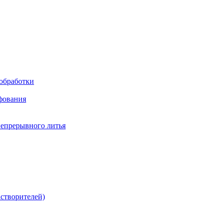
обработки
фования
непрерывного литья
створителей)