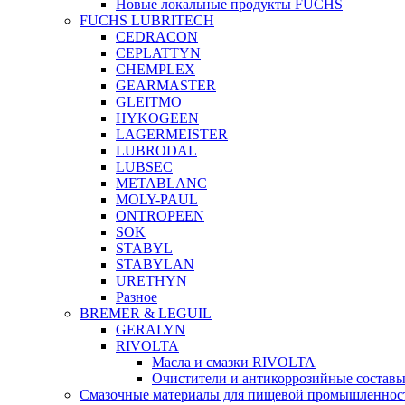
Новые локальные продукты FUCHS
FUCHS LUBRITECH
CEDRACON
CEPLATTYN
CHEMPLEX
GEARMASTER
GLEITMO
HYKOGEEN
LAGERMEISTER
LUBRODAL
LUBSEC
METABLANC
MOLY-PAUL
ONTROPEEN
SOK
STABYL
STABYLAN
URETHYN
Разное
BREMER & LEGUIL
GERALYN
RIVOLTA
Масла и смазки RIVOLTA
Очистители и антикоррозийные соста
Смазочные материалы для пищевой промышленно