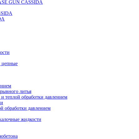
REASE GUN CASSIDA
SSIDA
DA
кости
, цепные
ением
ерывного литья
 и теплой обработки давлением
ки
ой обработки давлением
калочные жидкости
зобетона