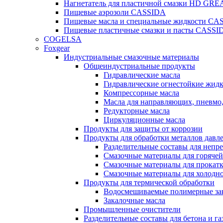
Нагнетатель для пластичной смазки HD G
Пищевые аэрозоли CASSIDA
Пищевые масла и специальные жидкости CA
Пищевые пластичные смазки и пасты CASSI
COGELSA
Foxgear
Индустриальные смазочные материалы
Общеиндустриальные продукты
Гидравлические масла
Гидравлические огнестойкие жид
Компрессорные масла
Масла для направляющих, пневмо
Редукторные масла
Циркуляционные масла
Продукты для защиты от коррозии
Продукты для обработки металлов давл
Разделительные составы для непр
Смазочные материалы для горячей
Смазочные материалы для прокат
Смазочные материалы для холодн
Продукты для термической обработки
Водосмешиваемые полимерные за
Закалочные масла
Промышленные очистители
Разделительные составы для бетона и га