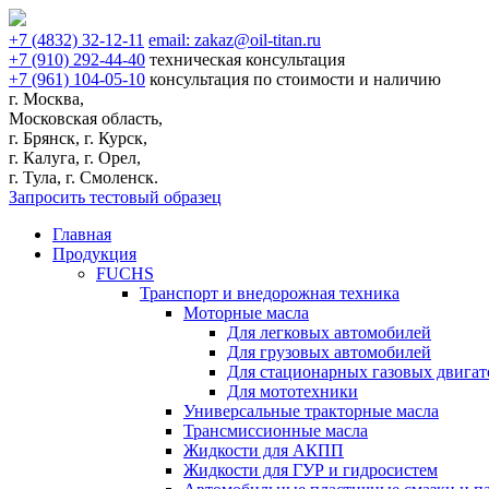
+7
(4832)
32-12-11
email:
zakaz@oil-titan.ru
+7
(910)
292-44-40
техническая консультация
+7
(961)
104-05-10
консультация по стоимости и наличию
г. Москва,
Московская область,
г. Брянск, г. Курск,
г. Калуга, г. Орел,
г. Тула, г. Смоленск.
Запросить тестовый образец
Главная
Продукция
FUCHS
Транспорт и внедорожная техника
Моторные масла
Для легковых автомобилей
Для грузовых автомобилей
Для стационарных газовых двигат
Для мототехники
Универсальные тракторные масла
Трансмиссионные масла
Жидкости для АКПП
Жидкости для ГУР и гидросистем