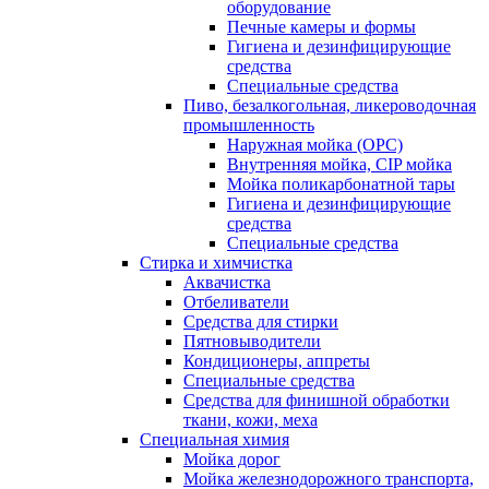
оборудование
Печные камеры и формы
Гигиена и дезинфицирующие
средства
Специальные средства
Пиво, безалкогольная, ликероводочная
промышленность
Наружная мойка (ОРС)
Внутренняя мойка, CIP мойка
Мойка поликарбонатной тары
Гигиена и дезинфицирующие
средства
Специальные средства
Стирка и химчистка
Аквачистка
Отбеливатели
Средства для стирки
Пятновыводители
Кондиционеры, аппреты
Специальные средства
Средства для финишной обработки
ткани, кожи, меха
Специальная химия
Мойка дорог
Мойка железнодорожного транспорта,