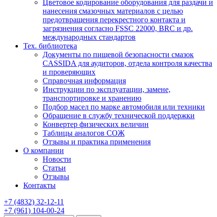
Цветовое кодирование оборудования для раздачи и
нанесения смазочных материалов с целью
предотвращения перекрестного контакта и
загрязнения согласно FSSC 22000, BRC и др.
международных стандартов
Тех. библиотека
Документы по пищевой безопасности смазок
CASSIDA для аудиторов, отдела контроля качества
и проверяющих
Справочная информация
Инструкции по эксплуатации, замене,
транспортировке и хранению
Подбор масел по марке автомобиля или техники
Обращение в службу технической поддержки
Конвертер физических величин
Таблицы аналогов СОЖ
Отзывы и практика применения
О компании
Новости
Статьи
Отзывы
Контакты
+7
(4832)
32-12-11
+7
(961)
104-00-24