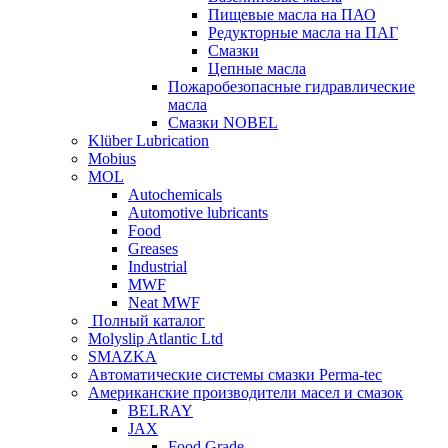
Пищевые масла на ПАО
Редукторные масла на ПАГ
Смазки
Цепные масла
Пожаробезопасные гидравлические
масла
Смазки NOBEL
Klüber Lubrication
Mobius
MOL
Autochemicals
Automotive lubricants
Food
Greases
Industrial
MWF
Neat MWF
Полный каталог
Molyslip Atlantic Ltd
SMAZKA
Автоматические системы смазки Perma-tec
Американские производители масел и смазок
BELRAY
JAX
Food Grade