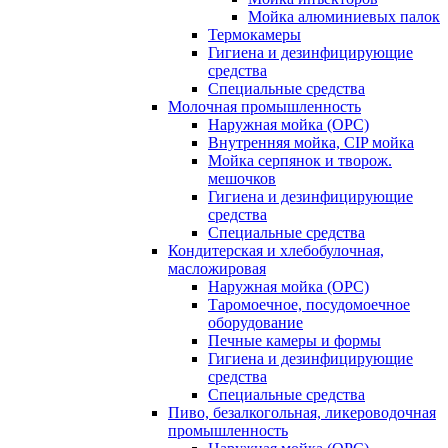
Мойка алюминиевых палок
Термокамеры
Гигиена и дезинфицирующие
средства
Специальные средства
Молочная промышленность
Наружная мойка (ОРС)
Внутренняя мойка, CIP мойка
Мойка серпянок и творож.
мешочков
Гигиена и дезинфицирующие
средства
Специальные средства
Кондитерская и хлебобулочная,
масложировая
Наружная мойка (ОРС)
Таромоечное, посудомоечное
оборудование
Печные камеры и формы
Гигиена и дезинфицирующие
средства
Специальные средства
Пиво, безалкогольная, ликероводочная
промышленность