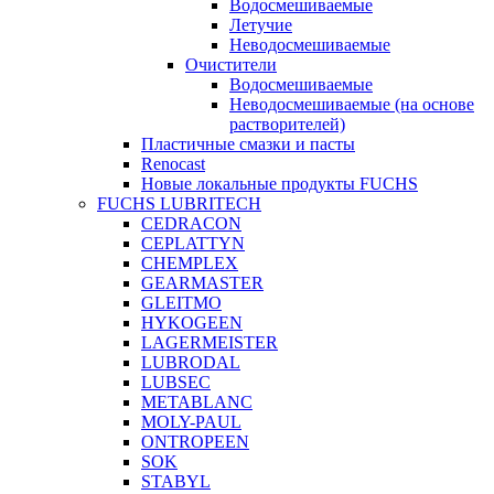
Водосмешиваемые
Летучие
Неводосмешиваемые
Очистители
Водосмешиваемые
Неводосмешиваемые (на основе
растворителей)
Пластичные смазки и пасты
Renocast
Новые локальные продукты FUCHS
FUCHS LUBRITECH
CEDRACON
CEPLATTYN
CHEMPLEX
GEARMASTER
GLEITMO
HYKOGEEN
LAGERMEISTER
LUBRODAL
LUBSEC
METABLANC
MOLY-PAUL
ONTROPEEN
SOK
STABYL