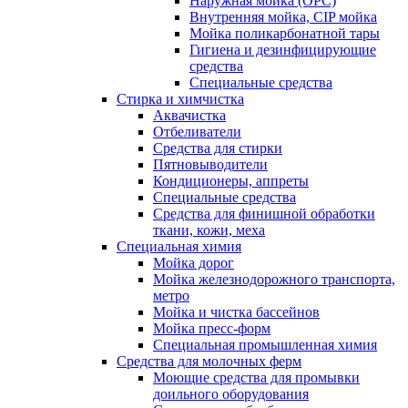
Наружная мойка (ОРС)
Внутренняя мойка, CIP мойка
Мойка поликарбонатной тары
Гигиена и дезинфицирующие
средства
Специальные средства
Стирка и химчистка
Аквачистка
Отбеливатели
Средства для стирки
Пятновыводители
Кондиционеры, аппреты
Специальные средства
Средства для финишной обработки
ткани, кожи, меха
Специальная химия
Мойка дорог
Мойка железнодорожного транспорта,
метро
Мойка и чистка бассейнов
Мойка пресс-форм
Специальная промышленная химия
Средства для молочных ферм
Моющие средства для промывки
доильного оборудования