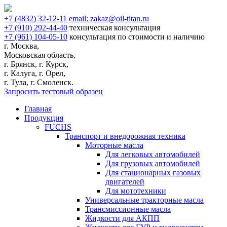
+7
(4832)
32-12-11
email:
zakaz@oil-titan.ru
+7
(910)
292-44-40
техническая консультация
+7
(961)
104-05-10
консультация по стоимости и наличию
г. Москва,
Московская область,
г. Брянск, г. Курск,
г. Калуга, г. Орел,
г. Тула, г. Смоленск.
Запросить тестовый образец
Главная
Продукция
FUCHS
Транспорт и внедорожная техника
Моторные масла
Для легковых автомобилей
Для грузовых автомобилей
Для стационарных газовых
двигателей
Для мототехники
Универсальные тракторные масла
Трансмиссионные масла
Жидкости для АКПП