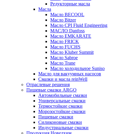
Редукторные масла
Масла
Масло BECOOL
Масло Bitzer
Масло CPI Fluid Engineering
МАСЛО Danfoss
Масло EMKARATE
Масло FRICK
Масло FUCHS
Масло Kluber Summit
Масло Sabroe
Масло Trane
Масло холодильное Suniso
Масло для вакуумных насосов
Смазки и масла reinWell
Отраслевые решения
Пищевые смазки ARGO
Автомобильные смазки
Универсальные смазки
Термостойкие смазки
Морозостойкие смазки
Пищевые смазки
Силиконовые смазки
Индустриальные смазки
Продукция Новелхим