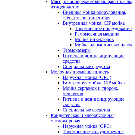
Мясо, рыбоперерабатывающая отрасль,
птицеводство
Внешняя мойка оборудования,
стен, полов, инвентаря
Внутренняя мойка, CIP мойка
Таромоечное оборудование
Рамомоечная машина
Мойка инъекторов
Мойка алюминиевых палок
Термокамеры
Гигиена и дезинфицирующие
средства
Специальные средства
Молочная промышленность
Наружная мойка (ОРС)
Внутренняя мойка, CIP мойка
Мойка серпянок и творож.
мешочков
Гигиена и дезинфицирующие
средства
Специальные средства
Кондитерская и хлебобулочная,
масложировая
Наружная мойка (ОРС)
Таромоечное, посудомоечное