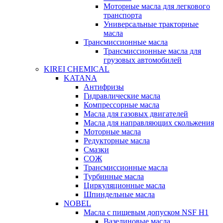
Моторные масла для легкового
транспорта
Универсальные тракторные
масла
Трансмиссионные масла
Трансмиссионные масла для
грузовых автомобилей
KIREI CHEMICAL
KATANA
Антифризы
Гидравлические масла
Компрессорные масла
Масла для газовых двигателей
Масла для направляющих скольжения
Моторные масла
Редукторные масла
Смазки
СОЖ
Трансмиссионные масла
Турбинные масла
Циркуляционные масла
Шпиндельные масла
NOBEL
Масла с пищевым допуском NSF H1
Вазелиновые масла