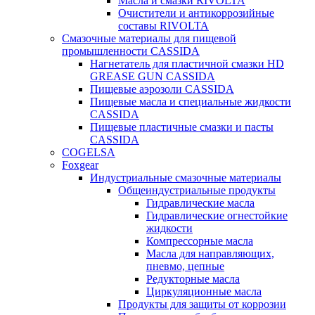
Масла и смазки RIVOLTA
Очистители и антикоррозийные
составы RIVOLTA
Смазочные материалы для пищевой
промышленности CASSIDA
Нагнетатель для пластичной смазки HD
GREASE GUN CASSIDA
Пищевые аэрозоли CASSIDA
Пищевые масла и специальные жидкости
CASSIDA
Пищевые пластичные смазки и пасты
CASSIDA
COGELSA
Foxgear
Индустриальные смазочные материалы
Общеиндустриальные продукты
Гидравлические масла
Гидравлические огнестойкие
жидкости
Компрессорные масла
Масла для направляющих,
пневмо, цепные
Редукторные масла
Циркуляционные масла
Продукты для защиты от коррозии