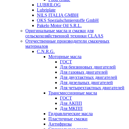
LUBRILOG
Lubriplate
NILS ITALIA GMBH
OKS Spezialschmierstoffe GmbH
Pakelo Motor Oil S.R.L.
Оригинальные масла и смазки для
сельскохозяйственной техники CLAAS
Отечественные производители смазочных
материалов
C.N.R.G.
Моторные масла
ГОСТ
Для бензиновых двигателей
Для газовых двигателей
Для двухтактных двигателей
Для дизельных двигателей
Для четырехтактных двигателей
Трансмиссионные масла
ГОСТ
Для АКПП
Для МКПП
Гидравлические масла
Пластичные смазки
Антифризы