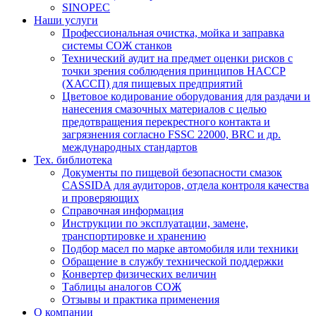
SINOPEC
Наши услуги
Профессиональная очистка, мойка и заправка
системы СОЖ станков
Технический аудит на предмет оценки рисков с
точки зрения соблюдения принципов HACCP
(ХАССП) для пищевых предприятий
Цветовое кодирование оборудования для раздачи и
нанесения смазочных материалов с целью
предотвращения перекрестного контакта и
загрязнения согласно FSSC 22000, BRC и др.
международных стандартов
Тех. библиотека
Документы по пищевой безопасности смазок
CASSIDA для аудиторов, отдела контроля качества
и проверяющих
Справочная информация
Инструкции по эксплуатации, замене,
транспортировке и хранению
Подбор масел по марке автомобиля или техники
Обращение в службу технической поддержки
Конвертер физических величин
Таблицы аналогов СОЖ
Отзывы и практика применения
О компании