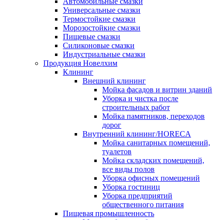
Автомобильные смазки
Универсальные смазки
Термостойкие смазки
Морозостойкие смазки
Пищевые смазки
Силиконовые смазки
Индустриальные смазки
Продукция Новелхим
Клининг
Внешний клининг
Мойка фасадов и витрин зданий
Уборка и чистка после
строительных работ
Мойка памятников, переходов
дорог
Внутренний клининг/HORECA
Мойка санитарных помещений,
туалетов
Мойка складских помещений,
все виды полов
Уборка офисных помещений
Уборка гостиниц
Уборка предприятий
общественного питания
Пищевая промышленность