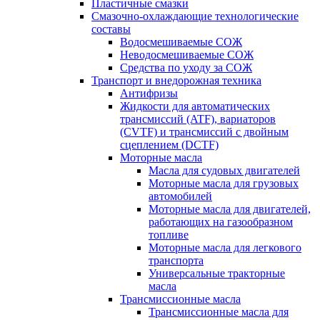
Пластичные смазки
Смазочно-охлаждающие технологические
составы
Водосмешиваемые СОЖ
Неводосмешиваемые СОЖ
Средства по уходу за СОЖ
Транспорт и внедорожная техника
Антифризы
Жидкости для автоматических
трансмиссий (ATF), вариаторов
(CVTF) и трансмиссий с двойным
сцеплением (DCTF)
Моторные масла
Масла для судовых двигателей
Моторные масла для грузовых
автомобилей
Моторные масла для двигателей,
работающих на газообразном
топливе
Моторные масла для легкового
транспорта
Универсальные тракторные
масла
Трансмиссионные масла
Трансмиссионные масла для