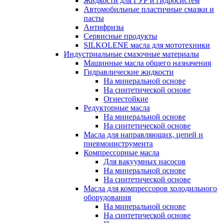
Жидкости для ГУР и гидросистем
Автомобильные пластичные смазки и
пасты
Антифризы
Сервисные продукты
SILKOLENE масла для мототехники
Индустриальные смазочные материалы
Машинные масла общего назначения
Гидравлические жидкости
На минеральной основе
На синтетической основе
Огнестойкие
Редукторные масла
На минеральной основе
На синтетической основе
Масла для направляющих, цепей и
пневмоинструмента
Компрессорные масла
Для вакуумных насосов
На минеральной основе
На синтетической основе
Масла для компрессоров холодильного
оборудования
На минеральной основе
На синтетической основе