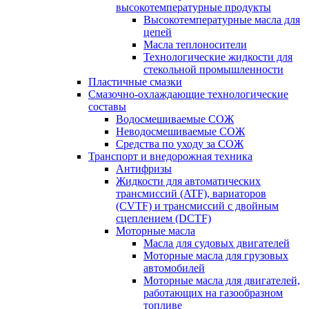
высокотемпературные продукты
Высокотемпературные масла для
цепей
Масла теплоносители
Технологические жидкости для
стекольной промышленности
Пластичные смазки
Смазочно-охлаждающие технологические
составы
Водосмешиваемые СОЖ
Неводосмешиваемые СОЖ
Средства по уходу за СОЖ
Транспорт и внедорожная техника
Антифризы
Жидкости для автоматических
трансмиссий (ATF), вариаторов
(CVTF) и трансмиссий с двойным
сцеплением (DCTF)
Моторные масла
Масла для судовых двигателей
Моторные масла для грузовых
автомобилей
Моторные масла для двигателей,
работающих на газообразном
топливе