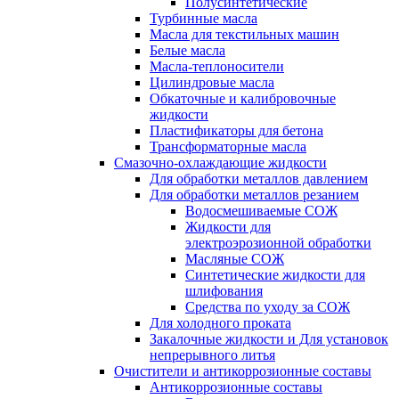
Полусинтетические
Турбинные масла
Масла для текстильных машин
Белые масла
Масла-теплоносители
Цилиндровые масла
Обкаточные и калибровочные
жидкости
Пластификаторы для бетона
Трансформаторные масла
Смазочно-охлаждающие жидкости
Для обработки металлов давлением
Для обработки металлов резанием
Водосмешиваемые СОЖ
Жидкости для
электроэрозионной обработки
Масляные СОЖ
Синтетические жидкости для
шлифования
Средства по уходу за СОЖ
Для холодного проката
Закалочные жидкости и Для установок
непрерывного литья
Очистители и антикоррозионные составы
Антикоррозионные составы