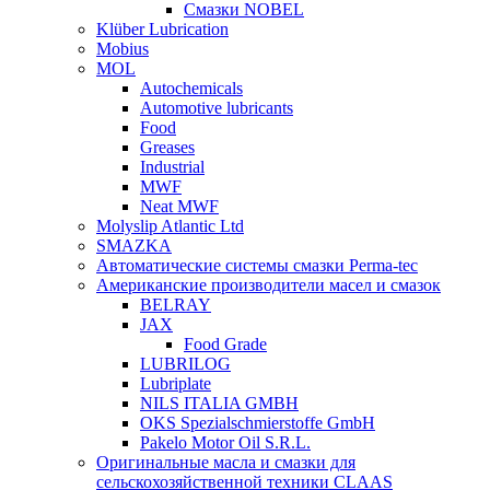
Смазки NOBEL
Klüber Lubrication
Mobius
MOL
Autochemicals
Automotive lubricants
Food
Greases
Industrial
MWF
Neat MWF
Molyslip Atlantic Ltd
SMAZKA
Автоматические системы смазки Perma-tec
Американские производители масел и смазок
BELRAY
JAX
Food Grade
LUBRILOG
Lubriplate
NILS ITALIA GMBH
OKS Spezialschmierstoffe GmbH
Pakelo Motor Oil S.R.L.
Оригинальные масла и смазки для
сельскохозяйственной техники CLAAS