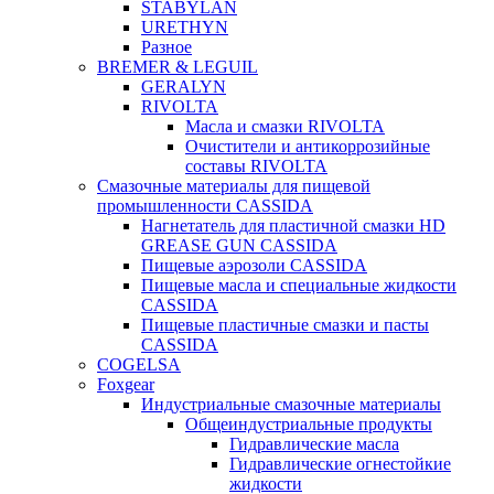
STABYLAN
URETHYN
Разное
BREMER & LEGUIL
GERALYN
RIVOLTA
Масла и смазки RIVOLTA
Очистители и антикоррозийные
составы RIVOLTA
Смазочные материалы для пищевой
промышленности CASSIDA
Нагнетатель для пластичной смазки HD
GREASE GUN CASSIDA
Пищевые аэрозоли CASSIDA
Пищевые масла и специальные жидкости
CASSIDA
Пищевые пластичные смазки и пасты
CASSIDA
COGELSA
Foxgear
Индустриальные смазочные материалы
Общеиндустриальные продукты
Гидравлические масла
Гидравлические огнестойкие
жидкости