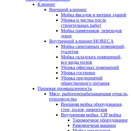
Клининг
Внешний клининг
Мойка фасадов и витрин зданий
Уборка и чистка после
строительных работ
Мойка памятников, переходов
дорог
Внутренний клининг/HORECA
Мойка санитарных помещений,
туалетов
Мойка складских помещений,
все виды полов
Уборка офисных помещений
Уборка гостиниц
Уборка предприятий
общественного питания
Пищевая промышленность
Мясо, рыбоперерабатывающая отрасль,
птицеводство
Внешняя мойка оборудования,
стен, полов, инвентаря
Внутренняя мойка, CIP мойка
Таромоечное оборудование
Рамомоечная машина
Мойка инъекторов