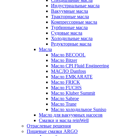
Специальные масла
Индустриальные масла
Вакуумные масла
Тракторные масла
Компрессорные масла
Турбинные масла
Судовые масла
Холодильные масла
Редукторные масла
Масла
Масло BECOOL
Масло Bitzer
Масло CPI Fluid Engineering
МАСЛО Danfoss
Масло EMKARATE
Масло FRICK
Масло FUCHS
Масло Kluber Summit
Масло Sabroe
Масло Trane
Масло холодильное Suniso
Масло для вакуумных насосов
Смазки и масла reinWell
Отраслевые решения
Пищевые смазки ARGO