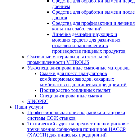
Средства для обработки вымени перед
доением
Средства для обработки вымени после
доения
Средства для профилактики и лечения
копытных заболеваний
Линейка дезинфицирующих и
моющих средств для различных
отраслей и направлений в
производстве пищевых продуктов
Смазочные материалы для стекольной
промышленности VITROLIS
Узкоспециализированные смазочные материалы
Смазки для пресс-грануляторов
комбикормовых заводов, сахарных
комбинатов и др. пищевых предприятий
Производство топливных пеллет
Специализированные смазки
SINOPEC
Наши услуги
Профессиональная очистка, мойка и заправка
системы СОЖ станков
Технический аудит на предмет оценки рисков с
точки зрения соблюдения принципов HACCP
(ХАССП) для пищевых предприятий