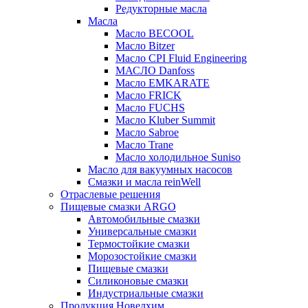
Редукторные масла
Масла
Масло BECOOL
Масло Bitzer
Масло CPI Fluid Engineering
МАСЛО Danfoss
Масло EMKARATE
Масло FRICK
Масло FUCHS
Масло Kluber Summit
Масло Sabroe
Масло Trane
Масло холодильное Suniso
Масло для вакуумных насосов
Смазки и масла reinWell
Отраслевые решения
Пищевые смазки ARGO
Автомобильные смазки
Универсальные смазки
Термостойкие смазки
Морозостойкие смазки
Пищевые смазки
Силиконовые смазки
Индустриальные смазки
Продукция Новелхим