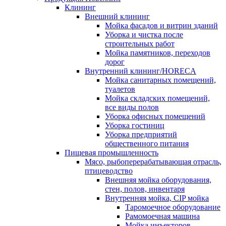
Клининг
Внешний клининг
Мойка фасадов и витрин зданий
Уборка и чистка после
строительных работ
Мойка памятников, переходов
дорог
Внутренний клининг/HORECA
Мойка санитарных помещений,
туалетов
Мойка складских помещений,
все виды полов
Уборка офисных помещений
Уборка гостиниц
Уборка предприятий
общественного питания
Пищевая промышленность
Мясо, рыбоперерабатывающая отрасль,
птицеводство
Внешняя мойка оборудования,
стен, полов, инвентаря
Внутренняя мойка, CIP мойка
Таромоечное оборудование
Рамомоечная машина
Мойка инъекторов