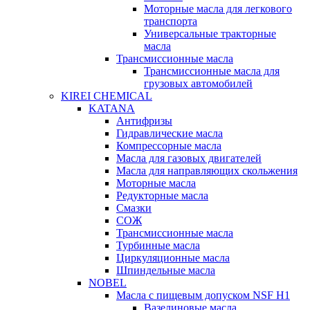
Моторные масла для легкового
транспорта
Универсальные тракторные
масла
Трансмиссионные масла
Трансмиссионные масла для
грузовых автомобилей
KIREI CHEMICAL
KATANA
Антифризы
Гидравлические масла
Компрессорные масла
Масла для газовых двигателей
Масла для направляющих скольжения
Моторные масла
Редукторные масла
Смазки
СОЖ
Трансмиссионные масла
Турбинные масла
Циркуляционные масла
Шпиндельные масла
NOBEL
Масла с пищевым допуском NSF H1
Вазелиновые масла