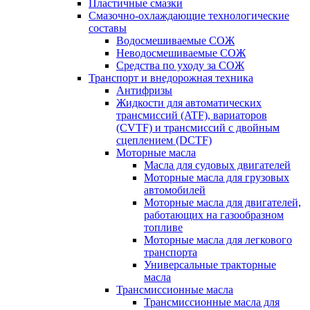
Пластичные смазки
Смазочно-охлаждающие технологические
составы
Водосмешиваемые СОЖ
Неводосмешиваемые СОЖ
Средства по уходу за СОЖ
Транспорт и внедорожная техника
Антифризы
Жидкости для автоматических
трансмиссий (ATF), вариаторов
(CVTF) и трансмиссий с двойным
сцеплением (DCTF)
Моторные масла
Масла для судовых двигателей
Моторные масла для грузовых
автомобилей
Моторные масла для двигателей,
работающих на газообразном
топливе
Моторные масла для легкового
транспорта
Универсальные тракторные
масла
Трансмиссионные масла
Трансмиссионные масла для