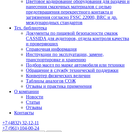
Цветовое кодирование оборудования для раздачи и
нанесения смазочных материалов с целью
предотвращения перекрестного контакта и
загрязнения согласно FSSC 22000, BRC и др.
международных стандартов
Тех. библиотека
Документы по пищевой безопасности смазок
CASSIDA для аудиторов, отдела контроля качества
и проверяющих
Справочная информация
Инструкции по эксплуатации, замене,
транспортировке и хранению
Подбор масел по марке автомобиля или техники
Обращение в службу технической поддержки
Конвертер физических величин
Таблицы аналогов СОЖ
Отзывы и практика применения
О компании
Новости
Статьи
Отзывы
Контакты
+7
(4832)
32-12-11
+7
(961)
104-00-24