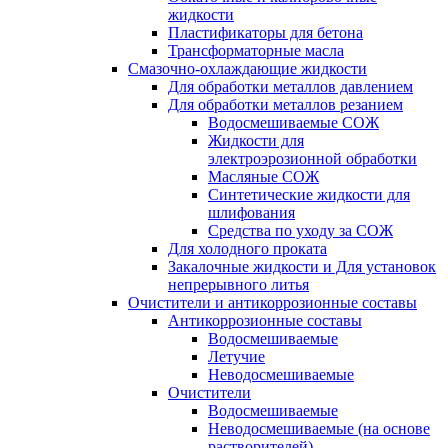
жидкости
Пластификаторы для бетона
Трансформаторные масла
Смазочно-охлаждающие жидкости
Для обработки металлов давлением
Для обработки металлов резанием
Водосмешиваемые СОЖ
Жидкости для
электроэрозионной обработки
Масляные СОЖ
Синтетические жидкости для
шлифования
Средства по уходу за СОЖ
Для холодного проката
Закалочные жидкости и Для установок
непрерывного литья
Очистители и антикоррозионные составы
Антикоррозионные составы
Водосмешиваемые
Летучие
Неводосмешиваемые
Очистители
Водосмешиваемые
Неводосмешиваемые (на основе
растворителей)