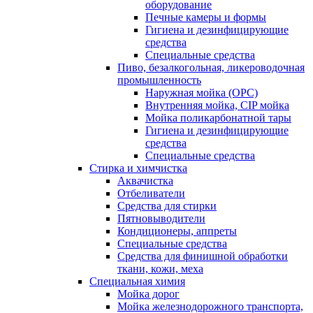
оборудование
Печные камеры и формы
Гигиена и дезинфицирующие
средства
Специальные средства
Пиво, безалкогольная, ликероводочная
промышленность
Наружная мойка (ОРС)
Внутренняя мойка, CIP мойка
Мойка поликарбонатной тары
Гигиена и дезинфицирующие
средства
Специальные средства
Стирка и химчистка
Аквачистка
Отбеливатели
Средства для стирки
Пятновыводители
Кондиционеры, аппреты
Специальные средства
Средства для финишной обработки
ткани, кожи, меха
Специальная химия
Мойка дорог
Мойка железнодорожного транспорта,