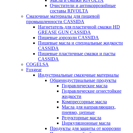
Масла и смазки RIVOLTA
Очистители и антикоррозийные
составы RIVOLTA
Смазочные материалы для пищевой
промышленности CASSIDA
Нагнетатель для пластичной смазки HD
GREASE GUN CASSIDA
Пищевые аэрозоли CASSIDA
Пищевые масла и специальные жидкости
CASSIDA
Пищевые пластичные смазки и пасты
CASSIDA
COGELSA
Foxgear
Индустриальные смазочные материалы
Общеиндустриальные продукты
Гидравлические масла
Гидравлические огнестойкие
жидкости
Компрессорные масла
Масла для направляющих,
пневмо, цепные
Редукторные масла
Циркуляционные масла
Продукты для защиты от коррозии