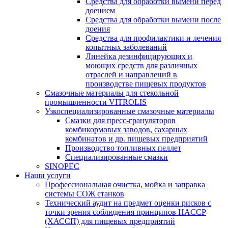
Средства для обработки вымени перед
доением
Средства для обработки вымени после
доения
Средства для профилактики и лечения
копытных заболеваний
Линейка дезинфицирующих и
моющих средств для различных
отраслей и направлений в
производстве пищевых продуктов
Смазочные материалы для стекольной
промышленности VITROLIS
Узкоспециализированные смазочные материалы
Смазки для пресс-грануляторов
комбикормовых заводов, сахарных
комбинатов и др. пищевых предприятий
Производство топливных пеллет
Специализированные смазки
SINOPEC
Наши услуги
Профессиональная очистка, мойка и заправка
системы СОЖ станков
Технический аудит на предмет оценки рисков с
точки зрения соблюдения принципов HACCP
(ХАССП) для пищевых предприятий