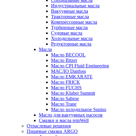
Специальные масла
Индустриальные масла
Вакуумные масла
Тракторные масла
Компрессорные масла
Турбинные масла
Судовые масла
Холодильные масла
Редукторные масла
Масла
Масло BECOOL
Масло Bitzer
Масло CPI Fluid Engineering
МАСЛО Danfoss
Масло EMKARATE
Масло FRICK
Масло FUCHS
Масло Kluber Summit
Масло Sabroe
Масло Trane
Масло холодильное Suniso
Масло для вакуумных насосов
Смазки и масла reinWell
Отраслевые решения
Пищевые смазки ARGO