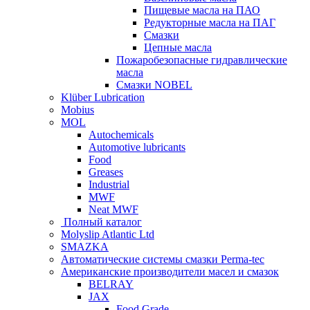
Пищевые масла на ПАО
Редукторные масла на ПАГ
Смазки
Цепные масла
Пожаробезопасные гидравлические
масла
Смазки NOBEL
Klüber Lubrication
Mobius
MOL
Autochemicals
Automotive lubricants
Food
Greases
Industrial
MWF
Neat MWF
Полный каталог
Molyslip Atlantic Ltd
SMAZKA
Автоматические системы смазки Perma-tec
Американские производители масел и смазок
BELRAY
JAX
Food Grade