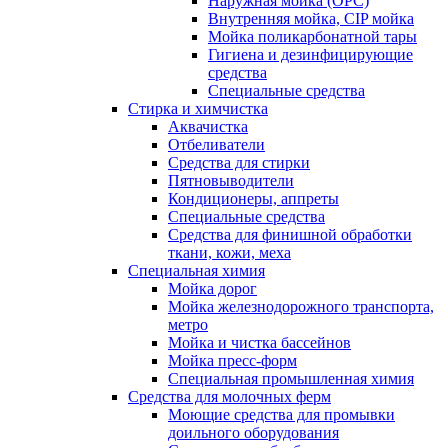
Наружная мойка (ОРС)
Внутренняя мойка, CIP мойка
Мойка поликарбонатной тары
Гигиена и дезинфицирующие
средства
Специальные средства
Стирка и химчистка
Аквачистка
Отбеливатели
Средства для стирки
Пятновыводители
Кондиционеры, аппреты
Специальные средства
Средства для финишной обработки
ткани, кожи, меха
Специальная химия
Мойка дорог
Мойка железнодорожного транспорта,
метро
Мойка и чистка бассейнов
Мойка пресс-форм
Специальная промышленная химия
Средства для молочных ферм
Моющие средства для промывки
доильного оборудования