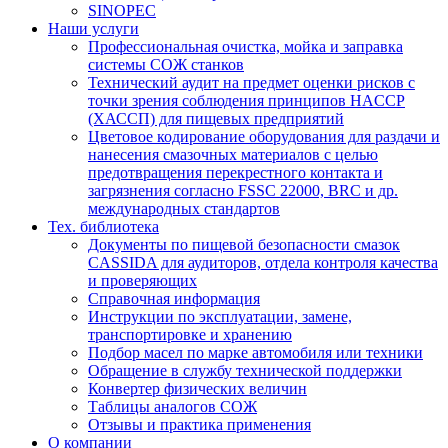
SINOPEC
Наши услуги
Профессиональная очистка, мойка и заправка
системы СОЖ станков
Технический аудит на предмет оценки рисков с
точки зрения соблюдения принципов HACCP
(ХАССП) для пищевых предприятий
Цветовое кодирование оборудования для раздачи и
нанесения смазочных материалов с целью
предотвращения перекрестного контакта и
загрязнения согласно FSSC 22000, BRC и др.
международных стандартов
Тех. библиотека
Документы по пищевой безопасности смазок
CASSIDA для аудиторов, отдела контроля качества
и проверяющих
Справочная информация
Инструкции по эксплуатации, замене,
транспортировке и хранению
Подбор масел по марке автомобиля или техники
Обращение в службу технической поддержки
Конвертер физических величин
Таблицы аналогов СОЖ
Отзывы и практика применения
О компании