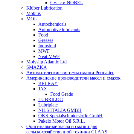
Смазки NOBEL
Klüber Lubrication
Mobius
MOL
Autochemicals
Automotive lubricants
Food
Greases
Industrial
MWF
Neat MWF
Molyslip Atlantic Ltd
SMAZKA
Автоматические системы смазки Perma-tec
Американские производители масел и смазок
BELRAY
JAX
Food Grade
LUBRILOG
Lubriplate
NILS ITALIA GMBH
OKS Spezialschmierstoffe GmbH
Pakelo Motor Oil S.R.L.
Оригинальные масла и смазки для
сельскохозяйственной техники CLAAS