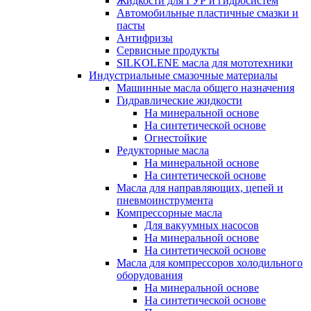
Жидкости для ГУР и гидросистем
Автомобильные пластичные смазки и
пасты
Антифризы
Сервисные продукты
SILKOLENE масла для мототехники
Индустриальные смазочные материалы
Машинные масла общего назначения
Гидравлические жидкости
На минеральной основе
На синтетической основе
Огнестойкие
Редукторные масла
На минеральной основе
На синтетической основе
Масла для направляющих, цепей и
пневмоинструмента
Компрессорные масла
Для вакуумных насосов
На минеральной основе
На синтетической основе
Масла для компрессоров холодильного
оборудования
На минеральной основе
На синтетической основе