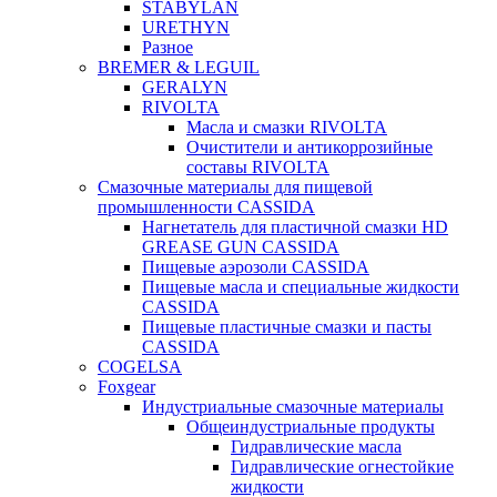
STABYLAN
URETHYN
Разное
BREMER & LEGUIL
GERALYN
RIVOLTA
Масла и смазки RIVOLTA
Очистители и антикоррозийные
составы RIVOLTA
Смазочные материалы для пищевой
промышленности CASSIDA
Нагнетатель для пластичной смазки HD
GREASE GUN CASSIDA
Пищевые аэрозоли CASSIDA
Пищевые масла и специальные жидкости
CASSIDA
Пищевые пластичные смазки и пасты
CASSIDA
COGELSA
Foxgear
Индустриальные смазочные материалы
Общеиндустриальные продукты
Гидравлические масла
Гидравлические огнестойкие
жидкости