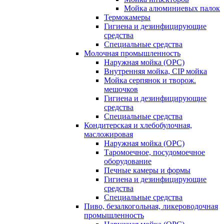
Мойка алюминиевых палок
Термокамеры
Гигиена и дезинфицирующие
средства
Специальные средства
Молочная промышленность
Наружная мойка (ОРС)
Внутренняя мойка, CIP мойка
Мойка серпянок и творож.
мешочков
Гигиена и дезинфицирующие
средства
Специальные средства
Кондитерская и хлебобулочная,
масложировая
Наружная мойка (ОРС)
Таромоечное, посудомоечное
оборудование
Печные камеры и формы
Гигиена и дезинфицирующие
средства
Специальные средства
Пиво, безалкогольная, ликероводочная
промышленность