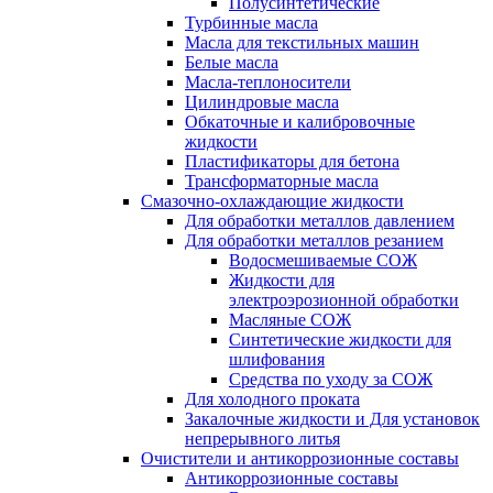
Полусинтетические
Турбинные масла
Масла для текстильных машин
Белые масла
Масла-теплоносители
Цилиндровые масла
Обкаточные и калибровочные
жидкости
Пластификаторы для бетона
Трансформаторные масла
Смазочно-охлаждающие жидкости
Для обработки металлов давлением
Для обработки металлов резанием
Водосмешиваемые СОЖ
Жидкости для
электроэрозионной обработки
Масляные СОЖ
Синтетические жидкости для
шлифования
Средства по уходу за СОЖ
Для холодного проката
Закалочные жидкости и Для установок
непрерывного литья
Очистители и антикоррозионные составы
Антикоррозионные составы