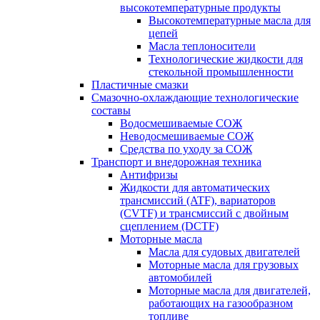
высокотемпературные продукты
Высокотемпературные масла для
цепей
Масла теплоносители
Технологические жидкости для
стекольной промышленности
Пластичные смазки
Смазочно-охлаждающие технологические
составы
Водосмешиваемые СОЖ
Неводосмешиваемые СОЖ
Средства по уходу за СОЖ
Транспорт и внедорожная техника
Антифризы
Жидкости для автоматических
трансмиссий (ATF), вариаторов
(CVTF) и трансмиссий с двойным
сцеплением (DCTF)
Моторные масла
Масла для судовых двигателей
Моторные масла для грузовых
автомобилей
Моторные масла для двигателей,
работающих на газообразном
топливе