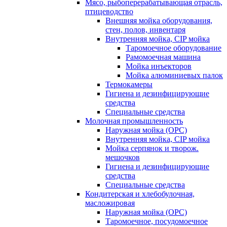
Мясо, рыбоперерабатывающая отрасль,
птицеводство
Внешняя мойка оборудования,
стен, полов, инвентаря
Внутренняя мойка, CIP мойка
Таромоечное оборудование
Рамомоечная машина
Мойка инъекторов
Мойка алюминиевых палок
Термокамеры
Гигиена и дезинфицирующие
средства
Специальные средства
Молочная промышленность
Наружная мойка (ОРС)
Внутренняя мойка, CIP мойка
Мойка серпянок и творож.
мешочков
Гигиена и дезинфицирующие
средства
Специальные средства
Кондитерская и хлебобулочная,
масложировая
Наружная мойка (ОРС)
Таромоечное, посудомоечное