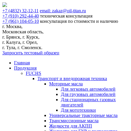
+7
(4832)
32-12-11
email:
zakaz@oil-titan.ru
+7
(910)
292-44-40
техническая консультация
+7
(961)
104-05-10
консультация по стоимости и наличию
г. Москва,
Московская область,
г. Брянск, г. Курск,
г. Калуга, г. Орел,
г. Тула, г. Смоленск.
Запросить тестовый образец
Главная
Продукция
FUCHS
Транспорт и внедорожная техника
Моторные масла
Для легковых автомобилей
Для грузовых автомобилей
Для стационарных газовых
двигателей
Для мототехники
Универсальные тракторные масла
Трансмиссионные масла
Жидкости для АКПП