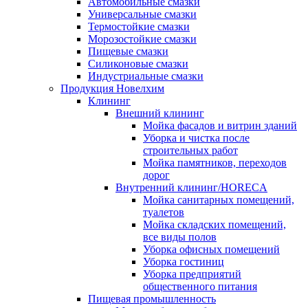
Автомобильные смазки
Универсальные смазки
Термостойкие смазки
Морозостойкие смазки
Пищевые смазки
Силиконовые смазки
Индустриальные смазки
Продукция Новелхим
Клининг
Внешний клининг
Мойка фасадов и витрин зданий
Уборка и чистка после
строительных работ
Мойка памятников, переходов
дорог
Внутренний клининг/HORECA
Мойка санитарных помещений,
туалетов
Мойка складских помещений,
все виды полов
Уборка офисных помещений
Уборка гостиниц
Уборка предприятий
общественного питания
Пищевая промышленность