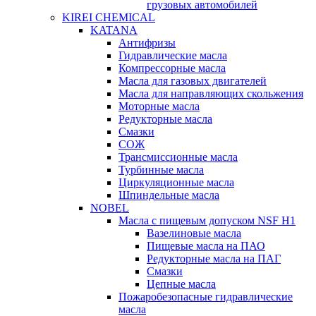
грузовых автомобилей
KIREI CHEMICAL
KATANA
Антифризы
Гидравлические масла
Компрессорные масла
Масла для газовых двигателей
Масла для направляющих скольжения
Моторные масла
Редукторные масла
Смазки
СОЖ
Трансмиссионные масла
Турбинные масла
Циркуляционные масла
Шпиндельные масла
NOBEL
Масла с пищевым допуском NSF H1
Вазелиновые масла
Пищевые масла на ПАО
Редукторные масла на ПАГ
Смазки
Цепные масла
Пожаробезопасные гидравлические
масла