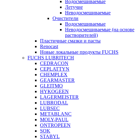
Водосмешиваемые
Летучие
Неводосмешиваемые
Очистители
Водосмешиваемые
Неводосмешиваемые (на основе
растворителей)
Пластичные смазки и пасты
Renocast
Новые локальные продукты FUCHS
FUCHS LUBRITECH
CEDRACON
CEPLATTYN
CHEMPLEX
GEARMASTER
GLEITMO
HYKOGEEN
LAGERMEISTER
LUBRODAL
LUBSEC
METABLANC
MOLY-PAUL
ONTROPEEN
SOK
STABYL