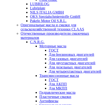
LUBRILOG
Lubriplate
NILS ITALIA GMBH
OKS Spezialschmierstoffe GmbH
Pakelo Motor Oil S.R.L.
Оригинальные масла и смазки для
сельскохозяйственной техники CLAAS
Отечественные производители смазочных
материалов
C.N.R.G.
Моторные масла
ГОСТ
Для бензиновых двигателей
Для газовых двигателей
Для двухтактных двигателей
Для дизельных двигателей
Для четырехтактных двигателей
Трансмиссионные масла
ГОСТ
Для АКПП
Для МКПП
Гидравлические масла
Пластичные смазки
Антифризы