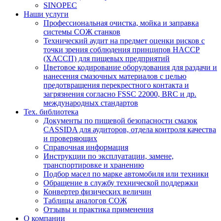
SINOPEC
Наши услуги
Профессиональная очистка, мойка и заправка
системы СОЖ станков
Технический аудит на предмет оценки рисков с
точки зрения соблюдения принципов HACCP
(ХАССП) для пищевых предприятий
Цветовое кодирование оборудования для раздачи и
нанесения смазочных материалов с целью
предотвращения перекрестного контакта и
загрязнения согласно FSSC 22000, BRC и др.
международных стандартов
Тех. библиотека
Документы по пищевой безопасности смазок
CASSIDA для аудиторов, отдела контроля качества
и проверяющих
Справочная информация
Инструкции по эксплуатации, замене,
транспортировке и хранению
Подбор масел по марке автомобиля или техники
Обращение в службу технической поддержки
Конвертер физических величин
Таблицы аналогов СОЖ
Отзывы и практика применения
О компании