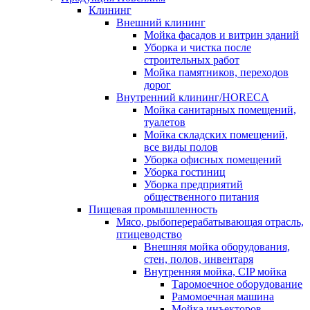
Клининг
Внешний клининг
Мойка фасадов и витрин зданий
Уборка и чистка после
строительных работ
Мойка памятников, переходов
дорог
Внутренний клининг/HORECA
Мойка санитарных помещений,
туалетов
Мойка складских помещений,
все виды полов
Уборка офисных помещений
Уборка гостиниц
Уборка предприятий
общественного питания
Пищевая промышленность
Мясо, рыбоперерабатывающая отрасль,
птицеводство
Внешняя мойка оборудования,
стен, полов, инвентаря
Внутренняя мойка, CIP мойка
Таромоечное оборудование
Рамомоечная машина
Мойка инъекторов