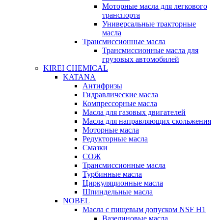
Моторные масла для легкового
транспорта
Универсальные тракторные
масла
Трансмиссионные масла
Трансмиссионные масла для
грузовых автомобилей
KIREI CHEMICAL
KATANA
Антифризы
Гидравлические масла
Компрессорные масла
Масла для газовых двигателей
Масла для направляющих скольжения
Моторные масла
Редукторные масла
Смазки
СОЖ
Трансмиссионные масла
Турбинные масла
Циркуляционные масла
Шпиндельные масла
NOBEL
Масла с пищевым допуском NSF H1
Вазелиновые масла