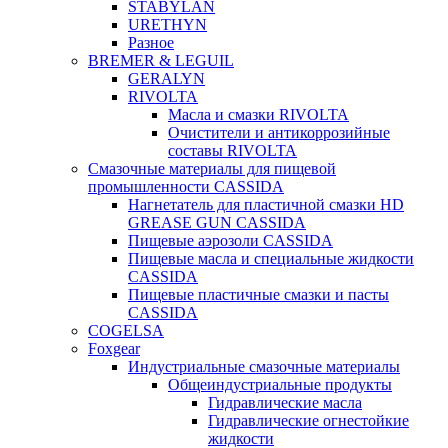
STABYLAN
URETHYN
Разное
BREMER & LEGUIL
GERALYN
RIVOLTA
Масла и смазки RIVOLTA
Очистители и антикоррозийные
составы RIVOLTA
Смазочные материалы для пищевой
промышленности CASSIDA
Нагнетатель для пластичной смазки HD
GREASE GUN CASSIDA
Пищевые аэрозоли CASSIDA
Пищевые масла и специальные жидкости
CASSIDA
Пищевые пластичные смазки и пасты
CASSIDA
COGELSA
Foxgear
Индустриальные смазочные материалы
Общеиндустриальные продукты
Гидравлические масла
Гидравлические огнестойкие
жидкости