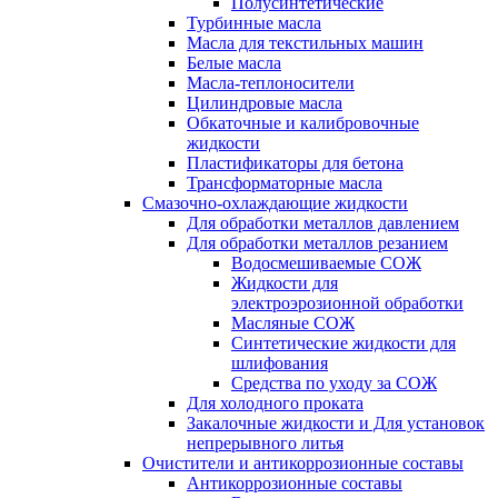
Полусинтетические
Турбинные масла
Масла для текстильных машин
Белые масла
Масла-теплоносители
Цилиндровые масла
Обкаточные и калибровочные
жидкости
Пластификаторы для бетона
Трансформаторные масла
Смазочно-охлаждающие жидкости
Для обработки металлов давлением
Для обработки металлов резанием
Водосмешиваемые СОЖ
Жидкости для
электроэрозионной обработки
Масляные СОЖ
Синтетические жидкости для
шлифования
Средства по уходу за СОЖ
Для холодного проката
Закалочные жидкости и Для установок
непрерывного литья
Очистители и антикоррозионные составы
Антикоррозионные составы