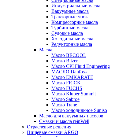
Специальные масла
Индустриальные масла
Вакуумные масла
Тракторные масла
Компрессорные масла
Турбинные масла
Судовые масла
Холодильные масла
Редукторные масла
Масла
Масло BECOOL
Масло Bitzer
Масло CPI Fluid Engineering
МАСЛО Danfoss
Масло EMKARATE
Масло FRICK
Масло FUCHS
Масло Kluber Summit
Масло Sabroe
Масло Trane
Масло холодильное Suniso
Масло для вакуумных насосов
Смазки и масла reinWell
Отраслевые решения
Пищевые смазки ARGO