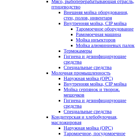
Мясо, рыбоперерабатывающая отрасль,
птицеводство
Внешняя мойка оборудования,
стен, полов, инвентаря
Внутренняя мойка, CIP мойка
Таромоечное оборудование
Рамомоечная машина
Мойка инъекторов
Мойка алюминиевых палок
Термокамеры
Гигиена и дезинфицирующие
средства
Специальные средства
Молочная промышленность
Наружная мойка (ОРС)
Внутренняя мойка, CIP мойка
Мойка серпянок и творож.
мешочков
Гигиена и дезинфицирующие
средства
Специальные средства
Кондитерская и хлебобулочная,
масложировая
Наружная мойка (ОРС)
Таромоечное, посудомоечное