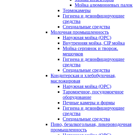
Мойка алюминиевых палок
Термокамеры
Гигиена и дезинфицирующие
средства
Специальные средства
Молочная промышленность
Наружная мойка (ОРС)
Внутренняя мойка, CIP мойка
Мойка серпянок и творож.
мешочков
Гигиена и дезинфицирующие
средства
Специальные средства
Кондитерская и хлебобулочная,
масложировая
Наружная мойка (ОРС)
Таромоечное, посудомоечное
оборудование
Печные камеры и формы
Гигиена и дезинфицирующие
средства
Специальные средства
Пиво, безалкогольная, ликероводочная
промышленность