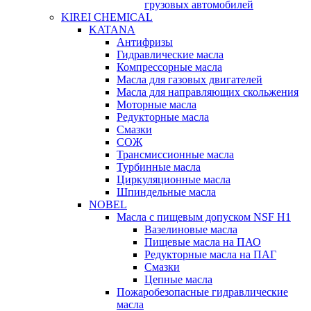
грузовых автомобилей
KIREI CHEMICAL
KATANA
Антифризы
Гидравлические масла
Компрессорные масла
Масла для газовых двигателей
Масла для направляющих скольжения
Моторные масла
Редукторные масла
Смазки
СОЖ
Трансмиссионные масла
Турбинные масла
Циркуляционные масла
Шпиндельные масла
NOBEL
Масла с пищевым допуском NSF H1
Вазелиновые масла
Пищевые масла на ПАО
Редукторные масла на ПАГ
Смазки
Цепные масла
Пожаробезопасные гидравлические
масла