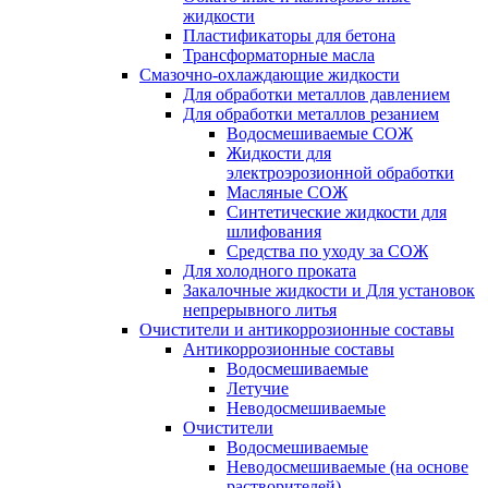
жидкости
Пластификаторы для бетона
Трансформаторные масла
Смазочно-охлаждающие жидкости
Для обработки металлов давлением
Для обработки металлов резанием
Водосмешиваемые СОЖ
Жидкости для
электроэрозионной обработки
Масляные СОЖ
Синтетические жидкости для
шлифования
Средства по уходу за СОЖ
Для холодного проката
Закалочные жидкости и Для установок
непрерывного литья
Очистители и антикоррозионные составы
Антикоррозионные составы
Водосмешиваемые
Летучие
Неводосмешиваемые
Очистители
Водосмешиваемые
Неводосмешиваемые (на основе
растворителей)