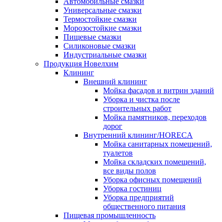
Автомобильные смазки
Универсальные смазки
Термостойкие смазки
Морозостойкие смазки
Пищевые смазки
Силиконовые смазки
Индустриальные смазки
Продукция Новелхим
Клининг
Внешний клининг
Мойка фасадов и витрин зданий
Уборка и чистка после
строительных работ
Мойка памятников, переходов
дорог
Внутренний клининг/HORECA
Мойка санитарных помещений,
туалетов
Мойка складских помещений,
все виды полов
Уборка офисных помещений
Уборка гостиниц
Уборка предприятий
общественного питания
Пищевая промышленность