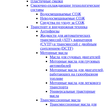
Пластичные смазки
Смазочно-охлаждающие технологические
составы
Водосмешиваемые СОЖ
Неводосмешиваемые СОЖ
Средства по уходу за СОЖ
Транспорт и внедорожная техника
Антифризы
Жидкости для автоматических
трансмиссий (ATF), вариаторов
(CVTF) и трансмиссий с двойным
сцеплением (DCTF)
Моторные масла
Масла для судовых двигателей
Моторные масла для грузовых
автомобилей
Моторные масла для двигателей,
работающих на газообразном
топливе
Моторные масла для легкового
транспорта
Универсальные тракторные
масла
Трансмиссионные масла
Трансмиссионные масла для