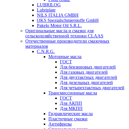
LUBRILOG
Lubriplate
NILS ITALIA GMBH
OKS Spezialschmierstoffe GmbH
Pakelo Motor Oil S.R.L.
Оригинальные масла и смазки для
сельскохозяйственной техники CLAAS
Отечественные производители смазочных
материалов
C.N.R.G.
Моторные масла
ГОСТ
Для бензиновых двигателей
Для газовых двигателей
Для двухтактных двигателей
Для дизельных двигателей
Для четырехтактных двигателей
Трансмиссионные масла
ГОСТ
Для АКПП
Для МКПП
Гидравлические масла
Пластичные смазки
Антифризы