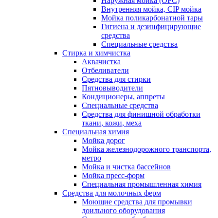
Наружная мойка (ОРС)
Внутренняя мойка, CIP мойка
Мойка поликарбонатной тары
Гигиена и дезинфицирующие
средства
Специальные средства
Стирка и химчистка
Аквачистка
Отбеливатели
Средства для стирки
Пятновыводители
Кондиционеры, аппреты
Специальные средства
Средства для финишной обработки
ткани, кожи, меха
Специальная химия
Мойка дорог
Мойка железнодорожного транспорта,
метро
Мойка и чистка бассейнов
Мойка пресс-форм
Специальная промышленная химия
Средства для молочных ферм
Моющие средства для промывки
доильного оборудования