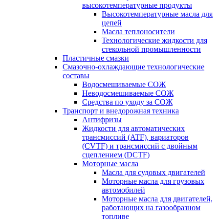
высокотемпературные продукты
Высокотемпературные масла для
цепей
Масла теплоносители
Технологические жидкости для
стекольной промышленности
Пластичные смазки
Смазочно-охлаждающие технологические
составы
Водосмешиваемые СОЖ
Неводосмешиваемые СОЖ
Средства по уходу за СОЖ
Транспорт и внедорожная техника
Антифризы
Жидкости для автоматических
трансмиссий (ATF), вариаторов
(CVTF) и трансмиссий с двойным
сцеплением (DCTF)
Моторные масла
Масла для судовых двигателей
Моторные масла для грузовых
автомобилей
Моторные масла для двигателей,
работающих на газообразном
топливе