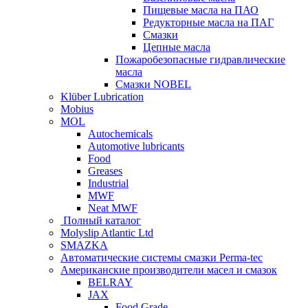
Пищевые масла на ПАО
Редукторные масла на ПАГ
Смазки
Цепные масла
Пожаробезопасные гидравлические
масла
Смазки NOBEL
Klüber Lubrication
Mobius
MOL
Autochemicals
Automotive lubricants
Food
Greases
Industrial
MWF
Neat MWF
Полный каталог
Molyslip Atlantic Ltd
SMAZKA
Автоматические системы смазки Perma-tec
Американские производители масел и смазок
BELRAY
JAX
Food Grade