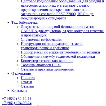
Цветовое кодирование оборудования для раздачи и
нанесения смазочных материалов с целью
предотвращения перекрестного контакта и
загрязнения согласно FSSC 22000, BRC и др.
международных стандартов
Тех. библиотека
Документы по пищевой безопасности смазок
CASSIDA для аудиторов, отдела контроля качества
и проверяющих
Справочная информация
Инструкции по эксплуатации, замене,
транспортировке и хранению
Подбор масел по марке автомобиля или техники
Обращение в службу технической поддержки
Конвертер физических величин
Таблицы аналогов СОЖ
Отзывы и практика применения
О компании
Новости
Статьи
Отзывы
Контакты
+7
(4832)
32-12-11
+7
(961)
104-00-24