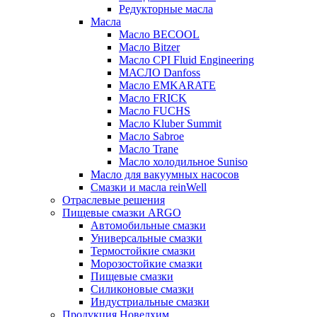
Редукторные масла
Масла
Масло BECOOL
Масло Bitzer
Масло CPI Fluid Engineering
МАСЛО Danfoss
Масло EMKARATE
Масло FRICK
Масло FUCHS
Масло Kluber Summit
Масло Sabroe
Масло Trane
Масло холодильное Suniso
Масло для вакуумных насосов
Смазки и масла reinWell
Отраслевые решения
Пищевые смазки ARGO
Автомобильные смазки
Универсальные смазки
Термостойкие смазки
Морозостойкие смазки
Пищевые смазки
Силиконовые смазки
Индустриальные смазки
Продукция Новелхим