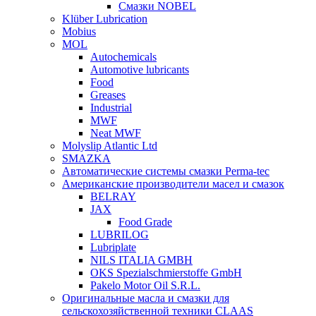
Смазки NOBEL
Klüber Lubrication
Mobius
MOL
Autochemicals
Automotive lubricants
Food
Greases
Industrial
MWF
Neat MWF
Molyslip Atlantic Ltd
SMAZKA
Автоматические системы смазки Perma-tec
Американские производители масел и смазок
BELRAY
JAX
Food Grade
LUBRILOG
Lubriplate
NILS ITALIA GMBH
OKS Spezialschmierstoffe GmbH
Pakelo Motor Oil S.R.L.
Оригинальные масла и смазки для
сельскохозяйственной техники CLAAS