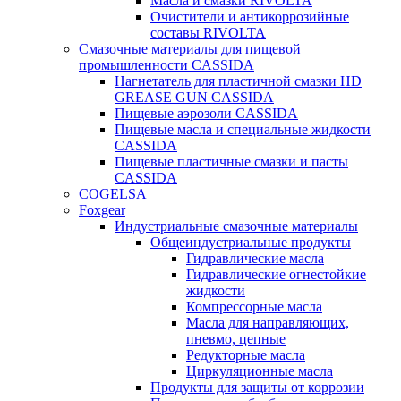
Масла и смазки RIVOLTA
Очистители и антикоррозийные
составы RIVOLTA
Смазочные материалы для пищевой
промышленности CASSIDA
Нагнетатель для пластичной смазки HD
GREASE GUN CASSIDA
Пищевые аэрозоли CASSIDA
Пищевые масла и специальные жидкости
CASSIDA
Пищевые пластичные смазки и пасты
CASSIDA
COGELSA
Foxgear
Индустриальные смазочные материалы
Общеиндустриальные продукты
Гидравлические масла
Гидравлические огнестойкие
жидкости
Компрессорные масла
Масла для направляющих,
пневмо, цепные
Редукторные масла
Циркуляционные масла
Продукты для защиты от коррозии