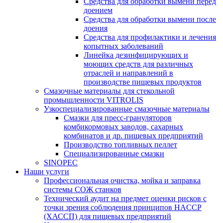
Средства для обработки вымени перед
доением
Средства для обработки вымени после
доения
Средства для профилактики и лечения
копытных заболеваний
Линейка дезинфицирующих и
моющих средств для различных
отраслей и направлений в
производстве пищевых продуктов
Смазочные материалы для стекольной
промышленности VITROLIS
Узкоспециализированные смазочные материалы
Смазки для пресс-грануляторов
комбикормовых заводов, сахарных
комбинатов и др. пищевых предприятий
Производство топливных пеллет
Специализированные смазки
SINOPEC
Наши услуги
Профессиональная очистка, мойка и заправка
системы СОЖ станков
Технический аудит на предмет оценки рисков с
точки зрения соблюдения принципов HACCP
(ХАССП) для пищевых предприятий