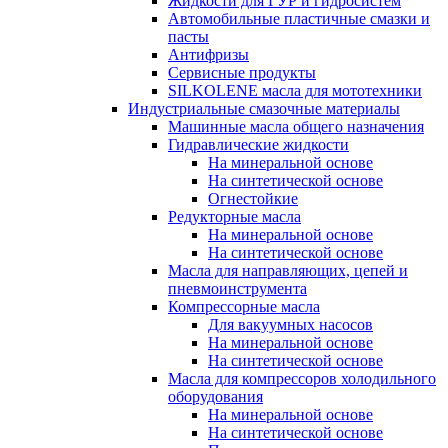
Жидкости для ГУР и гидросистем
Автомобильные пластичные смазки и
пасты
Антифризы
Сервисные продукты
SILKOLENE масла для мототехники
Индустриальные смазочные материалы
Машинные масла общего назначения
Гидравлические жидкости
На минеральной основе
На синтетической основе
Огнестойкие
Редукторные масла
На минеральной основе
На синтетической основе
Масла для направляющих, цепей и
пневмоинструмента
Компрессорные масла
Для вакуумных насосов
На минеральной основе
На синтетической основе
Масла для компрессоров холодильного
оборудования
На минеральной основе
На синтетической основе