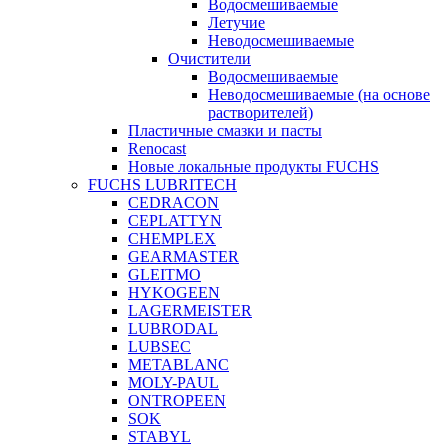
Водосмешиваемые
Летучие
Неводосмешиваемые
Очистители
Водосмешиваемые
Неводосмешиваемые (на основе
растворителей)
Пластичные смазки и пасты
Renocast
Новые локальные продукты FUCHS
FUCHS LUBRITECH
CEDRACON
CEPLATTYN
CHEMPLEX
GEARMASTER
GLEITMO
HYKOGEEN
LAGERMEISTER
LUBRODAL
LUBSEC
METABLANC
MOLY-PAUL
ONTROPEEN
SOK
STABYL