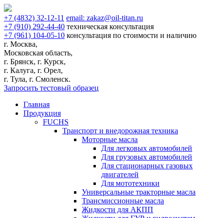
+7
(4832)
32-12-11
email:
zakaz@oil-titan.ru
+7
(910)
292-44-40
техническая консультация
+7
(961)
104-05-10
консультация по стоимости и наличию
г. Москва,
Московская область,
г. Брянск, г. Курск,
г. Калуга, г. Орел,
г. Тула, г. Смоленск.
Запросить тестовый образец
Главная
Продукция
FUCHS
Транспорт и внедорожная техника
Моторные масла
Для легковых автомобилей
Для грузовых автомобилей
Для стационарных газовых
двигателей
Для мототехники
Универсальные тракторные масла
Трансмиссионные масла
Жидкости для АКПП