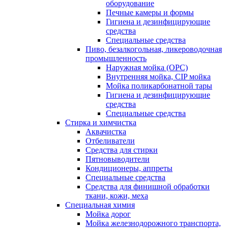
оборудование
Печные камеры и формы
Гигиена и дезинфицирующие
средства
Специальные средства
Пиво, безалкогольная, ликероводочная
промышленность
Наружная мойка (ОРС)
Внутренняя мойка, CIP мойка
Мойка поликарбонатной тары
Гигиена и дезинфицирующие
средства
Специальные средства
Стирка и химчистка
Аквачистка
Отбеливатели
Средства для стирки
Пятновыводители
Кондиционеры, аппреты
Специальные средства
Средства для финишной обработки
ткани, кожи, меха
Специальная химия
Мойка дорог
Мойка железнодорожного транспорта,