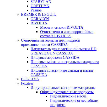
STABYLAN
URETHYN
Разное
BREMER & LEGUIL
GERALYN
RIVOLTA
Масла и смазки RIVOLTA
Очистители и антикоррозийные
составы RIVOLTA
Смазочные материалы для пищевой
промышленности CASSIDA
Нагнетатель для пластичной смазки HD
GREASE GUN CASSIDA
Пищевые аэрозоли CASSIDA
Пищевые масла и специальные жидкости
CASSIDA
Пищевые пластичные смазки и пасты
CASSIDA
COGELSA
Foxgear
Индустриальные смазочные материалы
Общеиндустриальные продукты
Гидравлические масла
Гидравлические огнестойкие
жидкости