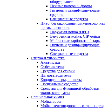
оборудование
Печные камеры и формы
Гигиена и дезинфицирующие
средства
Специальные средства
Пиво, безалкогольная, ликероводочная
промышленность
Наружная мойка (ОРС)
Внутренняя мойка, CIP мойка
Мойка поликарбонатной тары
Гигиена и дезинфицирующие
средства
Специальные средства
Стирка и химчистка
Аквачистка
Отбеливатели
Средства для стирки
Пятновыводители
Кондиционеры, аппреты
Специальные средства
Средства для финишной обработки
ткани, кожи, меха
Специальная химия
Мойка дорог
Мойка железнодорожного транспорта,