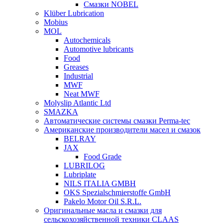
Смазки NOBEL
Klüber Lubrication
Mobius
MOL
Autochemicals
Automotive lubricants
Food
Greases
Industrial
MWF
Neat MWF
Molyslip Atlantic Ltd
SMAZKA
Автоматические системы смазки Perma-tec
Американские производители масел и смазок
BELRAY
JAX
Food Grade
LUBRILOG
Lubriplate
NILS ITALIA GMBH
OKS Spezialschmierstoffe GmbH
Pakelo Motor Oil S.R.L.
Оригинальные масла и смазки для
сельскохозяйственной техники CLAAS