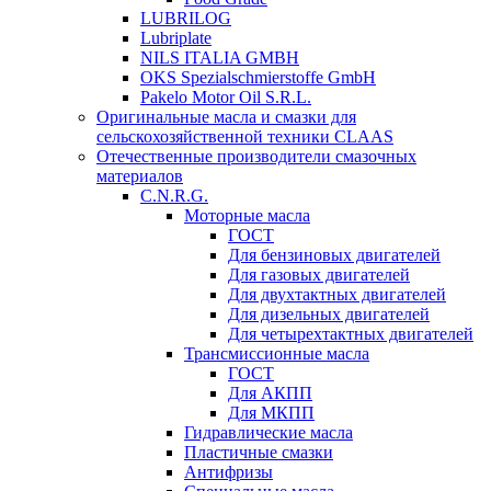
LUBRILOG
Lubriplate
NILS ITALIA GMBH
OKS Spezialschmierstoffe GmbH
Pakelo Motor Oil S.R.L.
Оригинальные масла и смазки для
сельскохозяйственной техники CLAAS
Отечественные производители смазочных
материалов
C.N.R.G.
Моторные масла
ГОСТ
Для бензиновых двигателей
Для газовых двигателей
Для двухтактных двигателей
Для дизельных двигателей
Для четырехтактных двигателей
Трансмиссионные масла
ГОСТ
Для АКПП
Для МКПП
Гидравлические масла
Пластичные смазки
Антифризы