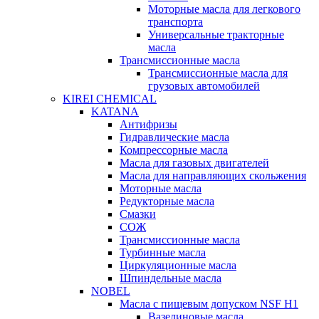
Моторные масла для легкового
транспорта
Универсальные тракторные
масла
Трансмиссионные масла
Трансмиссионные масла для
грузовых автомобилей
KIREI CHEMICAL
KATANA
Антифризы
Гидравлические масла
Компрессорные масла
Масла для газовых двигателей
Масла для направляющих скольжения
Моторные масла
Редукторные масла
Смазки
СОЖ
Трансмиссионные масла
Турбинные масла
Циркуляционные масла
Шпиндельные масла
NOBEL
Масла с пищевым допуском NSF H1
Вазелиновые масла