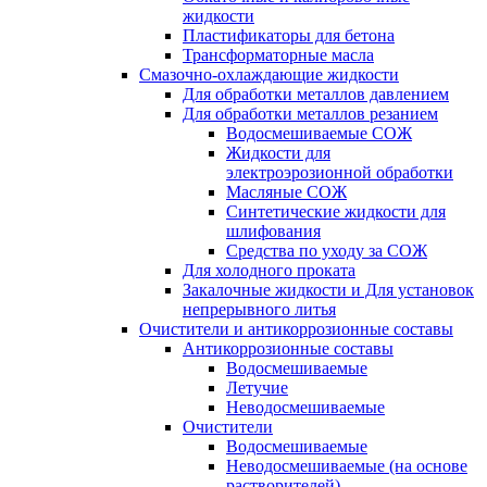
жидкости
Пластификаторы для бетона
Трансформаторные масла
Смазочно-охлаждающие жидкости
Для обработки металлов давлением
Для обработки металлов резанием
Водосмешиваемые СОЖ
Жидкости для
электроэрозионной обработки
Масляные СОЖ
Синтетические жидкости для
шлифования
Средства по уходу за СОЖ
Для холодного проката
Закалочные жидкости и Для установок
непрерывного литья
Очистители и антикоррозионные составы
Антикоррозионные составы
Водосмешиваемые
Летучие
Неводосмешиваемые
Очистители
Водосмешиваемые
Неводосмешиваемые (на основе
растворителей)