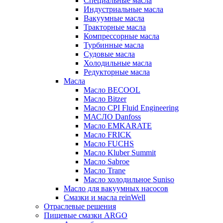
Специальные масла
Индустриальные масла
Вакуумные масла
Тракторные масла
Компрессорные масла
Турбинные масла
Судовые масла
Холодильные масла
Редукторные масла
Масла
Масло BECOOL
Масло Bitzer
Масло CPI Fluid Engineering
МАСЛО Danfoss
Масло EMKARATE
Масло FRICK
Масло FUCHS
Масло Kluber Summit
Масло Sabroe
Масло Trane
Масло холодильное Suniso
Масло для вакуумных насосов
Смазки и масла reinWell
Отраслевые решения
Пищевые смазки ARGO