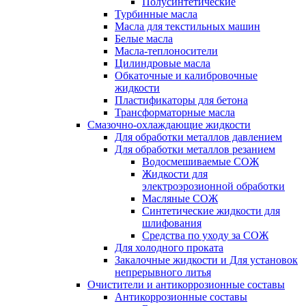
Полусинтетические
Турбинные масла
Масла для текстильных машин
Белые масла
Масла-теплоносители
Цилиндровые масла
Обкаточные и калибровочные
жидкости
Пластификаторы для бетона
Трансформаторные масла
Смазочно-охлаждающие жидкости
Для обработки металлов давлением
Для обработки металлов резанием
Водосмешиваемые СОЖ
Жидкости для
электроэрозионной обработки
Масляные СОЖ
Синтетические жидкости для
шлифования
Средства по уходу за СОЖ
Для холодного проката
Закалочные жидкости и Для установок
непрерывного литья
Очистители и антикоррозионные составы
Антикоррозионные составы