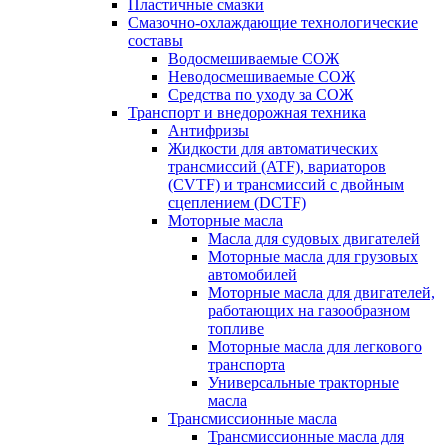
Пластичные смазки
Смазочно-охлаждающие технологические
составы
Водосмешиваемые СОЖ
Неводосмешиваемые СОЖ
Средства по уходу за СОЖ
Транспорт и внедорожная техника
Антифризы
Жидкости для автоматических
трансмиссий (ATF), вариаторов
(CVTF) и трансмиссий с двойным
сцеплением (DCTF)
Моторные масла
Масла для судовых двигателей
Моторные масла для грузовых
автомобилей
Моторные масла для двигателей,
работающих на газообразном
топливе
Моторные масла для легкового
транспорта
Универсальные тракторные
масла
Трансмиссионные масла
Трансмиссионные масла для