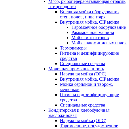
Мясо, рыбоперерабатывающая отрасль,
птицеводство
Внешняя мойка оборудования,
стен, полов, инвентаря
Внутренняя мойка, CIP мойка
Таромоечное оборудование
Рамомоечная машина
Мойка инъекторов
Мойка алюминиевых палок
Термокамеры
Гигиена и дезинфицирующие
средства
Специальные средства
Молочная промышленность
Наружная мойка (ОРС)
Внутренняя мойка, CIP мойка
Мойка серпянок и творож.
мешочков
Гигиена и дезинфицирующие
средства
Специальные средства
Кондитерская и хлебобулочная,
масложировая
Наружная мойка (ОРС)
Таромоечное, посудомоечное