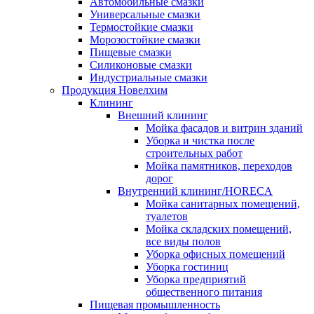
Автомобильные смазки
Универсальные смазки
Термостойкие смазки
Морозостойкие смазки
Пищевые смазки
Силиконовые смазки
Индустриальные смазки
Продукция Новелхим
Клининг
Внешний клининг
Мойка фасадов и витрин зданий
Уборка и чистка после
строительных работ
Мойка памятников, переходов
дорог
Внутренний клининг/HORECA
Мойка санитарных помещений,
туалетов
Мойка складских помещений,
все виды полов
Уборка офисных помещений
Уборка гостиниц
Уборка предприятий
общественного питания
Пищевая промышленность