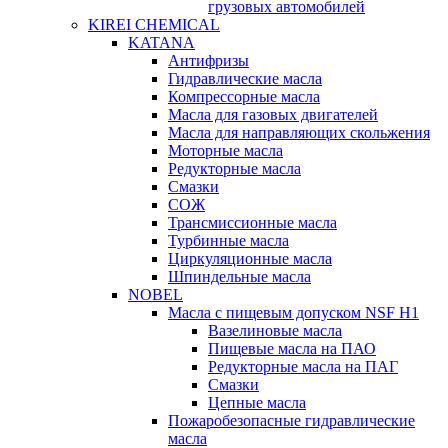
грузовых автомобилей
KIREI CHEMICAL
KATANA
Антифризы
Гидравлические масла
Компрессорные масла
Масла для газовых двигателей
Масла для направляющих скольжения
Моторные масла
Редукторные масла
Смазки
СОЖ
Трансмиссионные масла
Турбинные масла
Циркуляционные масла
Шпиндельные масла
NOBEL
Масла с пищевым допуском NSF H1
Вазелиновые масла
Пищевые масла на ПАО
Редукторные масла на ПАГ
Смазки
Цепные масла
Пожаробезопасные гидравлические
масла