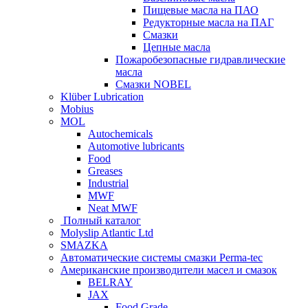
Пищевые масла на ПАО
Редукторные масла на ПАГ
Смазки
Цепные масла
Пожаробезопасные гидравлические
масла
Смазки NOBEL
Klüber Lubrication
Mobius
MOL
Autochemicals
Automotive lubricants
Food
Greases
Industrial
MWF
Neat MWF
Полный каталог
Molyslip Atlantic Ltd
SMAZKA
Автоматические системы смазки Perma-tec
Американские производители масел и смазок
BELRAY
JAX
Food Grade