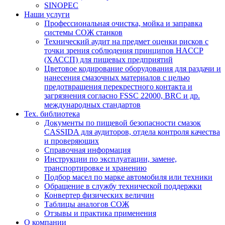
SINOPEC
Наши услуги
Профессиональная очистка, мойка и заправка
системы СОЖ станков
Технический аудит на предмет оценки рисков с
точки зрения соблюдения принципов HACCP
(ХАССП) для пищевых предприятий
Цветовое кодирование оборудования для раздачи и
нанесения смазочных материалов с целью
предотвращения перекрестного контакта и
загрязнения согласно FSSC 22000, BRC и др.
международных стандартов
Тех. библиотека
Документы по пищевой безопасности смазок
CASSIDA для аудиторов, отдела контроля качества
и проверяющих
Справочная информация
Инструкции по эксплуатации, замене,
транспортировке и хранению
Подбор масел по марке автомобиля или техники
Обращение в службу технической поддержки
Конвертер физических величин
Таблицы аналогов СОЖ
Отзывы и практика применения
О компании