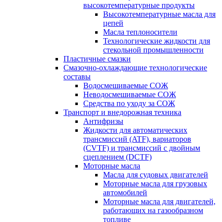
высокотемпературные продукты
Высокотемпературные масла для
цепей
Масла теплоносители
Технологические жидкости для
стекольной промышленности
Пластичные смазки
Смазочно-охлаждающие технологические
составы
Водосмешиваемые СОЖ
Неводосмешиваемые СОЖ
Средства по уходу за СОЖ
Транспорт и внедорожная техника
Антифризы
Жидкости для автоматических
трансмиссий (ATF), вариаторов
(CVTF) и трансмиссий с двойным
сцеплением (DCTF)
Моторные масла
Масла для судовых двигателей
Моторные масла для грузовых
автомобилей
Моторные масла для двигателей,
работающих на газообразном
топливе