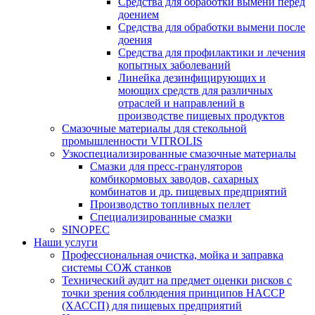
Средства для обработки вымени перед
доением
Средства для обработки вымени после
доения
Средства для профилактики и лечения
копытных заболеваний
Линейка дезинфицирующих и
моющих средств для различных
отраслей и направлений в
производстве пищевых продуктов
Смазочные материалы для стекольной
промышленности VITROLIS
Узкоспециализированные смазочные материалы
Смазки для пресс-грануляторов
комбикормовых заводов, сахарных
комбинатов и др. пищевых предприятий
Производство топливных пеллет
Специализированные смазки
SINOPEC
Наши услуги
Профессиональная очистка, мойка и заправка
системы СОЖ станков
Технический аудит на предмет оценки рисков с
точки зрения соблюдения принципов HACCP
(ХАССП) для пищевых предприятий