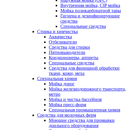
Наружная мойка (ОРС)
Внутренняя мойка, CIP мойка
Мойка поликарбонатной тары
Гигиена и дезинфицирующие
средства
Специальные средства
Стирка и химчистка
Аквачистка
Отбеливатели
Средства для стирки
Пятновыводители
Кондиционеры, аппреты
Специальные средства
Средства для финишной обработки
ткани, кожи, меха
Специальная химия
Мойка дорог
Мойка железнодорожного транспорта,
метро
Мойка и чистка бассейнов
Мойка пресс-форм
Специальная промышленная химия
Средства для молочных ферм
Моющие средства для промывки
доильного оборудования