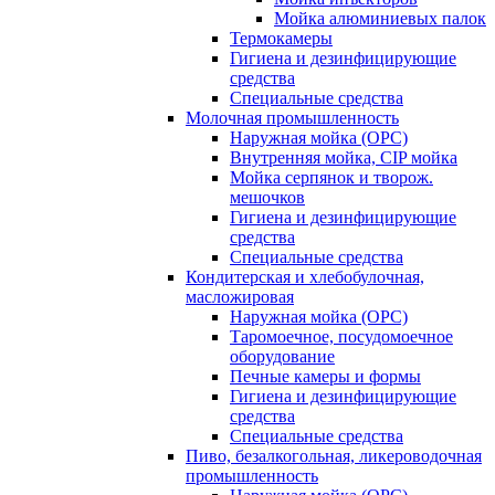
Мойка алюминиевых палок
Термокамеры
Гигиена и дезинфицирующие
средства
Специальные средства
Молочная промышленность
Наружная мойка (ОРС)
Внутренняя мойка, CIP мойка
Мойка серпянок и творож.
мешочков
Гигиена и дезинфицирующие
средства
Специальные средства
Кондитерская и хлебобулочная,
масложировая
Наружная мойка (ОРС)
Таромоечное, посудомоечное
оборудование
Печные камеры и формы
Гигиена и дезинфицирующие
средства
Специальные средства
Пиво, безалкогольная, ликероводочная
промышленность