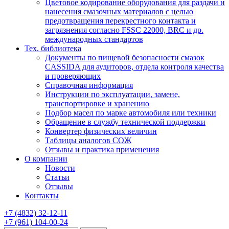
Цветовое кодирование оборудования для раздачи и
нанесения смазочных материалов с целью
предотвращения перекрестного контакта и
загрязнения согласно FSSC 22000, BRC и др.
международных стандартов
Тех. библиотека
Документы по пищевой безопасности смазок
CASSIDA для аудиторов, отдела контроля качества
и проверяющих
Справочная информация
Инструкции по эксплуатации, замене,
транспортировке и хранению
Подбор масел по марке автомобиля или техники
Обращение в службу технической поддержки
Конвертер физических величин
Таблицы аналогов СОЖ
Отзывы и практика применения
О компании
Новости
Статьи
Отзывы
Контакты
+7
(4832)
32-12-11
+7
(961)
104-00-24