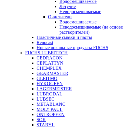
Водосмешиваемые
Летучие
Неводосмешиваемые
Очистители
Водосмешиваемые
Неводосмешиваемые (на основе
растворителей)
Пластичные смазки и пасты
Renocast
Новые локальные продукты FUCHS
FUCHS LUBRITECH
CEDRACON
CEPLATTYN
CHEMPLEX
GEARMASTER
GLEITMO
HYKOGEEN
LAGERMEISTER
LUBRODAL
LUBSEC
METABLANC
MOLY-PAUL
ONTROPEEN
SOK
STABYL