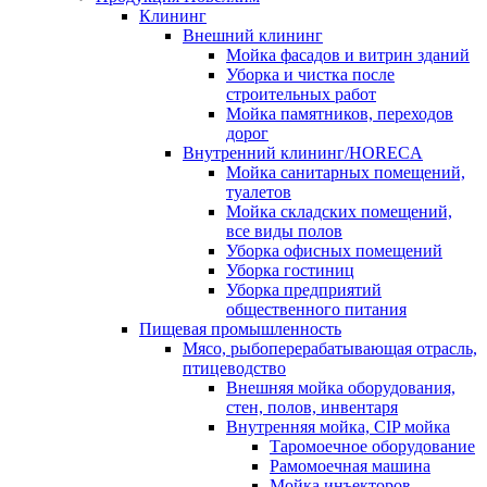
Клининг
Внешний клининг
Мойка фасадов и витрин зданий
Уборка и чистка после
строительных работ
Мойка памятников, переходов
дорог
Внутренний клининг/HORECA
Мойка санитарных помещений,
туалетов
Мойка складских помещений,
все виды полов
Уборка офисных помещений
Уборка гостиниц
Уборка предприятий
общественного питания
Пищевая промышленность
Мясо, рыбоперерабатывающая отрасль,
птицеводство
Внешняя мойка оборудования,
стен, полов, инвентаря
Внутренняя мойка, CIP мойка
Таромоечное оборудование
Рамомоечная машина
Мойка инъекторов