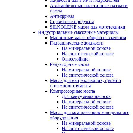
Жидкости для ГУР и гидросистем
Автомобильные пластичные смазки и
пасты
Антифризы
Сервисные продукты
SILKOLENE масла для мототехники
Индустриальные смазочные материалы
Машинные масла общего назначения
Гидравлические жидкости
На минеральной основе
На синтетической основе
Огнестойкие
Редукторные масла
На минеральной основе
На синтетической основе
Масла для направляющих, цепей и
пневмоинструмента
Компрессорные масла
Для вакуумных насосов
На минеральной основе
На синтетической основе
Масла для компрессоров холодильного
оборудования
На минеральной основе
На синтетической основе