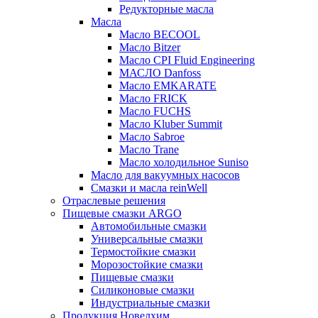
Редукторные масла
Масла
Масло BECOOL
Масло Bitzer
Масло CPI Fluid Engineering
МАСЛО Danfoss
Масло EMKARATE
Масло FRICK
Масло FUCHS
Масло Kluber Summit
Масло Sabroe
Масло Trane
Масло холодильное Suniso
Масло для вакуумных насосов
Смазки и масла reinWell
Отраслевые решения
Пищевые смазки ARGO
Автомобильные смазки
Универсальные смазки
Термостойкие смазки
Морозостойкие смазки
Пищевые смазки
Силиконовые смазки
Индустриальные смазки
Продукция Новелхим