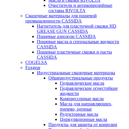
Масла и смазки RIVOLTA
Очистители и антикоррозийные
составы RIVOLTA
Смазочные материалы для пищевой
промышленности CASSIDA
Нагнетатель для пластичной смазки HD
GREASE GUN CASSIDA
Пищевые аэрозоли CASSIDA
Пищевые масла и специальные жидкости
CASSIDA
Пищевые пластичные смазки и пасты
CASSIDA
COGELSA
Foxgear
Индустриальные смазочные материалы
Общеиндустриальные продукты
Гидравлические масла
Гидравлические огнестойкие
жидкости
Компрессорные масла
Масла для направляющих,
пневмо, цепные
Редукторные масла
Циркуляционные масла
Продукты для защиты от коррозии