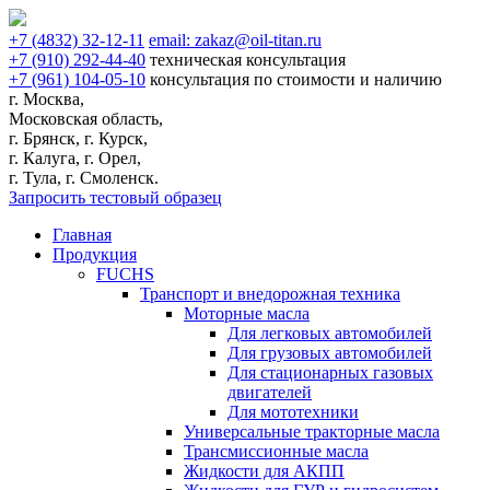
+7
(4832)
32-12-11
email:
zakaz@oil-titan.ru
+7
(910)
292-44-40
техническая консультация
+7
(961)
104-05-10
консультация по стоимости и наличию
г. Москва,
Московская область,
г. Брянск, г. Курск,
г. Калуга, г. Орел,
г. Тула, г. Смоленск.
Запросить тестовый образец
Главная
Продукция
FUCHS
Транспорт и внедорожная техника
Моторные масла
Для легковых автомобилей
Для грузовых автомобилей
Для стационарных газовых
двигателей
Для мототехники
Универсальные тракторные масла
Трансмиссионные масла
Жидкости для АКПП