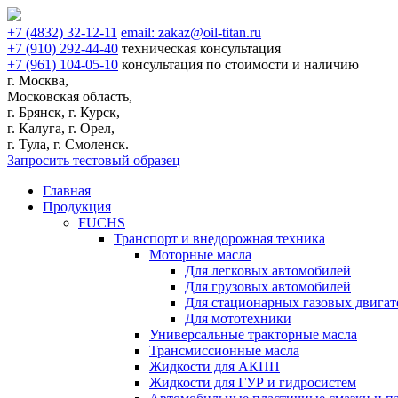
+7
(4832)
32-12-11
email:
zakaz@oil-titan.ru
+7
(910)
292-44-40
техническая консультация
+7
(961)
104-05-10
консультация по стоимости и наличию
г. Москва,
Московская область,
г. Брянск, г. Курск,
г. Калуга, г. Орел,
г. Тула, г. Смоленск.
Запросить тестовый образец
Главная
Продукция
FUCHS
Транспорт и внедорожная техника
Моторные масла
Для легковых автомобилей
Для грузовых автомобилей
Для стационарных газовых двигат
Для мототехники
Универсальные тракторные масла
Трансмиссионные масла
Жидкости для АКПП
Жидкости для ГУР и гидросистем