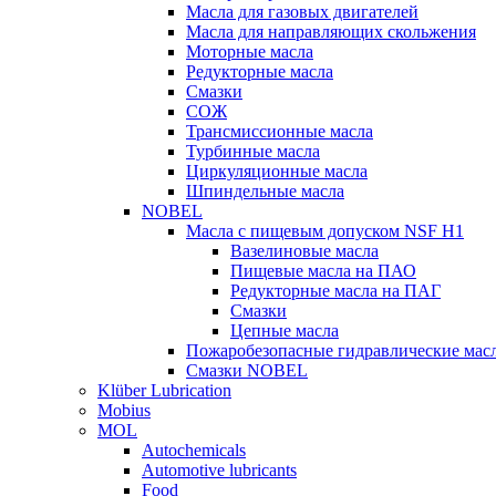
Масла для газовых двигателей
Масла для направляющих скольжения
Моторные масла
Редукторные масла
Смазки
СОЖ
Трансмиссионные масла
Турбинные масла
Циркуляционные масла
Шпиндельные масла
NOBEL
Масла с пищевым допуском NSF H1
Вазелиновые масла
Пищевые масла на ПАО
Редукторные масла на ПАГ
Смазки
Цепные масла
Пожаробезопасные гидравлические мас
Смазки NOBEL
Klüber Lubrication
Mobius
MOL
Autochemicals
Automotive lubricants
Food