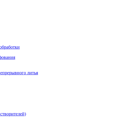
обработки
фования
непрерывного литья
створителей)