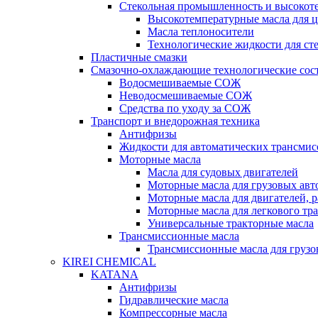
Стекольная промышленность и высокот
Высокотемпературные масла для 
Масла теплоносители
Технологические жидкости для с
Пластичные смазки
Смазочно-охлаждающие технологические сос
Водосмешиваемые СОЖ
Неводосмешиваемые СОЖ
Средства по уходу за СОЖ
Транспорт и внедорожная техника
Антифризы
Жидкости для автоматических трансмис
Моторные масла
Масла для судовых двигателей
Моторные масла для грузовых ав
Моторные масла для двигателей, 
Моторные масла для легкового тр
Универсальные тракторные масла
Трансмиссионные масла
Трансмиссионные масла для груз
KIREI CHEMICAL
KATANA
Антифризы
Гидравлические масла
Компрессорные масла