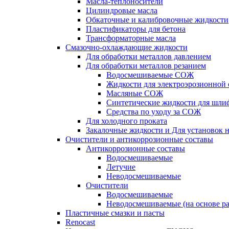
Масла-теплоносители
Цилиндровые масла
Обкаточные и калибровочные жидкости
Пластификаторы для бетона
Трансформаторные масла
Смазочно-охлаждающие жидкости
Для обработки металлов давлением
Для обработки металлов резанием
Водосмешиваемые СОЖ
Жидкости для электроэрозионной 
Масляные СОЖ
Синтетические жидкости для шли
Средства по уходу за СОЖ
Для холодного проката
Закалочные жидкости и Для установок 
Очистители и антикоррозионные составы
Антикоррозионные составы
Водосмешиваемые
Летучие
Неводосмешиваемые
Очистители
Водосмешиваемые
Неводосмешиваемые (на основе ра
Пластичные смазки и пасты
Renocast