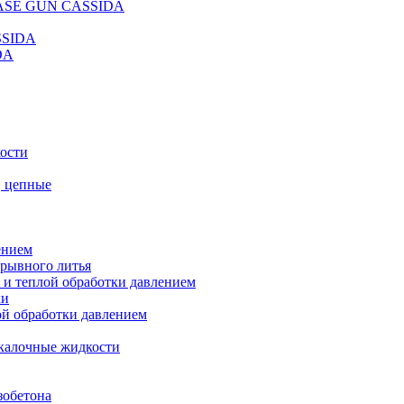
REASE GUN CASSIDA
SSIDA
DA
кости
, цепные
ением
ерывного литья
 и теплой обработки давлением
ки
ой обработки давлением
калочные жидкости
зобетона