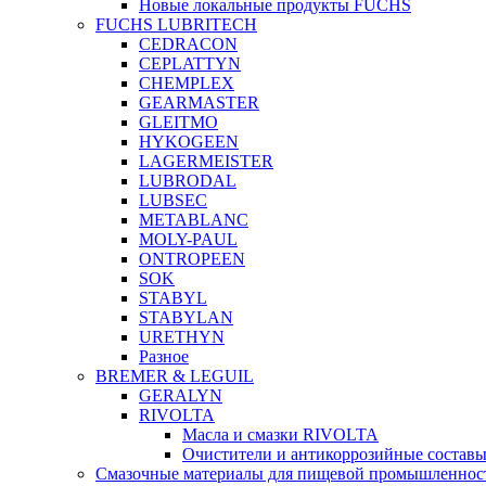
Новые локальные продукты FUCHS
FUCHS LUBRITECH
CEDRACON
CEPLATTYN
CHEMPLEX
GEARMASTER
GLEITMO
HYKOGEEN
LAGERMEISTER
LUBRODAL
LUBSEC
METABLANC
MOLY-PAUL
ONTROPEEN
SOK
STABYL
STABYLAN
URETHYN
Разное
BREMER & LEGUIL
GERALYN
RIVOLTA
Масла и смазки RIVOLTA
Очистители и антикоррозийные соста
Смазочные материалы для пищевой промышленно