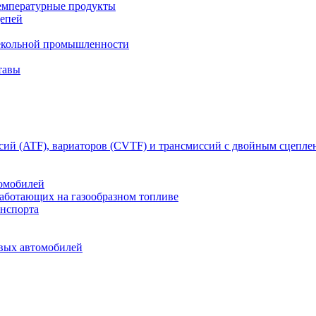
емпературные продукты
цепей
текольной промышленности
тавы
сий (ATF), вариаторов (CVTF) и трансмиссий с двойным сцепл
томобилей
работающих на газообразном топливе
анспорта
овых автомобилей