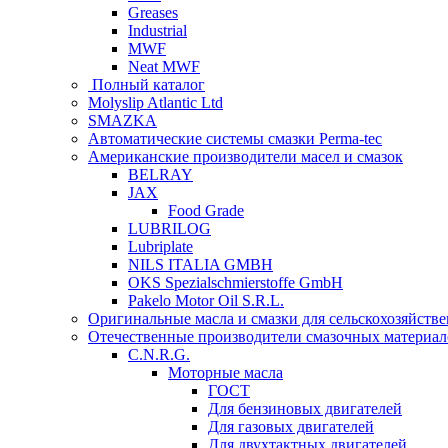
Greases
Industrial
MWF
Neat MWF
Полный каталог
Molyslip Atlantic Ltd
SMAZKA
Автоматические системы смазки Perma-tec
Американские производители масел и смазок
BELRAY
JAX
Food Grade
LUBRILOG
Lubriplate
NILS ITALIA GMBH
OKS Spezialschmierstoffe GmbH
Pakelo Motor Oil S.R.L.
Оригинальные масла и смазки для сельскохозяйст
Отечественные производители смазочных материал
C.N.R.G.
Моторные масла
ГОСТ
Для бензиновых двигателей
Для газовых двигателей
Для двухтактных двигателей