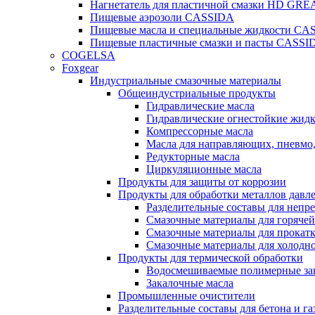
Нагнетатель для пластичной смазки HD G
Пищевые аэрозоли CASSIDA
Пищевые масла и специальные жидкости CA
Пищевые пластичные смазки и пасты CASSI
COGELSA
Foxgear
Индустриальные смазочные материалы
Общеиндустриальные продукты
Гидравлические масла
Гидравлические огнестойкие жид
Компрессорные масла
Масла для направляющих, пневмо
Редукторные масла
Циркуляционные масла
Продукты для защиты от коррозии
Продукты для обработки металлов давл
Разделительные составы для непр
Смазочные материалы для горячей
Смазочные материалы для прокат
Смазочные материалы для холодн
Продукты для термической обработки
Водосмешиваемые полимерные за
Закалочные масла
Промышленные очистители
Разделительные составы для бетона и га