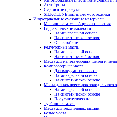
Автомобильные пластичные смазки и п
Антифризы
Сервисные продукты
SILKOLENE масла для мототехники
Индустриальные смазочные материалы
Машинные масла общего назначения
Гидравлические жидкости
На минеральной основе
На синтетической основе
Огнестойкие
Редукторные масла
На минеральной основе
На синтетической основе
Масла для направляющих, цепей и пне
Компрессорные масла
Для вакуумных насосов
На минеральной основе
На синтетической основе
Масла для компрессоров холодильного 
На минеральной основе
На синтетической основе
Полусинтетические
Турбинные масла
Масла для текстильных машин
Белые масла