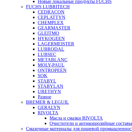
Новые локальные продукты FUCHS
FUCHS LUBRITECH
CEDRACON
CEPLATTYN
CHEMPLEX
GEARMASTER
GLEITMO
HYKOGEEN
LAGERMEISTER
LUBRODAL
LUBSEC
METABLANC
MOLY-PAUL
ONTROPEEN
SOK
STABYL
STABYLAN
URETHYN
Разное
BREMER & LEGUIL
GERALYN
RIVOLTA
Масла и смазки RIVOLTA
Очистители и антикоррозийные соста
Смазочные материалы для пищевой промышленно