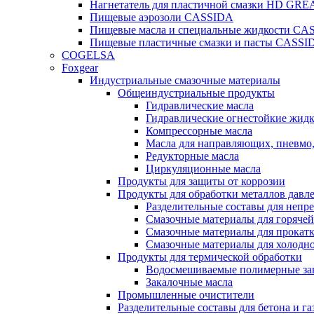
Нагнетатель для пластичной смазки HD G
Пищевые аэрозоли CASSIDA
Пищевые масла и специальные жидкости CA
Пищевые пластичные смазки и пасты CASSI
COGELSA
Foxgear
Индустриальные смазочные материалы
Общеиндустриальные продукты
Гидравлические масла
Гидравлические огнестойкие жид
Компрессорные масла
Масла для направляющих, пневмо
Редукторные масла
Циркуляционные масла
Продукты для защиты от коррозии
Продукты для обработки металлов давл
Разделительные составы для непр
Смазочные материалы для горячей
Смазочные материалы для прокат
Смазочные материалы для холодн
Продукты для термической обработки
Водосмешиваемые полимерные за
Закалочные масла
Промышленные очистители
Разделительные составы для бетона и га