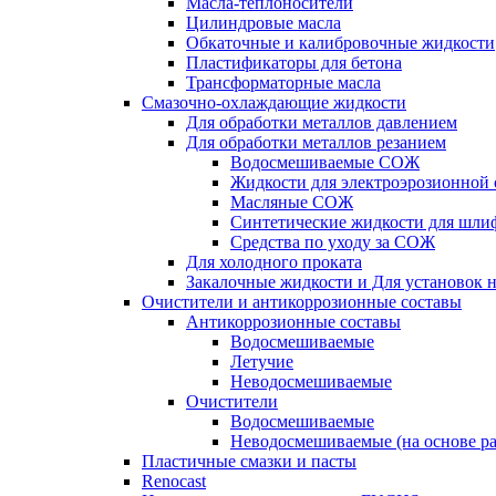
Масла-теплоносители
Цилиндровые масла
Обкаточные и калибровочные жидкости
Пластификаторы для бетона
Трансформаторные масла
Смазочно-охлаждающие жидкости
Для обработки металлов давлением
Для обработки металлов резанием
Водосмешиваемые СОЖ
Жидкости для электроэрозионной 
Масляные СОЖ
Синтетические жидкости для шли
Средства по уходу за СОЖ
Для холодного проката
Закалочные жидкости и Для установок 
Очистители и антикоррозионные составы
Антикоррозионные составы
Водосмешиваемые
Летучие
Неводосмешиваемые
Очистители
Водосмешиваемые
Неводосмешиваемые (на основе ра
Пластичные смазки и пасты
Renocast