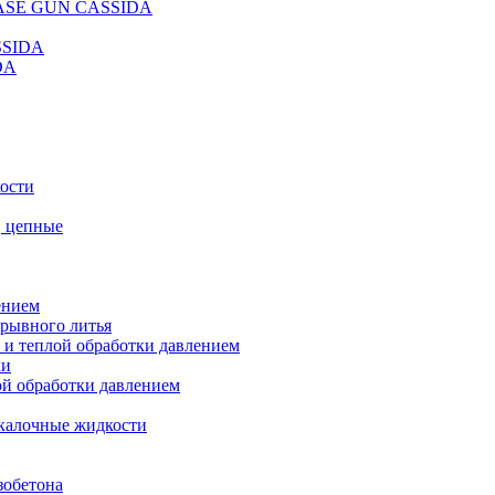
REASE GUN CASSIDA
SSIDA
DA
кости
, цепные
ением
ерывного литья
 и теплой обработки давлением
ки
ой обработки давлением
калочные жидкости
зобетона