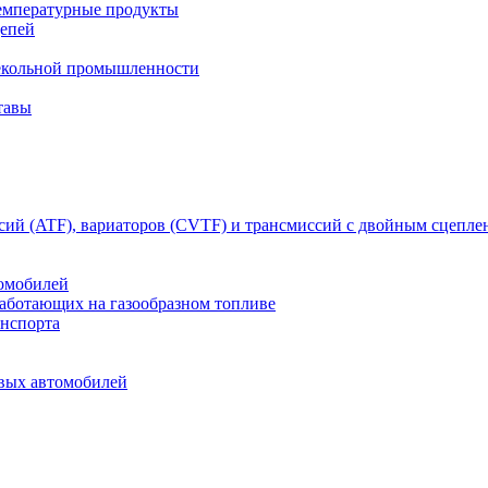
емпературные продукты
цепей
текольной промышленности
тавы
сий (ATF), вариаторов (CVTF) и трансмиссий с двойным сцепл
томобилей
работающих на газообразном топливе
анспорта
овых автомобилей