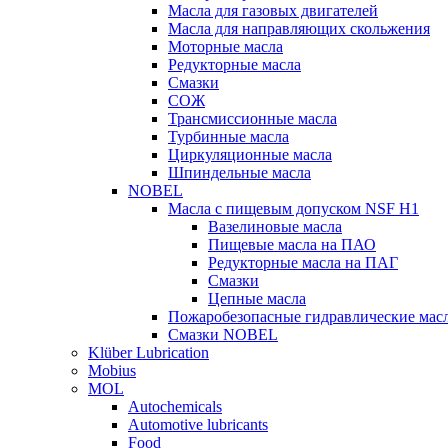
Масла для газовых двигателей
Масла для направляющих скольжения
Моторные масла
Редукторные масла
Смазки
СОЖ
Трансмиссионные масла
Турбинные масла
Циркуляционные масла
Шпиндельные масла
NOBEL
Масла с пищевым допуском NSF H1
Вазелиновые масла
Пищевые масла на ПАО
Редукторные масла на ПАГ
Смазки
Цепные масла
Пожаробезопасные гидравлические мас
Смазки NOBEL
Klüber Lubrication
Mobius
MOL
Autochemicals
Automotive lubricants
Food