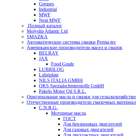
Greases
Industrial
MWF
Neat MWF
Полный каталог
Molyslip Atlantic Ltd
SMAZKA
Автоматические системы смазки Perma-tec
Американские производители масел и смазок
BELRAY
JAX
Food Grade
LUBRILOG
Lubriplate
NILS ITALIA GMBH
OKS Spezialschmierstoffe GmbH
Pakelo Motor Oil S.R.L.
Оригинальные масла и смазки для сельскохозяйст
Отечественные производители смазочных материал
C.N.R.G.
Моторные масла
ГОСТ
Для бензиновых двигателей
Для газовых двигателей
Для двухтактных двигателей