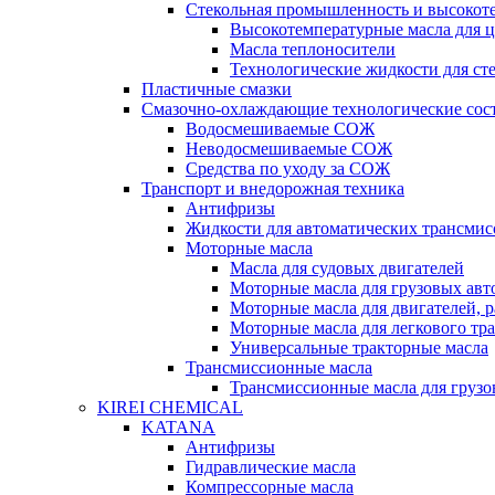
Стекольная промышленность и высокот
Высокотемпературные масла для 
Масла теплоносители
Технологические жидкости для с
Пластичные смазки
Смазочно-охлаждающие технологические сос
Водосмешиваемые СОЖ
Неводосмешиваемые СОЖ
Средства по уходу за СОЖ
Транспорт и внедорожная техника
Антифризы
Жидкости для автоматических трансмис
Моторные масла
Масла для судовых двигателей
Моторные масла для грузовых ав
Моторные масла для двигателей, 
Моторные масла для легкового тр
Универсальные тракторные масла
Трансмиссионные масла
Трансмиссионные масла для груз
KIREI CHEMICAL
KATANA
Антифризы
Гидравлические масла
Компрессорные масла