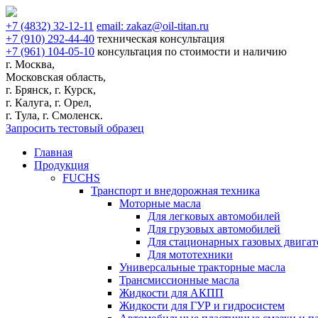
+7
(4832)
32-12-11
email:
zakaz@oil-titan.ru
+7
(910)
292-44-40
техническая консультация
+7
(961)
104-05-10
консультация по стоимости и наличию
г. Москва,
Московская область,
г. Брянск, г. Курск,
г. Калуга, г. Орел,
г. Тула, г. Смоленск.
Запросить тестовый образец
Главная
Продукция
FUCHS
Транспорт и внедорожная техника
Моторные масла
Для легковых автомобилей
Для грузовых автомобилей
Для стационарных газовых двигат
Для мототехники
Универсальные тракторные масла
Трансмиссионные масла
Жидкости для АКПП
Жидкости для ГУР и гидросистем