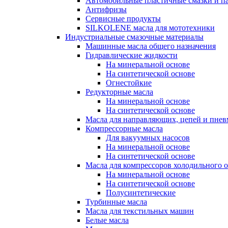
Автомобильные пластичные смазки и п
Антифризы
Сервисные продукты
SILKOLENE масла для мототехники
Индустриальные смазочные материалы
Машинные масла общего назначения
Гидравлические жидкости
На минеральной основе
На синтетической основе
Огнестойкие
Редукторные масла
На минеральной основе
На синтетической основе
Масла для направляющих, цепей и пне
Компрессорные масла
Для вакуумных насосов
На минеральной основе
На синтетической основе
Масла для компрессоров холодильного 
На минеральной основе
На синтетической основе
Полусинтетические
Турбинные масла
Масла для текстильных машин
Белые масла