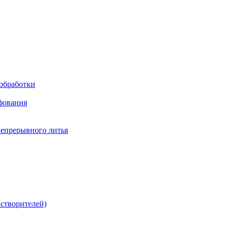
обработки
фования
непрерывного литья
створителей)