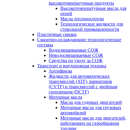
высокотемпературные продукты
Высокотемпературные масла для
цепей
Масла теплоносители
Технологические жидкости для
стекольной промышленности
Пластичные смазки
Смазочно-охлаждающие технологические
составы
Водосмешиваемые СОЖ
Неводосмешиваемые СОЖ
Средства по уходу за СОЖ
Транспорт и внедорожная техника
Антифризы
Жидкости для автоматических
трансмиссий (ATF), вариаторов
(CVTF) и трансмиссий с двойным
сцеплением (DCTF)
Моторные масла
Масла для судовых двигателей
Моторные масла для грузовых
автомобилей
Моторные масла для двигателей,
работающих на газообразном
топливе