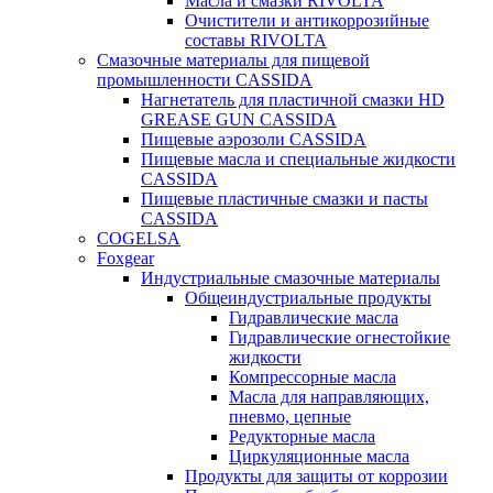
Масла и смазки RIVOLTA
Очистители и антикоррозийные
составы RIVOLTA
Смазочные материалы для пищевой
промышленности CASSIDA
Нагнетатель для пластичной смазки HD
GREASE GUN CASSIDA
Пищевые аэрозоли CASSIDA
Пищевые масла и специальные жидкости
CASSIDA
Пищевые пластичные смазки и пасты
CASSIDA
COGELSA
Foxgear
Индустриальные смазочные материалы
Общеиндустриальные продукты
Гидравлические масла
Гидравлические огнестойкие
жидкости
Компрессорные масла
Масла для направляющих,
пневмо, цепные
Редукторные масла
Циркуляционные масла
Продукты для защиты от коррозии