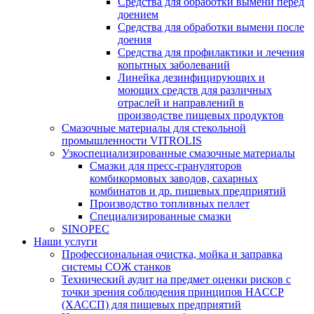
Средства для обработки вымени перед
доением
Средства для обработки вымени после
доения
Средства для профилактики и лечения
копытных заболеваний
Линейка дезинфицирующих и
моющих средств для различных
отраслей и направлений в
производстве пищевых продуктов
Смазочные материалы для стекольной
промышленности VITROLIS
Узкоспециализированные смазочные материалы
Смазки для пресс-грануляторов
комбикормовых заводов, сахарных
комбинатов и др. пищевых предприятий
Производство топливных пеллет
Специализированные смазки
SINOPEC
Наши услуги
Профессиональная очистка, мойка и заправка
системы СОЖ станков
Технический аудит на предмет оценки рисков с
точки зрения соблюдения принципов HACCP
(ХАССП) для пищевых предприятий