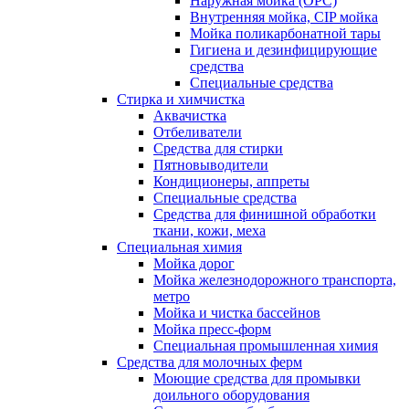
Наружная мойка (ОРС)
Внутренняя мойка, CIP мойка
Мойка поликарбонатной тары
Гигиена и дезинфицирующие
средства
Специальные средства
Стирка и химчистка
Аквачистка
Отбеливатели
Средства для стирки
Пятновыводители
Кондиционеры, аппреты
Специальные средства
Средства для финишной обработки
ткани, кожи, меха
Специальная химия
Мойка дорог
Мойка железнодорожного транспорта,
метро
Мойка и чистка бассейнов
Мойка пресс-форм
Специальная промышленная химия
Средства для молочных ферм
Моющие средства для промывки
доильного оборудования