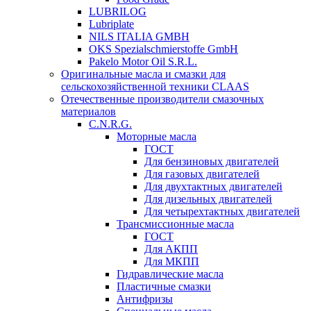
LUBRILOG
Lubriplate
NILS ITALIA GMBH
OKS Spezialschmierstoffe GmbH
Pakelo Motor Oil S.R.L.
Оригинальные масла и смазки для
сельскохозяйственной техники CLAAS
Отечественные производители смазочных
материалов
C.N.R.G.
Моторные масла
ГОСТ
Для бензиновых двигателей
Для газовых двигателей
Для двухтактных двигателей
Для дизельных двигателей
Для четырехтактных двигателей
Трансмиссионные масла
ГОСТ
Для АКПП
Для МКПП
Гидравлические масла
Пластичные смазки
Антифризы