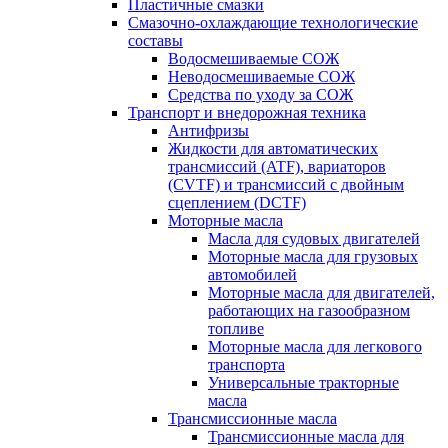
Пластичные смазки
Смазочно-охлаждающие технологические
составы
Водосмешиваемые СОЖ
Неводосмешиваемые СОЖ
Средства по уходу за СОЖ
Транспорт и внедорожная техника
Антифризы
Жидкости для автоматических
трансмиссий (ATF), вариаторов
(CVTF) и трансмиссий с двойным
сцеплением (DCTF)
Моторные масла
Масла для судовых двигателей
Моторные масла для грузовых
автомобилей
Моторные масла для двигателей,
работающих на газообразном
топливе
Моторные масла для легкового
транспорта
Универсальные тракторные
масла
Трансмиссионные масла
Трансмиссионные масла для