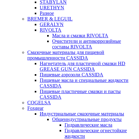
STABYLAN
URETHYN
Разное
BREMER & LEGUIL
GERALYN
RIVOLTA
Масла и смазки RIVOLTA
Очистители и антикоррозийные
составы RIVOLTA
Смазочные материалы для пищевой
промышленности CASSIDA
Нагнетатель для пластичной смазки HD
GREASE GUN CASSIDA
Пищевые аэрозоли CASSIDA
Пищевые масла и специальные жидкости
CASSIDA
Пищевые пластичные смазки и пасты
CASSIDA
COGELSA
Foxgear
Индустриальные смазочные материалы
Общеиндустриальные продукты
Гидравлические масла
Гидравлические огнестойкие
жидкости