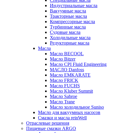
Специальные масла
Индустриальные масла
Вакуумные масла
Тракторные масла
Компрессорные масла
Турбинные масла
Судовые масла
Холодильные масла
Редукторные масла
Масла
Масло BECOOL
Масло Bitzer
Масло CPI Fluid Engineering
МАСЛО Danfoss
Масло EMKARATE
Масло FRICK
Масло FUCHS
Масло Kluber Summit
Масло Sabroe
Масло Trane
Масло холодильное Suniso
Масло для вакуумных насосов
Смазки и масла reinWell
Отраслевые решения
Пищевые смазки ARGO