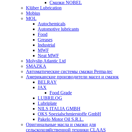
Смазки NOBEL
Klüber Lubrication
Mobius
MOL
Autochemicals
Automotive lubricants
Food
Greases
Industrial
MWF
Neat MWF
Molyslip Atlantic Ltd
SMAZKA
Автоматические системы смазки Perma-tec
Американские производители масел и смазок
BELRAY
JAX
Food Grade
LUBRILOG
Lubriplate
NILS ITALIA GMBH
OKS Spezialschmierstoffe GmbH
Pakelo Motor Oil S.R.L.
Оригинальные масла и смазки для
сельскохозяйственной техники CLAAS