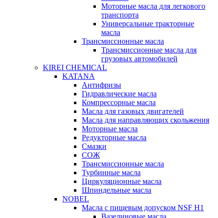
Моторные масла для легкового
транспорта
Универсальные тракторные
масла
Трансмиссионные масла
Трансмиссионные масла для
грузовых автомобилей
KIREI CHEMICAL
KATANA
Антифризы
Гидравлические масла
Компрессорные масла
Масла для газовых двигателей
Масла для направляющих скольжения
Моторные масла
Редукторные масла
Смазки
СОЖ
Трансмиссионные масла
Турбинные масла
Циркуляционные масла
Шпиндельные масла
NOBEL
Масла с пищевым допуском NSF H1
Вазелиновые масла