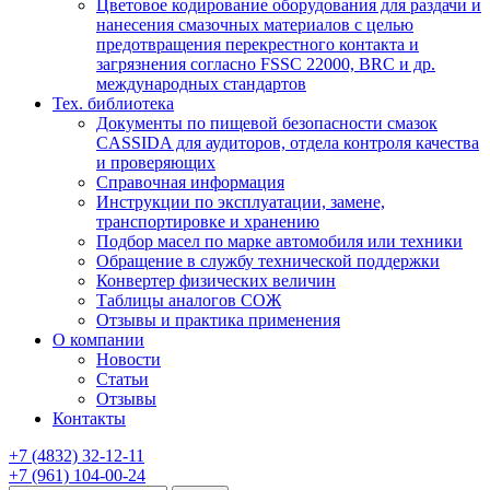
Цветовое кодирование оборудования для раздачи и
нанесения смазочных материалов с целью
предотвращения перекрестного контакта и
загрязнения согласно FSSC 22000, BRC и др.
международных стандартов
Тех. библиотека
Документы по пищевой безопасности смазок
CASSIDA для аудиторов, отдела контроля качества
и проверяющих
Справочная информация
Инструкции по эксплуатации, замене,
транспортировке и хранению
Подбор масел по марке автомобиля или техники
Обращение в службу технической поддержки
Конвертер физических величин
Таблицы аналогов СОЖ
Отзывы и практика применения
О компании
Новости
Статьи
Отзывы
Контакты
+7
(4832)
32-12-11
+7
(961)
104-00-24