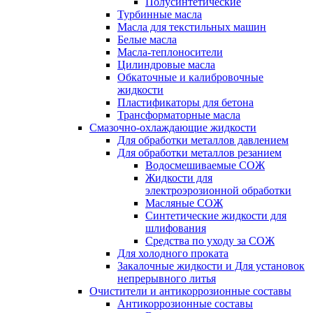
Полусинтетические
Турбинные масла
Масла для текстильных машин
Белые масла
Масла-теплоносители
Цилиндровые масла
Обкаточные и калибровочные
жидкости
Пластификаторы для бетона
Трансформаторные масла
Смазочно-охлаждающие жидкости
Для обработки металлов давлением
Для обработки металлов резанием
Водосмешиваемые СОЖ
Жидкости для
электроэрозионной обработки
Масляные СОЖ
Синтетические жидкости для
шлифования
Средства по уходу за СОЖ
Для холодного проката
Закалочные жидкости и Для установок
непрерывного литья
Очистители и антикоррозионные составы
Антикоррозионные составы