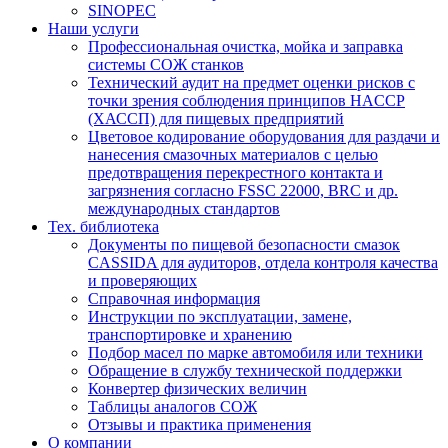
SINOPEC
Наши услуги
Профессиональная очистка, мойка и заправка
системы СОЖ станков
Технический аудит на предмет оценки рисков с
точки зрения соблюдения принципов HACCP
(ХАССП) для пищевых предприятий
Цветовое кодирование оборудования для раздачи и
нанесения смазочных материалов с целью
предотвращения перекрестного контакта и
загрязнения согласно FSSC 22000, BRC и др.
международных стандартов
Тех. библиотека
Документы по пищевой безопасности смазок
CASSIDA для аудиторов, отдела контроля качества
и проверяющих
Справочная информация
Инструкции по эксплуатации, замене,
транспортировке и хранению
Подбор масел по марке автомобиля или техники
Обращение в службу технической поддержки
Конвертер физических величин
Таблицы аналогов СОЖ
Отзывы и практика применения
О компании