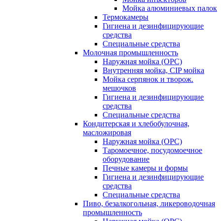
Мойка алюминиевых палок
Термокамеры
Гигиена и дезинфицирующие
средства
Специальные средства
Молочная промышленность
Наружная мойка (ОРС)
Внутренняя мойка, CIP мойка
Мойка серпянок и творож.
мешочков
Гигиена и дезинфицирующие
средства
Специальные средства
Кондитерская и хлебобулочная,
масложировая
Наружная мойка (ОРС)
Таромоечное, посудомоечное
оборудование
Печные камеры и формы
Гигиена и дезинфицирующие
средства
Специальные средства
Пиво, безалкогольная, ликероводочная
промышленность