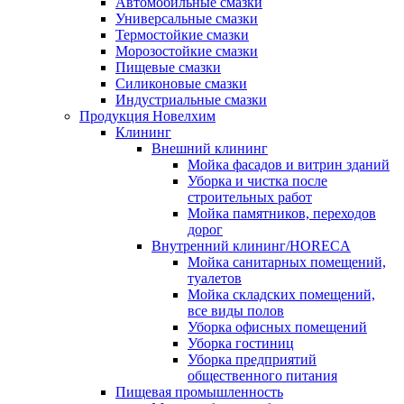
Автомобильные смазки
Универсальные смазки
Термостойкие смазки
Морозостойкие смазки
Пищевые смазки
Силиконовые смазки
Индустриальные смазки
Продукция Новелхим
Клининг
Внешний клининг
Мойка фасадов и витрин зданий
Уборка и чистка после
строительных работ
Мойка памятников, переходов
дорог
Внутренний клининг/HORECA
Мойка санитарных помещений,
туалетов
Мойка складских помещений,
все виды полов
Уборка офисных помещений
Уборка гостиниц
Уборка предприятий
общественного питания
Пищевая промышленность