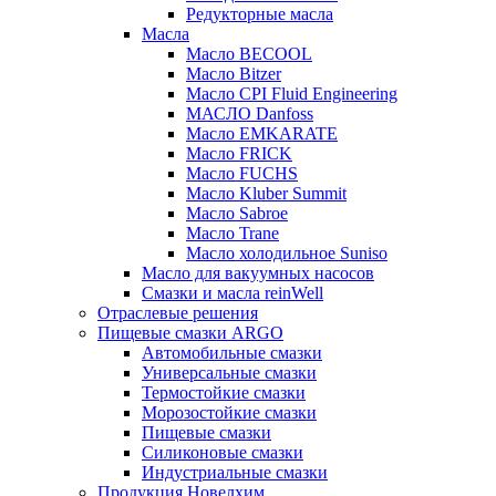
Редукторные масла
Масла
Масло BECOOL
Масло Bitzer
Масло CPI Fluid Engineering
МАСЛО Danfoss
Масло EMKARATE
Масло FRICK
Масло FUCHS
Масло Kluber Summit
Масло Sabroe
Масло Trane
Масло холодильное Suniso
Масло для вакуумных насосов
Смазки и масла reinWell
Отраслевые решения
Пищевые смазки ARGO
Автомобильные смазки
Универсальные смазки
Термостойкие смазки
Морозостойкие смазки
Пищевые смазки
Силиконовые смазки
Индустриальные смазки
Продукция Новелхим