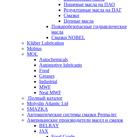
Пищевые масла на ПАО
Редукторные масла на ПАГ
Смазки
Цепные масла
Пожаробезопасные гидравлические
масла
Смазки NOBEL
Klüber Lubrication
Mobius
MOL
Autochemicals
Automotive lubricants
Food
Greases
Industrial
MWF
Neat MWF
Полный каталог
Molyslip Atlantic Ltd
SMAZKA
Автоматические системы смазки Perma-tec
Американские производители масел и смазок
BELRAY
JAX
Food Grade