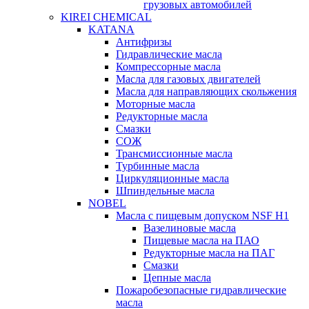
грузовых автомобилей
KIREI CHEMICAL
KATANA
Антифризы
Гидравлические масла
Компрессорные масла
Масла для газовых двигателей
Масла для направляющих скольжения
Моторные масла
Редукторные масла
Смазки
СОЖ
Трансмиссионные масла
Турбинные масла
Циркуляционные масла
Шпиндельные масла
NOBEL
Масла с пищевым допуском NSF H1
Вазелиновые масла
Пищевые масла на ПАО
Редукторные масла на ПАГ
Смазки
Цепные масла
Пожаробезопасные гидравлические
масла