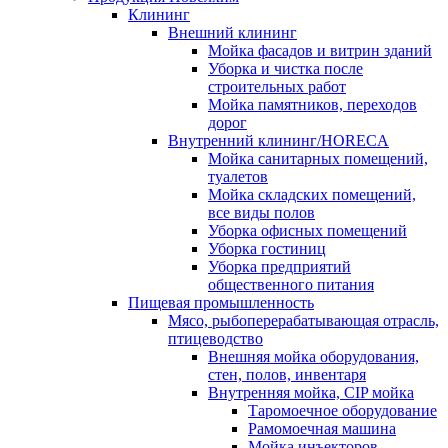
Клининг
Внешний клининг
Мойка фасадов и витрин зданий
Уборка и чистка после
строительных работ
Мойка памятников, переходов
дорог
Внутренний клининг/HORECA
Мойка санитарных помещений,
туалетов
Мойка складских помещений,
все виды полов
Уборка офисных помещений
Уборка гостиниц
Уборка предприятий
общественного питания
Пищевая промышленность
Мясо, рыбоперерабатывающая отрасль,
птицеводство
Внешняя мойка оборудования,
стен, полов, инвентаря
Внутренняя мойка, CIP мойка
Таромоечное оборудование
Рамомоечная машина
Мойка инъекторов