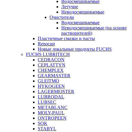
Водосмешиваемые
Летучие
Неводосмешиваемые
Очистители
Водосмешиваемые
Неводосмешиваемые (на основе
растворителей)
Пластичные смазки и пасты
Renocast
Новые локальные продукты FUCHS
FUCHS LUBRITECH
CEDRACON
CEPLATTYN
CHEMPLEX
GEARMASTER
GLEITMO
HYKOGEEN
LAGERMEISTER
LUBRODAL
LUBSEC
METABLANC
MOLY-PAUL
ONTROPEEN
SOK
STABYL