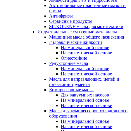
Жидкости для ГУР и гидросистем
Автомобильные пластичные смазки и
пасты
Антифризы
Сервисные продукты
SILKOLENE масла для мототехники
Индустриальные смазочные материалы
Машинные масла общего назначения
Гидравлические жидкости
На минеральной основе
На синтетической основе
Огнестойкие
Редукторные масла
На минеральной основе
На синтетической основе
Масла для направляющих, цепей и
пневмоинструмента
Компрессорные масла
Для вакуумных насосов
На минеральной основе
На синтетической основе
Масла для компрессоров холодильного
оборудования
На минеральной основе
На синтетической основе