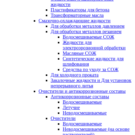
жидкости
Пластификаторы для бетона
Трансформаторные масла
Смазочно-охлаждающие жидкости
Для обработки металлов давлением
Для обработки металлов резанием
Водосмешиваемые СОЖ
Жидкости для
электроэрозионной обработки
Масляные СОЖ
Синтетические жидкости для
шлифования
Средства по уходу за СОЖ
Для холодного проката
Закалочные жидкости и Для установок
непрерывного литья
Очистители и антикоррозионные составы
Антикоррозионные составы
Водосмешиваемые
Летучие
Неводосмешиваемые
Очистители
Водосмешиваемые
Неводосмешиваемые (на основе
растворителей)