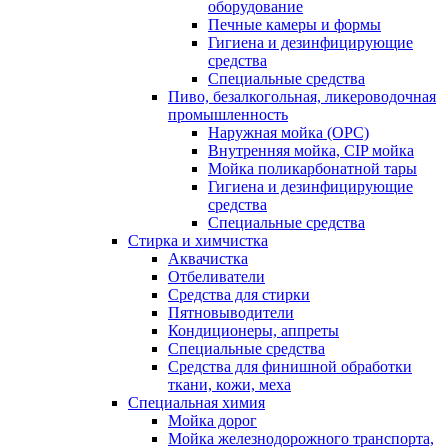
оборудование
Печные камеры и формы
Гигиена и дезинфицирующие
средства
Специальные средства
Пиво, безалкогольная, ликероводочная
промышленность
Наружная мойка (ОРС)
Внутренняя мойка, CIP мойка
Мойка поликарбонатной тары
Гигиена и дезинфицирующие
средства
Специальные средства
Стирка и химчистка
Аквачистка
Отбеливатели
Средства для стирки
Пятновыводители
Кондиционеры, аппреты
Специальные средства
Средства для финишной обработки
ткани, кожи, меха
Специальная химия
Мойка дорог
Мойка железнодорожного транспорта,