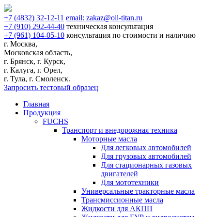
+7
(4832)
32-12-11
email:
zakaz@oil-titan.ru
+7
(910)
292-44-40
техническая консультация
+7
(961)
104-05-10
консультация по стоимости и наличию
г. Москва,
Московская область,
г. Брянск, г. Курск,
г. Калуга, г. Орел,
г. Тула, г. Смоленск.
Запросить тестовый образец
Главная
Продукция
FUCHS
Транспорт и внедорожная техника
Моторные масла
Для легковых автомобилей
Для грузовых автомобилей
Для стационарных газовых
двигателей
Для мототехники
Универсальные тракторные масла
Трансмиссионные масла
Жидкости для АКПП