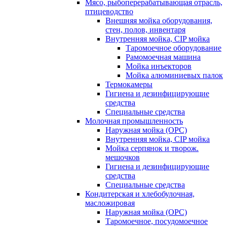
Мясо, рыбоперерабатывающая отрасль,
птицеводство
Внешняя мойка оборудования,
стен, полов, инвентаря
Внутренняя мойка, CIP мойка
Таромоечное оборудование
Рамомоечная машина
Мойка инъекторов
Мойка алюминиевых палок
Термокамеры
Гигиена и дезинфицирующие
средства
Специальные средства
Молочная промышленность
Наружная мойка (ОРС)
Внутренняя мойка, CIP мойка
Мойка серпянок и творож.
мешочков
Гигиена и дезинфицирующие
средства
Специальные средства
Кондитерская и хлебобулочная,
масложировая
Наружная мойка (ОРС)
Таромоечное, посудомоечное