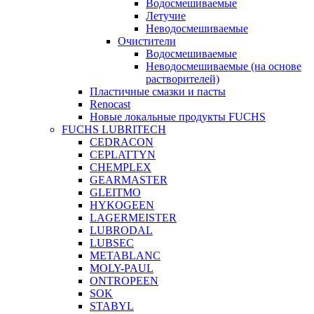
Водосмешиваемые
Летучие
Неводосмешиваемые
Очистители
Водосмешиваемые
Неводосмешиваемые (на основе
растворителей)
Пластичные смазки и пасты
Renocast
Новые локальные продукты FUCHS
FUCHS LUBRITECH
CEDRACON
CEPLATTYN
CHEMPLEX
GEARMASTER
GLEITMO
HYKOGEEN
LAGERMEISTER
LUBRODAL
LUBSEC
METABLANC
MOLY-PAUL
ONTROPEEN
SOK
STABYL