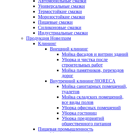
Автомобильные смазки
Универсальные смазки
Термостойкие смазки
Морозостойкие смазки
Пищевые смазки
Силиконовые смазки
Индустриальные смазки
Продукция Новелхим
Клининг
Внешний клининг
Мойка фасадов и витрин зданий
Уборка и чистка после
строительных работ
Мойка памятников, переходов
дорог
Внутренний клининг/HORECA
Мойка санитарных помещений,
туалетов
Мойка складских помещений,
все виды полов
Уборка офисных помещений
Уборка гостиниц
Уборка предприятий
общественного питания
Пищевая промышленность