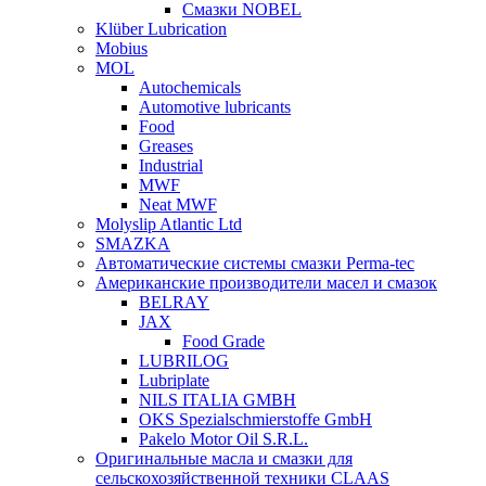
Смазки NOBEL
Klüber Lubrication
Mobius
MOL
Autochemicals
Automotive lubricants
Food
Greases
Industrial
MWF
Neat MWF
Molyslip Atlantic Ltd
SMAZKA
Автоматические системы смазки Perma-tec
Американские производители масел и смазок
BELRAY
JAX
Food Grade
LUBRILOG
Lubriplate
NILS ITALIA GMBH
OKS Spezialschmierstoffe GmbH
Pakelo Motor Oil S.R.L.
Оригинальные масла и смазки для
сельскохозяйственной техники CLAAS