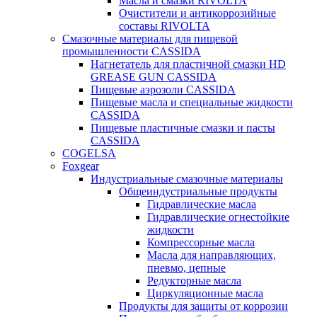
Масла и смазки RIVOLTA
Очистители и антикоррозийные
составы RIVOLTA
Смазочные материалы для пищевой
промышленности CASSIDA
Нагнетатель для пластичной смазки HD
GREASE GUN CASSIDA
Пищевые аэрозоли CASSIDA
Пищевые масла и специальные жидкости
CASSIDA
Пищевые пластичные смазки и пасты
CASSIDA
COGELSA
Foxgear
Индустриальные смазочные материалы
Общеиндустриальные продукты
Гидравлические масла
Гидравлические огнестойкие
жидкости
Компрессорные масла
Масла для направляющих,
пневмо, цепные
Редукторные масла
Циркуляционные масла
Продукты для защиты от коррозии