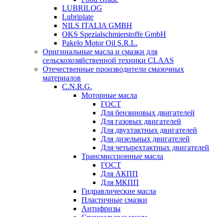
LUBRILOG
Lubriplate
NILS ITALIA GMBH
OKS Spezialschmierstoffe GmbH
Pakelo Motor Oil S.R.L.
Оригинальные масла и смазки для
сельскохозяйственной техники CLAAS
Отечественные производители смазочных
материалов
C.N.R.G.
Моторные масла
ГОСТ
Для бензиновых двигателей
Для газовых двигателей
Для двухтактных двигателей
Для дизельных двигателей
Для четырехтактных двигателей
Трансмиссионные масла
ГОСТ
Для АКПП
Для МКПП
Гидравлические масла
Пластичные смазки
Антифризы