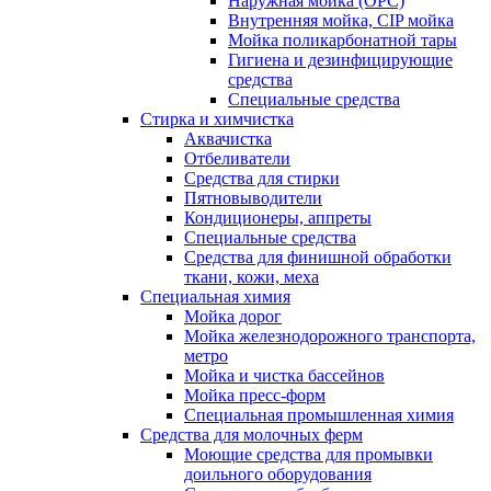
Наружная мойка (ОРС)
Внутренняя мойка, CIP мойка
Мойка поликарбонатной тары
Гигиена и дезинфицирующие
средства
Специальные средства
Стирка и химчистка
Аквачистка
Отбеливатели
Средства для стирки
Пятновыводители
Кондиционеры, аппреты
Специальные средства
Средства для финишной обработки
ткани, кожи, меха
Специальная химия
Мойка дорог
Мойка железнодорожного транспорта,
метро
Мойка и чистка бассейнов
Мойка пресс-форм
Специальная промышленная химия
Средства для молочных ферм
Моющие средства для промывки
доильного оборудования