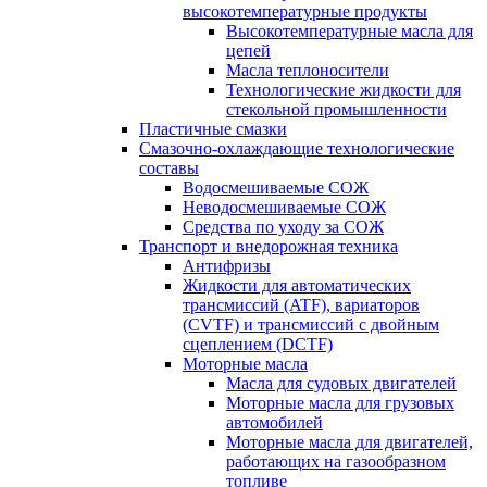
высокотемпературные продукты
Высокотемпературные масла для
цепей
Масла теплоносители
Технологические жидкости для
стекольной промышленности
Пластичные смазки
Смазочно-охлаждающие технологические
составы
Водосмешиваемые СОЖ
Неводосмешиваемые СОЖ
Средства по уходу за СОЖ
Транспорт и внедорожная техника
Антифризы
Жидкости для автоматических
трансмиссий (ATF), вариаторов
(CVTF) и трансмиссий с двойным
сцеплением (DCTF)
Моторные масла
Масла для судовых двигателей
Моторные масла для грузовых
автомобилей
Моторные масла для двигателей,
работающих на газообразном
топливе