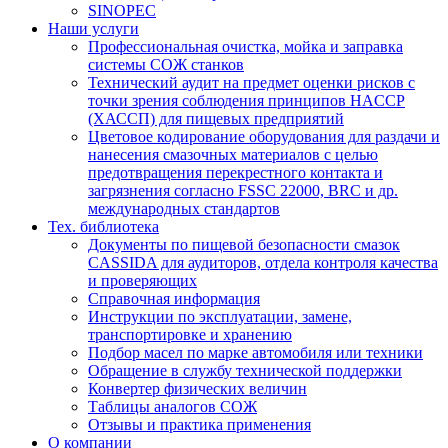
SINOPEC
Наши услуги
Профессиональная очистка, мойка и заправка
системы СОЖ станков
Технический аудит на предмет оценки рисков с
точки зрения соблюдения принципов HACCP
(ХАССП) для пищевых предприятий
Цветовое кодирование оборудования для раздачи и
нанесения смазочных материалов с целью
предотвращения перекрестного контакта и
загрязнения согласно FSSC 22000, BRC и др.
международных стандартов
Тех. библиотека
Документы по пищевой безопасности смазок
CASSIDA для аудиторов, отдела контроля качества
и проверяющих
Справочная информация
Инструкции по эксплуатации, замене,
транспортировке и хранению
Подбор масел по марке автомобиля или техники
Обращение в службу технической поддержки
Конвертер физических величин
Таблицы аналогов СОЖ
Отзывы и практика применения
О компании