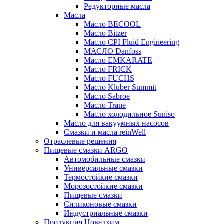
Редукторные масла
Масла
Масло BECOOL
Масло Bitzer
Масло CPI Fluid Engineering
МАСЛО Danfoss
Масло EMKARATE
Масло FRICK
Масло FUCHS
Масло Kluber Summit
Масло Sabroe
Масло Trane
Масло холодильное Suniso
Масло для вакуумных насосов
Смазки и масла reinWell
Отраслевые решения
Пищевые смазки ARGO
Автомобильные смазки
Универсальные смазки
Термостойкие смазки
Морозостойкие смазки
Пищевые смазки
Силиконовые смазки
Индустриальные смазки
Продукция Новелхим