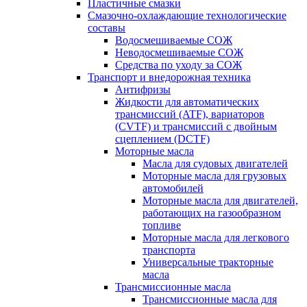
Пластичные смазки
Смазочно-охлаждающие технологические
составы
Водосмешиваемые СОЖ
Неводосмешиваемые СОЖ
Средства по уходу за СОЖ
Транспорт и внедорожная техника
Антифризы
Жидкости для автоматических
трансмиссий (ATF), вариаторов
(CVTF) и трансмиссий с двойным
сцеплением (DCTF)
Моторные масла
Масла для судовых двигателей
Моторные масла для грузовых
автомобилей
Моторные масла для двигателей,
работающих на газообразном
топливе
Моторные масла для легкового
транспорта
Универсальные тракторные
масла
Трансмиссионные масла
Трансмиссионные масла для