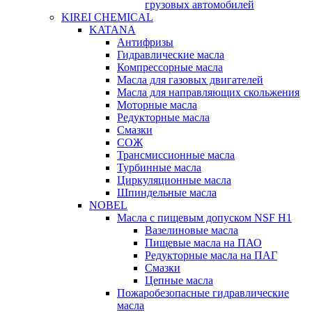
грузовых автомобилей
KIREI CHEMICAL
KATANA
Антифризы
Гидравлические масла
Компрессорные масла
Масла для газовых двигателей
Масла для направляющих скольжения
Моторные масла
Редукторные масла
Смазки
СОЖ
Трансмиссионные масла
Турбинные масла
Циркуляционные масла
Шпиндельные масла
NOBEL
Масла с пищевым допуском NSF H1
Вазелиновые масла
Пищевые масла на ПАО
Редукторные масла на ПАГ
Смазки
Цепные масла
Пожаробезопасные гидравлические
масла