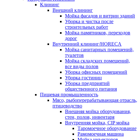
Клининг
Внешний клининг
Мойка фасадов и витрин зданий
Уборка и чистка после
строительных работ
Мойка памятников, переходов
дорог
Внутренний клининг/HORECA
Мойка санитарных помещений,
туалетов
Мойка складских помещений,
все виды полов
Уборка офисных помещений
Уборка гостиниц
Уборка предприятий
общественного питания
Пищевая промышленность
Мясо, рыбоперерабатывающая отрасль,
птицеводство
Внешняя мойка оборудования,
стен, полов, инвентаря
Внутренняя мойка, CIP мойка
Таромоечное оборудование
Рамомоечная машина
Мойка инъекторов