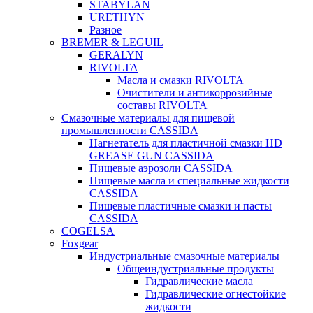
STABYLAN
URETHYN
Разное
BREMER & LEGUIL
GERALYN
RIVOLTA
Масла и смазки RIVOLTA
Очистители и антикоррозийные
составы RIVOLTA
Смазочные материалы для пищевой
промышленности CASSIDA
Нагнетатель для пластичной смазки HD
GREASE GUN CASSIDA
Пищевые аэрозоли CASSIDA
Пищевые масла и специальные жидкости
CASSIDA
Пищевые пластичные смазки и пасты
CASSIDA
COGELSA
Foxgear
Индустриальные смазочные материалы
Общеиндустриальные продукты
Гидравлические масла
Гидравлические огнестойкие
жидкости