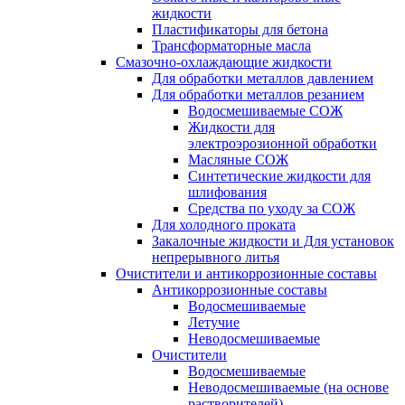
жидкости
Пластификаторы для бетона
Трансформаторные масла
Смазочно-охлаждающие жидкости
Для обработки металлов давлением
Для обработки металлов резанием
Водосмешиваемые СОЖ
Жидкости для
электроэрозионной обработки
Масляные СОЖ
Синтетические жидкости для
шлифования
Средства по уходу за СОЖ
Для холодного проката
Закалочные жидкости и Для установок
непрерывного литья
Очистители и антикоррозионные составы
Антикоррозионные составы
Водосмешиваемые
Летучие
Неводосмешиваемые
Очистители
Водосмешиваемые
Неводосмешиваемые (на основе
растворителей)