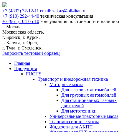
+7
(4832)
32-12-11
email:
zakaz@oil-titan.ru
+7
(910)
292-44-40
техническая консультация
+7
(961)
104-05-10
консультация по стоимости и наличию
г. Москва,
Московская область,
г. Брянск, г. Курск,
г. Калуга, г. Орел,
г. Тула, г. Смоленск.
Запросить тестовый образец
Главная
Продукция
FUCHS
Транспорт и внедорожная техника
Моторные масла
Для легковых автомобилей
Для грузовых автомобилей
Для стационарных газовых
двигателей
Для мототехники
Универсальные тракторные масла
Трансмиссионные масла
Жидкости для АКПП