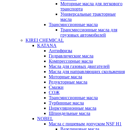
Моторные масла для легкового
транспорта
Универсальные тракторные
масла
Трансмиссионные масла
Трансмиссионные масла для
грузовых автомобилей
KIREI CHEMICAL
KATANA
Антифризы
Гидравлические масла
Компрессорные масла
Масла для газовых двигателей
Масла для направляющих скольжения
Моторные масла
Редукторные масла
Смазки
СОЖ
Трансмиссионные масла
Турбинные масла
Циркуляционные масла
Шпиндельные масла
NOBEL
Масла с пищевым допуском NSF H1
Вазелиновые масла