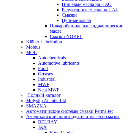
Пищевые масла на ПАО
Редукторные масла на ПАГ
Смазки
Цепные масла
Пожаробезопасные гидравлические
масла
Смазки NOBEL
Klüber Lubrication
Mobius
MOL
Autochemicals
Automotive lubricants
Food
Greases
Industrial
MWF
Neat MWF
Полный каталог
Molyslip Atlantic Ltd
SMAZKA
Автоматические системы смазки Perma-tec
Американские производители масел и смазок
BELRAY
JAX
Food Grade