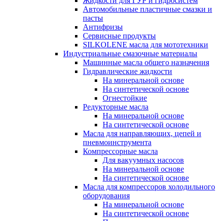
Жидкости для ГУР и гидросистем
Автомобильные пластичные смазки и
пасты
Антифризы
Сервисные продукты
SILKOLENE масла для мототехники
Индустриальные смазочные материалы
Машинные масла общего назначения
Гидравлические жидкости
На минеральной основе
На синтетической основе
Огнестойкие
Редукторные масла
На минеральной основе
На синтетической основе
Масла для направляющих, цепей и
пневмоинструмента
Компрессорные масла
Для вакуумных насосов
На минеральной основе
На синтетической основе
Масла для компрессоров холодильного
оборудования
На минеральной основе
На синтетической основе