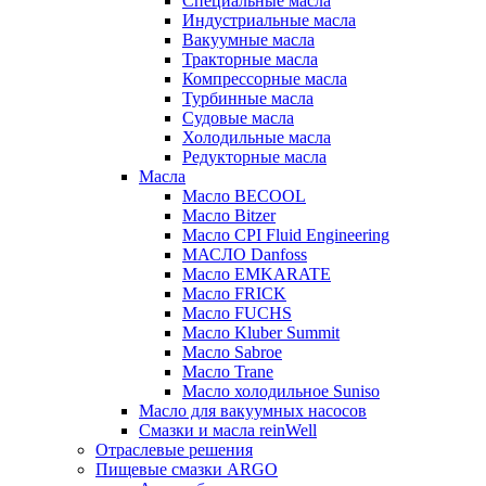
Специальные масла
Индустриальные масла
Вакуумные масла
Тракторные масла
Компрессорные масла
Турбинные масла
Судовые масла
Холодильные масла
Редукторные масла
Масла
Масло BECOOL
Масло Bitzer
Масло CPI Fluid Engineering
МАСЛО Danfoss
Масло EMKARATE
Масло FRICK
Масло FUCHS
Масло Kluber Summit
Масло Sabroe
Масло Trane
Масло холодильное Suniso
Масло для вакуумных насосов
Смазки и масла reinWell
Отраслевые решения
Пищевые смазки ARGO