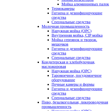
Мойка алюминиевых палок
Термокамеры
Гигиена и дезинфицирующие
средства
Специальные средства
Молочная промышленность
Наружная мойка (ОРС)
Внутренняя мойка, CIP мойка
Мойка серпянок и творож.
мешочков
Гигиена и дезинфицирующие
средства
Специальные средства
Кондитерская и хлебобулочная,
масложировая
Наружная мойка (ОРС)
Таромоечное, посудомоечное
оборудование
Печные камеры и формы
Гигиена и дезинфицирующие
средства
Специальные средства
Пиво, безалкогольная, ликероводочная
промышленность