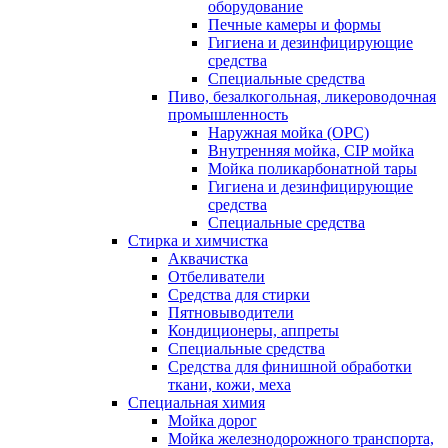
оборудование
Печные камеры и формы
Гигиена и дезинфицирующие
средства
Специальные средства
Пиво, безалкогольная, ликероводочная
промышленность
Наружная мойка (ОРС)
Внутренняя мойка, CIP мойка
Мойка поликарбонатной тары
Гигиена и дезинфицирующие
средства
Специальные средства
Стирка и химчистка
Аквачистка
Отбеливатели
Средства для стирки
Пятновыводители
Кондиционеры, аппреты
Специальные средства
Средства для финишной обработки
ткани, кожи, меха
Специальная химия
Мойка дорог
Мойка железнодорожного транспорта,