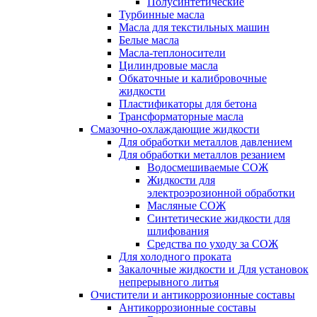
Полусинтетические
Турбинные масла
Масла для текстильных машин
Белые масла
Масла-теплоносители
Цилиндровые масла
Обкаточные и калибровочные
жидкости
Пластификаторы для бетона
Трансформаторные масла
Смазочно-охлаждающие жидкости
Для обработки металлов давлением
Для обработки металлов резанием
Водосмешиваемые СОЖ
Жидкости для
электроэрозионной обработки
Масляные СОЖ
Синтетические жидкости для
шлифования
Средства по уходу за СОЖ
Для холодного проката
Закалочные жидкости и Для установок
непрерывного литья
Очистители и антикоррозионные составы
Антикоррозионные составы