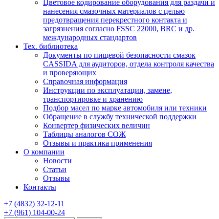
Цветовое кодирование оборудования для раздачи и
нанесения смазочных материалов с целью
предотвращения перекрестного контакта и
загрязнения согласно FSSC 22000, BRC и др.
международных стандартов
Тех. библиотека
Документы по пищевой безопасности смазок
CASSIDA для аудиторов, отдела контроля качества
и проверяющих
Справочная информация
Инструкции по эксплуатации, замене,
транспортировке и хранению
Подбор масел по марке автомобиля или техники
Обращение в службу технической поддержки
Конвертер физических величин
Таблицы аналогов СОЖ
Отзывы и практика применения
О компании
Новости
Статьи
Отзывы
Контакты
+7
(4832)
32-12-11
+7
(961)
104-00-24