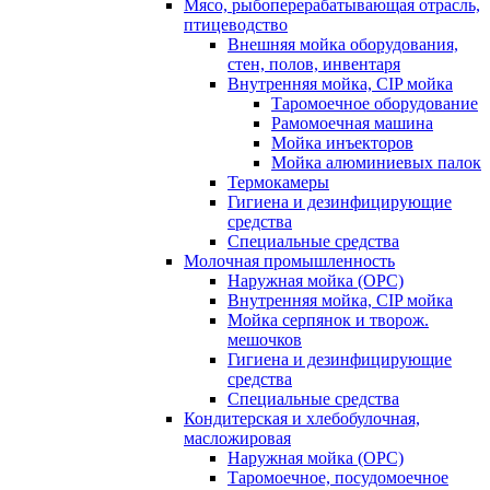
Мясо, рыбоперерабатывающая отрасль,
птицеводство
Внешняя мойка оборудования,
стен, полов, инвентаря
Внутренняя мойка, CIP мойка
Таромоечное оборудование
Рамомоечная машина
Мойка инъекторов
Мойка алюминиевых палок
Термокамеры
Гигиена и дезинфицирующие
средства
Специальные средства
Молочная промышленность
Наружная мойка (ОРС)
Внутренняя мойка, CIP мойка
Мойка серпянок и творож.
мешочков
Гигиена и дезинфицирующие
средства
Специальные средства
Кондитерская и хлебобулочная,
масложировая
Наружная мойка (ОРС)
Таромоечное, посудомоечное