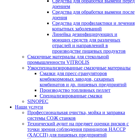
Средства для обработки вымени перед
доением
Средства для обработки вымени после
доения
Средства для профилактики и лечения
копытных заболеваний
Линейка дезинфицирующих и
моющих средств для различных
отраслей и направлений в
производстве пищевых продуктов
Смазочные материалы для стекольной
промышленности VITROLIS
Узкоспециализированные смазочные материалы
Смазки для пресс-грануляторов
комбикормовых заводов, сахарных
комбинатов и др. пищевых предприятий
Производство топливных пеллет
Специализированные смазки
SINOPEC
Наши услуги
Профессиональная очистка, мойка и заправка
системы СОЖ станков
Технический аудит на предмет оценки рисков с
точки зрения соблюдения принципов HACCP
(ХАССП) для пищевых предприятий