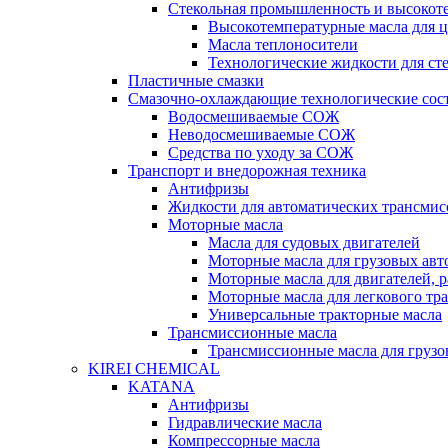
Стекольная промышленность и высокот
Высокотемпературные масла для 
Масла теплоносители
Технологические жидкости для с
Пластичные смазки
Смазочно-охлаждающие технологические сос
Водосмешиваемые СОЖ
Неводосмешиваемые СОЖ
Средства по уходу за СОЖ
Транспорт и внедорожная техника
Антифризы
Жидкости для автоматических трансмис
Моторные масла
Масла для судовых двигателей
Моторные масла для грузовых ав
Моторные масла для двигателей, 
Моторные масла для легкового тр
Универсальные тракторные масла
Трансмиссионные масла
Трансмиссионные масла для груз
KIREI CHEMICAL
KATANA
Антифризы
Гидравлические масла
Компрессорные масла