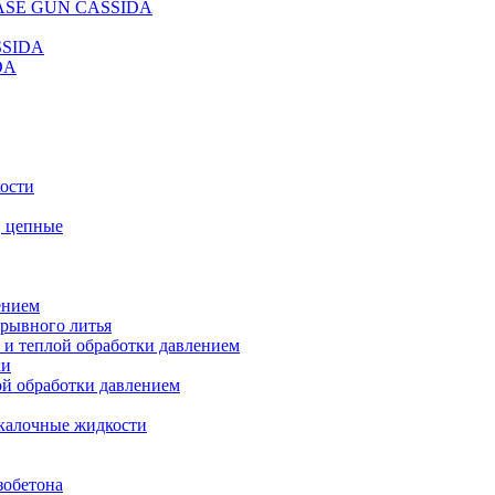
REASE GUN CASSIDA
SSIDA
DA
кости
, цепные
ением
ерывного литья
 и теплой обработки давлением
ки
ой обработки давлением
калочные жидкости
зобетона