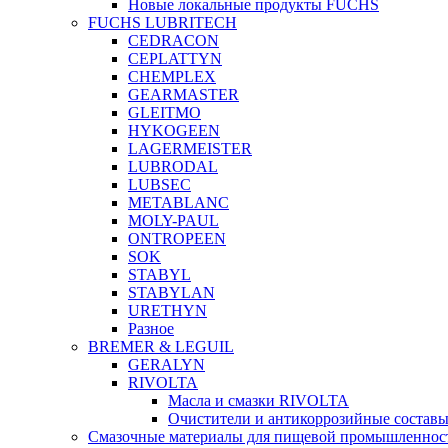
Новые локальные продукты FUCHS
FUCHS LUBRITECH
CEDRACON
CEPLATTYN
CHEMPLEX
GEARMASTER
GLEITMO
HYKOGEEN
LAGERMEISTER
LUBRODAL
LUBSEC
METABLANC
MOLY-PAUL
ONTROPEEN
SOK
STABYL
STABYLAN
URETHYN
Разное
BREMER & LEGUIL
GERALYN
RIVOLTA
Масла и смазки RIVOLTA
Очистители и антикоррозийные соста
Смазочные материалы для пищевой промышленно