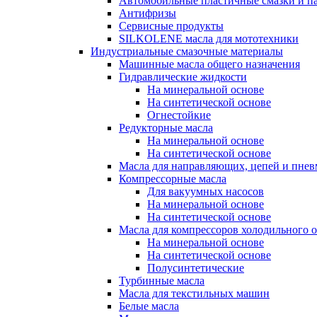
Автомобильные пластичные смазки и п
Антифризы
Сервисные продукты
SILKOLENE масла для мототехники
Индустриальные смазочные материалы
Машинные масла общего назначения
Гидравлические жидкости
На минеральной основе
На синтетической основе
Огнестойкие
Редукторные масла
На минеральной основе
На синтетической основе
Масла для направляющих, цепей и пне
Компрессорные масла
Для вакуумных насосов
На минеральной основе
На синтетической основе
Масла для компрессоров холодильного 
На минеральной основе
На синтетической основе
Полусинтетические
Турбинные масла
Масла для текстильных машин
Белые масла