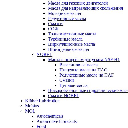
Масла для газовых двигателей
Масла для направляющих скольжения
Моторные масла
Редукторные масла
Смазки
СОЖ
Трансмиссионные масла
Турбинные масла
Циркуляционные масла
Шпиндельные масла
NOBEL
Масла с пищевым допуском NSF H1
Вазелиновые масла
Пищевые масла на ПАО
Редукторные масла на ПАГ
Смазки
Цепные масла
Пожаробезопасные гидравлические мас
Смазки NOBEL
Klüber Lubrication
Mobius
MOL
Autochemicals
Automotive lubricants
Food