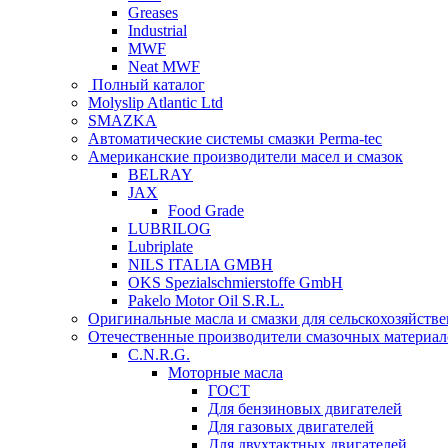
Greases
Industrial
MWF
Neat MWF
Полный каталог
Molyslip Atlantic Ltd
SMAZKA
Автоматические системы смазки Perma-tec
Американские производители масел и смазок
BELRAY
JAX
Food Grade
LUBRILOG
Lubriplate
NILS ITALIA GMBH
OKS Spezialschmierstoffe GmbH
Pakelo Motor Oil S.R.L.
Оригинальные масла и смазки для сельскохозяйст
Отечественные производители смазочных материал
C.N.R.G.
Моторные масла
ГОСТ
Для бензиновых двигателей
Для газовых двигателей
Для двухтактных двигателей