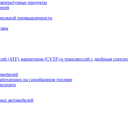
емпературные продукты
цепей
текольной промышленности
тавы
сий (ATF), вариаторов (CVTF) и трансмиссий с двойным сцепл
томобилей
работающих на газообразном топливе
анспорта
овых автомобилей