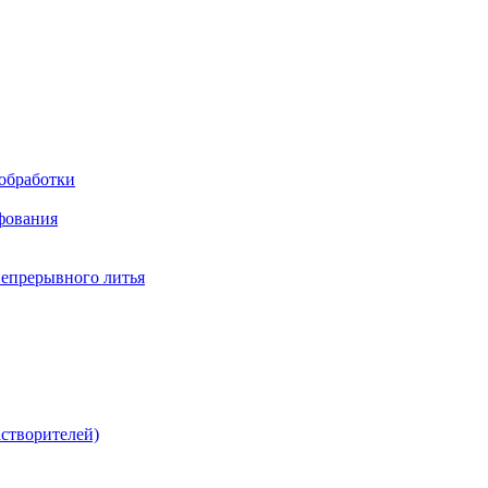
обработки
фования
непрерывного литья
створителей)