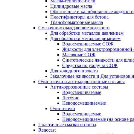
Масла-теплоносители
Цилиндровые масла
Обкаточные и калибровочные жидкости
Пластификаторы для бетона
Трансформаторные масла
Смазочно-охлаждающие жидкости
Для обработки металлов давлением
Для обработки металлов резанием
Водосмешиваемые СОЖ
Жидкости для электроэрозионной 
Масляные СОЖ
Синтетические жидкости для шли
Средства по уходу за СОЖ
Для холодного проката
Закалочные жидкости и Для установок 
Очистители и антикоррозионные составы
Антикоррозионные составы
Водосмешиваемые
Летучие
Неводосмешиваемые
Очистители
Водосмешиваемые
Неводосмешиваемые (на основе ра
Пластичные смазки и пасты
Renocast