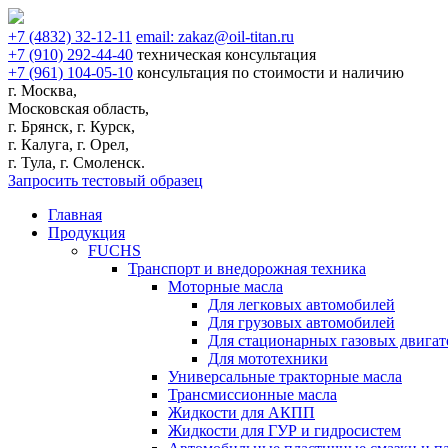
+7
(4832)
32-12-11
email:
zakaz@oil-titan.ru
+7
(910)
292-44-40
техническая консультация
+7
(961)
104-05-10
консультация по стоимости и наличию
г. Москва,
Московская область,
г. Брянск, г. Курск,
г. Калуга, г. Орел,
г. Тула, г. Смоленск.
Запросить тестовый образец
Главная
Продукция
FUCHS
Транспорт и внедорожная техника
Моторные масла
Для легковых автомобилей
Для грузовых автомобилей
Для стационарных газовых двигат
Для мототехники
Универсальные тракторные масла
Трансмиссионные масла
Жидкости для АКПП
Жидкости для ГУР и гидросистем