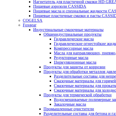
Нагнетатель для пластичной смазки HD G
Пищевые аэрозоли CASSIDA
Пищевые масла и специальные жидкости CA
Пищевые пластичные смазки и пасты CASSI
COGELSA
Foxgear
Индустриальные смазочные материалы
Общеиндустриальные продукты
Гидравлические масла
Гидравлические огнестойкие жид
Компрессорные масла
Масла для направляющих, пневмо
Редукторные масла
Циркуляционные масла
Продукты для защиты от коррозии
Продукты для обработки металлов давл
Разделительные составы для непр
Смазочные материалы для горячей
Смазочные материалы для прокат
Смазочные материалы для холодн
Продукты для термической обработки
Водосмешиваемые полимерные за
Закалочные масла
Промышленные очистители
Разделительные составы для бетона и га