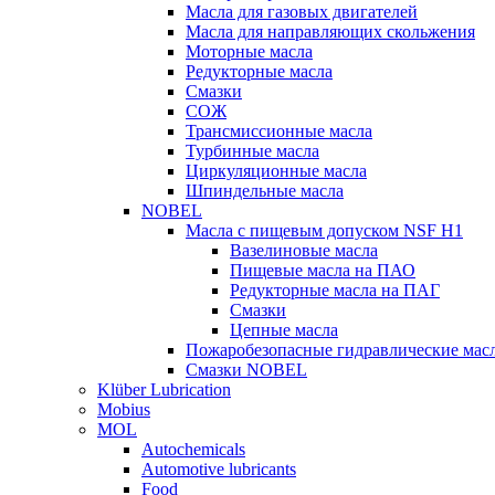
Масла для газовых двигателей
Масла для направляющих скольжения
Моторные масла
Редукторные масла
Смазки
СОЖ
Трансмиссионные масла
Турбинные масла
Циркуляционные масла
Шпиндельные масла
NOBEL
Масла с пищевым допуском NSF H1
Вазелиновые масла
Пищевые масла на ПАО
Редукторные масла на ПАГ
Смазки
Цепные масла
Пожаробезопасные гидравлические мас
Смазки NOBEL
Klüber Lubrication
Mobius
MOL
Autochemicals
Automotive lubricants
Food