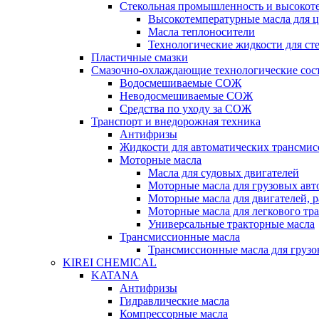
Стекольная промышленность и высокот
Высокотемпературные масла для 
Масла теплоносители
Технологические жидкости для с
Пластичные смазки
Смазочно-охлаждающие технологические сос
Водосмешиваемые СОЖ
Неводосмешиваемые СОЖ
Средства по уходу за СОЖ
Транспорт и внедорожная техника
Антифризы
Жидкости для автоматических трансмис
Моторные масла
Масла для судовых двигателей
Моторные масла для грузовых ав
Моторные масла для двигателей, 
Моторные масла для легкового тр
Универсальные тракторные масла
Трансмиссионные масла
Трансмиссионные масла для груз
KIREI CHEMICAL
KATANA
Антифризы
Гидравлические масла
Компрессорные масла