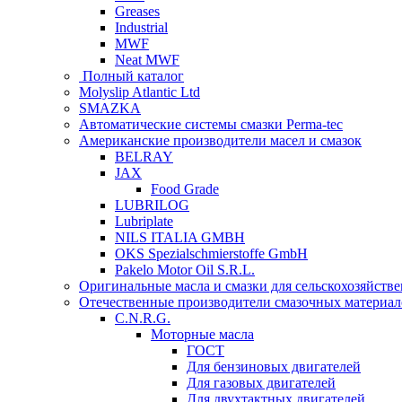
Greases
Industrial
MWF
Neat MWF
Полный каталог
Molyslip Atlantic Ltd
SMAZKA
Автоматические системы смазки Perma-tec
Американские производители масел и смазок
BELRAY
JAX
Food Grade
LUBRILOG
Lubriplate
NILS ITALIA GMBH
OKS Spezialschmierstoffe GmbH
Pakelo Motor Oil S.R.L.
Оригинальные масла и смазки для сельскохозяйст
Отечественные производители смазочных материал
C.N.R.G.
Моторные масла
ГОСТ
Для бензиновых двигателей
Для газовых двигателей
Для двухтактных двигателей