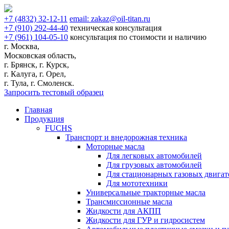
+7
(4832)
32-12-11
email:
zakaz@oil-titan.ru
+7
(910)
292-44-40
техническая консультация
+7
(961)
104-05-10
консультация по стоимости и наличию
г. Москва,
Московская область,
г. Брянск, г. Курск,
г. Калуга, г. Орел,
г. Тула, г. Смоленск.
Запросить тестовый образец
Главная
Продукция
FUCHS
Транспорт и внедорожная техника
Моторные масла
Для легковых автомобилей
Для грузовых автомобилей
Для стационарных газовых двигат
Для мототехники
Универсальные тракторные масла
Трансмиссионные масла
Жидкости для АКПП
Жидкости для ГУР и гидросистем