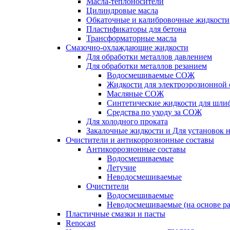
Масла-теплоносители
Цилиндровые масла
Обкаточные и калибровочные жидкости
Пластификаторы для бетона
Трансформаторные масла
Смазочно-охлаждающие жидкости
Для обработки металлов давлением
Для обработки металлов резанием
Водосмешиваемые СОЖ
Жидкости для электроэрозионной 
Масляные СОЖ
Синтетические жидкости для шли
Средства по уходу за СОЖ
Для холодного проката
Закалочные жидкости и Для установок 
Очистители и антикоррозионные составы
Антикоррозионные составы
Водосмешиваемые
Летучие
Неводосмешиваемые
Очистители
Водосмешиваемые
Неводосмешиваемые (на основе ра
Пластичные смазки и пасты
Renocast