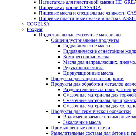
Нагнетатель для пластичной смазки HD G
Пищевые аэрозоли CASSIDA
Пищевые масла и специальные жидкости CA
Пищевые пластичные смазки и пасты CASSI
COGELSA
Foxgear
Индустриальные смазочные материалы
Общеиндустриальные продукты
Гидравлические масла
Гидравлические огнестойкие жид
Компрессорные масла
Масла для направляющих, пневмо
Редукторные масла
Циркуляционные масла
Продукты для защиты от коррозии
Продукты для обработки металлов давл
Разделительные составы для непр
Смазочные материалы для горячей
Смазочные материалы для прокат
Смазочные материалы для холодн
Продукты для термической обработки
Водосмешиваемые полимерные за
Закалочные масла
Промышленные очистители
Разделительные составы для бетона и га