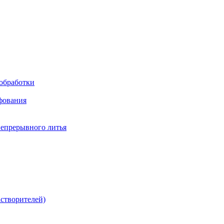
обработки
фования
непрерывного литья
створителей)