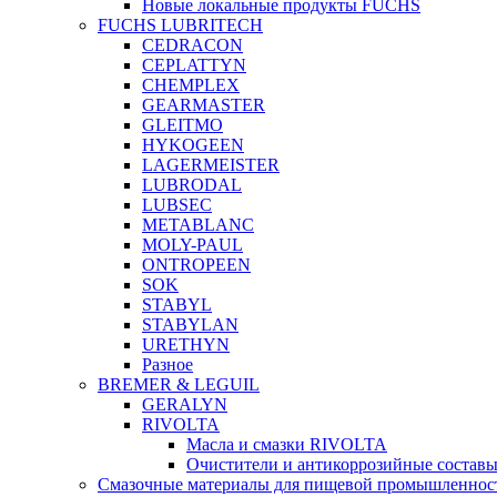
Новые локальные продукты FUCHS
FUCHS LUBRITECH
CEDRACON
CEPLATTYN
CHEMPLEX
GEARMASTER
GLEITMO
HYKOGEEN
LAGERMEISTER
LUBRODAL
LUBSEC
METABLANC
MOLY-PAUL
ONTROPEEN
SOK
STABYL
STABYLAN
URETHYN
Разное
BREMER & LEGUIL
GERALYN
RIVOLTA
Масла и смазки RIVOLTA
Очистители и антикоррозийные соста
Смазочные материалы для пищевой промышленно