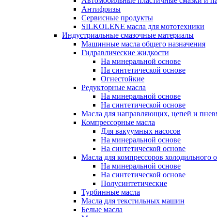
Автомобильные пластичные смазки и п
Антифризы
Сервисные продукты
SILKOLENE масла для мототехники
Индустриальные смазочные материалы
Машинные масла общего назначения
Гидравлические жидкости
На минеральной основе
На синтетической основе
Огнестойкие
Редукторные масла
На минеральной основе
На синтетической основе
Масла для направляющих, цепей и пне
Компрессорные масла
Для вакуумных насосов
На минеральной основе
На синтетической основе
Масла для компрессоров холодильного 
На минеральной основе
На синтетической основе
Полусинтетические
Турбинные масла
Масла для текстильных машин
Белые масла