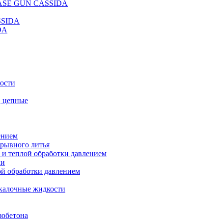
REASE GUN CASSIDA
SSIDA
DA
кости
, цепные
ением
ерывного литья
 и теплой обработки давлением
ки
ой обработки давлением
калочные жидкости
зобетона