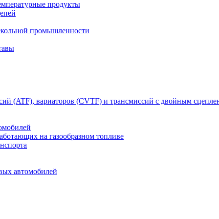
емпературные продукты
цепей
текольной промышленности
тавы
сий (ATF), вариаторов (CVTF) и трансмиссий с двойным сцепл
томобилей
работающих на газообразном топливе
анспорта
овых автомобилей