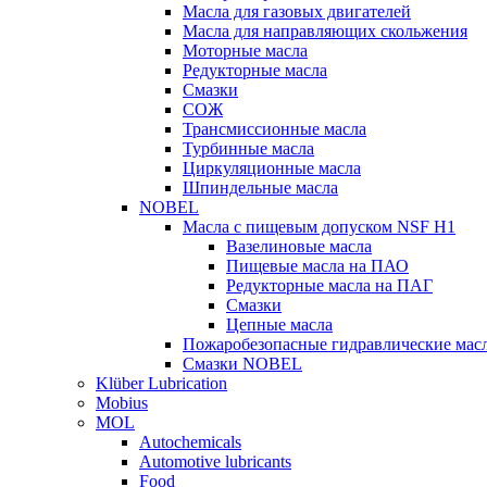
Масла для газовых двигателей
Масла для направляющих скольжения
Моторные масла
Редукторные масла
Смазки
СОЖ
Трансмиссионные масла
Турбинные масла
Циркуляционные масла
Шпиндельные масла
NOBEL
Масла с пищевым допуском NSF H1
Вазелиновые масла
Пищевые масла на ПАО
Редукторные масла на ПАГ
Смазки
Цепные масла
Пожаробезопасные гидравлические мас
Смазки NOBEL
Klüber Lubrication
Mobius
MOL
Autochemicals
Automotive lubricants
Food