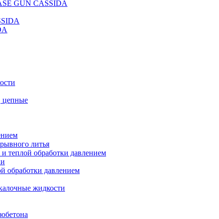
REASE GUN CASSIDA
SSIDA
DA
кости
, цепные
ением
ерывного литья
 и теплой обработки давлением
ки
ой обработки давлением
калочные жидкости
зобетона