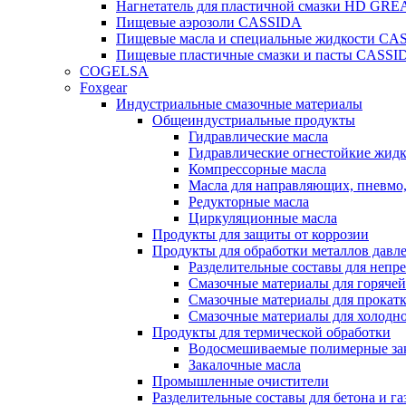
Нагнетатель для пластичной смазки HD G
Пищевые аэрозоли CASSIDA
Пищевые масла и специальные жидкости CA
Пищевые пластичные смазки и пасты CASSI
COGELSA
Foxgear
Индустриальные смазочные материалы
Общеиндустриальные продукты
Гидравлические масла
Гидравлические огнестойкие жид
Компрессорные масла
Масла для направляющих, пневмо
Редукторные масла
Циркуляционные масла
Продукты для защиты от коррозии
Продукты для обработки металлов давл
Разделительные составы для непр
Смазочные материалы для горячей
Смазочные материалы для прокат
Смазочные материалы для холодн
Продукты для термической обработки
Водосмешиваемые полимерные за
Закалочные масла
Промышленные очистители
Разделительные составы для бетона и га