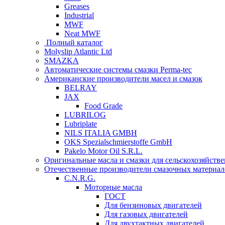
Greases
Industrial
MWF
Neat MWF
Полный каталог
Molyslip Atlantic Ltd
SMAZKA
Автоматические системы смазки Perma-tec
Американские производители масел и смазок
BELRAY
JAX
Food Grade
LUBRILOG
Lubriplate
NILS ITALIA GMBH
OKS Spezialschmierstoffe GmbH
Pakelo Motor Oil S.R.L.
Оригинальные масла и смазки для сельскохозяйст
Отечественные производители смазочных материал
C.N.R.G.
Моторные масла
ГОСТ
Для бензиновых двигателей
Для газовых двигателей
Для двухтактных двигателей