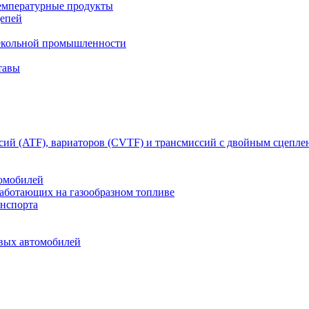
емпературные продукты
цепей
текольной промышленности
тавы
сий (ATF), вариаторов (CVTF) и трансмиссий с двойным сцепл
томобилей
работающих на газообразном топливе
анспорта
овых автомобилей