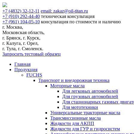
+7
(4832)
32-12-11
email:
zakaz@oil-titan.ru
+7
(910)
292-44-40
техническая консультация
+7
(961)
104-05-10
консультация по стоимости и наличию
г. Москва,
Московская область,
г. Брянск, г. Курск,
г. Калуга, г. Орел,
г. Тула, г. Смоленск.
Запросить тестовый образец
Главная
Продукция
FUCHS
Транспорт и внедорожная техника
Моторные масла
Для легковых автомобилей
Для грузовых автомобилей
Для стационарных газовых двигат
Для мототехники
Универсальные тракторные масла
Трансмиссионные масла
Жидкости для АКПП
Жидкости для ГУР и гидросистем