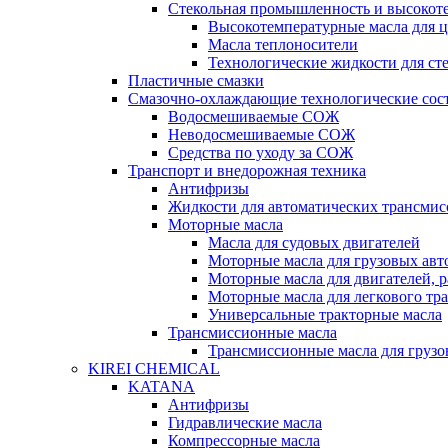
Стекольная промышленность и высокот
Высокотемпературные масла для 
Масла теплоносители
Технологические жидкости для с
Пластичные смазки
Смазочно-охлаждающие технологические сос
Водосмешиваемые СОЖ
Неводосмешиваемые СОЖ
Средства по уходу за СОЖ
Транспорт и внедорожная техника
Антифризы
Жидкости для автоматических трансмис
Моторные масла
Масла для судовых двигателей
Моторные масла для грузовых ав
Моторные масла для двигателей, 
Моторные масла для легкового тр
Универсальные тракторные масла
Трансмиссионные масла
Трансмиссионные масла для груз
KIREI CHEMICAL
KATANA
Антифризы
Гидравлические масла
Компрессорные масла