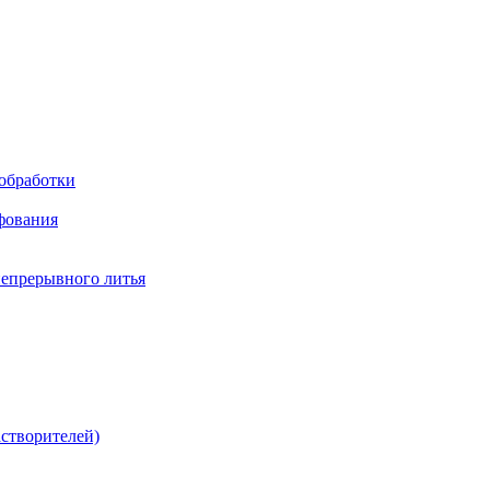
обработки
фования
непрерывного литья
створителей)