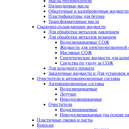
Масла-теплоносители
Цилиндровые масла
Обкаточные и калибровочные жидкости
Пластификаторы для бетона
Трансформаторные масла
Смазочно-охлаждающие жидкости
Для обработки металлов давлением
Для обработки металлов резанием
Водосмешиваемые СОЖ
Жидкости для электроэрозионной 
Масляные СОЖ
Синтетические жидкости для шли
Средства по уходу за СОЖ
Для холодного проката
Закалочные жидкости и Для установок 
Очистители и антикоррозионные составы
Антикоррозионные составы
Водосмешиваемые
Летучие
Неводосмешиваемые
Очистители
Водосмешиваемые
Неводосмешиваемые (на основе ра
Пластичные смазки и пасты
Renocast