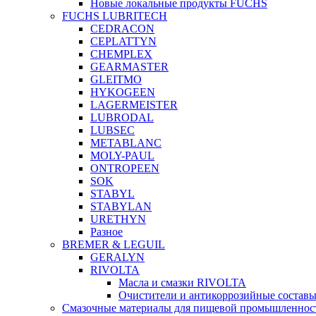
Новые локальные продукты FUCHS
FUCHS LUBRITECH
CEDRACON
CEPLATTYN
CHEMPLEX
GEARMASTER
GLEITMO
HYKOGEEN
LAGERMEISTER
LUBRODAL
LUBSEC
METABLANC
MOLY-PAUL
ONTROPEEN
SOK
STABYL
STABYLAN
URETHYN
Разное
BREMER & LEGUIL
GERALYN
RIVOLTA
Масла и смазки RIVOLTA
Очистители и антикоррозийные соста
Смазочные материалы для пищевой промышленно