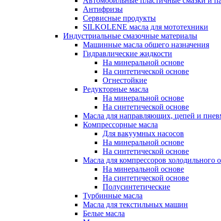
Автомобильные пластичные смазки и п
Антифризы
Сервисные продукты
SILKOLENE масла для мототехники
Индустриальные смазочные материалы
Машинные масла общего назначения
Гидравлические жидкости
На минеральной основе
На синтетической основе
Огнестойкие
Редукторные масла
На минеральной основе
На синтетической основе
Масла для направляющих, цепей и пне
Компрессорные масла
Для вакуумных насосов
На минеральной основе
На синтетической основе
Масла для компрессоров холодильного 
На минеральной основе
На синтетической основе
Полусинтетические
Турбинные масла
Масла для текстильных машин
Белые масла