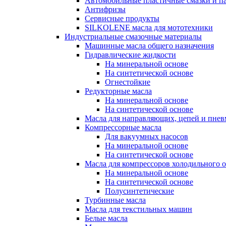
Автомобильные пластичные смазки и п
Антифризы
Сервисные продукты
SILKOLENE масла для мототехники
Индустриальные смазочные материалы
Машинные масла общего назначения
Гидравлические жидкости
На минеральной основе
На синтетической основе
Огнестойкие
Редукторные масла
На минеральной основе
На синтетической основе
Масла для направляющих, цепей и пне
Компрессорные масла
Для вакуумных насосов
На минеральной основе
На синтетической основе
Масла для компрессоров холодильного 
На минеральной основе
На синтетической основе
Полусинтетические
Турбинные масла
Масла для текстильных машин
Белые масла