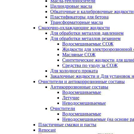
Масла-теплоносители
Цилиндровые масла
Обкаточные и калибровочные жидкости
Пластификаторы для бетона
Трансформаторные масла
Смазочно-охлаждающие жидкости
Для обработки металлов давлением
Для обработки металлов резанием
Водосмешиваемые СОЖ
Жидкости для электроэрозионной 
Масляные СОЖ
Синтетические жидкости для шли
Средства по уходу за СОЖ
Для холодного проката
Закалочные жидкости и Для установок 
Очистители и антикоррозионные составы
Антикоррозионные составы
Водосмешиваемые
Летучие
Неводосмешиваемые
Очистители
Водосмешиваемые
Неводосмешиваемые (на основе ра
Пластичные смазки и пасты
Renocast