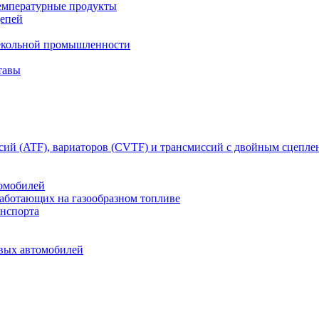
емпературные продукты
цепей
текольной промышленности
тавы
сий (ATF), вариаторов (CVTF) и трансмиссий с двойным сцепл
томобилей
работающих на газообразном топливе
анспорта
овых автомобилей