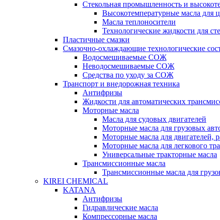
Стекольная промышленность и высокот
Высокотемпературные масла для 
Масла теплоносители
Технологические жидкости для с
Пластичные смазки
Смазочно-охлаждающие технологические сос
Водосмешиваемые СОЖ
Неводосмешиваемые СОЖ
Средства по уходу за СОЖ
Транспорт и внедорожная техника
Антифризы
Жидкости для автоматических трансмис
Моторные масла
Масла для судовых двигателей
Моторные масла для грузовых ав
Моторные масла для двигателей, 
Моторные масла для легкового тр
Универсальные тракторные масла
Трансмиссионные масла
Трансмиссионные масла для груз
KIREI CHEMICAL
KATANA
Антифризы
Гидравлические масла
Компрессорные масла