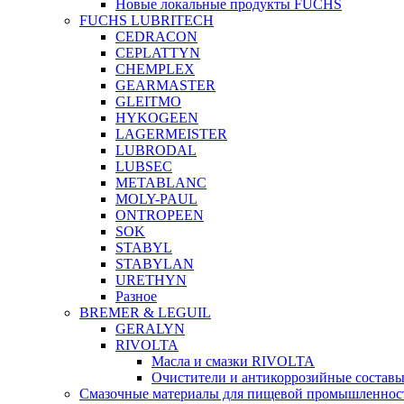
Новые локальные продукты FUCHS
FUCHS LUBRITECH
CEDRACON
CEPLATTYN
CHEMPLEX
GEARMASTER
GLEITMO
HYKOGEEN
LAGERMEISTER
LUBRODAL
LUBSEC
METABLANC
MOLY-PAUL
ONTROPEEN
SOK
STABYL
STABYLAN
URETHYN
Разное
BREMER & LEGUIL
GERALYN
RIVOLTA
Масла и смазки RIVOLTA
Очистители и антикоррозийные соста
Смазочные материалы для пищевой промышленно