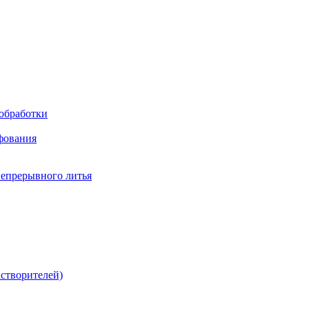
обработки
фования
непрерывного литья
створителей)