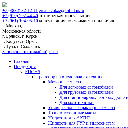
+7
(4832)
32-12-11
email:
zakaz@oil-titan.ru
+7
(910)
292-44-40
техническая консультация
+7
(961)
104-05-10
консультация по стоимости и наличию
г. Москва,
Московская область,
г. Брянск, г. Курск,
г. Калуга, г. Орел,
г. Тула, г. Смоленск.
Запросить тестовый образец
Главная
Продукция
FUCHS
Транспорт и внедорожная техника
Моторные масла
Для легковых автомобилей
Для грузовых автомобилей
Для стационарных газовых двигат
Для мототехники
Универсальные тракторные масла
Трансмиссионные масла
Жидкости для АКПП
Жидкости для ГУР и гидросистем