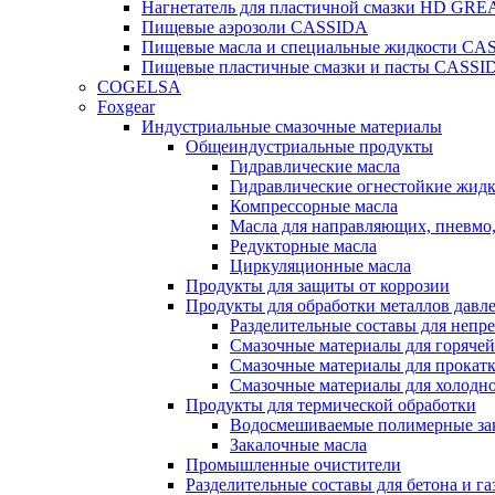
Нагнетатель для пластичной смазки HD G
Пищевые аэрозоли CASSIDA
Пищевые масла и специальные жидкости CA
Пищевые пластичные смазки и пасты CASSI
COGELSA
Foxgear
Индустриальные смазочные материалы
Общеиндустриальные продукты
Гидравлические масла
Гидравлические огнестойкие жид
Компрессорные масла
Масла для направляющих, пневмо
Редукторные масла
Циркуляционные масла
Продукты для защиты от коррозии
Продукты для обработки металлов давл
Разделительные составы для непр
Смазочные материалы для горячей
Смазочные материалы для прокат
Смазочные материалы для холодн
Продукты для термической обработки
Водосмешиваемые полимерные за
Закалочные масла
Промышленные очистители
Разделительные составы для бетона и га