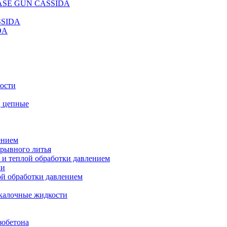
REASE GUN CASSIDA
SSIDA
DA
кости
, цепные
ением
ерывного литья
 и теплой обработки давлением
ки
ой обработки давлением
калочные жидкости
зобетона