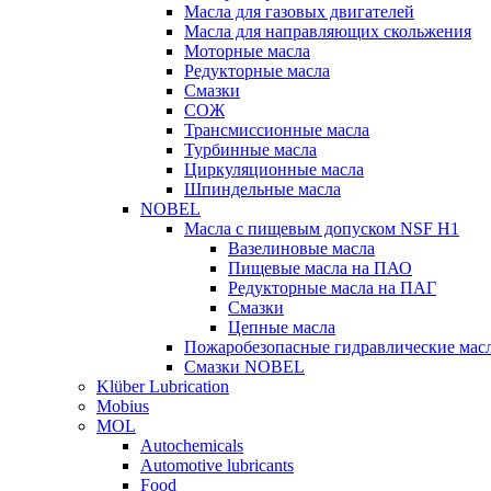
Масла для газовых двигателей
Масла для направляющих скольжения
Моторные масла
Редукторные масла
Смазки
СОЖ
Трансмиссионные масла
Турбинные масла
Циркуляционные масла
Шпиндельные масла
NOBEL
Масла с пищевым допуском NSF H1
Вазелиновые масла
Пищевые масла на ПАО
Редукторные масла на ПАГ
Смазки
Цепные масла
Пожаробезопасные гидравлические мас
Смазки NOBEL
Klüber Lubrication
Mobius
MOL
Autochemicals
Automotive lubricants
Food