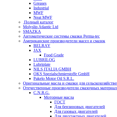
Greases
Industrial
MWF
Neat MWF
Полный каталог
Molyslip Atlantic Ltd
SMAZKA
Автоматические системы смазки Perma-tec
Американские производители масел и смазок
BELRAY
JAX
Food Grade
LUBRILOG
Lubriplate
NILS ITALIA GMBH
OKS Spezialschmierstoffe GmbH
Pakelo Motor Oil S.R.L.
Оригинальные масла и смазки для сельскохозяйст
Отечественные производители смазочных материал
C.N.R.G.
Моторные масла
ГОСТ
Для бензиновых двигателей
Для газовых двигателей
Для двухтактных двигателей