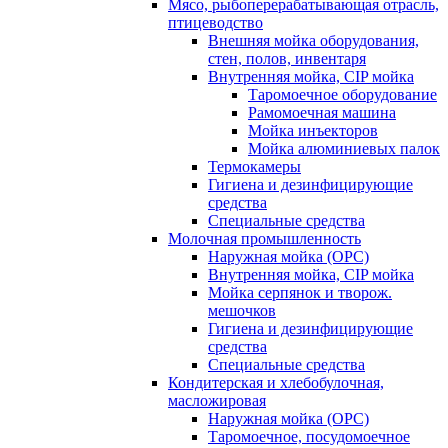
Мясо, рыбоперерабатывающая отрасль,
птицеводство
Внешняя мойка оборудования,
стен, полов, инвентаря
Внутренняя мойка, CIP мойка
Таромоечное оборудование
Рамомоечная машина
Мойка инъекторов
Мойка алюминиевых палок
Термокамеры
Гигиена и дезинфицирующие
средства
Специальные средства
Молочная промышленность
Наружная мойка (ОРС)
Внутренняя мойка, CIP мойка
Мойка серпянок и творож.
мешочков
Гигиена и дезинфицирующие
средства
Специальные средства
Кондитерская и хлебобулочная,
масложировая
Наружная мойка (ОРС)
Таромоечное, посудомоечное