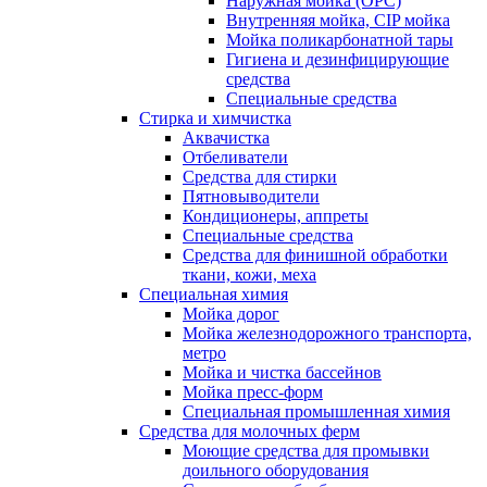
Наружная мойка (ОРС)
Внутренняя мойка, CIP мойка
Мойка поликарбонатной тары
Гигиена и дезинфицирующие
средства
Специальные средства
Стирка и химчистка
Аквачистка
Отбеливатели
Средства для стирки
Пятновыводители
Кондиционеры, аппреты
Специальные средства
Средства для финишной обработки
ткани, кожи, меха
Специальная химия
Мойка дорог
Мойка железнодорожного транспорта,
метро
Мойка и чистка бассейнов
Мойка пресс-форм
Специальная промышленная химия
Средства для молочных ферм
Моющие средства для промывки
доильного оборудования