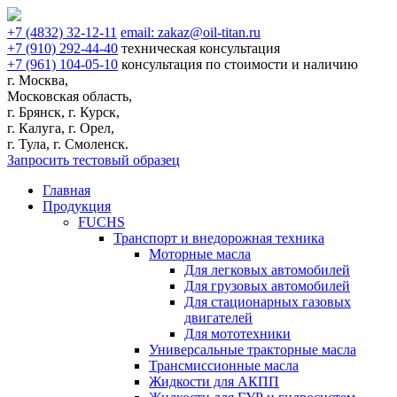
+7
(4832)
32-12-11
email:
zakaz@oil-titan.ru
+7
(910)
292-44-40
техническая консультация
+7
(961)
104-05-10
консультация по стоимости и наличию
г. Москва,
Московская область,
г. Брянск, г. Курск,
г. Калуга, г. Орел,
г. Тула, г. Смоленск.
Запросить тестовый образец
Главная
Продукция
FUCHS
Транспорт и внедорожная техника
Моторные масла
Для легковых автомобилей
Для грузовых автомобилей
Для стационарных газовых
двигателей
Для мототехники
Универсальные тракторные масла
Трансмиссионные масла
Жидкости для АКПП