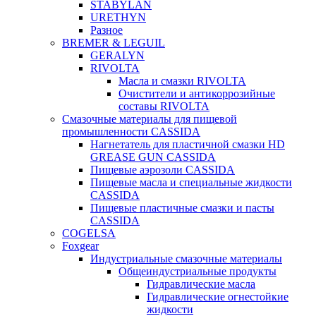
STABYLAN
URETHYN
Разное
BREMER & LEGUIL
GERALYN
RIVOLTA
Масла и смазки RIVOLTA
Очистители и антикоррозийные
составы RIVOLTA
Смазочные материалы для пищевой
промышленности CASSIDA
Нагнетатель для пластичной смазки HD
GREASE GUN CASSIDA
Пищевые аэрозоли CASSIDA
Пищевые масла и специальные жидкости
CASSIDA
Пищевые пластичные смазки и пасты
CASSIDA
COGELSA
Foxgear
Индустриальные смазочные материалы
Общеиндустриальные продукты
Гидравлические масла
Гидравлические огнестойкие
жидкости