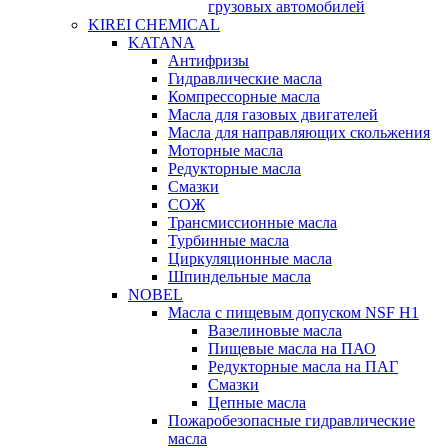
грузовых автомобилей
KIREI CHEMICAL
KATANA
Антифризы
Гидравлические масла
Компрессорные масла
Масла для газовых двигателей
Масла для направляющих скольжения
Моторные масла
Редукторные масла
Смазки
СОЖ
Трансмиссионные масла
Турбинные масла
Циркуляционные масла
Шпиндельные масла
NOBEL
Масла с пищевым допуском NSF H1
Вазелиновые масла
Пищевые масла на ПАО
Редукторные масла на ПАГ
Смазки
Цепные масла
Пожаробезопасные гидравлические
масла