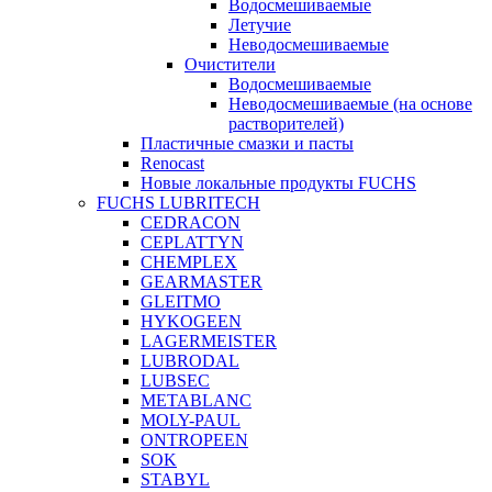
Водосмешиваемые
Летучие
Неводосмешиваемые
Очистители
Водосмешиваемые
Неводосмешиваемые (на основе
растворителей)
Пластичные смазки и пасты
Renocast
Новые локальные продукты FUCHS
FUCHS LUBRITECH
CEDRACON
CEPLATTYN
CHEMPLEX
GEARMASTER
GLEITMO
HYKOGEEN
LAGERMEISTER
LUBRODAL
LUBSEC
METABLANC
MOLY-PAUL
ONTROPEEN
SOK
STABYL