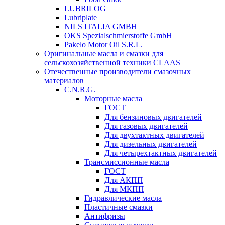
LUBRILOG
Lubriplate
NILS ITALIA GMBH
OKS Spezialschmierstoffe GmbH
Pakelo Motor Oil S.R.L.
Оригинальные масла и смазки для
сельскохозяйственной техники CLAAS
Отечественные производители смазочных
материалов
C.N.R.G.
Моторные масла
ГОСТ
Для бензиновых двигателей
Для газовых двигателей
Для двухтактных двигателей
Для дизельных двигателей
Для четырехтактных двигателей
Трансмиссионные масла
ГОСТ
Для АКПП
Для МКПП
Гидравлические масла
Пластичные смазки
Антифризы