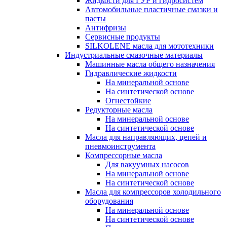
Жидкости для ГУР и гидросистем
Автомобильные пластичные смазки и
пасты
Антифризы
Сервисные продукты
SILKOLENE масла для мототехники
Индустриальные смазочные материалы
Машинные масла общего назначения
Гидравлические жидкости
На минеральной основе
На синтетической основе
Огнестойкие
Редукторные масла
На минеральной основе
На синтетической основе
Масла для направляющих, цепей и
пневмоинструмента
Компрессорные масла
Для вакуумных насосов
На минеральной основе
На синтетической основе
Масла для компрессоров холодильного
оборудования
На минеральной основе
На синтетической основе