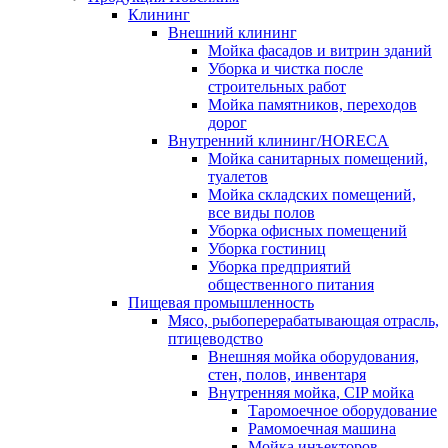
Клининг
Внешний клининг
Мойка фасадов и витрин зданий
Уборка и чистка после
строительных работ
Мойка памятников, переходов
дорог
Внутренний клининг/HORECA
Мойка санитарных помещений,
туалетов
Мойка складских помещений,
все виды полов
Уборка офисных помещений
Уборка гостиниц
Уборка предприятий
общественного питания
Пищевая промышленность
Мясо, рыбоперерабатывающая отрасль,
птицеводство
Внешняя мойка оборудования,
стен, полов, инвентаря
Внутренняя мойка, CIP мойка
Таромоечное оборудование
Рамомоечная машина
Мойка инъекторов