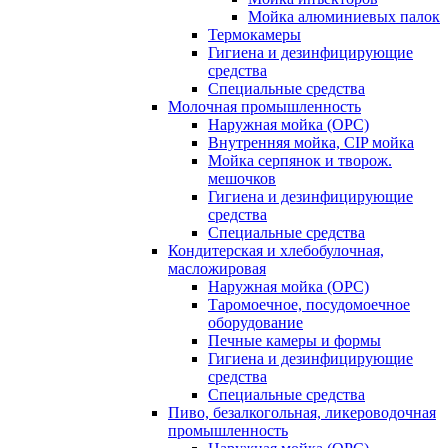
Мойка алюминиевых палок
Термокамеры
Гигиена и дезинфицирующие
средства
Специальные средства
Молочная промышленность
Наружная мойка (ОРС)
Внутренняя мойка, CIP мойка
Мойка серпянок и творож.
мешочков
Гигиена и дезинфицирующие
средства
Специальные средства
Кондитерская и хлебобулочная,
масложировая
Наружная мойка (ОРС)
Таромоечное, посудомоечное
оборудование
Печные камеры и формы
Гигиена и дезинфицирующие
средства
Специальные средства
Пиво, безалкогольная, ликероводочная
промышленность