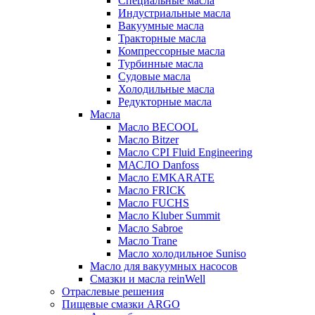
Специальные масла
Индустриальные масла
Вакуумные масла
Тракторные масла
Компрессорные масла
Турбинные масла
Судовые масла
Холодильные масла
Редукторные масла
Масла
Масло BECOOL
Масло Bitzer
Масло CPI Fluid Engineering
МАСЛО Danfoss
Масло EMKARATE
Масло FRICK
Масло FUCHS
Масло Kluber Summit
Масло Sabroe
Масло Trane
Масло холодильное Suniso
Масло для вакуумных насосов
Смазки и масла reinWell
Отраслевые решения
Пищевые смазки ARGO