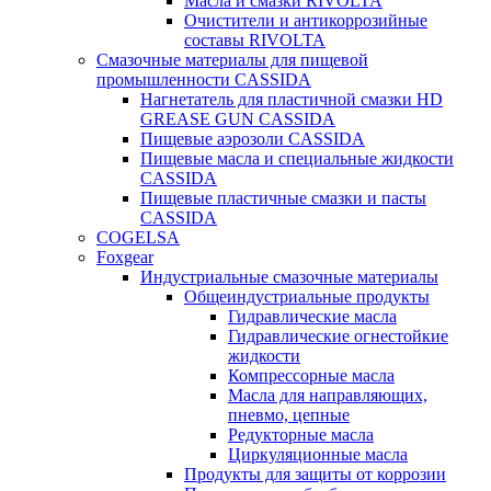
Масла и смазки RIVOLTA
Очистители и антикоррозийные
составы RIVOLTA
Смазочные материалы для пищевой
промышленности CASSIDA
Нагнетатель для пластичной смазки HD
GREASE GUN CASSIDA
Пищевые аэрозоли CASSIDA
Пищевые масла и специальные жидкости
CASSIDA
Пищевые пластичные смазки и пасты
CASSIDA
COGELSA
Foxgear
Индустриальные смазочные материалы
Общеиндустриальные продукты
Гидравлические масла
Гидравлические огнестойкие
жидкости
Компрессорные масла
Масла для направляющих,
пневмо, цепные
Редукторные масла
Циркуляционные масла
Продукты для защиты от коррозии