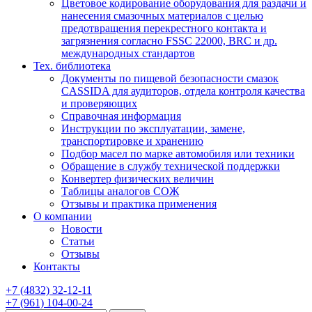
Цветовое кодирование оборудования для раздачи и
нанесения смазочных материалов с целью
предотвращения перекрестного контакта и
загрязнения согласно FSSC 22000, BRC и др.
международных стандартов
Тех. библиотека
Документы по пищевой безопасности смазок
CASSIDA для аудиторов, отдела контроля качества
и проверяющих
Справочная информация
Инструкции по эксплуатации, замене,
транспортировке и хранению
Подбор масел по марке автомобиля или техники
Обращение в службу технической поддержки
Конвертер физических величин
Таблицы аналогов СОЖ
Отзывы и практика применения
О компании
Новости
Статьи
Отзывы
Контакты
+7
(4832)
32-12-11
+7
(961)
104-00-24