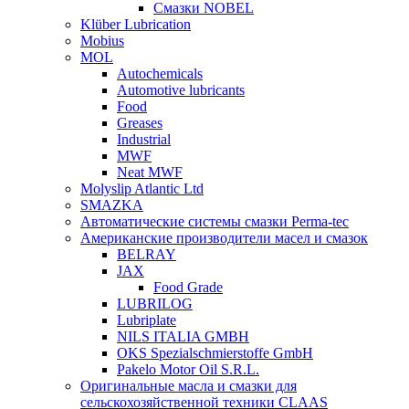
Смазки NOBEL
Klüber Lubrication
Mobius
MOL
Autochemicals
Automotive lubricants
Food
Greases
Industrial
MWF
Neat MWF
Molyslip Atlantic Ltd
SMAZKA
Автоматические системы смазки Perma-tec
Американские производители масел и смазок
BELRAY
JAX
Food Grade
LUBRILOG
Lubriplate
NILS ITALIA GMBH
OKS Spezialschmierstoffe GmbH
Pakelo Motor Oil S.R.L.
Оригинальные масла и смазки для
сельскохозяйственной техники CLAAS