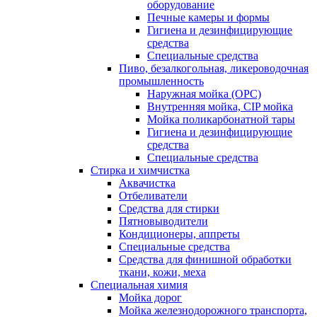
оборудование
Печные камеры и формы
Гигиена и дезинфицирующие
средства
Специальные средства
Пиво, безалкогольная, ликероводочная
промышленность
Наружная мойка (ОРС)
Внутренняя мойка, CIP мойка
Мойка поликарбонатной тары
Гигиена и дезинфицирующие
средства
Специальные средства
Стирка и химчистка
Аквачистка
Отбеливатели
Средства для стирки
Пятновыводители
Кондиционеры, аппреты
Специальные средства
Средства для финишной обработки
ткани, кожи, меха
Специальная химия
Мойка дорог
Мойка железнодорожного транспорта,