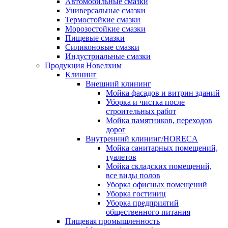
Автомобильные смазки
Универсальные смазки
Термостойкие смазки
Морозостойкие смазки
Пищевые смазки
Силиконовые смазки
Индустриальные смазки
Продукция Новелхим
Клининг
Внешний клининг
Мойка фасадов и витрин зданий
Уборка и чистка после
строительных работ
Мойка памятников, переходов
дорог
Внутренний клининг/HORECA
Мойка санитарных помещений,
туалетов
Мойка складских помещений,
все виды полов
Уборка офисных помещений
Уборка гостиниц
Уборка предприятий
общественного питания
Пищевая промышленность