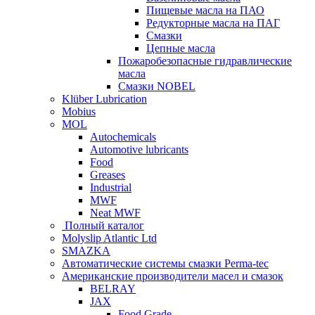
Пищевые масла на ПАО
Редукторные масла на ПАГ
Смазки
Цепные масла
Пожаробезопасные гидравлические
масла
Смазки NOBEL
Klüber Lubrication
Mobius
MOL
Autochemicals
Automotive lubricants
Food
Greases
Industrial
MWF
Neat MWF
Полный каталог
Molyslip Atlantic Ltd
SMAZKA
Автоматические системы смазки Perma-tec
Американские производители масел и смазок
BELRAY
JAX
Food Grade