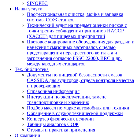
SINOPEC
Наши услуги
Профессиональная очистка, мойка и заправка
системы СОЖ станков
Технический аудит на предмет оценки рисков с
точки зрения соблюдения принципов HACCP
(ХАССП) для пищевых предприятий
Цветовое кодирование оборудования для раздачи и
нанесения смазочных материалов с целью
предотвращения перекрестного контакта и
загрязнения согласно FSSC 22000, BRC и др.
международных стандартов
Тех. библиотека
Документы по пищевой безопасности смазок
CASSIDA для аудиторов, отдела контроля качества
и проверяющих
Справочная информация
Инструкции по эксплуатации, замене,
транспортировке и хранению
Подбор масел по марке автомобиля или техники
Обращение в службу технической поддержки
Конвертер физических величин
Таблицы аналогов СОЖ
Отзывы и практика применения
О компании