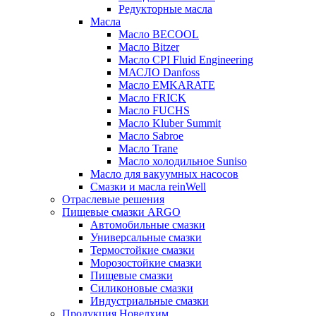
Редукторные масла
Масла
Масло BECOOL
Масло Bitzer
Масло CPI Fluid Engineering
МАСЛО Danfoss
Масло EMKARATE
Масло FRICK
Масло FUCHS
Масло Kluber Summit
Масло Sabroe
Масло Trane
Масло холодильное Suniso
Масло для вакуумных насосов
Смазки и масла reinWell
Отраслевые решения
Пищевые смазки ARGO
Автомобильные смазки
Универсальные смазки
Термостойкие смазки
Морозостойкие смазки
Пищевые смазки
Силиконовые смазки
Индустриальные смазки
Продукция Новелхим