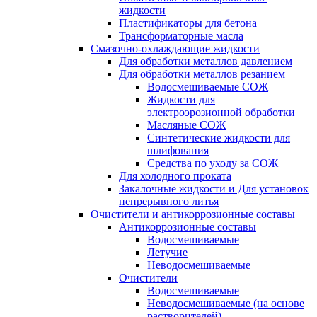
жидкости
Пластификаторы для бетона
Трансформаторные масла
Смазочно-охлаждающие жидкости
Для обработки металлов давлением
Для обработки металлов резанием
Водосмешиваемые СОЖ
Жидкости для
электроэрозионной обработки
Масляные СОЖ
Синтетические жидкости для
шлифования
Средства по уходу за СОЖ
Для холодного проката
Закалочные жидкости и Для установок
непрерывного литья
Очистители и антикоррозионные составы
Антикоррозионные составы
Водосмешиваемые
Летучие
Неводосмешиваемые
Очистители
Водосмешиваемые
Неводосмешиваемые (на основе
растворителей)