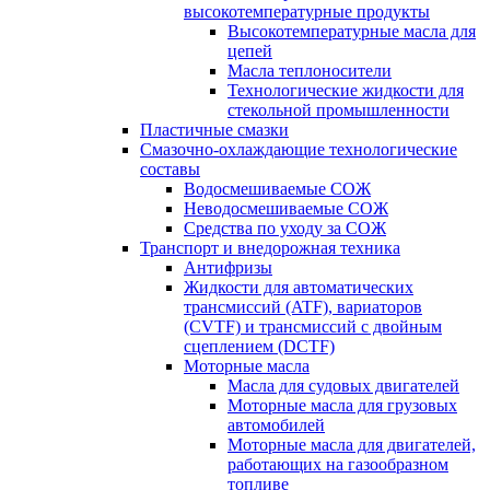
высокотемпературные продукты
Высокотемпературные масла для
цепей
Масла теплоносители
Технологические жидкости для
стекольной промышленности
Пластичные смазки
Смазочно-охлаждающие технологические
составы
Водосмешиваемые СОЖ
Неводосмешиваемые СОЖ
Средства по уходу за СОЖ
Транспорт и внедорожная техника
Антифризы
Жидкости для автоматических
трансмиссий (ATF), вариаторов
(CVTF) и трансмиссий с двойным
сцеплением (DCTF)
Моторные масла
Масла для судовых двигателей
Моторные масла для грузовых
автомобилей
Моторные масла для двигателей,
работающих на газообразном
топливе