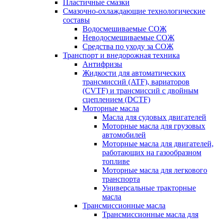
Пластичные смазки
Смазочно-охлаждающие технологические
составы
Водосмешиваемые СОЖ
Неводосмешиваемые СОЖ
Средства по уходу за СОЖ
Транспорт и внедорожная техника
Антифризы
Жидкости для автоматических
трансмиссий (ATF), вариаторов
(CVTF) и трансмиссий с двойным
сцеплением (DCTF)
Моторные масла
Масла для судовых двигателей
Моторные масла для грузовых
автомобилей
Моторные масла для двигателей,
работающих на газообразном
топливе
Моторные масла для легкового
транспорта
Универсальные тракторные
масла
Трансмиссионные масла
Трансмиссионные масла для