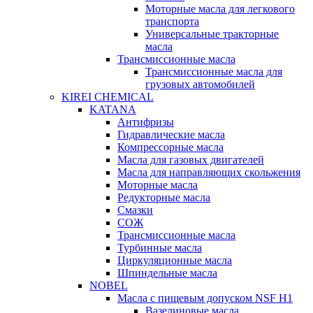
Моторные масла для легкового
транспорта
Универсальные тракторные
масла
Трансмиссионные масла
Трансмиссионные масла для
грузовых автомобилей
KIREI CHEMICAL
KATANA
Антифризы
Гидравлические масла
Компрессорные масла
Масла для газовых двигателей
Масла для направляющих скольжения
Моторные масла
Редукторные масла
Смазки
СОЖ
Трансмиссионные масла
Турбинные масла
Циркуляционные масла
Шпиндельные масла
NOBEL
Масла с пищевым допуском NSF H1
Вазелиновые масла