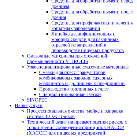
Средства для обработки вымени перед
доением
Средства для обработки вымени после
доения
Средства для профилактики и лечения
копытных заболеваний
Линейка дезинфицирующих и
моющих средств для различных
отраслей и направлений в
производстве пищевых продуктов
Смазочные материалы для стекольной
промышленности VITROLIS
Узкоспециализированные смазочные материалы
Смазки для пресс-грануляторов
комбикормовых заводов, сахарных
комбинатов и др. пищевых предприятий
Производство топливных пеллет
Специализированные смазки
SINOPEC
Наши услуги
Профессиональная очистка, мойка и заправка
системы СОЖ станков
Технический аудит на предмет оценки рисков с
точки зрения соблюдения принципов HACCP
(ХАССП) для пищевых предприятий