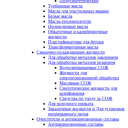
Полусинтетические
Турбинные масла
Масла для текстильных машин
Белые масла
Масла-теплоносители
Цилиндровые масла
Обкаточные и калибровочные
жидкости
Пластификаторы для бетона
Трансформаторные масла
Смазочно-охлаждающие жидкости
Для обработки металлов давлением
Для обработки металлов резанием
Водосмешиваемые СОЖ
Жидкости для
электроэрозионной обработки
Масляные СОЖ
Синтетические жидкости для
шлифования
Средства по уходу за СОЖ
Для холодного проката
Закалочные жидкости и Для установок
непрерывного литья
Очистители и антикоррозионные составы
Антикоррозионные составы