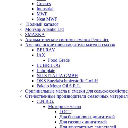
Greases
Industrial
MWF
Neat MWF
Полный каталог
Molyslip Atlantic Ltd
SMAZKA
Автоматические системы смазки Perma-tec
Американские производители масел и смазок
BELRAY
JAX
Food Grade
LUBRILOG
Lubriplate
NILS ITALIA GMBH
OKS Spezialschmierstoffe GmbH
Pakelo Motor Oil S.R.L.
Оригинальные масла и смазки для сельскохозяйст
Отечественные производители смазочных материал
C.N.R.G.
Моторные масла
ГОСТ
Для бензиновых двигателей
Для газовых двигателей
Для двухтактных двигателей