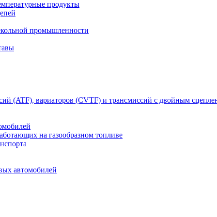
емпературные продукты
цепей
текольной промышленности
тавы
сий (ATF), вариаторов (CVTF) и трансмиссий с двойным сцепл
томобилей
работающих на газообразном топливе
анспорта
овых автомобилей