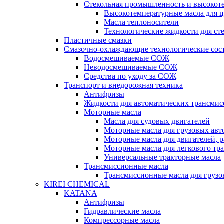
Стекольная промышленность и высокот
Высокотемпературные масла для 
Масла теплоносители
Технологические жидкости для с
Пластичные смазки
Смазочно-охлаждающие технологические сос
Водосмешиваемые СОЖ
Неводосмешиваемые СОЖ
Средства по уходу за СОЖ
Транспорт и внедорожная техника
Антифризы
Жидкости для автоматических трансмис
Моторные масла
Масла для судовых двигателей
Моторные масла для грузовых ав
Моторные масла для двигателей, 
Моторные масла для легкового тр
Универсальные тракторные масла
Трансмиссионные масла
Трансмиссионные масла для груз
KIREI CHEMICAL
KATANA
Антифризы
Гидравлические масла
Компрессорные масла