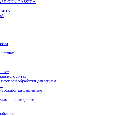
REASE GUN CASSIDA
SSIDA
DA
кости
, цепные
ением
ерывного литья
 и теплой обработки давлением
ки
ой обработки давлением
калочные жидкости
зобетона