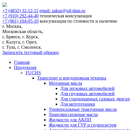
+7
(4832)
32-12-11
email:
zakaz@oil-titan.ru
+7
(910)
292-44-40
техническая консультация
+7
(961)
104-05-10
консультация по стоимости и наличию
г. Москва,
Московская область,
г. Брянск, г. Курск,
г. Калуга, г. Орел,
г. Тула, г. Смоленск.
Запросить тестовый образец
Главная
Продукция
FUCHS
Транспорт и внедорожная техника
Моторные масла
Для легковых автомобилей
Для грузовых автомобилей
Для стационарных газовых двигат
Для мототехники
Универсальные тракторные масла
Трансмиссионные масла
Жидкости для АКПП
Жидкости для ГУР и гидросистем