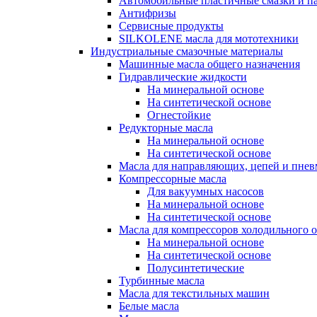
Автомобильные пластичные смазки и п
Антифризы
Сервисные продукты
SILKOLENE масла для мототехники
Индустриальные смазочные материалы
Машинные масла общего назначения
Гидравлические жидкости
На минеральной основе
На синтетической основе
Огнестойкие
Редукторные масла
На минеральной основе
На синтетической основе
Масла для направляющих, цепей и пне
Компрессорные масла
Для вакуумных насосов
На минеральной основе
На синтетической основе
Масла для компрессоров холодильного 
На минеральной основе
На синтетической основе
Полусинтетические
Турбинные масла
Масла для текстильных машин
Белые масла