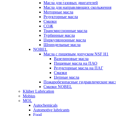
Масла для газовых двигателей
Масла для направляющих скольжения
Моторные масла
Редукторные масла
Смазки
СОЖ
Трансмиссионные масла
Турбинные масла
Циркуляционные масла
Шпиндельные масла
NOBEL
Масла с пищевым допуском NSF H1
Вазелиновые масла
Пищевые масла на ПАО
Редукторные масла на ПАГ
Смазки
Цепные масла
Пожаробезопасные гидравлические мас
Смазки NOBEL
Klüber Lubrication
Mobius
MOL
Autochemicals
Automotive lubricants
Food