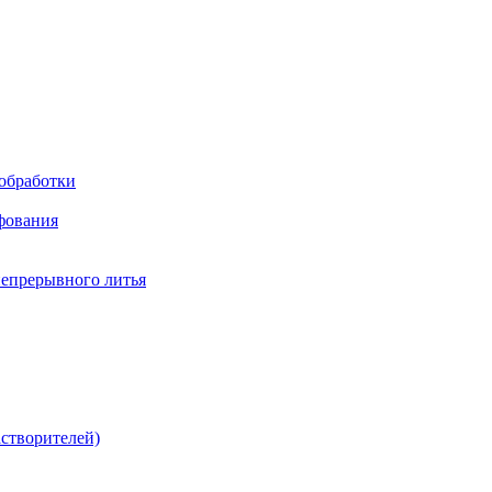
обработки
фования
непрерывного литья
створителей)