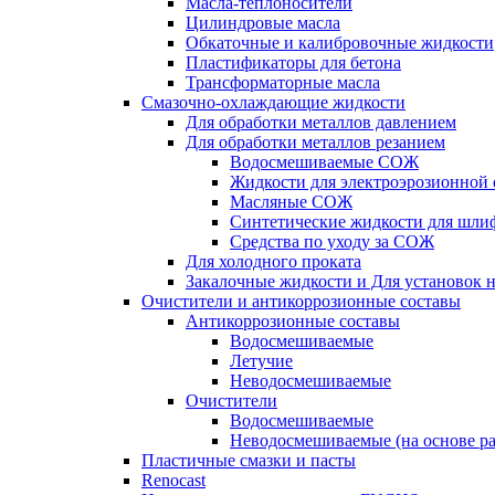
Масла-теплоносители
Цилиндровые масла
Обкаточные и калибровочные жидкости
Пластификаторы для бетона
Трансформаторные масла
Смазочно-охлаждающие жидкости
Для обработки металлов давлением
Для обработки металлов резанием
Водосмешиваемые СОЖ
Жидкости для электроэрозионной 
Масляные СОЖ
Синтетические жидкости для шли
Средства по уходу за СОЖ
Для холодного проката
Закалочные жидкости и Для установок 
Очистители и антикоррозионные составы
Антикоррозионные составы
Водосмешиваемые
Летучие
Неводосмешиваемые
Очистители
Водосмешиваемые
Неводосмешиваемые (на основе ра
Пластичные смазки и пасты
Renocast