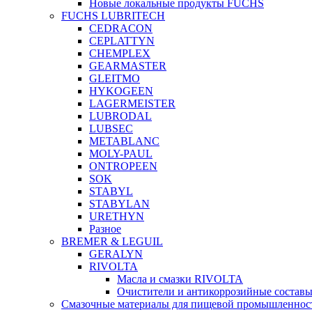
Новые локальные продукты FUCHS
FUCHS LUBRITECH
CEDRACON
CEPLATTYN
CHEMPLEX
GEARMASTER
GLEITMO
HYKOGEEN
LAGERMEISTER
LUBRODAL
LUBSEC
METABLANC
MOLY-PAUL
ONTROPEEN
SOK
STABYL
STABYLAN
URETHYN
Разное
BREMER & LEGUIL
GERALYN
RIVOLTA
Масла и смазки RIVOLTA
Очистители и антикоррозийные соста
Смазочные материалы для пищевой промышленно