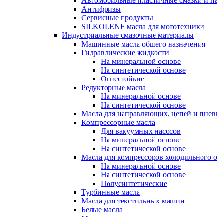
Автомобильные пластичные смазки и п
Антифризы
Сервисные продукты
SILKOLENE масла для мототехники
Индустриальные смазочные материалы
Машинные масла общего назначения
Гидравлические жидкости
На минеральной основе
На синтетической основе
Огнестойкие
Редукторные масла
На минеральной основе
На синтетической основе
Масла для направляющих, цепей и пне
Компрессорные масла
Для вакуумных насосов
На минеральной основе
На синтетической основе
Масла для компрессоров холодильного 
На минеральной основе
На синтетической основе
Полусинтетические
Турбинные масла
Масла для текстильных машин
Белые масла