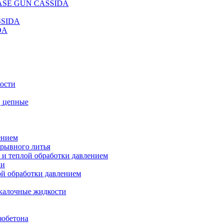
REASE GUN CASSIDA
SSIDA
DA
кости
, цепные
ением
ерывного литья
 и теплой обработки давлением
ки
ой обработки давлением
калочные жидкости
зобетона