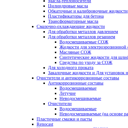
Масла-теплоносители
Цилиндровые масла
Обкаточные и калибровочные жидкости
Пластификаторы для бетона
Трансформаторные масла
Смазочно-охлаждающие жидкости
Для обработки металлов давлением
Для обработки металлов резанием
Водосмешиваемые СОЖ
Жидкости для электроэрозионной 
Масляные СОЖ
Синтетические жидкости для шли
Средства по уходу за СОЖ
Для холодного проката
Закалочные жидкости и Для установок 
Очистители и антикоррозионные составы
Антикоррозионные составы
Водосмешиваемые
Летучие
Неводосмешиваемые
Очистители
Водосмешиваемые
Неводосмешиваемые (на основе ра
Пластичные смазки и пасты
Renocast