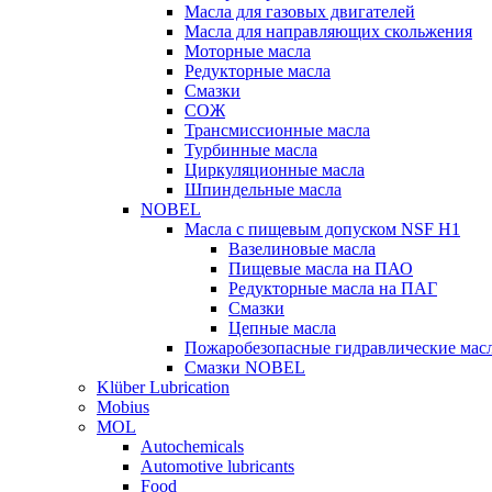
Масла для газовых двигателей
Масла для направляющих скольжения
Моторные масла
Редукторные масла
Смазки
СОЖ
Трансмиссионные масла
Турбинные масла
Циркуляционные масла
Шпиндельные масла
NOBEL
Масла с пищевым допуском NSF H1
Вазелиновые масла
Пищевые масла на ПАО
Редукторные масла на ПАГ
Смазки
Цепные масла
Пожаробезопасные гидравлические мас
Смазки NOBEL
Klüber Lubrication
Mobius
MOL
Autochemicals
Automotive lubricants
Food