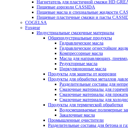
Нагнетатель для пластичной смазки HD G
Пищевые аэрозоли CASSIDA
Пищевые масла и специальные жидкости CA
Пищевые пластичные смазки и пасты CASSI
COGELSA
Foxgear
Индустриальные смазочные материалы
Общеиндустриальные продукты
Гидравлические масла
Гидравлические огнестойкие жид
Компрессорные масла
Масла для направляющих, пневмо
Редукторные масла
Циркуляционные масла
Продукты для защиты от коррозии
Продукты для обработки металлов давл
Разделительные составы для непр
Смазочные материалы для горячей
Смазочные материалы для прокат
Смазочные материалы для холодн
Продукты для термической обработки
Водосмешиваемые полимерные за
Закалочные масла
Промышленные очистители
Разделительные составы для бетона и га