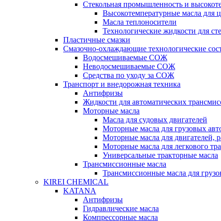
Стекольная промышленность и высокот
Высокотемпературные масла для 
Масла теплоносители
Технологические жидкости для с
Пластичные смазки
Смазочно-охлаждающие технологические сос
Водосмешиваемые СОЖ
Неводосмешиваемые СОЖ
Средства по уходу за СОЖ
Транспорт и внедорожная техника
Антифризы
Жидкости для автоматических трансмис
Моторные масла
Масла для судовых двигателей
Моторные масла для грузовых ав
Моторные масла для двигателей, 
Моторные масла для легкового тр
Универсальные тракторные масла
Трансмиссионные масла
Трансмиссионные масла для груз
KIREI CHEMICAL
KATANA
Антифризы
Гидравлические масла
Компрессорные масла