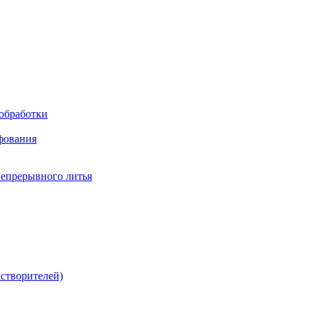
обработки
фования
непрерывного литья
створителей)