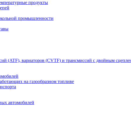
емпературные продукты
цепей
текольной промышленности
тавы
сий (ATF), вариаторов (CVTF) и трансмиссий с двойным сцепл
томобилей
работающих на газообразном топливе
анспорта
овых автомобилей