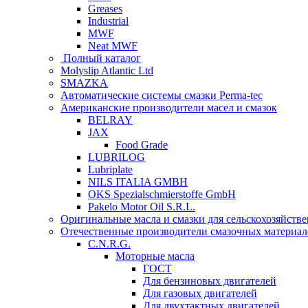
Greases
Industrial
MWF
Neat MWF
Полный каталог
Molyslip Atlantic Ltd
SMAZKA
Автоматические системы смазки Perma-tec
Американские производители масел и смазок
BELRAY
JAX
Food Grade
LUBRILOG
Lubriplate
NILS ITALIA GMBH
OKS Spezialschmierstoffe GmbH
Pakelo Motor Oil S.R.L.
Оригинальные масла и смазки для сельскохозяйст
Отечественные производители смазочных материал
C.N.R.G.
Моторные масла
ГОСТ
Для бензиновых двигателей
Для газовых двигателей
Для двухтактных двигателей