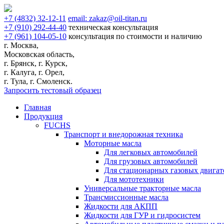
+7
(4832)
32-12-11
email:
zakaz@oil-titan.ru
+7
(910)
292-44-40
техническая консультация
+7
(961)
104-05-10
консультация по стоимости и наличию
г. Москва,
Московская область,
г. Брянск, г. Курск,
г. Калуга, г. Орел,
г. Тула, г. Смоленск.
Запросить тестовый образец
Главная
Продукция
FUCHS
Транспорт и внедорожная техника
Моторные масла
Для легковых автомобилей
Для грузовых автомобилей
Для стационарных газовых двигат
Для мототехники
Универсальные тракторные масла
Трансмиссионные масла
Жидкости для АКПП
Жидкости для ГУР и гидросистем