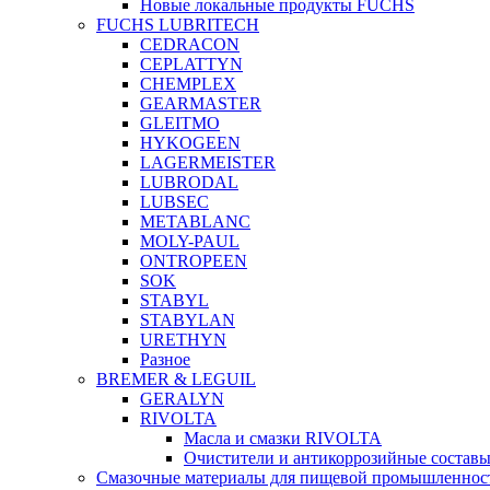
Новые локальные продукты FUCHS
FUCHS LUBRITECH
CEDRACON
CEPLATTYN
CHEMPLEX
GEARMASTER
GLEITMO
HYKOGEEN
LAGERMEISTER
LUBRODAL
LUBSEC
METABLANC
MOLY-PAUL
ONTROPEEN
SOK
STABYL
STABYLAN
URETHYN
Разное
BREMER & LEGUIL
GERALYN
RIVOLTA
Масла и смазки RIVOLTA
Очистители и антикоррозийные соста
Смазочные материалы для пищевой промышленно