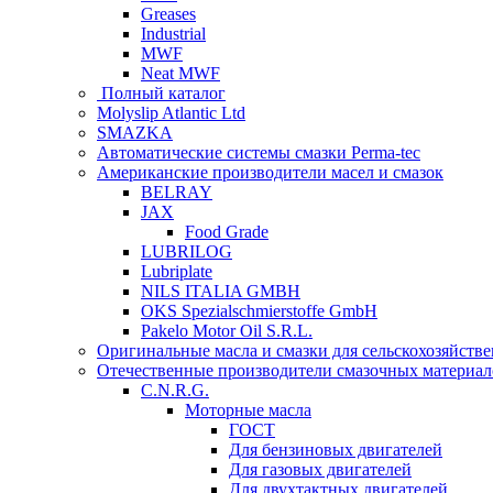
Greases
Industrial
MWF
Neat MWF
Полный каталог
Molyslip Atlantic Ltd
SMAZKA
Автоматические системы смазки Perma-tec
Американские производители масел и смазок
BELRAY
JAX
Food Grade
LUBRILOG
Lubriplate
NILS ITALIA GMBH
OKS Spezialschmierstoffe GmbH
Pakelo Motor Oil S.R.L.
Оригинальные масла и смазки для сельскохозяйст
Отечественные производители смазочных материал
C.N.R.G.
Моторные масла
ГОСТ
Для бензиновых двигателей
Для газовых двигателей
Для двухтактных двигателей