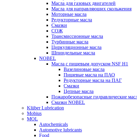
Масла для газовых двигателей
Масла для направляющих скольжения
Моторные масла
Редукторные масла
Смазки
СОЖ
Трансмиссионные масла
Турбинные масла
Циркуляционные масла
Шпиндельные масла
NOBEL
Масла с пищевым допуском NSF H1
Вазелиновые масла
Пищевые масла на ПАО
Редукторные масла на ПАГ
Смазки
Цепные масла
Пожаробезопасные гидравлические мас
Смазки NOBEL
Klüber Lubrication
Mobius
MOL
Autochemicals
Automotive lubricants
Food