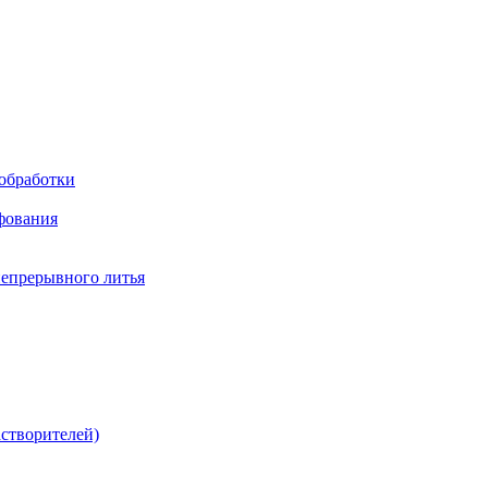
обработки
фования
непрерывного литья
створителей)