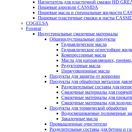
Нагнетатель для пластичной смазки HD G
Пищевые аэрозоли CASSIDA
Пищевые масла и специальные жидкости CA
Пищевые пластичные смазки и пасты CASSI
COGELSA
Foxgear
Индустриальные смазочные материалы
Общеиндустриальные продукты
Гидравлические масла
Гидравлические огнестойкие жид
Компрессорные масла
Масла для направляющих, пневмо
Редукторные масла
Циркуляционные масла
Продукты для защиты от коррозии
Продукты для обработки металлов давл
Разделительные составы для непр
Смазочные материалы для горячей
Смазочные материалы для прокат
Смазочные материалы для холодн
Продукты для термической обработки
Водосмешиваемые полимерные за
Закалочные масла
Промышленные очистители
Разделительные составы для бетона и га