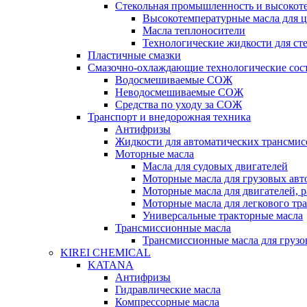
Стекольная промышленность и высокот
Высокотемпературные масла для 
Масла теплоносители
Технологические жидкости для с
Пластичные смазки
Смазочно-охлаждающие технологические сос
Водосмешиваемые СОЖ
Неводосмешиваемые СОЖ
Средства по уходу за СОЖ
Транспорт и внедорожная техника
Антифризы
Жидкости для автоматических трансмис
Моторные масла
Масла для судовых двигателей
Моторные масла для грузовых ав
Моторные масла для двигателей, 
Моторные масла для легкового тр
Универсальные тракторные масла
Трансмиссионные масла
Трансмиссионные масла для груз
KIREI CHEMICAL
KATANA
Антифризы
Гидравлические масла
Компрессорные масла