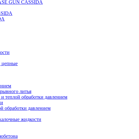
REASE GUN CASSIDA
SSIDA
DA
кости
, цепные
ением
ерывного литья
 и теплой обработки давлением
ки
ой обработки давлением
калочные жидкости
зобетона