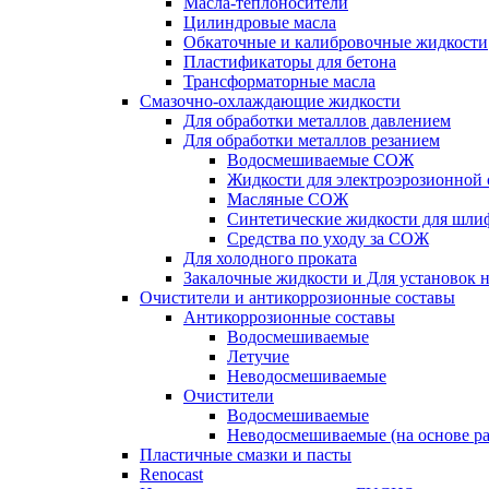
Масла-теплоносители
Цилиндровые масла
Обкаточные и калибровочные жидкости
Пластификаторы для бетона
Трансформаторные масла
Смазочно-охлаждающие жидкости
Для обработки металлов давлением
Для обработки металлов резанием
Водосмешиваемые СОЖ
Жидкости для электроэрозионной 
Масляные СОЖ
Синтетические жидкости для шли
Средства по уходу за СОЖ
Для холодного проката
Закалочные жидкости и Для установок 
Очистители и антикоррозионные составы
Антикоррозионные составы
Водосмешиваемые
Летучие
Неводосмешиваемые
Очистители
Водосмешиваемые
Неводосмешиваемые (на основе ра
Пластичные смазки и пасты
Renocast