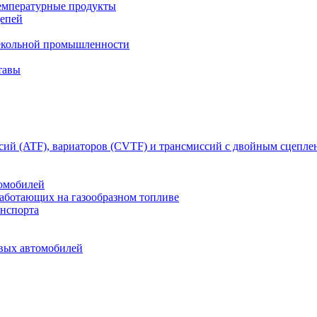
емпературные продукты
цепей
текольной промышленности
тавы
сий (ATF), вариаторов (CVTF) и трансмиссий с двойным сцепл
томобилей
работающих на газообразном топливе
анспорта
овых автомобилей