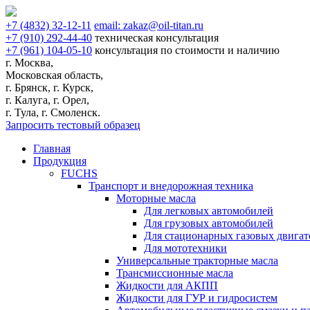
+7
(4832)
32-12-11
email:
zakaz@oil-titan.ru
+7
(910)
292-44-40
техническая консультация
+7
(961)
104-05-10
консультация по стоимости и наличию
г. Москва,
Московская область,
г. Брянск, г. Курск,
г. Калуга, г. Орел,
г. Тула, г. Смоленск.
Запросить тестовый образец
Главная
Продукция
FUCHS
Транспорт и внедорожная техника
Моторные масла
Для легковых автомобилей
Для грузовых автомобилей
Для стационарных газовых двигат
Для мототехники
Универсальные тракторные масла
Трансмиссионные масла
Жидкости для АКПП
Жидкости для ГУР и гидросистем