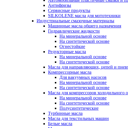
Автомобильные пластичные смазки и п
Антифризы
Сервисные продукты
SILKOLENE масла для мототехники
Индустриальные смазочные материалы
Машинные масла общего назначения
Гидравлические жидкости
На минеральной основе
На синтетической основе
Огнестойкие
Редукторные масла
На минеральной основе
На синтетической основе
Масла для направляющих, цепей и пне
Компрессорные масла
Для вакуумных насосов
На минеральной основе
На синтетической основе
Масла для компрессоров холодильного 
На минеральной основе
На синтетической основе
Полусинтетические
Турбинные масла
Масла для текстильных машин
Белые масла