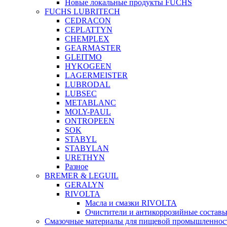
Новые локальные продукты FUCHS
FUCHS LUBRITECH
CEDRACON
CEPLATTYN
CHEMPLEX
GEARMASTER
GLEITMO
HYKOGEEN
LAGERMEISTER
LUBRODAL
LUBSEC
METABLANC
MOLY-PAUL
ONTROPEEN
SOK
STABYL
STABYLAN
URETHYN
Разное
BREMER & LEGUIL
GERALYN
RIVOLTA
Масла и смазки RIVOLTA
Очистители и антикоррозийные соста
Смазочные материалы для пищевой промышленно