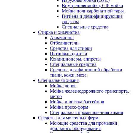
Наружная мойка (ОРС)
Внутренняя мойка, CIP мойка
Мойка поликарбонатной тары
Гигиена и дезинфицирующие
средства
Специальные средства
Стирка и химчистка
Аквачистка
Отбеливатели
Средства для стирки
Пятновыводители
Кондиционеры, аппреты
Специальные средства
Средства для финишной обработки
ткани, кожи, меха
Специальная химия
Мойка дорог
Мойка железнодорожного транспорта,
метро
Мойка и чистка бассейнов
Мойка пресс-форм
Специальная промышленная химия
Средства для молочных ферм
Моющие средства для промывки
доильного оборудования