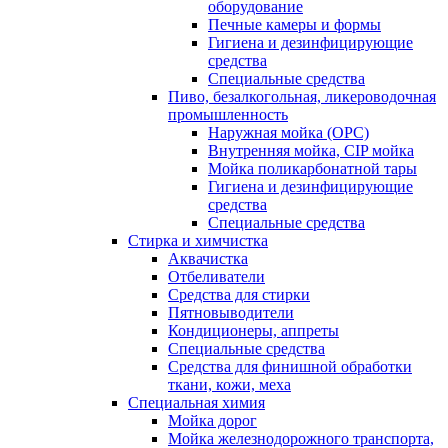
оборудование
Печные камеры и формы
Гигиена и дезинфицирующие
средства
Специальные средства
Пиво, безалкогольная, ликероводочная
промышленность
Наружная мойка (ОРС)
Внутренняя мойка, CIP мойка
Мойка поликарбонатной тары
Гигиена и дезинфицирующие
средства
Специальные средства
Стирка и химчистка
Аквачистка
Отбеливатели
Средства для стирки
Пятновыводители
Кондиционеры, аппреты
Специальные средства
Средства для финишной обработки
ткани, кожи, меха
Специальная химия
Мойка дорог
Мойка железнодорожного транспорта,