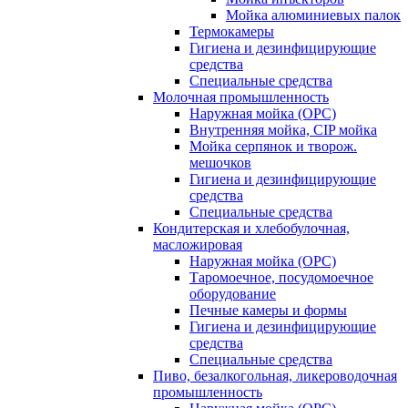
Мойка алюминиевых палок
Термокамеры
Гигиена и дезинфицирующие
средства
Специальные средства
Молочная промышленность
Наружная мойка (ОРС)
Внутренняя мойка, CIP мойка
Мойка серпянок и творож.
мешочков
Гигиена и дезинфицирующие
средства
Специальные средства
Кондитерская и хлебобулочная,
масложировая
Наружная мойка (ОРС)
Таромоечное, посудомоечное
оборудование
Печные камеры и формы
Гигиена и дезинфицирующие
средства
Специальные средства
Пиво, безалкогольная, ликероводочная
промышленность