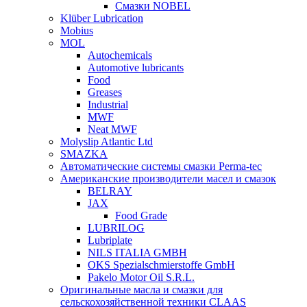
Смазки NOBEL
Klüber Lubrication
Mobius
MOL
Autochemicals
Automotive lubricants
Food
Greases
Industrial
MWF
Neat MWF
Molyslip Atlantic Ltd
SMAZKA
Автоматические системы смазки Perma-tec
Американские производители масел и смазок
BELRAY
JAX
Food Grade
LUBRILOG
Lubriplate
NILS ITALIA GMBH
OKS Spezialschmierstoffe GmbH
Pakelo Motor Oil S.R.L.
Оригинальные масла и смазки для
сельскохозяйственной техники CLAAS