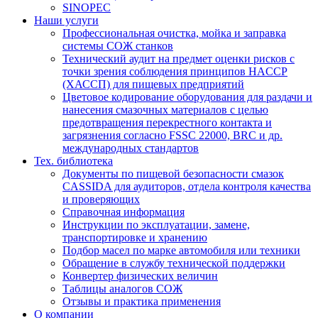
SINOPEC
Наши услуги
Профессиональная очистка, мойка и заправка
системы СОЖ станков
Технический аудит на предмет оценки рисков с
точки зрения соблюдения принципов HACCP
(ХАССП) для пищевых предприятий
Цветовое кодирование оборудования для раздачи и
нанесения смазочных материалов с целью
предотвращения перекрестного контакта и
загрязнения согласно FSSC 22000, BRC и др.
международных стандартов
Тех. библиотека
Документы по пищевой безопасности смазок
CASSIDA для аудиторов, отдела контроля качества
и проверяющих
Справочная информация
Инструкции по эксплуатации, замене,
транспортировке и хранению
Подбор масел по марке автомобиля или техники
Обращение в службу технической поддержки
Конвертер физических величин
Таблицы аналогов СОЖ
Отзывы и практика применения
О компании