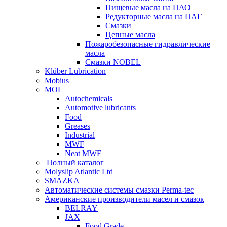
Пищевые масла на ПАО
Редукторные масла на ПАГ
Смазки
Цепные масла
Пожаробезопасные гидравлические
масла
Смазки NOBEL
Klüber Lubrication
Mobius
MOL
Autochemicals
Automotive lubricants
Food
Greases
Industrial
MWF
Neat MWF
Полный каталог
Molyslip Atlantic Ltd
SMAZKA
Автоматические системы смазки Perma-tec
Американские производители масел и смазок
BELRAY
JAX
Food Grade