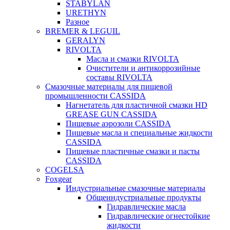
STABYLAN
URETHYN
Разное
BREMER & LEGUIL
GERALYN
RIVOLTA
Масла и смазки RIVOLTA
Очистители и антикоррозийные
составы RIVOLTA
Смазочные материалы для пищевой
промышленности CASSIDA
Нагнетатель для пластичной смазки HD
GREASE GUN CASSIDA
Пищевые аэрозоли CASSIDA
Пищевые масла и специальные жидкости
CASSIDA
Пищевые пластичные смазки и пасты
CASSIDA
COGELSA
Foxgear
Индустриальные смазочные материалы
Общеиндустриальные продукты
Гидравлические масла
Гидравлические огнестойкие
жидкости