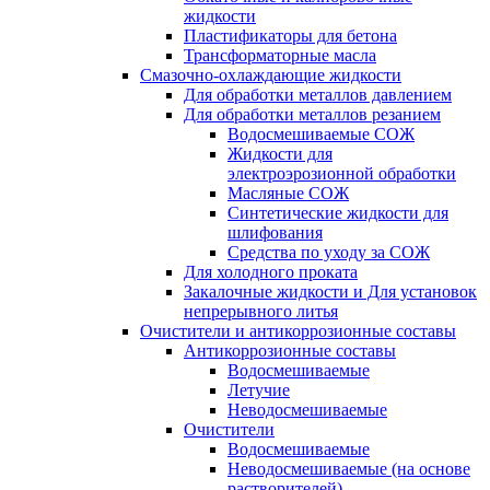
жидкости
Пластификаторы для бетона
Трансформаторные масла
Смазочно-охлаждающие жидкости
Для обработки металлов давлением
Для обработки металлов резанием
Водосмешиваемые СОЖ
Жидкости для
электроэрозионной обработки
Масляные СОЖ
Синтетические жидкости для
шлифования
Средства по уходу за СОЖ
Для холодного проката
Закалочные жидкости и Для установок
непрерывного литья
Очистители и антикоррозионные составы
Антикоррозионные составы
Водосмешиваемые
Летучие
Неводосмешиваемые
Очистители
Водосмешиваемые
Неводосмешиваемые (на основе
растворителей)