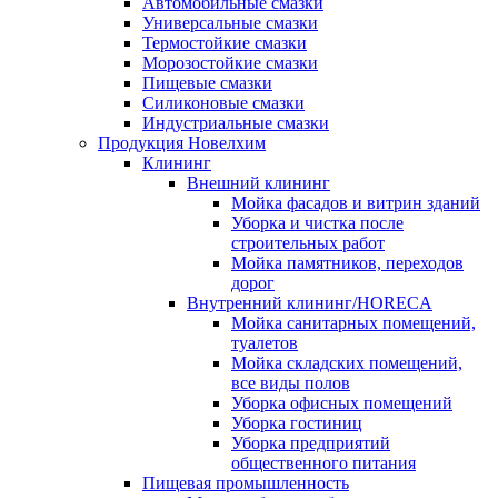
Автомобильные смазки
Универсальные смазки
Термостойкие смазки
Морозостойкие смазки
Пищевые смазки
Силиконовые смазки
Индустриальные смазки
Продукция Новелхим
Клининг
Внешний клининг
Мойка фасадов и витрин зданий
Уборка и чистка после
строительных работ
Мойка памятников, переходов
дорог
Внутренний клининг/HORECA
Мойка санитарных помещений,
туалетов
Мойка складских помещений,
все виды полов
Уборка офисных помещений
Уборка гостиниц
Уборка предприятий
общественного питания
Пищевая промышленность