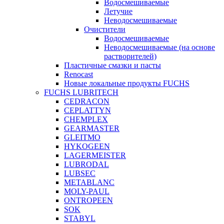
Водосмешиваемые
Летучие
Неводосмешиваемые
Очистители
Водосмешиваемые
Неводосмешиваемые (на основе
растворителей)
Пластичные смазки и пасты
Renocast
Новые локальные продукты FUCHS
FUCHS LUBRITECH
CEDRACON
CEPLATTYN
CHEMPLEX
GEARMASTER
GLEITMO
HYKOGEEN
LAGERMEISTER
LUBRODAL
LUBSEC
METABLANC
MOLY-PAUL
ONTROPEEN
SOK
STABYL