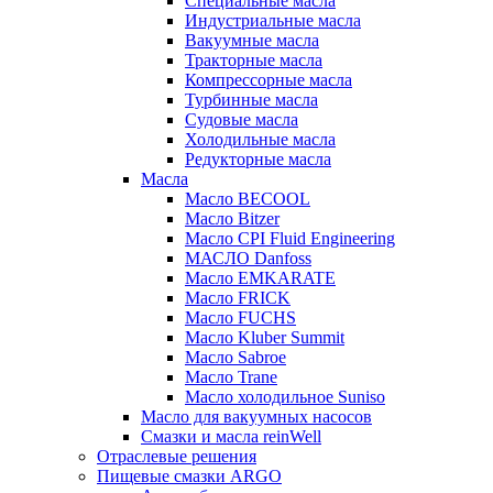
Специальные масла
Индустриальные масла
Вакуумные масла
Тракторные масла
Компрессорные масла
Турбинные масла
Судовые масла
Холодильные масла
Редукторные масла
Масла
Масло BECOOL
Масло Bitzer
Масло CPI Fluid Engineering
МАСЛО Danfoss
Масло EMKARATE
Масло FRICK
Масло FUCHS
Масло Kluber Summit
Масло Sabroe
Масло Trane
Масло холодильное Suniso
Масло для вакуумных насосов
Смазки и масла reinWell
Отраслевые решения
Пищевые смазки ARGO