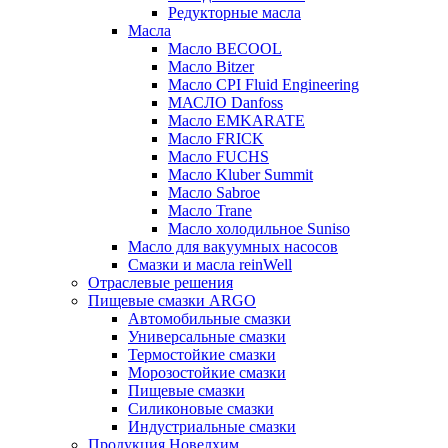
Редукторные масла
Масла
Масло BECOOL
Масло Bitzer
Масло CPI Fluid Engineering
МАСЛО Danfoss
Масло EMKARATE
Масло FRICK
Масло FUCHS
Масло Kluber Summit
Масло Sabroe
Масло Trane
Масло холодильное Suniso
Масло для вакуумных насосов
Смазки и масла reinWell
Отраслевые решения
Пищевые смазки ARGO
Автомобильные смазки
Универсальные смазки
Термостойкие смазки
Морозостойкие смазки
Пищевые смазки
Силиконовые смазки
Индустриальные смазки
Продукция Новелхим