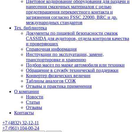
Цветовое кодирование оборудования для раздачи и
нанесения смазочных материалов с целью
предотвращения перекрестного контакта и
загрязнения согласно FSSC 22000, BRC и др.
международных стандартов
Тех. библиотека
Документы по пищевой безопасности смазок
CASSIDA для аудиторов, отдела контроля качества
и проверяющих
Справочная информация
Инструкции по эксплуатации, замене,
транспортировке и хранению
Подбор масел по марке автомобиля или техники
Обращение в службу технической поддержки
Конвертер физических величин
Таблицы аналогов СОЖ
Отзывы и практика применения
О компании
Новости
Статьи
Отзывы
Контакты
+7
(4832)
32-12-11
+7
(961)
104-00-24