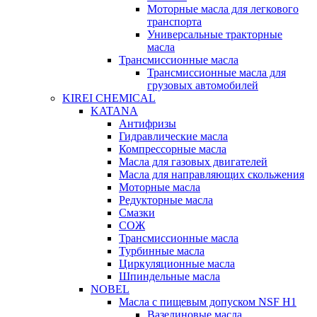
Моторные масла для легкового
транспорта
Универсальные тракторные
масла
Трансмиссионные масла
Трансмиссионные масла для
грузовых автомобилей
KIREI CHEMICAL
KATANA
Антифризы
Гидравлические масла
Компрессорные масла
Масла для газовых двигателей
Масла для направляющих скольжения
Моторные масла
Редукторные масла
Смазки
СОЖ
Трансмиссионные масла
Турбинные масла
Циркуляционные масла
Шпиндельные масла
NOBEL
Масла с пищевым допуском NSF H1
Вазелиновые масла