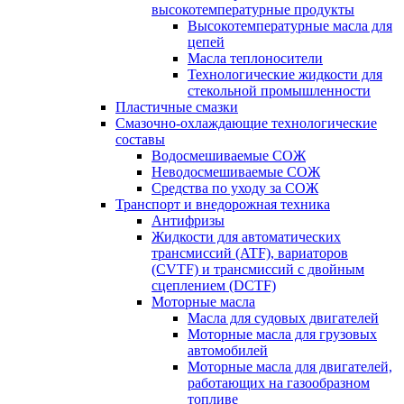
высокотемпературные продукты
Высокотемпературные масла для
цепей
Масла теплоносители
Технологические жидкости для
стекольной промышленности
Пластичные смазки
Смазочно-охлаждающие технологические
составы
Водосмешиваемые СОЖ
Неводосмешиваемые СОЖ
Средства по уходу за СОЖ
Транспорт и внедорожная техника
Антифризы
Жидкости для автоматических
трансмиссий (ATF), вариаторов
(CVTF) и трансмиссий с двойным
сцеплением (DCTF)
Моторные масла
Масла для судовых двигателей
Моторные масла для грузовых
автомобилей
Моторные масла для двигателей,
работающих на газообразном
топливе