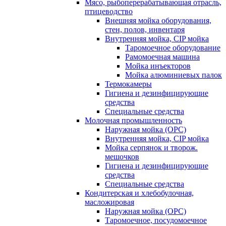
Мясо, рыбоперерабатывающая отрасль,
птицеводство
Внешняя мойка оборудования,
стен, полов, инвентаря
Внутренняя мойка, CIP мойка
Таромоечное оборудование
Рамомоечная машина
Мойка инъекторов
Мойка алюминиевых палок
Термокамеры
Гигиена и дезинфицирующие
средства
Специальные средства
Молочная промышленность
Наружная мойка (ОРС)
Внутренняя мойка, CIP мойка
Мойка серпянок и творож.
мешочков
Гигиена и дезинфицирующие
средства
Специальные средства
Кондитерская и хлебобулочная,
масложировая
Наружная мойка (ОРС)
Таромоечное, посудомоечное