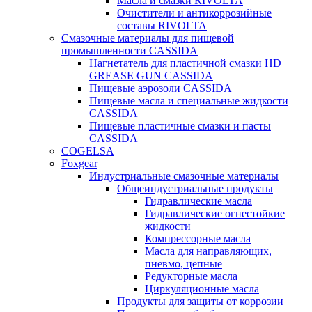
Масла и смазки RIVOLTA
Очистители и антикоррозийные
составы RIVOLTA
Смазочные материалы для пищевой
промышленности CASSIDA
Нагнетатель для пластичной смазки HD
GREASE GUN CASSIDA
Пищевые аэрозоли CASSIDA
Пищевые масла и специальные жидкости
CASSIDA
Пищевые пластичные смазки и пасты
CASSIDA
COGELSA
Foxgear
Индустриальные смазочные материалы
Общеиндустриальные продукты
Гидравлические масла
Гидравлические огнестойкие
жидкости
Компрессорные масла
Масла для направляющих,
пневмо, цепные
Редукторные масла
Циркуляционные масла
Продукты для защиты от коррозии