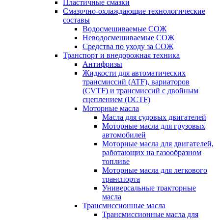
Пластичные смазки
Смазочно-охлаждающие технологические
составы
Водосмешиваемые СОЖ
Неводосмешиваемые СОЖ
Средства по уходу за СОЖ
Транспорт и внедорожная техника
Антифризы
Жидкости для автоматических
трансмиссий (ATF), вариаторов
(CVTF) и трансмиссий с двойным
сцеплением (DCTF)
Моторные масла
Масла для судовых двигателей
Моторные масла для грузовых
автомобилей
Моторные масла для двигателей,
работающих на газообразном
топливе
Моторные масла для легкового
транспорта
Универсальные тракторные
масла
Трансмиссионные масла
Трансмиссионные масла для