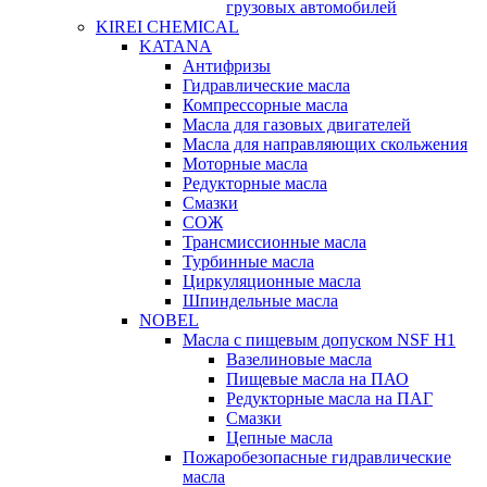
грузовых автомобилей
KIREI CHEMICAL
KATANA
Антифризы
Гидравлические масла
Компрессорные масла
Масла для газовых двигателей
Масла для направляющих скольжения
Моторные масла
Редукторные масла
Смазки
СОЖ
Трансмиссионные масла
Турбинные масла
Циркуляционные масла
Шпиндельные масла
NOBEL
Масла с пищевым допуском NSF H1
Вазелиновые масла
Пищевые масла на ПАО
Редукторные масла на ПАГ
Смазки
Цепные масла
Пожаробезопасные гидравлические
масла