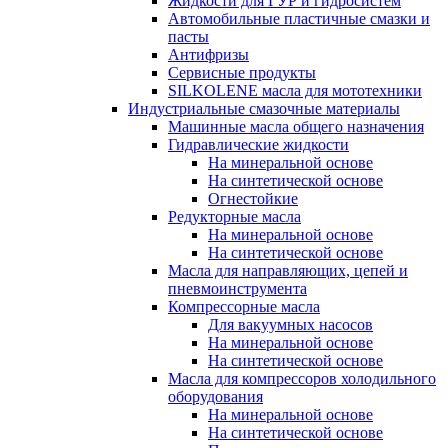
Жидкости для ГУР и гидросистем
Автомобильные пластичные смазки и
пасты
Антифризы
Сервисные продукты
SILKOLENE масла для мототехники
Индустриальные смазочные материалы
Машинные масла общего назначения
Гидравлические жидкости
На минеральной основе
На синтетической основе
Огнестойкие
Редукторные масла
На минеральной основе
На синтетической основе
Масла для направляющих, цепей и
пневмоинструмента
Компрессорные масла
Для вакуумных насосов
На минеральной основе
На синтетической основе
Масла для компрессоров холодильного
оборудования
На минеральной основе
На синтетической основе