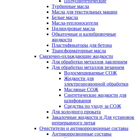
Полусинтетические
Турбинные масла
Масла для текстильных машин
Белые масла
Масла-теплоносители
Цилиндровые масла
Обкаточные и калибровочные
жидкости
Пластификаторы для бетона
Трансформаторные масла
Смазочно-охлаждающие жидкости
Для обработки металлов давлением
Для обработки металлов резанием
Водосмешиваемые СОЖ
Жидкости для
электроэрозионной обработки
Масляные СОЖ
Синтетические жидкости для
шлифования
Средства по уходу за СОЖ
Для холодного проката
Закалочные жидкости и Для установок
непрерывного литья
Очистители и антикоррозионные составы
Антикоррозионные составы