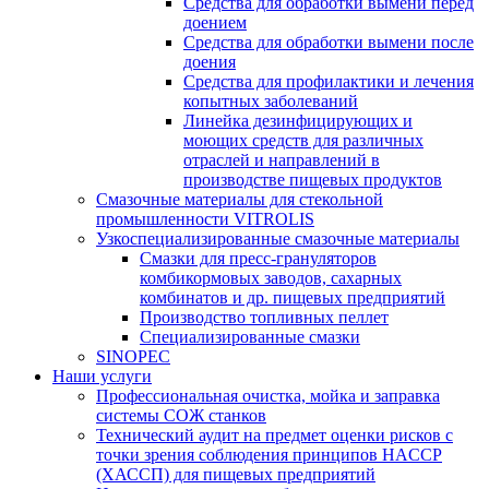
Средства для обработки вымени перед
доением
Средства для обработки вымени после
доения
Средства для профилактики и лечения
копытных заболеваний
Линейка дезинфицирующих и
моющих средств для различных
отраслей и направлений в
производстве пищевых продуктов
Смазочные материалы для стекольной
промышленности VITROLIS
Узкоспециализированные смазочные материалы
Смазки для пресс-грануляторов
комбикормовых заводов, сахарных
комбинатов и др. пищевых предприятий
Производство топливных пеллет
Специализированные смазки
SINOPEC
Наши услуги
Профессиональная очистка, мойка и заправка
системы СОЖ станков
Технический аудит на предмет оценки рисков с
точки зрения соблюдения принципов HACCP
(ХАССП) для пищевых предприятий