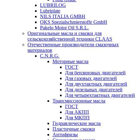
LUBRILOG
Lubriplate
NILS ITALIA GMBH
OKS Spezialschmierstoffe GmbH
Pakelo Motor Oil S.R.L.
Оригинальные масла и смазки для
сельскохозяйственной техники CLAAS
Отечественные производители смазочных
материалов
C.N.R.G.
Моторные масла
ГОСТ
Для бензиновых двигателей
Для газовых двигателей
Для двухтактных двигателей
Для дизельных двигателей
Для четырехтактных двигателей
Трансмиссионные масла
ГОСТ
Для АКПП
Для МКПП
Гидравлические масла
Пластичные смазки
Антифризы