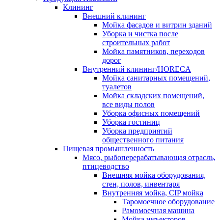
Клининг
Внешний клининг
Мойка фасадов и витрин зданий
Уборка и чистка после
строительных работ
Мойка памятников, переходов
дорог
Внутренний клининг/HORECA
Мойка санитарных помещений,
туалетов
Мойка складских помещений,
все виды полов
Уборка офисных помещений
Уборка гостиниц
Уборка предприятий
общественного питания
Пищевая промышленность
Мясо, рыбоперерабатывающая отрасль,
птицеводство
Внешняя мойка оборудования,
стен, полов, инвентаря
Внутренняя мойка, CIP мойка
Таромоечное оборудование
Рамомоечная машина
Мойка инъекторов