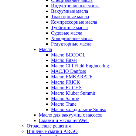
Специальные масла
Индустриальные масла
Вакуумные масла
Тракторные масла
Компрессорные масла
Турбинные масла
Судовые масла
Холодильные масла
Редукторные масла
Масла
Масло BECOOL
Масло Bitzer
Масло CPI Fluid Engineering
МАСЛО Danfoss
Масло EMKARATE
Масло FRICK
Масло FUCHS
Масло Kluber Summit
Масло Sabroe
Масло Trane
Масло холодильное Suniso
Масло для вакуумных насосов
Смазки и масла reinWell
Отраслевые решения
Пищевые смазки ARGO