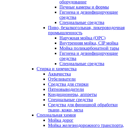
оборудование
Печные камеры и формы
Гигиена и дезинфицирующие
средства
Специальные средства
Пиво, безалкогольная, ликероводочная
промышленность
Наружная мойка (ОРС)
Внутренняя мойка, CIP мойка
Мойка поликарбонатной тары
Гигиена и дезинфицирующие
средства
Специальные средства
Стирка и химчистка
Аквачистка
Отбеливатели
Средства для стирки
Пятновыводители
Кондиционеры, аппреты
Специальные средства
Средства для финишной обработки
ткани, кожи, меха
Специальная химия
Мойка дорог
Мойка железнодорожного транспорта,