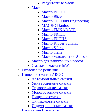
Редукторные масла
Масла
Масло BECOOL
Масло Bitzer
Масло CPI Fluid Engineering
МАСЛО Danfoss
Масло EMKARATE
Масло FRICK
Масло FUCHS
Масло Kluber Summit
Масло Sabroe
Масло Trane
Масло холодильное Suniso
Масло для вакуумных насосов
Смазки и масла reinWell
Отраслевые решения
Пищевые смазки ARGO
Автомобильные смазки
Универсальные смазки
Термостойкие смазки
Морозостойкие смазки
Пищевые смазки
Силиконовые смазки
Индустриальные смазки
Продукция Новелхим