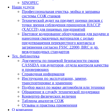
SINOPEC
Наши услуги
Профессиональная очистка, мойка и заправка
системы СОЖ станков
Технический аудит на предмет оценки рисков с
точки зрения соблюдения принципов HACCP
(ХАССП) для пищевых предприятий
Цветовое кодирование оборудования для раздачи и
нанесения смазочных материалов с целью
предотвращения перекрестного контакта и
загрязнения согласно FSSC 22000, BRC и др.
международных стандартов
Тех. библиотека
Документы по пищевой безопасности смазок
CASSIDA для аудиторов, отдела контроля качества
и проверяющих
Справочная информация
Инструкции по эксплуатации, замене,
транспортировке и хранению
Подбор масел по марке автомобиля или техники
Обращение в службу технической поддержки
Конвертер физических величин
Таблицы аналогов СОЖ
Отзывы и практика применения
О компании