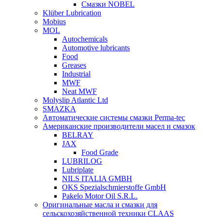
Смазки NOBEL
Klüber Lubrication
Mobius
MOL
Autochemicals
Automotive lubricants
Food
Greases
Industrial
MWF
Neat MWF
Molyslip Atlantic Ltd
SMAZKA
Автоматические системы смазки Perma-tec
Американские производители масел и смазок
BELRAY
JAX
Food Grade
LUBRILOG
Lubriplate
NILS ITALIA GMBH
OKS Spezialschmierstoffe GmbH
Pakelo Motor Oil S.R.L.
Оригинальные масла и смазки для
сельскохозяйственной техники CLAAS