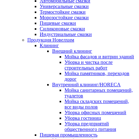
Автомобильные смазки
Универсальные смазки
Термостойкие смазки
Морозостойкие смазки
Пищевые смазки
Силиконовые смазки
Индустриальные смазки
Продукция Новелхим
Клининг
Внешний клининг
Мойка фасадов и витрин зданий
Уборка и чистка после
строительных работ
Мойка памятников, переходов
дорог
Внутренний клининг/HORECA
Мойка санитарных помещений,
туалетов
Мойка складских помещений,
все виды полов
Уборка офисных помещений
Уборка гостиниц
Уборка предприятий
общественного питания
Пищевая промышленность