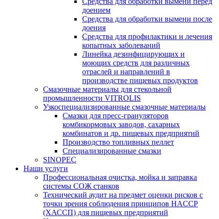
Средства для обработки вымени перед
доением
Средства для обработки вымени после
доения
Средства для профилактики и лечения
копытных заболеваний
Линейка дезинфицирующих и
моющих средств для различных
отраслей и направлений в
производстве пищевых продуктов
Смазочные материалы для стекольной
промышленности VITROLIS
Узкоспециализированные смазочные материалы
Смазки для пресс-грануляторов
комбикормовых заводов, сахарных
комбинатов и др. пищевых предприятий
Производство топливных пеллет
Специализированные смазки
SINOPEC
Наши услуги
Профессиональная очистка, мойка и заправка
системы СОЖ станков
Технический аудит на предмет оценки рисков с
точки зрения соблюдения принципов HACCP
(ХАССП) для пищевых предприятий