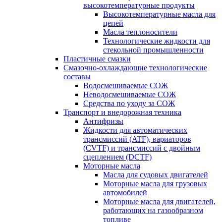
высокотемпературные продукты
Высокотемпературные масла для
цепей
Масла теплоносители
Технологические жидкости для
стекольной промышленности
Пластичные смазки
Смазочно-охлаждающие технологические
составы
Водосмешиваемые СОЖ
Неводосмешиваемые СОЖ
Средства по уходу за СОЖ
Транспорт и внедорожная техника
Антифризы
Жидкости для автоматических
трансмиссий (ATF), вариаторов
(CVTF) и трансмиссий с двойным
сцеплением (DCTF)
Моторные масла
Масла для судовых двигателей
Моторные масла для грузовых
автомобилей
Моторные масла для двигателей,
работающих на газообразном
топливе