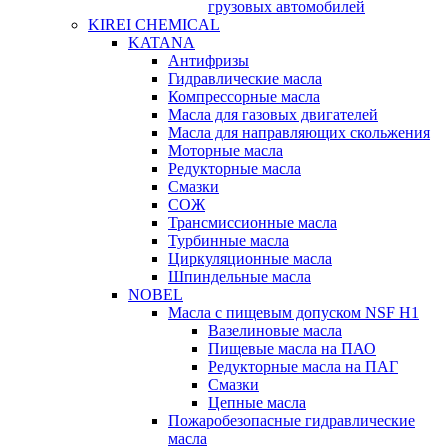
грузовых автомобилей
KIREI CHEMICAL
KATANA
Антифризы
Гидравлические масла
Компрессорные масла
Масла для газовых двигателей
Масла для направляющих скольжения
Моторные масла
Редукторные масла
Смазки
СОЖ
Трансмиссионные масла
Турбинные масла
Циркуляционные масла
Шпиндельные масла
NOBEL
Масла с пищевым допуском NSF H1
Вазелиновые масла
Пищевые масла на ПАО
Редукторные масла на ПАГ
Смазки
Цепные масла
Пожаробезопасные гидравлические
масла