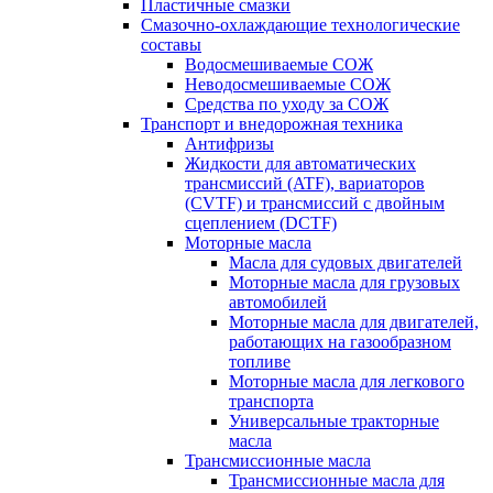
Пластичные смазки
Смазочно-охлаждающие технологические
составы
Водосмешиваемые СОЖ
Неводосмешиваемые СОЖ
Средства по уходу за СОЖ
Транспорт и внедорожная техника
Антифризы
Жидкости для автоматических
трансмиссий (ATF), вариаторов
(CVTF) и трансмиссий с двойным
сцеплением (DCTF)
Моторные масла
Масла для судовых двигателей
Моторные масла для грузовых
автомобилей
Моторные масла для двигателей,
работающих на газообразном
топливе
Моторные масла для легкового
транспорта
Универсальные тракторные
масла
Трансмиссионные масла
Трансмиссионные масла для