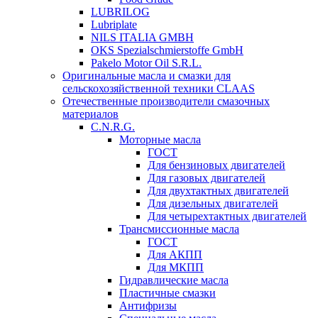
LUBRILOG
Lubriplate
NILS ITALIA GMBH
OKS Spezialschmierstoffe GmbH
Pakelo Motor Oil S.R.L.
Оригинальные масла и смазки для
сельскохозяйственной техники CLAAS
Отечественные производители смазочных
материалов
C.N.R.G.
Моторные масла
ГОСТ
Для бензиновых двигателей
Для газовых двигателей
Для двухтактных двигателей
Для дизельных двигателей
Для четырехтактных двигателей
Трансмиссионные масла
ГОСТ
Для АКПП
Для МКПП
Гидравлические масла
Пластичные смазки
Антифризы