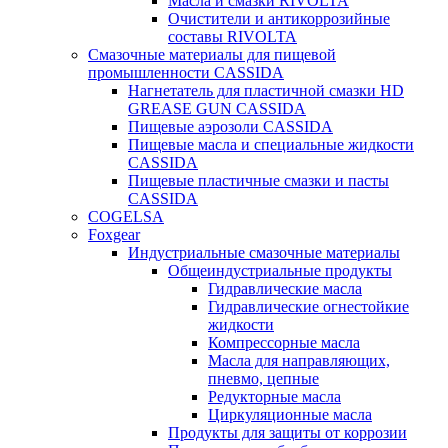
Масла и смазки RIVOLTA
Очистители и антикоррозийные
составы RIVOLTA
Смазочные материалы для пищевой
промышленности CASSIDA
Нагнетатель для пластичной смазки HD
GREASE GUN CASSIDA
Пищевые аэрозоли CASSIDA
Пищевые масла и специальные жидкости
CASSIDA
Пищевые пластичные смазки и пасты
CASSIDA
COGELSA
Foxgear
Индустриальные смазочные материалы
Общеиндустриальные продукты
Гидравлические масла
Гидравлические огнестойкие
жидкости
Компрессорные масла
Масла для направляющих,
пневмо, цепные
Редукторные масла
Циркуляционные масла
Продукты для защиты от коррозии