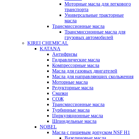
Моторные масла для легкового
транспорта
Универсальные тракторные
масла
Трансмиссионные масла
Трансмиссионные масла для
грузовых автомобилей
KIREI CHEMICAL
KATANA
Антифризы
Гидравлические масла
Компрессорные масла
Масла для газовых двигателей
Масла для направляющих скольжения
Моторные масла
Редукторные масла
Смазки
СОЖ
Трансмиссионные масла
Турбинные масла
Циркуляционные масла
Шпиндельные масла
NOBEL
Масла с пищевым допуском NSF H1
Вазелиновые масла