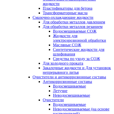
жидкости
Пластификаторы для бетона
Трансформаторные масла
Смазочно-охлаждающие жидкости
Для обработки металлов давлением
Для обработки металлов резанием
Водосмешиваемые СОЖ
Жидкости для
электроэрозионной обработки
Масляные СОЖ
Синтетические жидкости для
шлифования
Средства по уходу за СОЖ
Для холодного проката
Закалочные жидкости и Для установок
непрерывного литья
Очистители и антикоррозионные составы
Антикоррозионные составы
Водосмешиваемые
Летучие
Неводосмешиваемые
Очистители
Водосмешиваемые
Неводосмешиваемые (на основе
растворителей)