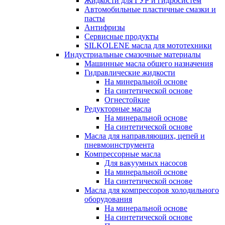
Жидкости для ГУР и гидросистем
Автомобильные пластичные смазки и
пасты
Антифризы
Сервисные продукты
SILKOLENE масла для мототехники
Индустриальные смазочные материалы
Машинные масла общего назначения
Гидравлические жидкости
На минеральной основе
На синтетической основе
Огнестойкие
Редукторные масла
На минеральной основе
На синтетической основе
Масла для направляющих, цепей и
пневмоинструмента
Компрессорные масла
Для вакуумных насосов
На минеральной основе
На синтетической основе
Масла для компрессоров холодильного
оборудования
На минеральной основе
На синтетической основе