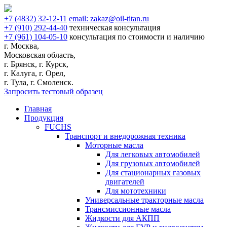
+7
(4832)
32-12-11
email:
zakaz@oil-titan.ru
+7
(910)
292-44-40
техническая консультация
+7
(961)
104-05-10
консультация по стоимости и наличию
г. Москва,
Московская область,
г. Брянск, г. Курск,
г. Калуга, г. Орел,
г. Тула, г. Смоленск.
Запросить тестовый образец
Главная
Продукция
FUCHS
Транспорт и внедорожная техника
Моторные масла
Для легковых автомобилей
Для грузовых автомобилей
Для стационарных газовых
двигателей
Для мототехники
Универсальные тракторные масла
Трансмиссионные масла
Жидкости для АКПП