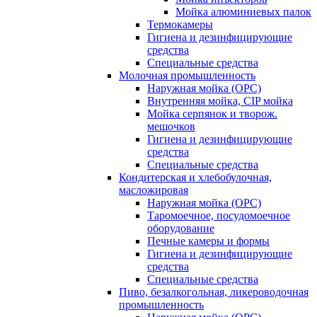
Мойка алюминиевых палок
Термокамеры
Гигиена и дезинфицирующие
средства
Специальные средства
Молочная промышленность
Наружная мойка (ОРС)
Внутренняя мойка, CIP мойка
Мойка серпянок и творож.
мешочков
Гигиена и дезинфицирующие
средства
Специальные средства
Кондитерская и хлебобулочная,
масложировая
Наружная мойка (ОРС)
Таромоечное, посудомоечное
оборудование
Печные камеры и формы
Гигиена и дезинфицирующие
средства
Специальные средства
Пиво, безалкогольная, ликероводочная
промышленность