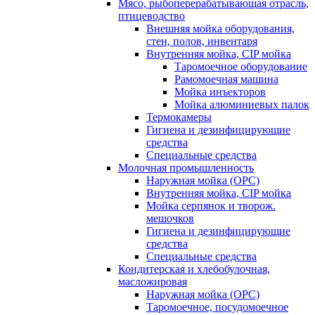
Мясо, рыбоперерабатывающая отрасль,
птицеводство
Внешняя мойка оборудования,
стен, полов, инвентаря
Внутренняя мойка, CIP мойка
Таромоечное оборудование
Рамомоечная машина
Мойка инъекторов
Мойка алюминиевых палок
Термокамеры
Гигиена и дезинфицирующие
средства
Специальные средства
Молочная промышленность
Наружная мойка (ОРС)
Внутренняя мойка, CIP мойка
Мойка серпянок и творож.
мешочков
Гигиена и дезинфицирующие
средства
Специальные средства
Кондитерская и хлебобулочная,
масложировая
Наружная мойка (ОРС)
Таромоечное, посудомоечное