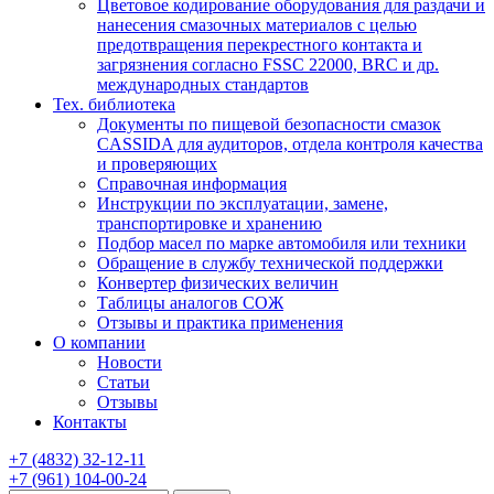
Цветовое кодирование оборудования для раздачи и
нанесения смазочных материалов с целью
предотвращения перекрестного контакта и
загрязнения согласно FSSC 22000, BRC и др.
международных стандартов
Тех. библиотека
Документы по пищевой безопасности смазок
CASSIDA для аудиторов, отдела контроля качества
и проверяющих
Справочная информация
Инструкции по эксплуатации, замене,
транспортировке и хранению
Подбор масел по марке автомобиля или техники
Обращение в службу технической поддержки
Конвертер физических величин
Таблицы аналогов СОЖ
Отзывы и практика применения
О компании
Новости
Статьи
Отзывы
Контакты
+7
(4832)
32-12-11
+7
(961)
104-00-24