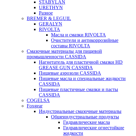
STABYLAN
URETHYN
Разное
BREMER & LEGUIL
GERALYN
RIVOLTA
Масла и смазки RIVOLTA
Очистители и антикоррозийные
составы RIVOLTA
Смазочные материалы для пищевой
промышленности CASSIDA
Нагнетатель для пластичной смазки HD
GREASE GUN CASSIDA
Пищевые аэрозоли CASSIDA
Пищевые масла и специальные жидкости
CASSIDA
Пищевые пластичные смазки и пасты
CASSIDA
COGELSA
Foxgear
Индустриальные смазочные материалы
Общеиндустриальные продукты
Гидравлические масла
Гидравлические огнестойкие
жидкости