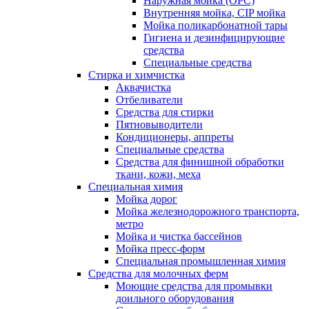
Наружная мойка (ОРС)
Внутренняя мойка, CIP мойка
Мойка поликарбонатной тары
Гигиена и дезинфицирующие
средства
Специальные средства
Стирка и химчистка
Аквачистка
Отбеливатели
Средства для стирки
Пятновыводители
Кондиционеры, аппреты
Специальные средства
Средства для финишной обработки
ткани, кожи, меха
Специальная химия
Мойка дорог
Мойка железнодорожного транспорта,
метро
Мойка и чистка бассейнов
Мойка пресс-форм
Специальная промышленная химия
Средства для молочных ферм
Моющие средства для промывки
доильного оборудования