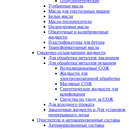
Полусинтетические
Турбинные масла
Масла для текстильных машин
Белые масла
Масла-теплоносители
Цилиндровые масла
Обкаточные и калибровочные
жидкости
Пластификаторы для бетона
Трансформаторные масла
Смазочно-охлаждающие жидкости
Для обработки металлов давлением
Для обработки металлов резанием
Водосмешиваемые СОЖ
Жидкости для
электроэрозионной обработки
Масляные СОЖ
Синтетические жидкости для
шлифования
Средства по уходу за СОЖ
Для холодного проката
Закалочные жидкости и Для установок
непрерывного литья
Очистители и антикоррозионные составы
Антикоррозионные составы