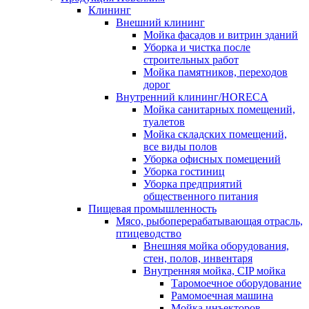
Клининг
Внешний клининг
Мойка фасадов и витрин зданий
Уборка и чистка после
строительных работ
Мойка памятников, переходов
дорог
Внутренний клининг/HORECA
Мойка санитарных помещений,
туалетов
Мойка складских помещений,
все виды полов
Уборка офисных помещений
Уборка гостиниц
Уборка предприятий
общественного питания
Пищевая промышленность
Мясо, рыбоперерабатывающая отрасль,
птицеводство
Внешняя мойка оборудования,
стен, полов, инвентаря
Внутренняя мойка, CIP мойка
Таромоечное оборудование
Рамомоечная машина
Мойка инъекторов