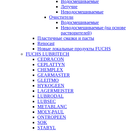
Водосмешиваемые
Летучие
Неводосмешиваемые
Очистители
Водосмешиваемые
Неводосмешиваемые (на основе
растворителей)
Пластичные смазки и пасты
Renocast
Новые локальные продукты FUCHS
FUCHS LUBRITECH
CEDRACON
CEPLATTYN
CHEMPLEX
GEARMASTER
GLEITMO
HYKOGEEN
LAGERMEISTER
LUBRODAL
LUBSEC
METABLANC
MOLY-PAUL
ONTROPEEN
SOK
STABYL