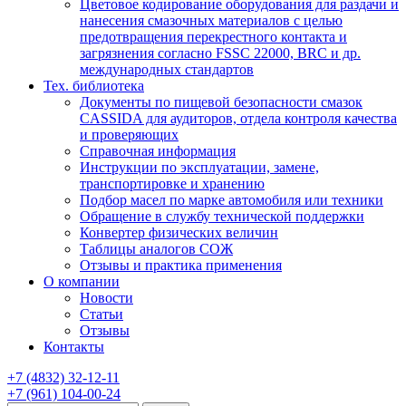
Цветовое кодирование оборудования для раздачи и
нанесения смазочных материалов с целью
предотвращения перекрестного контакта и
загрязнения согласно FSSC 22000, BRC и др.
международных стандартов
Тех. библиотека
Документы по пищевой безопасности смазок
CASSIDA для аудиторов, отдела контроля качества
и проверяющих
Справочная информация
Инструкции по эксплуатации, замене,
транспортировке и хранению
Подбор масел по марке автомобиля или техники
Обращение в службу технической поддержки
Конвертер физических величин
Таблицы аналогов СОЖ
Отзывы и практика применения
О компании
Новости
Статьи
Отзывы
Контакты
+7
(4832)
32-12-11
+7
(961)
104-00-24