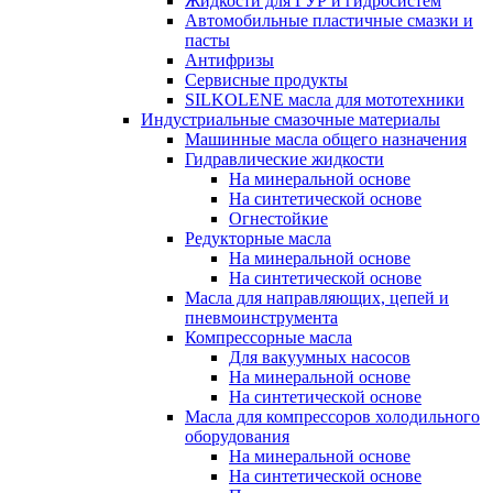
Жидкости для ГУР и гидросистем
Автомобильные пластичные смазки и
пасты
Антифризы
Сервисные продукты
SILKOLENE масла для мототехники
Индустриальные смазочные материалы
Машинные масла общего назначения
Гидравлические жидкости
На минеральной основе
На синтетической основе
Огнестойкие
Редукторные масла
На минеральной основе
На синтетической основе
Масла для направляющих, цепей и
пневмоинструмента
Компрессорные масла
Для вакуумных насосов
На минеральной основе
На синтетической основе
Масла для компрессоров холодильного
оборудования
На минеральной основе
На синтетической основе