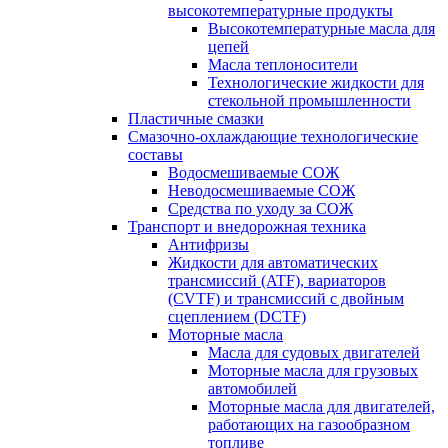
высокотемпературные продукты
Высокотемпературные масла для
цепей
Масла теплоносители
Технологические жидкости для
стекольной промышленности
Пластичные смазки
Смазочно-охлаждающие технологические
составы
Водосмешиваемые СОЖ
Неводосмешиваемые СОЖ
Средства по уходу за СОЖ
Транспорт и внедорожная техника
Антифризы
Жидкости для автоматических
трансмиссий (ATF), вариаторов
(CVTF) и трансмиссий с двойным
сцеплением (DCTF)
Моторные масла
Масла для судовых двигателей
Моторные масла для грузовых
автомобилей
Моторные масла для двигателей,
работающих на газообразном
топливе