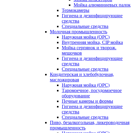
Мойка алюминиевых палок
Термокамеры
Гигиена и дезинфицирующие
средства
Специальные средства
Молочная промышленность
Наружная мойка (ОРС)
Внутренняя мойка, CIP мойка
Мойка серпянок и творож.
мешочков
Гигиена и дезинфицирующие
средства
Специальные средства
Кондитерская и хлебобулочная,
масложировая
Наружная мойка (ОРС)
Таромоечное, посудомоечное
оборудование
Печные камеры и формы
Гигиена и дезинфицирующие
средства
Специальные средства
Пиво, безалкогольная, ликероводочная
промышленность