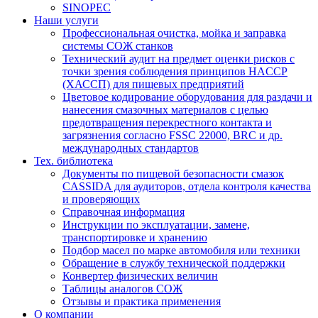
SINOPEC
Наши услуги
Профессиональная очистка, мойка и заправка
системы СОЖ станков
Технический аудит на предмет оценки рисков с
точки зрения соблюдения принципов HACCP
(ХАССП) для пищевых предприятий
Цветовое кодирование оборудования для раздачи и
нанесения смазочных материалов с целью
предотвращения перекрестного контакта и
загрязнения согласно FSSC 22000, BRC и др.
международных стандартов
Тех. библиотека
Документы по пищевой безопасности смазок
CASSIDA для аудиторов, отдела контроля качества
и проверяющих
Справочная информация
Инструкции по эксплуатации, замене,
транспортировке и хранению
Подбор масел по марке автомобиля или техники
Обращение в службу технической поддержки
Конвертер физических величин
Таблицы аналогов СОЖ
Отзывы и практика применения
О компании