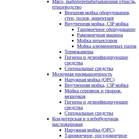
Мясо, рыбоперерабатывающая отрасль,
птицеводство
Внешняя мойка оборудования,
стен, полов, инвентаря
Внутренняя мойка, CIP мойка
Таромоечное оборудование
Рамомоечная машина
Мойка инъекторов
Мойка алюминиевых палок
Термокамеры
Гигиена и дезинфицирующие
средства
Специальные средства
Молочная промышленность
Наружная мойка (ОРС)
Внутренняя мойка, CIP мойка
Мойка серпянок и творож.
мешочков
Гигиена и дезинфицирующие
средства
Специальные средства
Кондитерская и хлебобулочная,
масложировая
Наружная мойка (ОРС)
Таромоечное, посудомоечное