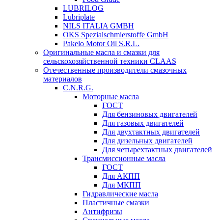
LUBRILOG
Lubriplate
NILS ITALIA GMBH
OKS Spezialschmierstoffe GmbH
Pakelo Motor Oil S.R.L.
Оригинальные масла и смазки для
сельскохозяйственной техники CLAAS
Отечественные производители смазочных
материалов
C.N.R.G.
Моторные масла
ГОСТ
Для бензиновых двигателей
Для газовых двигателей
Для двухтактных двигателей
Для дизельных двигателей
Для четырехтактных двигателей
Трансмиссионные масла
ГОСТ
Для АКПП
Для МКПП
Гидравлические масла
Пластичные смазки
Антифризы