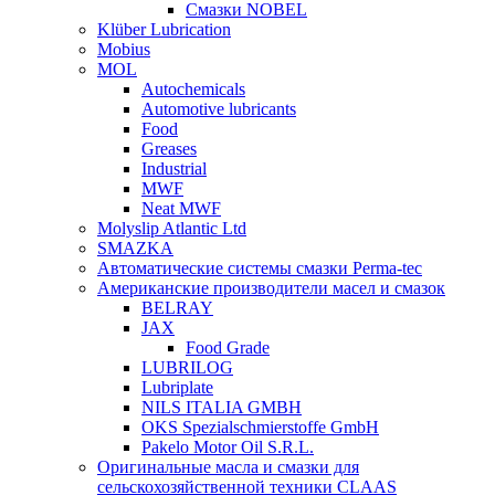
Смазки NOBEL
Klüber Lubrication
Mobius
MOL
Autochemicals
Automotive lubricants
Food
Greases
Industrial
MWF
Neat MWF
Molyslip Atlantic Ltd
SMAZKA
Автоматические системы смазки Perma-tec
Американские производители масел и смазок
BELRAY
JAX
Food Grade
LUBRILOG
Lubriplate
NILS ITALIA GMBH
OKS Spezialschmierstoffe GmbH
Pakelo Motor Oil S.R.L.
Оригинальные масла и смазки для
сельскохозяйственной техники CLAAS