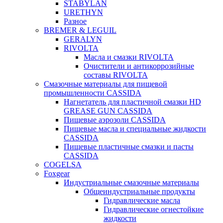
STABYLAN
URETHYN
Разное
BREMER & LEGUIL
GERALYN
RIVOLTA
Масла и смазки RIVOLTA
Очистители и антикоррозийные
составы RIVOLTA
Смазочные материалы для пищевой
промышленности CASSIDA
Нагнетатель для пластичной смазки HD
GREASE GUN CASSIDA
Пищевые аэрозоли CASSIDA
Пищевые масла и специальные жидкости
CASSIDA
Пищевые пластичные смазки и пасты
CASSIDA
COGELSA
Foxgear
Индустриальные смазочные материалы
Общеиндустриальные продукты
Гидравлические масла
Гидравлические огнестойкие
жидкости