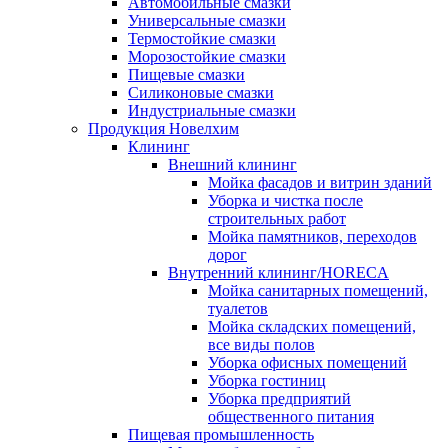
Автомобильные смазки
Универсальные смазки
Термостойкие смазки
Морозостойкие смазки
Пищевые смазки
Силиконовые смазки
Индустриальные смазки
Продукция Новелхим
Клининг
Внешний клининг
Мойка фасадов и витрин зданий
Уборка и чистка после
строительных работ
Мойка памятников, переходов
дорог
Внутренний клининг/HORECA
Мойка санитарных помещений,
туалетов
Мойка складских помещений,
все виды полов
Уборка офисных помещений
Уборка гостиниц
Уборка предприятий
общественного питания
Пищевая промышленность