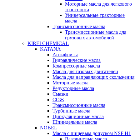
Моторные масла для легкового
транспорта
Универсальные тракторные
масла
Трансмиссионные масла
Трансмиссионные масла для
грузовых автомобилей
KIREI CHEMICAL
KATANA
Антифризы
Гидравлические масла
Компрессорные масла
Масла для газовых двигателей
Масла для направляющих скольжения
Моторные масла
Редукторные масла
Смазки
СОЖ
Трансмиссионные масла
Турбинные масла
Циркуляционные масла
Шпиндельные масла
NOBEL
Масла с пищевым допуском NSF H1
Вазелиновые масла