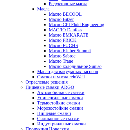
Редукторные масла
Масла
Масло BECOOL
Масло Bitzer
Масло CPI Fluid Engineering
МАСЛО Danfoss
Масло EMKARATE
Масло FRICK
Масло FUCHS
Масло Kluber Summit
Масло Sabroe
Масло Trane
Масло холодильное Suniso
Масло для вакуумных насосов
Смазки и масла reinWell
Отраслевые решения
Пищевые смазки ARGO
Автомобильные смазки
Универсальные смазки
Термостойкие смазки
Морозостойкие смазки
Пищевые смазки
Силиконовые смазки
Индустриальные смазки
Продукция Новелхим