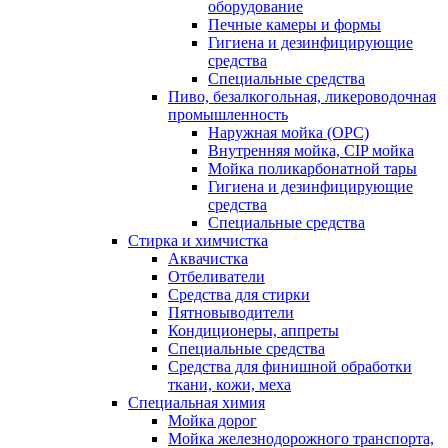
оборудование
Печные камеры и формы
Гигиена и дезинфицирующие
средства
Специальные средства
Пиво, безалкогольная, ликероводочная
промышленность
Наружная мойка (ОРС)
Внутренняя мойка, CIP мойка
Мойка поликарбонатной тары
Гигиена и дезинфицирующие
средства
Специальные средства
Стирка и химчистка
Аквачистка
Отбеливатели
Средства для стирки
Пятновыводители
Кондиционеры, аппреты
Специальные средства
Средства для финишной обработки
ткани, кожи, меха
Специальная химия
Мойка дорог
Мойка железнодорожного транспорта,