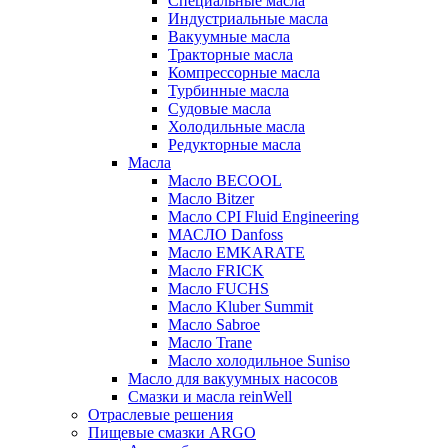
Специальные масла
Индустриальные масла
Вакуумные масла
Тракторные масла
Компрессорные масла
Турбинные масла
Судовые масла
Холодильные масла
Редукторные масла
Масла
Масло BECOOL
Масло Bitzer
Масло CPI Fluid Engineering
МАСЛО Danfoss
Масло EMKARATE
Масло FRICK
Масло FUCHS
Масло Kluber Summit
Масло Sabroe
Масло Trane
Масло холодильное Suniso
Масло для вакуумных насосов
Смазки и масла reinWell
Отраслевые решения
Пищевые смазки ARGO