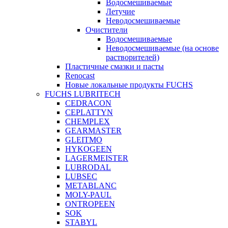
Водосмешиваемые
Летучие
Неводосмешиваемые
Очистители
Водосмешиваемые
Неводосмешиваемые (на основе
растворителей)
Пластичные смазки и пасты
Renocast
Новые локальные продукты FUCHS
FUCHS LUBRITECH
CEDRACON
CEPLATTYN
CHEMPLEX
GEARMASTER
GLEITMO
HYKOGEEN
LAGERMEISTER
LUBRODAL
LUBSEC
METABLANC
MOLY-PAUL
ONTROPEEN
SOK
STABYL