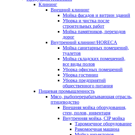
Клининг
Внешний клининг
Мойка фасадов и витрин зданий
Уборка и чистка после
строительных работ
Мойка памятников, переходов
дорог
Внутренний клининг/HORECA
Мойка санитарных помещений,
туалетов
Мойка складских помещений,
все виды полов
Уборка офисных помещений
Уборка гостиниц
Уборка предприятий
общественного питания
Пищевая промышленность
Мясо, рыбоперерабатывающая отрасль,
птицеводство
Внешняя мойка оборудования,
стен, полов, инвентаря
Внутренняя мойка, CIP мойка
Таромоечное оборудование
Рамомоечная машина
Мойка инъекторов