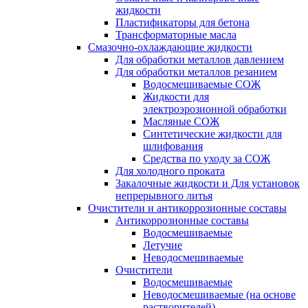
жидкости
Пластификаторы для бетона
Трансформаторные масла
Смазочно-охлаждающие жидкости
Для обработки металлов давлением
Для обработки металлов резанием
Водосмешиваемые СОЖ
Жидкости для
электроэрозионной обработки
Масляные СОЖ
Синтетические жидкости для
шлифования
Средства по уходу за СОЖ
Для холодного проката
Закалочные жидкости и Для установок
непрерывного литья
Очистители и антикоррозионные составы
Антикоррозионные составы
Водосмешиваемые
Летучие
Неводосмешиваемые
Очистители
Водосмешиваемые
Неводосмешиваемые (на основе
растворителей)