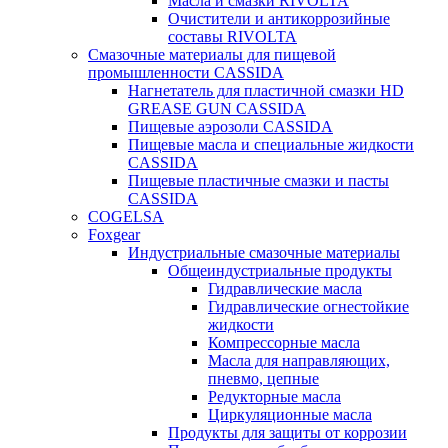
Масла и смазки RIVOLTA
Очистители и антикоррозийные
составы RIVOLTA
Смазочные материалы для пищевой
промышленности CASSIDA
Нагнетатель для пластичной смазки HD
GREASE GUN CASSIDA
Пищевые аэрозоли CASSIDA
Пищевые масла и специальные жидкости
CASSIDA
Пищевые пластичные смазки и пасты
CASSIDA
COGELSA
Foxgear
Индустриальные смазочные материалы
Общеиндустриальные продукты
Гидравлические масла
Гидравлические огнестойкие
жидкости
Компрессорные масла
Масла для направляющих,
пневмо, цепные
Редукторные масла
Циркуляционные масла
Продукты для защиты от коррозии