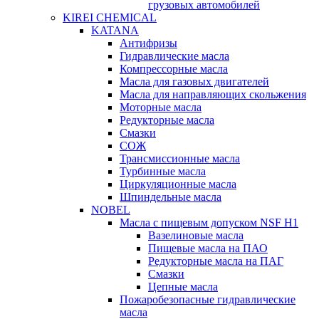
грузовых автомобилей
KIREI CHEMICAL
KATANA
Антифризы
Гидравлические масла
Компрессорные масла
Масла для газовых двигателей
Масла для направляющих скольжения
Моторные масла
Редукторные масла
Смазки
СОЖ
Трансмиссионные масла
Турбинные масла
Циркуляционные масла
Шпиндельные масла
NOBEL
Масла с пищевым допуском NSF H1
Вазелиновые масла
Пищевые масла на ПАО
Редукторные масла на ПАГ
Смазки
Цепные масла
Пожаробезопасные гидравлические
масла