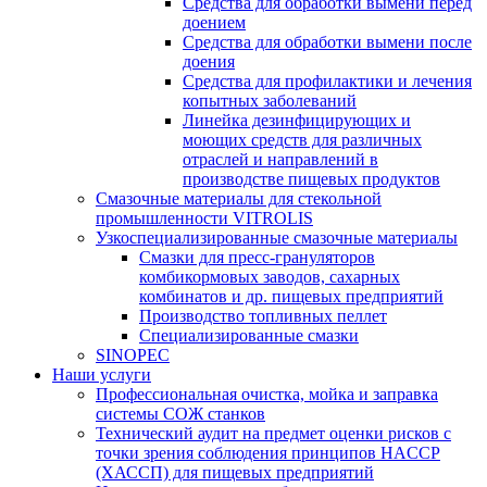
Средства для обработки вымени перед
доением
Средства для обработки вымени после
доения
Средства для профилактики и лечения
копытных заболеваний
Линейка дезинфицирующих и
моющих средств для различных
отраслей и направлений в
производстве пищевых продуктов
Смазочные материалы для стекольной
промышленности VITROLIS
Узкоспециализированные смазочные материалы
Смазки для пресс-грануляторов
комбикормовых заводов, сахарных
комбинатов и др. пищевых предприятий
Производство топливных пеллет
Специализированные смазки
SINOPEC
Наши услуги
Профессиональная очистка, мойка и заправка
системы СОЖ станков
Технический аудит на предмет оценки рисков с
точки зрения соблюдения принципов HACCP
(ХАССП) для пищевых предприятий