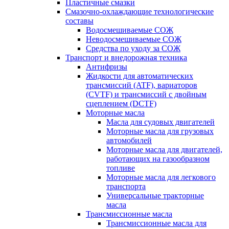
Пластичные смазки
Смазочно-охлаждающие технологические
составы
Водосмешиваемые СОЖ
Неводосмешиваемые СОЖ
Средства по уходу за СОЖ
Транспорт и внедорожная техника
Антифризы
Жидкости для автоматических
трансмиссий (ATF), вариаторов
(CVTF) и трансмиссий с двойным
сцеплением (DCTF)
Моторные масла
Масла для судовых двигателей
Моторные масла для грузовых
автомобилей
Моторные масла для двигателей,
работающих на газообразном
топливе
Моторные масла для легкового
транспорта
Универсальные тракторные
масла
Трансмиссионные масла
Трансмиссионные масла для