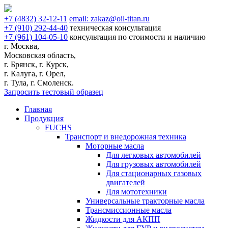
+7
(4832)
32-12-11
email:
zakaz@oil-titan.ru
+7
(910)
292-44-40
техническая консультация
+7
(961)
104-05-10
консультация по стоимости и наличию
г. Москва,
Московская область,
г. Брянск, г. Курск,
г. Калуга, г. Орел,
г. Тула, г. Смоленск.
Запросить тестовый образец
Главная
Продукция
FUCHS
Транспорт и внедорожная техника
Моторные масла
Для легковых автомобилей
Для грузовых автомобилей
Для стационарных газовых
двигателей
Для мототехники
Универсальные тракторные масла
Трансмиссионные масла
Жидкости для АКПП