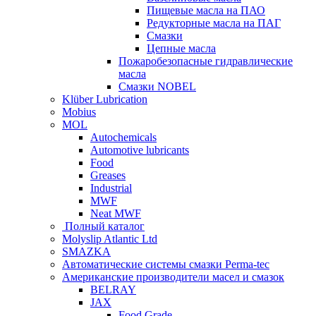
Пищевые масла на ПАО
Редукторные масла на ПАГ
Смазки
Цепные масла
Пожаробезопасные гидравлические
масла
Смазки NOBEL
Klüber Lubrication
Mobius
MOL
Autochemicals
Automotive lubricants
Food
Greases
Industrial
MWF
Neat MWF
Полный каталог
Molyslip Atlantic Ltd
SMAZKA
Автоматические системы смазки Perma-tec
Американские производители масел и смазок
BELRAY
JAX
Food Grade