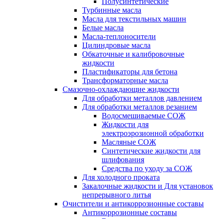
Полусинтетические
Турбинные масла
Масла для текстильных машин
Белые масла
Масла-теплоносители
Цилиндровые масла
Обкаточные и калибровочные
жидкости
Пластификаторы для бетона
Трансформаторные масла
Смазочно-охлаждающие жидкости
Для обработки металлов давлением
Для обработки металлов резанием
Водосмешиваемые СОЖ
Жидкости для
электроэрозионной обработки
Масляные СОЖ
Синтетические жидкости для
шлифования
Средства по уходу за СОЖ
Для холодного проката
Закалочные жидкости и Для установок
непрерывного литья
Очистители и антикоррозионные составы
Антикоррозионные составы