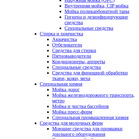
Наружная мойка (ОРС)
Внутренняя мойка, CIP мойка
Мойка поликарбонатной тары
Гигиена и дезинфицирующие
средства
Специальные средства
Стирка и химчистка
Аквачистка
Отбеливатели
Средства для стирки
Пятновыводители
Кондиционеры, аппреты
Специальные средства
Средства для финишной обработки
ткани, кожи, меха
Специальная химия
Мойка дорог
Мойка железнодорожного транспорта,
метро
Мойка и чистка бассейнов
Мойка пресс-форм
Специальная промышленная химия
Средства для молочных ферм
Моющие средства для промывки
доильного оборудования