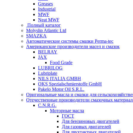
Greases
Industrial
MWF
Neat MWF
Полный каталог
Molyslip Atlantic Ltd
SMAZKA
Автоматические системы смазки Perma-tec
Американские производители масел и смазок
BELRAY
JAX
Food Grade
LUBRILOG
Lubriplate
NILS ITALIA GMBH
OKS Spezialschmierstoffe GmbH
Pakelo Motor Oil S.R.L.
Оригинальные масла и смазки для сельскохозяйст
Отечественные производители смазочных материал
C.N.R.G.
Моторные масла
ГОСТ
Для бензиновых двигателей
Для газовых двигателей
Для двухтактных двигателей