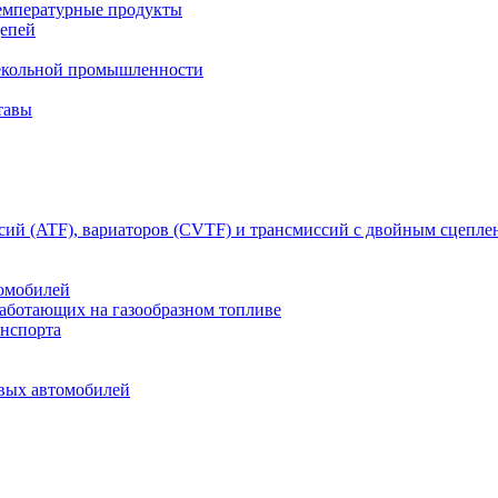
емпературные продукты
цепей
текольной промышленности
тавы
сий (ATF), вариаторов (CVTF) и трансмиссий с двойным сцепл
томобилей
работающих на газообразном топливе
анспорта
овых автомобилей