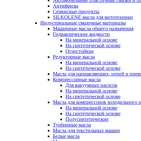
Автомобильные пластичные смазки и п
Антифризы
Сервисные продукты
SILKOLENE масла для мототехники
Индустриальные смазочные материалы
Машинные масла общего назначения
Гидравлические жидкости
На минеральной основе
На синтетической основе
Огнестойкие
Редукторные масла
На минеральной основе
На синтетической основе
Масла для направляющих, цепей и пне
Компрессорные масла
Для вакуумных насосов
На минеральной основе
На синтетической основе
Масла для компрессоров холодильного 
На минеральной основе
На синтетической основе
Полусинтетические
Турбинные масла
Масла для текстильных машин
Белые масла