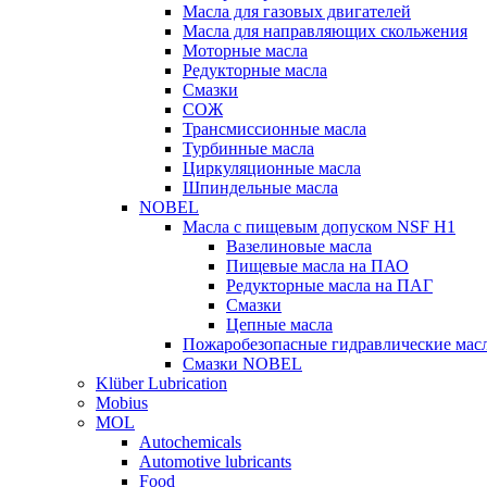
Масла для газовых двигателей
Масла для направляющих скольжения
Моторные масла
Редукторные масла
Смазки
СОЖ
Трансмиссионные масла
Турбинные масла
Циркуляционные масла
Шпиндельные масла
NOBEL
Масла с пищевым допуском NSF H1
Вазелиновые масла
Пищевые масла на ПАО
Редукторные масла на ПАГ
Смазки
Цепные масла
Пожаробезопасные гидравлические мас
Смазки NOBEL
Klüber Lubrication
Mobius
MOL
Autochemicals
Automotive lubricants
Food