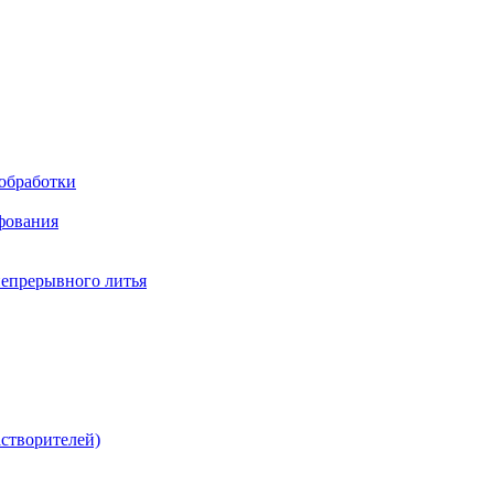
обработки
фования
непрерывного литья
створителей)