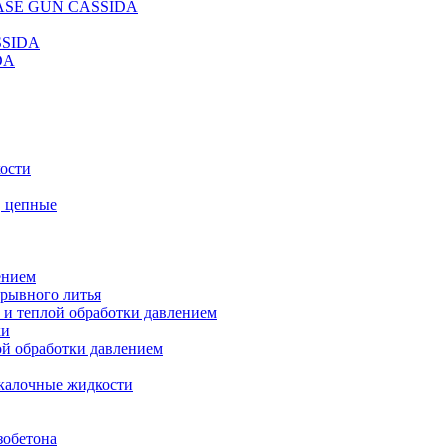
REASE GUN CASSIDA
SSIDA
DA
кости
, цепные
ением
ерывного литья
 и теплой обработки давлением
ки
ой обработки давлением
калочные жидкости
зобетона