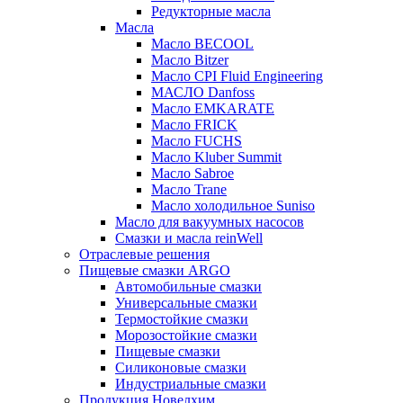
Редукторные масла
Масла
Масло BECOOL
Масло Bitzer
Масло CPI Fluid Engineering
МАСЛО Danfoss
Масло EMKARATE
Масло FRICK
Масло FUCHS
Масло Kluber Summit
Масло Sabroe
Масло Trane
Масло холодильное Suniso
Масло для вакуумных насосов
Смазки и масла reinWell
Отраслевые решения
Пищевые смазки ARGO
Автомобильные смазки
Универсальные смазки
Термостойкие смазки
Морозостойкие смазки
Пищевые смазки
Силиконовые смазки
Индустриальные смазки
Продукция Новелхим