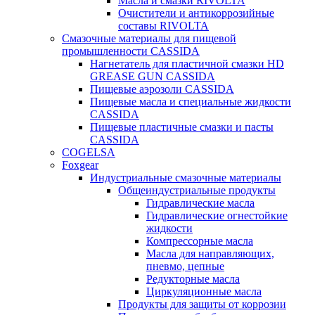
Масла и смазки RIVOLTA
Очистители и антикоррозийные
составы RIVOLTA
Смазочные материалы для пищевой
промышленности CASSIDA
Нагнетатель для пластичной смазки HD
GREASE GUN CASSIDA
Пищевые аэрозоли CASSIDA
Пищевые масла и специальные жидкости
CASSIDA
Пищевые пластичные смазки и пасты
CASSIDA
COGELSA
Foxgear
Индустриальные смазочные материалы
Общеиндустриальные продукты
Гидравлические масла
Гидравлические огнестойкие
жидкости
Компрессорные масла
Масла для направляющих,
пневмо, цепные
Редукторные масла
Циркуляционные масла
Продукты для защиты от коррозии