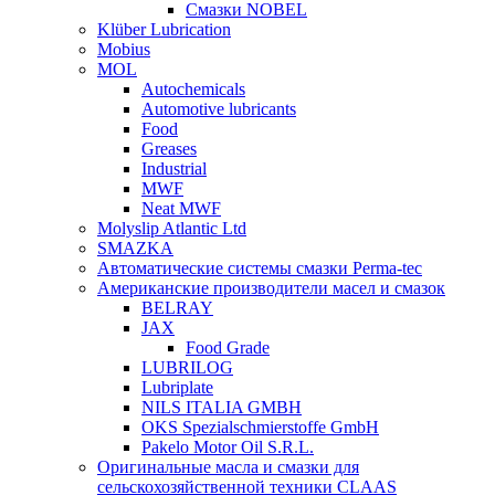
Смазки NOBEL
Klüber Lubrication
Mobius
MOL
Autochemicals
Automotive lubricants
Food
Greases
Industrial
MWF
Neat MWF
Molyslip Atlantic Ltd
SMAZKA
Автоматические системы смазки Perma-tec
Американские производители масел и смазок
BELRAY
JAX
Food Grade
LUBRILOG
Lubriplate
NILS ITALIA GMBH
OKS Spezialschmierstoffe GmbH
Pakelo Motor Oil S.R.L.
Оригинальные масла и смазки для
сельскохозяйственной техники CLAAS