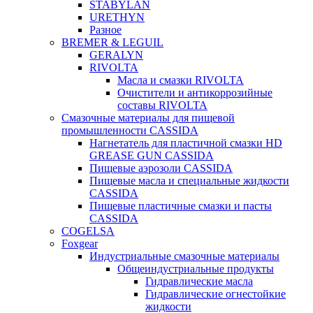
STABYLAN
URETHYN
Разное
BREMER & LEGUIL
GERALYN
RIVOLTA
Масла и смазки RIVOLTA
Очистители и антикоррозийные
составы RIVOLTA
Смазочные материалы для пищевой
промышленности CASSIDA
Нагнетатель для пластичной смазки HD
GREASE GUN CASSIDA
Пищевые аэрозоли CASSIDA
Пищевые масла и специальные жидкости
CASSIDA
Пищевые пластичные смазки и пасты
CASSIDA
COGELSA
Foxgear
Индустриальные смазочные материалы
Общеиндустриальные продукты
Гидравлические масла
Гидравлические огнестойкие
жидкости