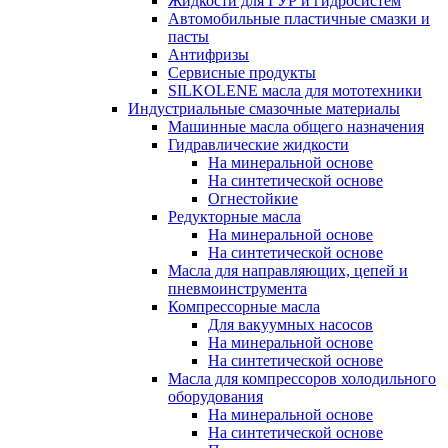
Жидкости для ГУР и гидросистем
Автомобильные пластичные смазки и
пасты
Антифризы
Сервисные продукты
SILKOLENE масла для мототехники
Индустриальные смазочные материалы
Машинные масла общего назначения
Гидравлические жидкости
На минеральной основе
На синтетической основе
Огнестойкие
Редукторные масла
На минеральной основе
На синтетической основе
Масла для направляющих, цепей и
пневмоинструмента
Компрессорные масла
Для вакуумных насосов
На минеральной основе
На синтетической основе
Масла для компрессоров холодильного
оборудования
На минеральной основе
На синтетической основе