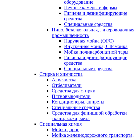
оборудование
Печные камеры и формы
Гигиена и дезинфицирующие
средства
Специальные средства
Пиво, безалкогольная, ликероводочная
промышленность
Наружная мойка (ОРС)
Внутренняя мойка, CIP мойка
Мойка поликарбонатной тары
Гигиена и дезинфицирующие
средства
Специальные средства
Стирка и химчистка
Аквачистка
Отбеливатели
Средства для стирки
Пятновыводители
Кондиционеры, аппреты
Специальные средства
Средства для финишной обработки
ткани, кожи, меха
Специальная химия
Мойка дорог
Мойка железнодорожного транспорта,