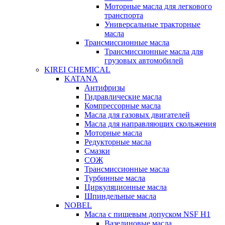
Моторные масла для легкового
транспорта
Универсальные тракторные
масла
Трансмиссионные масла
Трансмиссионные масла для
грузовых автомобилей
KIREI CHEMICAL
KATANA
Антифризы
Гидравлические масла
Компрессорные масла
Масла для газовых двигателей
Масла для направляющих скольжения
Моторные масла
Редукторные масла
Смазки
СОЖ
Трансмиссионные масла
Турбинные масла
Циркуляционные масла
Шпиндельные масла
NOBEL
Масла с пищевым допуском NSF H1
Вазелиновые масла