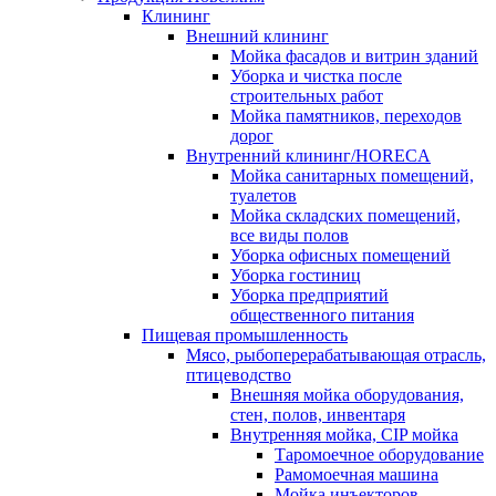
Клининг
Внешний клининг
Мойка фасадов и витрин зданий
Уборка и чистка после
строительных работ
Мойка памятников, переходов
дорог
Внутренний клининг/HORECA
Мойка санитарных помещений,
туалетов
Мойка складских помещений,
все виды полов
Уборка офисных помещений
Уборка гостиниц
Уборка предприятий
общественного питания
Пищевая промышленность
Мясо, рыбоперерабатывающая отрасль,
птицеводство
Внешняя мойка оборудования,
стен, полов, инвентаря
Внутренняя мойка, CIP мойка
Таромоечное оборудование
Рамомоечная машина
Мойка инъекторов