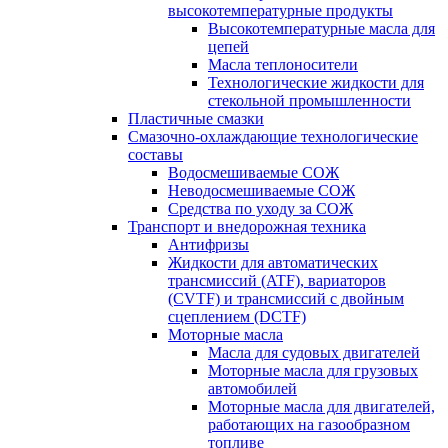
высокотемпературные продукты
Высокотемпературные масла для
цепей
Масла теплоносители
Технологические жидкости для
стекольной промышленности
Пластичные смазки
Смазочно-охлаждающие технологические
составы
Водосмешиваемые СОЖ
Неводосмешиваемые СОЖ
Средства по уходу за СОЖ
Транспорт и внедорожная техника
Антифризы
Жидкости для автоматических
трансмиссий (ATF), вариаторов
(CVTF) и трансмиссий с двойным
сцеплением (DCTF)
Моторные масла
Масла для судовых двигателей
Моторные масла для грузовых
автомобилей
Моторные масла для двигателей,
работающих на газообразном
топливе