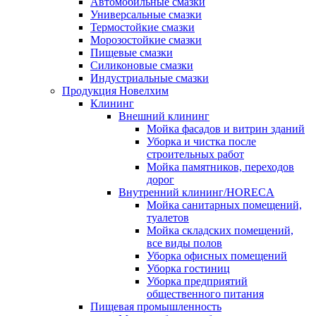
Автомобильные смазки
Универсальные смазки
Термостойкие смазки
Морозостойкие смазки
Пищевые смазки
Силиконовые смазки
Индустриальные смазки
Продукция Новелхим
Клининг
Внешний клининг
Мойка фасадов и витрин зданий
Уборка и чистка после
строительных работ
Мойка памятников, переходов
дорог
Внутренний клининг/HORECA
Мойка санитарных помещений,
туалетов
Мойка складских помещений,
все виды полов
Уборка офисных помещений
Уборка гостиниц
Уборка предприятий
общественного питания
Пищевая промышленность