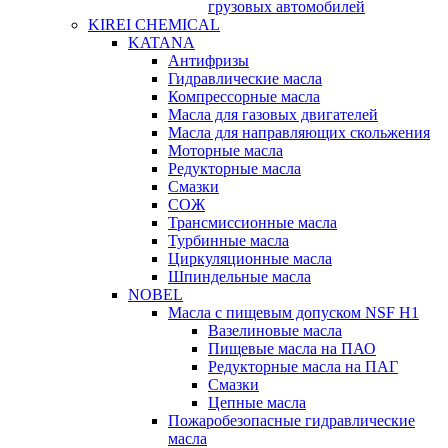
грузовых автомобилей
KIREI CHEMICAL
KATANA
Антифризы
Гидравлические масла
Компрессорные масла
Масла для газовых двигателей
Масла для направляющих скольжения
Моторные масла
Редукторные масла
Смазки
СОЖ
Трансмиссионные масла
Турбинные масла
Циркуляционные масла
Шпиндельные масла
NOBEL
Масла с пищевым допуском NSF H1
Вазелиновые масла
Пищевые масла на ПАО
Редукторные масла на ПАГ
Смазки
Цепные масла
Пожаробезопасные гидравлические
масла