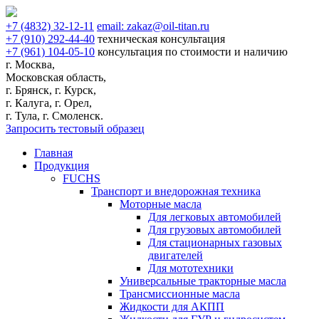
+7
(4832)
32-12-11
email:
zakaz@oil-titan.ru
+7
(910)
292-44-40
техническая консультация
+7
(961)
104-05-10
консультация по стоимости и наличию
г. Москва,
Московская область,
г. Брянск, г. Курск,
г. Калуга, г. Орел,
г. Тула, г. Смоленск.
Запросить тестовый образец
Главная
Продукция
FUCHS
Транспорт и внедорожная техника
Моторные масла
Для легковых автомобилей
Для грузовых автомобилей
Для стационарных газовых
двигателей
Для мототехники
Универсальные тракторные масла
Трансмиссионные масла
Жидкости для АКПП