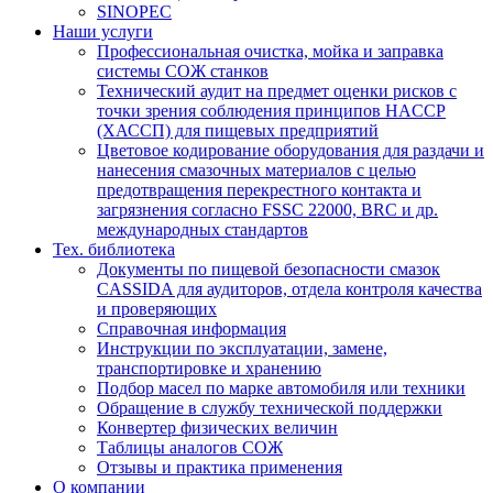
SINOPEC
Наши услуги
Профессиональная очистка, мойка и заправка
системы СОЖ станков
Технический аудит на предмет оценки рисков с
точки зрения соблюдения принципов HACCP
(ХАССП) для пищевых предприятий
Цветовое кодирование оборудования для раздачи и
нанесения смазочных материалов с целью
предотвращения перекрестного контакта и
загрязнения согласно FSSC 22000, BRC и др.
международных стандартов
Тех. библиотека
Документы по пищевой безопасности смазок
CASSIDA для аудиторов, отдела контроля качества
и проверяющих
Справочная информация
Инструкции по эксплуатации, замене,
транспортировке и хранению
Подбор масел по марке автомобиля или техники
Обращение в службу технической поддержки
Конвертер физических величин
Таблицы аналогов СОЖ
Отзывы и практика применения
О компании