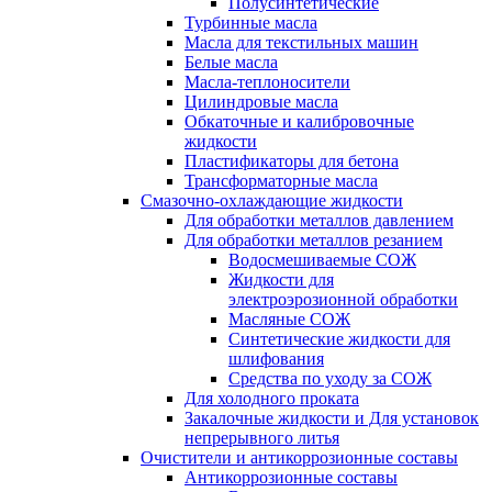
Полусинтетические
Турбинные масла
Масла для текстильных машин
Белые масла
Масла-теплоносители
Цилиндровые масла
Обкаточные и калибровочные
жидкости
Пластификаторы для бетона
Трансформаторные масла
Смазочно-охлаждающие жидкости
Для обработки металлов давлением
Для обработки металлов резанием
Водосмешиваемые СОЖ
Жидкости для
электроэрозионной обработки
Масляные СОЖ
Синтетические жидкости для
шлифования
Средства по уходу за СОЖ
Для холодного проката
Закалочные жидкости и Для установок
непрерывного литья
Очистители и антикоррозионные составы
Антикоррозионные составы