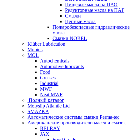
Пищевые масла на ПАО
Редукторные масла на ПАГ
Смазки
Цепные масла
Пожаробезопасные гидравлические
масла
Смазки NOBEL
Klüber Lubrication
Mobius
MOL
Autochemicals
Automotive lubricants
Food
Greases
Industrial
MWF
Neat MWF
Полный каталог
Molyslip Atlantic Ltd
SMAZKA
Автоматические системы смазки Perma-tec
Американские производители масел и смазок
BELRAY
JAX
Food Grade