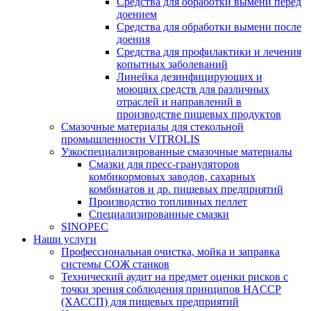
Средства для обработки вымени перед
доением
Средства для обработки вымени после
доения
Средства для профилактики и лечения
копытных заболеваний
Линейка дезинфицирующих и
моющих средств для различных
отраслей и направлений в
производстве пищевых продуктов
Смазочные материалы для стекольной
промышленности VITROLIS
Узкоспециализированные смазочные материалы
Смазки для пресс-грануляторов
комбикормовых заводов, сахарных
комбинатов и др. пищевых предприятий
Производство топливных пеллет
Специализированные смазки
SINOPEC
Наши услуги
Профессиональная очистка, мойка и заправка
системы СОЖ станков
Технический аудит на предмет оценки рисков с
точки зрения соблюдения принципов HACCP
(ХАССП) для пищевых предприятий