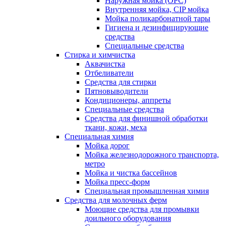
Наружная мойка (ОРС)
Внутренняя мойка, CIP мойка
Мойка поликарбонатной тары
Гигиена и дезинфицирующие
средства
Специальные средства
Стирка и химчистка
Аквачистка
Отбеливатели
Средства для стирки
Пятновыводители
Кондиционеры, аппреты
Специальные средства
Средства для финишной обработки
ткани, кожи, меха
Специальная химия
Мойка дорог
Мойка железнодорожного транспорта,
метро
Мойка и чистка бассейнов
Мойка пресс-форм
Специальная промышленная химия
Средства для молочных ферм
Моющие средства для промывки
доильного оборудования