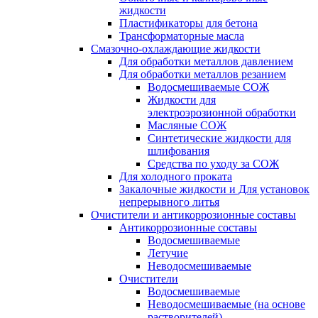
жидкости
Пластификаторы для бетона
Трансформаторные масла
Смазочно-охлаждающие жидкости
Для обработки металлов давлением
Для обработки металлов резанием
Водосмешиваемые СОЖ
Жидкости для
электроэрозионной обработки
Масляные СОЖ
Синтетические жидкости для
шлифования
Средства по уходу за СОЖ
Для холодного проката
Закалочные жидкости и Для установок
непрерывного литья
Очистители и антикоррозионные составы
Антикоррозионные составы
Водосмешиваемые
Летучие
Неводосмешиваемые
Очистители
Водосмешиваемые
Неводосмешиваемые (на основе
растворителей)