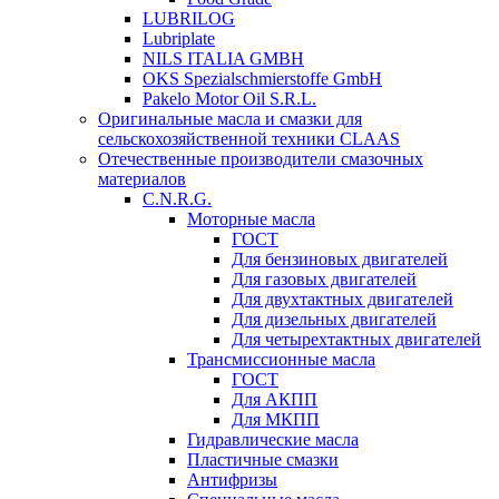
LUBRILOG
Lubriplate
NILS ITALIA GMBH
OKS Spezialschmierstoffe GmbH
Pakelo Motor Oil S.R.L.
Оригинальные масла и смазки для
сельскохозяйственной техники CLAAS
Отечественные производители смазочных
материалов
C.N.R.G.
Моторные масла
ГОСТ
Для бензиновых двигателей
Для газовых двигателей
Для двухтактных двигателей
Для дизельных двигателей
Для четырехтактных двигателей
Трансмиссионные масла
ГОСТ
Для АКПП
Для МКПП
Гидравлические масла
Пластичные смазки
Антифризы