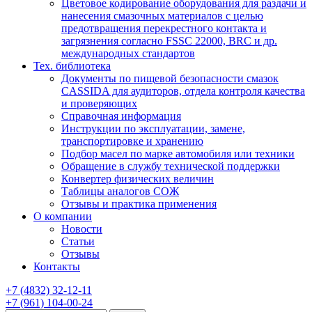
Цветовое кодирование оборудования для раздачи и
нанесения смазочных материалов с целью
предотвращения перекрестного контакта и
загрязнения согласно FSSC 22000, BRC и др.
международных стандартов
Тех. библиотека
Документы по пищевой безопасности смазок
CASSIDA для аудиторов, отдела контроля качества
и проверяющих
Справочная информация
Инструкции по эксплуатации, замене,
транспортировке и хранению
Подбор масел по марке автомобиля или техники
Обращение в службу технической поддержки
Конвертер физических величин
Таблицы аналогов СОЖ
Отзывы и практика применения
О компании
Новости
Статьи
Отзывы
Контакты
+7
(4832)
32-12-11
+7
(961)
104-00-24