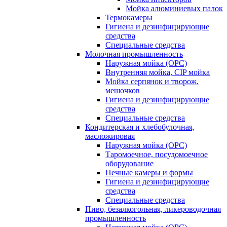
Мойка алюминиевых палок
Термокамеры
Гигиена и дезинфицирующие
средства
Специальные средства
Молочная промышленность
Наружная мойка (ОРС)
Внутренняя мойка, CIP мойка
Мойка серпянок и творож.
мешочков
Гигиена и дезинфицирующие
средства
Специальные средства
Кондитерская и хлебобулочная,
масложировая
Наружная мойка (ОРС)
Таромоечное, посудомоечное
оборудование
Печные камеры и формы
Гигиена и дезинфицирующие
средства
Специальные средства
Пиво, безалкогольная, ликероводочная
промышленность