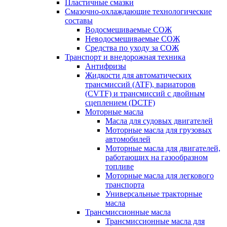
Пластичные смазки
Смазочно-охлаждающие технологические
составы
Водосмешиваемые СОЖ
Неводосмешиваемые СОЖ
Средства по уходу за СОЖ
Транспорт и внедорожная техника
Антифризы
Жидкости для автоматических
трансмиссий (ATF), вариаторов
(CVTF) и трансмиссий с двойным
сцеплением (DCTF)
Моторные масла
Масла для судовых двигателей
Моторные масла для грузовых
автомобилей
Моторные масла для двигателей,
работающих на газообразном
топливе
Моторные масла для легкового
транспорта
Универсальные тракторные
масла
Трансмиссионные масла
Трансмиссионные масла для