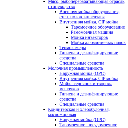
Мясо, рыбоперерабатывающая отрасль,
птицеводство
Внешняя мойка оборудования,
стен, полов, инвентаря
Внутренняя мойка, CIP мойка
Таромоечное оборудование
Рамомоечная машина
Мойка инъекторов
Мойка алюминиевых палок
Термокамеры
Гигиена и дезинфицирующие
средства
Специальные средства
Молочная промышленность
Наружная мойка (ОРС)
Внутренняя мойка, CIP мойка
Мойка серпянок и творож.
мешочков
Гигиена и дезинфицирующие
средства
Специальные средства
Кондитерская и хлебобулочная,
масложировая
Наружная мойка (ОРС)
Таромоечное, посудомоечное