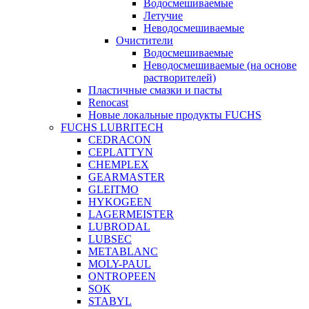
Водосмешиваемые
Летучие
Неводосмешиваемые
Очистители
Водосмешиваемые
Неводосмешиваемые (на основе
растворителей)
Пластичные смазки и пасты
Renocast
Новые локальные продукты FUCHS
FUCHS LUBRITECH
CEDRACON
CEPLATTYN
CHEMPLEX
GEARMASTER
GLEITMO
HYKOGEEN
LAGERMEISTER
LUBRODAL
LUBSEC
METABLANC
MOLY-PAUL
ONTROPEEN
SOK
STABYL