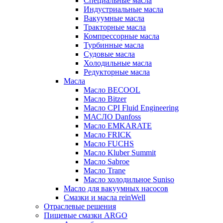
Специальные масла
Индустриальные масла
Вакуумные масла
Тракторные масла
Компрессорные масла
Турбинные масла
Судовые масла
Холодильные масла
Редукторные масла
Масла
Масло BECOOL
Масло Bitzer
Масло CPI Fluid Engineering
МАСЛО Danfoss
Масло EMKARATE
Масло FRICK
Масло FUCHS
Масло Kluber Summit
Масло Sabroe
Масло Trane
Масло холодильное Suniso
Масло для вакуумных насосов
Смазки и масла reinWell
Отраслевые решения
Пищевые смазки ARGO