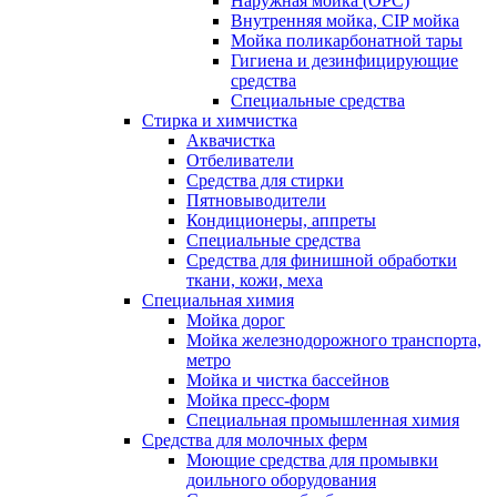
Наружная мойка (ОРС)
Внутренняя мойка, CIP мойка
Мойка поликарбонатной тары
Гигиена и дезинфицирующие
средства
Специальные средства
Стирка и химчистка
Аквачистка
Отбеливатели
Средства для стирки
Пятновыводители
Кондиционеры, аппреты
Специальные средства
Средства для финишной обработки
ткани, кожи, меха
Специальная химия
Мойка дорог
Мойка железнодорожного транспорта,
метро
Мойка и чистка бассейнов
Мойка пресс-форм
Специальная промышленная химия
Средства для молочных ферм
Моющие средства для промывки
доильного оборудования