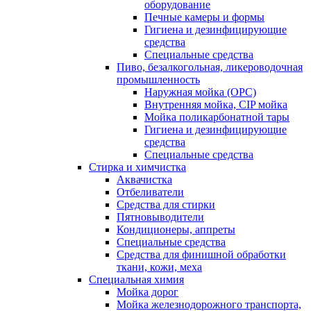
оборудование
Печные камеры и формы
Гигиена и дезинфицирующие
средства
Специальные средства
Пиво, безалкогольная, ликероводочная
промышленность
Наружная мойка (ОРС)
Внутренняя мойка, CIP мойка
Мойка поликарбонатной тары
Гигиена и дезинфицирующие
средства
Специальные средства
Стирка и химчистка
Аквачистка
Отбеливатели
Средства для стирки
Пятновыводители
Кондиционеры, аппреты
Специальные средства
Средства для финишной обработки
ткани, кожи, меха
Специальная химия
Мойка дорог
Мойка железнодорожного транспорта,