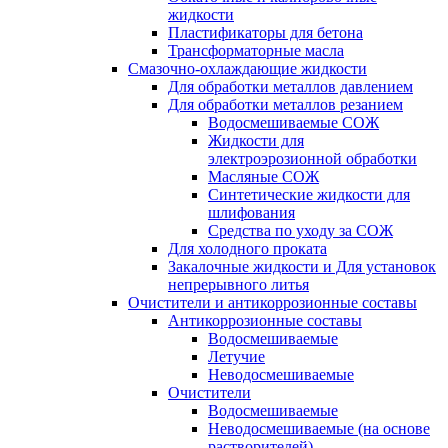
жидкости
Пластификаторы для бетона
Трансформаторные масла
Смазочно-охлаждающие жидкости
Для обработки металлов давлением
Для обработки металлов резанием
Водосмешиваемые СОЖ
Жидкости для
электроэрозионной обработки
Масляные СОЖ
Синтетические жидкости для
шлифования
Средства по уходу за СОЖ
Для холодного проката
Закалочные жидкости и Для установок
непрерывного литья
Очистители и антикоррозионные составы
Антикоррозионные составы
Водосмешиваемые
Летучие
Неводосмешиваемые
Очистители
Водосмешиваемые
Неводосмешиваемые (на основе
растворителей)