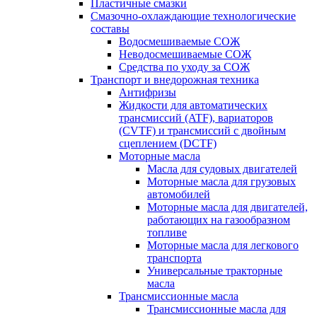
Пластичные смазки
Смазочно-охлаждающие технологические
составы
Водосмешиваемые СОЖ
Неводосмешиваемые СОЖ
Средства по уходу за СОЖ
Транспорт и внедорожная техника
Антифризы
Жидкости для автоматических
трансмиссий (ATF), вариаторов
(CVTF) и трансмиссий с двойным
сцеплением (DCTF)
Моторные масла
Масла для судовых двигателей
Моторные масла для грузовых
автомобилей
Моторные масла для двигателей,
работающих на газообразном
топливе
Моторные масла для легкового
транспорта
Универсальные тракторные
масла
Трансмиссионные масла
Трансмиссионные масла для