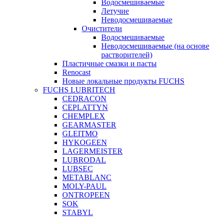
Водосмешиваемые
Летучие
Неводосмешиваемые
Очистители
Водосмешиваемые
Неводосмешиваемые (на основе
растворителей)
Пластичные смазки и пасты
Renocast
Новые локальные продукты FUCHS
FUCHS LUBRITECH
CEDRACON
CEPLATTYN
CHEMPLEX
GEARMASTER
GLEITMO
HYKOGEEN
LAGERMEISTER
LUBRODAL
LUBSEC
METABLANC
MOLY-PAUL
ONTROPEEN
SOK
STABYL