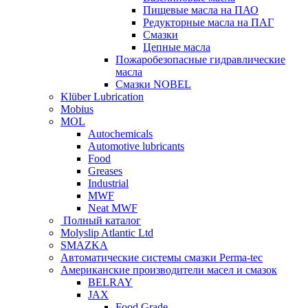
Пищевые масла на ПАО
Редукторные масла на ПАГ
Смазки
Цепные масла
Пожаробезопасные гидравлические
масла
Смазки NOBEL
Klüber Lubrication
Mobius
MOL
Autochemicals
Automotive lubricants
Food
Greases
Industrial
MWF
Neat MWF
Полный каталог
Molyslip Atlantic Ltd
SMAZKA
Автоматические системы смазки Perma-tec
Американские производители масел и смазок
BELRAY
JAX
Food Grade