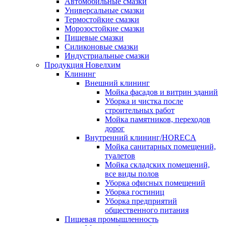
Автомобильные смазки
Универсальные смазки
Термостойкие смазки
Морозостойкие смазки
Пищевые смазки
Силиконовые смазки
Индустриальные смазки
Продукция Новелхим
Клининг
Внешний клининг
Мойка фасадов и витрин зданий
Уборка и чистка после
строительных работ
Мойка памятников, переходов
дорог
Внутренний клининг/HORECA
Мойка санитарных помещений,
туалетов
Мойка складских помещений,
все виды полов
Уборка офисных помещений
Уборка гостиниц
Уборка предприятий
общественного питания
Пищевая промышленность