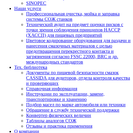
SINOPEC
Наши услуги
Профессиональная очистка, мойка и заправка
системы СОЖ станков
Технический аудит на предмет оценки рисков с
точки зрения соблюдения принципов HACCP
(ХАССП) для пищевых предприятий
Цветовое кодирование оборудования для раздачи и
нанесения смазочных материалов с целью
предотвращения перекрестного контакта и
загрязнения согласно FSSC 22000, BRC и др.
международных стандартов
Тех. библиотека
Документы по пищевой безопасности смазок
CASSIDA для аудиторов, отдела контроля качества
и проверяющих
Справочная информация
Инструкции по эксплуатации, замене,
транспортировке и хранению
Подбор масел по марке автомобиля или техники
Обращение в службу технической поддержки
Конвертер физических величин
Таблицы аналогов СОЖ
Отзывы и практика применения
О компании