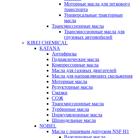
Моторные масла для легкового
транспорта
Универсальные тракторные
масла
Трансмиссионные масла
Трансмиссионные масла для
грузовых автомобилей
KIREI CHEMICAL
KATANA
Антифризы
Гидравлические масла
Компрессорные масла
Масла для газовых двигателей
Масла для направляющих скольжения
Моторные масла
Редукторные масла
Смазки
СОЖ
Трансмиссионные масла
Турбинные масла
Циркуляционные масла
Шпиндельные масла
NOBEL
Масла с пищевым допуском NSF H1
Вазелиновые масла