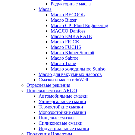
Редукторные масла
Масла
Масло BECOOL
Масло Bitzer
Масло CPI Fluid Engineering
МАСЛО Danfoss
Масло EMKARATE
Масло FRICK
Масло FUCHS
Масло Kluber Summit
Масло Sabroe
Масло Trane
Масло холодильное Suniso
Масло для вакуумных насосов
Смазки и масла reinWell
Отраслевые решения
Пищевые смазки ARGO
Автомобильные смазки
Универсальные смазки
Термостойкие смазки
Морозостойкие смазки
Пищевые смазки
Силиконовые смазки
Индустриальные смазки
Продукция Новелхим