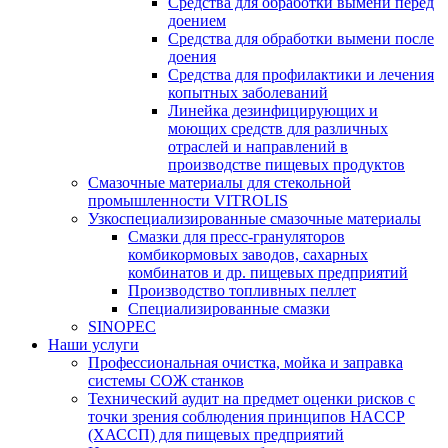
Средства для обработки вымени перед
доением
Средства для обработки вымени после
доения
Средства для профилактики и лечения
копытных заболеваний
Линейка дезинфицирующих и
моющих средств для различных
отраслей и направлений в
производстве пищевых продуктов
Смазочные материалы для стекольной
промышленности VITROLIS
Узкоспециализированные смазочные материалы
Смазки для пресс-грануляторов
комбикормовых заводов, сахарных
комбинатов и др. пищевых предприятий
Производство топливных пеллет
Специализированные смазки
SINOPEC
Наши услуги
Профессиональная очистка, мойка и заправка
системы СОЖ станков
Технический аудит на предмет оценки рисков с
точки зрения соблюдения принципов HACCP
(ХАССП) для пищевых предприятий