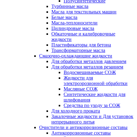
Полусинтетические
Турбинные масла
Масла для текстильных машин
Белые масла
Масла-теплоносители
Цилиндровые масла
Обкаточные и калибровочные
жидкости
Пластификаторы для бетона
Трансформаторные масла
Смазочно-охлаждающие жидкости
Для обработки металлов давлением
Для обработки металлов резанием
Водосмешиваемые СОЖ
Жидкости для
электроэрозионной обработки
Масляные СОЖ
Синтетические жидкости для
шлифования
Средства по уходу за СОЖ
Для холодного проката
Закалочные жидкости и Для установок
непрерывного литья
Очистители и антикоррозионные составы
Антикоррозионные составы