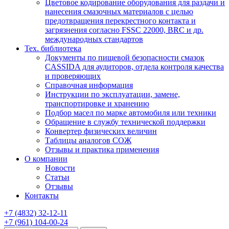
Цветовое кодирование оборудования для раздачи и
нанесения смазочных материалов с целью
предотвращения перекрестного контакта и
загрязнения согласно FSSC 22000, BRC и др.
международных стандартов
Тех. библиотека
Документы по пищевой безопасности смазок
CASSIDA для аудиторов, отдела контроля качества
и проверяющих
Справочная информация
Инструкции по эксплуатации, замене,
транспортировке и хранению
Подбор масел по марке автомобиля или техники
Обращение в службу технической поддержки
Конвертер физических величин
Таблицы аналогов СОЖ
Отзывы и практика применения
О компании
Новости
Статьи
Отзывы
Контакты
+7
(4832)
32-12-11
+7
(961)
104-00-24