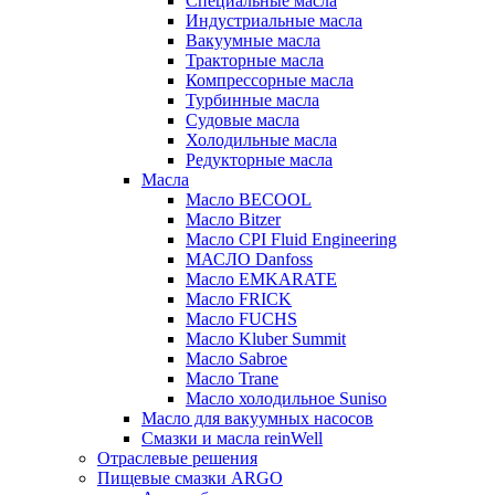
Специальные масла
Индустриальные масла
Вакуумные масла
Тракторные масла
Компрессорные масла
Турбинные масла
Судовые масла
Холодильные масла
Редукторные масла
Масла
Масло BECOOL
Масло Bitzer
Масло CPI Fluid Engineering
МАСЛО Danfoss
Масло EMKARATE
Масло FRICK
Масло FUCHS
Масло Kluber Summit
Масло Sabroe
Масло Trane
Масло холодильное Suniso
Масло для вакуумных насосов
Смазки и масла reinWell
Отраслевые решения
Пищевые смазки ARGO