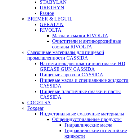
STABYLAN
URETHYN
Разное
BREMER & LEGUIL
GERALYN
RIVOLTA
Масла и смазки RIVOLTA
Очистители и антикоррозийные
составы RIVOLTA
Смазочные материалы для пищевой
промышленности CASSIDA
Нагнетатель для пластичной смазки HD
GREASE GUN CASSIDA
Пищевые аэрозоли CASSIDA
Пищевые масла и специальные жидкости
CASSIDA
Пищевые пластичные смазки и пасты
CASSIDA
COGELSA
Foxgear
Индустриальные смазочные материалы
Общеиндустриальные продукты
Гидравлические масла
Гидравлические огнестойкие
жидкости