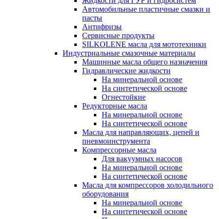
Жидкости для ГУР и гидросистем
Автомобильные пластичные смазки и
пасты
Антифризы
Сервисные продукты
SILKOLENE масла для мототехники
Индустриальные смазочные материалы
Машинные масла общего назначения
Гидравлические жидкости
На минеральной основе
На синтетической основе
Огнестойкие
Редукторные масла
На минеральной основе
На синтетической основе
Масла для направляющих, цепей и
пневмоинструмента
Компрессорные масла
Для вакуумных насосов
На минеральной основе
На синтетической основе
Масла для компрессоров холодильного
оборудования
На минеральной основе
На синтетической основе