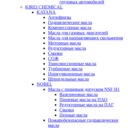
грузовых автомобилей
KIREI CHEMICAL
KATANA
Антифризы
Гидравлические масла
Компрессорные масла
Масла для газовых двигателей
Масла для направляющих скольжения
Моторные масла
Редукторные масла
Смазки
СОЖ
Трансмиссионные масла
Турбинные масла
Циркуляционные масла
Шпиндельные масла
NOBEL
Масла с пищевым допуском NSF H1
Вазелиновые масла
Пищевые масла на ПАО
Редукторные масла на ПАГ
Смазки
Цепные масла
Пожаробезопасные гидравлические
масла