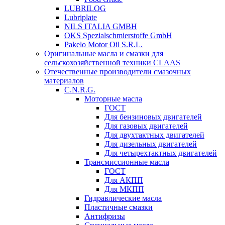
LUBRILOG
Lubriplate
NILS ITALIA GMBH
OKS Spezialschmierstoffe GmbH
Pakelo Motor Oil S.R.L.
Оригинальные масла и смазки для
сельскохозяйственной техники CLAAS
Отечественные производители смазочных
материалов
C.N.R.G.
Моторные масла
ГОСТ
Для бензиновых двигателей
Для газовых двигателей
Для двухтактных двигателей
Для дизельных двигателей
Для четырехтактных двигателей
Трансмиссионные масла
ГОСТ
Для АКПП
Для МКПП
Гидравлические масла
Пластичные смазки
Антифризы