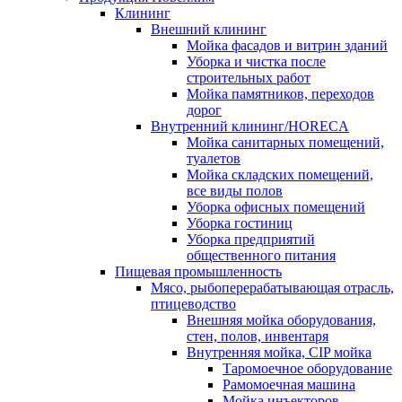
Клининг
Внешний клининг
Мойка фасадов и витрин зданий
Уборка и чистка после
строительных работ
Мойка памятников, переходов
дорог
Внутренний клининг/HORECA
Мойка санитарных помещений,
туалетов
Мойка складских помещений,
все виды полов
Уборка офисных помещений
Уборка гостиниц
Уборка предприятий
общественного питания
Пищевая промышленность
Мясо, рыбоперерабатывающая отрасль,
птицеводство
Внешняя мойка оборудования,
стен, полов, инвентаря
Внутренняя мойка, CIP мойка
Таромоечное оборудование
Рамомоечная машина
Мойка инъекторов