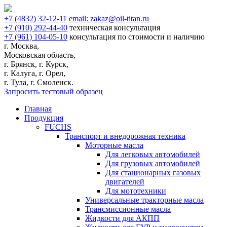
+7
(4832)
32-12-11
email:
zakaz@oil-titan.ru
+7
(910)
292-44-40
техническая консультация
+7
(961)
104-05-10
консультация по стоимости и наличию
г. Москва,
Московская область,
г. Брянск, г. Курск,
г. Калуга, г. Орел,
г. Тула, г. Смоленск.
Запросить тестовый образец
Главная
Продукция
FUCHS
Транспорт и внедорожная техника
Моторные масла
Для легковых автомобилей
Для грузовых автомобилей
Для стационарных газовых
двигателей
Для мототехники
Универсальные тракторные масла
Трансмиссионные масла
Жидкости для АКПП