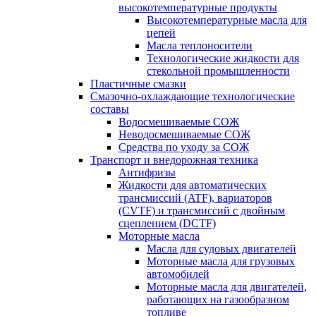
высокотемпературные продукты
Высокотемпературные масла для
цепей
Масла теплоносители
Технологические жидкости для
стекольной промышленности
Пластичные смазки
Смазочно-охлаждающие технологические
составы
Водосмешиваемые СОЖ
Неводосмешиваемые СОЖ
Средства по уходу за СОЖ
Транспорт и внедорожная техника
Антифризы
Жидкости для автоматических
трансмиссий (ATF), вариаторов
(CVTF) и трансмиссий с двойным
сцеплением (DCTF)
Моторные масла
Масла для судовых двигателей
Моторные масла для грузовых
автомобилей
Моторные масла для двигателей,
работающих на газообразном
топливе