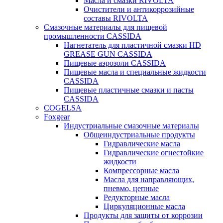
Масла и смазки RIVOLTA
Очистители и антикоррозийные
составы RIVOLTA
Смазочные материалы для пищевой
промышленности CASSIDA
Нагнетатель для пластичной смазки HD
GREASE GUN CASSIDA
Пищевые аэрозоли CASSIDA
Пищевые масла и специальные жидкости
CASSIDA
Пищевые пластичные смазки и пасты
CASSIDA
COGELSA
Foxgear
Индустриальные смазочные материалы
Общеиндустриальные продукты
Гидравлические масла
Гидравлические огнестойкие
жидкости
Компрессорные масла
Масла для направляющих,
пневмо, цепные
Редукторные масла
Циркуляционные масла
Продукты для защиты от коррозии