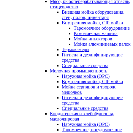
Мясо, рыбоперерабатывающая отрасль,
птицеводство
Внешняя мойка оборудования,
стен, полов, инвентаря
Внутренняя мойка, CIP мойка
Таромоечное оборудование
Рамомоечная машина
Мойка инъекторов
Мойка алюминиевых палок
Термокамеры
Гигиена и дезинфицирующие
средства
Специальные средства
Молочная промышленность
Наружная мойка (ОРС)
Внутренняя мойка, CIP мойка
Мойка серпянок и творож.
мешочков
Гигиена и дезинфицирующие
средства
Специальные средства
Кондитерская и хлебобулочная,
масложировая
Наружная мойка (ОРС)
Таромоечное, посудомоечное