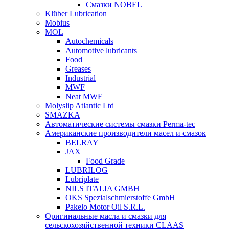
Смазки NOBEL
Klüber Lubrication
Mobius
MOL
Autochemicals
Automotive lubricants
Food
Greases
Industrial
MWF
Neat MWF
Molyslip Atlantic Ltd
SMAZKA
Автоматические системы смазки Perma-tec
Американские производители масел и смазок
BELRAY
JAX
Food Grade
LUBRILOG
Lubriplate
NILS ITALIA GMBH
OKS Spezialschmierstoffe GmbH
Pakelo Motor Oil S.R.L.
Оригинальные масла и смазки для
сельскохозяйственной техники CLAAS