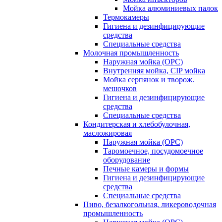
Мойка алюминиевых палок
Термокамеры
Гигиена и дезинфицирующие
средства
Специальные средства
Молочная промышленность
Наружная мойка (ОРС)
Внутренняя мойка, CIP мойка
Мойка серпянок и творож.
мешочков
Гигиена и дезинфицирующие
средства
Специальные средства
Кондитерская и хлебобулочная,
масложировая
Наружная мойка (ОРС)
Таромоечное, посудомоечное
оборудование
Печные камеры и формы
Гигиена и дезинфицирующие
средства
Специальные средства
Пиво, безалкогольная, ликероводочная
промышленность