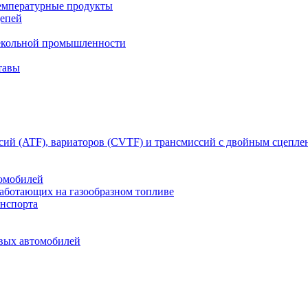
емпературные продукты
цепей
текольной промышленности
тавы
сий (ATF), вариаторов (CVTF) и трансмиссий с двойным сцепл
томобилей
работающих на газообразном топливе
анспорта
овых автомобилей