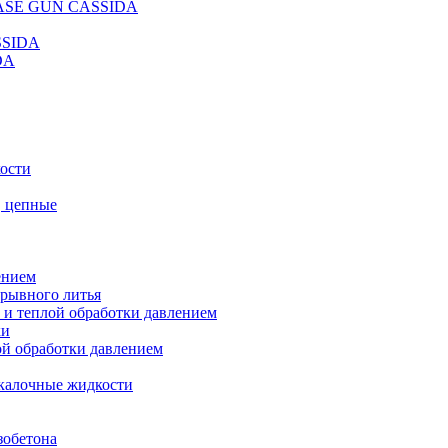
REASE GUN CASSIDA
SSIDA
DA
кости
, цепные
ением
ерывного литья
 и теплой обработки давлением
ки
ой обработки давлением
калочные жидкости
зобетона