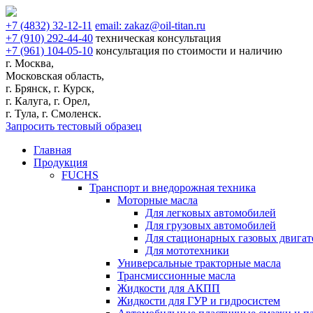
+7
(4832)
32-12-11
email:
zakaz@oil-titan.ru
+7
(910)
292-44-40
техническая консультация
+7
(961)
104-05-10
консультация по стоимости и наличию
г. Москва,
Московская область,
г. Брянск, г. Курск,
г. Калуга, г. Орел,
г. Тула, г. Смоленск.
Запросить тестовый образец
Главная
Продукция
FUCHS
Транспорт и внедорожная техника
Моторные масла
Для легковых автомобилей
Для грузовых автомобилей
Для стационарных газовых двигат
Для мототехники
Универсальные тракторные масла
Трансмиссионные масла
Жидкости для АКПП
Жидкости для ГУР и гидросистем