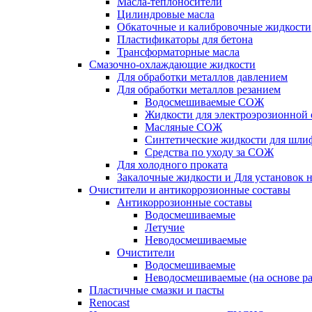
Масла-теплоносители
Цилиндровые масла
Обкаточные и калибровочные жидкости
Пластификаторы для бетона
Трансформаторные масла
Смазочно-охлаждающие жидкости
Для обработки металлов давлением
Для обработки металлов резанием
Водосмешиваемые СОЖ
Жидкости для электроэрозионной 
Масляные СОЖ
Синтетические жидкости для шли
Средства по уходу за СОЖ
Для холодного проката
Закалочные жидкости и Для установок 
Очистители и антикоррозионные составы
Антикоррозионные составы
Водосмешиваемые
Летучие
Неводосмешиваемые
Очистители
Водосмешиваемые
Неводосмешиваемые (на основе ра
Пластичные смазки и пасты
Renocast