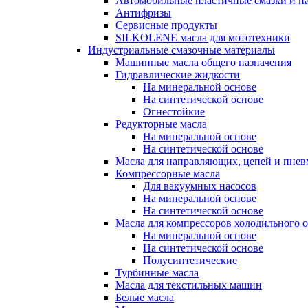
Автомобильные пластичные смазки и п
Антифризы
Сервисные продукты
SILKOLENE масла для мототехники
Индустриальные смазочные материалы
Машинные масла общего назначения
Гидравлические жидкости
На минеральной основе
На синтетической основе
Огнестойкие
Редукторные масла
На минеральной основе
На синтетической основе
Масла для направляющих, цепей и пне
Компрессорные масла
Для вакуумных насосов
На минеральной основе
На синтетической основе
Масла для компрессоров холодильного 
На минеральной основе
На синтетической основе
Полусинтетические
Турбинные масла
Масла для текстильных машин
Белые масла