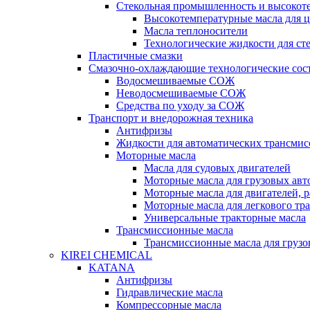
Стекольная промышленность и высокот
Высокотемпературные масла для 
Масла теплоносители
Технологические жидкости для с
Пластичные смазки
Смазочно-охлаждающие технологические сос
Водосмешиваемые СОЖ
Неводосмешиваемые СОЖ
Средства по уходу за СОЖ
Транспорт и внедорожная техника
Антифризы
Жидкости для автоматических трансмис
Моторные масла
Масла для судовых двигателей
Моторные масла для грузовых ав
Моторные масла для двигателей, 
Моторные масла для легкового тр
Универсальные тракторные масла
Трансмиссионные масла
Трансмиссионные масла для груз
KIREI CHEMICAL
KATANA
Антифризы
Гидравлические масла
Компрессорные масла