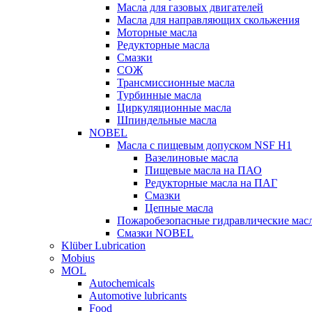
Масла для газовых двигателей
Масла для направляющих скольжения
Моторные масла
Редукторные масла
Смазки
СОЖ
Трансмиссионные масла
Турбинные масла
Циркуляционные масла
Шпиндельные масла
NOBEL
Масла с пищевым допуском NSF H1
Вазелиновые масла
Пищевые масла на ПАО
Редукторные масла на ПАГ
Смазки
Цепные масла
Пожаробезопасные гидравлические мас
Смазки NOBEL
Klüber Lubrication
Mobius
MOL
Autochemicals
Automotive lubricants
Food