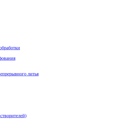
обработки
фования
непрерывного литья
створителей)