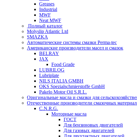
Greases
Industrial
MWF
Neat MWF
Полный каталог
Molyslip Atlantic Ltd
SMAZKA
Автоматические системы смазки Perma-tec
Американские производители масел и смазок
BELRAY
JAX
Food Grade
LUBRILOG
Lubriplate
NILS ITALIA GMBH
OKS Spezialschmierstoffe GmbH
Pakelo Motor Oil S.R.L.
Оригинальные масла и смазки для сельскохозяйст
Отечественные производители смазочных материал
C.N.R.G.
Моторные масла
ГОСТ
Для бензиновых двигателей
Для газовых двигателей
Для двухтактных двигателей