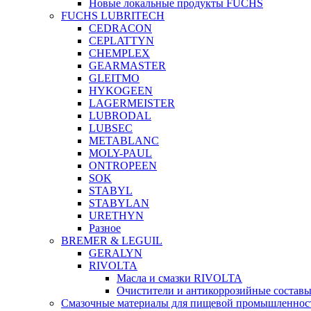
Новые локальные продукты FUCHS
FUCHS LUBRITECH
CEDRACON
CEPLATTYN
CHEMPLEX
GEARMASTER
GLEITMO
HYKOGEEN
LAGERMEISTER
LUBRODAL
LUBSEC
METABLANC
MOLY-PAUL
ONTROPEEN
SOK
STABYL
STABYLAN
URETHYN
Разное
BREMER & LEGUIL
GERALYN
RIVOLTA
Масла и смазки RIVOLTA
Очистители и антикоррозийные соста
Смазочные материалы для пищевой промышленно