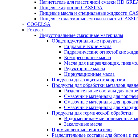
Нагнетатель для пластичной смазки HD G
Пищевые аэрозоли CASSIDA
Пищевые масла и специальные жидкости CA
Пищевые пластичные смазки и пасты CASSI
COGELSA
Foxgear
Индустриальные смазочные материалы
Общеиндустриальные продукты
Гидравлические масла
Гидравлические огнестойкие жид
Компрессорные масла
Масла для направляющих, пневмо
Редукторные масла
Циркуляционные масла
Продукты для защиты от коррозии
Продукты для обработки металлов давл
Разделительные составы для непр
Смазочные материалы для горячей
Смазочные материалы для прокат
Смазочные материалы для холодн
Продукты для термической обработки
Водосмешиваемые полимерные за
Закалочные масла
Промышленные очистители
Разделительные составы для бетона и га