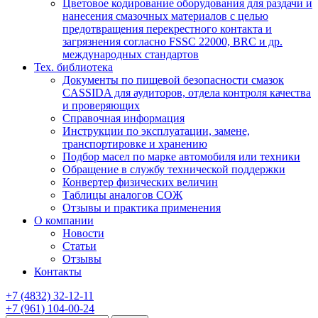
Цветовое кодирование оборудования для раздачи и
нанесения смазочных материалов с целью
предотвращения перекрестного контакта и
загрязнения согласно FSSC 22000, BRC и др.
международных стандартов
Тех. библиотека
Документы по пищевой безопасности смазок
CASSIDA для аудиторов, отдела контроля качества
и проверяющих
Справочная информация
Инструкции по эксплуатации, замене,
транспортировке и хранению
Подбор масел по марке автомобиля или техники
Обращение в службу технической поддержки
Конвертер физических величин
Таблицы аналогов СОЖ
Отзывы и практика применения
О компании
Новости
Статьи
Отзывы
Контакты
+7
(4832)
32-12-11
+7
(961)
104-00-24