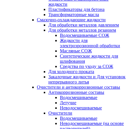
жидкости
Пластификаторы для бетона
Трансформаторные масла
Смазочно-охлаждающие жидкости
Для обработки металлов давлением
Для обработки металлов резанием
Водосмешиваемые СОЖ
Жидкости для
электроэрозионной обработки
Масляные СОЖ
Синтетические жидкости для
шлифования
Средства по уходу за СОЖ
Для холодного проката
Закалочные жидкости и Для установок
непрерывного литья
Очистители и антикоррозионные составы
Антикоррозионные составы
Водосмешиваемые
Летучие
Неводосмешиваемые
Очистители
Водосмешиваемые
Неводосмешиваемые (на основе
растворителей)