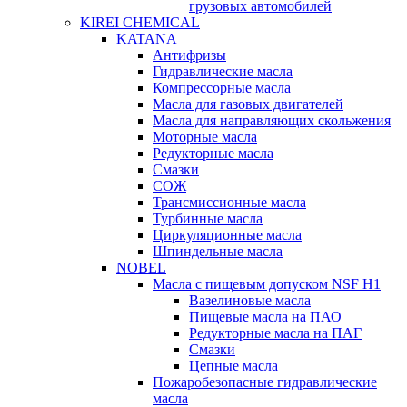
грузовых автомобилей
KIREI CHEMICAL
KATANA
Антифризы
Гидравлические масла
Компрессорные масла
Масла для газовых двигателей
Масла для направляющих скольжения
Моторные масла
Редукторные масла
Смазки
СОЖ
Трансмиссионные масла
Турбинные масла
Циркуляционные масла
Шпиндельные масла
NOBEL
Масла с пищевым допуском NSF H1
Вазелиновые масла
Пищевые масла на ПАО
Редукторные масла на ПАГ
Смазки
Цепные масла
Пожаробезопасные гидравлические
масла