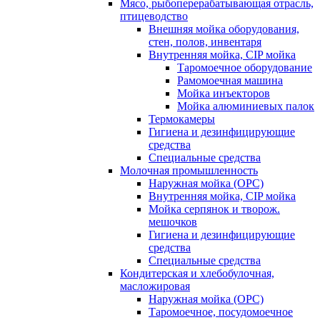
Мясо, рыбоперерабатывающая отрасль,
птицеводство
Внешняя мойка оборудования,
стен, полов, инвентаря
Внутренняя мойка, CIP мойка
Таромоечное оборудование
Рамомоечная машина
Мойка инъекторов
Мойка алюминиевых палок
Термокамеры
Гигиена и дезинфицирующие
средства
Специальные средства
Молочная промышленность
Наружная мойка (ОРС)
Внутренняя мойка, CIP мойка
Мойка серпянок и творож.
мешочков
Гигиена и дезинфицирующие
средства
Специальные средства
Кондитерская и хлебобулочная,
масложировая
Наружная мойка (ОРС)
Таромоечное, посудомоечное