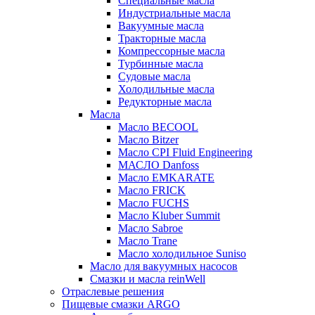
Специальные масла
Индустриальные масла
Вакуумные масла
Тракторные масла
Компрессорные масла
Турбинные масла
Судовые масла
Холодильные масла
Редукторные масла
Масла
Масло BECOOL
Масло Bitzer
Масло CPI Fluid Engineering
МАСЛО Danfoss
Масло EMKARATE
Масло FRICK
Масло FUCHS
Масло Kluber Summit
Масло Sabroe
Масло Trane
Масло холодильное Suniso
Масло для вакуумных насосов
Смазки и масла reinWell
Отраслевые решения
Пищевые смазки ARGO