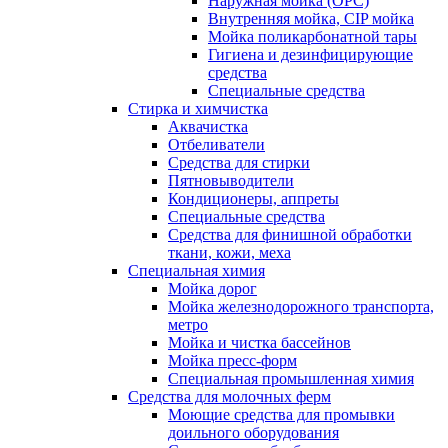
Наружная мойка (ОРС)
Внутренняя мойка, CIP мойка
Мойка поликарбонатной тары
Гигиена и дезинфицирующие
средства
Специальные средства
Стирка и химчистка
Аквачистка
Отбеливатели
Средства для стирки
Пятновыводители
Кондиционеры, аппреты
Специальные средства
Средства для финишной обработки
ткани, кожи, меха
Специальная химия
Мойка дорог
Мойка железнодорожного транспорта,
метро
Мойка и чистка бассейнов
Мойка пресс-форм
Специальная промышленная химия
Средства для молочных ферм
Моющие средства для промывки
доильного оборудования