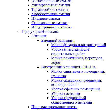
Автомобильные смазки
Универсальные смазки
Термостойкие смазки
Морозостойкие смазки
Пищевые смазки
Силиконовые смазки
Индустриальные смазки
Продукция Новелхим
Клининг
Внешний клининг
Мойка фасадов и витрин зданий
Уборка и чистка после
строительных работ
Мойка памятников, переходов
дорог
Внутренний клининг/HORECA
Мойка санитарных помещений,
туалетов
Мойка складских помещений,
все виды полов
Уборка офисных помещений
Уборка гостиниц
Уборка предприятий
общественного питания
Пищевая промышленность