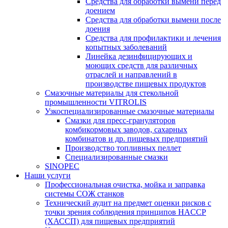
Средства для обработки вымени перед
доением
Средства для обработки вымени после
доения
Средства для профилактики и лечения
копытных заболеваний
Линейка дезинфицирующих и
моющих средств для различных
отраслей и направлений в
производстве пищевых продуктов
Смазочные материалы для стекольной
промышленности VITROLIS
Узкоспециализированные смазочные материалы
Смазки для пресс-грануляторов
комбикормовых заводов, сахарных
комбинатов и др. пищевых предприятий
Производство топливных пеллет
Специализированные смазки
SINOPEC
Наши услуги
Профессиональная очистка, мойка и заправка
системы СОЖ станков
Технический аудит на предмет оценки рисков с
точки зрения соблюдения принципов HACCP
(ХАССП) для пищевых предприятий