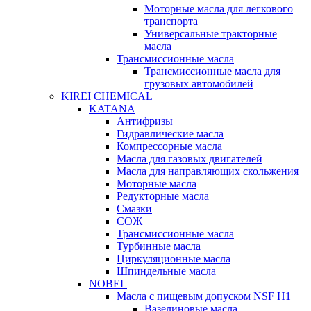
Моторные масла для легкового
транспорта
Универсальные тракторные
масла
Трансмиссионные масла
Трансмиссионные масла для
грузовых автомобилей
KIREI CHEMICAL
KATANA
Антифризы
Гидравлические масла
Компрессорные масла
Масла для газовых двигателей
Масла для направляющих скольжения
Моторные масла
Редукторные масла
Смазки
СОЖ
Трансмиссионные масла
Турбинные масла
Циркуляционные масла
Шпиндельные масла
NOBEL
Масла с пищевым допуском NSF H1
Вазелиновые масла