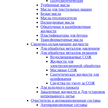
Полусинтетические
Турбинные масла
Масла для текстильных машин
Белые масла
Масла-теплоносители
Цилиндровые масла
Обкаточные и калибровочные
жидкости
Пластификаторы для бетона
Трансформаторные масла
Смазочно-охлаждающие жидкости
Для обработки металлов давлением
Для обработки металлов резанием
Водосмешиваемые СОЖ
Жидкости для
электроэрозионной обработки
Масляные СОЖ
Синтетические жидкости для
шлифования
Средства по уходу за СОЖ
Для холодного проката
Закалочные жидкости и Для установок
непрерывного литья
Очистители и антикоррозионные составы
Антикоррозионные составы