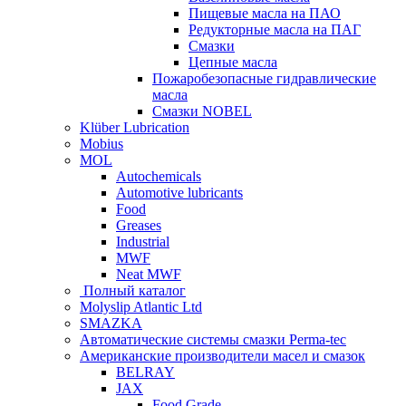
Пищевые масла на ПАО
Редукторные масла на ПАГ
Смазки
Цепные масла
Пожаробезопасные гидравлические
масла
Смазки NOBEL
Klüber Lubrication
Mobius
MOL
Autochemicals
Automotive lubricants
Food
Greases
Industrial
MWF
Neat MWF
Полный каталог
Molyslip Atlantic Ltd
SMAZKA
Автоматические системы смазки Perma-tec
Американские производители масел и смазок
BELRAY
JAX
Food Grade