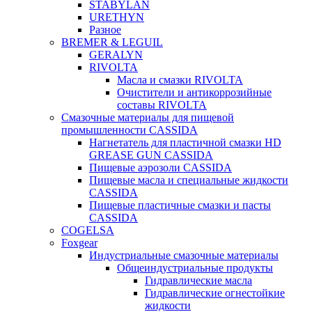
STABYLAN
URETHYN
Разное
BREMER & LEGUIL
GERALYN
RIVOLTA
Масла и смазки RIVOLTA
Очистители и антикоррозийные
составы RIVOLTA
Смазочные материалы для пищевой
промышленности CASSIDA
Нагнетатель для пластичной смазки HD
GREASE GUN CASSIDA
Пищевые аэрозоли CASSIDA
Пищевые масла и специальные жидкости
CASSIDA
Пищевые пластичные смазки и пасты
CASSIDA
COGELSA
Foxgear
Индустриальные смазочные материалы
Общеиндустриальные продукты
Гидравлические масла
Гидравлические огнестойкие
жидкости