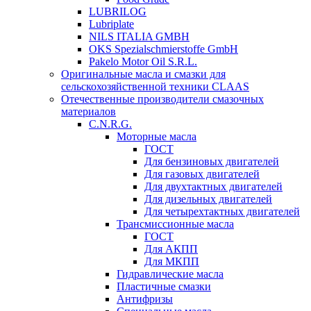
LUBRILOG
Lubriplate
NILS ITALIA GMBH
OKS Spezialschmierstoffe GmbH
Pakelo Motor Oil S.R.L.
Оригинальные масла и смазки для
сельскохозяйственной техники CLAAS
Отечественные производители смазочных
материалов
C.N.R.G.
Моторные масла
ГОСТ
Для бензиновых двигателей
Для газовых двигателей
Для двухтактных двигателей
Для дизельных двигателей
Для четырехтактных двигателей
Трансмиссионные масла
ГОСТ
Для АКПП
Для МКПП
Гидравлические масла
Пластичные смазки
Антифризы