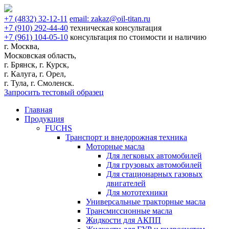
+7
(4832)
32-12-11
email:
zakaz@oil-titan.ru
+7
(910)
292-44-40
техническая консультация
+7
(961)
104-05-10
консультация по стоимости и наличию
г. Москва,
Московская область,
г. Брянск, г. Курск,
г. Калуга, г. Орел,
г. Тула, г. Смоленск.
Запросить тестовый образец
Главная
Продукция
FUCHS
Транспорт и внедорожная техника
Моторные масла
Для легковых автомобилей
Для грузовых автомобилей
Для стационарных газовых
двигателей
Для мототехники
Универсальные тракторные масла
Трансмиссионные масла
Жидкости для АКПП