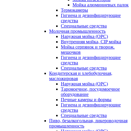
Мойка алюминиевых палок
Термокамеры
Гигиена и дезинфицирующие
средства
Специальные средства
Молочная промышленность
Наружная мойка (ОРС)
Внутренняя мойка, CIP мойка
Мойка серпянок и творож.
мешочков
Гигиена и дезинфицирующие
средства
Специальные средства
Кондитерская и хлебобулочная,
масложировая
Наружная мойка (ОРС)
Таромоечное, посудомоечное
оборудование
Печные камеры и формы
Гигиена и дезинфицирующие
средства
Специальные средства
Пиво, безалкогольная, ликероводочная
промышленность