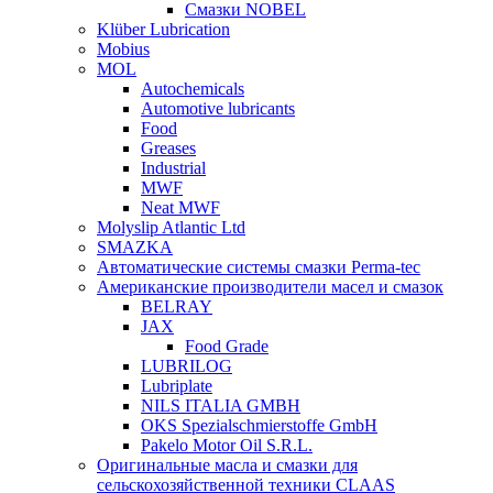
Смазки NOBEL
Klüber Lubrication
Mobius
MOL
Autochemicals
Automotive lubricants
Food
Greases
Industrial
MWF
Neat MWF
Molyslip Atlantic Ltd
SMAZKA
Автоматические системы смазки Perma-tec
Американские производители масел и смазок
BELRAY
JAX
Food Grade
LUBRILOG
Lubriplate
NILS ITALIA GMBH
OKS Spezialschmierstoffe GmbH
Pakelo Motor Oil S.R.L.
Оригинальные масла и смазки для
сельскохозяйственной техники CLAAS