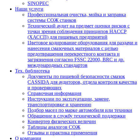
SINOPEC
Наши услуги
Профессиональная очистка, мойка и заправка
системы СОЖ станков
Технический аудит на предмет оценки рисков с
точки зрения соблюдения принципов HACCP
(ХАССП) для пищевых предприятий
Цветовое кодирование оборудования для раздачи и
нанесения смазочных материалов с целью
предотвращения перекрестного контакта и
загрязнения согласно FSSC 22000, BRC и др.
международных стандартов
Тех. библиотека
Документы по пищевой безопасности смазок
CASSIDA для аудиторов, отдела контроля качества
и проверяющих
Справочная информация
Инструкции по эксплуатации, замене,
транспортировке и хранению
Подбор масел по марке автомобиля или техники
Обращение в службу технической поддержки
Конвертер физических величин
Таблицы аналогов СОЖ
Отзывы и практика применения
О компании