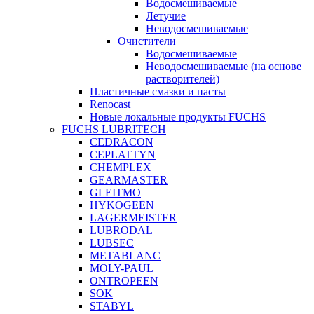
Водосмешиваемые
Летучие
Неводосмешиваемые
Очистители
Водосмешиваемые
Неводосмешиваемые (на основе
растворителей)
Пластичные смазки и пасты
Renocast
Новые локальные продукты FUCHS
FUCHS LUBRITECH
CEDRACON
CEPLATTYN
CHEMPLEX
GEARMASTER
GLEITMO
HYKOGEEN
LAGERMEISTER
LUBRODAL
LUBSEC
METABLANC
MOLY-PAUL
ONTROPEEN
SOK
STABYL