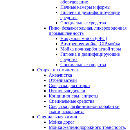
оборудование
Печные камеры и формы
Гигиена и дезинфицирующие
средства
Специальные средства
Пиво, безалкогольная, ликероводочная
промышленность
Наружная мойка (ОРС)
Внутренняя мойка, CIP мойка
Мойка поликарбонатной тары
Гигиена и дезинфицирующие
средства
Специальные средства
Стирка и химчистка
Аквачистка
Отбеливатели
Средства для стирки
Пятновыводители
Кондиционеры, аппреты
Специальные средства
Средства для финишной обработки
ткани, кожи, меха
Специальная химия
Мойка дорог
Мойка железнодорожного транспорта,