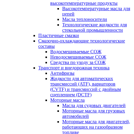
высокотемпературные продукты
Высокотемпературные масла для
цепей
Масла теплоносители
Технологические жидкости для
стекольной промышленности
Пластичные смазки
Смазочно-охлаждающие технологические
составы
Водосмешиваемые СОЖ
Неводосмешиваемые СОЖ
Средства по уходу за СОЖ
Транспорт и внедорожная техника
Антифризы
Жидкости для автоматических
трансмиссий (ATF), вариаторов
(CVTF) и трансмиссий с двойным
сцеплением (DCTF)
Моторные масла
Масла для судовых двигателей
Моторные масла для грузовых
автомобилей
Моторные масла для двигателей,
работающих на газообразном
топливе