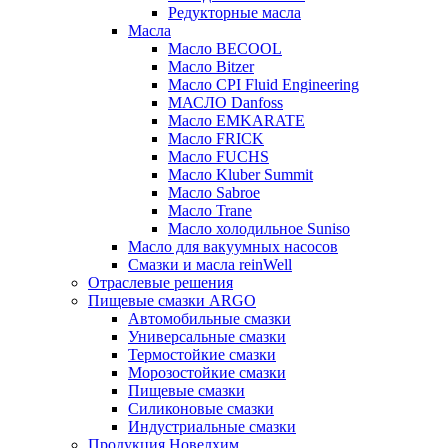
Редукторные масла
Масла
Масло BECOOL
Масло Bitzer
Масло CPI Fluid Engineering
МАСЛО Danfoss
Масло EMKARATE
Масло FRICK
Масло FUCHS
Масло Kluber Summit
Масло Sabroe
Масло Trane
Масло холодильное Suniso
Масло для вакуумных насосов
Смазки и масла reinWell
Отраслевые решения
Пищевые смазки ARGO
Автомобильные смазки
Универсальные смазки
Термостойкие смазки
Морозостойкие смазки
Пищевые смазки
Силиконовые смазки
Индустриальные смазки
Продукция Новелхим