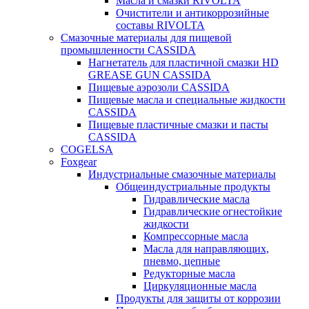
Масла и смазки RIVOLTA
Очистители и антикоррозийные
составы RIVOLTA
Смазочные материалы для пищевой
промышленности CASSIDA
Нагнетатель для пластичной смазки HD
GREASE GUN CASSIDA
Пищевые аэрозоли CASSIDA
Пищевые масла и специальные жидкости
CASSIDA
Пищевые пластичные смазки и пасты
CASSIDA
COGELSA
Foxgear
Индустриальные смазочные материалы
Общеиндустриальные продукты
Гидравлические масла
Гидравлические огнестойкие
жидкости
Компрессорные масла
Масла для направляющих,
пневмо, цепные
Редукторные масла
Циркуляционные масла
Продукты для защиты от коррозии