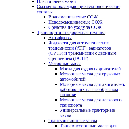
Пластичные смазки
Смазочно-охлаждающие технологические
составы
Водосмешиваемые СОЖ
Неводосмешиваемые СОЖ
Средства по уходу за СОЖ
Транспорт и внедорожная техника
Антифризы
Жидкости для автоматических
трансмиссий (ATF), вариаторов
(CVTF) и трансмиссий с двойным
сцеплением (DCTF)
Моторные масла
Масла для судовых двигателей
Моторные масла для грузовых
автомобилей
Моторные масла для двигателей,
работающих на газообразном
топливе
Моторные масла для легкового
транспорта
Универсальные тракторные
масла
Трансмиссионные масла
Трансмиссионные масла для