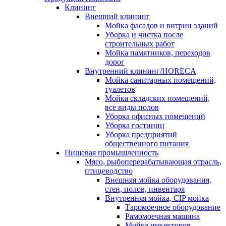
Клининг
Внешний клининг
Мойка фасадов и витрин зданий
Уборка и чистка после
строительных работ
Мойка памятников, переходов
дорог
Внутренний клининг/HORECA
Мойка санитарных помещений,
туалетов
Мойка складских помещений,
все виды полов
Уборка офисных помещений
Уборка гостиниц
Уборка предприятий
общественного питания
Пищевая промышленность
Мясо, рыбоперерабатывающая отрасль,
птицеводство
Внешняя мойка оборудования,
стен, полов, инвентаря
Внутренняя мойка, CIP мойка
Таромоечное оборудование
Рамомоечная машина
Мойка инъекторов