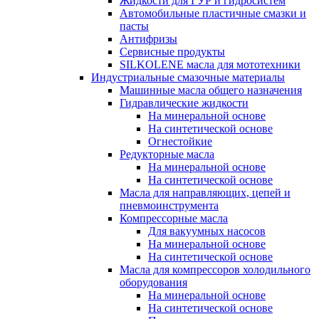
Жидкости для ГУР и гидросистем
Автомобильные пластичные смазки и
пасты
Антифризы
Сервисные продукты
SILKOLENE масла для мототехники
Индустриальные смазочные материалы
Машинные масла общего назначения
Гидравлические жидкости
На минеральной основе
На синтетической основе
Огнестойкие
Редукторные масла
На минеральной основе
На синтетической основе
Масла для направляющих, цепей и
пневмоинструмента
Компрессорные масла
Для вакуумных насосов
На минеральной основе
На синтетической основе
Масла для компрессоров холодильного
оборудования
На минеральной основе
На синтетической основе