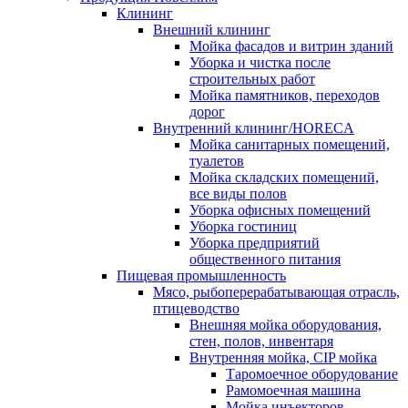
Клининг
Внешний клининг
Мойка фасадов и витрин зданий
Уборка и чистка после
строительных работ
Мойка памятников, переходов
дорог
Внутренний клининг/HORECA
Мойка санитарных помещений,
туалетов
Мойка складских помещений,
все виды полов
Уборка офисных помещений
Уборка гостиниц
Уборка предприятий
общественного питания
Пищевая промышленность
Мясо, рыбоперерабатывающая отрасль,
птицеводство
Внешняя мойка оборудования,
стен, полов, инвентаря
Внутренняя мойка, CIP мойка
Таромоечное оборудование
Рамомоечная машина
Мойка инъекторов