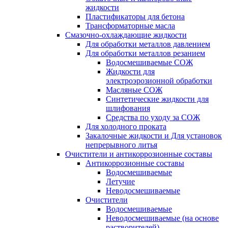
жидкости
Пластификаторы для бетона
Трансформаторные масла
Смазочно-охлаждающие жидкости
Для обработки металлов давлением
Для обработки металлов резанием
Водосмешиваемые СОЖ
Жидкости для
электроэрозионной обработки
Масляные СОЖ
Синтетические жидкости для
шлифования
Средства по уходу за СОЖ
Для холодного проката
Закалочные жидкости и Для установок
непрерывного литья
Очистители и антикоррозионные составы
Антикоррозионные составы
Водосмешиваемые
Летучие
Неводосмешиваемые
Очистители
Водосмешиваемые
Неводосмешиваемые (на основе
растворителей)