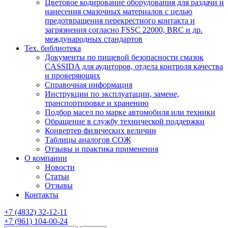
Цветовое кодирование оборудования для раздачи и
нанесения смазочных материалов с целью
предотвращения перекрестного контакта и
загрязнения согласно FSSC 22000, BRC и др.
международных стандартов
Тех. библиотека
Документы по пищевой безопасности смазок
CASSIDA для аудиторов, отдела контроля качества
и проверяющих
Справочная информация
Инструкции по эксплуатации, замене,
транспортировке и хранению
Подбор масел по марке автомобиля или техники
Обращение в службу технической поддержки
Конвертер физических величин
Таблицы аналогов СОЖ
Отзывы и практика применения
О компании
Новости
Статьи
Отзывы
Контакты
+7
(4832)
32-12-11
+7
(961)
104-00-24