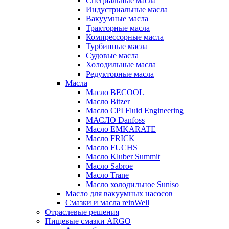
Специальные масла
Индустриальные масла
Вакуумные масла
Тракторные масла
Компрессорные масла
Турбинные масла
Судовые масла
Холодильные масла
Редукторные масла
Масла
Масло BECOOL
Масло Bitzer
Масло CPI Fluid Engineering
МАСЛО Danfoss
Масло EMKARATE
Масло FRICK
Масло FUCHS
Масло Kluber Summit
Масло Sabroe
Масло Trane
Масло холодильное Suniso
Масло для вакуумных насосов
Смазки и масла reinWell
Отраслевые решения
Пищевые смазки ARGO