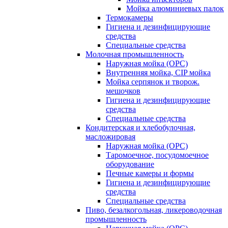
Мойка алюминиевых палок
Термокамеры
Гигиена и дезинфицирующие
средства
Специальные средства
Молочная промышленность
Наружная мойка (ОРС)
Внутренняя мойка, CIP мойка
Мойка серпянок и творож.
мешочков
Гигиена и дезинфицирующие
средства
Специальные средства
Кондитерская и хлебобулочная,
масложировая
Наружная мойка (ОРС)
Таромоечное, посудомоечное
оборудование
Печные камеры и формы
Гигиена и дезинфицирующие
средства
Специальные средства
Пиво, безалкогольная, ликероводочная
промышленность