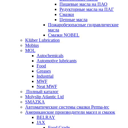
Пищевые масла на ПАО
Редукторные масла на ПАГ
Смазки
Цепные масла
Пожаробезопасные гидравлические
масла
Смазки NOBEL
Klüber Lubrication
Mobius
MOL
Autochemicals
Automotive lubricants
Food
Greases
Industrial
MWF
Neat MWF
Полный каталог
Molyslip Atlantic Ltd
SMAZKA
Автоматические системы смазки Perma-tec
Американские производители масел и смазок
BELRAY
JAX
Food Grade