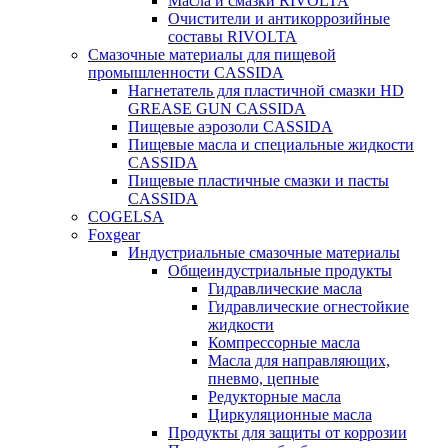
Масла и смазки RIVOLTA
Очистители и антикоррозийные
составы RIVOLTA
Смазочные материалы для пищевой
промышленности CASSIDA
Нагнетатель для пластичной смазки HD
GREASE GUN CASSIDA
Пищевые аэрозоли CASSIDA
Пищевые масла и специальные жидкости
CASSIDA
Пищевые пластичные смазки и пасты
CASSIDA
COGELSA
Foxgear
Индустриальные смазочные материалы
Общеиндустриальные продукты
Гидравлические масла
Гидравлические огнестойкие
жидкости
Компрессорные масла
Масла для направляющих,
пневмо, цепные
Редукторные масла
Циркуляционные масла
Продукты для защиты от коррозии