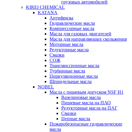
грузовых автомобилей
KIREI CHEMICAL
KATANA
Антифризы
Гидравлические масла
Компрессорные масла
Масла для газовых двигателей
Масла для направляющих скольжения
Моторные масла
Редукторные масла
Смазки
СОЖ
Трансмиссионные масла
Турбинные масла
Циркуляционные масла
Шпиндельные масла
NOBEL
Масла с пищевым допуском NSF H1
Вазелиновые масла
Пищевые масла на ПАО
Редукторные масла на ПАГ
Смазки
Цепные масла
Пожаробезопасные гидравлические
масла