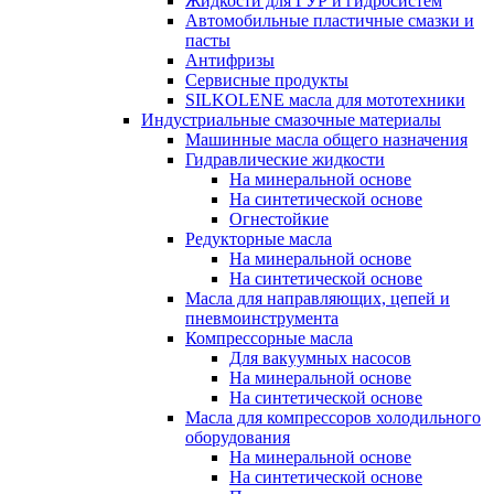
Жидкости для ГУР и гидросистем
Автомобильные пластичные смазки и
пасты
Антифризы
Сервисные продукты
SILKOLENE масла для мототехники
Индустриальные смазочные материалы
Машинные масла общего назначения
Гидравлические жидкости
На минеральной основе
На синтетической основе
Огнестойкие
Редукторные масла
На минеральной основе
На синтетической основе
Масла для направляющих, цепей и
пневмоинструмента
Компрессорные масла
Для вакуумных насосов
На минеральной основе
На синтетической основе
Масла для компрессоров холодильного
оборудования
На минеральной основе
На синтетической основе