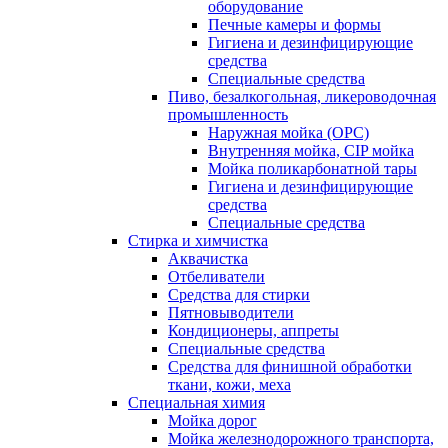
оборудование
Печные камеры и формы
Гигиена и дезинфицирующие
средства
Специальные средства
Пиво, безалкогольная, ликероводочная
промышленность
Наружная мойка (ОРС)
Внутренняя мойка, CIP мойка
Мойка поликарбонатной тары
Гигиена и дезинфицирующие
средства
Специальные средства
Стирка и химчистка
Аквачистка
Отбеливатели
Средства для стирки
Пятновыводители
Кондиционеры, аппреты
Специальные средства
Средства для финишной обработки
ткани, кожи, меха
Специальная химия
Мойка дорог
Мойка железнодорожного транспорта,