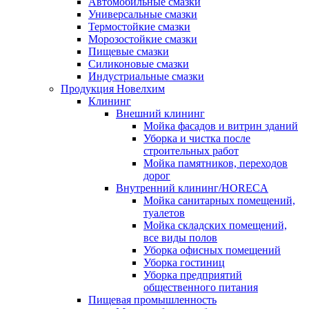
Автомобильные смазки
Универсальные смазки
Термостойкие смазки
Морозостойкие смазки
Пищевые смазки
Силиконовые смазки
Индустриальные смазки
Продукция Новелхим
Клининг
Внешний клининг
Мойка фасадов и витрин зданий
Уборка и чистка после
строительных работ
Мойка памятников, переходов
дорог
Внутренний клининг/HORECA
Мойка санитарных помещений,
туалетов
Мойка складских помещений,
все виды полов
Уборка офисных помещений
Уборка гостиниц
Уборка предприятий
общественного питания
Пищевая промышленность