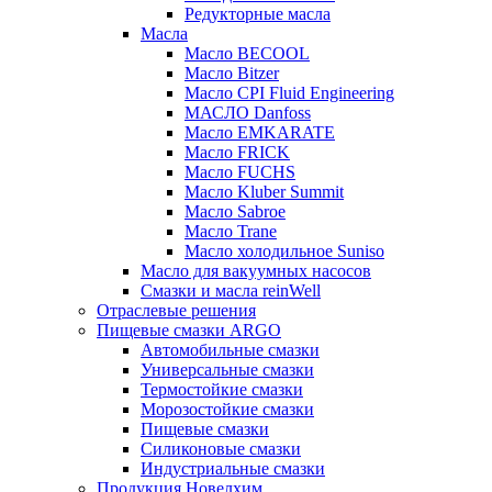
Редукторные масла
Масла
Масло BECOOL
Масло Bitzer
Масло CPI Fluid Engineering
МАСЛО Danfoss
Масло EMKARATE
Масло FRICK
Масло FUCHS
Масло Kluber Summit
Масло Sabroe
Масло Trane
Масло холодильное Suniso
Масло для вакуумных насосов
Смазки и масла reinWell
Отраслевые решения
Пищевые смазки ARGO
Автомобильные смазки
Универсальные смазки
Термостойкие смазки
Морозостойкие смазки
Пищевые смазки
Силиконовые смазки
Индустриальные смазки
Продукция Новелхим