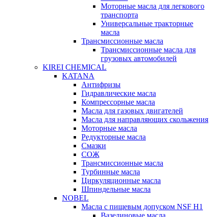
Моторные масла для легкового
транспорта
Универсальные тракторные
масла
Трансмиссионные масла
Трансмиссионные масла для
грузовых автомобилей
KIREI CHEMICAL
KATANA
Антифризы
Гидравлические масла
Компрессорные масла
Масла для газовых двигателей
Масла для направляющих скольжения
Моторные масла
Редукторные масла
Смазки
СОЖ
Трансмиссионные масла
Турбинные масла
Циркуляционные масла
Шпиндельные масла
NOBEL
Масла с пищевым допуском NSF H1
Вазелиновые масла