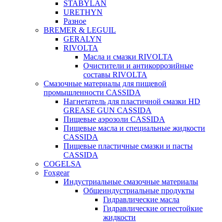
STABYLAN
URETHYN
Разное
BREMER & LEGUIL
GERALYN
RIVOLTA
Масла и смазки RIVOLTA
Очистители и антикоррозийные
составы RIVOLTA
Смазочные материалы для пищевой
промышленности CASSIDA
Нагнетатель для пластичной смазки HD
GREASE GUN CASSIDA
Пищевые аэрозоли CASSIDA
Пищевые масла и специальные жидкости
CASSIDA
Пищевые пластичные смазки и пасты
CASSIDA
COGELSA
Foxgear
Индустриальные смазочные материалы
Общеиндустриальные продукты
Гидравлические масла
Гидравлические огнестойкие
жидкости