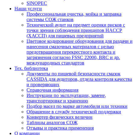
SINOPEC
Наши услуги
Профессиональная очистка, мойка и заправка
системы СОЖ станков
Технический аудит на предмет оценки рисков с
точки зрения соблюдения принципов HACCP
(ХАССП) для пищевых предприятий
Цветовое кодирование оборудования для раздачи и
нанесения смазочных материалов с целью
предотвращения перекрестного контакта и
загрязнения согласно FSSC 22000, BRC и др.
международных стандартов
Тех. библиотека
Документы по пищевой безопасности смазок
CASSIDA для аудиторов, отдела контроля качества
и проверяющих
Справочная информация
Инструкции по эксплуатации, замене,
транспортировке и хранению
Подбор масел по марке автомобиля или техники
Обращение в службу технической поддержки
Конвертер физических величин
Таблицы аналогов СОЖ
Отзывы и практика применения
О компании