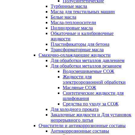
Полусинтетические
Турбинные масла
Масла для текстильных машин
Белые масла
Масла-теплоносители
Цилиндровые масла
Обкаточные и калибровочные
жидкости
Пластификаторы для бетона
Трансформаторные масла
Смазочно-охлаждающие жидкости
Для обработки металлов давлением
Для обработки металлов резанием
Водосмешиваемые СОЖ
Жидкости для
электроэрозионной обработки
Масляные СОЖ
Синтетические жидкости для
шлифования
Средства по уходу за СОЖ
Для холодного проката
Закалочные жидкости и Для установок
непрерывного литья
Очистители и антикоррозионные составы
Антикоррозионные составы