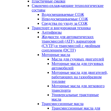
Пластичные смазки
Смазочно-охлаждающие технологические
составы
Водосмешиваемые СОЖ
Неводосмешиваемые СОЖ
Средства по уходу за СОЖ
Транспорт и внедорожная техника
Антифризы
Жидкости для автоматических
трансмиссий (ATF), вариаторов
(CVTF) и трансмиссий с двойным
сцеплением (DCTF)
Моторные масла
Масла для судовых двигателей
Моторные масла для грузовых
автомобилей
Моторные масла для двигателей,
работающих на газообразном
топливе
Моторные масла для легкового
транспорта
Универсальные тракторные
масла
Трансмиссионные масла
Трансмиссионные масла для