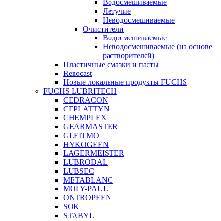
Водосмешиваемые
Летучие
Неводосмешиваемые
Очистители
Водосмешиваемые
Неводосмешиваемые (на основе
растворителей)
Пластичные смазки и пасты
Renocast
Новые локальные продукты FUCHS
FUCHS LUBRITECH
CEDRACON
CEPLATTYN
CHEMPLEX
GEARMASTER
GLEITMO
HYKOGEEN
LAGERMEISTER
LUBRODAL
LUBSEC
METABLANC
MOLY-PAUL
ONTROPEEN
SOK
STABYL