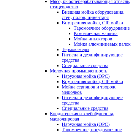
Мясо, рыбоперерабатывающая отрасль,
птицеводство
Внешняя мойка оборудования,
стен, полов, инвентаря
Внутренняя мойка, CIP мойка
Таромоечное оборудование
Рамомоечная машина
Мойка инъекторов
Мойка алюминиевых палок
Термокамеры
Гигиена и дезинфицирующие
средства
Специальные средства
Молочная промышленность
Наружная мойка (ОРС)
Внутренняя мойка, CIP мойка
Мойка серпянок и творож.
мешочков
Гигиена и дезинфицирующие
средства
Специальные средства
Кондитерская и хлебобулочная,
масложировая
Наружная мойка (ОРС)
Таромоечное, посудомоечное