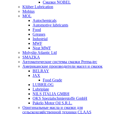
Смазки NOBEL
Klüber Lubrication
Mobius
MOL
Autochemicals
Automotive lubricants
Food
Greases
Industrial
MWF
Neat MWF
Molyslip Atlantic Ltd
SMAZKA
Автоматические системы смазки Perma-tec
Американские производители масел и смазок
BELRAY
JAX
Food Grade
LUBRILOG
Lubriplate
NILS ITALIA GMBH
OKS Spezialschmierstoffe GmbH
Pakelo Motor Oil S.R.L.
Оригинальные масла и смазки для
сельскохозяйственной техники CLAAS