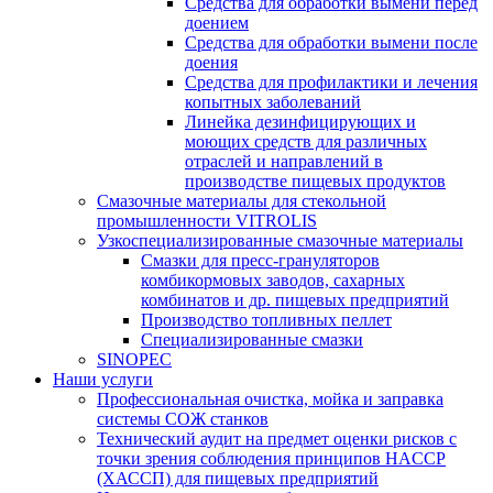
Средства для обработки вымени перед
доением
Средства для обработки вымени после
доения
Средства для профилактики и лечения
копытных заболеваний
Линейка дезинфицирующих и
моющих средств для различных
отраслей и направлений в
производстве пищевых продуктов
Смазочные материалы для стекольной
промышленности VITROLIS
Узкоспециализированные смазочные материалы
Смазки для пресс-грануляторов
комбикормовых заводов, сахарных
комбинатов и др. пищевых предприятий
Производство топливных пеллет
Специализированные смазки
SINOPEC
Наши услуги
Профессиональная очистка, мойка и заправка
системы СОЖ станков
Технический аудит на предмет оценки рисков с
точки зрения соблюдения принципов HACCP
(ХАССП) для пищевых предприятий