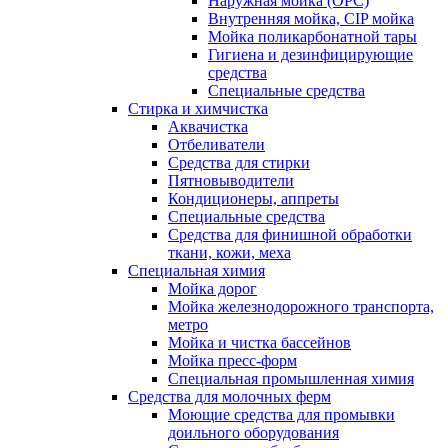
Наружная мойка (ОРС)
Внутренняя мойка, CIP мойка
Мойка поликарбонатной тары
Гигиена и дезинфицирующие
средства
Специальные средства
Стирка и химчистка
Аквачистка
Отбеливатели
Средства для стирки
Пятновыводители
Кондиционеры, аппреты
Специальные средства
Средства для финишной обработки
ткани, кожи, меха
Специальная химия
Мойка дорог
Мойка железнодорожного транспорта,
метро
Мойка и чистка бассейнов
Мойка пресс-форм
Специальная промышленная химия
Средства для молочных ферм
Моющие средства для промывки
доильного оборудования