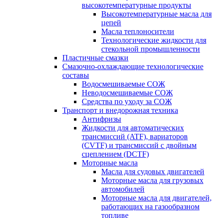
высокотемпературные продукты
Высокотемпературные масла для
цепей
Масла теплоносители
Технологические жидкости для
стекольной промышленности
Пластичные смазки
Смазочно-охлаждающие технологические
составы
Водосмешиваемые СОЖ
Неводосмешиваемые СОЖ
Средства по уходу за СОЖ
Транспорт и внедорожная техника
Антифризы
Жидкости для автоматических
трансмиссий (ATF), вариаторов
(CVTF) и трансмиссий с двойным
сцеплением (DCTF)
Моторные масла
Масла для судовых двигателей
Моторные масла для грузовых
автомобилей
Моторные масла для двигателей,
работающих на газообразном
топливе