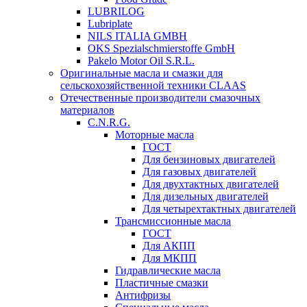
LUBRILOG
Lubriplate
NILS ITALIA GMBH
OKS Spezialschmierstoffe GmbH
Pakelo Motor Oil S.R.L.
Оригинальные масла и смазки для
сельскохозяйственной техники CLAAS
Отечественные производители смазочных
материалов
C.N.R.G.
Моторные масла
ГОСТ
Для бензиновых двигателей
Для газовых двигателей
Для двухтактных двигателей
Для дизельных двигателей
Для четырехтактных двигателей
Трансмиссионные масла
ГОСТ
Для АКПП
Для МКПП
Гидравлические масла
Пластичные смазки
Антифризы