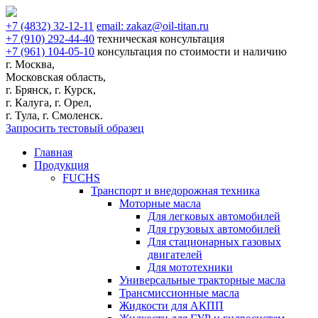
+7
(4832)
32-12-11
email:
zakaz@oil-titan.ru
+7
(910)
292-44-40
техническая консультация
+7
(961)
104-05-10
консультация по стоимости и наличию
г. Москва,
Московская область,
г. Брянск, г. Курск,
г. Калуга, г. Орел,
г. Тула, г. Смоленск.
Запросить тестовый образец
Главная
Продукция
FUCHS
Транспорт и внедорожная техника
Моторные масла
Для легковых автомобилей
Для грузовых автомобилей
Для стационарных газовых
двигателей
Для мототехники
Универсальные тракторные масла
Трансмиссионные масла
Жидкости для АКПП