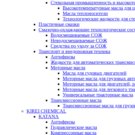
Стекольная промышленность и высокот
Высокотемпературные масла для 
Масла теплоносители
Технологические жидкости для с
Пластичные смазки
Смазочно-охлаждающие технологические сос
Водосмешиваемые СОЖ
Неводосмешиваемые СОЖ
Средства по уходу за СОЖ
Транспорт и внедорожная техника
Антифризы
Жидкости для автоматических трансмис
Моторные масла
Масла для судовых двигателей
Моторные масла для грузовых ав
Моторные масла для двигателей, 
Моторные масла для легкового тр
Универсальные тракторные масла
Трансмиссионные масла
Трансмиссионные масла для груз
KIREI CHEMICAL
KATANA
Антифризы
Гидравлические масла
Компрессорные масла