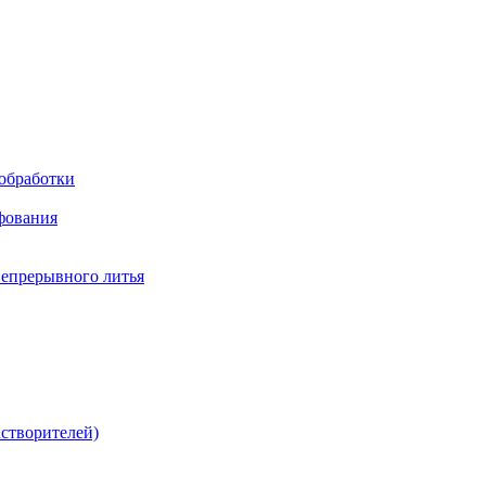
обработки
фования
непрерывного литья
створителей)