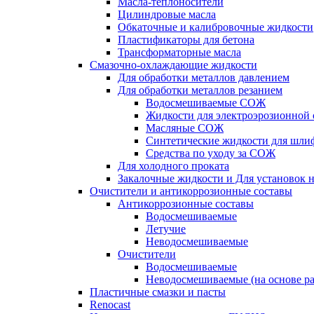
Масла-теплоносители
Цилиндровые масла
Обкаточные и калибровочные жидкости
Пластификаторы для бетона
Трансформаторные масла
Смазочно-охлаждающие жидкости
Для обработки металлов давлением
Для обработки металлов резанием
Водосмешиваемые СОЖ
Жидкости для электроэрозионной 
Масляные СОЖ
Синтетические жидкости для шли
Средства по уходу за СОЖ
Для холодного проката
Закалочные жидкости и Для установок 
Очистители и антикоррозионные составы
Антикоррозионные составы
Водосмешиваемые
Летучие
Неводосмешиваемые
Очистители
Водосмешиваемые
Неводосмешиваемые (на основе ра
Пластичные смазки и пасты
Renocast