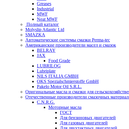
Greases
Industrial
MWF
Neat MWF
Полный каталог
Molyslip Atlantic Ltd
SMAZKA
Автоматические системы смазки Perma-tec
Американские производители масел и смазок
BELRAY
JAX
Food Grade
LUBRILOG
Lubriplate
NILS ITALIA GMBH
OKS Spezialschmierstoffe GmbH
Pakelo Motor Oil S.R.L.
Оригинальные масла и смазки для сельскохозяйст
Отечественные производители смазочных материал
C.N.R.G.
Моторные масла
ГОСТ
Для бензиновых двигателей
Для газовых двигателей
Для двухтактных двигателей