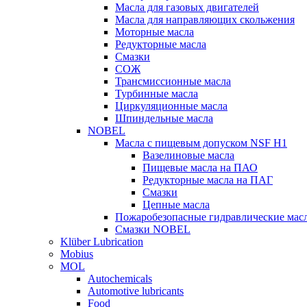
Масла для газовых двигателей
Масла для направляющих скольжения
Моторные масла
Редукторные масла
Смазки
СОЖ
Трансмиссионные масла
Турбинные масла
Циркуляционные масла
Шпиндельные масла
NOBEL
Масла с пищевым допуском NSF H1
Вазелиновые масла
Пищевые масла на ПАО
Редукторные масла на ПАГ
Смазки
Цепные масла
Пожаробезопасные гидравлические мас
Смазки NOBEL
Klüber Lubrication
Mobius
MOL
Autochemicals
Automotive lubricants
Food