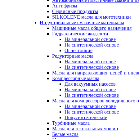
Автомобильные пластичные смазки и п
Антифризы
Сервисные продукты
SILKOLENE масла для мототехники
Индустриальные смазочные материалы
Машинные масла общего назначения
Гидравлические жидкости
На минеральной основе
На синтетической основе
Огнестойкие
Редукторные масла
На минеральной основе
На синтетической основе
Масла для направляющих, цепей и пне
Компрессорные масла
Для вакуумных насосов
На минеральной основе
На синтетической основе
Масла для компрессоров холодильного 
На минеральной основе
На синтетической основе
Полусинтетические
Турбинные масла
Масла для текстильных машин
Белые масла