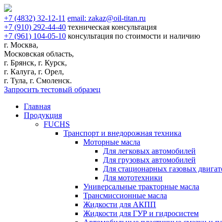
+7
(4832)
32-12-11
email:
zakaz@oil-titan.ru
+7
(910)
292-44-40
техническая консультация
+7
(961)
104-05-10
консультация по стоимости и наличию
г. Москва,
Московская область,
г. Брянск, г. Курск,
г. Калуга, г. Орел,
г. Тула, г. Смоленск.
Запросить тестовый образец
Главная
Продукция
FUCHS
Транспорт и внедорожная техника
Моторные масла
Для легковых автомобилей
Для грузовых автомобилей
Для стационарных газовых двигат
Для мототехники
Универсальные тракторные масла
Трансмиссионные масла
Жидкости для АКПП
Жидкости для ГУР и гидросистем