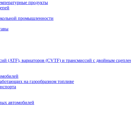
емпературные продукты
цепей
текольной промышленности
тавы
сий (ATF), вариаторов (CVTF) и трансмиссий с двойным сцепл
томобилей
работающих на газообразном топливе
анспорта
овых автомобилей