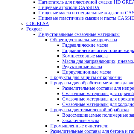
Нагнетатель для пластичной смазки HD G
Пищевые аэрозоли CASSIDA
Пищевые масла и специальные жидкости CA
Пищевые пластичные смазки и пасты CASSI
COGELSA
Foxgear
Индустриальные смазочные материалы
Общеиндустриальные продукты
Гидравлические масла
Гидравлические огнестойкие жид
Компрессорные масла
Масла для направляющих, пневмо
Редукторные масла
Циркуляционные масла
Продукты для защиты от коррозии
Продукты для обработки металлов давл
Разделительные составы для непр
Смазочные материалы для горячей
Смазочные материалы для прокат
Смазочные материалы для холодн
Продукты для термической обработки
Водосмешиваемые полимерные за
Закалочные масла
Промышленные очистители
Разделительные составы для бетона и га