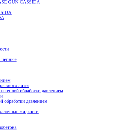
REASE GUN CASSIDA
SSIDA
DA
кости
, цепные
ением
ерывного литья
 и теплой обработки давлением
ки
ой обработки давлением
калочные жидкости
зобетона