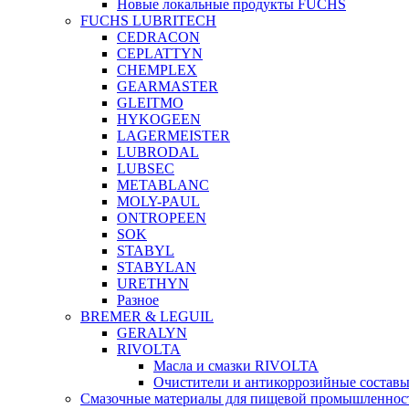
Новые локальные продукты FUCHS
FUCHS LUBRITECH
CEDRACON
CEPLATTYN
CHEMPLEX
GEARMASTER
GLEITMO
HYKOGEEN
LAGERMEISTER
LUBRODAL
LUBSEC
METABLANC
MOLY-PAUL
ONTROPEEN
SOK
STABYL
STABYLAN
URETHYN
Разное
BREMER & LEGUIL
GERALYN
RIVOLTA
Масла и смазки RIVOLTA
Очистители и антикоррозийные соста
Смазочные материалы для пищевой промышленно