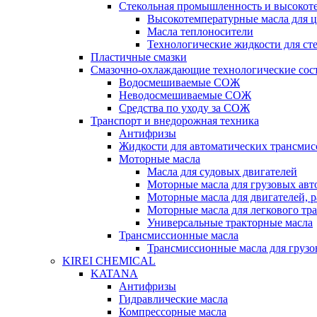
Стекольная промышленность и высокот
Высокотемпературные масла для 
Масла теплоносители
Технологические жидкости для с
Пластичные смазки
Смазочно-охлаждающие технологические сос
Водосмешиваемые СОЖ
Неводосмешиваемые СОЖ
Средства по уходу за СОЖ
Транспорт и внедорожная техника
Антифризы
Жидкости для автоматических трансмис
Моторные масла
Масла для судовых двигателей
Моторные масла для грузовых ав
Моторные масла для двигателей, 
Моторные масла для легкового тр
Универсальные тракторные масла
Трансмиссионные масла
Трансмиссионные масла для груз
KIREI CHEMICAL
KATANA
Антифризы
Гидравлические масла
Компрессорные масла