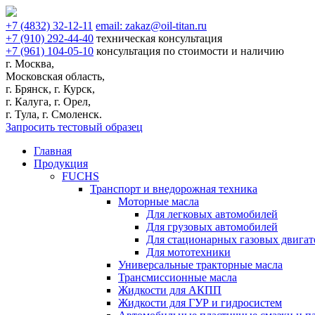
+7
(4832)
32-12-11
email:
zakaz@oil-titan.ru
+7
(910)
292-44-40
техническая консультация
+7
(961)
104-05-10
консультация по стоимости и наличию
г. Москва,
Московская область,
г. Брянск, г. Курск,
г. Калуга, г. Орел,
г. Тула, г. Смоленск.
Запросить тестовый образец
Главная
Продукция
FUCHS
Транспорт и внедорожная техника
Моторные масла
Для легковых автомобилей
Для грузовых автомобилей
Для стационарных газовых двигат
Для мототехники
Универсальные тракторные масла
Трансмиссионные масла
Жидкости для АКПП
Жидкости для ГУР и гидросистем