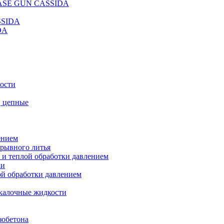
REASE GUN CASSIDA
SSIDA
DA
кости
, цепные
ением
ерывного литья
 и теплой обработки давлением
ки
ой обработки давлением
калочные жидкости
зобетона