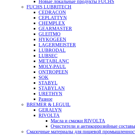
Новые локальные продукты FUCHS
FUCHS LUBRITECH
CEDRACON
CEPLATTYN
CHEMPLEX
GEARMASTER
GLEITMO
HYKOGEEN
LAGERMEISTER
LUBRODAL
LUBSEC
METABLANC
MOLY-PAUL
ONTROPEEN
SOK
STABYL
STABYLAN
URETHYN
Разное
BREMER & LEGUIL
GERALYN
RIVOLTA
Масла и смазки RIVOLTA
Очистители и антикоррозийные соста
Смазочные материалы для пищевой промышленно