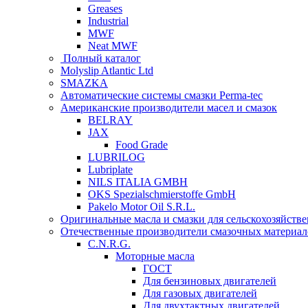
Greases
Industrial
MWF
Neat MWF
Полный каталог
Molyslip Atlantic Ltd
SMAZKA
Автоматические системы смазки Perma-tec
Американские производители масел и смазок
BELRAY
JAX
Food Grade
LUBRILOG
Lubriplate
NILS ITALIA GMBH
OKS Spezialschmierstoffe GmbH
Pakelo Motor Oil S.R.L.
Оригинальные масла и смазки для сельскохозяйст
Отечественные производители смазочных материал
C.N.R.G.
Моторные масла
ГОСТ
Для бензиновых двигателей
Для газовых двигателей
Для двухтактных двигателей