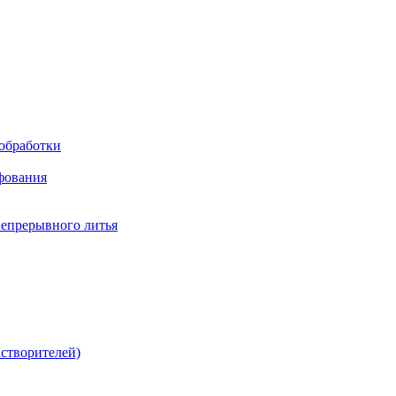
обработки
фования
непрерывного литья
створителей)