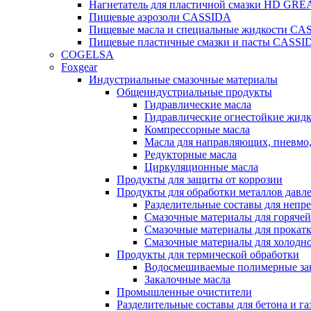
Нагнетатель для пластичной смазки HD G
Пищевые аэрозоли CASSIDA
Пищевые масла и специальные жидкости CA
Пищевые пластичные смазки и пасты CASSI
COGELSA
Foxgear
Индустриальные смазочные материалы
Общеиндустриальные продукты
Гидравлические масла
Гидравлические огнестойкие жид
Компрессорные масла
Масла для направляющих, пневмо
Редукторные масла
Циркуляционные масла
Продукты для защиты от коррозии
Продукты для обработки металлов давл
Разделительные составы для непр
Смазочные материалы для горячей
Смазочные материалы для прокат
Смазочные материалы для холодн
Продукты для термической обработки
Водосмешиваемые полимерные за
Закалочные масла
Промышленные очистители
Разделительные составы для бетона и га