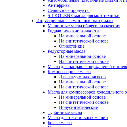
Автомобильные пластичные смазки и п
Антифризы
Сервисные продукты
SILKOLENE масла для мототехники
Индустриальные смазочные материалы
Машинные масла общего назначения
Гидравлические жидкости
На минеральной основе
На синтетической основе
Огнестойкие
Редукторные масла
На минеральной основе
На синтетической основе
Масла для направляющих, цепей и пне
Компрессорные масла
Для вакуумных насосов
На минеральной основе
На синтетической основе
Масла для компрессоров холодильного 
На минеральной основе
На синтетической основе
Полусинтетические
Турбинные масла
Масла для текстильных машин
Белые масла