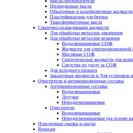
Масла-теплоносители
Цилиндровые масла
Обкаточные и калибровочные жидкости
Пластификаторы для бетона
Трансформаторные масла
Смазочно-охлаждающие жидкости
Для обработки металлов давлением
Для обработки металлов резанием
Водосмешиваемые СОЖ
Жидкости для электроэрозионной 
Масляные СОЖ
Синтетические жидкости для шли
Средства по уходу за СОЖ
Для холодного проката
Закалочные жидкости и Для установок 
Очистители и антикоррозионные составы
Антикоррозионные составы
Водосмешиваемые
Летучие
Неводосмешиваемые
Очистители
Водосмешиваемые
Неводосмешиваемые (на основе ра
Пластичные смазки и пасты
Renocast