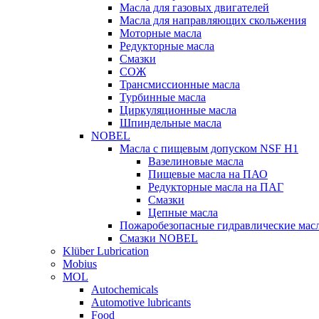
Масла для газовых двигателей
Масла для направляющих скольжения
Моторные масла
Редукторные масла
Смазки
СОЖ
Трансмиссионные масла
Турбинные масла
Циркуляционные масла
Шпиндельные масла
NOBEL
Масла с пищевым допуском NSF H1
Вазелиновые масла
Пищевые масла на ПАО
Редукторные масла на ПАГ
Смазки
Цепные масла
Пожаробезопасные гидравлические мас
Смазки NOBEL
Klüber Lubrication
Mobius
MOL
Autochemicals
Automotive lubricants
Food