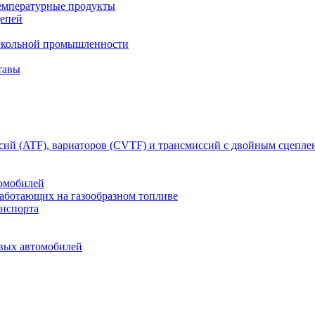
емпературные продукты
цепей
текольной промышленности
тавы
сий (ATF), вариаторов (CVTF) и трансмиссий с двойным сцепл
томобилей
работающих на газообразном топливе
анспорта
овых автомобилей