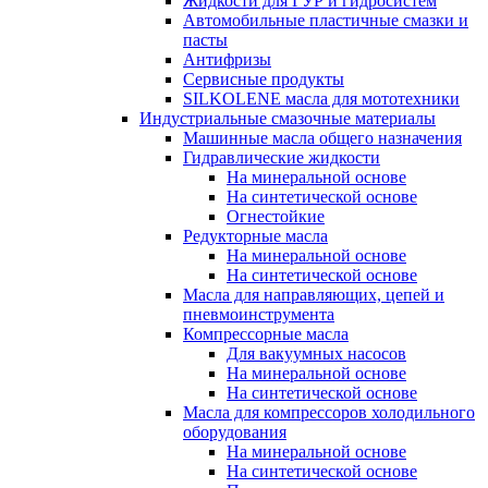
Жидкости для ГУР и гидросистем
Автомобильные пластичные смазки и
пасты
Антифризы
Сервисные продукты
SILKOLENE масла для мототехники
Индустриальные смазочные материалы
Машинные масла общего назначения
Гидравлические жидкости
На минеральной основе
На синтетической основе
Огнестойкие
Редукторные масла
На минеральной основе
На синтетической основе
Масла для направляющих, цепей и
пневмоинструмента
Компрессорные масла
Для вакуумных насосов
На минеральной основе
На синтетической основе
Масла для компрессоров холодильного
оборудования
На минеральной основе
На синтетической основе