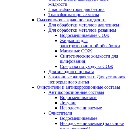
жидкости
Пластификаторы для бетона
Трансформаторные масла
Смазочно-охлаждающие жидкости
Для обработки металлов давлением
Для обработки металлов резанием
Водосмешиваемые СОЖ
Жидкости для
электроэрозионной обработки
Масляные СОЖ
Синтетические жидкости для
шлифования
Средства по уходу за СОЖ
Для холодного проката
Закалочные жидкости и Для установок
непрерывного литья
Очистители и антикоррозионные составы
Антикоррозионные составы
Водосмешиваемые
Летучие
Неводосмешиваемые
Очистители
Водосмешиваемые
Неводосмешиваемые (на основе
растворителей)