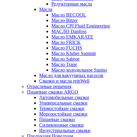
Редукторные масла
Масла
Масло BECOOL
Масло Bitzer
Масло CPI Fluid Engineering
МАСЛО Danfoss
Масло EMKARATE
Масло FRICK
Масло FUCHS
Масло Kluber Summit
Масло Sabroe
Масло Trane
Масло холодильное Suniso
Масло для вакуумных насосов
Смазки и масла reinWell
Отраслевые решения
Пищевые смазки ARGO
Автомобильные смазки
Универсальные смазки
Термостойкие смазки
Морозостойкие смазки
Пищевые смазки
Силиконовые смазки
Индустриальные смазки
Продукция Новелхим