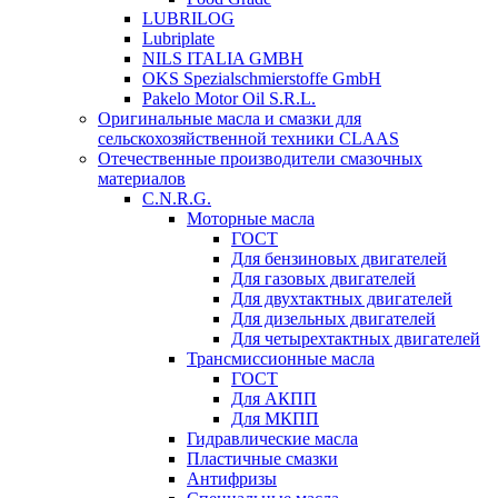
LUBRILOG
Lubriplate
NILS ITALIA GMBH
OKS Spezialschmierstoffe GmbH
Pakelo Motor Oil S.R.L.
Оригинальные масла и смазки для
сельскохозяйственной техники CLAAS
Отечественные производители смазочных
материалов
C.N.R.G.
Моторные масла
ГОСТ
Для бензиновых двигателей
Для газовых двигателей
Для двухтактных двигателей
Для дизельных двигателей
Для четырехтактных двигателей
Трансмиссионные масла
ГОСТ
Для АКПП
Для МКПП
Гидравлические масла
Пластичные смазки
Антифризы