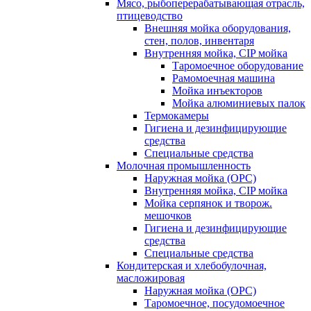
Мясо, рыбоперерабатывающая отрасль,
птицеводство
Внешняя мойка оборудования,
стен, полов, инвентаря
Внутренняя мойка, CIP мойка
Таромоечное оборудование
Рамомоечная машина
Мойка инъекторов
Мойка алюминиевых палок
Термокамеры
Гигиена и дезинфицирующие
средства
Специальные средства
Молочная промышленность
Наружная мойка (ОРС)
Внутренняя мойка, CIP мойка
Мойка серпянок и творож.
мешочков
Гигиена и дезинфицирующие
средства
Специальные средства
Кондитерская и хлебобулочная,
масложировая
Наружная мойка (ОРС)
Таромоечное, посудомоечное