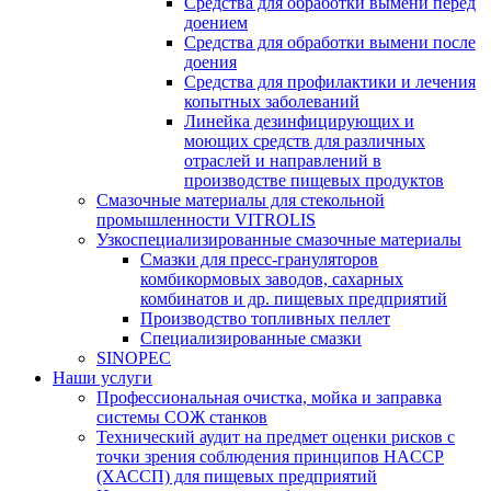
Средства для обработки вымени перед
доением
Средства для обработки вымени после
доения
Средства для профилактики и лечения
копытных заболеваний
Линейка дезинфицирующих и
моющих средств для различных
отраслей и направлений в
производстве пищевых продуктов
Смазочные материалы для стекольной
промышленности VITROLIS
Узкоспециализированные смазочные материалы
Смазки для пресс-грануляторов
комбикормовых заводов, сахарных
комбинатов и др. пищевых предприятий
Производство топливных пеллет
Специализированные смазки
SINOPEC
Наши услуги
Профессиональная очистка, мойка и заправка
системы СОЖ станков
Технический аудит на предмет оценки рисков с
точки зрения соблюдения принципов HACCP
(ХАССП) для пищевых предприятий