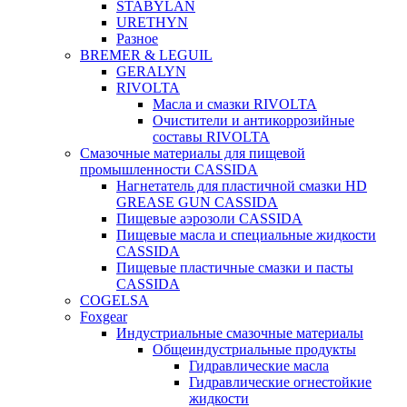
STABYLAN
URETHYN
Разное
BREMER & LEGUIL
GERALYN
RIVOLTA
Масла и смазки RIVOLTA
Очистители и антикоррозийные
составы RIVOLTA
Смазочные материалы для пищевой
промышленности CASSIDA
Нагнетатель для пластичной смазки HD
GREASE GUN CASSIDA
Пищевые аэрозоли CASSIDA
Пищевые масла и специальные жидкости
CASSIDA
Пищевые пластичные смазки и пасты
CASSIDA
COGELSA
Foxgear
Индустриальные смазочные материалы
Общеиндустриальные продукты
Гидравлические масла
Гидравлические огнестойкие
жидкости