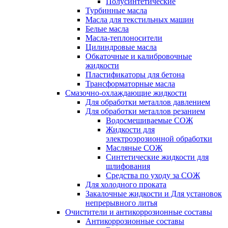
Полусинтетические
Турбинные масла
Масла для текстильных машин
Белые масла
Масла-теплоносители
Цилиндровые масла
Обкаточные и калибровочные
жидкости
Пластификаторы для бетона
Трансформаторные масла
Смазочно-охлаждающие жидкости
Для обработки металлов давлением
Для обработки металлов резанием
Водосмешиваемые СОЖ
Жидкости для
электроэрозионной обработки
Масляные СОЖ
Синтетические жидкости для
шлифования
Средства по уходу за СОЖ
Для холодного проката
Закалочные жидкости и Для установок
непрерывного литья
Очистители и антикоррозионные составы
Антикоррозионные составы