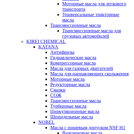
Моторные масла для легкового
транспорта
Универсальные тракторные
масла
Трансмиссионные масла
Трансмиссионные масла для
грузовых автомобилей
KIREI CHEMICAL
KATANA
Антифризы
Гидравлические масла
Компрессорные масла
Масла для газовых двигателей
Масла для направляющих скольжения
Моторные масла
Редукторные масла
Смазки
СОЖ
Трансмиссионные масла
Турбинные масла
Циркуляционные масла
Шпиндельные масла
NOBEL
Масла с пищевым допуском NSF H1
Вазелиновые масла