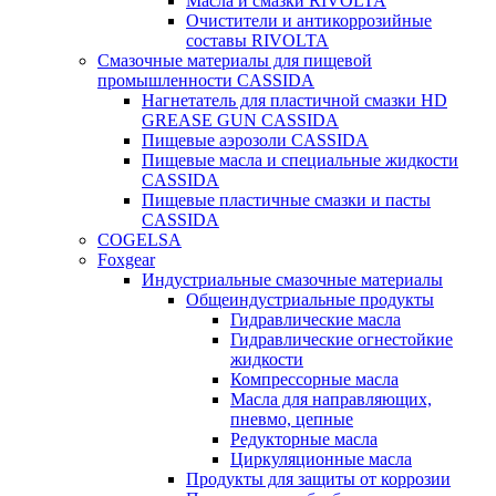
Масла и смазки RIVOLTA
Очистители и антикоррозийные
составы RIVOLTA
Смазочные материалы для пищевой
промышленности CASSIDA
Нагнетатель для пластичной смазки HD
GREASE GUN CASSIDA
Пищевые аэрозоли CASSIDA
Пищевые масла и специальные жидкости
CASSIDA
Пищевые пластичные смазки и пасты
CASSIDA
COGELSA
Foxgear
Индустриальные смазочные материалы
Общеиндустриальные продукты
Гидравлические масла
Гидравлические огнестойкие
жидкости
Компрессорные масла
Масла для направляющих,
пневмо, цепные
Редукторные масла
Циркуляционные масла
Продукты для защиты от коррозии