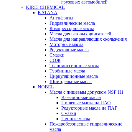
грузовых автомобилей
KIREI CHEMICAL
KATANA
Антифризы
Гидравлические масла
Компрессорные масла
Масла для газовых двигателей
Масла для направляющих скольжения
Моторные масла
Редукторные масла
Смазки
СОЖ
Трансмиссионные масла
Турбинные масла
Циркуляционные масла
Шпиндельные масла
NOBEL
Масла с пищевым допуском NSF H1
Вазелиновые масла
Пищевые масла на ПАО
Редукторные масла на ПАГ
Смазки
Цепные масла
Пожаробезопасные гидравлические
масла