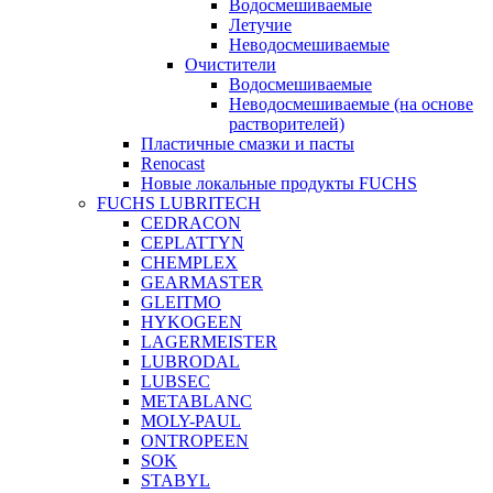
Водосмешиваемые
Летучие
Неводосмешиваемые
Очистители
Водосмешиваемые
Неводосмешиваемые (на основе
растворителей)
Пластичные смазки и пасты
Renocast
Новые локальные продукты FUCHS
FUCHS LUBRITECH
CEDRACON
CEPLATTYN
CHEMPLEX
GEARMASTER
GLEITMO
HYKOGEEN
LAGERMEISTER
LUBRODAL
LUBSEC
METABLANC
MOLY-PAUL
ONTROPEEN
SOK
STABYL