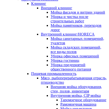
Клининг
Внешний клининг
Мойка фасадов и витрин зданий
Уборка и чистка после
строительных работ
Мойка памятников, переходов
дорог
Внутренний клининг/HORECA
Мойка санитарных помещений,
туалетов
Мойка складских помещений,
все виды полов
Уборка офисных помещений
Уборка гостиниц
Уборка предприятий
общественного питания
Пищевая промышленность
Мясо, рыбоперерабатывающая отрасль,
птицеводство
Внешняя мойка оборудования,
стен, полов, инвентаря
Внутренняя мойка, CIP мойка
Таромоечное оборудование
Рамомоечная машина
Мойка инъекторов