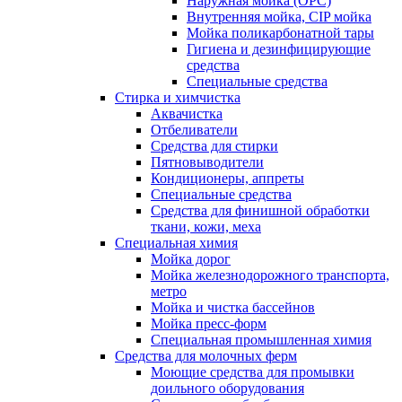
Наружная мойка (ОРС)
Внутренняя мойка, CIP мойка
Мойка поликарбонатной тары
Гигиена и дезинфицирующие
средства
Специальные средства
Стирка и химчистка
Аквачистка
Отбеливатели
Средства для стирки
Пятновыводители
Кондиционеры, аппреты
Специальные средства
Средства для финишной обработки
ткани, кожи, меха
Специальная химия
Мойка дорог
Мойка железнодорожного транспорта,
метро
Мойка и чистка бассейнов
Мойка пресс-форм
Специальная промышленная химия
Средства для молочных ферм
Моющие средства для промывки
доильного оборудования