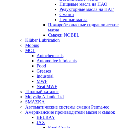
Пищевые масла на ПАО
Редукторные масла на ПАГ
Смазки
Цепные масла
Пожаробезопасные гидравлические
масла
Смазки NOBEL
Klüber Lubrication
Mobius
MOL
Autochemicals
Automotive lubricants
Food
Greases
Industrial
MWF
Neat MWF
Полный каталог
Molyslip Atlantic Ltd
SMAZKA
Автоматические системы смазки Perma-tec
Американские производители масел и смазок
BELRAY
JAX
Food Grade