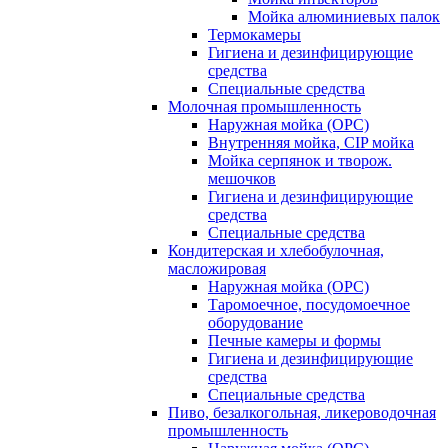
Мойка алюминиевых палок
Термокамеры
Гигиена и дезинфицирующие
средства
Специальные средства
Молочная промышленность
Наружная мойка (ОРС)
Внутренняя мойка, CIP мойка
Мойка серпянок и творож.
мешочков
Гигиена и дезинфицирующие
средства
Специальные средства
Кондитерская и хлебобулочная,
масложировая
Наружная мойка (ОРС)
Таромоечное, посудомоечное
оборудование
Печные камеры и формы
Гигиена и дезинфицирующие
средства
Специальные средства
Пиво, безалкогольная, ликероводочная
промышленность