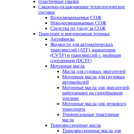
Пластичные смазки
Смазочно-охлаждающие технологические
составы
Водосмешиваемые СОЖ
Неводосмешиваемые СОЖ
Средства по уходу за СОЖ
Транспорт и внедорожная техника
Антифризы
Жидкости для автоматических
трансмиссий (ATF), вариаторов
(CVTF) и трансмиссий с двойным
сцеплением (DCTF)
Моторные масла
Масла для судовых двигателей
Моторные масла для грузовых
автомобилей
Моторные масла для двигателей,
работающих на газообразном
топливе
Моторные масла для легкового
транспорта
Универсальные тракторные
масла
Трансмиссионные масла
Трансмиссионные масла для