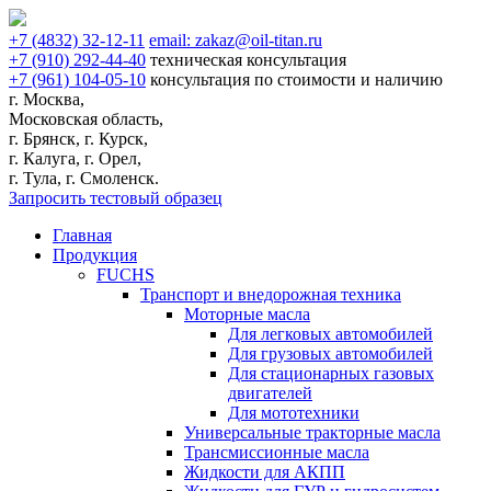
+7
(4832)
32-12-11
email:
zakaz@oil-titan.ru
+7
(910)
292-44-40
техническая консультация
+7
(961)
104-05-10
консультация по стоимости и наличию
г. Москва,
Московская область,
г. Брянск, г. Курск,
г. Калуга, г. Орел,
г. Тула, г. Смоленск.
Запросить тестовый образец
Главная
Продукция
FUCHS
Транспорт и внедорожная техника
Моторные масла
Для легковых автомобилей
Для грузовых автомобилей
Для стационарных газовых
двигателей
Для мототехники
Универсальные тракторные масла
Трансмиссионные масла
Жидкости для АКПП