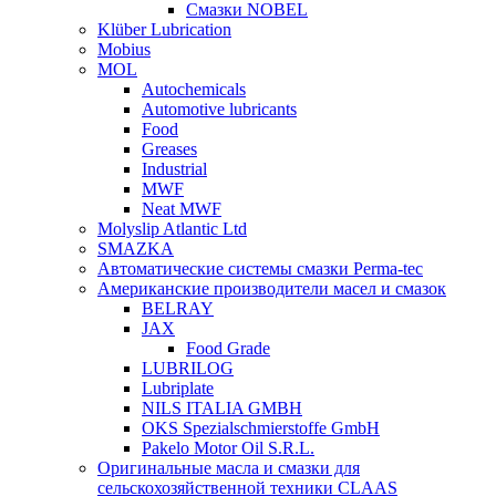
Смазки NOBEL
Klüber Lubrication
Mobius
MOL
Autochemicals
Automotive lubricants
Food
Greases
Industrial
MWF
Neat MWF
Molyslip Atlantic Ltd
SMAZKA
Автоматические системы смазки Perma-tec
Американские производители масел и смазок
BELRAY
JAX
Food Grade
LUBRILOG
Lubriplate
NILS ITALIA GMBH
OKS Spezialschmierstoffe GmbH
Pakelo Motor Oil S.R.L.
Оригинальные масла и смазки для
сельскохозяйственной техники CLAAS