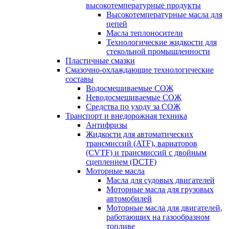
высокотемпературные продукты
Высокотемпературные масла для
цепей
Масла теплоносители
Технологические жидкости для
стекольной промышленности
Пластичные смазки
Смазочно-охлаждающие технологические
составы
Водосмешиваемые СОЖ
Неводосмешиваемые СОЖ
Средства по уходу за СОЖ
Транспорт и внедорожная техника
Антифризы
Жидкости для автоматических
трансмиссий (ATF), вариаторов
(CVTF) и трансмиссий с двойным
сцеплением (DCTF)
Моторные масла
Масла для судовых двигателей
Моторные масла для грузовых
автомобилей
Моторные масла для двигателей,
работающих на газообразном
топливе