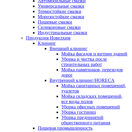
Автомобильные смазки
Универсальные смазки
Термостойкие смазки
Морозостойкие смазки
Пищевые смазки
Силиконовые смазки
Индустриальные смазки
Продукция Новелхим
Клининг
Внешний клининг
Мойка фасадов и витрин зданий
Уборка и чистка после
строительных работ
Мойка памятников, переходов
дорог
Внутренний клининг/HORECA
Мойка санитарных помещений,
туалетов
Мойка складских помещений,
все виды полов
Уборка офисных помещений
Уборка гостиниц
Уборка предприятий
общественного питания
Пищевая промышленность