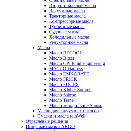
Специальные масла
Индустриальные масла
Вакуумные масла
Тракторные масла
Компрессорные масла
Турбинные масла
Судовые масла
Холодильные масла
Редукторные масла
Масла
Масло BECOOL
Масло Bitzer
Масло CPI Fluid Engineering
МАСЛО Danfoss
Масло EMKARATE
Масло FRICK
Масло FUCHS
Масло Kluber Summit
Масло Sabroe
Масло Trane
Масло холодильное Suniso
Масло для вакуумных насосов
Смазки и масла reinWell
Отраслевые решения
Пищевые смазки ARGO