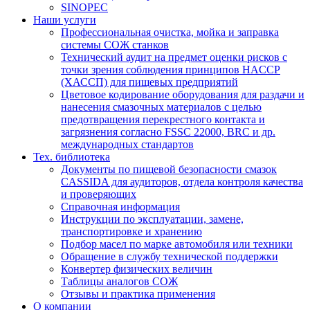
SINOPEC
Наши услуги
Профессиональная очистка, мойка и заправка
системы СОЖ станков
Технический аудит на предмет оценки рисков с
точки зрения соблюдения принципов HACCP
(ХАССП) для пищевых предприятий
Цветовое кодирование оборудования для раздачи и
нанесения смазочных материалов с целью
предотвращения перекрестного контакта и
загрязнения согласно FSSC 22000, BRC и др.
международных стандартов
Тех. библиотека
Документы по пищевой безопасности смазок
CASSIDA для аудиторов, отдела контроля качества
и проверяющих
Справочная информация
Инструкции по эксплуатации, замене,
транспортировке и хранению
Подбор масел по марке автомобиля или техники
Обращение в службу технической поддержки
Конвертер физических величин
Таблицы аналогов СОЖ
Отзывы и практика применения
О компании