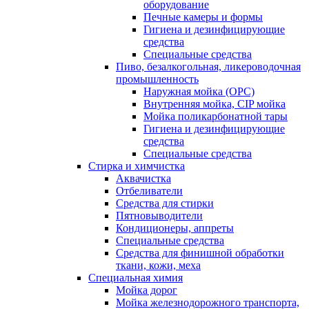
оборудование
Печные камеры и формы
Гигиена и дезинфицирующие
средства
Специальные средства
Пиво, безалкогольная, ликероводочная
промышленность
Наружная мойка (ОРС)
Внутренняя мойка, CIP мойка
Мойка поликарбонатной тары
Гигиена и дезинфицирующие
средства
Специальные средства
Стирка и химчистка
Аквачистка
Отбеливатели
Средства для стирки
Пятновыводители
Кондиционеры, аппреты
Специальные средства
Средства для финишной обработки
ткани, кожи, меха
Специальная химия
Мойка дорог
Мойка железнодорожного транспорта,