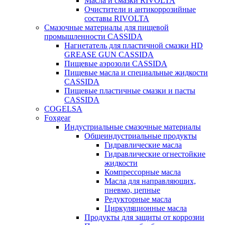
Масла и смазки RIVOLTA
Очистители и антикоррозийные
составы RIVOLTA
Смазочные материалы для пищевой
промышленности CASSIDA
Нагнетатель для пластичной смазки HD
GREASE GUN CASSIDA
Пищевые аэрозоли CASSIDA
Пищевые масла и специальные жидкости
CASSIDA
Пищевые пластичные смазки и пасты
CASSIDA
COGELSA
Foxgear
Индустриальные смазочные материалы
Общеиндустриальные продукты
Гидравлические масла
Гидравлические огнестойкие
жидкости
Компрессорные масла
Масла для направляющих,
пневмо, цепные
Редукторные масла
Циркуляционные масла
Продукты для защиты от коррозии