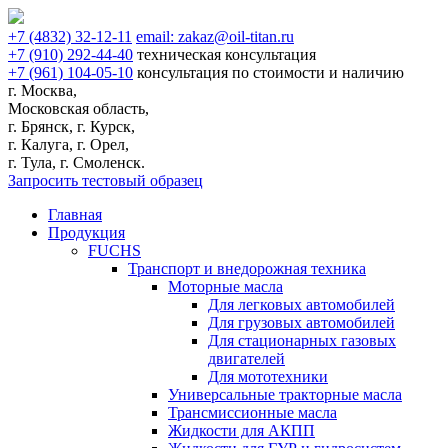
+7
(4832)
32-12-11
email:
zakaz@oil-titan.ru
+7
(910)
292-44-40
техническая консультация
+7
(961)
104-05-10
консультация по стоимости и наличию
г. Москва,
Московская область,
г. Брянск, г. Курск,
г. Калуга, г. Орел,
г. Тула, г. Смоленск.
Запросить тестовый образец
Главная
Продукция
FUCHS
Транспорт и внедорожная техника
Моторные масла
Для легковых автомобилей
Для грузовых автомобилей
Для стационарных газовых
двигателей
Для мототехники
Универсальные тракторные масла
Трансмиссионные масла
Жидкости для АКПП