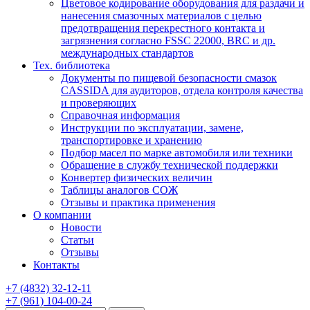
Цветовое кодирование оборудования для раздачи и
нанесения смазочных материалов с целью
предотвращения перекрестного контакта и
загрязнения согласно FSSC 22000, BRC и др.
международных стандартов
Тех. библиотека
Документы по пищевой безопасности смазок
CASSIDA для аудиторов, отдела контроля качества
и проверяющих
Справочная информация
Инструкции по эксплуатации, замене,
транспортировке и хранению
Подбор масел по марке автомобиля или техники
Обращение в службу технической поддержки
Конвертер физических величин
Таблицы аналогов СОЖ
Отзывы и практика применения
О компании
Новости
Статьи
Отзывы
Контакты
+7
(4832)
32-12-11
+7
(961)
104-00-24