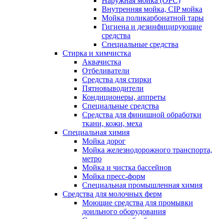
Наружная мойка (ОРС)
Внутренняя мойка, CIP мойка
Мойка поликарбонатной тары
Гигиена и дезинфицирующие
средства
Специальные средства
Стирка и химчистка
Аквачистка
Отбеливатели
Средства для стирки
Пятновыводители
Кондиционеры, аппреты
Специальные средства
Средства для финишной обработки
ткани, кожи, меха
Специальная химия
Мойка дорог
Мойка железнодорожного транспорта,
метро
Мойка и чистка бассейнов
Мойка пресс-форм
Специальная промышленная химия
Средства для молочных ферм
Моющие средства для промывки
доильного оборудования