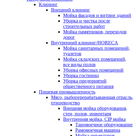
Клининг
Внешний клининг
Мойка фасадов и витрин зданий
Уборка и чистка после
строительных работ
Мойка памятников, переходов
дорог
Внутренний клининг/HORECA
Мойка санитарных помещений,
туалетов
Мойка складских помещений,
все виды полов
Уборка офисных помещений
Уборка гостиниц
Уборка предприятий
общественного питания
Пищевая промышленность
Мясо, рыбоперерабатывающая отрасль,
птицеводство
Внешняя мойка оборудования,
стен, полов, инвентаря
Внутренняя мойка, CIP мойка
Таромоечное оборудование
Рамомоечная машина
Мойка инъекторов