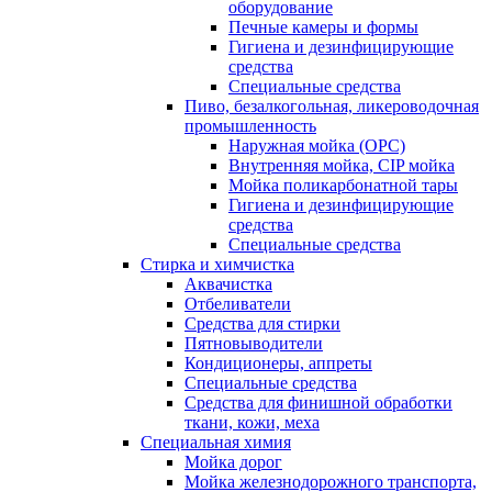
оборудование
Печные камеры и формы
Гигиена и дезинфицирующие
средства
Специальные средства
Пиво, безалкогольная, ликероводочная
промышленность
Наружная мойка (ОРС)
Внутренняя мойка, CIP мойка
Мойка поликарбонатной тары
Гигиена и дезинфицирующие
средства
Специальные средства
Стирка и химчистка
Аквачистка
Отбеливатели
Средства для стирки
Пятновыводители
Кондиционеры, аппреты
Специальные средства
Средства для финишной обработки
ткани, кожи, меха
Специальная химия
Мойка дорог
Мойка железнодорожного транспорта,