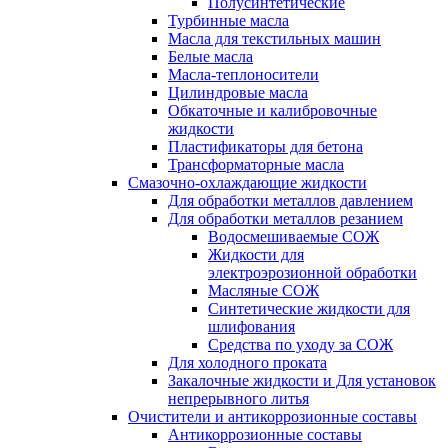
Полусинтетические
Турбинные масла
Масла для текстильных машин
Белые масла
Масла-теплоносители
Цилиндровые масла
Обкаточные и калибровочные
жидкости
Пластификаторы для бетона
Трансформаторные масла
Смазочно-охлаждающие жидкости
Для обработки металлов давлением
Для обработки металлов резанием
Водосмешиваемые СОЖ
Жидкости для
электроэрозионной обработки
Масляные СОЖ
Синтетические жидкости для
шлифования
Средства по уходу за СОЖ
Для холодного проката
Закалочные жидкости и Для установок
непрерывного литья
Очистители и антикоррозионные составы
Антикоррозионные составы