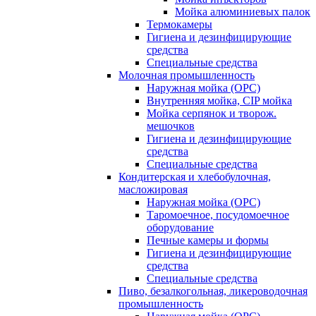
Мойка алюминиевых палок
Термокамеры
Гигиена и дезинфицирующие
средства
Специальные средства
Молочная промышленность
Наружная мойка (ОРС)
Внутренняя мойка, CIP мойка
Мойка серпянок и творож.
мешочков
Гигиена и дезинфицирующие
средства
Специальные средства
Кондитерская и хлебобулочная,
масложировая
Наружная мойка (ОРС)
Таромоечное, посудомоечное
оборудование
Печные камеры и формы
Гигиена и дезинфицирующие
средства
Специальные средства
Пиво, безалкогольная, ликероводочная
промышленность