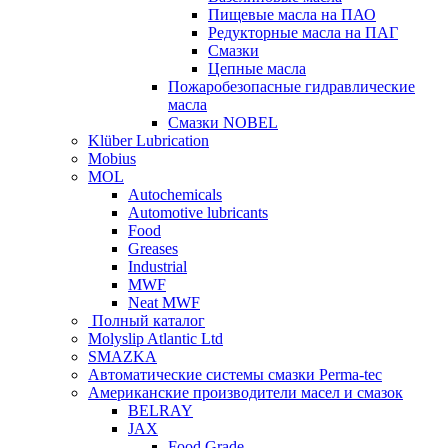
Пищевые масла на ПАО
Редукторные масла на ПАГ
Смазки
Цепные масла
Пожаробезопасные гидравлические
масла
Смазки NOBEL
Klüber Lubrication
Mobius
MOL
Autochemicals
Automotive lubricants
Food
Greases
Industrial
MWF
Neat MWF
Полный каталог
Molyslip Atlantic Ltd
SMAZKA
Автоматические системы смазки Perma-tec
Американские производители масел и смазок
BELRAY
JAX
Food Grade