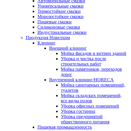
Автомобильные смазки
Универсальные смазки
Термостойкие смазки
Морозостойкие смазки
Пищевые смазки
Силиконовые смазки
Индустриальные смазки
Продукция Новелхим
Клининг
Внешний клининг
Мойка фасадов и витрин зданий
Уборка и чистка после
строительных работ
Мойка памятников, переходов
дорог
Внутренний клининг/HORECA
Мойка санитарных помещений,
туалетов
Мойка складских помещений,
все виды полов
Уборка офисных помещений
Уборка гостиниц
Уборка предприятий
общественного питания
Пищевая промышленность