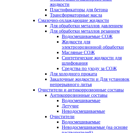
жидкости
Пластификаторы для бетона
Трансформаторные масла
Смазочно-охлаждающие жидкости
Для обработки металлов давлением
Для обработки металлов резанием
Водосмешиваемые СОЖ
Жидкости для
электроэрозионной обработки
Масляные СОЖ
Синтетические жидкости для
шлифования
Средства по уходу за СОЖ
Для холодного проката
Закалочные жидкости и Для установок
непрерывного литья
Очистители и антикоррозионные составы
Антикоррозионные составы
Водосмешиваемые
Летучие
Неводосмешиваемые
Очистители
Водосмешиваемые
Неводосмешиваемые (на основе
растворителей)