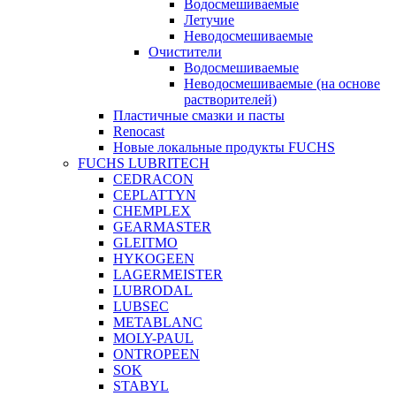
Водосмешиваемые
Летучие
Неводосмешиваемые
Очистители
Водосмешиваемые
Неводосмешиваемые (на основе
растворителей)
Пластичные смазки и пасты
Renocast
Новые локальные продукты FUCHS
FUCHS LUBRITECH
CEDRACON
CEPLATTYN
CHEMPLEX
GEARMASTER
GLEITMO
HYKOGEEN
LAGERMEISTER
LUBRODAL
LUBSEC
METABLANC
MOLY-PAUL
ONTROPEEN
SOK
STABYL