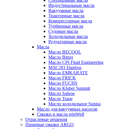
Специальные масла
Индустриальные масла
Вакуумные масла
Тракторные масла
Компрессорные масла
Турбинные масла
Судовые масла
Холодильные масла
Редукторные масла
Масла
Масло BECOOL
Масло Bitzer
Масло CPI Fluid Engineering
МАСЛО Danfoss
Масло EMKARATE
Масло FRICK
Масло FUCHS
Масло Kluber Summit
Масло Sabroe
Масло Trane
Масло холодильное Suniso
Масло для вакуумных насосов
Смазки и масла reinWell
Отраслевые решения
Пищевые смазки ARGO