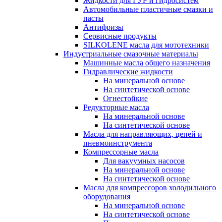
Жидкости для ГУР и гидросистем
Автомобильные пластичные смазки и
пасты
Антифризы
Сервисные продукты
SILKOLENE масла для мототехники
Индустриальные смазочные материалы
Машинные масла общего назначения
Гидравлические жидкости
На минеральной основе
На синтетической основе
Огнестойкие
Редукторные масла
На минеральной основе
На синтетической основе
Масла для направляющих, цепей и
пневмоинструмента
Компрессорные масла
Для вакуумных насосов
На минеральной основе
На синтетической основе
Масла для компрессоров холодильного
оборудования
На минеральной основе
На синтетической основе