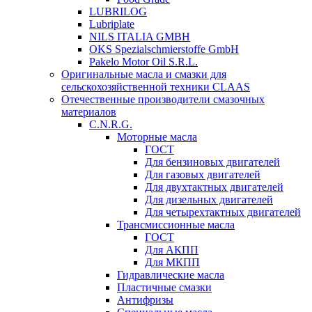
LUBRILOG
Lubriplate
NILS ITALIA GMBH
OKS Spezialschmierstoffe GmbH
Pakelo Motor Oil S.R.L.
Оригинальные масла и смазки для
сельскохозяйственной техники CLAAS
Отечественные производители смазочных
материалов
C.N.R.G.
Моторные масла
ГОСТ
Для бензиновых двигателей
Для газовых двигателей
Для двухтактных двигателей
Для дизельных двигателей
Для четырехтактных двигателей
Трансмиссионные масла
ГОСТ
Для АКПП
Для МКПП
Гидравлические масла
Пластичные смазки
Антифризы