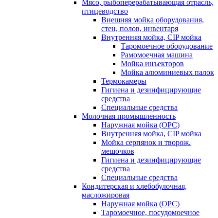
Мясо, рыбоперерабатывающая отрасль,
птицеводство
Внешняя мойка оборудования,
стен, полов, инвентаря
Внутренняя мойка, CIP мойка
Таромоечное оборудование
Рамомоечная машина
Мойка инъекторов
Мойка алюминиевых палок
Термокамеры
Гигиена и дезинфицирующие
средства
Специальные средства
Молочная промышленность
Наружная мойка (ОРС)
Внутренняя мойка, CIP мойка
Мойка серпянок и творож.
мешочков
Гигиена и дезинфицирующие
средства
Специальные средства
Кондитерская и хлебобулочная,
масложировая
Наружная мойка (ОРС)
Таромоечное, посудомоечное