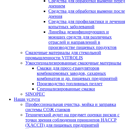
Средства для обработки вымени перед
доением
Средства для обработки вымени после
доения
Средства для профилактики и лечения
копытных заболеваний
Линейка дезинфицирующих и
моющих средств для различных
отраслей и направлений в
производстве пищевых продуктов
Смазочные материалы для стекольной
промышленности VITROLIS
Узкоспециализированные смазочные материалы
Смазки для пресс-грануляторов
комбикормовых заводов, сахарных
комбинатов и др. пищевых предприятий
Производство топливных пеллет
Специализированные смазки
SINOPEC
Наши услуги
Профессиональная очистка, мойка и заправка
системы СОЖ станков
Технический аудит на предмет оценки рисков с
точки зрения соблюдения принципов HACCP
(ХАССП) для пищевых предприятий