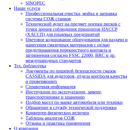
SINOPEC
Наши услуги
Профессиональная очистка, мойка и заправка
системы СОЖ станков
Технический аудит на предмет оценки рисков с
точки зрения соблюдения принципов HACCP
(ХАССП) для пищевых предприятий
Цветовое кодирование оборудования для раздачи и
нанесения смазочных материалов с целью
предотвращения перекрестного контакта и
загрязнения согласно FSSC 22000, BRC и др.
международных стандартов
Тех. библиотека
Документы по пищевой безопасности смазок
CASSIDA для аудиторов, отдела контроля качества
и проверяющих
Справочная информация
Инструкции по эксплуатации, замене,
транспортировке и хранению
Подбор масел по марке автомобиля или техники
Обращение в службу технической поддержки
Конвертер физических величин
Таблицы аналогов СОЖ
Отзывы и практика применения
О компании