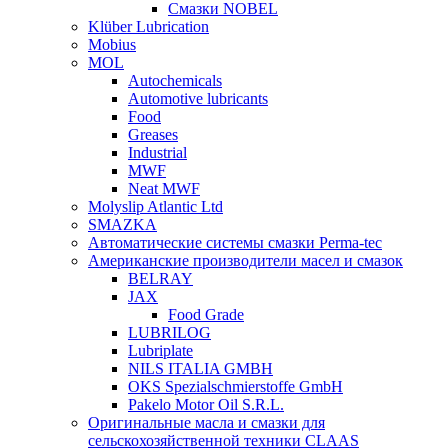
Смазки NOBEL
Klüber Lubrication
Mobius
MOL
Autochemicals
Automotive lubricants
Food
Greases
Industrial
MWF
Neat MWF
Molyslip Atlantic Ltd
SMAZKA
Автоматические системы смазки Perma-tec
Американские производители масел и смазок
BELRAY
JAX
Food Grade
LUBRILOG
Lubriplate
NILS ITALIA GMBH
OKS Spezialschmierstoffe GmbH
Pakelo Motor Oil S.R.L.
Оригинальные масла и смазки для
сельскохозяйственной техники CLAAS