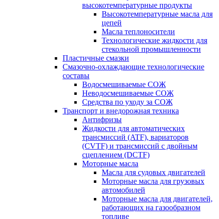
высокотемпературные продукты
Высокотемпературные масла для
цепей
Масла теплоносители
Технологические жидкости для
стекольной промышленности
Пластичные смазки
Смазочно-охлаждающие технологические
составы
Водосмешиваемые СОЖ
Неводосмешиваемые СОЖ
Средства по уходу за СОЖ
Транспорт и внедорожная техника
Антифризы
Жидкости для автоматических
трансмиссий (ATF), вариаторов
(CVTF) и трансмиссий с двойным
сцеплением (DCTF)
Моторные масла
Масла для судовых двигателей
Моторные масла для грузовых
автомобилей
Моторные масла для двигателей,
работающих на газообразном
топливе