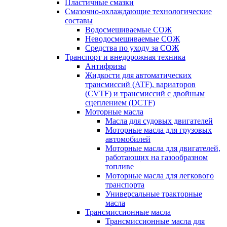
Пластичные смазки
Смазочно-охлаждающие технологические
составы
Водосмешиваемые СОЖ
Неводосмешиваемые СОЖ
Средства по уходу за СОЖ
Транспорт и внедорожная техника
Антифризы
Жидкости для автоматических
трансмиссий (ATF), вариаторов
(CVTF) и трансмиссий с двойным
сцеплением (DCTF)
Моторные масла
Масла для судовых двигателей
Моторные масла для грузовых
автомобилей
Моторные масла для двигателей,
работающих на газообразном
топливе
Моторные масла для легкового
транспорта
Универсальные тракторные
масла
Трансмиссионные масла
Трансмиссионные масла для