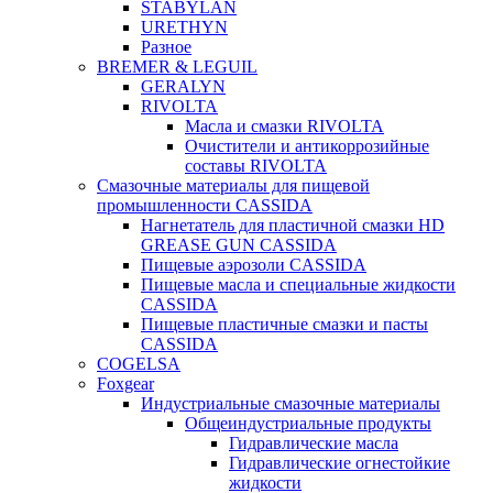
STABYLAN
URETHYN
Разное
BREMER & LEGUIL
GERALYN
RIVOLTA
Масла и смазки RIVOLTA
Очистители и антикоррозийные
составы RIVOLTA
Смазочные материалы для пищевой
промышленности CASSIDA
Нагнетатель для пластичной смазки HD
GREASE GUN CASSIDA
Пищевые аэрозоли CASSIDA
Пищевые масла и специальные жидкости
CASSIDA
Пищевые пластичные смазки и пасты
CASSIDA
COGELSA
Foxgear
Индустриальные смазочные материалы
Общеиндустриальные продукты
Гидравлические масла
Гидравлические огнестойкие
жидкости