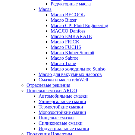
Редукторные масла
Масла
Масло BECOOL
Масло Bitzer
Масло CPI Fluid Engineering
МАСЛО Danfoss
Масло EMKARATE
Масло FRICK
Масло FUCHS
Масло Kluber Summit
Масло Sabroe
Масло Trane
Масло холодильное Suniso
Масло для вакуумных насосов
Смазки и масла reinWell
Отраслевые решения
Пищевые смазки ARGO
Автомобильные смазки
Универсальные смазки
Термостойкие смазки
Морозостойкие смазки
Пищевые смазки
Силиконовые смазки
Индустриальные смазки
Продукция Новелхим