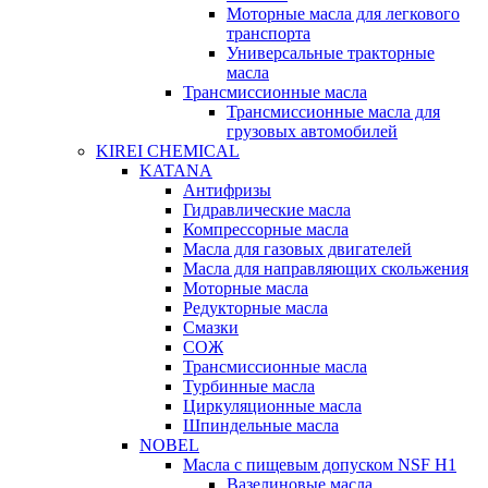
Моторные масла для легкового
транспорта
Универсальные тракторные
масла
Трансмиссионные масла
Трансмиссионные масла для
грузовых автомобилей
KIREI CHEMICAL
KATANA
Антифризы
Гидравлические масла
Компрессорные масла
Масла для газовых двигателей
Масла для направляющих скольжения
Моторные масла
Редукторные масла
Смазки
СОЖ
Трансмиссионные масла
Турбинные масла
Циркуляционные масла
Шпиндельные масла
NOBEL
Масла с пищевым допуском NSF H1
Вазелиновые масла