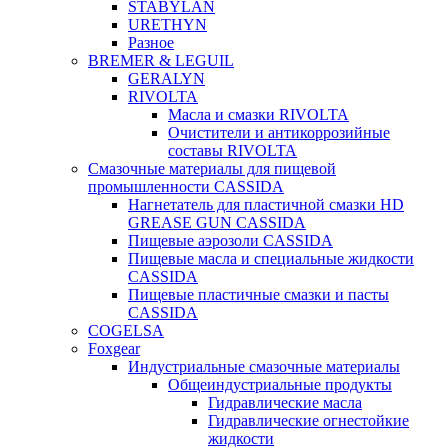
STABYLAN
URETHYN
Разное
BREMER & LEGUIL
GERALYN
RIVOLTA
Масла и смазки RIVOLTA
Очистители и антикоррозийные
составы RIVOLTA
Смазочные материалы для пищевой
промышленности CASSIDA
Нагнетатель для пластичной смазки HD
GREASE GUN CASSIDA
Пищевые аэрозоли CASSIDA
Пищевые масла и специальные жидкости
CASSIDA
Пищевые пластичные смазки и пасты
CASSIDA
COGELSA
Foxgear
Индустриальные смазочные материалы
Общеиндустриальные продукты
Гидравлические масла
Гидравлические огнестойкие
жидкости