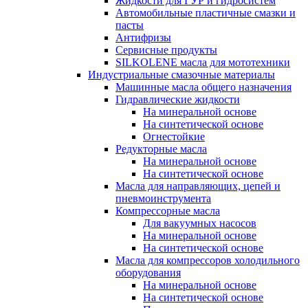
Жидкости для ГУР и гидросистем
Автомобильные пластичные смазки и
пасты
Антифризы
Сервисные продукты
SILKOLENE масла для мототехники
Индустриальные смазочные материалы
Машинные масла общего назначения
Гидравлические жидкости
На минеральной основе
На синтетической основе
Огнестойкие
Редукторные масла
На минеральной основе
На синтетической основе
Масла для направляющих, цепей и
пневмоинструмента
Компрессорные масла
Для вакуумных насосов
На минеральной основе
На синтетической основе
Масла для компрессоров холодильного
оборудования
На минеральной основе
На синтетической основе