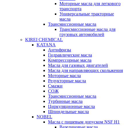
Моторные масла для легкового
транспорта
Универсальные тракторные
масла
Трансмиссионные масла
Трансмиссионные масла для
грузовых автомобилей
KIREI CHEMICAL
KATANA
Антифризы
Гидравлические масла
Компрессорные масла
Масла для газовых двигателей
Масла для направляющих скольжения
Моторные масла
Редукторные масла
Смазки
СОЖ
Трансмиссионные масла
Турбинные масла
Циркуляционные масла
Шпиндельные масла
NOBEL
Масла с пищевым допуском NSF H1
Вазелиновые масла