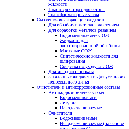
жидкости
Пластификаторы для бетона
Трансформаторные масла
Смазочно-охлаждающие жидкости
Для обработки металлов давлением
Для обработки металлов резанием
Водосмешиваемые СОЖ
Жидкости для
электроэрозионной обработки
Масляные СОЖ
Синтетические жидкости для
шлифования
Средства по уходу за СОЖ
Для холодного проката
Закалочные жидкости и Для установок
непрерывного литья
Очистители и антикоррозионные составы
Антикоррозионные составы
Водосмешиваемые
Летучие
Неводосмешиваемые
Очистители
Водосмешиваемые
Неводосмешиваемые (на основе
растворителей)