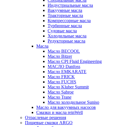
Специальные масла
Индустриальные масла
Вакуумные масла
Тракторные масла
Компрессорные масла
Турбинные масла
Судовые масла
Холодильные масла
Редукторные масла
Масла
Масло BECOOL
Масло Bitzer
Масло CPI Fluid Engineering
МАСЛО Danfoss
Масло EMKARATE
Масло FRICK
Масло FUCHS
Масло Kluber Summit
Масло Sabroe
Масло Trane
Масло холодильное Suniso
Масло для вакуумных насосов
Смазки и масла reinWell
Отраслевые решения
Пищевые смазки ARGO