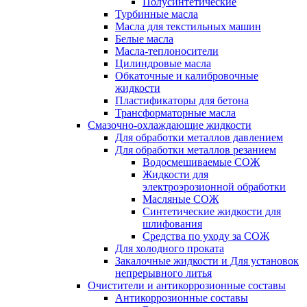
Полусинтетические
Турбинные масла
Масла для текстильных машин
Белые масла
Масла-теплоносители
Цилиндровые масла
Обкаточные и калибровочные
жидкости
Пластификаторы для бетона
Трансформаторные масла
Смазочно-охлаждающие жидкости
Для обработки металлов давлением
Для обработки металлов резанием
Водосмешиваемые СОЖ
Жидкости для
электроэрозионной обработки
Масляные СОЖ
Синтетические жидкости для
шлифования
Средства по уходу за СОЖ
Для холодного проката
Закалочные жидкости и Для установок
непрерывного литья
Очистители и антикоррозионные составы
Антикоррозионные составы