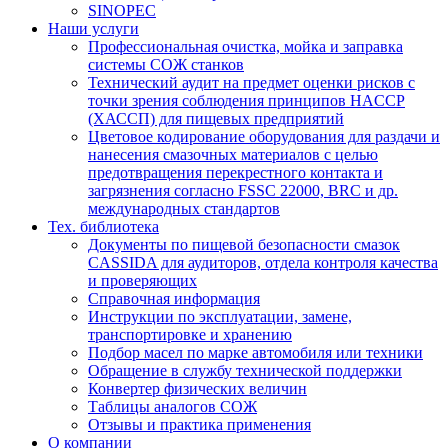
SINOPEC
Наши услуги
Профессиональная очистка, мойка и заправка
системы СОЖ станков
Технический аудит на предмет оценки рисков с
точки зрения соблюдения принципов HACCP
(ХАССП) для пищевых предприятий
Цветовое кодирование оборудования для раздачи и
нанесения смазочных материалов с целью
предотвращения перекрестного контакта и
загрязнения согласно FSSC 22000, BRC и др.
международных стандартов
Тех. библиотека
Документы по пищевой безопасности смазок
CASSIDA для аудиторов, отдела контроля качества
и проверяющих
Справочная информация
Инструкции по эксплуатации, замене,
транспортировке и хранению
Подбор масел по марке автомобиля или техники
Обращение в службу технической поддержки
Конвертер физических величин
Таблицы аналогов СОЖ
Отзывы и практика применения
О компании