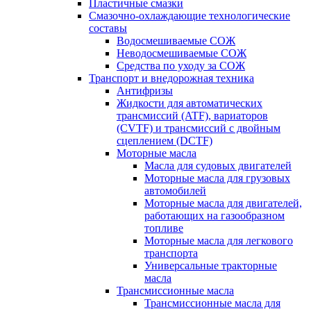
Пластичные смазки
Смазочно-охлаждающие технологические
составы
Водосмешиваемые СОЖ
Неводосмешиваемые СОЖ
Средства по уходу за СОЖ
Транспорт и внедорожная техника
Антифризы
Жидкости для автоматических
трансмиссий (ATF), вариаторов
(CVTF) и трансмиссий с двойным
сцеплением (DCTF)
Моторные масла
Масла для судовых двигателей
Моторные масла для грузовых
автомобилей
Моторные масла для двигателей,
работающих на газообразном
топливе
Моторные масла для легкового
транспорта
Универсальные тракторные
масла
Трансмиссионные масла
Трансмиссионные масла для