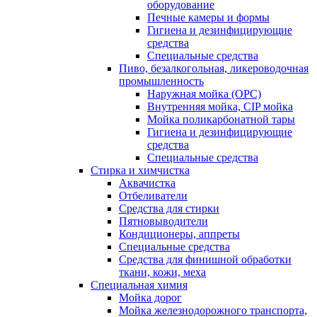
оборудование
Печные камеры и формы
Гигиена и дезинфицирующие
средства
Специальные средства
Пиво, безалкогольная, ликероводочная
промышленность
Наружная мойка (ОРС)
Внутренняя мойка, CIP мойка
Мойка поликарбонатной тары
Гигиена и дезинфицирующие
средства
Специальные средства
Стирка и химчистка
Аквачистка
Отбеливатели
Средства для стирки
Пятновыводители
Кондиционеры, аппреты
Специальные средства
Средства для финишной обработки
ткани, кожи, меха
Специальная химия
Мойка дорог
Мойка железнодорожного транспорта,