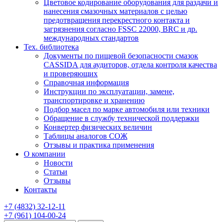
Цветовое кодирование оборудования для раздачи и
нанесения смазочных материалов с целью
предотвращения перекрестного контакта и
загрязнения согласно FSSC 22000, BRC и др.
международных стандартов
Тех. библиотека
Документы по пищевой безопасности смазок
CASSIDA для аудиторов, отдела контроля качества
и проверяющих
Справочная информация
Инструкции по эксплуатации, замене,
транспортировке и хранению
Подбор масел по марке автомобиля или техники
Обращение в службу технической поддержки
Конвертер физических величин
Таблицы аналогов СОЖ
Отзывы и практика применения
О компании
Новости
Статьи
Отзывы
Контакты
+7
(4832)
32-12-11
+7
(961)
104-00-24