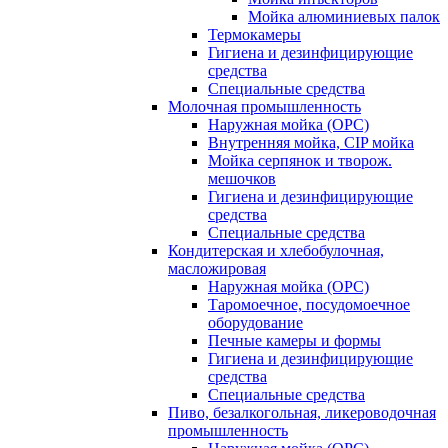
Мойка алюминиевых палок
Термокамеры
Гигиена и дезинфицирующие
средства
Специальные средства
Молочная промышленность
Наружная мойка (ОРС)
Внутренняя мойка, CIP мойка
Мойка серпянок и творож.
мешочков
Гигиена и дезинфицирующие
средства
Специальные средства
Кондитерская и хлебобулочная,
масложировая
Наружная мойка (ОРС)
Таромоечное, посудомоечное
оборудование
Печные камеры и формы
Гигиена и дезинфицирующие
средства
Специальные средства
Пиво, безалкогольная, ликероводочная
промышленность