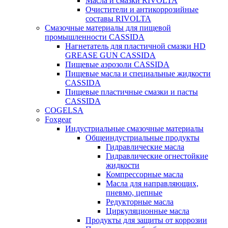
Масла и смазки RIVOLTA
Очистители и антикоррозийные
составы RIVOLTA
Смазочные материалы для пищевой
промышленности CASSIDA
Нагнетатель для пластичной смазки HD
GREASE GUN CASSIDA
Пищевые аэрозоли CASSIDA
Пищевые масла и специальные жидкости
CASSIDA
Пищевые пластичные смазки и пасты
CASSIDA
COGELSA
Foxgear
Индустриальные смазочные материалы
Общеиндустриальные продукты
Гидравлические масла
Гидравлические огнестойкие
жидкости
Компрессорные масла
Масла для направляющих,
пневмо, цепные
Редукторные масла
Циркуляционные масла
Продукты для защиты от коррозии