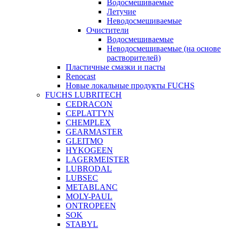
Водосмешиваемые
Летучие
Неводосмешиваемые
Очистители
Водосмешиваемые
Неводосмешиваемые (на основе
растворителей)
Пластичные смазки и пасты
Renocast
Новые локальные продукты FUCHS
FUCHS LUBRITECH
CEDRACON
CEPLATTYN
CHEMPLEX
GEARMASTER
GLEITMO
HYKOGEEN
LAGERMEISTER
LUBRODAL
LUBSEC
METABLANC
MOLY-PAUL
ONTROPEEN
SOK
STABYL