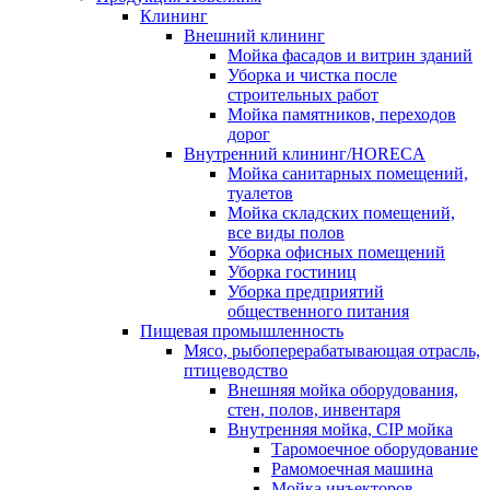
Клининг
Внешний клининг
Мойка фасадов и витрин зданий
Уборка и чистка после
строительных работ
Мойка памятников, переходов
дорог
Внутренний клининг/HORECA
Мойка санитарных помещений,
туалетов
Мойка складских помещений,
все виды полов
Уборка офисных помещений
Уборка гостиниц
Уборка предприятий
общественного питания
Пищевая промышленность
Мясо, рыбоперерабатывающая отрасль,
птицеводство
Внешняя мойка оборудования,
стен, полов, инвентаря
Внутренняя мойка, CIP мойка
Таромоечное оборудование
Рамомоечная машина
Мойка инъекторов