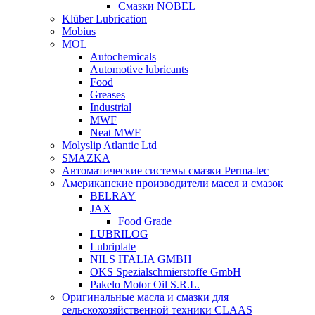
Смазки NOBEL
Klüber Lubrication
Mobius
MOL
Autochemicals
Automotive lubricants
Food
Greases
Industrial
MWF
Neat MWF
Molyslip Atlantic Ltd
SMAZKA
Автоматические системы смазки Perma-tec
Американские производители масел и смазок
BELRAY
JAX
Food Grade
LUBRILOG
Lubriplate
NILS ITALIA GMBH
OKS Spezialschmierstoffe GmbH
Pakelo Motor Oil S.R.L.
Оригинальные масла и смазки для
сельскохозяйственной техники CLAAS