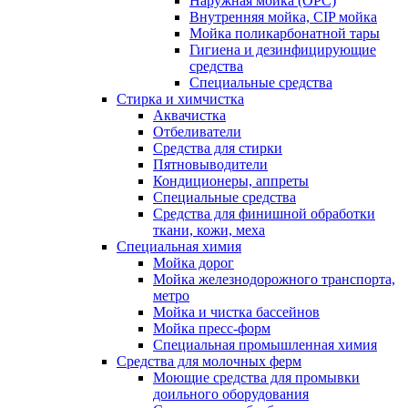
Наружная мойка (ОРС)
Внутренняя мойка, CIP мойка
Мойка поликарбонатной тары
Гигиена и дезинфицирующие
средства
Специальные средства
Стирка и химчистка
Аквачистка
Отбеливатели
Средства для стирки
Пятновыводители
Кондиционеры, аппреты
Специальные средства
Средства для финишной обработки
ткани, кожи, меха
Специальная химия
Мойка дорог
Мойка железнодорожного транспорта,
метро
Мойка и чистка бассейнов
Мойка пресс-форм
Специальная промышленная химия
Средства для молочных ферм
Моющие средства для промывки
доильного оборудования