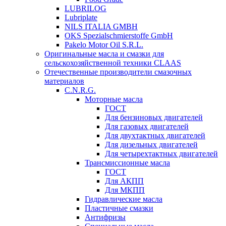
LUBRILOG
Lubriplate
NILS ITALIA GMBH
OKS Spezialschmierstoffe GmbH
Pakelo Motor Oil S.R.L.
Оригинальные масла и смазки для
сельскохозяйственной техники CLAAS
Отечественные производители смазочных
материалов
C.N.R.G.
Моторные масла
ГОСТ
Для бензиновых двигателей
Для газовых двигателей
Для двухтактных двигателей
Для дизельных двигателей
Для четырехтактных двигателей
Трансмиссионные масла
ГОСТ
Для АКПП
Для МКПП
Гидравлические масла
Пластичные смазки
Антифризы