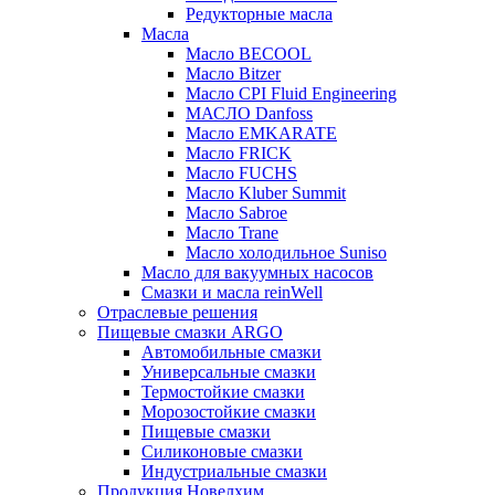
Редукторные масла
Масла
Масло BECOOL
Масло Bitzer
Масло CPI Fluid Engineering
МАСЛО Danfoss
Масло EMKARATE
Масло FRICK
Масло FUCHS
Масло Kluber Summit
Масло Sabroe
Масло Trane
Масло холодильное Suniso
Масло для вакуумных насосов
Смазки и масла reinWell
Отраслевые решения
Пищевые смазки ARGO
Автомобильные смазки
Универсальные смазки
Термостойкие смазки
Морозостойкие смазки
Пищевые смазки
Силиконовые смазки
Индустриальные смазки
Продукция Новелхим