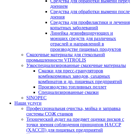
Средства для обработки вымени перед
доением
Средства для обработки вымени после
доения
Средства для профилактики и лечения
копытных заболеваний
Линейка дезинфицирующих и
моющих средств для различных
отраслей и направлений в
производстве пищевых продуктов
Смазочные материалы для стекольной
промышленности VITROLIS
Узкоспециализированные смазочные материалы
Смазки для пресс-грануляторов
комбикормовых заводов, сахарных
комбинатов и др. пищевых предприятий
Производство топливных пеллет
Специализированные смазки
SINOPEC
Наши услуги
Профессиональная очистка, мойка и заправка
системы СОЖ станков
Технический аудит на предмет оценки рисков с
точки зрения соблюдения принципов HACCP
(ХАССП) для пищевых предприятий