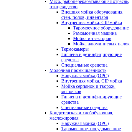
Мясо, рыбоперерабатывающая отрасль,
птицеводство
Внешняя мойка оборудования,
стен, полов, инвентаря
Внутренняя мойка, CIP мойка
Таромоечное оборудование
Рамомоечная машина
Мойка инъекторов
Мойка алюминиевых палок
Термокамеры
Гигиена и дезинфицирующие
средства
Специальные средства
Молочная промышленность
Наружная мойка (ОРС)
Внутренняя мойка, CIP мойка
Мойка серпянок и творож.
мешочков
Гигиена и дезинфицирующие
средства
Специальные средства
Кондитерская и хлебобулочная,
масложировая
Наружная мойка (ОРС)
Таромоечное, посудомоечное