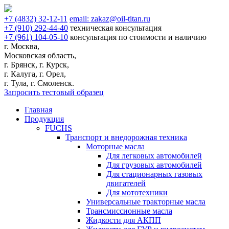
+7
(4832)
32-12-11
email:
zakaz@oil-titan.ru
+7
(910)
292-44-40
техническая консультация
+7
(961)
104-05-10
консультация по стоимости и наличию
г. Москва,
Московская область,
г. Брянск, г. Курск,
г. Калуга, г. Орел,
г. Тула, г. Смоленск.
Запросить тестовый образец
Главная
Продукция
FUCHS
Транспорт и внедорожная техника
Моторные масла
Для легковых автомобилей
Для грузовых автомобилей
Для стационарных газовых
двигателей
Для мототехники
Универсальные тракторные масла
Трансмиссионные масла
Жидкости для АКПП