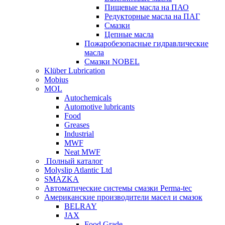
Пищевые масла на ПАО
Редукторные масла на ПАГ
Смазки
Цепные масла
Пожаробезопасные гидравлические
масла
Смазки NOBEL
Klüber Lubrication
Mobius
MOL
Autochemicals
Automotive lubricants
Food
Greases
Industrial
MWF
Neat MWF
Полный каталог
Molyslip Atlantic Ltd
SMAZKA
Автоматические системы смазки Perma-tec
Американские производители масел и смазок
BELRAY
JAX
Food Grade