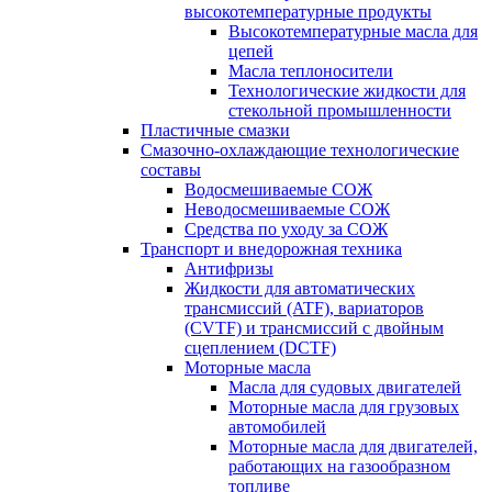
высокотемпературные продукты
Высокотемпературные масла для
цепей
Масла теплоносители
Технологические жидкости для
стекольной промышленности
Пластичные смазки
Смазочно-охлаждающие технологические
составы
Водосмешиваемые СОЖ
Неводосмешиваемые СОЖ
Средства по уходу за СОЖ
Транспорт и внедорожная техника
Антифризы
Жидкости для автоматических
трансмиссий (ATF), вариаторов
(CVTF) и трансмиссий с двойным
сцеплением (DCTF)
Моторные масла
Масла для судовых двигателей
Моторные масла для грузовых
автомобилей
Моторные масла для двигателей,
работающих на газообразном
топливе