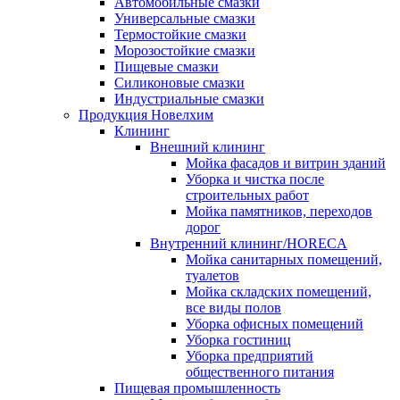
Автомобильные смазки
Универсальные смазки
Термостойкие смазки
Морозостойкие смазки
Пищевые смазки
Силиконовые смазки
Индустриальные смазки
Продукция Новелхим
Клининг
Внешний клининг
Мойка фасадов и витрин зданий
Уборка и чистка после
строительных работ
Мойка памятников, переходов
дорог
Внутренний клининг/HORECA
Мойка санитарных помещений,
туалетов
Мойка складских помещений,
все виды полов
Уборка офисных помещений
Уборка гостиниц
Уборка предприятий
общественного питания
Пищевая промышленность