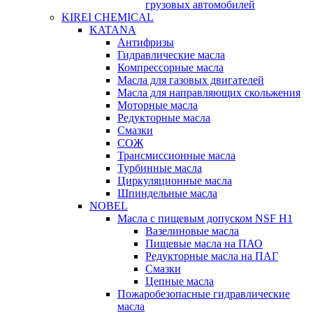
грузовых автомобилей
KIREI CHEMICAL
KATANA
Антифризы
Гидравлические масла
Компрессорные масла
Масла для газовых двигателей
Масла для направляющих скольжения
Моторные масла
Редукторные масла
Смазки
СОЖ
Трансмиссионные масла
Турбинные масла
Циркуляционные масла
Шпиндельные масла
NOBEL
Масла с пищевым допуском NSF H1
Вазелиновые масла
Пищевые масла на ПАО
Редукторные масла на ПАГ
Смазки
Цепные масла
Пожаробезопасные гидравлические
масла