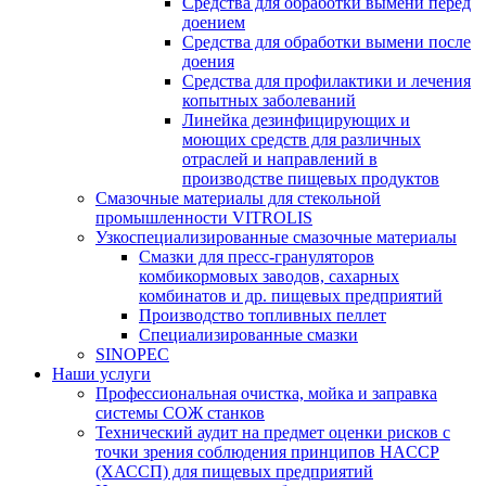
Средства для обработки вымени перед
доением
Средства для обработки вымени после
доения
Средства для профилактики и лечения
копытных заболеваний
Линейка дезинфицирующих и
моющих средств для различных
отраслей и направлений в
производстве пищевых продуктов
Смазочные материалы для стекольной
промышленности VITROLIS
Узкоспециализированные смазочные материалы
Смазки для пресс-грануляторов
комбикормовых заводов, сахарных
комбинатов и др. пищевых предприятий
Производство топливных пеллет
Специализированные смазки
SINOPEC
Наши услуги
Профессиональная очистка, мойка и заправка
системы СОЖ станков
Технический аудит на предмет оценки рисков с
точки зрения соблюдения принципов HACCP
(ХАССП) для пищевых предприятий