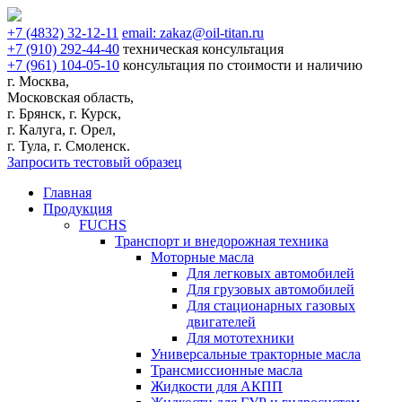
+7
(4832)
32-12-11
email:
zakaz@oil-titan.ru
+7
(910)
292-44-40
техническая консультация
+7
(961)
104-05-10
консультация по стоимости и наличию
г. Москва,
Московская область,
г. Брянск, г. Курск,
г. Калуга, г. Орел,
г. Тула, г. Смоленск.
Запросить тестовый образец
Главная
Продукция
FUCHS
Транспорт и внедорожная техника
Моторные масла
Для легковых автомобилей
Для грузовых автомобилей
Для стационарных газовых
двигателей
Для мототехники
Универсальные тракторные масла
Трансмиссионные масла
Жидкости для АКПП