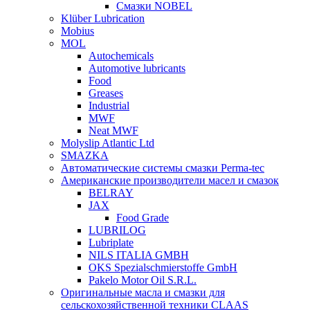
Смазки NOBEL
Klüber Lubrication
Mobius
MOL
Autochemicals
Automotive lubricants
Food
Greases
Industrial
MWF
Neat MWF
Molyslip Atlantic Ltd
SMAZKA
Автоматические системы смазки Perma-tec
Американские производители масел и смазок
BELRAY
JAX
Food Grade
LUBRILOG
Lubriplate
NILS ITALIA GMBH
OKS Spezialschmierstoffe GmbH
Pakelo Motor Oil S.R.L.
Оригинальные масла и смазки для
сельскохозяйственной техники CLAAS