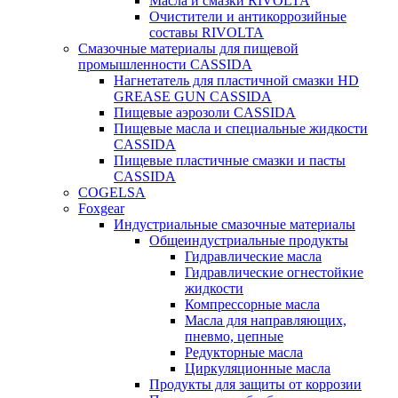
Масла и смазки RIVOLTA
Очистители и антикоррозийные
составы RIVOLTA
Смазочные материалы для пищевой
промышленности CASSIDA
Нагнетатель для пластичной смазки HD
GREASE GUN CASSIDA
Пищевые аэрозоли CASSIDA
Пищевые масла и специальные жидкости
CASSIDA
Пищевые пластичные смазки и пасты
CASSIDA
COGELSA
Foxgear
Индустриальные смазочные материалы
Общеиндустриальные продукты
Гидравлические масла
Гидравлические огнестойкие
жидкости
Компрессорные масла
Масла для направляющих,
пневмо, цепные
Редукторные масла
Циркуляционные масла
Продукты для защиты от коррозии