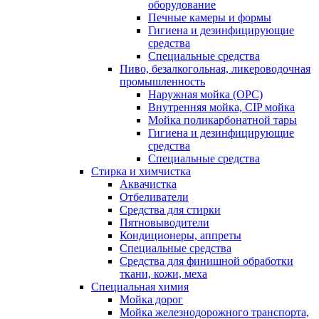
оборудование
Печные камеры и формы
Гигиена и дезинфицирующие
средства
Специальные средства
Пиво, безалкогольная, ликероводочная
промышленность
Наружная мойка (ОРС)
Внутренняя мойка, CIP мойка
Мойка поликарбонатной тары
Гигиена и дезинфицирующие
средства
Специальные средства
Стирка и химчистка
Аквачистка
Отбеливатели
Средства для стирки
Пятновыводители
Кондиционеры, аппреты
Специальные средства
Средства для финишной обработки
ткани, кожи, меха
Специальная химия
Мойка дорог
Мойка железнодорожного транспорта,