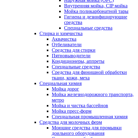
Наружная мойка (ОРС)
Внутренняя мойка, CIP мойка
Мойка поликарбонатной тары
Гигиена и дезинфицирующие
средства
Специальные средства
Стирка и химчистка
Аквачистка
Отбеливатели
Средства для стирки
Пятновыводители
Кондиционеры, аппреты
Специальные средства
Средства для финишной обработки
ткани, кожи, меха
Специальная химия
Мойка дорог
Мойка железнодорожного транспорта,
метро
Мойка и чистка бассейнов
Мойка пресс-форм
Специальная промышленная химия
Средства для молочных ферм
Моющие средства для промывки
доильного оборудования