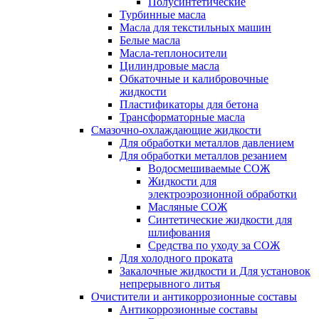
Полусинтетические
Турбинные масла
Масла для текстильных машин
Белые масла
Масла-теплоносители
Цилиндровые масла
Обкаточные и калибровочные
жидкости
Пластификаторы для бетона
Трансформаторные масла
Смазочно-охлаждающие жидкости
Для обработки металлов давлением
Для обработки металлов резанием
Водосмешиваемые СОЖ
Жидкости для
электроэрозионной обработки
Масляные СОЖ
Синтетические жидкости для
шлифования
Средства по уходу за СОЖ
Для холодного проката
Закалочные жидкости и Для установок
непрерывного литья
Очистители и антикоррозионные составы
Антикоррозионные составы