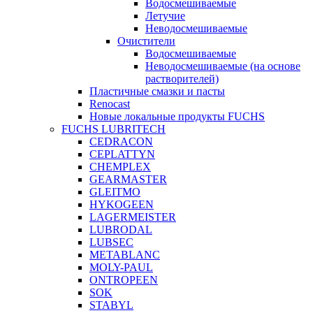
Водосмешиваемые
Летучие
Неводосмешиваемые
Очистители
Водосмешиваемые
Неводосмешиваемые (на основе
растворителей)
Пластичные смазки и пасты
Renocast
Новые локальные продукты FUCHS
FUCHS LUBRITECH
CEDRACON
CEPLATTYN
CHEMPLEX
GEARMASTER
GLEITMO
HYKOGEEN
LAGERMEISTER
LUBRODAL
LUBSEC
METABLANC
MOLY-PAUL
ONTROPEEN
SOK
STABYL