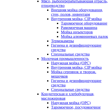
Мясо, рыбоперерабатывающая отрасль,
птицеводство
Внешняя мойка оборудования,
стен, полов, инвентаря
Внутренняя мойка, CIP мойка
Таромоечное оборудование
Рамомоечная машина
Мойка инъекторов
Мойка алюминиевых палок
Термокамеры
Гигиена и дезинфицирующие
средства
Специальные средства
Молочная промышленность
Наружная мойка (ОРС)
Внутренняя мойка, CIP мойка
Мойка серпянок и творож.
мешочков
Гигиена и дезинфицирующие
средства
Специальные средства
Кондитерская и хлебобулочная,
масложировая
Наружная мойка (ОРС)
Таромоечное, посудомоечное