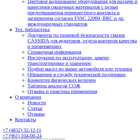
Цветовое кодирование оборудования для раздачи и
нанесения смазочных материалов с целью
предотвращения перекрестного контакта и
загрязнения согласно FSSC 22000, BRC и др.
международных стандартов
Тех. библиотека
Документы по пищевой безопасности смазок
CASSIDA для аудиторов, отдела контроля качества
и проверяющих
Справочная информация
Инструкции по эксплуатации, замене,
транспортировке и хранению
Подбор масел по марке автомобиля или техники
Обращение в службу технической поддержки
Конвертер физических величин
Таблицы аналогов СОЖ
Отзывы и практика применения
О компании
Новости
Статьи
Отзывы
Контакты
+7
(4832)
32-12-11
+7
(961)
104-00-24