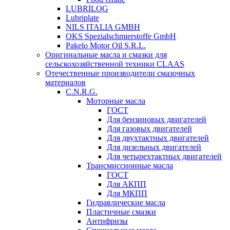
LUBRILOG
Lubriplate
NILS ITALIA GMBH
OKS Spezialschmierstoffe GmbH
Pakelo Motor Oil S.R.L.
Оригинальные масла и смазки для
сельскохозяйственной техники CLAAS
Отечественные производители смазочных
материалов
C.N.R.G.
Моторные масла
ГОСТ
Для бензиновых двигателей
Для газовых двигателей
Для двухтактных двигателей
Для дизельных двигателей
Для четырехтактных двигателей
Трансмиссионные масла
ГОСТ
Для АКПП
Для МКПП
Гидравлические масла
Пластичные смазки
Антифризы