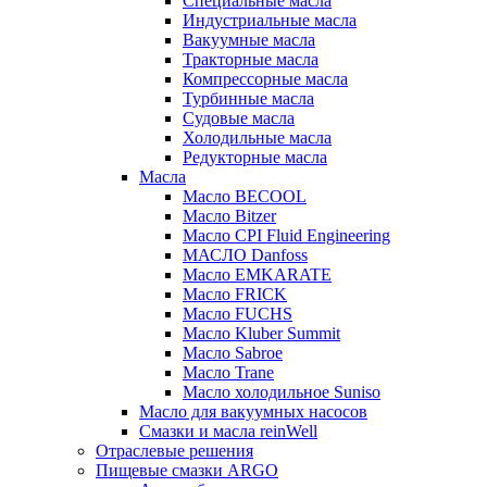
Специальные масла
Индустриальные масла
Вакуумные масла
Тракторные масла
Компрессорные масла
Турбинные масла
Судовые масла
Холодильные масла
Редукторные масла
Масла
Масло BECOOL
Масло Bitzer
Масло CPI Fluid Engineering
МАСЛО Danfoss
Масло EMKARATE
Масло FRICK
Масло FUCHS
Масло Kluber Summit
Масло Sabroe
Масло Trane
Масло холодильное Suniso
Масло для вакуумных насосов
Смазки и масла reinWell
Отраслевые решения
Пищевые смазки ARGO