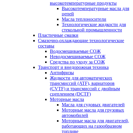
высокотемпературные продукты
Высокотемпературные масла для
цепей
Масла теплоносители
Технологические жидкости для
стекольной промышленности
Пластичные смазки
Смазочно-охлаждающие технологические
составы
Водосмешиваемые СОЖ
Неводосмешиваемые СОЖ
Средства по уходу за СОЖ
Транспорт и внедорожная техника
Антифризы
Жидкости для автоматических
трансмиссий (ATF), вариаторов
(CVTF) и трансмиссий с двойным
сцеплением (DCTF)
Моторные масла
Масла для судовых двигателей
Моторные масла для грузовых
автомобилей
Моторные масла для двигателей,
работающих на газообразном
топливе