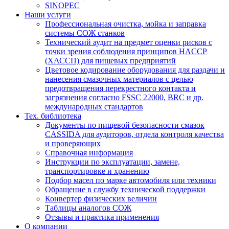
SINOPEC
Наши услуги
Профессиональная очистка, мойка и заправка
системы СОЖ станков
Технический аудит на предмет оценки рисков с
точки зрения соблюдения принципов HACCP
(ХАССП) для пищевых предприятий
Цветовое кодирование оборудования для раздачи и
нанесения смазочных материалов с целью
предотвращения перекрестного контакта и
загрязнения согласно FSSC 22000, BRC и др.
международных стандартов
Тех. библиотека
Документы по пищевой безопасности смазок
CASSIDA для аудиторов, отдела контроля качества
и проверяющих
Справочная информация
Инструкции по эксплуатации, замене,
транспортировке и хранению
Подбор масел по марке автомобиля или техники
Обращение в службу технической поддержки
Конвертер физических величин
Таблицы аналогов СОЖ
Отзывы и практика применения
О компании