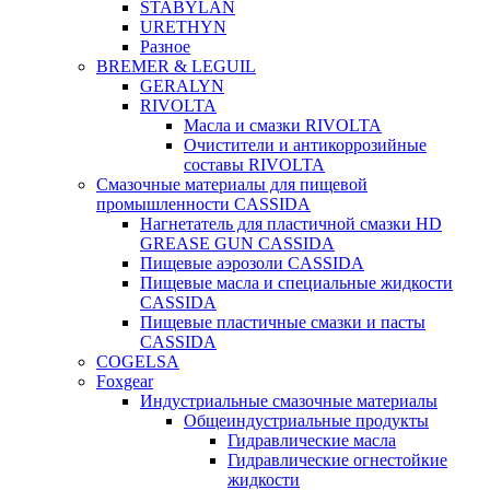
STABYLAN
URETHYN
Разное
BREMER & LEGUIL
GERALYN
RIVOLTA
Масла и смазки RIVOLTA
Очистители и антикоррозийные
составы RIVOLTA
Смазочные материалы для пищевой
промышленности CASSIDA
Нагнетатель для пластичной смазки HD
GREASE GUN CASSIDA
Пищевые аэрозоли CASSIDA
Пищевые масла и специальные жидкости
CASSIDA
Пищевые пластичные смазки и пасты
CASSIDA
COGELSA
Foxgear
Индустриальные смазочные материалы
Общеиндустриальные продукты
Гидравлические масла
Гидравлические огнестойкие
жидкости