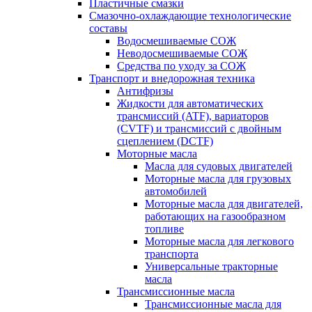
Пластичные смазки
Смазочно-охлаждающие технологические
составы
Водосмешиваемые СОЖ
Неводосмешиваемые СОЖ
Средства по уходу за СОЖ
Транспорт и внедорожная техника
Антифризы
Жидкости для автоматических
трансмиссий (ATF), вариаторов
(CVTF) и трансмиссий с двойным
сцеплением (DCTF)
Моторные масла
Масла для судовых двигателей
Моторные масла для грузовых
автомобилей
Моторные масла для двигателей,
работающих на газообразном
топливе
Моторные масла для легкового
транспорта
Универсальные тракторные
масла
Трансмиссионные масла
Трансмиссионные масла для