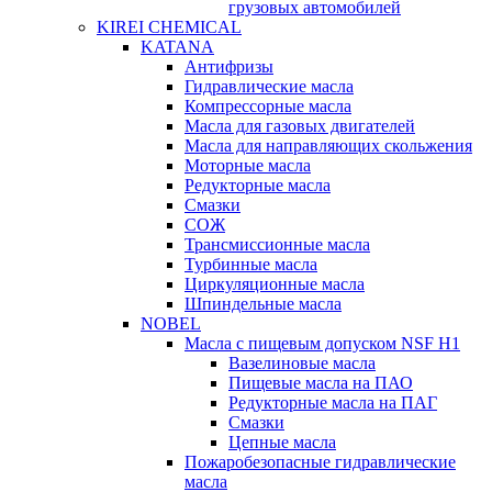
грузовых автомобилей
KIREI CHEMICAL
KATANA
Антифризы
Гидравлические масла
Компрессорные масла
Масла для газовых двигателей
Масла для направляющих скольжения
Моторные масла
Редукторные масла
Смазки
СОЖ
Трансмиссионные масла
Турбинные масла
Циркуляционные масла
Шпиндельные масла
NOBEL
Масла с пищевым допуском NSF H1
Вазелиновые масла
Пищевые масла на ПАО
Редукторные масла на ПАГ
Смазки
Цепные масла
Пожаробезопасные гидравлические
масла