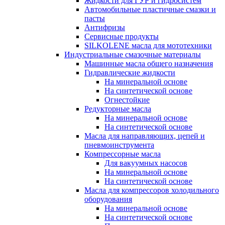
Жидкости для ГУР и гидросистем
Автомобильные пластичные смазки и
пасты
Антифризы
Сервисные продукты
SILKOLENE масла для мототехники
Индустриальные смазочные материалы
Машинные масла общего назначения
Гидравлические жидкости
На минеральной основе
На синтетической основе
Огнестойкие
Редукторные масла
На минеральной основе
На синтетической основе
Масла для направляющих, цепей и
пневмоинструмента
Компрессорные масла
Для вакуумных насосов
На минеральной основе
На синтетической основе
Масла для компрессоров холодильного
оборудования
На минеральной основе
На синтетической основе