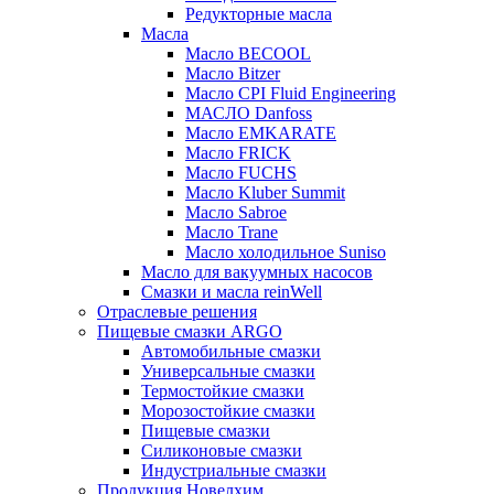
Редукторные масла
Масла
Масло BECOOL
Масло Bitzer
Масло CPI Fluid Engineering
МАСЛО Danfoss
Масло EMKARATE
Масло FRICK
Масло FUCHS
Масло Kluber Summit
Масло Sabroe
Масло Trane
Масло холодильное Suniso
Масло для вакуумных насосов
Смазки и масла reinWell
Отраслевые решения
Пищевые смазки ARGO
Автомобильные смазки
Универсальные смазки
Термостойкие смазки
Морозостойкие смазки
Пищевые смазки
Силиконовые смазки
Индустриальные смазки
Продукция Новелхим