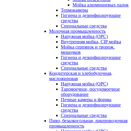
Мойка алюминиевых палок
Термокамеры
Гигиена и дезинфицирующие
средства
Специальные средства
Молочная промышленность
Наружная мойка (ОРС)
Внутренняя мойка, CIP мойка
Мойка серпянок и творож.
мешочков
Гигиена и дезинфицирующие
средства
Специальные средства
Кондитерская и хлебобулочная,
масложировая
Наружная мойка (ОРС)
Таромоечное, посудомоечное
оборудование
Печные камеры и формы
Гигиена и дезинфицирующие
средства
Специальные средства
Пиво, безалкогольная, ликероводочная
промышленность