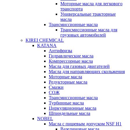
Моторные масла для легкового
транспорта
Универсальные тракторные
масла
Трансмиссионные масла
Трансмиссионные масла для
грузовых автомобилей
KIREI CHEMICAL
KATANA
Антифризы
Гидравлические масла
Компрессорные масла
Масла для газовых двигателей
Масла для направляющих скольжения
Моторные масла
Редукторные масла
Смазки
СОЖ
Трансмиссионные масла
Турбинные масла
Циркуляционные масла
Шпиндельные масла
NOBEL
Масла с пищевым допуском NSF H1
Вазелиновые масла