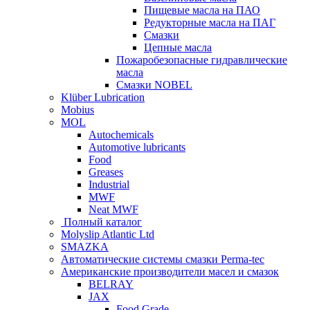
Пищевые масла на ПАО
Редукторные масла на ПАГ
Смазки
Цепные масла
Пожаробезопасные гидравлические
масла
Смазки NOBEL
Klüber Lubrication
Mobius
MOL
Autochemicals
Automotive lubricants
Food
Greases
Industrial
MWF
Neat MWF
Полный каталог
Molyslip Atlantic Ltd
SMAZKA
Автоматические системы смазки Perma-tec
Американские производители масел и смазок
BELRAY
JAX
Food Grade