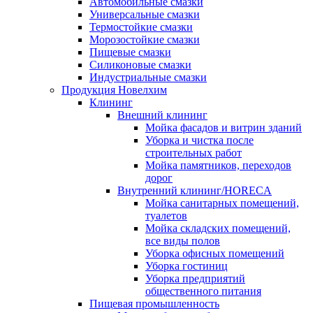
Автомобильные смазки
Универсальные смазки
Термостойкие смазки
Морозостойкие смазки
Пищевые смазки
Силиконовые смазки
Индустриальные смазки
Продукция Новелхим
Клининг
Внешний клининг
Мойка фасадов и витрин зданий
Уборка и чистка после
строительных работ
Мойка памятников, переходов
дорог
Внутренний клининг/HORECA
Мойка санитарных помещений,
туалетов
Мойка складских помещений,
все виды полов
Уборка офисных помещений
Уборка гостиниц
Уборка предприятий
общественного питания
Пищевая промышленность