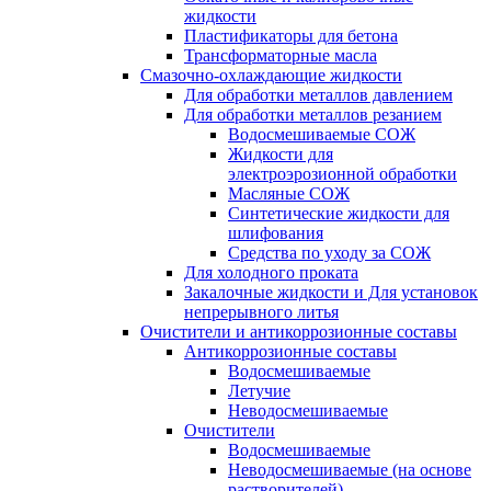
жидкости
Пластификаторы для бетона
Трансформаторные масла
Смазочно-охлаждающие жидкости
Для обработки металлов давлением
Для обработки металлов резанием
Водосмешиваемые СОЖ
Жидкости для
электроэрозионной обработки
Масляные СОЖ
Синтетические жидкости для
шлифования
Средства по уходу за СОЖ
Для холодного проката
Закалочные жидкости и Для установок
непрерывного литья
Очистители и антикоррозионные составы
Антикоррозионные составы
Водосмешиваемые
Летучие
Неводосмешиваемые
Очистители
Водосмешиваемые
Неводосмешиваемые (на основе
растворителей)