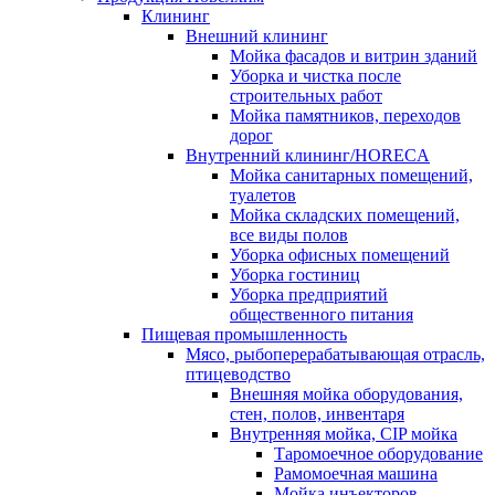
Клининг
Внешний клининг
Мойка фасадов и витрин зданий
Уборка и чистка после
строительных работ
Мойка памятников, переходов
дорог
Внутренний клининг/HORECA
Мойка санитарных помещений,
туалетов
Мойка складских помещений,
все виды полов
Уборка офисных помещений
Уборка гостиниц
Уборка предприятий
общественного питания
Пищевая промышленность
Мясо, рыбоперерабатывающая отрасль,
птицеводство
Внешняя мойка оборудования,
стен, полов, инвентаря
Внутренняя мойка, CIP мойка
Таромоечное оборудование
Рамомоечная машина
Мойка инъекторов