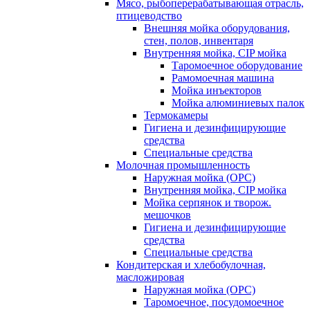
Мясо, рыбоперерабатывающая отрасль,
птицеводство
Внешняя мойка оборудования,
стен, полов, инвентаря
Внутренняя мойка, CIP мойка
Таромоечное оборудование
Рамомоечная машина
Мойка инъекторов
Мойка алюминиевых палок
Термокамеры
Гигиена и дезинфицирующие
средства
Специальные средства
Молочная промышленность
Наружная мойка (ОРС)
Внутренняя мойка, CIP мойка
Мойка серпянок и творож.
мешочков
Гигиена и дезинфицирующие
средства
Специальные средства
Кондитерская и хлебобулочная,
масложировая
Наружная мойка (ОРС)
Таромоечное, посудомоечное