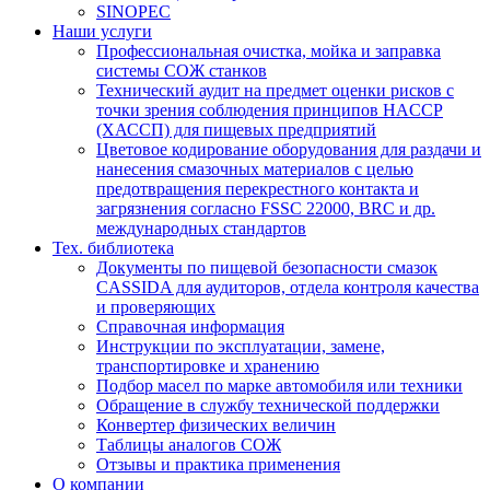
SINOPEC
Наши услуги
Профессиональная очистка, мойка и заправка
системы СОЖ станков
Технический аудит на предмет оценки рисков с
точки зрения соблюдения принципов HACCP
(ХАССП) для пищевых предприятий
Цветовое кодирование оборудования для раздачи и
нанесения смазочных материалов с целью
предотвращения перекрестного контакта и
загрязнения согласно FSSC 22000, BRC и др.
международных стандартов
Тех. библиотека
Документы по пищевой безопасности смазок
CASSIDA для аудиторов, отдела контроля качества
и проверяющих
Справочная информация
Инструкции по эксплуатации, замене,
транспортировке и хранению
Подбор масел по марке автомобиля или техники
Обращение в службу технической поддержки
Конвертер физических величин
Таблицы аналогов СОЖ
Отзывы и практика применения
О компании