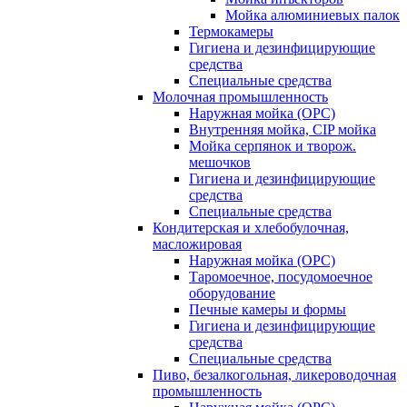
Мойка алюминиевых палок
Термокамеры
Гигиена и дезинфицирующие
средства
Специальные средства
Молочная промышленность
Наружная мойка (ОРС)
Внутренняя мойка, CIP мойка
Мойка серпянок и творож.
мешочков
Гигиена и дезинфицирующие
средства
Специальные средства
Кондитерская и хлебобулочная,
масложировая
Наружная мойка (ОРС)
Таромоечное, посудомоечное
оборудование
Печные камеры и формы
Гигиена и дезинфицирующие
средства
Специальные средства
Пиво, безалкогольная, ликероводочная
промышленность