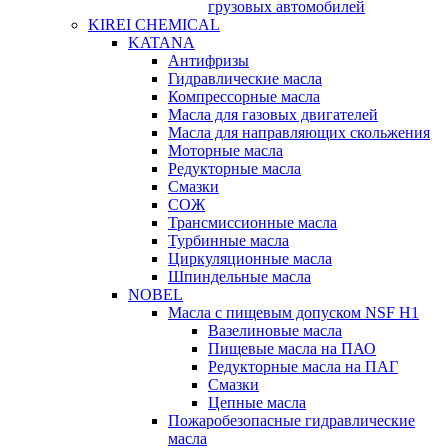
грузовых автомобилей
KIREI CHEMICAL
KATANA
Антифризы
Гидравлические масла
Компрессорные масла
Масла для газовых двигателей
Масла для направляющих скольжения
Моторные масла
Редукторные масла
Смазки
СОЖ
Трансмиссионные масла
Турбинные масла
Циркуляционные масла
Шпиндельные масла
NOBEL
Масла с пищевым допуском NSF H1
Вазелиновые масла
Пищевые масла на ПАО
Редукторные масла на ПАГ
Смазки
Цепные масла
Пожаробезопасные гидравлические
масла