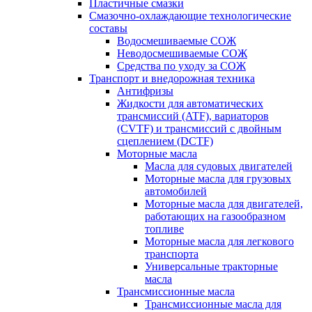
Пластичные смазки
Смазочно-охлаждающие технологические
составы
Водосмешиваемые СОЖ
Неводосмешиваемые СОЖ
Средства по уходу за СОЖ
Транспорт и внедорожная техника
Антифризы
Жидкости для автоматических
трансмиссий (ATF), вариаторов
(CVTF) и трансмиссий с двойным
сцеплением (DCTF)
Моторные масла
Масла для судовых двигателей
Моторные масла для грузовых
автомобилей
Моторные масла для двигателей,
работающих на газообразном
топливе
Моторные масла для легкового
транспорта
Универсальные тракторные
масла
Трансмиссионные масла
Трансмиссионные масла для