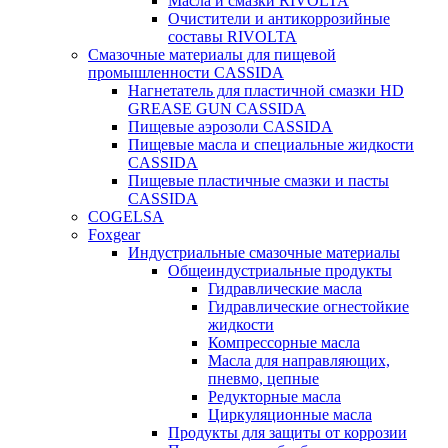
Масла и смазки RIVOLTA
Очистители и антикоррозийные
составы RIVOLTA
Смазочные материалы для пищевой
промышленности CASSIDA
Нагнетатель для пластичной смазки HD
GREASE GUN CASSIDA
Пищевые аэрозоли CASSIDA
Пищевые масла и специальные жидкости
CASSIDA
Пищевые пластичные смазки и пасты
CASSIDA
COGELSA
Foxgear
Индустриальные смазочные материалы
Общеиндустриальные продукты
Гидравлические масла
Гидравлические огнестойкие
жидкости
Компрессорные масла
Масла для направляющих,
пневмо, цепные
Редукторные масла
Циркуляционные масла
Продукты для защиты от коррозии