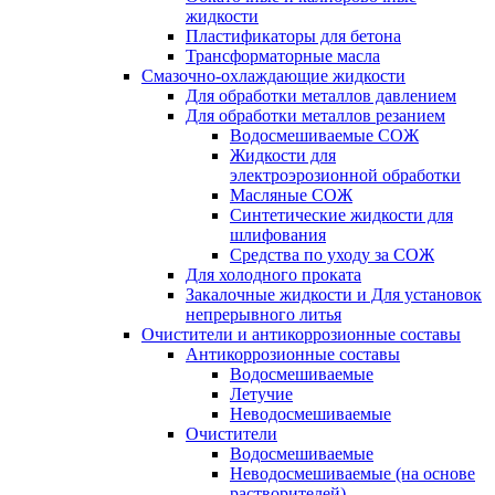
жидкости
Пластификаторы для бетона
Трансформаторные масла
Смазочно-охлаждающие жидкости
Для обработки металлов давлением
Для обработки металлов резанием
Водосмешиваемые СОЖ
Жидкости для
электроэрозионной обработки
Масляные СОЖ
Синтетические жидкости для
шлифования
Средства по уходу за СОЖ
Для холодного проката
Закалочные жидкости и Для установок
непрерывного литья
Очистители и антикоррозионные составы
Антикоррозионные составы
Водосмешиваемые
Летучие
Неводосмешиваемые
Очистители
Водосмешиваемые
Неводосмешиваемые (на основе
растворителей)