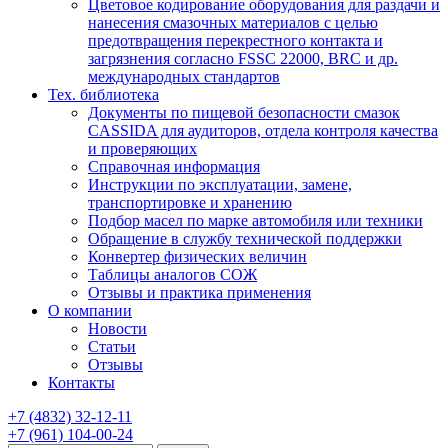
Цветовое кодирование оборудования для раздачи и
нанесения смазочных материалов с целью
предотвращения перекрестного контакта и
загрязнения согласно FSSC 22000, BRC и др.
международных стандартов
Тех. библиотека
Документы по пищевой безопасности смазок
CASSIDA для аудиторов, отдела контроля качества
и проверяющих
Справочная информация
Инструкции по эксплуатации, замене,
транспортировке и хранению
Подбор масел по марке автомобиля или техники
Обращение в службу технической поддержки
Конвертер физических величин
Таблицы аналогов СОЖ
Отзывы и практика применения
О компании
Новости
Статьи
Отзывы
Контакты
+7
(4832)
32-12-11
+7
(961)
104-00-24