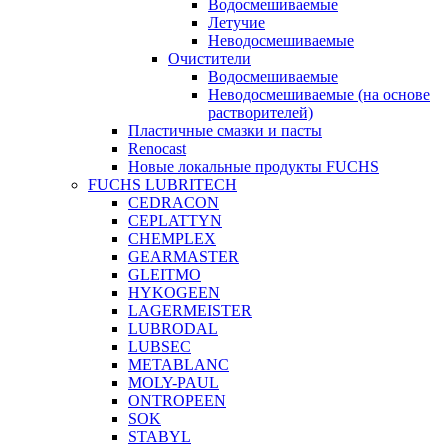
Водосмешиваемые
Летучие
Неводосмешиваемые
Очистители
Водосмешиваемые
Неводосмешиваемые (на основе
растворителей)
Пластичные смазки и пасты
Renocast
Новые локальные продукты FUCHS
FUCHS LUBRITECH
CEDRACON
CEPLATTYN
CHEMPLEX
GEARMASTER
GLEITMO
HYKOGEEN
LAGERMEISTER
LUBRODAL
LUBSEC
METABLANC
MOLY-PAUL
ONTROPEEN
SOK
STABYL