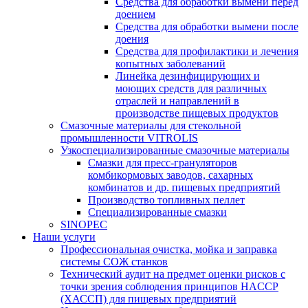
Средства для обработки вымени перед
доением
Средства для обработки вымени после
доения
Средства для профилактики и лечения
копытных заболеваний
Линейка дезинфицирующих и
моющих средств для различных
отраслей и направлений в
производстве пищевых продуктов
Смазочные материалы для стекольной
промышленности VITROLIS
Узкоспециализированные смазочные материалы
Смазки для пресс-грануляторов
комбикормовых заводов, сахарных
комбинатов и др. пищевых предприятий
Производство топливных пеллет
Специализированные смазки
SINOPEC
Наши услуги
Профессиональная очистка, мойка и заправка
системы СОЖ станков
Технический аудит на предмет оценки рисков с
точки зрения соблюдения принципов HACCP
(ХАССП) для пищевых предприятий