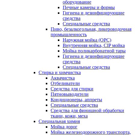
оборудование
Печные камеры и формы
Гигиена и дезинфицирующие
средства
Специальные средства
Пиво, безалкогольная, ликероводочная
промышленность
Наружная мойка (ОРС)
Внутренняя мойка, CIP мойка
Мойка поликарбонатной тары
Гигиена и дезинфицирующие
средства
Специальные средства
Стирка и химчистка
Аквачистка
Отбеливатели
Средства для стирки
Пятновыводители
Кондиционеры, аппреты
Специальные средства
Средства для финишной обработки
ткани, кожи, меха
Специальная химия
Мойка дорог
Мойка железнодорожного транспорта,