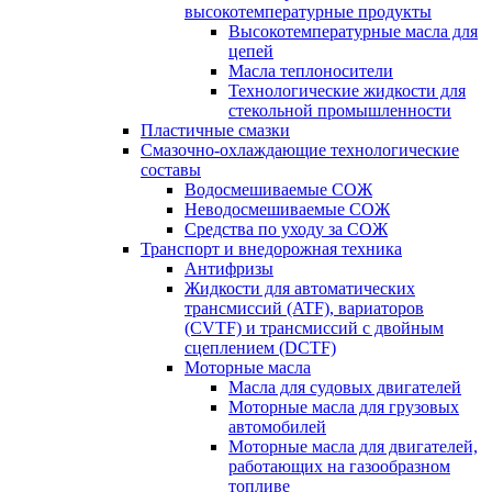
высокотемпературные продукты
Высокотемпературные масла для
цепей
Масла теплоносители
Технологические жидкости для
стекольной промышленности
Пластичные смазки
Смазочно-охлаждающие технологические
составы
Водосмешиваемые СОЖ
Неводосмешиваемые СОЖ
Средства по уходу за СОЖ
Транспорт и внедорожная техника
Антифризы
Жидкости для автоматических
трансмиссий (ATF), вариаторов
(CVTF) и трансмиссий с двойным
сцеплением (DCTF)
Моторные масла
Масла для судовых двигателей
Моторные масла для грузовых
автомобилей
Моторные масла для двигателей,
работающих на газообразном
топливе