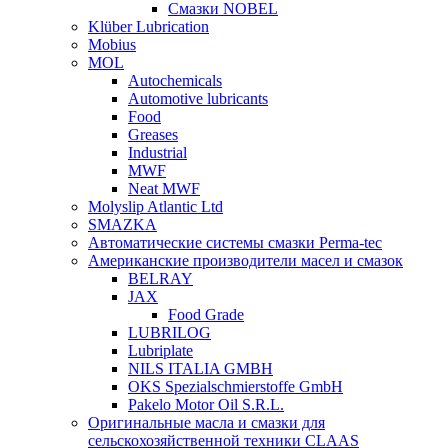
Смазки NOBEL
Klüber Lubrication
Mobius
MOL
Autochemicals
Automotive lubricants
Food
Greases
Industrial
MWF
Neat MWF
Molyslip Atlantic Ltd
SMAZKA
Автоматические системы смазки Perma-tec
Американские производители масел и смазок
BELRAY
JAX
Food Grade
LUBRILOG
Lubriplate
NILS ITALIA GMBH
OKS Spezialschmierstoffe GmbH
Pakelo Motor Oil S.R.L.
Оригинальные масла и смазки для
сельскохозяйственной техники CLAAS