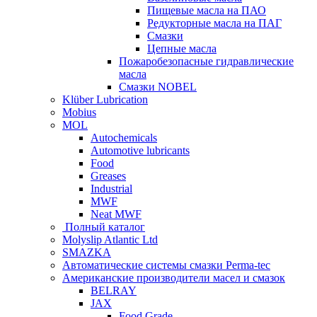
Пищевые масла на ПАО
Редукторные масла на ПАГ
Смазки
Цепные масла
Пожаробезопасные гидравлические
масла
Смазки NOBEL
Klüber Lubrication
Mobius
MOL
Autochemicals
Automotive lubricants
Food
Greases
Industrial
MWF
Neat MWF
Полный каталог
Molyslip Atlantic Ltd
SMAZKA
Автоматические системы смазки Perma-tec
Американские производители масел и смазок
BELRAY
JAX
Food Grade