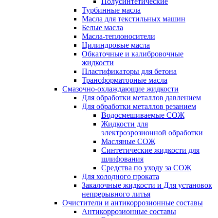
Полусинтетические
Турбинные масла
Масла для текстильных машин
Белые масла
Масла-теплоносители
Цилиндровые масла
Обкаточные и калибровочные
жидкости
Пластификаторы для бетона
Трансформаторные масла
Смазочно-охлаждающие жидкости
Для обработки металлов давлением
Для обработки металлов резанием
Водосмешиваемые СОЖ
Жидкости для
электроэрозионной обработки
Масляные СОЖ
Синтетические жидкости для
шлифования
Средства по уходу за СОЖ
Для холодного проката
Закалочные жидкости и Для установок
непрерывного литья
Очистители и антикоррозионные составы
Антикоррозионные составы