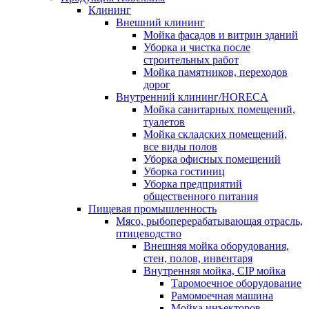
Клининг
Внешний клининг
Мойка фасадов и витрин зданий
Уборка и чистка после
строительных работ
Мойка памятников, переходов
дорог
Внутренний клининг/HORECA
Мойка санитарных помещений,
туалетов
Мойка складских помещений,
все виды полов
Уборка офисных помещений
Уборка гостиниц
Уборка предприятий
общественного питания
Пищевая промышленность
Мясо, рыбоперерабатывающая отрасль,
птицеводство
Внешняя мойка оборудования,
стен, полов, инвентаря
Внутренняя мойка, CIP мойка
Таромоечное оборудование
Рамомоечная машина
Мойка инъекторов