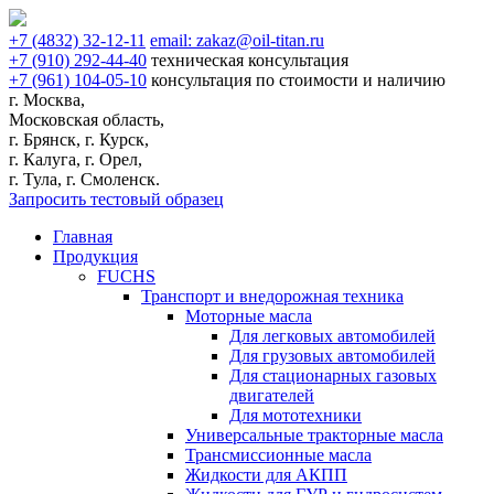
+7
(4832)
32-12-11
email:
zakaz@oil-titan.ru
+7
(910)
292-44-40
техническая консультация
+7
(961)
104-05-10
консультация по стоимости и наличию
г. Москва,
Московская область,
г. Брянск, г. Курск,
г. Калуга, г. Орел,
г. Тула, г. Смоленск.
Запросить тестовый образец
Главная
Продукция
FUCHS
Транспорт и внедорожная техника
Моторные масла
Для легковых автомобилей
Для грузовых автомобилей
Для стационарных газовых
двигателей
Для мототехники
Универсальные тракторные масла
Трансмиссионные масла
Жидкости для АКПП