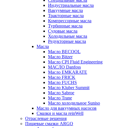
Специальные масла
Индустриальные масла
Вакуумные масла
Тракторные масла
Компрессорные масла
Турбинные масла
Судовые масла
Холодильные масла
Редукторные масла
Масла
Масло BECOOL
Масло Bitzer
Масло CPI Fluid Engineering
МАСЛО Danfoss
Масло EMKARATE
Масло FRICK
Масло FUCHS
Масло Kluber Summit
Масло Sabroe
Масло Trane
Масло холодильное Suniso
Масло для вакуумных насосов
Смазки и масла reinWell
Отраслевые решения
Пищевые смазки ARGO