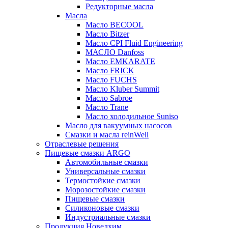
Редукторные масла
Масла
Масло BECOOL
Масло Bitzer
Масло CPI Fluid Engineering
МАСЛО Danfoss
Масло EMKARATE
Масло FRICK
Масло FUCHS
Масло Kluber Summit
Масло Sabroe
Масло Trane
Масло холодильное Suniso
Масло для вакуумных насосов
Смазки и масла reinWell
Отраслевые решения
Пищевые смазки ARGO
Автомобильные смазки
Универсальные смазки
Термостойкие смазки
Морозостойкие смазки
Пищевые смазки
Силиконовые смазки
Индустриальные смазки
Продукция Новелхим