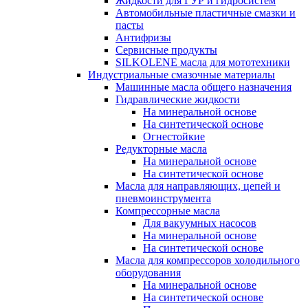
Жидкости для ГУР и гидросистем
Автомобильные пластичные смазки и
пасты
Антифризы
Сервисные продукты
SILKOLENE масла для мототехники
Индустриальные смазочные материалы
Машинные масла общего назначения
Гидравлические жидкости
На минеральной основе
На синтетической основе
Огнестойкие
Редукторные масла
На минеральной основе
На синтетической основе
Масла для направляющих, цепей и
пневмоинструмента
Компрессорные масла
Для вакуумных насосов
На минеральной основе
На синтетической основе
Масла для компрессоров холодильного
оборудования
На минеральной основе
На синтетической основе