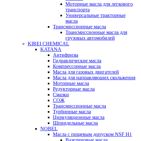
Моторные масла для легкового
транспорта
Универсальные тракторные
масла
Трансмиссионные масла
Трансмиссионные масла для
грузовых автомобилей
KIREI CHEMICAL
KATANA
Антифризы
Гидравлические масла
Компрессорные масла
Масла для газовых двигателей
Масла для направляющих скольжения
Моторные масла
Редукторные масла
Смазки
СОЖ
Трансмиссионные масла
Турбинные масла
Циркуляционные масла
Шпиндельные масла
NOBEL
Масла с пищевым допуском NSF H1
Вазелиновые масла