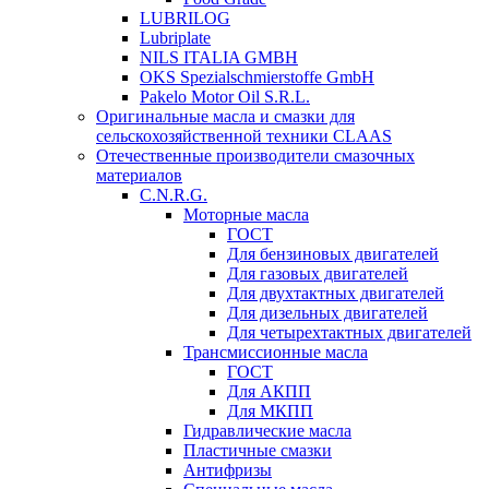
LUBRILOG
Lubriplate
NILS ITALIA GMBH
OKS Spezialschmierstoffe GmbH
Pakelo Motor Oil S.R.L.
Оригинальные масла и смазки для
сельскохозяйственной техники CLAAS
Отечественные производители смазочных
материалов
C.N.R.G.
Моторные масла
ГОСТ
Для бензиновых двигателей
Для газовых двигателей
Для двухтактных двигателей
Для дизельных двигателей
Для четырехтактных двигателей
Трансмиссионные масла
ГОСТ
Для АКПП
Для МКПП
Гидравлические масла
Пластичные смазки
Антифризы