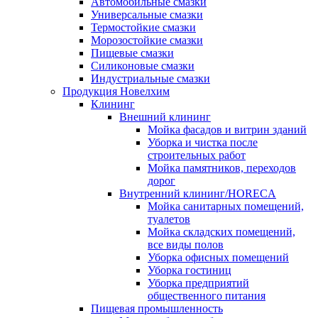
Автомобильные смазки
Универсальные смазки
Термостойкие смазки
Морозостойкие смазки
Пищевые смазки
Силиконовые смазки
Индустриальные смазки
Продукция Новелхим
Клининг
Внешний клининг
Мойка фасадов и витрин зданий
Уборка и чистка после
строительных работ
Мойка памятников, переходов
дорог
Внутренний клининг/HORECA
Мойка санитарных помещений,
туалетов
Мойка складских помещений,
все виды полов
Уборка офисных помещений
Уборка гостиниц
Уборка предприятий
общественного питания
Пищевая промышленность