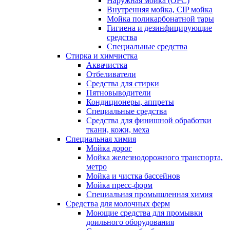
Наружная мойка (ОРС)
Внутренняя мойка, CIP мойка
Мойка поликарбонатной тары
Гигиена и дезинфицирующие
средства
Специальные средства
Стирка и химчистка
Аквачистка
Отбеливатели
Средства для стирки
Пятновыводители
Кондиционеры, аппреты
Специальные средства
Средства для финишной обработки
ткани, кожи, меха
Специальная химия
Мойка дорог
Мойка железнодорожного транспорта,
метро
Мойка и чистка бассейнов
Мойка пресс-форм
Специальная промышленная химия
Средства для молочных ферм
Моющие средства для промывки
доильного оборудования