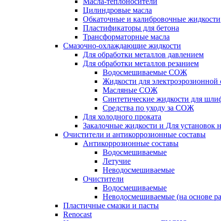
Масла-теплоносители
Цилиндровые масла
Обкаточные и калибровочные жидкости
Пластификаторы для бетона
Трансформаторные масла
Смазочно-охлаждающие жидкости
Для обработки металлов давлением
Для обработки металлов резанием
Водосмешиваемые СОЖ
Жидкости для электроэрозионной 
Масляные СОЖ
Синтетические жидкости для шли
Средства по уходу за СОЖ
Для холодного проката
Закалочные жидкости и Для установок 
Очистители и антикоррозионные составы
Антикоррозионные составы
Водосмешиваемые
Летучие
Неводосмешиваемые
Очистители
Водосмешиваемые
Неводосмешиваемые (на основе ра
Пластичные смазки и пасты
Renocast