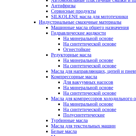
Автомобильные пластичные смазки и п
Антифризы
Сервисные продукты
SILKOLENE масла для мототехники
Индустриальные смазочные материалы
Машинные масла общего назначения
Гидравлические жидкости
На минеральной основе
На синтетической основе
Огнестойкие
Редукторные масла
На минеральной основе
На синтетической основе
Масла для направляющих, цепей и пне
Компрессорные масла
Для вакуумных насосов
На минеральной основе
На синтетической основе
Масла для компрессоров холодильного 
На минеральной основе
На синтетической основе
Полусинтетические
Турбинные масла
Масла для текстильных машин
Белые масла