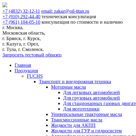
+7
(4832)
32-12-11
email:
zakaz@oil-titan.ru
+7
(910)
292-44-40
техническая консультация
+7
(961)
104-05-10
консультация по стоимости и наличию
г. Москва,
Московская область,
г. Брянск, г. Курск,
г. Калуга, г. Орел,
г. Тула, г. Смоленск.
Запросить тестовый образец
Главная
Продукция
FUCHS
Транспорт и внедорожная техника
Моторные масла
Для легковых автомобилей
Для грузовых автомобилей
Для стационарных газовых двигат
Для мототехники
Универсальные тракторные масла
Трансмиссионные масла
Жидкости для АКПП
Жидкости для ГУР и гидросистем