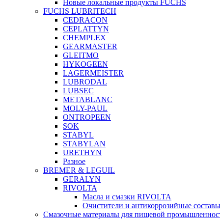
Новые локальные продукты FUCHS
FUCHS LUBRITECH
CEDRACON
CEPLATTYN
CHEMPLEX
GEARMASTER
GLEITMO
HYKOGEEN
LAGERMEISTER
LUBRODAL
LUBSEC
METABLANC
MOLY-PAUL
ONTROPEEN
SOK
STABYL
STABYLAN
URETHYN
Разное
BREMER & LEGUIL
GERALYN
RIVOLTA
Масла и смазки RIVOLTA
Очистители и антикоррозийные соста
Смазочные материалы для пищевой промышленно