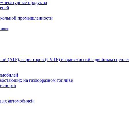
емпературные продукты
цепей
текольной промышленности
тавы
сий (ATF), вариаторов (CVTF) и трансмиссий с двойным сцепл
томобилей
работающих на газообразном топливе
анспорта
овых автомобилей