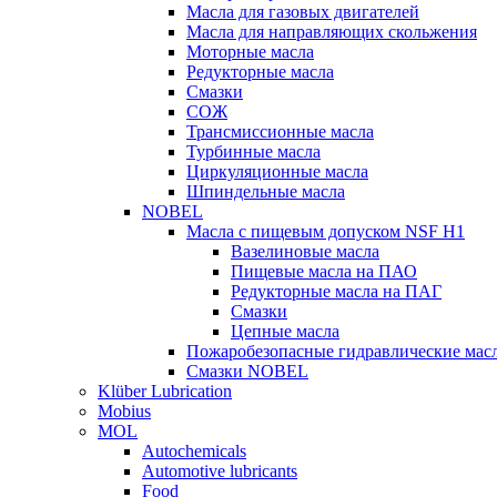
Масла для газовых двигателей
Масла для направляющих скольжения
Моторные масла
Редукторные масла
Смазки
СОЖ
Трансмиссионные масла
Турбинные масла
Циркуляционные масла
Шпиндельные масла
NOBEL
Масла с пищевым допуском NSF H1
Вазелиновые масла
Пищевые масла на ПАО
Редукторные масла на ПАГ
Смазки
Цепные масла
Пожаробезопасные гидравлические мас
Смазки NOBEL
Klüber Lubrication
Mobius
MOL
Autochemicals
Automotive lubricants
Food