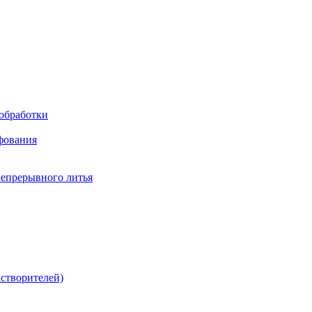
обработки
фования
непрерывного литья
створителей)