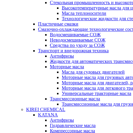
Стекольная промышленность и высокот
Высокотемпературные масла для 
Масла теплоносители
Технологические жидкости для с
Пластичные смазки
Смазочно-охлаждающие технологические сос
Водосмешиваемые СОЖ
Неводосмешиваемые СОЖ
Средства по уходу за СОЖ
Транспорт и внедорожная техника
Антифризы
Жидкости для автоматических трансмис
Моторные масла
Масла для судовых двигателей
Моторные масла для грузовых ав
Моторные масла для двигателей, 
Моторные масла для легкового тр
Универсальные тракторные масла
Трансмиссионные масла
Трансмиссионные масла для груз
KIREI CHEMICAL
KATANA
Антифризы
Гидравлические масла
Компрессорные масла