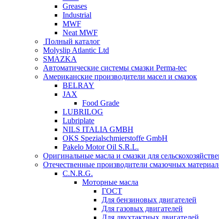
Greases
Industrial
MWF
Neat MWF
Полный каталог
Molyslip Atlantic Ltd
SMAZKA
Автоматические системы смазки Perma-tec
Американские производители масел и смазок
BELRAY
JAX
Food Grade
LUBRILOG
Lubriplate
NILS ITALIA GMBH
OKS Spezialschmierstoffe GmbH
Pakelo Motor Oil S.R.L.
Оригинальные масла и смазки для сельскохозяйст
Отечественные производители смазочных материал
C.N.R.G.
Моторные масла
ГОСТ
Для бензиновых двигателей
Для газовых двигателей
Для двухтактных двигателей