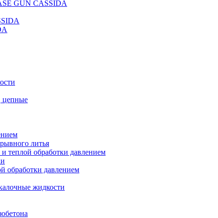
REASE GUN CASSIDA
SSIDA
DA
кости
, цепные
ением
ерывного литья
 и теплой обработки давлением
ки
ой обработки давлением
калочные жидкости
зобетона