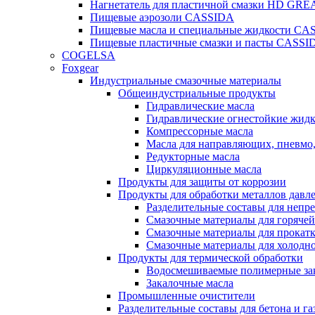
Нагнетатель для пластичной смазки HD G
Пищевые аэрозоли CASSIDA
Пищевые масла и специальные жидкости CA
Пищевые пластичные смазки и пасты CASSI
COGELSA
Foxgear
Индустриальные смазочные материалы
Общеиндустриальные продукты
Гидравлические масла
Гидравлические огнестойкие жид
Компрессорные масла
Масла для направляющих, пневмо
Редукторные масла
Циркуляционные масла
Продукты для защиты от коррозии
Продукты для обработки металлов давл
Разделительные составы для непр
Смазочные материалы для горячей
Смазочные материалы для прокат
Смазочные материалы для холодн
Продукты для термической обработки
Водосмешиваемые полимерные за
Закалочные масла
Промышленные очистители
Разделительные составы для бетона и га