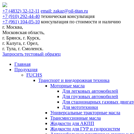
+7
(4832)
32-12-11
email:
zakaz@oil-titan.ru
+7
(910)
292-44-40
техническая консультация
+7
(961)
104-05-10
консультация по стоимости и наличию
г. Москва,
Московская область,
г. Брянск, г. Курск,
г. Калуга, г. Орел,
г. Тула, г. Смоленск.
Запросить тестовый образец
Главная
Продукция
FUCHS
Транспорт и внедорожная техника
Моторные масла
Для легковых автомобилей
Для грузовых автомобилей
Для стационарных газовых двигат
Для мототехники
Универсальные тракторные масла
Трансмиссионные масла
Жидкости для АКПП
Жидкости для ГУР и гидросистем