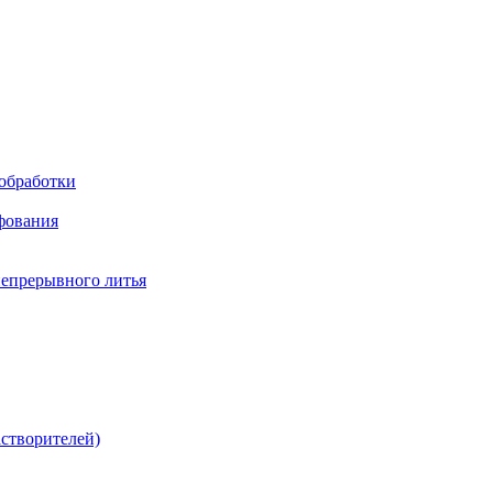
обработки
фования
непрерывного литья
створителей)