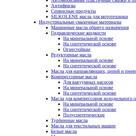
Автомобильные пластичные смазки и п
Антифризы
Сервисные продукты
SILKOLENE масла для мототехники
Индустриальные смазочные материалы
Машинные масла общего назначения
Гидравлические жидкости
На минеральной основе
На синтетической основе
Огнестойкие
Редукторные масла
На минеральной основе
На синтетической основе
Масла для направляющих, цепей и пне
Компрессорные масла
Для вакуумных насосов
На минеральной основе
На синтетической основе
Масла для компрессоров холодильного 
На минеральной основе
На синтетической основе
Полусинтетические
Турбинные масла
Масла для текстильных машин
Белые масла