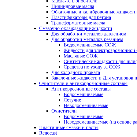
Масла-теплоносители
Цилиндровые масла
Обкаточные и калибровочные жидкости
Пластификаторы для бетона
Трансформаторные масла
Смазочно-охлаждающие жидкости
Для обработки металлов давлением
Для обработки металлов резанием
Водосмешиваемые СОЖ
Жидкости для электроэрозионной 
Масляные СОЖ
Синтетические жидкости для шли
Средства по уходу за СОЖ
Для холодного проката
Закалочные жидкости и Для установок 
Очистители и антикоррозионные составы
Антикоррозионные составы
Водосмешиваемые
Летучие
Неводосмешиваемые
Очистители
Водосмешиваемые
Неводосмешиваемые (на основе ра
Пластичные смазки и пасты
Renocast