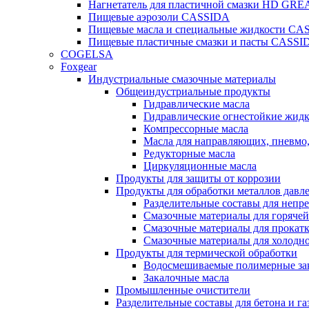
Нагнетатель для пластичной смазки HD G
Пищевые аэрозоли CASSIDA
Пищевые масла и специальные жидкости CA
Пищевые пластичные смазки и пасты CASSI
COGELSA
Foxgear
Индустриальные смазочные материалы
Общеиндустриальные продукты
Гидравлические масла
Гидравлические огнестойкие жид
Компрессорные масла
Масла для направляющих, пневмо
Редукторные масла
Циркуляционные масла
Продукты для защиты от коррозии
Продукты для обработки металлов давл
Разделительные составы для непр
Смазочные материалы для горячей
Смазочные материалы для прокат
Смазочные материалы для холодн
Продукты для термической обработки
Водосмешиваемые полимерные за
Закалочные масла
Промышленные очистители
Разделительные составы для бетона и га