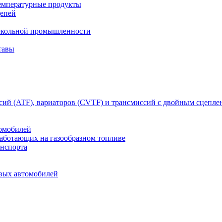
емпературные продукты
цепей
текольной промышленности
тавы
сий (ATF), вариаторов (CVTF) и трансмиссий с двойным сцепл
томобилей
работающих на газообразном топливе
анспорта
овых автомобилей