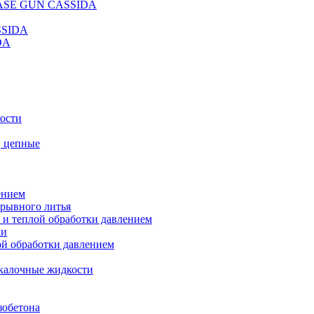
REASE GUN CASSIDA
SSIDA
DA
кости
, цепные
ением
ерывного литья
 и теплой обработки давлением
ки
ой обработки давлением
калочные жидкости
зобетона