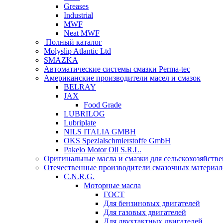
Greases
Industrial
MWF
Neat MWF
Полный каталог
Molyslip Atlantic Ltd
SMAZKA
Автоматические системы смазки Perma-tec
Американские производители масел и смазок
BELRAY
JAX
Food Grade
LUBRILOG
Lubriplate
NILS ITALIA GMBH
OKS Spezialschmierstoffe GmbH
Pakelo Motor Oil S.R.L.
Оригинальные масла и смазки для сельскохозяйст
Отечественные производители смазочных материал
C.N.R.G.
Моторные масла
ГОСТ
Для бензиновых двигателей
Для газовых двигателей
Для двухтактных двигателей