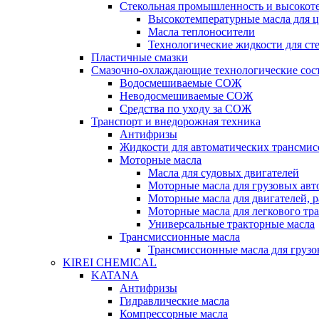
Стекольная промышленность и высокот
Высокотемпературные масла для 
Масла теплоносители
Технологические жидкости для с
Пластичные смазки
Смазочно-охлаждающие технологические сос
Водосмешиваемые СОЖ
Неводосмешиваемые СОЖ
Средства по уходу за СОЖ
Транспорт и внедорожная техника
Антифризы
Жидкости для автоматических трансмис
Моторные масла
Масла для судовых двигателей
Моторные масла для грузовых ав
Моторные масла для двигателей, 
Моторные масла для легкового тр
Универсальные тракторные масла
Трансмиссионные масла
Трансмиссионные масла для груз
KIREI CHEMICAL
KATANA
Антифризы
Гидравлические масла
Компрессорные масла