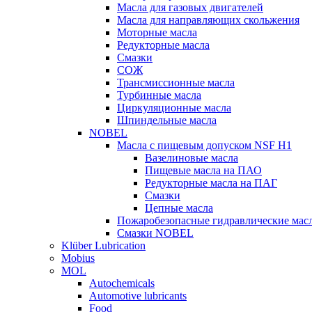
Масла для газовых двигателей
Масла для направляющих скольжения
Моторные масла
Редукторные масла
Смазки
СОЖ
Трансмиссионные масла
Турбинные масла
Циркуляционные масла
Шпиндельные масла
NOBEL
Масла с пищевым допуском NSF H1
Вазелиновые масла
Пищевые масла на ПАО
Редукторные масла на ПАГ
Смазки
Цепные масла
Пожаробезопасные гидравлические мас
Смазки NOBEL
Klüber Lubrication
Mobius
MOL
Autochemicals
Automotive lubricants
Food