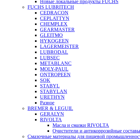
Новые локальные продукты FUCHS
FUCHS LUBRITECH
CEDRACON
CEPLATTYN
CHEMPLEX
GEARMASTER
GLEITMO
HYKOGEEN
LAGERMEISTER
LUBRODAL
LUBSEC
METABLANC
MOLY-PAUL
ONTROPEEN
SOK
STABYL
STABYLAN
URETHYN
Разное
BREMER & LEGUIL
GERALYN
RIVOLTA
Масла и смазки RIVOLTA
Очистители и антикоррозийные соста
Смазочные материалы для пищевой промышленно