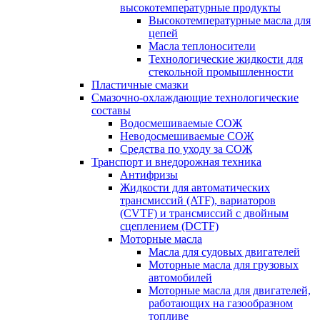
высокотемпературные продукты
Высокотемпературные масла для
цепей
Масла теплоносители
Технологические жидкости для
стекольной промышленности
Пластичные смазки
Смазочно-охлаждающие технологические
составы
Водосмешиваемые СОЖ
Неводосмешиваемые СОЖ
Средства по уходу за СОЖ
Транспорт и внедорожная техника
Антифризы
Жидкости для автоматических
трансмиссий (ATF), вариаторов
(CVTF) и трансмиссий с двойным
сцеплением (DCTF)
Моторные масла
Масла для судовых двигателей
Моторные масла для грузовых
автомобилей
Моторные масла для двигателей,
работающих на газообразном
топливе