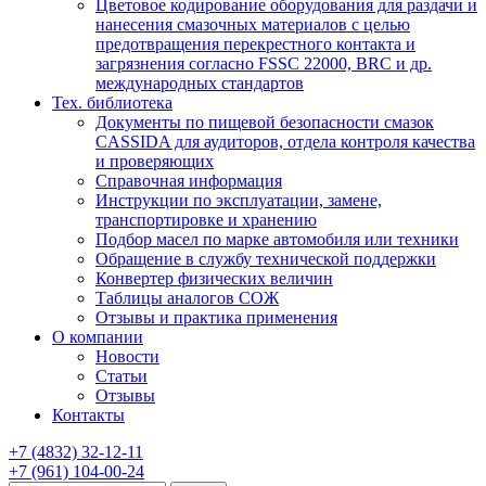
Цветовое кодирование оборудования для раздачи и
нанесения смазочных материалов с целью
предотвращения перекрестного контакта и
загрязнения согласно FSSC 22000, BRC и др.
международных стандартов
Тех. библиотека
Документы по пищевой безопасности смазок
CASSIDA для аудиторов, отдела контроля качества
и проверяющих
Справочная информация
Инструкции по эксплуатации, замене,
транспортировке и хранению
Подбор масел по марке автомобиля или техники
Обращение в службу технической поддержки
Конвертер физических величин
Таблицы аналогов СОЖ
Отзывы и практика применения
О компании
Новости
Статьи
Отзывы
Контакты
+7
(4832)
32-12-11
+7
(961)
104-00-24