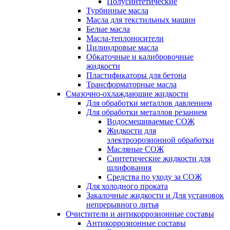
Полусинтетические
Турбинные масла
Масла для текстильных машин
Белые масла
Масла-теплоносители
Цилиндровые масла
Обкаточные и калибровочные
жидкости
Пластификаторы для бетона
Трансформаторные масла
Смазочно-охлаждающие жидкости
Для обработки металлов давлением
Для обработки металлов резанием
Водосмешиваемые СОЖ
Жидкости для
электроэрозионной обработки
Масляные СОЖ
Синтетические жидкости для
шлифования
Средства по уходу за СОЖ
Для холодного проката
Закалочные жидкости и Для установок
непрерывного литья
Очистители и антикоррозионные составы
Антикоррозионные составы