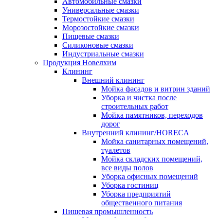
Автомобильные смазки
Универсальные смазки
Термостойкие смазки
Морозостойкие смазки
Пищевые смазки
Силиконовые смазки
Индустриальные смазки
Продукция Новелхим
Клининг
Внешний клининг
Мойка фасадов и витрин зданий
Уборка и чистка после
строительных работ
Мойка памятников, переходов
дорог
Внутренний клининг/HORECA
Мойка санитарных помещений,
туалетов
Мойка складских помещений,
все виды полов
Уборка офисных помещений
Уборка гостиниц
Уборка предприятий
общественного питания
Пищевая промышленность