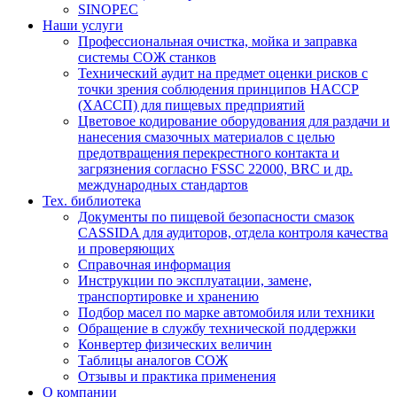
SINOPEC
Наши услуги
Профессиональная очистка, мойка и заправка
системы СОЖ станков
Технический аудит на предмет оценки рисков с
точки зрения соблюдения принципов HACCP
(ХАССП) для пищевых предприятий
Цветовое кодирование оборудования для раздачи и
нанесения смазочных материалов с целью
предотвращения перекрестного контакта и
загрязнения согласно FSSC 22000, BRC и др.
международных стандартов
Тех. библиотека
Документы по пищевой безопасности смазок
CASSIDA для аудиторов, отдела контроля качества
и проверяющих
Справочная информация
Инструкции по эксплуатации, замене,
транспортировке и хранению
Подбор масел по марке автомобиля или техники
Обращение в службу технической поддержки
Конвертер физических величин
Таблицы аналогов СОЖ
Отзывы и практика применения
О компании