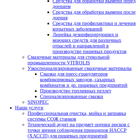
Средства для обработки вымени перед
доением
Средства для обработки вымени после
доения
Средства для профилактики и лечения
копытных заболеваний
Линейка дезинфицирующих и
моющих средств для различных
отраслей и направлений в
производстве пищевых продуктов
Смазочные материалы для стекольной
промышленности VITROLIS
Узкоспециализированные смазочные материалы
Смазки для пресс-грануляторов
комбикормовых заводов, сахарных
комбинатов и др. пищевых предприятий
Производство топливных пеллет
Специализированные смазки
SINOPEC
Наши услуги
Профессиональная очистка, мойка и заправка
системы СОЖ станков
Технический аудит на предмет оценки рисков с
точки зрения соблюдения принципов HACCP
(ХАССП) для пищевых предприятий