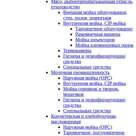
Мясо, рыбоперерабатывающая отрасль,
птицеводство
Внешняя мойка оборудования,
стен, полов, инвентаря
Внутренняя мойка, CIP мойка
Таромоечное оборудование
Рамомоечная машина
Мойка инъекторов
Мойка алюминиевых палок
Термокамеры
Гигиена и дезинфицирующие
средства
Специальные средства
Молочная промышленность
Наружная мойка (ОРС)
Внутренняя мойка, CIP мойка
Мойка серпянок и творож.
мешочков
Гигиена и дезинфицирующие
средства
Специальные средства
Кондитерская и хлебобулочная,
масложировая
Наружная мойка (ОРС)
Таромоечное, посудомоечное