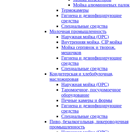
Мойка алюминиевых палок
Термокамеры
Гигиена и дезинфицирующие
средства
Специальные средства
Молочная промышленность
Наружная мойка (ОРС)
Внутренняя мойка, CIP мойка
Мойка серпянок и творож.
мешочков
Гигиена и дезинфицирующие
средства
Специальные средства
Кондитерская и хлебобулочная,
масложировая
Наружная мойка (ОРС)
Таромоечное, посудомоечное
оборудование
Печные камеры и формы
Гигиена и дезинфицирующие
средства
Специальные средства
Пиво, безалкогольная, ликероводочная
промышленность