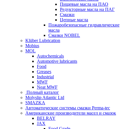
Пищевые масла на ПАО
Редукторные масла на ПАГ
Смазки
Цепные масла
Пожаробезопасные гидравлические
масла
Смазки NOBEL
Klüber Lubrication
Mobius
MOL
Autochemicals
Automotive lubricants
Food
Greases
Industrial
MWF
Neat MWF
Полный каталог
Molyslip Atlantic Ltd
SMAZKA
Автоматические системы смазки Perma-tec
Американские производители масел и смазок
BELRAY
JAX
Food Grade