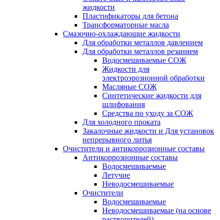
жидкости
Пластификаторы для бетона
Трансформаторные масла
Смазочно-охлаждающие жидкости
Для обработки металлов давлением
Для обработки металлов резанием
Водосмешиваемые СОЖ
Жидкости для
электроэрозионной обработки
Масляные СОЖ
Синтетические жидкости для
шлифования
Средства по уходу за СОЖ
Для холодного проката
Закалочные жидкости и Для установок
непрерывного литья
Очистители и антикоррозионные составы
Антикоррозионные составы
Водосмешиваемые
Летучие
Неводосмешиваемые
Очистители
Водосмешиваемые
Неводосмешиваемые (на основе
растворителей)