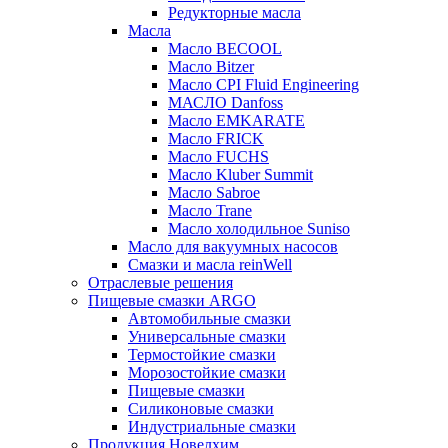
Редукторные масла
Масла
Масло BECOOL
Масло Bitzer
Масло CPI Fluid Engineering
МАСЛО Danfoss
Масло EMKARATE
Масло FRICK
Масло FUCHS
Масло Kluber Summit
Масло Sabroe
Масло Trane
Масло холодильное Suniso
Масло для вакуумных насосов
Смазки и масла reinWell
Отраслевые решения
Пищевые смазки ARGO
Автомобильные смазки
Универсальные смазки
Термостойкие смазки
Морозостойкие смазки
Пищевые смазки
Силиконовые смазки
Индустриальные смазки
Продукция Новелхим