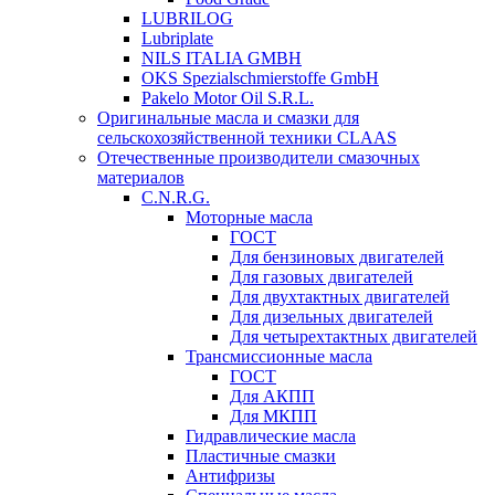
LUBRILOG
Lubriplate
NILS ITALIA GMBH
OKS Spezialschmierstoffe GmbH
Pakelo Motor Oil S.R.L.
Оригинальные масла и смазки для
сельскохозяйственной техники CLAAS
Отечественные производители смазочных
материалов
C.N.R.G.
Моторные масла
ГОСТ
Для бензиновых двигателей
Для газовых двигателей
Для двухтактных двигателей
Для дизельных двигателей
Для четырехтактных двигателей
Трансмиссионные масла
ГОСТ
Для АКПП
Для МКПП
Гидравлические масла
Пластичные смазки
Антифризы