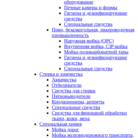
оборудование
Печные камеры и формы
Гигиена и дезинфицирующие
средства
Специальные средства
Пиво, безалкогольная, ликероводочная
промышленность
Наружная мойка (ОРС)
Внутренняя мойка, CIP мойка
Мойка поликарбонатной тары
Гигиена и дезинфицирующие
средства
Специальные средства
Стирка и химчистка
Аквачистка
Отбеливатели
Средства для стирки
Пятновыводители
Кондиционеры, аппреты
Специальные средства
Средства для финишной обработки
ткани, кожи, меха
Специальная химия
Мойка дорог
Мойка железнодорожного транспорта,