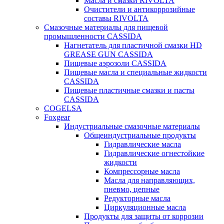
Масла и смазки RIVOLTA
Очистители и антикоррозийные
составы RIVOLTA
Смазочные материалы для пищевой
промышленности CASSIDA
Нагнетатель для пластичной смазки HD
GREASE GUN CASSIDA
Пищевые аэрозоли CASSIDA
Пищевые масла и специальные жидкости
CASSIDA
Пищевые пластичные смазки и пасты
CASSIDA
COGELSA
Foxgear
Индустриальные смазочные материалы
Общеиндустриальные продукты
Гидравлические масла
Гидравлические огнестойкие
жидкости
Компрессорные масла
Масла для направляющих,
пневмо, цепные
Редукторные масла
Циркуляционные масла
Продукты для защиты от коррозии