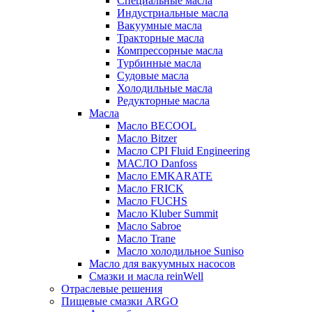
Специальные масла
Индустриальные масла
Вакуумные масла
Тракторные масла
Компрессорные масла
Турбинные масла
Судовые масла
Холодильные масла
Редукторные масла
Масла
Масло BECOOL
Масло Bitzer
Масло CPI Fluid Engineering
МАСЛО Danfoss
Масло EMKARATE
Масло FRICK
Масло FUCHS
Масло Kluber Summit
Масло Sabroe
Масло Trane
Масло холодильное Suniso
Масло для вакуумных насосов
Смазки и масла reinWell
Отраслевые решения
Пищевые смазки ARGO