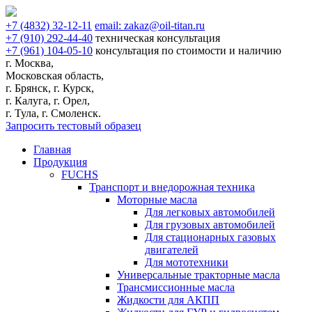
+7
(4832)
32-12-11
email:
zakaz@oil-titan.ru
+7
(910)
292-44-40
техническая консультация
+7
(961)
104-05-10
консультация по стоимости и наличию
г. Москва,
Московская область,
г. Брянск, г. Курск,
г. Калуга, г. Орел,
г. Тула, г. Смоленск.
Запросить тестовый образец
Главная
Продукция
FUCHS
Транспорт и внедорожная техника
Моторные масла
Для легковых автомобилей
Для грузовых автомобилей
Для стационарных газовых
двигателей
Для мототехники
Универсальные тракторные масла
Трансмиссионные масла
Жидкости для АКПП