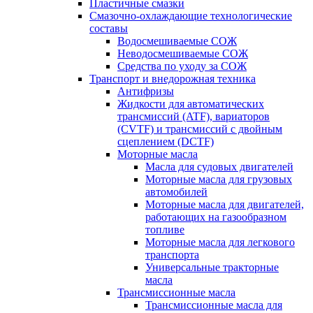
Пластичные смазки
Смазочно-охлаждающие технологические
составы
Водосмешиваемые СОЖ
Неводосмешиваемые СОЖ
Средства по уходу за СОЖ
Транспорт и внедорожная техника
Антифризы
Жидкости для автоматических
трансмиссий (ATF), вариаторов
(CVTF) и трансмиссий с двойным
сцеплением (DCTF)
Моторные масла
Масла для судовых двигателей
Моторные масла для грузовых
автомобилей
Моторные масла для двигателей,
работающих на газообразном
топливе
Моторные масла для легкового
транспорта
Универсальные тракторные
масла
Трансмиссионные масла
Трансмиссионные масла для