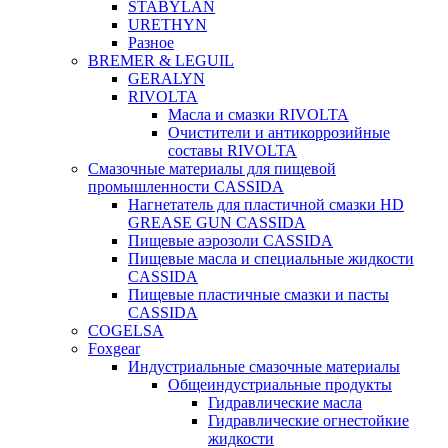
STABYLAN
URETHYN
Разное
BREMER & LEGUIL
GERALYN
RIVOLTA
Масла и смазки RIVOLTA
Очистители и антикоррозийные
составы RIVOLTA
Смазочные материалы для пищевой
промышленности CASSIDA
Нагнетатель для пластичной смазки HD
GREASE GUN CASSIDA
Пищевые аэрозоли CASSIDA
Пищевые масла и специальные жидкости
CASSIDA
Пищевые пластичные смазки и пасты
CASSIDA
COGELSA
Foxgear
Индустриальные смазочные материалы
Общеиндустриальные продукты
Гидравлические масла
Гидравлические огнестойкие
жидкости