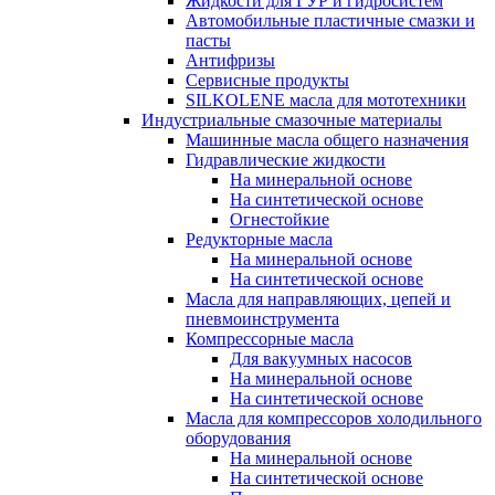
Жидкости для ГУР и гидросистем
Автомобильные пластичные смазки и
пасты
Антифризы
Сервисные продукты
SILKOLENE масла для мототехники
Индустриальные смазочные материалы
Машинные масла общего назначения
Гидравлические жидкости
На минеральной основе
На синтетической основе
Огнестойкие
Редукторные масла
На минеральной основе
На синтетической основе
Масла для направляющих, цепей и
пневмоинструмента
Компрессорные масла
Для вакуумных насосов
На минеральной основе
На синтетической основе
Масла для компрессоров холодильного
оборудования
На минеральной основе
На синтетической основе