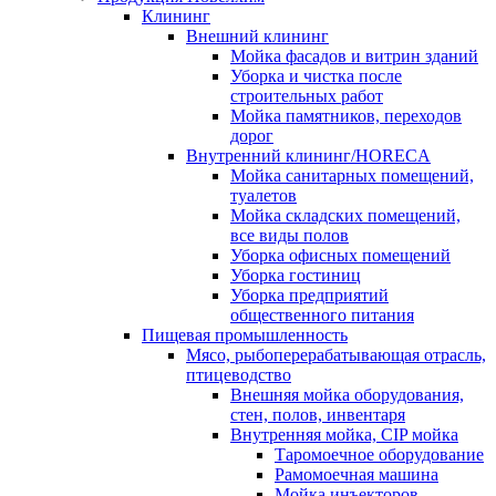
Клининг
Внешний клининг
Мойка фасадов и витрин зданий
Уборка и чистка после
строительных работ
Мойка памятников, переходов
дорог
Внутренний клининг/HORECA
Мойка санитарных помещений,
туалетов
Мойка складских помещений,
все виды полов
Уборка офисных помещений
Уборка гостиниц
Уборка предприятий
общественного питания
Пищевая промышленность
Мясо, рыбоперерабатывающая отрасль,
птицеводство
Внешняя мойка оборудования,
стен, полов, инвентаря
Внутренняя мойка, CIP мойка
Таромоечное оборудование
Рамомоечная машина
Мойка инъекторов