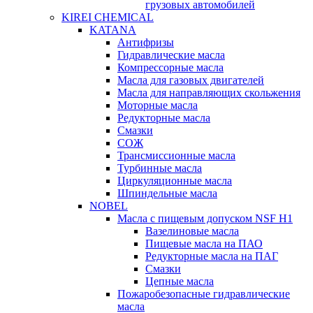
грузовых автомобилей
KIREI CHEMICAL
KATANA
Антифризы
Гидравлические масла
Компрессорные масла
Масла для газовых двигателей
Масла для направляющих скольжения
Моторные масла
Редукторные масла
Смазки
СОЖ
Трансмиссионные масла
Турбинные масла
Циркуляционные масла
Шпиндельные масла
NOBEL
Масла с пищевым допуском NSF H1
Вазелиновые масла
Пищевые масла на ПАО
Редукторные масла на ПАГ
Смазки
Цепные масла
Пожаробезопасные гидравлические
масла