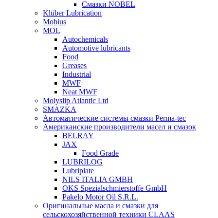
Смазки NOBEL
Klüber Lubrication
Mobius
MOL
Autochemicals
Automotive lubricants
Food
Greases
Industrial
MWF
Neat MWF
Molyslip Atlantic Ltd
SMAZKA
Автоматические системы смазки Perma-tec
Американские производители масел и смазок
BELRAY
JAX
Food Grade
LUBRILOG
Lubriplate
NILS ITALIA GMBH
OKS Spezialschmierstoffe GmbH
Pakelo Motor Oil S.R.L.
Оригинальные масла и смазки для
сельскохозяйственной техники CLAAS