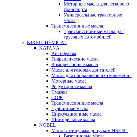
Моторные масла для легкового
транспорта
Универсальные тракторные
масла
Трансмиссионные масла
Трансмиссионные масла для
грузовых автомобилей
KIREI CHEMICAL
KATANA
Антифризы
Гидравлические масла
Компрессорные масла
Масла для газовых двигателей
Масла для направляющих скольжения
Моторные масла
Редукторные масла
Смазки
СОЖ
Трансмиссионные масла
Турбинные масла
Циркуляционные масла
Шпиндельные масла
NOBEL
Масла с пищевым допуском NSF H1
Вазелиновые масла