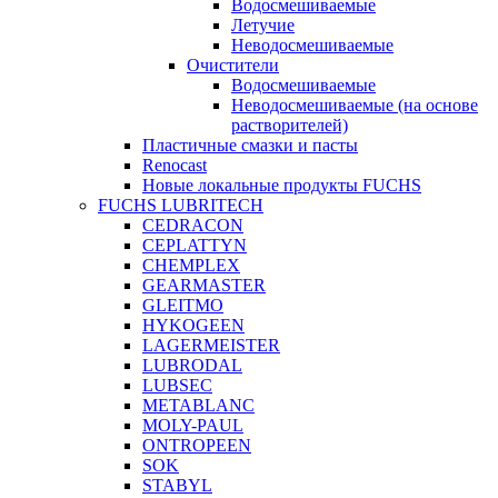
Водосмешиваемые
Летучие
Неводосмешиваемые
Очистители
Водосмешиваемые
Неводосмешиваемые (на основе
растворителей)
Пластичные смазки и пасты
Renocast
Новые локальные продукты FUCHS
FUCHS LUBRITECH
CEDRACON
CEPLATTYN
CHEMPLEX
GEARMASTER
GLEITMO
HYKOGEEN
LAGERMEISTER
LUBRODAL
LUBSEC
METABLANC
MOLY-PAUL
ONTROPEEN
SOK
STABYL