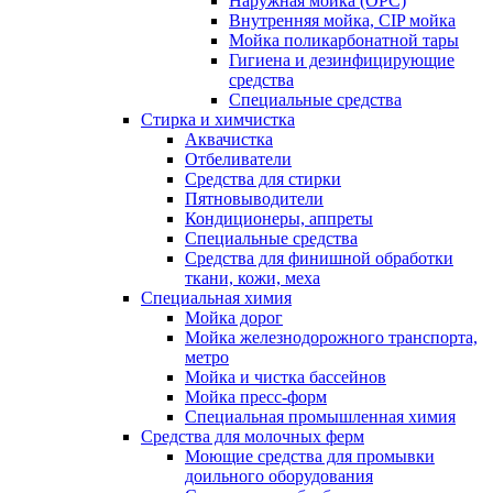
Наружная мойка (ОРС)
Внутренняя мойка, CIP мойка
Мойка поликарбонатной тары
Гигиена и дезинфицирующие
средства
Специальные средства
Стирка и химчистка
Аквачистка
Отбеливатели
Средства для стирки
Пятновыводители
Кондиционеры, аппреты
Специальные средства
Средства для финишной обработки
ткани, кожи, меха
Специальная химия
Мойка дорог
Мойка железнодорожного транспорта,
метро
Мойка и чистка бассейнов
Мойка пресс-форм
Специальная промышленная химия
Средства для молочных ферм
Моющие средства для промывки
доильного оборудования